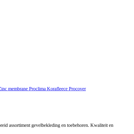
inc membrane
Proclima
Korafleece
Procover
reid assortiment gevelbekleding en toebehoren. Kwaliteit en