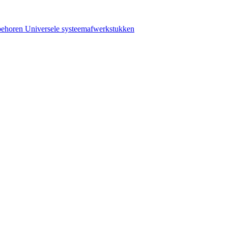
behoren
Universele systeemafwerkstukken