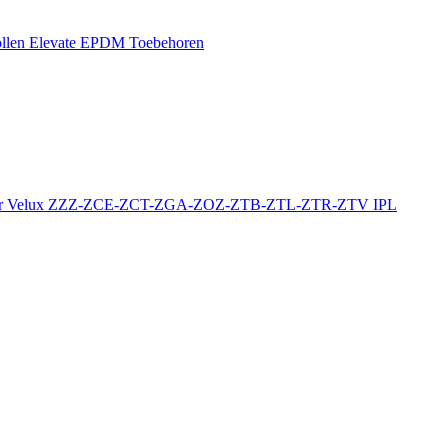
llen
Elevate EPDM Toebehoren
r
Velux ZZZ-ZCE-ZCT-ZGA-ZOZ-ZTB-ZTL-ZTR-ZTV
IPL