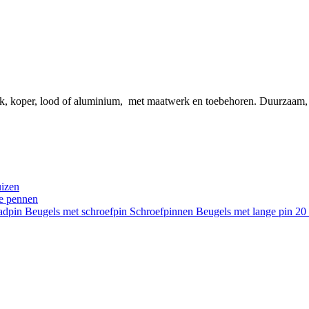
ink, koper, lood of aluminium, met maatwerk en toebehoren. Duurzaam
uizen
re pennen
aadpin
Beugels met schroefpin
Schroefpinnen
Beugels met lange pin 2