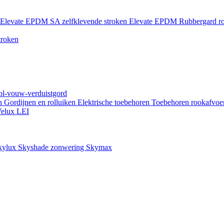
Elevate EPDM SA zelfklevende stroken
Elevate EPDM Rubbergard ro
troken
rol-vouw-verduistgord
en
Gordijnen en rolluiken
Elektrische toebehoren
Toebehoren rookafvoe
elux LEI
kylux Skyshade zonwering
Skymax