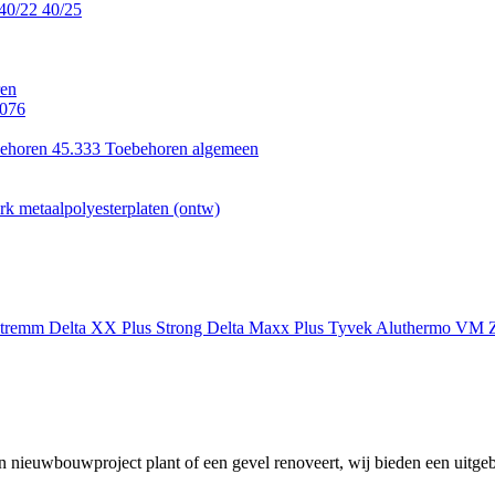
40/22
40/25
en
.076
ehoren 45.333
Toebehoren algemeen
k metaalpolyesterplaten (ontw)
xtremm
Delta XX Plus Strong
Delta Maxx Plus
Tyvek
Aluthermo
VM Z
 nieuwbouwproject plant of een gevel renoveert, wij bieden een uitgeb