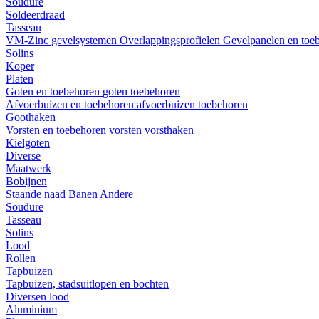
Soudure
Soldeerdraad
Tasseau
VM-Zinc gevelsystemen
Overlappingsprofielen
Gevelpanelen en toe
Solins
Koper
Platen
Goten en toebehoren
goten
toebehoren
Afvoerbuizen en toebehoren
afvoerbuizen
toebehoren
Goothaken
Vorsten en toebehoren
vorsten
vorsthaken
Kielgoten
Diverse
Maatwerk
Bobijnen
Staande naad
Banen
Andere
Soudure
Tasseau
Solins
Lood
Rollen
Tapbuizen
Tapbuizen, stadsuitlopen en bochten
Diversen lood
Aluminium