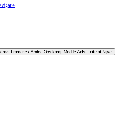
avigatie
oitmat Frameries
Modde Oostkamp
Modde Aalst
Toitmat Nijvel