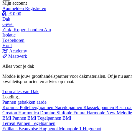
Mijn account
Aanmelden
Registreren
€ 0,00
Dak
Gevel
Zink, Koper, Lood en Alu
Isolatie
Toebehoren
Hout
Academy
Maatwerk
Alles voor je dak
Modde is jouw groothandelspartner voor dakmaterialen. Of je nu aann
kwaliteitsproducten en advies op maat.
Toon alles van Dak
Loading...
Pannen gebakken aarde
Koramic
Pottelberg pannen
Narvik pannen
Klassiek pannen
Bisch p
Creaton
Harmonica
Domino
Sinfonie
Futura
Harmonie New
Melodi
BMI
Pannen BMI
Tegelpannen BMI
Terreal
Pannen
Tegelpannen
Edilians
Beauvoise Huguenot
Monopole 1 Huguenot