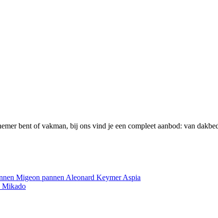
emer bent of vakman, bij ons vind je een compleet aanbod: van dakbed
annen
Migeon pannen
Aleonard
Keymer
Aspia
e
Mikado