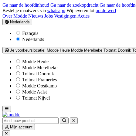
Ga naar de hoofdinhoud
Ga naar de zoekopdracht
Ga naar de hoofdn
Bestel je maatwerk via
whatsapp
Wij leveren tot
op de werf
Over Modde
Nieuws
Jobs
Vestigingen
Acties
Nederlands
Français
Nederlands
Je voorkeurslocatie:
Modde Heule
Modde Merelbeke
Toitmat Doornik
T
Modde Heule
Modde Merelbeke
Toitmat Doornik
Toitmat Frameries
Modde Oostkamp
Modde Aalst
Toitmat Nijvel
Mijn account