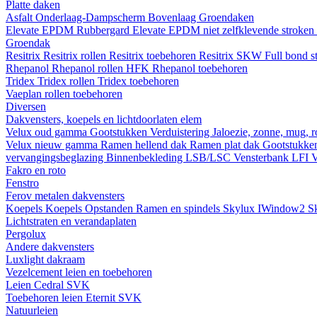
Platte daken
Asfalt
Onderlaag-Dampscherm
Bovenlaag
Groendaken
Elevate EPDM Rubbergard
Elevate EPDM niet zelfklevende stroken
Groendak
Resitrix
Resitrix rollen
Resitrix toebehoren
Resitrix SKW Full bond s
Rhepanol
Rhepanol rollen HFK
Rhepanol toebehoren
Tridex
Tridex rollen
Tridex toebehoren
Vaeplan
rollen
toebehoren
Diversen
Dakvensters, koepels en lichtdoorlaten elem
Velux oud gamma
Gootstukken
Verduistering
Jaloezie, zonne, mug, 
Velux nieuw gamma
Ramen hellend dak
Ramen plat dak
Gootstukk
vervangingsbeglazing
Binnenbekleding LSB/LSC
Vensterbank LFI
V
Fakro en roto
Fenstro
Ferov metalen dakvensters
Koepels
Koepels
Opstanden
Ramen en spindels
Skylux IWindow2
S
Lichtstraten en verandaplaten
Pergolux
Andere dakvensters
Luxlight dakraam
Vezelcement leien en toebehoren
Leien
Cedral
SVK
Toebehoren leien
Eternit
SVK
Natuurleien