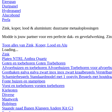
Eterspan
Duripanel
Hydropanel
Alucobond
Prefa
Zink, koper, lood & aluminium: duurzame metaaloplossingen
Modde is jouw partner voor een perfecte dak- en gevelafwerking. Z
Toon alles van Zink, Koper, Lood en Alu
Loading...
Zink
Platen
NTRL
Anthra
Quartz
Goten en toebehoren
Goten
Toebehoren
Afvoerbuizen en toebehoren
Afvoerbuizen
Toebehoren voor afvoerb
Goothaken
galva
galva zwart
inox
inox zwart
kraalbeugels
Verstelba
Scharnierbeugels
Standaardmodel met 1 oogvijs
Beugels met houtdr
Fonte buizen en stampijpen
Vorst en toebehoren
vorsten
toebehoren
Kielgoten
Diverse
Maatwerk
Bobijnen
Staande naad
Banen
Klangen
Andere
Kit G3