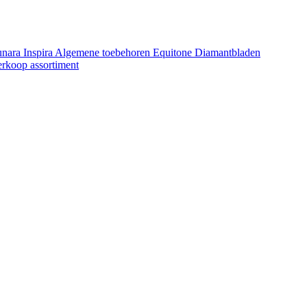
unara
Inspira
Algemene toebehoren Equitone
Diamantbladen
erkoop assortiment