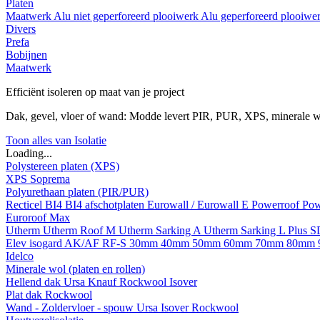
Platen
Maatwerk
Alu niet geperforeerd plooiwerk
Alu geperforeerd plooiwe
Divers
Prefa
Bobijnen
Maatwerk
Efficiënt isoleren op maat van je project
Dak, gevel, vloer of wand: Modde levert PIR, PUR, XPS, minerale w
Toon alles van Isolatie
Loading...
Polystereen platen (XPS)
XPS Soprema
Polyurethaan platen (PIR/PUR)
Recticel
BI4
BI4 afschotplaten
Eurowall / Eurowall E
Powerroof
Pow
Euroroof Max
Utherm
Utherm Roof M
Utherm Sarking A
Utherm Sarking L Plus 
Elev isogard AK/AF RF-S
30mm
40mm
50mm
60mm
70mm
80mm
Idelco
Minerale wol (platen en rollen)
Hellend dak
Ursa
Knauf
Rockwool
Isover
Plat dak
Rockwool
Wand - Zoldervloer - spouw
Ursa
Isover
Rockwool