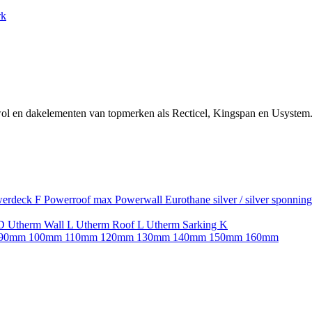
rk
ol en dakelementen van topmerken als Recticel, Kingspan en Usystem.
erdeck F
Powerroof max
Powerwall
Eurothane silver / silver sponnin
SD
Utherm Wall L
Utherm Roof L
Utherm Sarking K
90mm
100mm
110mm
120mm
130mm
140mm
150mm
160mm