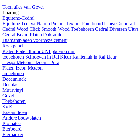
Toon alles van Gevel
Loading...
Equitone-Cedral
Equitone
Tectiva
Natura
Pictura
Textura
Paintboard
Linea
Coloura
L
Cedral
Wood
Click Smooth-Wood
Toebehoren Cedral
Diversen
Uitv
Cedral Board
Platen
Dakranden
Diamantbladen voor vezelcement
Rockpanel
Platen
Platen 8 mm
UNI platen 6 mm
toebehoren
Schroeven in Ral Kleur
Kantenlak in Ral kleur
Trespa Meteon - Izeon - Pura
Platen
Izeon
Meteon
toebehoren
Deceuninck
Deeplas
Muurvinyl
Gevel
Toebehoren
SVK
Fasonit leien
Andere bouwplaten
Promatec
Eterboard
Eterbacker