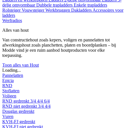
delig omvormbaar
Dubbele trapladders
Enkele trapladders
Rolsteiger
Vouwsteiger
Werkbruggen
Dakladders
Accessoires voor
ladders
Werfradios
Alles van hout
Van constructiehout zoals kepers, voligen en pannelatten tot
afwerkingshout zoals planchetten, platen en boordplanken – bij
Modde vind je een ruim aanbod houtproducten voor elke
toepassing.
Toon alles van Hout
Loading...
Pannelatten
Epicia
RND
Stoflatten
Voligen
RND gedrenkt
3/4
4/4
6/4
RND niet gedrenkt
3/4
4/4
Douglas gedrenkt
Vuren
KVH-FJ gedrenkt
KVH-FJ niet gedrenkt