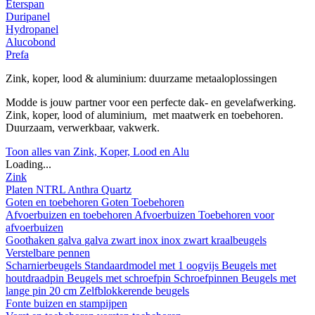
Eterspan
Duripanel
Hydropanel
Alucobond
Prefa
Zink, koper, lood & aluminium: duurzame metaaloplossingen
Modde is jouw partner voor een perfecte dak- en gevelafwerking.
Zink, koper, lood of aluminium, met maatwerk en toebehoren.
Duurzaam, verwerkbaar, vakwerk.
Toon alles van Zink, Koper, Lood en Alu
Loading...
Zink
Platen
NTRL
Anthra
Quartz
Goten en toebehoren
Goten
Toebehoren
Afvoerbuizen en toebehoren
Afvoerbuizen
Toebehoren voor
afvoerbuizen
Goothaken
galva
galva zwart
inox
inox zwart
kraalbeugels
Verstelbare pennen
Scharnierbeugels
Standaardmodel met 1 oogvijs
Beugels met
houtdraadpin
Beugels met schroefpin
Schroefpinnen
Beugels met
lange pin 20 cm
Zelfblokkerende beugels
Fonte buizen en stampijpen