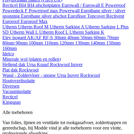
Recticel
BI4
BI4 afschotplaten
Eurowall / Eurowall E
Powerroof
Powerdeck F
Powerroof max
Powerwall
Eurothane silver / silver
sponning
Eurothane silver afschot
Eurofloor
Topcover
Rectivent
Euroroof
Euroroof Max
Utherm
Utherm Roof M
Utherm Sarking A
Utherm Sarking L Plus
SD
Utherm Wall L
Utherm Roof L
Utherm Sarking K
Elev isogard AK/AF RF-S
30mm
40mm
50mm
60mm
70mm
80mm
90mm
100mm
110mm
120mm
130mm
140mm
150mm
160mm
Idelco
Minerale wol (platen en rollen)
Hellend dak
Ursa
Knauf
Rockwool
Isover
Plat dak
Rockwool
Wand - Zoldervloer - spouw
Ursa
Isover
Rockwool
Houtvezelisolatie
Diversen
Vacuumisolatie
Recticel
Kingspan
Alle toebehoren
Van folies, lijmen en ventilatie tot rookgasafvoer, zoldertrappen en
gereedschap, bij Modde vind je alle toebehoren voor een vlotte,
professionele afwerking.