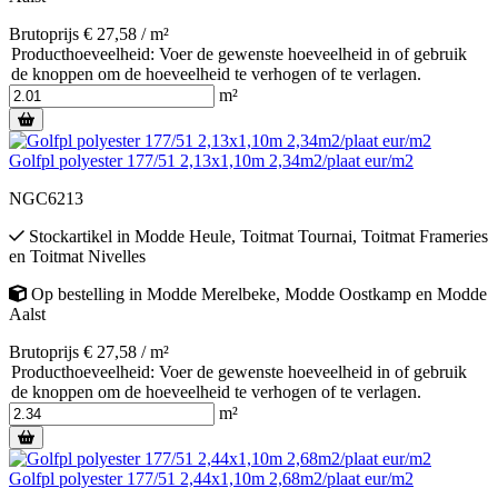
Brutoprijs € 27,58 / m²
Producthoeveelheid: Voer de gewenste hoeveelheid in of gebruik
de knoppen om de hoeveelheid te verhogen of te verlagen.
m²
Golfpl polyester 177/51 2,13x1,10m 2,34m2/plaat eur/m2
NGC6213
Stockartikel
in
Modde Heule
,
Toitmat Tournai
,
Toitmat Frameries
en
Toitmat Nivelles
Op bestelling
in
Modde Merelbeke
,
Modde Oostkamp
en
Modde
Aalst
Brutoprijs € 27,58 / m²
Producthoeveelheid: Voer de gewenste hoeveelheid in of gebruik
de knoppen om de hoeveelheid te verhogen of te verlagen.
m²
Golfpl polyester 177/51 2,44x1,10m 2,68m2/plaat eur/m2