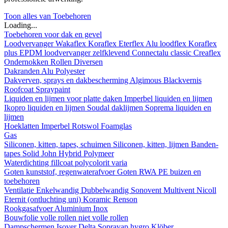
Toon alles van Toebehoren
Loading...
Toebehoren voor dak en gevel
Loodvervanger
Wakaflex
Koraflex
Eterflex
Alu loodflex
Koraflex
plus
EPDM loodvervanger zelfklevend
Connectalu classic
Creaflex
Ondernokken
Rollen
Diversen
Dakranden
Alu
Polyester
Dakverven, sprays en dakbescherming
Algimous
Blackvernis
Roofcoat
Spraypaint
Liquiden en lijmen voor platte daken
Imperbel liquiden en lijmen
Ikopro liquiden en lijmen
Soudal daklijmen
Soprema liquiden en
lijmen
Hoeklatten
Imperbel
Rotswol
Foamglas
Gas
Siliconen, kitten, tapes, schuimen
Siliconen, kitten, lijmen
Banden-
tapes
Solid John Hybrid Polymeer
Waterdichting
fillcoat
polycolorit
varia
Goten kunststof, regenwaterafvoer
Goten
RWA
PE buizen en
toebehoren
Ventilatie
Enkelwandig
Dubbelwandig
Sonovent
Multivent
Nicoll
Eternit (ontluchting uni)
Koramic
Renson
Rookgasafvoer
Aluminium
Inox
Bouwfolie
volle rollen
niet volle rollen
Dampschermen
Isover
Delta
Sopravap hygro
Klöber