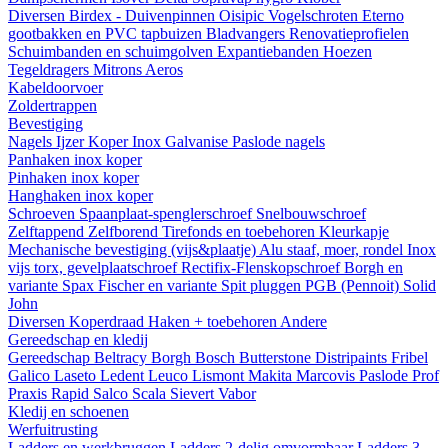
Diversen
Birdex - Duivenpinnen Oisipic
Vogelschroten
Eterno
gootbakken en PVC tapbuizen
Bladvangers
Renovatieprofielen
Schuimbanden en schuimgolven
Expantiebanden
Hoezen
Tegeldragers
Mitrons
Aeros
Kabeldoorvoer
Zoldertrappen
Bevestiging
Nagels
Ijzer
Koper
Inox
Galvanise
Paslode nagels
Panhaken
inox
koper
Pinhaken
inox
koper
Hanghaken
inox
koper
Schroeven
Spaanplaat-spenglerschroef
Snelbouwschroef
Zelftappend
Zelfborend
Tirefonds en toebehoren
Kleurkapje
Mechanische bevestiging (vijs&plaatje)
Alu staaf, moer, rondel
Inox
vijs torx, gevelplaatschroef
Rectifix-Flenskopschroef
Borgh en
variante
Spax
Fischer en variante
Spit pluggen
PGB (Pennoit)
Solid
John
Diversen
Koperdraad
Haken + toebehoren
Andere
Gereedschap en kledij
Gereedschap
Beltracy
Borgh
Bosch
Butterstone
Distripaints
Fribel
Galico
Laseto
Ledent
Leuco
Lismont
Makita
Marcovis
Paslode
Prof
Praxis
Rapid
Salco
Scala
Sievert
Vabor
Kledij en schoenen
Werfuitrusting
Ladders en werkbruggen
Ladders 2-delig omvormbaar
Ladders 3-