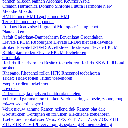
pannen
Migeon pannen
Aleonard
Keymer
Aspia
Creaton
Harmonica
Domino
Sinfonie
Futura
Harmonie New
Melodie
Mikado
BMI
Pannen BMI
Tegelpannen BMI
Terreal
Pannen
Tegelpannen
Edilians
Beauvoise Huguenot
Monopole 1 Huguenot
Platte daken
Asfalt
Onderlaag-Dampscherm
Bovenlaag
Groendaken
Elevate EPDM Rubbergard
Elevate EPDM niet zelfklevende
stroken
Elevate EPDM SA zelfklevende stroken
Elevate EPDM
Rubbergard rollen
Elevate EPDM Toebehoren
Groendak
Resitrix
Resitrix rollen
Resitrix toebehoren
Resitrix SKW Full bond
stroken
Rhepanol
Rhepanol rollen HFK
Rhepanol toebehoren
Tridex
Tridex rollen
Tridex toebehoren
Vaeplan
rollen
toebehoren
Diversen
Dakvensters, koepels en lichtdoorlaten elem
Velux oud gamma
Gootstukken
Verduistering
Jaloezie, zonne, mug,
rol-vouw-verduistgord
Velux nieuw gamma
Ramen hellend dak
Ramen plat dak
Gootstukken
Gordijnen en rolluiken
Elektrische toebehoren
Toebehoren rookafvoer
Velux ZZZ-ZCE-ZCT-ZGA-ZOZ-ZTB-
ZTL-ZTR-ZTV
IPL vervangingsbeglazing
Binnenbekleding