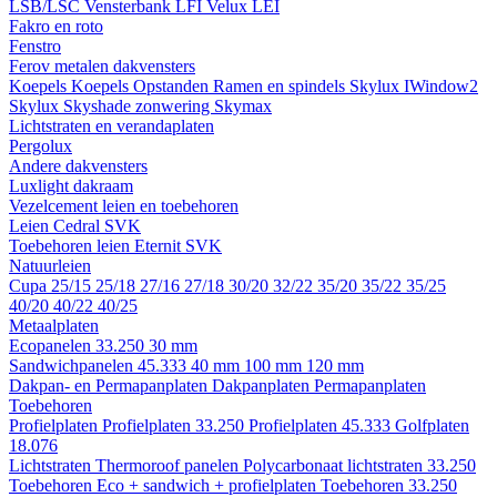
LSB/LSC
Vensterbank LFI
Velux LEI
Fakro en roto
Fenstro
Ferov metalen dakvensters
Koepels
Koepels
Opstanden
Ramen en spindels
Skylux IWindow2
Skylux Skyshade zonwering
Skymax
Lichtstraten en verandaplaten
Pergolux
Andere dakvensters
Luxlight dakraam
Vezelcement leien en toebehoren
Leien
Cedral
SVK
Toebehoren leien
Eternit
SVK
Natuurleien
Cupa
25/15
25/18
27/16
27/18
30/20
32/22
35/20
35/22
35/25
40/20
40/22
40/25
Metaalplaten
Ecopanelen 33.250
30 mm
Sandwichpanelen 45.333
40 mm
100 mm
120 mm
Dakpan- en Permapanplaten
Dakpanplaten
Permapanplaten
Toebehoren
Profielplaten
Profielplaten 33.250
Profielplaten 45.333
Golfplaten
18.076
Lichtstraten
Thermoroof panelen
Polycarbonaat lichtstraten 33.250
Toebehoren Eco + sandwich + profielplaten
Toebehoren 33.250