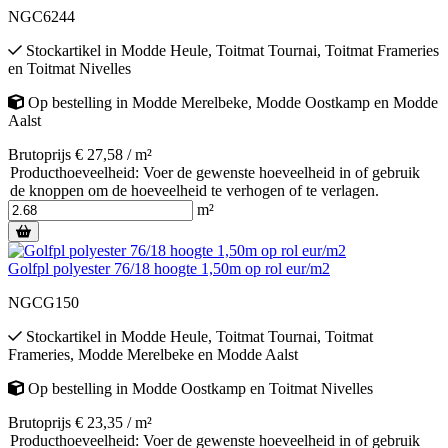
NGC6244
Stockartikel
in
Modde Heule
,
Toitmat Tournai
,
Toitmat Frameries
en
Toitmat Nivelles
Op bestelling
in
Modde Merelbeke
,
Modde Oostkamp
en
Modde
Aalst
Brutoprijs € 27,58 / m²
Producthoeveelheid: Voer de gewenste hoeveelheid in of gebruik
de knoppen om de hoeveelheid te verhogen of te verlagen.
m²
Golfpl polyester 76/18 hoogte 1,50m op rol eur/m2
NGCG150
Stockartikel
in
Modde Heule
,
Toitmat Tournai
,
Toitmat
Frameries
,
Modde Merelbeke
en
Modde Aalst
Op bestelling
in
Modde Oostkamp
en
Toitmat Nivelles
Brutoprijs € 23,35 / m²
Producthoeveelheid: Voer de gewenste hoeveelheid in of gebruik