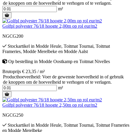
de knoppen om de hoeveelheid te verhogen of te verlagen.
m²
Golfpl polyester 76/18 hoogte 2,00m op rol eur/m2
NGCG200
Stockartikel
in
Modde Heule
,
Toitmat Tournai
,
Toitmat
Frameries
,
Modde Merelbeke
en
Modde Aalst
Op bestelling
in
Modde Oostkamp
en
Toitmat Nivelles
Brutoprijs € 23,35 / m²
Producthoeveelheid: Voer de gewenste hoeveelheid in of gebruik
de knoppen om de hoeveelheid te verhogen of te verlagen.
m²
Golfpl polyester 76/18 hoogte 2,50m op rol eur/m2
NGCG250
Stockartikel
in
Modde Heule
,
Toitmat Tournai
,
Toitmat Frameries
en
Modde Merelbeke