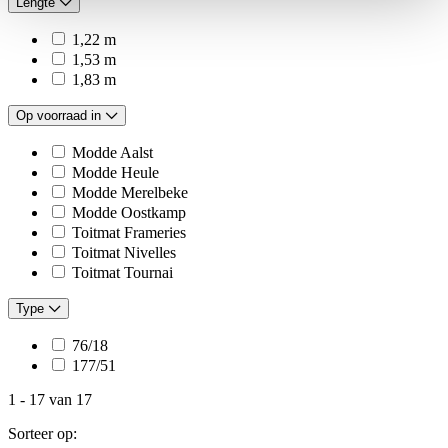
Lengte
1,22 m
1,53 m
1,83 m
Op voorraad in
Modde Aalst
Modde Heule
Modde Merelbeke
Modde Oostkamp
Toitmat Frameries
Toitmat Nivelles
Toitmat Tournai
Type
76/18
177/51
1
-
17
van
17
Sorteer op: