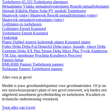
Toebehoren 45.333
Toebehoren algemeen
Metaalplaten
Vlakke metaalpolyesterplaten
Renolit metaalfolieplaten
Sheetah Klikfels
Platen
Solar PV module
Toebehoren
Maatwerk (ontw)
Maatwerk Renolit metaalfolieplaten (ontw)
Maatwerk metaalpolyesterplaten (ontw)
Golfplaten en toebehoren
Golfplaten
Eternit
Kunststof
Toebehoren
Eternit
Kunststof
Onderdak
Platen
Dubbel geperst
Isolerende platen
Kunststof platen
Folies
Delta
Delta-Fol-Dragofol
Delta maxx, fassade, vitaxx
Delta
Extremm
Delta XX Plus Strong
Delta Maxx Plus
Tyvek
Aluthermo
VM Zinc membrane
Proclima
Korafleece
Procover
Pannen beton
BMI-RBB
Pannen
Toebehoren pannen
Nelskamp
Pannen
Toebehoren pannen
Alles voor je gevel
Modde is jouw groothandelspartner voor gevelmaterialen. Of je nu
een nieuwbouwproject plant of een gevel renoveert, wij bieden een
uitgebreid assortiment gevelbekleding en toebehoren. Kwaliteit en
technische ondersteuning verzekerd.
Toon alles van Gevel