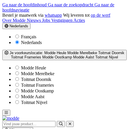
Ga naar de hoofdinhoud
Ga naar de zoekopdracht
Ga naar de
hoofdnavigatie
Bestel je maatwerk via
whatsapp
Wij leveren tot
op de werf
Over Modde
Nieuws
Jobs
Vestigingen
Acties
Nederlands
Français
Nederlands
Je voorkeurslocatie:
Modde Heule
Modde Merelbeke
Toitmat Doornik
Toitmat Frameries
Modde Oostkamp
Modde Aalst
Toitmat Nijvel
Modde Heule
Modde Merelbeke
Toitmat Doornik
Toitmat Frameries
Modde Oostkamp
Modde Aalst
Toitmat Nijvel