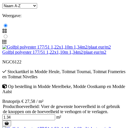
Weergave:
Golfpl polyester 177/51 1,22x1,10m 1,34m2/plaat eur/m2
NGC6122
Stockartikel
in
Modde Heule
,
Toitmat Tournai
,
Toitmat Frameries
en
Toitmat Nivelles
Op bestelling
in
Modde Merelbeke
,
Modde Oostkamp
en
Modde
Aalst
Brutoprijs € 27,58 / m²
Producthoeveelheid: Voer de gewenste hoeveelheid in of gebruik
de knoppen om de hoeveelheid te verhogen of te verlagen.
m²