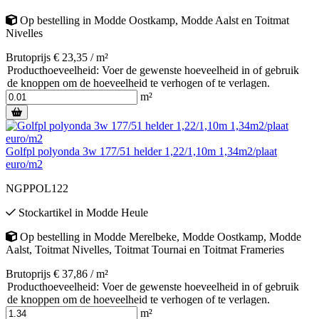
Op bestelling
in
Modde Oostkamp
,
Modde Aalst
en
Toitmat
Nivelles
Brutoprijs € 23,35 / m²
Producthoeveelheid: Voer de gewenste hoeveelheid in of gebruik
de knoppen om de hoeveelheid te verhogen of te verlagen.
m²
Golfpl polyonda 3w 177/51 helder 1,22/1,10m 1,34m2/plaat
euro/m2
NGPPOL122
Stockartikel
in
Modde Heule
Op bestelling
in
Modde Merelbeke
,
Modde Oostkamp
,
Modde
Aalst
,
Toitmat Nivelles
,
Toitmat Tournai
en
Toitmat Frameries
Brutoprijs € 37,86 / m²
Producthoeveelheid: Voer de gewenste hoeveelheid in of gebruik
de knoppen om de hoeveelheid te verhogen of te verlagen.
m²