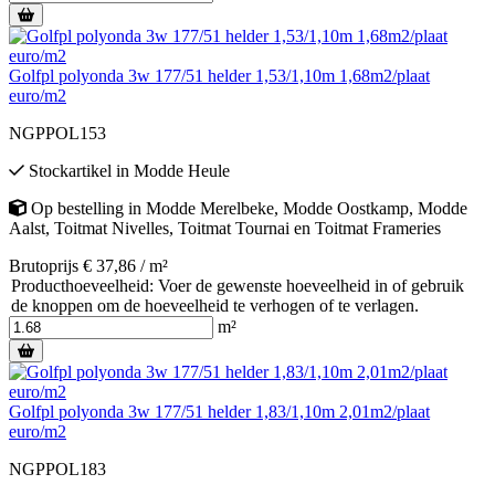
Golfpl polyonda 3w 177/51 helder 1,53/1,10m 1,68m2/plaat
euro/m2
NGPPOL153
Stockartikel
in
Modde Heule
Op bestelling
in
Modde Merelbeke
,
Modde Oostkamp
,
Modde
Aalst
,
Toitmat Nivelles
,
Toitmat Tournai
en
Toitmat Frameries
Brutoprijs € 37,86 / m²
Producthoeveelheid: Voer de gewenste hoeveelheid in of gebruik
de knoppen om de hoeveelheid te verhogen of te verlagen.
m²
Golfpl polyonda 3w 177/51 helder 1,83/1,10m 2,01m2/plaat
euro/m2
NGPPOL183