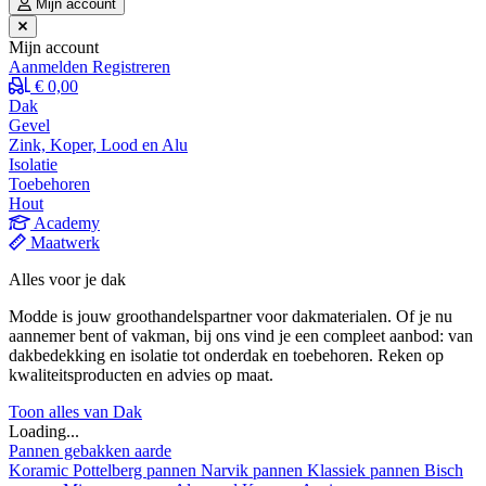
Mijn account
Mijn account
Aanmelden
Registreren
€ 0,00
Dak
Gevel
Zink, Koper, Lood en Alu
Isolatie
Toebehoren
Hout
Academy
Maatwerk
Alles voor je dak
Modde is jouw groothandelspartner voor dakmaterialen. Of je nu
aannemer bent of vakman, bij ons vind je een compleet aanbod: van
dakbedekking en isolatie tot onderdak en toebehoren. Reken op
kwaliteitsproducten en advies op maat.
Toon alles van Dak
Loading...
Pannen gebakken aarde
Koramic
Pottelberg pannen
Narvik pannen
Klassiek pannen
Bisch