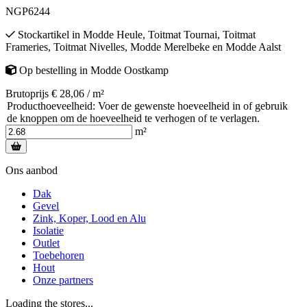
NGP6244
Stockartikel
in
Modde Heule
,
Toitmat Tournai
,
Toitmat
Frameries
,
Toitmat Nivelles
,
Modde Merelbeke
en
Modde Aalst
Op bestelling
in
Modde Oostkamp
Brutoprijs € 28,06 / m²
Producthoeveelheid: Voer de gewenste hoeveelheid in of gebruik
de knoppen om de hoeveelheid te verhogen of te verlagen.
m²
Ons aanbod
Dak
Gevel
Zink, Koper, Lood en Alu
Isolatie
Outlet
Toebehoren
Hout
Onze partners
Loading the stores...