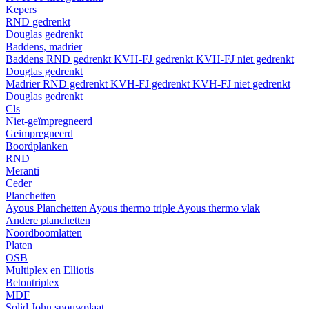
Kepers
RND gedrenkt
Douglas gedrenkt
Baddens, madrier
Baddens
RND gedrenkt
KVH-FJ gedrenkt
KVH-FJ niet gedrenkt
Douglas gedrenkt
Madrier
RND gedrenkt
KVH-FJ gedrenkt
KVH-FJ niet gedrenkt
Douglas gedrenkt
Cls
Niet-geïmpregneerd
Geimpregneerd
Boordplanken
RND
Meranti
Ceder
Planchetten
Ayous Planchetten
Ayous thermo triple
Ayous thermo vlak
Andere planchetten
Noordboomlatten
Platen
OSB
Multiplex en Elliotis
Betontriplex
MDF
Solid John spouwplaat