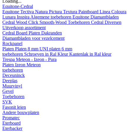
Loading...
Equitone-Cedral
Equitone
Tectiva
Natura
Pictura
Textura
Paintboard
Linea
Coloura
Lunara
Inspira
Algemene toebehoren Equitone
Diamantbladen
Cedral
Wood
Click Smooth-Wood
Toebehoren Cedral
Diversen
Uitverkoop assortiment
Cedral Board
Platen
Dakranden
Diamantbladen voor vezelcement
Rockpanel
Platen
Platen 8 mm
UNI platen 6 mm
toebehoren
Schroeven in Ral Kleur
Kantenlak in Ral kleur
Trespa Meteon - Izeon - Pura
Platen
Izeon
Meteon
toebehoren
Deceuninck
Deeplas
Muurvinyl
Gevel
Toebehoren
SVK
Fasonit leien
Andere bouwplaten
Promatec
Eterboard
Eterbacker