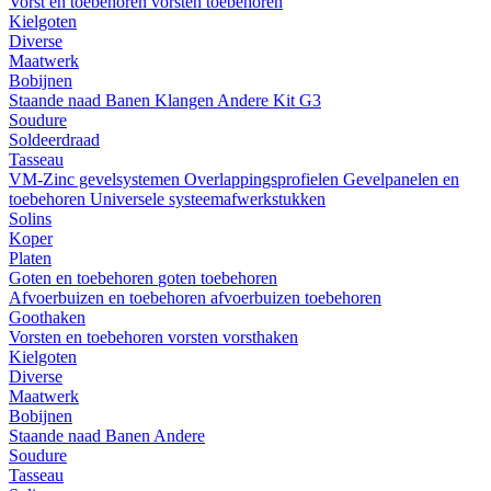
Vorst en toebehoren
vorsten
toebehoren
Kielgoten
Diverse
Maatwerk
Bobijnen
Staande naad
Banen
Klangen
Andere
Kit G3
Soudure
Soldeerdraad
Tasseau
VM-Zinc gevelsystemen
Overlappingsprofielen
Gevelpanelen en
toebehoren
Universele systeemafwerkstukken
Solins
Koper
Platen
Goten en toebehoren
goten
toebehoren
Afvoerbuizen en toebehoren
afvoerbuizen
toebehoren
Goothaken
Vorsten en toebehoren
vorsten
vorsthaken
Kielgoten
Diverse
Maatwerk
Bobijnen
Staande naad
Banen
Andere
Soudure
Tasseau