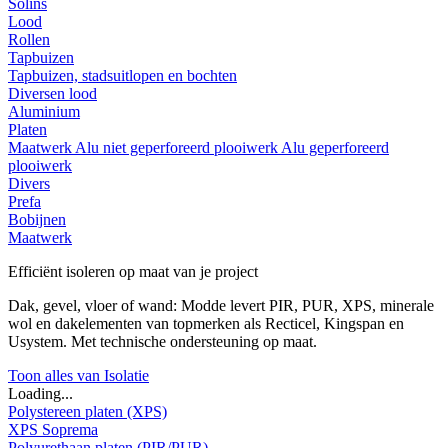
Solins
Lood
Rollen
Tapbuizen
Tapbuizen, stadsuitlopen en bochten
Diversen lood
Aluminium
Platen
Maatwerk
Alu niet geperforeerd plooiwerk
Alu geperforeerd
plooiwerk
Divers
Prefa
Bobijnen
Maatwerk
Efficiënt isoleren op maat van je project
Dak, gevel, vloer of wand: Modde levert PIR, PUR, XPS, minerale
wol en dakelementen van topmerken als Recticel, Kingspan en
Usystem. Met technische ondersteuning op maat.
Toon alles van Isolatie
Loading...
Polystereen platen (XPS)
XPS Soprema
Polyurethaan platen (PIR/PUR)