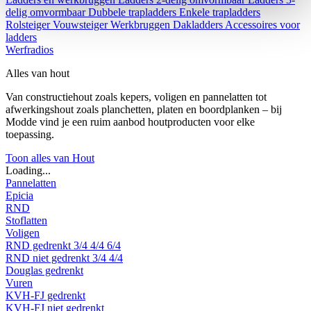
delig omvormbaar
Dubbele trapladders
Enkele trapladders
Rolsteiger
Vouwsteiger
Werkbruggen
Dakladders
Accessoires voor
ladders
Werfradios
Alles van hout
Van constructiehout zoals kepers, voligen en pannelatten tot
afwerkingshout zoals planchetten, platen en boordplanken – bij
Modde vind je een ruim aanbod houtproducten voor elke
toepassing.
Toon alles van Hout
Loading...
Pannelatten
Epicia
RND
Stoflatten
Voligen
RND gedrenkt
3/4
4/4
6/4
RND niet gedrenkt
3/4
4/4
Douglas gedrenkt
Vuren
KVH-FJ gedrenkt
KVH-FJ niet gedrenkt