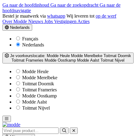
Ga naar de hoofdinhoud
Ga naar de zoekopdracht
Ga naar de
hoofdnavigatie
Bestel je maatwerk via
whatsapp
Wij leveren tot
op de werf
Over Modde
Nieuws
Jobs
Vestigingen
Acties
Nederlands
Français
Nederlands
Je voorkeurslocatie:
Modde Heule
Modde Merelbeke
Toitmat Doornik
Toitmat Frameries
Modde Oostkamp
Modde Aalst
Toitmat Nijvel
Modde Heule
Modde Merelbeke
Toitmat Doornik
Toitmat Frameries
Modde Oostkamp
Modde Aalst
Toitmat Nijvel