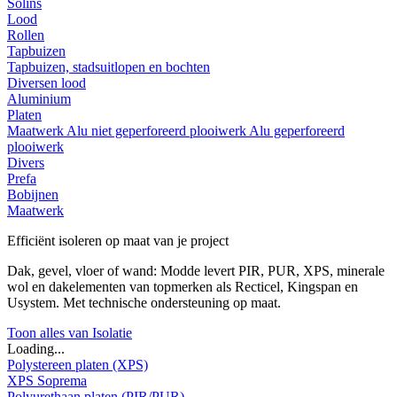
Solins
Lood
Rollen
Tapbuizen
Tapbuizen, stadsuitlopen en bochten
Diversen lood
Aluminium
Platen
Maatwerk
Alu niet geperforeerd plooiwerk
Alu geperforeerd
plooiwerk
Divers
Prefa
Bobijnen
Maatwerk
Efficiënt isoleren op maat van je project
Dak, gevel, vloer of wand: Modde levert PIR, PUR, XPS, minerale
wol en dakelementen van topmerken als Recticel, Kingspan en
Usystem. Met technische ondersteuning op maat.
Toon alles van Isolatie
Loading...
Polystereen platen (XPS)
XPS Soprema
Polyurethaan platen (PIR/PUR)