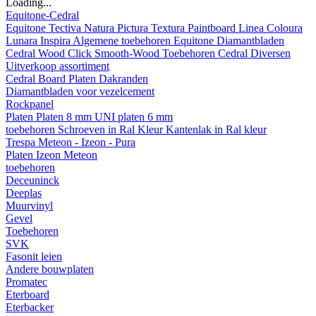
Loading...
Equitone-Cedral
Equitone
Tectiva
Natura
Pictura
Textura
Paintboard
Linea
Coloura
Lunara
Inspira
Algemene toebehoren Equitone
Diamantbladen
Cedral
Wood
Click Smooth-Wood
Toebehoren Cedral
Diversen
Uitverkoop assortiment
Cedral Board
Platen
Dakranden
Diamantbladen voor vezelcement
Rockpanel
Platen
Platen 8 mm
UNI platen 6 mm
toebehoren
Schroeven in Ral Kleur
Kantenlak in Ral kleur
Trespa Meteon - Izeon - Pura
Platen
Izeon
Meteon
toebehoren
Deceuninck
Deeplas
Muurvinyl
Gevel
Toebehoren
SVK
Fasonit leien
Andere bouwplaten
Promatec
Eterboard
Eterbacker