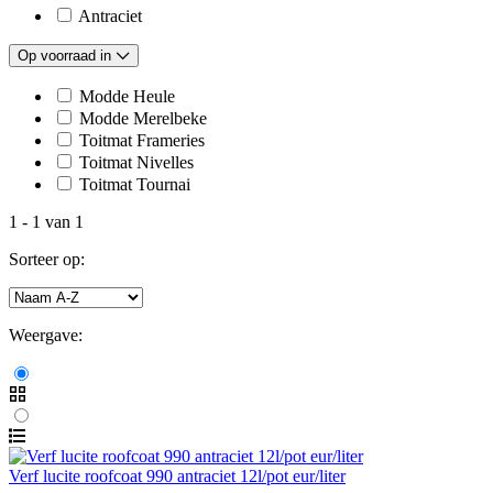
Antraciet
Op voorraad in
Modde Heule
Modde Merelbeke
Toitmat Frameries
Toitmat Nivelles
Toitmat Tournai
1
-
1
van
1
Sorteer op:
Weergave:
Verf lucite roofcoat 990 antraciet 12l/pot eur/liter