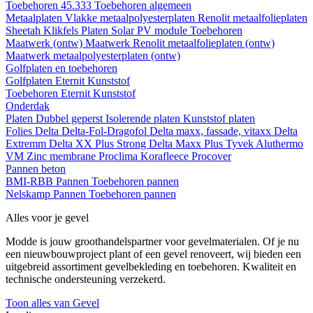
Toebehoren 45.333
Toebehoren algemeen
Metaalplaten
Vlakke metaalpolyesterplaten
Renolit metaalfolieplaten
Sheetah Klikfels
Platen
Solar PV module
Toebehoren
Maatwerk (ontw)
Maatwerk Renolit metaalfolieplaten (ontw)
Maatwerk metaalpolyesterplaten (ontw)
Golfplaten en toebehoren
Golfplaten
Eternit
Kunststof
Toebehoren
Eternit
Kunststof
Onderdak
Platen
Dubbel geperst
Isolerende platen
Kunststof platen
Folies
Delta
Delta-Fol-Dragofol
Delta maxx, fassade, vitaxx
Delta
Extremm
Delta XX Plus Strong
Delta Maxx Plus
Tyvek
Aluthermo
VM Zinc membrane
Proclima
Korafleece
Procover
Pannen beton
BMI-RBB
Pannen
Toebehoren pannen
Nelskamp
Pannen
Toebehoren pannen
Alles voor je gevel
Modde is jouw groothandelspartner voor gevelmaterialen. Of je nu
een nieuwbouwproject plant of een gevel renoveert, wij bieden een
uitgebreid assortiment gevelbekleding en toebehoren. Kwaliteit en
technische ondersteuning verzekerd.
Toon alles van Gevel