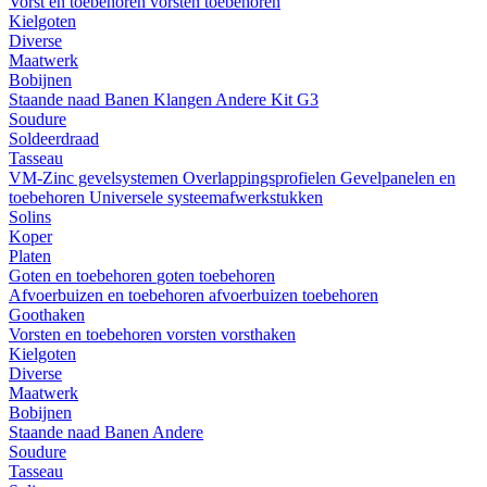
Vorst en toebehoren
vorsten
toebehoren
Kielgoten
Diverse
Maatwerk
Bobijnen
Staande naad
Banen
Klangen
Andere
Kit G3
Soudure
Soldeerdraad
Tasseau
VM-Zinc gevelsystemen
Overlappingsprofielen
Gevelpanelen en
toebehoren
Universele systeemafwerkstukken
Solins
Koper
Platen
Goten en toebehoren
goten
toebehoren
Afvoerbuizen en toebehoren
afvoerbuizen
toebehoren
Goothaken
Vorsten en toebehoren
vorsten
vorsthaken
Kielgoten
Diverse
Maatwerk
Bobijnen
Staande naad
Banen
Andere
Soudure
Tasseau