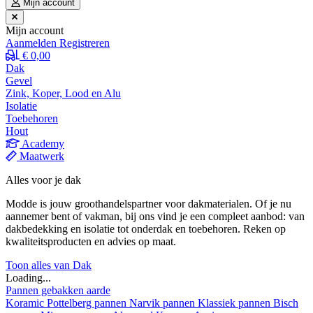
Mijn account
Mijn account
Aanmelden
Registreren
€ 0,00
Dak
Gevel
Zink, Koper, Lood en Alu
Isolatie
Toebehoren
Hout
Academy
Maatwerk
Alles voor je dak
Modde is jouw groothandelspartner voor dakmaterialen. Of je nu
aannemer bent of vakman, bij ons vind je een compleet aanbod: van
dakbedekking en isolatie tot onderdak en toebehoren. Reken op
kwaliteitsproducten en advies op maat.
Toon alles van Dak
Loading...
Pannen gebakken aarde
Koramic
Pottelberg pannen
Narvik pannen
Klassiek pannen
Bisch