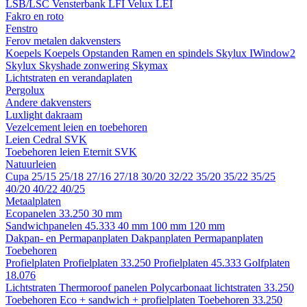
LSB/LSC
Vensterbank LFI
Velux LEI
Fakro en roto
Fenstro
Ferov metalen dakvensters
Koepels
Koepels
Opstanden
Ramen en spindels
Skylux IWindow2
Skylux Skyshade zonwering
Skymax
Lichtstraten en verandaplaten
Pergolux
Andere dakvensters
Luxlight dakraam
Vezelcement leien en toebehoren
Leien
Cedral
SVK
Toebehoren leien
Eternit
SVK
Natuurleien
Cupa
25/15
25/18
27/16
27/18
30/20
32/22
35/20
35/22
35/25
40/20
40/22
40/25
Metaalplaten
Ecopanelen 33.250
30 mm
Sandwichpanelen 45.333
40 mm
100 mm
120 mm
Dakpan- en Permapanplaten
Dakpanplaten
Permapanplaten
Toebehoren
Profielplaten
Profielplaten 33.250
Profielplaten 45.333
Golfplaten
18.076
Lichtstraten
Thermoroof panelen
Polycarbonaat lichtstraten 33.250
Toebehoren Eco + sandwich + profielplaten
Toebehoren 33.250