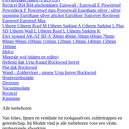
Recticel
BI4
BI4 afschotplaten
Eurowall / Eurowall E
Powerroof
Powerdeck F
Powerroof max
Powerwall
Eurothane silver / silver
sponning
Eurothane silver afschot
Eurofloor
Topcover
Rectivent
Euroroof
Euroroof Max
Utherm
Utherm Roof M
Utherm Sarking A
Utherm Sarking L Plus
SD
Utherm Wall L
Utherm Roof L
Utherm Sarking K
Elev isogard AK/AF RF-S
30mm
40mm
50mm
60mm
70mm
80mm
90mm
100mm
110mm
120mm
130mm
140mm
150mm
160mm
Idelco
Minerale wol (platen en rollen)
Hellend dak
Ursa
Knauf
Rockwool
Isover
Plat dak
Rockwool
Wand - Zoldervloer - spouw
Ursa
Isover
Rockwool
Houtvezelisolatie
Diversen
Vacuumisolatie
Recticel
Kingspan
Alle toebehoren
Van folies, lijmen en ventilatie tot rookgasafvoer, zoldertrappen en
gereedschap, bij Modde vind je alle toebehoren voor een vlotte,
professionele afwerking.