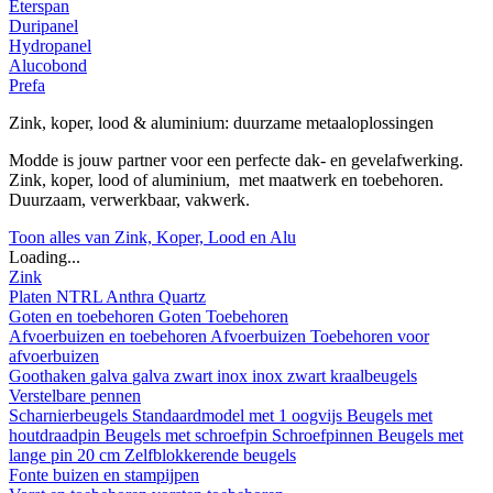
Eterspan
Duripanel
Hydropanel
Alucobond
Prefa
Zink, koper, lood & aluminium: duurzame metaaloplossingen
Modde is jouw partner voor een perfecte dak- en gevelafwerking.
Zink, koper, lood of aluminium, met maatwerk en toebehoren.
Duurzaam, verwerkbaar, vakwerk.
Toon alles van Zink, Koper, Lood en Alu
Loading...
Zink
Platen
NTRL
Anthra
Quartz
Goten en toebehoren
Goten
Toebehoren
Afvoerbuizen en toebehoren
Afvoerbuizen
Toebehoren voor
afvoerbuizen
Goothaken
galva
galva zwart
inox
inox zwart
kraalbeugels
Verstelbare pennen
Scharnierbeugels
Standaardmodel met 1 oogvijs
Beugels met
houtdraadpin
Beugels met schroefpin
Schroefpinnen
Beugels met
lange pin 20 cm
Zelfblokkerende beugels
Fonte buizen en stampijpen