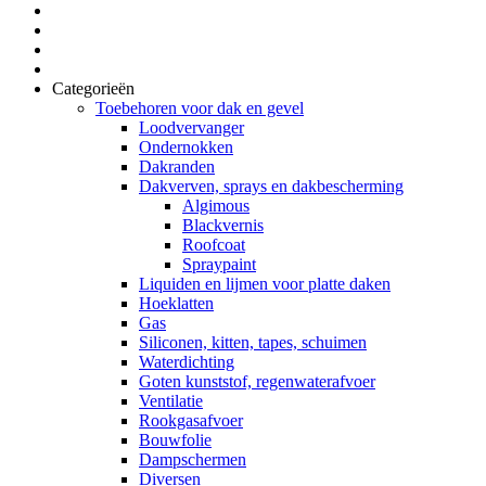
Categorieën
Toebehoren voor dak en gevel
Loodvervanger
Ondernokken
Dakranden
Dakverven, sprays en dakbescherming
Algimous
Blackvernis
Roofcoat
Spraypaint
Liquiden en lijmen voor platte daken
Hoeklatten
Gas
Siliconen, kitten, tapes, schuimen
Waterdichting
Goten kunststof, regenwaterafvoer
Ventilatie
Rookgasafvoer
Bouwfolie
Dampschermen
Diversen