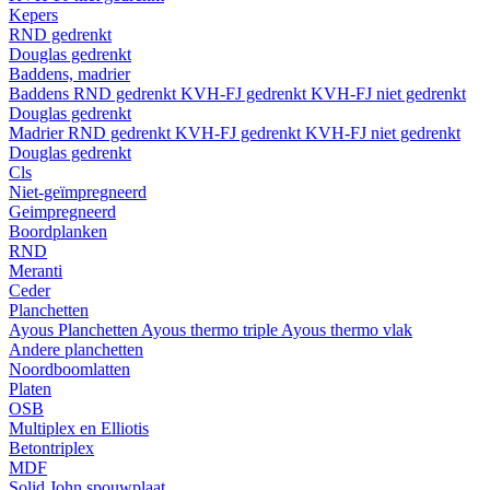
Kepers
RND gedrenkt
Douglas gedrenkt
Baddens, madrier
Baddens
RND gedrenkt
KVH-FJ gedrenkt
KVH-FJ niet gedrenkt
Douglas gedrenkt
Madrier
RND gedrenkt
KVH-FJ gedrenkt
KVH-FJ niet gedrenkt
Douglas gedrenkt
Cls
Niet-geïmpregneerd
Geimpregneerd
Boordplanken
RND
Meranti
Ceder
Planchetten
Ayous Planchetten
Ayous thermo triple
Ayous thermo vlak
Andere planchetten
Noordboomlatten
Platen
OSB
Multiplex en Elliotis
Betontriplex
MDF
Solid John spouwplaat