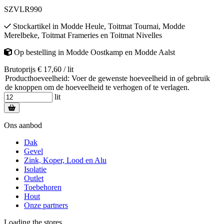
SZVLR990
Stockartikel
in
Modde Heule
,
Toitmat Tournai
,
Modde
Merelbeke
,
Toitmat Frameries
en
Toitmat Nivelles
Op bestelling
in
Modde Oostkamp
en
Modde Aalst
Brutoprijs € 17,60 / lit
Producthoeveelheid: Voer de gewenste hoeveelheid in of gebruik
de knoppen om de hoeveelheid te verhogen of te verlagen.
lit
Ons aanbod
Dak
Gevel
Zink, Koper, Lood en Alu
Isolatie
Outlet
Toebehoren
Hout
Onze partners
Loading the stores...