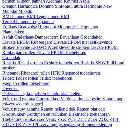
pannen
Migeon pannen
Aleonard
Keymer
Aspia
Creaton
Harmonica
Domino
Sinfonie
Futura
Harmonie New
Melodie
Mikado
BMI
Pannen BMI
Tegelpannen BMI
Terreal
Pannen
Tegelpannen
Edilians
Beauvoise Huguenot
Monopole 1 Huguenot
Platte daken
Asfalt
Onderlaag-Dampscherm
Bovenlaag
Groendaken
Elevate EPDM Rubbergard
Elevate EPDM niet zelfklevende
stroken
Elevate EPDM SA zelfklevende stroken
Elevate EPDM
Rubbergard rollen
Elevate EPDM Toebehoren
Groendak
Resitrix
Resitrix rollen
Resitrix toebehoren
Resitrix SKW Full bond
stroken
Rhepanol
Rhepanol rollen HFK
Rhepanol toebehoren
Tridex
Tridex rollen
Tridex toebehoren
Vaeplan
rollen
toebehoren
Diversen
Dakvensters, koepels en lichtdoorlaten elem
Velux oud gamma
Gootstukken
Verduistering
Jaloezie, zonne, mug,
rol-vouw-verduistgord
Velux nieuw gamma
Ramen hellend dak
Ramen plat dak
Gootstukken
Gordijnen en rolluiken
Elektrische toebehoren
Toebehoren rookafvoer
Velux ZZZ-ZCE-ZCT-ZGA-ZOZ-ZTB-
ZTL-ZTR-ZTV
IPL vervangingsbeglazing
Binnenbekleding