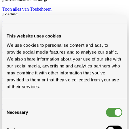
Toon alles van Toebehoren
Loading...
Toebehoren voor dak en gevel
Loodvervanger
Wakaflex
Koraflex
Eterflex
Alu loodflex
Koraflex
plus
EPDM loodvervanger zelfklevend
Connectalu classic
Creaflex
Ondernokken
Rollen
Diversen
This website uses cookies
Dakranden
Alu
Polyester
We use cookies to personalise content and ads, to
Dakverven, sprays en dakbescherming
Algimous
Blackvernis
Roofcoat
Spraypaint
provide social media features and to analyse our traffic.
Liquiden en lijmen voor platte daken
Imperbel liquiden en lijmen
We also share information about your use of our site with
Ikopro liquiden en lijmen
Soudal daklijmen
Soprema liquiden en
our social media, advertising and analytics partners who
lijmen
Hoeklatten
Imperbel
Rotswol
Foamglas
may combine it with other information that you’ve
Gas
provided to them or that they’ve collected from your use
Siliconen, kitten, tapes, schuimen
Siliconen, kitten, lijmen
Banden-
of their services.
tapes
Solid John Hybrid Polymeer
Waterdichting
fillcoat
polycolorit
varia
Goten kunststof, regenwaterafvoer
Goten
RWA
PE buizen en
toebehoren
Consent
Ventilatie
Enkelwandig
Dubbelwandig
Sonovent
Multivent
Nicoll
Necessary
Eternit (ontluchting uni)
Koramic
Renson
Selection
Rookgasafvoer
Aluminium
Inox
Bouwfolie
volle rollen
niet volle rollen
Dampschermen
Isover
Delta
Sopravap hygro
Klöber