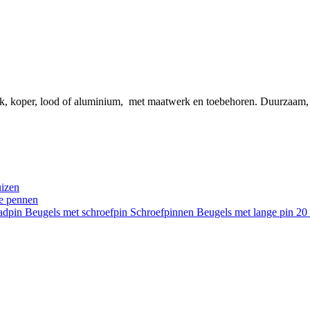
ink, koper, lood of aluminium, met maatwerk en toebehoren. Duurzaam
uizen
re pennen
aadpin
Beugels met schroefpin
Schroefpinnen
Beugels met lange pin 2