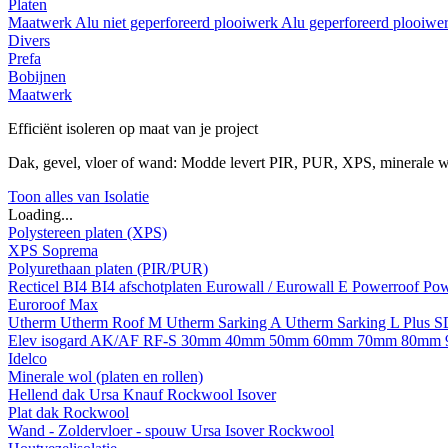
Platen
Maatwerk
Alu niet geperforeerd plooiwerk
Alu geperforeerd plooiwe
Divers
Prefa
Bobijnen
Maatwerk
Efficiënt isoleren op maat van je project
Dak, gevel, vloer of wand: Modde levert PIR, PUR, XPS, minerale w
Toon alles van Isolatie
Loading...
Polystereen platen (XPS)
XPS Soprema
Polyurethaan platen (PIR/PUR)
Recticel
BI4
BI4 afschotplaten
Eurowall / Eurowall E
Powerroof
Pow
Euroroof Max
Utherm
Utherm Roof M
Utherm Sarking A
Utherm Sarking L Plus 
Elev isogard AK/AF RF-S
30mm
40mm
50mm
60mm
70mm
80mm
Idelco
Minerale wol (platen en rollen)
Hellend dak
Ursa
Knauf
Rockwool
Isover
Plat dak
Rockwool
Wand - Zoldervloer - spouw
Ursa
Isover
Rockwool