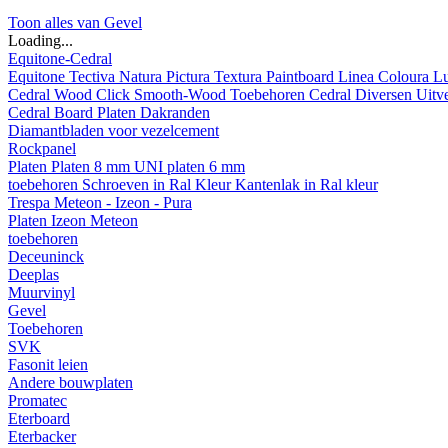
Toon alles van Gevel
Loading...
Equitone-Cedral
Equitone
Tectiva
Natura
Pictura
Textura
Paintboard
Linea
Coloura
L
Cedral
Wood
Click Smooth-Wood
Toebehoren Cedral
Diversen
Uitv
Cedral Board
Platen
Dakranden
Diamantbladen voor vezelcement
Rockpanel
Platen
Platen 8 mm
UNI platen 6 mm
toebehoren
Schroeven in Ral Kleur
Kantenlak in Ral kleur
Trespa Meteon - Izeon - Pura
Platen
Izeon
Meteon
toebehoren
Deceuninck
Deeplas
Muurvinyl
Gevel
Toebehoren
SVK
Fasonit leien
Andere bouwplaten
Promatec
Eterboard
Eterbacker