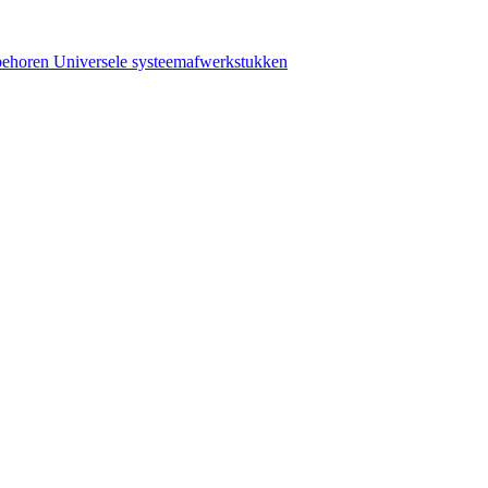
behoren
Universele systeemafwerkstukken