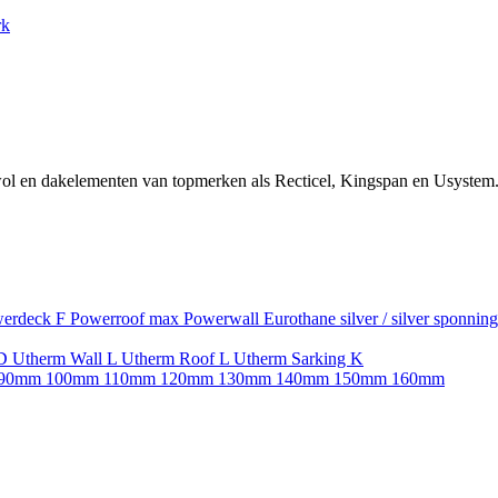
rk
ol en dakelementen van topmerken als Recticel, Kingspan en Usystem.
erdeck F
Powerroof max
Powerwall
Eurothane silver / silver sponnin
SD
Utherm Wall L
Utherm Roof L
Utherm Sarking K
90mm
100mm
110mm
120mm
130mm
140mm
150mm
160mm