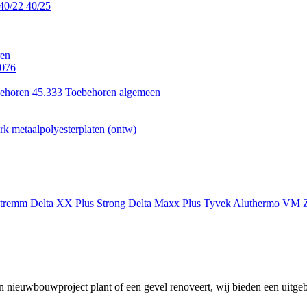
40/22
40/25
en
.076
ehoren 45.333
Toebehoren algemeen
k metaalpolyesterplaten (ontw)
xtremm
Delta XX Plus Strong
Delta Maxx Plus
Tyvek
Aluthermo
VM Z
 nieuwbouwproject plant of een gevel renoveert, wij bieden een uitgeb