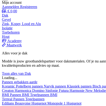
Mijn account
Aanmelden
Registreren
€ 0,00
Dak
Gevel
Zink, Koper, Lood en Alu
Isolatie
Toebehoren
Hout
Academy
Maatwerk
Alles voor je dak
Modde is jouw groothandelspartner voor dakmaterialen. Of je nu aann
kwaliteitsproducten en advies op maat.
Toon alles van Dak
Loading...
Pannen gebakken aarde
Koramic
Pottelberg pannen
Narvik pannen
Klassiek pannen
Bisch p
Creaton
Harmonica
Domino
Sinfonie
Futura
Harmonie New
Melodi
BMI
Pannen BMI
Tegelpannen BMI
Terreal
Pannen
Tegelpannen
Edilians
Beauvoise Huguenot
Monopole 1 Huguenot