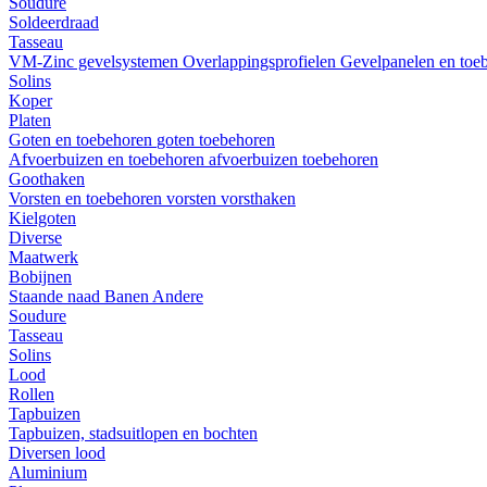
Soudure
Soldeerdraad
Tasseau
VM-Zinc gevelsystemen
Overlappingsprofielen
Gevelpanelen en toe
Solins
Koper
Platen
Goten en toebehoren
goten
toebehoren
Afvoerbuizen en toebehoren
afvoerbuizen
toebehoren
Goothaken
Vorsten en toebehoren
vorsten
vorsthaken
Kielgoten
Diverse
Maatwerk
Bobijnen
Staande naad
Banen
Andere
Soudure
Tasseau
Solins
Lood
Rollen
Tapbuizen
Tapbuizen, stadsuitlopen en bochten
Diversen lood
Aluminium