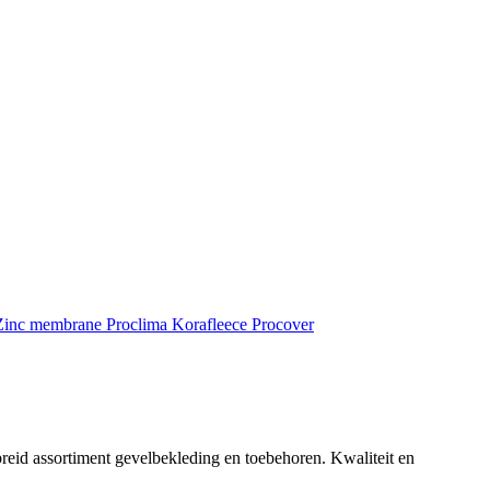
inc membrane
Proclima
Korafleece
Procover
reid assortiment gevelbekleding en toebehoren. Kwaliteit en