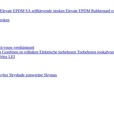
Elevate EPDM SA zelfklevende stroken
Elevate EPDM Rubbergard ro
troken
rol-vouw-verduistgord
en
Gordijnen en rolluiken
Elektrische toebehoren
Toebehoren rookafvoe
elux LEI
kylux Skyshade zonwering
Skymax