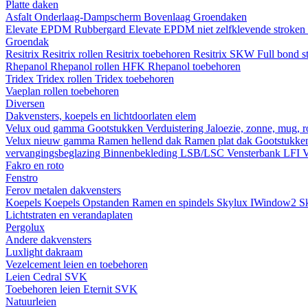
Platte daken
Asfalt
Onderlaag-Dampscherm
Bovenlaag
Groendaken
Elevate EPDM Rubbergard
Elevate EPDM niet zelfklevende stroken
Groendak
Resitrix
Resitrix rollen
Resitrix toebehoren
Resitrix SKW Full bond s
Rhepanol
Rhepanol rollen HFK
Rhepanol toebehoren
Tridex
Tridex rollen
Tridex toebehoren
Vaeplan
rollen
toebehoren
Diversen
Dakvensters, koepels en lichtdoorlaten elem
Velux oud gamma
Gootstukken
Verduistering
Jaloezie, zonne, mug, 
Velux nieuw gamma
Ramen hellend dak
Ramen plat dak
Gootstukk
vervangingsbeglazing
Binnenbekleding LSB/LSC
Vensterbank LFI
V
Fakro en roto
Fenstro
Ferov metalen dakvensters
Koepels
Koepels
Opstanden
Ramen en spindels
Skylux IWindow2
S
Lichtstraten en verandaplaten
Pergolux
Andere dakvensters
Luxlight dakraam
Vezelcement leien en toebehoren
Leien
Cedral
SVK
Toebehoren leien
Eternit
SVK
Natuurleien