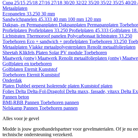
Cupa
25/15
25/18
27/16
27/18
30/20
32/22
35/20
35/22
35/25
40/20
Metaalplaten
Ecopanelen 33.250
30 mm
Sandwichpanelen 45.333
40 mm
100 mm
120 mm
Dakpan- en Permapanplaten
Dakpanplaten
Permapanplaten
Toebehor
Profielplaten
Profielplaten 33.250
Profielplaten 45.333
Golfplaten 18
Lichtstraten
Thermoroof panelen
Polycarbonaat lichtstraten 33.250
Toebehoren Eco + sandwich + profielplaten
Toebehoren 33.250
Toeb
Metaalplaten
Vlakke metaalpolyesterplaten
Renolit metaalfolieplaten
Sheetah Klikfels
Platen
Solar PV module
Toebehoren
Maatwerk (ontw)
Maatwerk Renolit metaalfolieplaten (ontw)
Maatwer
Golfplaten en toebehoren
Golfplaten
Eternit
Kunststof
Toebehoren
Eternit
Kunststof
Onderdak
Platen
Dubbel geperst
Isolerende platen
Kunststof platen
Folies
Delta
Delta-Fol-Dragofol
Delta maxx, fassade, vitaxx
Delta E
Pannen beton
BMI-RBB
Pannen
Toebehoren pannen
Nelskamp
Pannen
Toebehoren pannen
Alles voor je gevel
Modde is jouw groothandelspartner voor gevelmaterialen. Of je nu een
technische ondersteuning verzekerd.