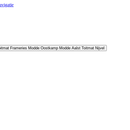
avigatie
oitmat Frameries
Modde Oostkamp
Modde Aalst
Toitmat Nijvel