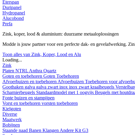
Eterspan
Duripanel
Hydropanel
Alucobond
Prefa
Zink, koper, lood & aluminium: duurzame metaaloplossingen
Modde is jouw partner voor een perfecte dak- en gevelafwerking. Z
Toon alles van Zink, Koper, Lood en Alu
Loading...
Zink
Platen
NTRL
Anthra
Quartz
Goten en toebehoren
Goten
Toebehoren
Afvoerbuizen en toebehoren
Afvoerbuizen
Toebehoren voor afvoerb
Goothaken
galva
galva zwart
inox
inox zwart
kraalbeugels
Verstelba
Scharnierbeugels
Standaardmodel met 1 oogvijs
Beugels met houtdr
Fonte buizen en stampijpen
Vorst en toebehoren
vorsten
toebehoren
Kielgoten
Diverse
Maatwerk
Bobijnen
Staande naad
Banen
Klangen
Andere
Kit G3