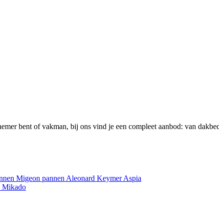
emer bent of vakman, bij ons vind je een compleet aanbod: van dakbed
annen
Migeon pannen
Aleonard
Keymer
Aspia
e
Mikado