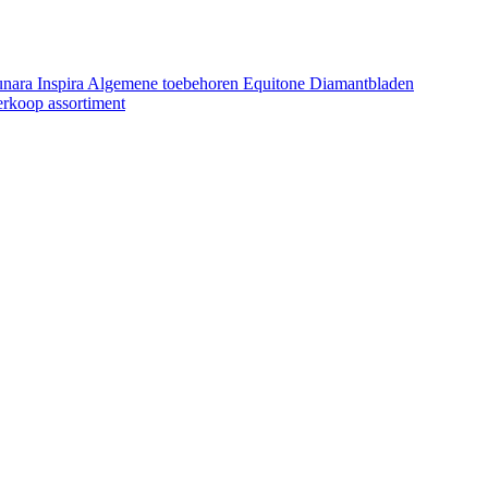
unara
Inspira
Algemene toebehoren Equitone
Diamantbladen
erkoop assortiment