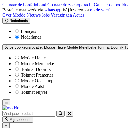
Ga naar de hoofdinhoud
Ga naar de zoekopdracht
Ga naar de hoofdn
Bestel je maatwerk via
whatsapp
Wij leveren tot
op de werf
Over Modde
Nieuws
Jobs
Vestigingen
Acties
Nederlands
Français
Nederlands
Je voorkeurslocatie:
Modde Heule
Modde Merelbeke
Toitmat Doornik
T
Modde Heule
Modde Merelbeke
Toitmat Doornik
Toitmat Frameries
Modde Oostkamp
Modde Aalst
Toitmat Nijvel
Mijn account