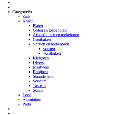
Categorieën
Zink
Koper
Platen
Goten en toebehoren
Afvoerbuizen en toebehoren
Goothaken
Vorsten en toebehoren
vorsten
vorsthaken
Kielgoten
Diverse
Maatwerk
Bobijnen
Staande naad
Soudure
Tasseau
Solins
Lood
Aluminium
Prefa