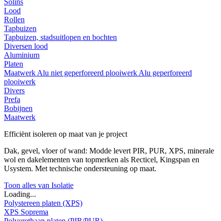
Solins
Lood
Rollen
Tapbuizen
Tapbuizen, stadsuitlopen en bochten
Diversen lood
Aluminium
Platen
Maatwerk
Alu niet geperforeerd plooiwerk
Alu geperforeerd
plooiwerk
Divers
Prefa
Bobijnen
Maatwerk
Efficiënt isoleren op maat van je project
Dak, gevel, vloer of wand: Modde levert PIR, PUR, XPS, minerale
wol en dakelementen van topmerken als Recticel, Kingspan en
Usystem. Met technische ondersteuning op maat.
Toon alles van Isolatie
Loading...
Polystereen platen (XPS)
XPS Soprema
Polyurethaan platen (PIR/PUR)