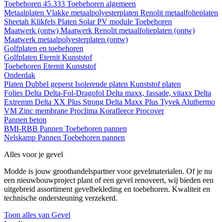
Toebehoren 45.333
Toebehoren algemeen
Metaalplaten
Vlakke metaalpolyesterplaten
Renolit metaalfolieplaten
Sheetah Klikfels
Platen
Solar PV module
Toebehoren
Maatwerk (ontw)
Maatwerk Renolit metaalfolieplaten (ontw)
Maatwerk metaalpolyesterplaten (ontw)
Golfplaten en toebehoren
Golfplaten
Eternit
Kunststof
Toebehoren
Eternit
Kunststof
Onderdak
Platen
Dubbel geperst
Isolerende platen
Kunststof platen
Folies
Delta
Delta-Fol-Dragofol
Delta maxx, fassade, vitaxx
Delta
Extremm
Delta XX Plus Strong
Delta Maxx Plus
Tyvek
Aluthermo
VM Zinc membrane
Proclima
Korafleece
Procover
Pannen beton
BMI-RBB
Pannen
Toebehoren pannen
Nelskamp
Pannen
Toebehoren pannen
Alles voor je gevel
Modde is jouw groothandelspartner voor gevelmaterialen. Of je nu
een nieuwbouwproject plant of een gevel renoveert, wij bieden een
uitgebreid assortiment gevelbekleding en toebehoren. Kwaliteit en
technische ondersteuning verzekerd.
Toon alles van Gevel