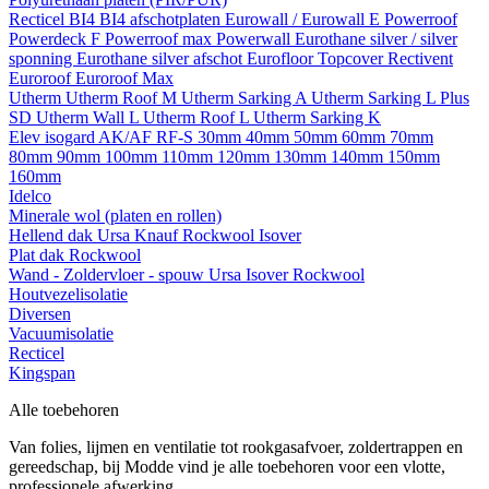
Recticel
BI4
BI4 afschotplaten
Eurowall / Eurowall E
Powerroof
Powerdeck F
Powerroof max
Powerwall
Eurothane silver / silver
sponning
Eurothane silver afschot
Eurofloor
Topcover
Rectivent
Euroroof
Euroroof Max
Utherm
Utherm Roof M
Utherm Sarking A
Utherm Sarking L Plus
SD
Utherm Wall L
Utherm Roof L
Utherm Sarking K
Elev isogard AK/AF RF-S
30mm
40mm
50mm
60mm
70mm
80mm
90mm
100mm
110mm
120mm
130mm
140mm
150mm
160mm
Idelco
Minerale wol (platen en rollen)
Hellend dak
Ursa
Knauf
Rockwool
Isover
Plat dak
Rockwool
Wand - Zoldervloer - spouw
Ursa
Isover
Rockwool
Houtvezelisolatie
Diversen
Vacuumisolatie
Recticel
Kingspan
Alle toebehoren
Van folies, lijmen en ventilatie tot rookgasafvoer, zoldertrappen en
gereedschap, bij Modde vind je alle toebehoren voor een vlotte,
professionele afwerking.