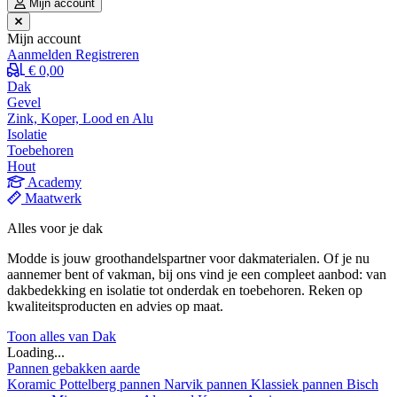
Mijn account
Mijn account
Aanmelden
Registreren
€ 0,00
Dak
Gevel
Zink, Koper, Lood en Alu
Isolatie
Toebehoren
Hout
Academy
Maatwerk
Alles voor je dak
Modde is jouw groothandelspartner voor dakmaterialen. Of je nu
aannemer bent of vakman, bij ons vind je een compleet aanbod: van
dakbedekking en isolatie tot onderdak en toebehoren. Reken op
kwaliteitsproducten en advies op maat.
Toon alles van Dak
Loading...
Pannen gebakken aarde
Koramic
Pottelberg pannen
Narvik pannen
Klassiek pannen
Bisch