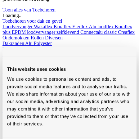
Toon alles van Toebehoren
Loading...
Toebehoren voor dak en gevel
Loodvervanger
Wakaflex
Koraflex
Eterflex
Alu loodflex
Koraflex
plus
EPDM loodvervanger zelfklevend
Connectalu classic
Creaflex
Ondernokken
Rollen
Diversen
Dakranden
Alu
Polyester
Dakverven, sprays en dakbescherming
Algimous
Blackvernis
Roofcoat
Spraypaint
Liquiden en lijmen voor platte daken
Imperbel liquiden en lijmen
Ikopro liquiden en lijmen
Soudal daklijmen
Soprema liquiden en
This website uses cookies
lijmen
Hoeklatten
Imperbel
Rotswol
Foamglas
We use cookies to personalise content and ads, to
Gas
provide social media features and to analyse our traffic.
Siliconen, kitten, tapes, schuimen
Siliconen, kitten, lijmen
Banden-
tapes
Solid John Hybrid Polymeer
We also share information about your use of our site with
Waterdichting
fillcoat
polycolorit
varia
our social media, advertising and analytics partners who
Goten kunststof, regenwaterafvoer
Goten
RWA
PE buizen en
may combine it with other information that you’ve
toebehoren
Ventilatie
Enkelwandig
Dubbelwandig
Sonovent
Multivent
Nicoll
provided to them or that they’ve collected from your use
Eternit (ontluchting uni)
Koramic
Renson
of their services.
Rookgasafvoer
Aluminium
Inox
Bouwfolie
volle rollen
niet volle rollen
Dampschermen
Isover
Delta
Sopravap hygro
Klöber