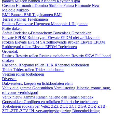
pannen
Migeon pannen
Aleonard
Keymer
Aspia
Creaton
Harmonica
Domino
Sinfonie
Futura
Harmonie New
Melodie
Mikado
BMI
Pannen BMI
Tegelpannen BMI
Terreal
Pannen
Tegelpannen
Edilians
Beauvoise Huguenot
Monopole 1 Huguenot
Platte daken
Asfalt
Onderlaag-Dampscherm
Bovenlaag
Groendaken
Elevate EPDM Rubbergard
Elevate EPDM niet zelfklevende
stroken
Elevate EPDM SA zelfklevende stroken
Elevate EPDM
Rubbergard rollen
Elevate EPDM Toebehoren
Groendak
Resitrix
Resitrix rollen
Resitrix toebehoren
Resitrix SKW Full bond
stroken
Rhepanol
Rhepanol rollen HFK
Rhepanol toebehoren
Tridex
Tridex rollen
Tridex toebehoren
Vaeplan
rollen
toebehoren
Diversen
Dakvensters, koepels en lichtdoorlaten elem
Velux oud gamma
Gootstukken
Verduistering
Jaloezie, zonne, mug,
rol-vouw-verduistgord
Velux nieuw gamma
Ramen hellend dak
Ramen plat dak
Gootstukken
Gordijnen en rolluiken
Elektrische toebehoren
Toebehoren rookafvoer
Velux ZZZ-ZCE-ZCT-ZGA-ZOZ-ZTB-
ZTL-ZTR-ZTV
IPL vervangingsbeglazing
Binnenbekleding