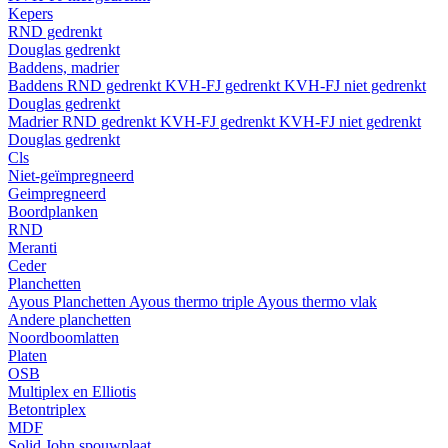
Kepers
RND gedrenkt
Douglas gedrenkt
Baddens, madrier
Baddens
RND gedrenkt
KVH-FJ gedrenkt
KVH-FJ niet gedrenkt
Douglas gedrenkt
Madrier
RND gedrenkt
KVH-FJ gedrenkt
KVH-FJ niet gedrenkt
Douglas gedrenkt
Cls
Niet-geïmpregneerd
Geimpregneerd
Boordplanken
RND
Meranti
Ceder
Planchetten
Ayous Planchetten
Ayous thermo triple
Ayous thermo vlak
Andere planchetten
Noordboomlatten
Platen
OSB
Multiplex en Elliotis
Betontriplex
MDF
Solid John spouwplaat