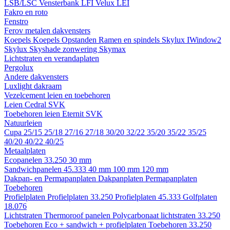
LSB/LSC
Vensterbank LFI
Velux LEI
Fakro en roto
Fenstro
Ferov metalen dakvensters
Koepels
Koepels
Opstanden
Ramen en spindels
Skylux IWindow2
Skylux Skyshade zonwering
Skymax
Lichtstraten en verandaplaten
Pergolux
Andere dakvensters
Luxlight dakraam
Vezelcement leien en toebehoren
Leien
Cedral
SVK
Toebehoren leien
Eternit
SVK
Natuurleien
Cupa
25/15
25/18
27/16
27/18
30/20
32/22
35/20
35/22
35/25
40/20
40/22
40/25
Metaalplaten
Ecopanelen 33.250
30 mm
Sandwichpanelen 45.333
40 mm
100 mm
120 mm
Dakpan- en Permapanplaten
Dakpanplaten
Permapanplaten
Toebehoren
Profielplaten
Profielplaten 33.250
Profielplaten 45.333
Golfplaten
18.076
Lichtstraten
Thermoroof panelen
Polycarbonaat lichtstraten 33.250
Toebehoren Eco + sandwich + profielplaten
Toebehoren 33.250