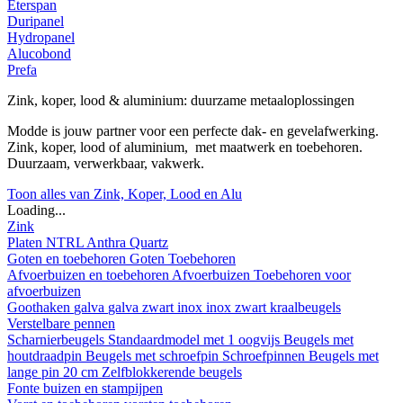
Eterspan
Duripanel
Hydropanel
Alucobond
Prefa
Zink, koper, lood & aluminium: duurzame metaaloplossingen
Modde is jouw partner voor een perfecte dak- en gevelafwerking.
Zink, koper, lood of aluminium, met maatwerk en toebehoren.
Duurzaam, verwerkbaar, vakwerk.
Toon alles van Zink, Koper, Lood en Alu
Loading...
Zink
Platen
NTRL
Anthra
Quartz
Goten en toebehoren
Goten
Toebehoren
Afvoerbuizen en toebehoren
Afvoerbuizen
Toebehoren voor
afvoerbuizen
Goothaken
galva
galva zwart
inox
inox zwart
kraalbeugels
Verstelbare pennen
Scharnierbeugels
Standaardmodel met 1 oogvijs
Beugels met
houtdraadpin
Beugels met schroefpin
Schroefpinnen
Beugels met
lange pin 20 cm
Zelfblokkerende beugels
Fonte buizen en stampijpen