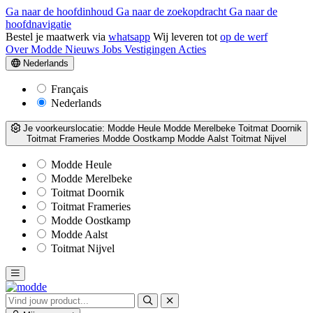
Ga naar de hoofdinhoud
Ga naar de zoekopdracht
Ga naar de
hoofdnavigatie
Bestel je maatwerk via
whatsapp
Wij leveren tot
op de werf
Over Modde
Nieuws
Jobs
Vestigingen
Acties
Nederlands
Français
Nederlands
Je voorkeurslocatie:
Modde Heule
Modde Merelbeke
Toitmat Doornik
Toitmat Frameries
Modde Oostkamp
Modde Aalst
Toitmat Nijvel
Modde Heule
Modde Merelbeke
Toitmat Doornik
Toitmat Frameries
Modde Oostkamp
Modde Aalst
Toitmat Nijvel