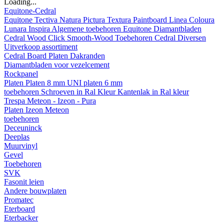
Loading...
Equitone-Cedral
Equitone
Tectiva
Natura
Pictura
Textura
Paintboard
Linea
Coloura
Lunara
Inspira
Algemene toebehoren Equitone
Diamantbladen
Cedral
Wood
Click Smooth-Wood
Toebehoren Cedral
Diversen
Uitverkoop assortiment
Cedral Board
Platen
Dakranden
Diamantbladen voor vezelcement
Rockpanel
Platen
Platen 8 mm
UNI platen 6 mm
toebehoren
Schroeven in Ral Kleur
Kantenlak in Ral kleur
Trespa Meteon - Izeon - Pura
Platen
Izeon
Meteon
toebehoren
Deceuninck
Deeplas
Muurvinyl
Gevel
Toebehoren
SVK
Fasonit leien
Andere bouwplaten
Promatec
Eterboard
Eterbacker