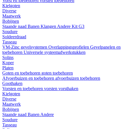
Vorst en toebehoren
vorsten
toebehoren
Kielgoten
Diverse
Maatwerk
Bobijnen
Staande naad
Banen
Klangen
Andere
Kit G3
Soudure
Soldeerdraad
Tasseau
VM-Zinc gevelsystemen
Overlappingsprofielen
Gevelpanelen en
toebehoren
Universele systeemafwerkstukken
Solins
Koper
Platen
Goten en toebehoren
goten
toebehoren
Afvoerbuizen en toebehoren
afvoerbuizen
toebehoren
Goothaken
Vorsten en toebehoren
vorsten
vorsthaken
Kielgoten
Diverse
Maatwerk
Bobijnen
Staande naad
Banen
Andere
Soudure
Tasseau