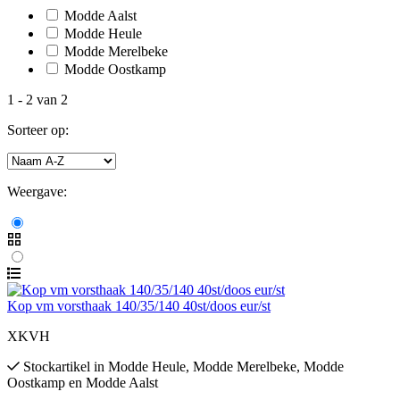
Modde Aalst
Modde Heule
Modde Merelbeke
Modde Oostkamp
1
-
2
van
2
Sorteer op:
Weergave:
Kop vm vorsthaak 140/35/140 40st/doos eur/st
XKVH
Stockartikel
in
Modde Heule
,
Modde Merelbeke
,
Modde
Oostkamp
en
Modde Aalst