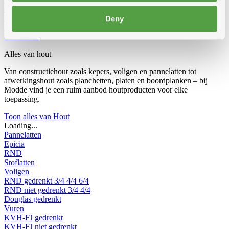
delig omvormbaar
Dubbele trapladders
Enkele trapladders
Rolsteiger
Vouwsteiger
Werkbruggen
Dakladders
Accessoires voor
Deny
ladders
Werfradios
Alles van hout
Van constructiehout zoals kepers, voligen en pannelatten tot
afwerkingshout zoals planchetten, platen en boordplanken – bij
Modde vind je een ruim aanbod houtproducten voor elke
toepassing.
Toon alles van Hout
Loading...
Pannelatten
Epicia
RND
Stoflatten
Voligen
RND gedrenkt
3/4
4/4
6/4
RND niet gedrenkt
3/4
4/4
Douglas gedrenkt
Vuren
KVH-FJ gedrenkt
KVH-FJ niet gedrenkt