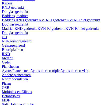
Kepers
RND gedrenkt
Douglas gedrenkt
Baddens, madrier
Baddens
RND gedrenkt
KVH-FJ gedrenkt
KVH-FJ niet gedrenkt
Douglas gedrenkt
Madrier
RND gedrenkt
KVH-FJ gedrenkt
KVH-FJ niet gedrenkt
Douglas gedrenkt
Cls
Niet-geïmpregneerd
Geimpregneerd
Boordplanken
RND
Meranti
Ceder
Planchetten
Ayous Planchetten
Ayous thermo triple
Ayous thermo vlak
Andere planchetten
Noordboomlatten
Platen
OSB
Multiplex en Elliotis
Betontriplex
MDF
Solid John spouwplaat