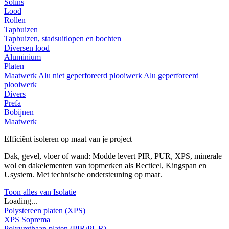
Solins
Lood
Rollen
Tapbuizen
Tapbuizen, stadsuitlopen en bochten
Diversen lood
Aluminium
Platen
Maatwerk
Alu niet geperforeerd plooiwerk
Alu geperforeerd
plooiwerk
Divers
Prefa
Bobijnen
Maatwerk
Efficiënt isoleren op maat van je project
Dak, gevel, vloer of wand: Modde levert PIR, PUR, XPS, minerale
wol en dakelementen van topmerken als Recticel, Kingspan en
Usystem. Met technische ondersteuning op maat.
Toon alles van Isolatie
Loading...
Polystereen platen (XPS)
XPS Soprema
Polyurethaan platen (PIR/PUR)