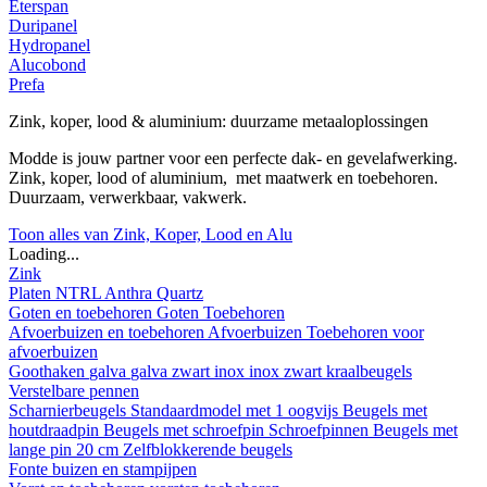
Eterspan
Duripanel
Hydropanel
Alucobond
Prefa
Zink, koper, lood & aluminium: duurzame metaaloplossingen
Modde is jouw partner voor een perfecte dak- en gevelafwerking.
Zink, koper, lood of aluminium, met maatwerk en toebehoren.
Duurzaam, verwerkbaar, vakwerk.
Toon alles van Zink, Koper, Lood en Alu
Loading...
Zink
Platen
NTRL
Anthra
Quartz
Goten en toebehoren
Goten
Toebehoren
Afvoerbuizen en toebehoren
Afvoerbuizen
Toebehoren voor
afvoerbuizen
Goothaken
galva
galva zwart
inox
inox zwart
kraalbeugels
Verstelbare pennen
Scharnierbeugels
Standaardmodel met 1 oogvijs
Beugels met
houtdraadpin
Beugels met schroefpin
Schroefpinnen
Beugels met
lange pin 20 cm
Zelfblokkerende beugels
Fonte buizen en stampijpen