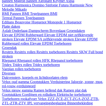
pannen
Migeon pannen
Aleonard
Keymer
Aspia
Creaton
Harmonica
Domino
Sinfonie
Futura
Harmonie New
Melodie
Mikado
BMI
Pannen BMI
Tegelpannen BMI
Terreal
Pannen
Tegelpannen
Edilians
Beauvoise Huguenot
Monopole 1 Huguenot
Platte daken
Asfalt
Onderlaag-Dampscherm
Bovenlaag
Groendaken
Elevate EPDM Rubbergard
Elevate EPDM niet zelfklevende
stroken
Elevate EPDM SA zelfklevende stroken
Elevate EPDM
Rubbergard rollen
Elevate EPDM Toebehoren
Groendak
Resitrix
Resitrix rollen
Resitrix toebehoren
Resitrix SKW Full bond
stroken
Rhepanol
Rhepanol rollen HFK
Rhepanol toebehoren
Tridex
Tridex rollen
Tridex toebehoren
Vaeplan
rollen
toebehoren
Diversen
Dakvensters, koepels en lichtdoorlaten elem
Velux oud gamma
Gootstukken
Verduistering
Jaloezie, zonne, mug,
rol-vouw-verduistgord
Velux nieuw gamma
Ramen hellend dak
Ramen plat dak
Gootstukken
Gordijnen en rolluiken
Elektrische toebehoren
Toebehoren rookafvoer
Velux ZZZ-ZCE-ZCT-ZGA-ZOZ-ZTB-
ZTL-ZTR-ZTV
IPL vervangingsbeglazing
Binnenbekleding