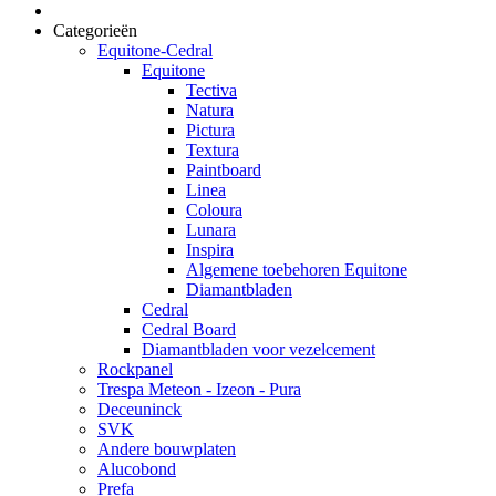
Categorieën
Equitone-Cedral
Equitone
Tectiva
Natura
Pictura
Textura
Paintboard
Linea
Coloura
Lunara
Inspira
Algemene toebehoren Equitone
Diamantbladen
Cedral
Cedral Board
Diamantbladen voor vezelcement
Rockpanel
Trespa Meteon - Izeon - Pura
Deceuninck
SVK
Andere bouwplaten
Alucobond
Prefa