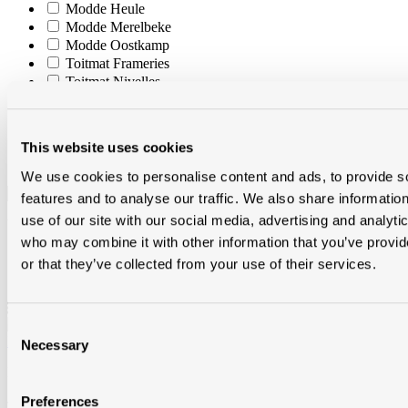
Modde Heule
Modde Merelbeke
Modde Oostkamp
Toitmat Frameries
Toitmat Nivelles
Toitmat Tournai
1
-
14
van
14
This website uses cookies
Sorteer op:
We use cookies to personalise content and ads, to provide s
features and to analyse our traffic. We also share informatio
use of our site with our social media, advertising and analyti
Weergave:
who may combine it with other information that you’ve provi
or that they’ve collected from your use of their services.
Consent
Equitone buitenhoekprofiel alu geanodiseerd 12x12x3000 eur/st
Necessary
Selection
BNATBHPAA3
Preferences
Stockartikel
in
Modde Heule