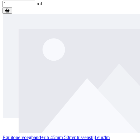
rol
Equitone voegband+rib 45mm 50m/r tussenstijl eur/lm