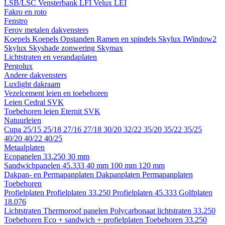
LSB/LSC
Vensterbank LFI
Velux LEI
Fakro en roto
Fenstro
Ferov metalen dakvensters
Koepels
Koepels
Opstanden
Ramen en spindels
Skylux IWindow2
Skylux Skyshade zonwering
Skymax
Lichtstraten en verandaplaten
Pergolux
Andere dakvensters
Luxlight dakraam
Vezelcement leien en toebehoren
Leien
Cedral
SVK
Toebehoren leien
Eternit
SVK
Natuurleien
Cupa
25/15
25/18
27/16
27/18
30/20
32/22
35/20
35/22
35/25
40/20
40/22
40/25
Metaalplaten
Ecopanelen 33.250
30 mm
Sandwichpanelen 45.333
40 mm
100 mm
120 mm
Dakpan- en Permapanplaten
Dakpanplaten
Permapanplaten
Toebehoren
Profielplaten
Profielplaten 33.250
Profielplaten 45.333
Golfplaten
18.076
Lichtstraten
Thermoroof panelen
Polycarbonaat lichtstraten 33.250
Toebehoren Eco + sandwich + profielplaten
Toebehoren 33.250