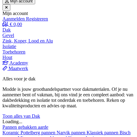
Mijn account
Mijn account
Aanmelden
Registreren
€ 0,00
Dak
Gevel
Zink, Koper, Lood en Alu
Isolatie
Toebehoren
Hout
Academy
Maatwerk
Alles voor je dak
Modde is jouw groothandelspartner voor dakmaterialen. Of je nu
aannemer bent of vakman, bij ons vind je een compleet aanbod: van
dakbedekking en isolatie tot onderdak en toebehoren. Reken op
kwaliteitsproducten en advies op maat.
Toon alles van Dak
Loading...
Pannen gebakken aarde
Koramic
Pottelberg pannen
Narvik pannen
Klassiek pannen
Bisch