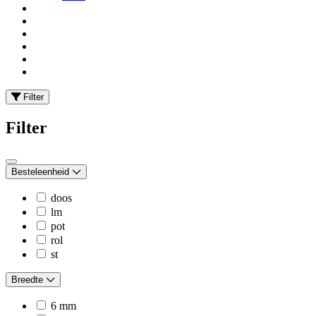
Filter
Filter
Besteleenheid
doos
lm
pot
rol
st
Breedte
6 mm