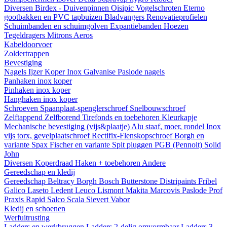
Diversen
Birdex - Duivenpinnen Oisipic
Vogelschroten
Eterno
gootbakken en PVC tapbuizen
Bladvangers
Renovatieprofielen
Schuimbanden en schuimgolven
Expantiebanden
Hoezen
Tegeldragers
Mitrons
Aeros
Kabeldoorvoer
Zoldertrappen
Bevestiging
Nagels
Ijzer
Koper
Inox
Galvanise
Paslode nagels
Panhaken
inox
koper
Pinhaken
inox
koper
Hanghaken
inox
koper
Schroeven
Spaanplaat-spenglerschroef
Snelbouwschroef
Zelftappend
Zelfborend
Tirefonds en toebehoren
Kleurkapje
Mechanische bevestiging (vijs&plaatje)
Alu staaf, moer, rondel
Inox
vijs torx, gevelplaatschroef
Rectifix-Flenskopschroef
Borgh en
variante
Spax
Fischer en variante
Spit pluggen
PGB (Pennoit)
Solid
John
Diversen
Koperdraad
Haken + toebehoren
Andere
Gereedschap en kledij
Gereedschap
Beltracy
Borgh
Bosch
Butterstone
Distripaints
Fribel
Galico
Laseto
Ledent
Leuco
Lismont
Makita
Marcovis
Paslode
Prof
Praxis
Rapid
Salco
Scala
Sievert
Vabor
Kledij en schoenen
Werfuitrusting
Ladders en werkbruggen
Ladders 2-delig omvormbaar
Ladders 3-