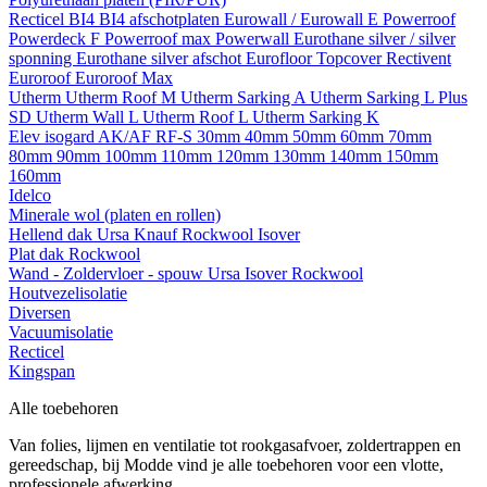
Recticel
BI4
BI4 afschotplaten
Eurowall / Eurowall E
Powerroof
Powerdeck F
Powerroof max
Powerwall
Eurothane silver / silver
sponning
Eurothane silver afschot
Eurofloor
Topcover
Rectivent
Euroroof
Euroroof Max
Utherm
Utherm Roof M
Utherm Sarking A
Utherm Sarking L Plus
SD
Utherm Wall L
Utherm Roof L
Utherm Sarking K
Elev isogard AK/AF RF-S
30mm
40mm
50mm
60mm
70mm
80mm
90mm
100mm
110mm
120mm
130mm
140mm
150mm
160mm
Idelco
Minerale wol (platen en rollen)
Hellend dak
Ursa
Knauf
Rockwool
Isover
Plat dak
Rockwool
Wand - Zoldervloer - spouw
Ursa
Isover
Rockwool
Houtvezelisolatie
Diversen
Vacuumisolatie
Recticel
Kingspan
Alle toebehoren
Van folies, lijmen en ventilatie tot rookgasafvoer, zoldertrappen en
gereedschap, bij Modde vind je alle toebehoren voor een vlotte,
professionele afwerking.