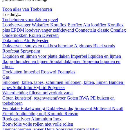
Toon alles van Toebehoren
Loading...
Toebehoren voor dak en gevel
Loodvervanger
Wakaflex
Koraflex
Eterflex
Alu loodflex
Koraflex
plus
EPDM loodvervanger zelfklevend
Connectalu classic
Creaflex
Ondernokken
Rollen
Diversen
Dakranden
Alu
Polyester
Dakverven, sprays en dakbescherming
Algimous
Blackvernis
Roofcoat
Spraypaint
Liquiden en lijmen voor platte daken
Imperbel liquiden en lijmen
Ikopro liquiden en lijmen
Soudal daklijmen
Soprema liquiden en
lijmen
Hoeklatten
Imperbel
Rotswol
Foamglas
Gas
Siliconen, kitten, tapes, schuimen
Siliconen, kitten, lijmen
Banden-
tapes
Solid John Hybrid Polymeer
Waterdichting
fillcoat
polycolorit
varia
Goten kunststof, regenwaterafvoer
Goten
RWA
PE buizen en
toebehoren
Ventilatie
Enkelwandig
Dubbelwandig
Sonovent
Multivent
Nicoll
Eternit (ontluchting uni)
Koramic
Renson
Rookgasafvoer
Aluminium
Inox
Bouwfolie
volle rollen
niet volle rollen
Dampschermen
Isover
Delta
Sopravap hygro
Klöber