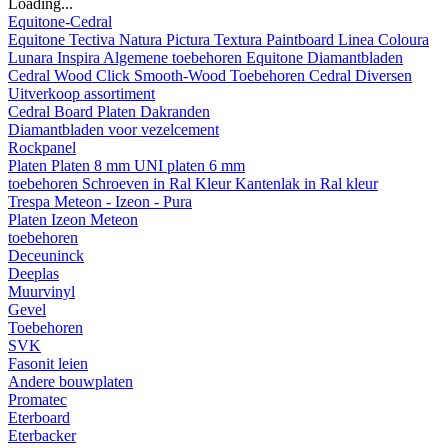
Loading...
Equitone-Cedral
Equitone
Tectiva
Natura
Pictura
Textura
Paintboard
Linea
Coloura
Lunara
Inspira
Algemene toebehoren Equitone
Diamantbladen
Cedral
Wood
Click Smooth-Wood
Toebehoren Cedral
Diversen
Uitverkoop assortiment
Cedral Board
Platen
Dakranden
Diamantbladen voor vezelcement
Rockpanel
Platen
Platen 8 mm
UNI platen 6 mm
toebehoren
Schroeven in Ral Kleur
Kantenlak in Ral kleur
Trespa Meteon - Izeon - Pura
Platen
Izeon
Meteon
toebehoren
Deceuninck
Deeplas
Muurvinyl
Gevel
Toebehoren
SVK
Fasonit leien
Andere bouwplaten
Promatec
Eterboard
Eterbacker