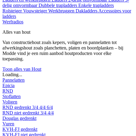
delig omvormbaar
Dubbele trapladders
Enkele trapladders
Rolsteiger
Vouwsteiger
Werkbruggen
Dakladders
Accessoires voor
ladders
Werfradios
Alles van hout
Van constructiehout zoals kepers, voligen en pannelatten tot
afwerkingshout zoals planchetten, platen en boordplanken – bij
Modde vind je een ruim aanbod houtproducten voor elke
toepassing.
Toon alles van Hout
Loading...
Pannelatten
Epicia
RND
Stoflatten
Voligen
RND gedrenkt
3/4
4/4
6/4
RND niet gedrenkt
3/4
4/4
Douglas gedrenkt
Vuren
KVH-FJ gedrenkt
KVH-FJ niet gedrenkt