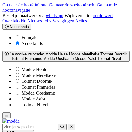
Ga naar de hoofdinhoud
Ga naar de zoekopdracht
Ga naar de
hoofdnavigatie
Bestel je maatwerk via
whatsapp
Wij leveren tot
op de werf
Over Modde
Nieuws
Jobs
Vestigingen
Acties
Nederlands
Français
Nederlands
Je voorkeurslocatie:
Modde Heule
Modde Merelbeke
Toitmat Doornik
Toitmat Frameries
Modde Oostkamp
Modde Aalst
Toitmat Nijvel
Modde Heule
Modde Merelbeke
Toitmat Doornik
Toitmat Frameries
Modde Oostkamp
Modde Aalst
Toitmat Nijvel