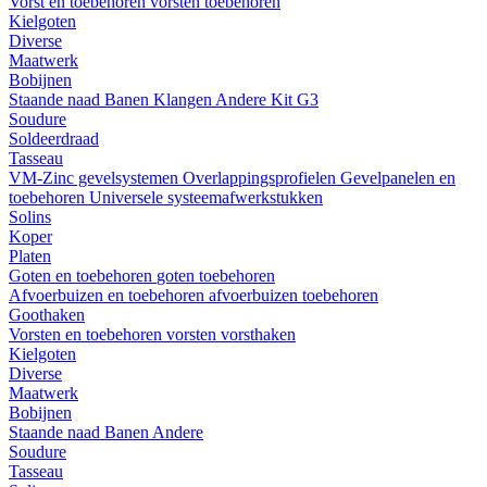
Vorst en toebehoren
vorsten
toebehoren
Kielgoten
Diverse
Maatwerk
Bobijnen
Staande naad
Banen
Klangen
Andere
Kit G3
Soudure
Soldeerdraad
Tasseau
VM-Zinc gevelsystemen
Overlappingsprofielen
Gevelpanelen en
toebehoren
Universele systeemafwerkstukken
Solins
Koper
Platen
Goten en toebehoren
goten
toebehoren
Afvoerbuizen en toebehoren
afvoerbuizen
toebehoren
Goothaken
Vorsten en toebehoren
vorsten
vorsthaken
Kielgoten
Diverse
Maatwerk
Bobijnen
Staande naad
Banen
Andere
Soudure
Tasseau