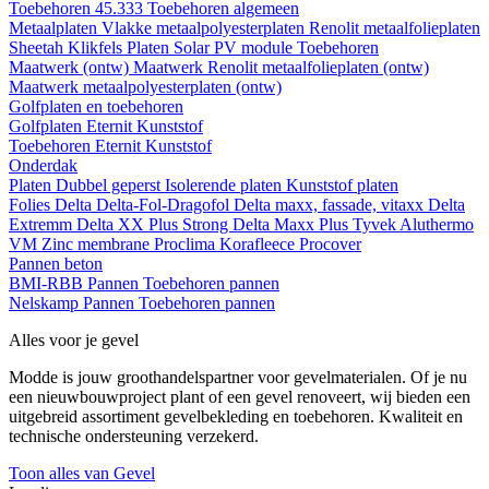
Toebehoren 45.333
Toebehoren algemeen
Metaalplaten
Vlakke metaalpolyesterplaten
Renolit metaalfolieplaten
Sheetah Klikfels
Platen
Solar PV module
Toebehoren
Maatwerk (ontw)
Maatwerk Renolit metaalfolieplaten (ontw)
Maatwerk metaalpolyesterplaten (ontw)
Golfplaten en toebehoren
Golfplaten
Eternit
Kunststof
Toebehoren
Eternit
Kunststof
Onderdak
Platen
Dubbel geperst
Isolerende platen
Kunststof platen
Folies
Delta
Delta-Fol-Dragofol
Delta maxx, fassade, vitaxx
Delta
Extremm
Delta XX Plus Strong
Delta Maxx Plus
Tyvek
Aluthermo
VM Zinc membrane
Proclima
Korafleece
Procover
Pannen beton
BMI-RBB
Pannen
Toebehoren pannen
Nelskamp
Pannen
Toebehoren pannen
Alles voor je gevel
Modde is jouw groothandelspartner voor gevelmaterialen. Of je nu
een nieuwbouwproject plant of een gevel renoveert, wij bieden een
uitgebreid assortiment gevelbekleding en toebehoren. Kwaliteit en
technische ondersteuning verzekerd.
Toon alles van Gevel