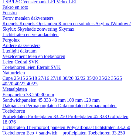
LSB/LSC
Vensterbank LFI
Velux LEI
Fakro en roto
Fenstro
Ferov metalen dakvensters
Koepels
Koepels
Opstanden
Ramen en spindels
Skylux IWindow2
Skylux Skyshade zonwering
Skymax
Lichtstraten en verandaplaten
Pergolux
Andere dakvensters
Luxlight dakraam
Vezelcement leien en toebehoren
Leien
Cedral
SVK
Toebehoren leien
Eternit
SVK
Natuurleien
Cupa
25/15
25/18
27/16
27/18
30/20
32/22
35/20
35/22
35/25
40/20
40/22
40/25
Metaalplaten
Ecopanelen 33.250
30 mm
Sandwichpanelen 45.333
40 mm
100 mm
120 mm
Dakpan- en Permapanplaten
Dakpanplaten
Permapanplaten
Toebehoren
Profielplaten
Profielplaten 33.250
Profielplaten 45.333
Golfplaten
18.076
Lichtstraten
Thermoroof panelen
Polycarbonaat lichtstraten 33.250
Toebehoren Eco + sandwich + profielplaten
Toebehoren 33.250