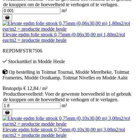
de knoppen om de hoeveelheid te verhogen of te verlagen.
m²
Elevate epdm folie strook 0,75mm (0,06x30,00 m) 1,80m2/rol
eur/m2 = productie modde heule
REPDMFSTR7506
Stockartikel
in
Modde Heule
Op bestelling
in
Toitmat Tournai
,
Modde Merelbeke
,
Toitmat
Frameries
,
Modde Oostkamp
,
Toitmat Nivelles
en
Modde Aalst
Brutoprijs € 12,84 / m²
Producthoeveelheid: Voer de gewenste hoeveelheid in of gebruik
de knoppen om de hoeveelheid te verhogen of te verlagen.
m²
Elevate epdm folie strook 0,75mm (0,10x30,00 m) 3,00m2/rol
eur/m2 = productie modde heule