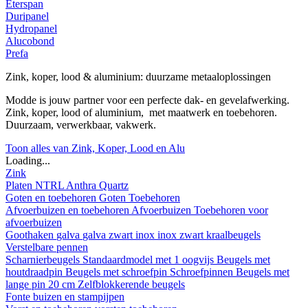
Eterspan
Duripanel
Hydropanel
Alucobond
Prefa
Zink, koper, lood & aluminium: duurzame metaaloplossingen
Modde is jouw partner voor een perfecte dak- en gevelafwerking.
Zink, koper, lood of aluminium, met maatwerk en toebehoren.
Duurzaam, verwerkbaar, vakwerk.
Toon alles van Zink, Koper, Lood en Alu
Loading...
Zink
Platen
NTRL
Anthra
Quartz
Goten en toebehoren
Goten
Toebehoren
Afvoerbuizen en toebehoren
Afvoerbuizen
Toebehoren voor
afvoerbuizen
Goothaken
galva
galva zwart
inox
inox zwart
kraalbeugels
Verstelbare pennen
Scharnierbeugels
Standaardmodel met 1 oogvijs
Beugels met
houtdraadpin
Beugels met schroefpin
Schroefpinnen
Beugels met
lange pin 20 cm
Zelfblokkerende beugels
Fonte buizen en stampijpen