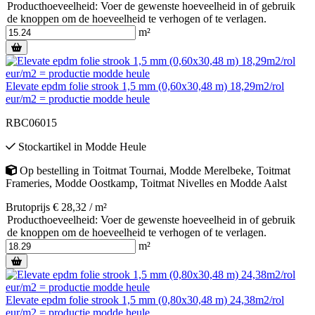
Producthoeveelheid: Voer de gewenste hoeveelheid in of gebruik
de knoppen om de hoeveelheid te verhogen of te verlagen.
m²
Elevate epdm folie strook 1,5 mm (0,60x30,48 m) 18,29m2/rol
eur/m2 = productie modde heule
RBC06015
Stockartikel
in
Modde Heule
Op bestelling
in
Toitmat Tournai
,
Modde Merelbeke
,
Toitmat
Frameries
,
Modde Oostkamp
,
Toitmat Nivelles
en
Modde Aalst
Brutoprijs € 28,32 / m²
Producthoeveelheid: Voer de gewenste hoeveelheid in of gebruik
de knoppen om de hoeveelheid te verhogen of te verlagen.
m²
Elevate epdm folie strook 1,5 mm (0,80x30,48 m) 24,38m2/rol
eur/m2 = productie modde heule