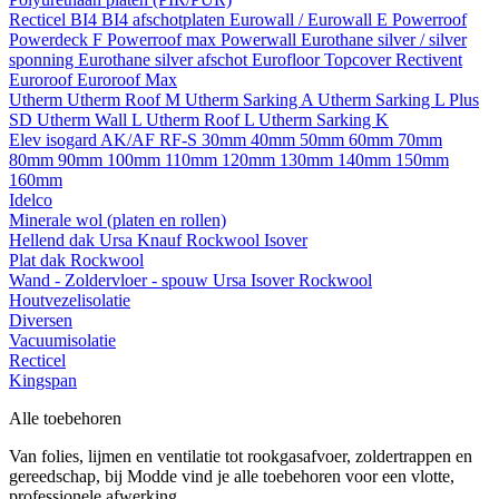
Recticel
BI4
BI4 afschotplaten
Eurowall / Eurowall E
Powerroof
Powerdeck F
Powerroof max
Powerwall
Eurothane silver / silver
sponning
Eurothane silver afschot
Eurofloor
Topcover
Rectivent
Euroroof
Euroroof Max
Utherm
Utherm Roof M
Utherm Sarking A
Utherm Sarking L Plus
SD
Utherm Wall L
Utherm Roof L
Utherm Sarking K
Elev isogard AK/AF RF-S
30mm
40mm
50mm
60mm
70mm
80mm
90mm
100mm
110mm
120mm
130mm
140mm
150mm
160mm
Idelco
Minerale wol (platen en rollen)
Hellend dak
Ursa
Knauf
Rockwool
Isover
Plat dak
Rockwool
Wand - Zoldervloer - spouw
Ursa
Isover
Rockwool
Houtvezelisolatie
Diversen
Vacuumisolatie
Recticel
Kingspan
Alle toebehoren
Van folies, lijmen en ventilatie tot rookgasafvoer, zoldertrappen en
gereedschap, bij Modde vind je alle toebehoren voor een vlotte,
professionele afwerking.