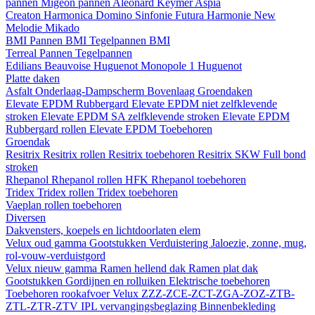
pannen
Migeon pannen
Aleonard
Keymer
Aspia
Creaton
Harmonica
Domino
Sinfonie
Futura
Harmonie New
Melodie
Mikado
BMI
Pannen BMI
Tegelpannen BMI
Terreal
Pannen
Tegelpannen
Edilians
Beauvoise Huguenot
Monopole 1 Huguenot
Platte daken
Asfalt
Onderlaag-Dampscherm
Bovenlaag
Groendaken
Elevate EPDM Rubbergard
Elevate EPDM niet zelfklevende
stroken
Elevate EPDM SA zelfklevende stroken
Elevate EPDM
Rubbergard rollen
Elevate EPDM Toebehoren
Groendak
Resitrix
Resitrix rollen
Resitrix toebehoren
Resitrix SKW Full bond
stroken
Rhepanol
Rhepanol rollen HFK
Rhepanol toebehoren
Tridex
Tridex rollen
Tridex toebehoren
Vaeplan
rollen
toebehoren
Diversen
Dakvensters, koepels en lichtdoorlaten elem
Velux oud gamma
Gootstukken
Verduistering
Jaloezie, zonne, mug,
rol-vouw-verduistgord
Velux nieuw gamma
Ramen hellend dak
Ramen plat dak
Gootstukken
Gordijnen en rolluiken
Elektrische toebehoren
Toebehoren rookafvoer
Velux ZZZ-ZCE-ZCT-ZGA-ZOZ-ZTB-
ZTL-ZTR-ZTV
IPL vervangingsbeglazing
Binnenbekleding