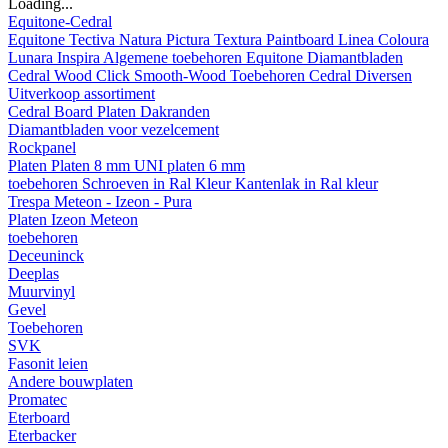
Loading...
Equitone-Cedral
Equitone
Tectiva
Natura
Pictura
Textura
Paintboard
Linea
Coloura
Lunara
Inspira
Algemene toebehoren Equitone
Diamantbladen
Cedral
Wood
Click Smooth-Wood
Toebehoren Cedral
Diversen
Uitverkoop assortiment
Cedral Board
Platen
Dakranden
Diamantbladen voor vezelcement
Rockpanel
Platen
Platen 8 mm
UNI platen 6 mm
toebehoren
Schroeven in Ral Kleur
Kantenlak in Ral kleur
Trespa Meteon - Izeon - Pura
Platen
Izeon
Meteon
toebehoren
Deceuninck
Deeplas
Muurvinyl
Gevel
Toebehoren
SVK
Fasonit leien
Andere bouwplaten
Promatec
Eterboard
Eterbacker