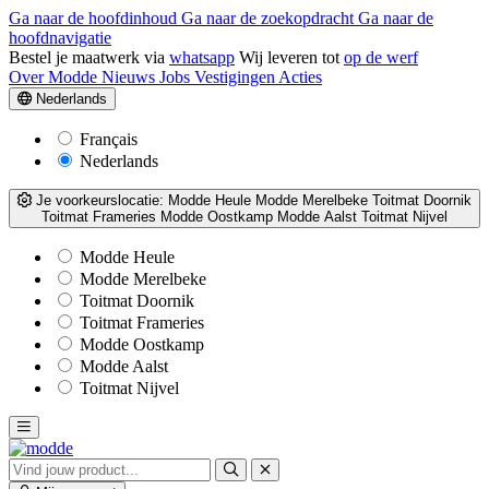
Ga naar de hoofdinhoud
Ga naar de zoekopdracht
Ga naar de
hoofdnavigatie
Bestel je maatwerk via
whatsapp
Wij leveren tot
op de werf
Over Modde
Nieuws
Jobs
Vestigingen
Acties
Nederlands
Français
Nederlands
Je voorkeurslocatie:
Modde Heule
Modde Merelbeke
Toitmat Doornik
Toitmat Frameries
Modde Oostkamp
Modde Aalst
Toitmat Nijvel
Modde Heule
Modde Merelbeke
Toitmat Doornik
Toitmat Frameries
Modde Oostkamp
Modde Aalst
Toitmat Nijvel