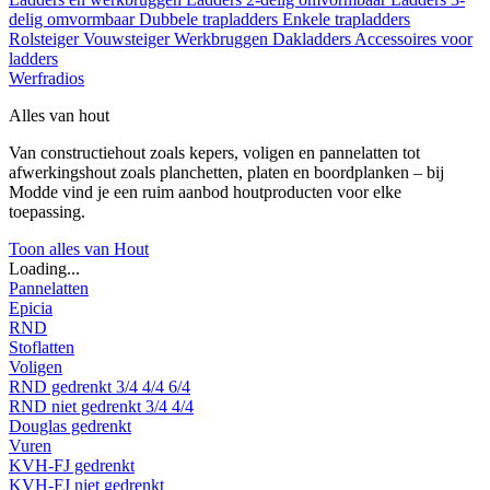
delig omvormbaar
Dubbele trapladders
Enkele trapladders
Rolsteiger
Vouwsteiger
Werkbruggen
Dakladders
Accessoires voor
ladders
Werfradios
Alles van hout
Van constructiehout zoals kepers, voligen en pannelatten tot
afwerkingshout zoals planchetten, platen en boordplanken – bij
Modde vind je een ruim aanbod houtproducten voor elke
toepassing.
Toon alles van Hout
Loading...
Pannelatten
Epicia
RND
Stoflatten
Voligen
RND gedrenkt
3/4
4/4
6/4
RND niet gedrenkt
3/4
4/4
Douglas gedrenkt
Vuren
KVH-FJ gedrenkt
KVH-FJ niet gedrenkt