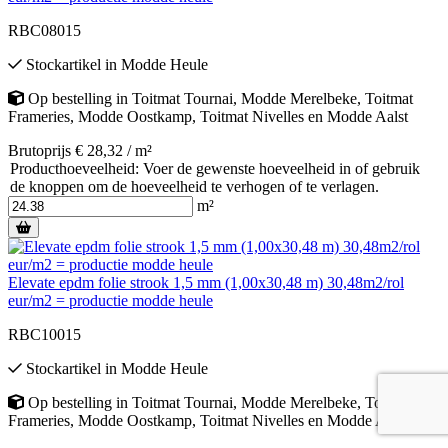
RBC08015
Stockartikel
in
Modde Heule
Op bestelling
in
Toitmat Tournai
,
Modde Merelbeke
,
Toitmat
Frameries
,
Modde Oostkamp
,
Toitmat Nivelles
en
Modde Aalst
Brutoprijs € 28,32 / m²
Producthoeveelheid: Voer de gewenste hoeveelheid in of gebruik
de knoppen om de hoeveelheid te verhogen of te verlagen.
m²
Elevate epdm folie strook 1,5 mm (1,00x30,48 m) 30,48m2/rol
eur/m2 = productie modde heule
RBC10015
Stockartikel
in
Modde Heule
Op bestelling
in
Toitmat Tournai
,
Modde Merelbeke
,
Toitmat
Frameries
,
Modde Oostkamp
,
Toitmat Nivelles
en
Modde Aalst