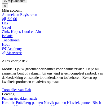
Mijn account
Mijn account
Aanmelden
Registreren
€ 0,00
Dak
Gevel
Zink, Koper, Lood en Alu
Isolatie
Toebehoren
Hout
Academy
Maatwerk
Alles voor je dak
Modde is jouw groothandelspartner voor dakmaterialen. Of je nu
aannemer bent of vakman, bij ons vind je een compleet aanbod: van
dakbedekking en isolatie tot onderdak en toebehoren. Reken op
kwaliteitsproducten en advies op maat.
Toon alles van Dak
Loading...
Pannen gebakken aarde
Koramic
Pottelberg pannen
Narvik pannen
Klassiek pannen
Bisch