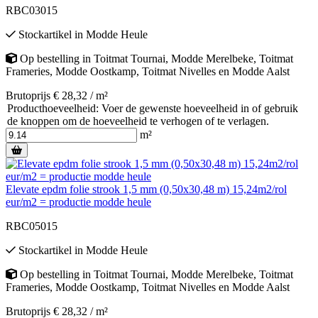
RBC03015
Stockartikel
in
Modde Heule
Op bestelling
in
Toitmat Tournai
,
Modde Merelbeke
,
Toitmat
Frameries
,
Modde Oostkamp
,
Toitmat Nivelles
en
Modde Aalst
Brutoprijs € 28,32 / m²
Producthoeveelheid: Voer de gewenste hoeveelheid in of gebruik
de knoppen om de hoeveelheid te verhogen of te verlagen.
m²
Elevate epdm folie strook 1,5 mm (0,50x30,48 m) 15,24m2/rol
eur/m2 = productie modde heule
RBC05015
Stockartikel
in
Modde Heule
Op bestelling
in
Toitmat Tournai
,
Modde Merelbeke
,
Toitmat
Frameries
,
Modde Oostkamp
,
Toitmat Nivelles
en
Modde Aalst
Brutoprijs € 28,32 / m²