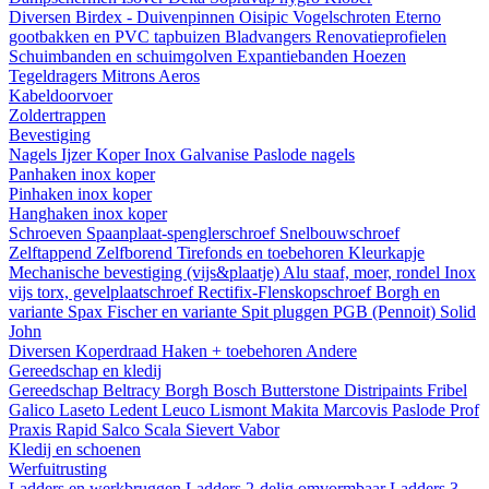
Diversen
Birdex - Duivenpinnen Oisipic
Vogelschroten
Eterno
gootbakken en PVC tapbuizen
Bladvangers
Renovatieprofielen
Schuimbanden en schuimgolven
Expantiebanden
Hoezen
Tegeldragers
Mitrons
Aeros
Kabeldoorvoer
Zoldertrappen
Bevestiging
Nagels
Ijzer
Koper
Inox
Galvanise
Paslode nagels
Panhaken
inox
koper
Pinhaken
inox
koper
Hanghaken
inox
koper
Schroeven
Spaanplaat-spenglerschroef
Snelbouwschroef
Zelftappend
Zelfborend
Tirefonds en toebehoren
Kleurkapje
Mechanische bevestiging (vijs&plaatje)
Alu staaf, moer, rondel
Inox
vijs torx, gevelplaatschroef
Rectifix-Flenskopschroef
Borgh en
variante
Spax
Fischer en variante
Spit pluggen
PGB (Pennoit)
Solid
John
Diversen
Koperdraad
Haken + toebehoren
Andere
Gereedschap en kledij
Gereedschap
Beltracy
Borgh
Bosch
Butterstone
Distripaints
Fribel
Galico
Laseto
Ledent
Leuco
Lismont
Makita
Marcovis
Paslode
Prof
Praxis
Rapid
Salco
Scala
Sievert
Vabor
Kledij en schoenen
Werfuitrusting
Ladders en werkbruggen
Ladders 2-delig omvormbaar
Ladders 3-