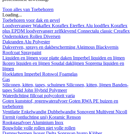
Toon alles van Toebehoren
Loading...
Toebehoren voor dak en gevel
Loodvervanger
Wakaflex
Koraflex
Eterflex
Alu loodflex
Koraflex
plus
EPDM loodvervanger zelfklevend
Connectalu classic
Creaflex
Ondernokken
Rollen
Diversen
Dakranden
Alu
Polyester
Dakverven, sprays en dakbescherming
Algimous
Blackvernis
Roofcoat
Spraypaint
Liquiden en lijmen voor platte daken
Imperbel liquiden en lijmen
Ikopro liquiden en lijmen
Soudal daklijmen
Soprema liquiden en
lijmen
Hoeklatten
Imperbel
Rotswol
Foamglas
Gas
Siliconen, kitten, tapes, schuimen
Siliconen, kitten, lijmen
Banden-
tapes
Solid John Hybrid Polymeer
Waterdichting
fillcoat
polycolorit
varia
Goten kunststof, regenwaterafvoer
Goten
RWA
PE buizen en
toebehoren
Ventilatie
Enkelwandig
Dubbelwandig
Sonovent
Multivent
Nicoll
Eternit (ontluchting uni)
Koramic
Renson
Rookgasafvoer
Aluminium
Inox
Bouwfolie
volle rollen
niet volle rollen
Dampschermen
Isover
Delta
Sopravap hygro
Klöber