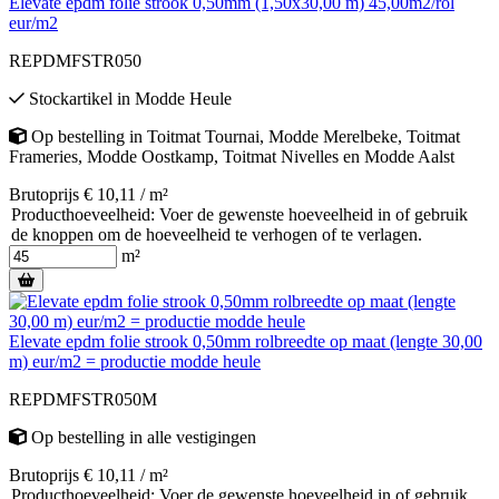
Elevate epdm folie strook 0,50mm (1,50x30,00 m) 45,00m2/rol
eur/m2
REPDMFSTR050
Stockartikel
in
Modde Heule
Op bestelling
in
Toitmat Tournai
,
Modde Merelbeke
,
Toitmat
Frameries
,
Modde Oostkamp
,
Toitmat Nivelles
en
Modde Aalst
Brutoprijs € 10,11 / m²
Producthoeveelheid: Voer de gewenste hoeveelheid in of gebruik
de knoppen om de hoeveelheid te verhogen of te verlagen.
m²
Elevate epdm folie strook 0,50mm rolbreedte op maat (lengte 30,00
m) eur/m2 = productie modde heule
REPDMFSTR050M
Op bestelling
in alle vestigingen
Brutoprijs € 10,11 / m²
Producthoeveelheid: Voer de gewenste hoeveelheid in of gebruik