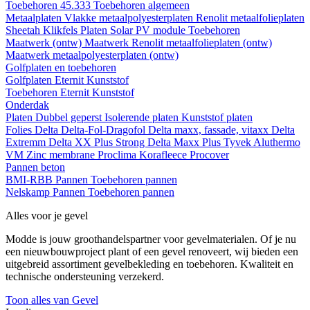
Toebehoren 45.333
Toebehoren algemeen
Metaalplaten
Vlakke metaalpolyesterplaten
Renolit metaalfolieplaten
Sheetah Klikfels
Platen
Solar PV module
Toebehoren
Maatwerk (ontw)
Maatwerk Renolit metaalfolieplaten (ontw)
Maatwerk metaalpolyesterplaten (ontw)
Golfplaten en toebehoren
Golfplaten
Eternit
Kunststof
Toebehoren
Eternit
Kunststof
Onderdak
Platen
Dubbel geperst
Isolerende platen
Kunststof platen
Folies
Delta
Delta-Fol-Dragofol
Delta maxx, fassade, vitaxx
Delta
Extremm
Delta XX Plus Strong
Delta Maxx Plus
Tyvek
Aluthermo
VM Zinc membrane
Proclima
Korafleece
Procover
Pannen beton
BMI-RBB
Pannen
Toebehoren pannen
Nelskamp
Pannen
Toebehoren pannen
Alles voor je gevel
Modde is jouw groothandelspartner voor gevelmaterialen. Of je nu
een nieuwbouwproject plant of een gevel renoveert, wij bieden een
uitgebreid assortiment gevelbekleding en toebehoren. Kwaliteit en
technische ondersteuning verzekerd.
Toon alles van Gevel