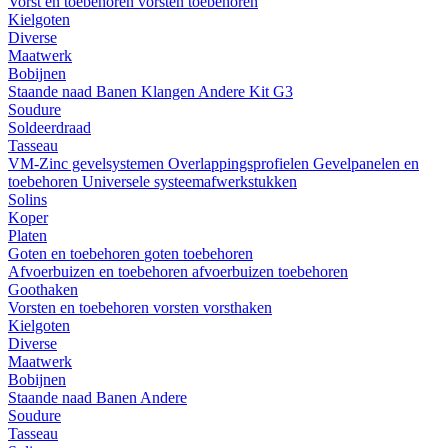
Vorst en toebehoren
vorsten
toebehoren
Kielgoten
Diverse
Maatwerk
Bobijnen
Staande naad
Banen
Klangen
Andere
Kit G3
Soudure
Soldeerdraad
Tasseau
VM-Zinc gevelsystemen
Overlappingsprofielen
Gevelpanelen en
toebehoren
Universele systeemafwerkstukken
Solins
Koper
Platen
Goten en toebehoren
goten
toebehoren
Afvoerbuizen en toebehoren
afvoerbuizen
toebehoren
Goothaken
Vorsten en toebehoren
vorsten
vorsthaken
Kielgoten
Diverse
Maatwerk
Bobijnen
Staande naad
Banen
Andere
Soudure
Tasseau