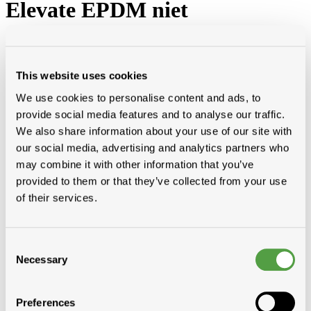
Elevate EPDM niet
zelfklevende stroken
Categorieën
This website uses cookies
Pannen gebakken aarde
Platte daken
We use cookies to personalise content and ads, to
Asfalt
provide social media features and to analyse our traffic.
Elevate EPDM Rubbergard
We also share information about your use of our site with
Elevate EPDM niet zelfklevende stroken
niet zelfklevende stroken
our social media, advertising and analytics partners who
niet zelfklevende stroken op maat
may combine it with other information that you’ve
Elevate EPDM SA zelfklevende stroken
provided to them or that they’ve collected from your use
Elevate EPDM Rubbergard rollen
Elevate EPDM Toebehoren
of their services.
Groendak
Resitrix
Rhepanol
Tridex
Consent
Vaeplan
Necessary
Selection
Diversen
Dakvensters, koepels en lichtdoorlaten elem
Vezelcement leien en toebehoren
Preferences
Natuurleien