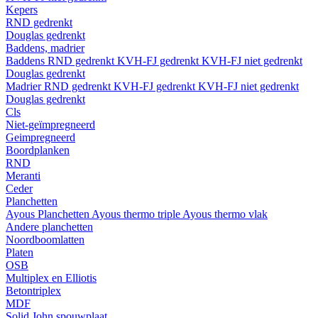
Kepers
RND gedrenkt
Douglas gedrenkt
Baddens, madrier
Baddens
RND gedrenkt
KVH-FJ gedrenkt
KVH-FJ niet gedrenkt
Douglas gedrenkt
Madrier
RND gedrenkt
KVH-FJ gedrenkt
KVH-FJ niet gedrenkt
Douglas gedrenkt
Cls
Niet-geïmpregneerd
Geimpregneerd
Boordplanken
RND
Meranti
Ceder
Planchetten
Ayous Planchetten
Ayous thermo triple
Ayous thermo vlak
Andere planchetten
Noordboomlatten
Platen
OSB
Multiplex en Elliotis
Betontriplex
MDF
Solid John spouwplaat