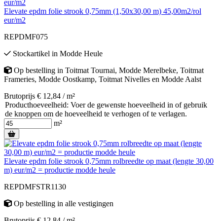
Elevate epdm folie strook 0,75mm (1,50x30,00 m) 45,00m2/rol
eur/m2
REPDMF075
Stockartikel
in
Modde Heule
Op bestelling
in
Toitmat Tournai
,
Modde Merelbeke
,
Toitmat
Frameries
,
Modde Oostkamp
,
Toitmat Nivelles
en
Modde Aalst
Brutoprijs € 12,84 / m²
Producthoeveelheid: Voer de gewenste hoeveelheid in of gebruik
de knoppen om de hoeveelheid te verhogen of te verlagen.
m²
Elevate epdm folie strook 0,75mm rolbreedte op maat (lengte 30,00
m) eur/m2 = productie modde heule
REPDMFSTR1130
Op bestelling
in alle vestigingen
Brutoprijs € 12,84 / m²