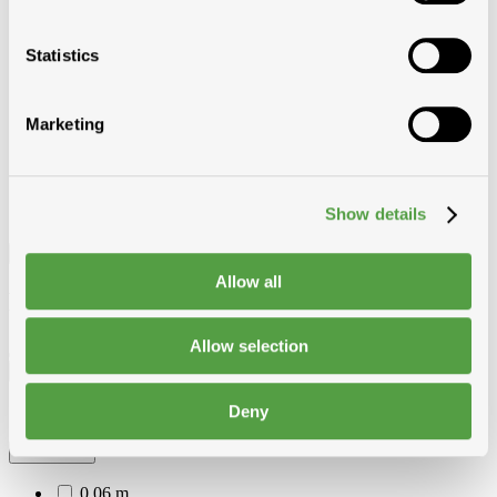
Metaalplaten
Golfplaten en toebehoren
Onderdak
Statistics
Pannen beton
Marketing
Show details
Filter
Allow all
Filter
Allow selection
Besteleenheid
Deny
m²
Breedte
0,06 m