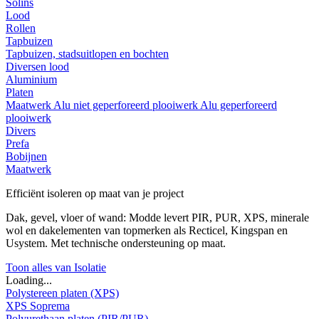
Solins
Lood
Rollen
Tapbuizen
Tapbuizen, stadsuitlopen en bochten
Diversen lood
Aluminium
Platen
Maatwerk
Alu niet geperforeerd plooiwerk
Alu geperforeerd
plooiwerk
Divers
Prefa
Bobijnen
Maatwerk
Efficiënt isoleren op maat van je project
Dak, gevel, vloer of wand: Modde levert PIR, PUR, XPS, minerale
wol en dakelementen van topmerken als Recticel, Kingspan en
Usystem. Met technische ondersteuning op maat.
Toon alles van Isolatie
Loading...
Polystereen platen (XPS)
XPS Soprema
Polyurethaan platen (PIR/PUR)