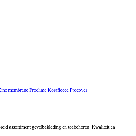
inc membrane
Proclima
Korafleece
Procover
reid assortiment gevelbekleding en toebehoren. Kwaliteit en