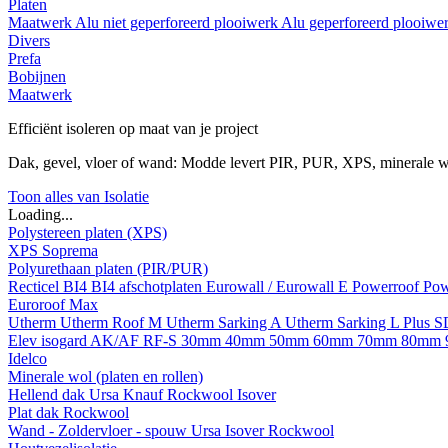
Platen
Maatwerk
Alu niet geperforeerd plooiwerk
Alu geperforeerd plooiwe
Divers
Prefa
Bobijnen
Maatwerk
Efficiënt isoleren op maat van je project
Dak, gevel, vloer of wand: Modde levert PIR, PUR, XPS, minerale w
Toon alles van Isolatie
Loading...
Polystereen platen (XPS)
XPS Soprema
Polyurethaan platen (PIR/PUR)
Recticel
BI4
BI4 afschotplaten
Eurowall / Eurowall E
Powerroof
Pow
Euroroof Max
Utherm
Utherm Roof M
Utherm Sarking A
Utherm Sarking L Plus 
Elev isogard AK/AF RF-S
30mm
40mm
50mm
60mm
70mm
80mm
Idelco
Minerale wol (platen en rollen)
Hellend dak
Ursa
Knauf
Rockwool
Isover
Plat dak
Rockwool
Wand - Zoldervloer - spouw
Ursa
Isover
Rockwool