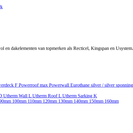
rk
ol en dakelementen van topmerken als Recticel, Kingspan en Usystem.
erdeck F
Powerroof max
Powerwall
Eurothane silver / silver sponnin
SD
Utherm Wall L
Utherm Roof L
Utherm Sarking K
90mm
100mm
110mm
120mm
130mm
140mm
150mm
160mm