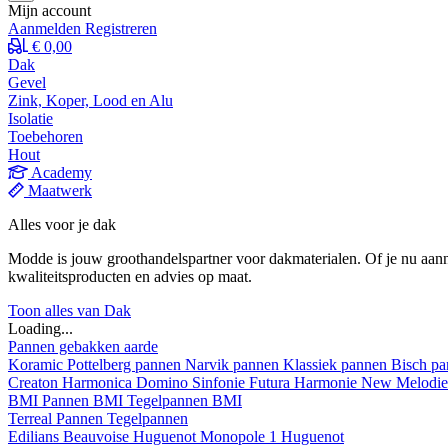
Mijn account
Aanmelden
Registreren
€ 0,00
Dak
Gevel
Zink, Koper, Lood en Alu
Isolatie
Toebehoren
Hout
Academy
Maatwerk
Alles voor je dak
Modde is jouw groothandelspartner voor dakmaterialen. Of je nu aann
kwaliteitsproducten en advies op maat.
Toon alles van Dak
Loading...
Pannen gebakken aarde
Koramic
Pottelberg pannen
Narvik pannen
Klassiek pannen
Bisch p
Creaton
Harmonica
Domino
Sinfonie
Futura
Harmonie New
Melodi
BMI
Pannen BMI
Tegelpannen BMI
Terreal
Pannen
Tegelpannen
Edilians
Beauvoise Huguenot
Monopole 1 Huguenot