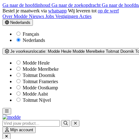
Ga naar de hoofdinhoud
Ga naar de zoekopdracht
Ga naar de hoofdn
Bestel je maatwerk via
whatsapp
Wij leveren tot
op de werf
Over Modde
Nieuws
Jobs
Vestigingen
Acties
Nederlands
Français
Nederlands
Je voorkeurslocatie:
Modde Heule
Modde Merelbeke
Toitmat Doornik
T
Modde Heule
Modde Merelbeke
Toitmat Doornik
Toitmat Frameries
Modde Oostkamp
Modde Aalst
Toitmat Nijvel
Mijn account