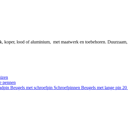
ink, koper, lood of aluminium, met maatwerk en toebehoren. Duurzaam
uizen
re pennen
aadpin
Beugels met schroefpin
Schroefpinnen
Beugels met lange pin 2