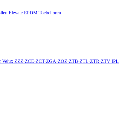
llen
Elevate EPDM Toebehoren
r
Velux ZZZ-ZCE-ZCT-ZGA-ZOZ-ZTB-ZTL-ZTR-ZTV
IPL