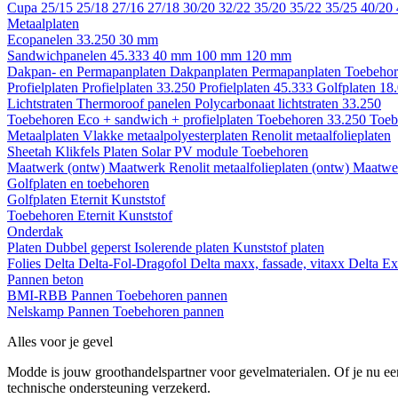
Cupa
25/15
25/18
27/16
27/18
30/20
32/22
35/20
35/22
35/25
40/20
Metaalplaten
Ecopanelen 33.250
30 mm
Sandwichpanelen 45.333
40 mm
100 mm
120 mm
Dakpan- en Permapanplaten
Dakpanplaten
Permapanplaten
Toebehor
Profielplaten
Profielplaten 33.250
Profielplaten 45.333
Golfplaten 18
Lichtstraten
Thermoroof panelen
Polycarbonaat lichtstraten 33.250
Toebehoren Eco + sandwich + profielplaten
Toebehoren 33.250
Toeb
Metaalplaten
Vlakke metaalpolyesterplaten
Renolit metaalfolieplaten
Sheetah Klikfels
Platen
Solar PV module
Toebehoren
Maatwerk (ontw)
Maatwerk Renolit metaalfolieplaten (ontw)
Maatwer
Golfplaten en toebehoren
Golfplaten
Eternit
Kunststof
Toebehoren
Eternit
Kunststof
Onderdak
Platen
Dubbel geperst
Isolerende platen
Kunststof platen
Folies
Delta
Delta-Fol-Dragofol
Delta maxx, fassade, vitaxx
Delta E
Pannen beton
BMI-RBB
Pannen
Toebehoren pannen
Nelskamp
Pannen
Toebehoren pannen
Alles voor je gevel
Modde is jouw groothandelspartner voor gevelmaterialen. Of je nu een
technische ondersteuning verzekerd.