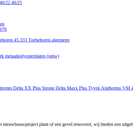
40/22
40/25
en
.076
ehoren 45.333
Toebehoren algemeen
k metaalpolyesterplaten (ontw)
xtremm
Delta XX Plus Strong
Delta Maxx Plus
Tyvek
Aluthermo
VM Z
 nieuwbouwproject plant of een gevel renoveert, wij bieden een uitgeb