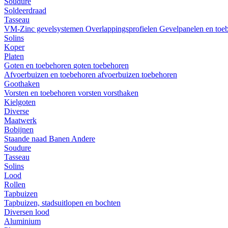
Soudure
Soldeerdraad
Tasseau
VM-Zinc gevelsystemen
Overlappingsprofielen
Gevelpanelen en toe
Solins
Koper
Platen
Goten en toebehoren
goten
toebehoren
Afvoerbuizen en toebehoren
afvoerbuizen
toebehoren
Goothaken
Vorsten en toebehoren
vorsten
vorsthaken
Kielgoten
Diverse
Maatwerk
Bobijnen
Staande naad
Banen
Andere
Soudure
Tasseau
Solins
Lood
Rollen
Tapbuizen
Tapbuizen, stadsuitlopen en bochten
Diversen lood
Aluminium