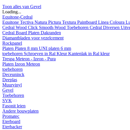
Toon alles van Gevel
Loading...
Equitone-Cedral
Equitone
Tectiva
Natura
Pictura
Textura
Paintboard
Linea
Coloura
L
Cedral
Wood
Click Smooth-Wood
Toebehoren Cedral
Diversen
Uitv
Cedral Board
Platen
Dakranden
Diamantbladen voor vezelcement
Rockpanel
Platen
Platen 8 mm
UNI platen 6 mm
toebehoren
Schroeven in Ral Kleur
Kantenlak in Ral kleur
Trespa Meteon - Izeon - Pura
Platen
Izeon
Meteon
toebehoren
Deceuninck
Deeplas
Muurvinyl
Gevel
Toebehoren
SVK
Fasonit leien
Andere bouwplaten
Promatec
Eterboard
Eterbacker