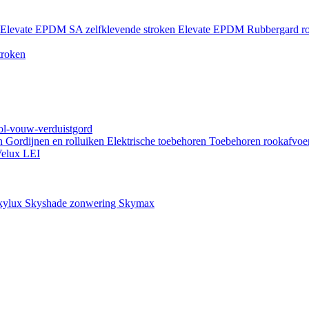
Elevate EPDM SA zelfklevende stroken
Elevate EPDM Rubbergard ro
troken
rol-vouw-verduistgord
en
Gordijnen en rolluiken
Elektrische toebehoren
Toebehoren rookafvoe
elux LEI
kylux Skyshade zonwering
Skymax