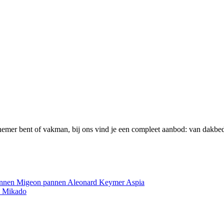
emer bent of vakman, bij ons vind je een compleet aanbod: van dakbed
annen
Migeon pannen
Aleonard
Keymer
Aspia
e
Mikado