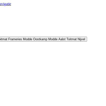
avigatie
oitmat Frameries
Modde Oostkamp
Modde Aalst
Toitmat Nijvel