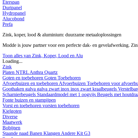
Eterspan
Duripanel
Hydropanel
Alucobond
Prefa
Zink, koper, lood & aluminium: duurzame metaaloplossingen
Modde is jouw partner voor een perfecte dak- en gevelafwerking. Z
Toon alles van Zink, Koper, Lood en Alu
Loading...
Zink
Platen
NTRL
Anthra
Quartz
Goten en toebehoren
Goten
Toebehoren
Afvoerbuizen en toebehoren
Afvoerbuizen
Toebehoren voor afvoerb
Goothaken
galva
galva zwart
inox
inox zwart
kraalbeugels
Verstelba
Scharnierbeugels
Standaardmodel met 1 oogvijs
Beugels met houtdr
Fonte buizen en stampijpen
Vorst en toebehoren
vorsten
toebehoren
Kielgoten
Diverse
Maatwerk
Bobijnen
Staande naad
Banen
Klangen
Andere
Kit G3