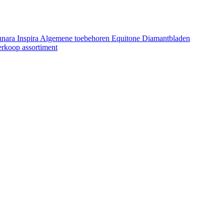
unara
Inspira
Algemene toebehoren Equitone
Diamantbladen
erkoop assortiment