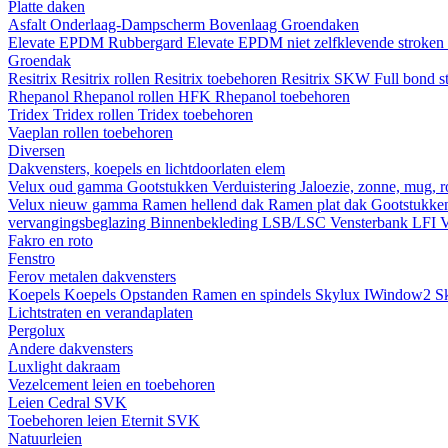
Platte daken
Asfalt
Onderlaag-Dampscherm
Bovenlaag
Groendaken
Elevate EPDM Rubbergard
Elevate EPDM niet zelfklevende stroken
Groendak
Resitrix
Resitrix rollen
Resitrix toebehoren
Resitrix SKW Full bond s
Rhepanol
Rhepanol rollen HFK
Rhepanol toebehoren
Tridex
Tridex rollen
Tridex toebehoren
Vaeplan
rollen
toebehoren
Diversen
Dakvensters, koepels en lichtdoorlaten elem
Velux oud gamma
Gootstukken
Verduistering
Jaloezie, zonne, mug, 
Velux nieuw gamma
Ramen hellend dak
Ramen plat dak
Gootstukk
vervangingsbeglazing
Binnenbekleding LSB/LSC
Vensterbank LFI
V
Fakro en roto
Fenstro
Ferov metalen dakvensters
Koepels
Koepels
Opstanden
Ramen en spindels
Skylux IWindow2
S
Lichtstraten en verandaplaten
Pergolux
Andere dakvensters
Luxlight dakraam
Vezelcement leien en toebehoren
Leien
Cedral
SVK
Toebehoren leien
Eternit
SVK
Natuurleien