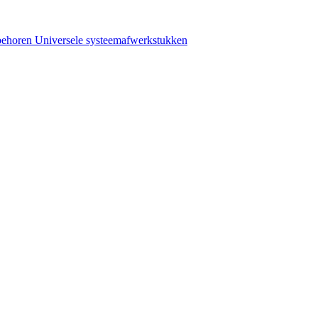
behoren
Universele systeemafwerkstukken