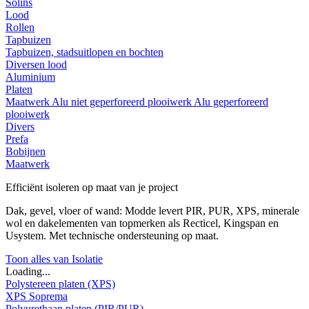
Solins
Lood
Rollen
Tapbuizen
Tapbuizen, stadsuitlopen en bochten
Diversen lood
Aluminium
Platen
Maatwerk
Alu niet geperforeerd plooiwerk
Alu geperforeerd
plooiwerk
Divers
Prefa
Bobijnen
Maatwerk
Efficiënt isoleren op maat van je project
Dak, gevel, vloer of wand: Modde levert PIR, PUR, XPS, minerale
wol en dakelementen van topmerken als Recticel, Kingspan en
Usystem. Met technische ondersteuning op maat.
Toon alles van Isolatie
Loading...
Polystereen platen (XPS)
XPS Soprema
Polyurethaan platen (PIR/PUR)