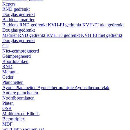
Kepers
RND gedrenkt
Douglas gedrenkt
Baddens, madrier
Baddens
RND gedrenkt
KVH-FJ gedrenkt
KVH-FJ niet gedrenkt
Douglas gedrenkt
Madrier
RND gedrenkt
KVH-FJ gedrenkt
KVH-FJ niet gedrenkt
Douglas gedrenkt
Cls
Niet-geïmpregneerd
Geimpregneerd
Boordplanken
RND
Meranti
Ceder
Planchetten
Ayous Planchetten
Ayous thermo triple
Ayous thermo vlak
Andere planchetten
Noordboomlatten
Platen
OSB
Multiplex en Elliotis
Betontriplex
MDF
Solid John spouwplaat