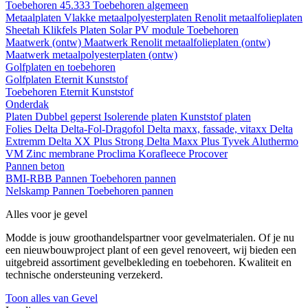
Toebehoren 45.333
Toebehoren algemeen
Metaalplaten
Vlakke metaalpolyesterplaten
Renolit metaalfolieplaten
Sheetah Klikfels
Platen
Solar PV module
Toebehoren
Maatwerk (ontw)
Maatwerk Renolit metaalfolieplaten (ontw)
Maatwerk metaalpolyesterplaten (ontw)
Golfplaten en toebehoren
Golfplaten
Eternit
Kunststof
Toebehoren
Eternit
Kunststof
Onderdak
Platen
Dubbel geperst
Isolerende platen
Kunststof platen
Folies
Delta
Delta-Fol-Dragofol
Delta maxx, fassade, vitaxx
Delta
Extremm
Delta XX Plus Strong
Delta Maxx Plus
Tyvek
Aluthermo
VM Zinc membrane
Proclima
Korafleece
Procover
Pannen beton
BMI-RBB
Pannen
Toebehoren pannen
Nelskamp
Pannen
Toebehoren pannen
Alles voor je gevel
Modde is jouw groothandelspartner voor gevelmaterialen. Of je nu
een nieuwbouwproject plant of een gevel renoveert, wij bieden een
uitgebreid assortiment gevelbekleding en toebehoren. Kwaliteit en
technische ondersteuning verzekerd.
Toon alles van Gevel