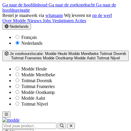
Ga naar de hoofdinhoud
Ga naar de zoekopdracht
Ga naar de
hoofdnavigatie
Bestel je maatwerk via
whatsapp
Wij leveren tot
op de werf
Over Modde
Nieuws
Jobs
Vestigingen
Acties
Nederlands
Français
Nederlands
Je voorkeurslocatie:
Modde Heule
Modde Merelbeke
Toitmat Doornik
Toitmat Frameries
Modde Oostkamp
Modde Aalst
Toitmat Nijvel
Modde Heule
Modde Merelbeke
Toitmat Doornik
Toitmat Frameries
Modde Oostkamp
Modde Aalst
Toitmat Nijvel