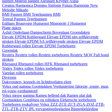
pannen
Migeon pannen
Aleonard
Keymer
Aspia
Creaton
Harmonica
Domino
Sinfonie
Futura
Harmonie New
Melodie
Mikado
BMI
Pannen BMI
Tegelpannen BMI
Terreal
Pannen
Tegelpannen
Edilians
Beauvoise Huguenot
Monopole 1 Huguenot
Platte daken
Asfalt
Onderlaag-Dampscherm
Bovenlaag
Groendaken
Elevate EPDM Rubbergard
Elevate EPDM niet zelfklevende
stroken
Elevate EPDM SA zelfklevende stroken
Elevate EPDM
Rubbergard rollen
Elevate EPDM Toebehoren
Groendak
Resitrix
Resitrix rollen
Resitrix toebehoren
Resitrix SKW Full bond
stroken
Rhepanol
Rhepanol rollen HFK
Rhepanol toebehoren
Tridex
Tridex rollen
Tridex toebehoren
Vaeplan
rollen
toebehoren
Diversen
Dakvensters, koepels en lichtdoorlaten elem
Velux oud gamma
Gootstukken
Verduistering
Jaloezie, zonne, mug,
rol-vouw-verduistgord
Velux nieuw gamma
Ramen hellend dak
Ramen plat dak
Gootstukken
Gordijnen en rolluiken
Elektrische toebehoren
Toebehoren rookafvoer
Velux ZZZ-ZCE-ZCT-ZGA-ZOZ-ZTB-
ZTL-ZTR-ZTV
IPL vervangingsbeglazing
Binnenbekleding