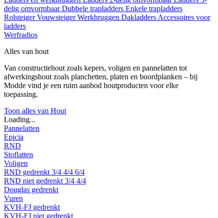
delig omvormbaar
Dubbele trapladders
Enkele trapladders
Rolsteiger
Vouwsteiger
Werkbruggen
Dakladders
Accessoires voor
ladders
Werfradios
Alles van hout
Van constructiehout zoals kepers, voligen en pannelatten tot
afwerkingshout zoals planchetten, platen en boordplanken – bij
Modde vind je een ruim aanbod houtproducten voor elke
toepassing.
Toon alles van Hout
Loading...
Pannelatten
Epicia
RND
Stoflatten
Voligen
RND gedrenkt
3/4
4/4
6/4
RND niet gedrenkt
3/4
4/4
Douglas gedrenkt
Vuren
KVH-FJ gedrenkt
KVH-FJ niet gedrenkt