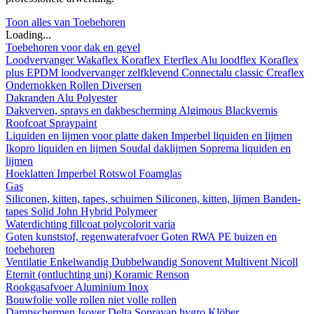
Toon alles van Toebehoren
Loading...
Toebehoren voor dak en gevel
Loodvervanger
Wakaflex
Koraflex
Eterflex
Alu loodflex
Koraflex
plus
EPDM loodvervanger zelfklevend
Connectalu classic
Creaflex
Ondernokken
Rollen
Diversen
Dakranden
Alu
Polyester
Dakverven, sprays en dakbescherming
Algimous
Blackvernis
Roofcoat
Spraypaint
Liquiden en lijmen voor platte daken
Imperbel liquiden en lijmen
Ikopro liquiden en lijmen
Soudal daklijmen
Soprema liquiden en
lijmen
Hoeklatten
Imperbel
Rotswol
Foamglas
Gas
Siliconen, kitten, tapes, schuimen
Siliconen, kitten, lijmen
Banden-
tapes
Solid John Hybrid Polymeer
Waterdichting
fillcoat
polycolorit
varia
Goten kunststof, regenwaterafvoer
Goten
RWA
PE buizen en
toebehoren
Ventilatie
Enkelwandig
Dubbelwandig
Sonovent
Multivent
Nicoll
Eternit (ontluchting uni)
Koramic
Renson
Rookgasafvoer
Aluminium
Inox
Bouwfolie
volle rollen
niet volle rollen
Dampschermen
Isover
Delta
Sopravap hygro
Klöber