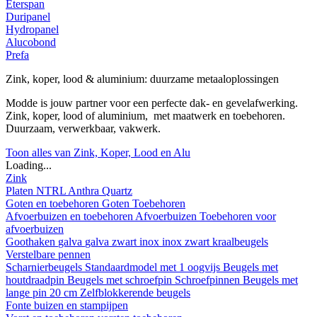
Eterspan
Duripanel
Hydropanel
Alucobond
Prefa
Zink, koper, lood & aluminium: duurzame metaaloplossingen
Modde is jouw partner voor een perfecte dak- en gevelafwerking.
Zink, koper, lood of aluminium, met maatwerk en toebehoren.
Duurzaam, verwerkbaar, vakwerk.
Toon alles van Zink, Koper, Lood en Alu
Loading...
Zink
Platen
NTRL
Anthra
Quartz
Goten en toebehoren
Goten
Toebehoren
Afvoerbuizen en toebehoren
Afvoerbuizen
Toebehoren voor
afvoerbuizen
Goothaken
galva
galva zwart
inox
inox zwart
kraalbeugels
Verstelbare pennen
Scharnierbeugels
Standaardmodel met 1 oogvijs
Beugels met
houtdraadpin
Beugels met schroefpin
Schroefpinnen
Beugels met
lange pin 20 cm
Zelfblokkerende beugels
Fonte buizen en stampijpen