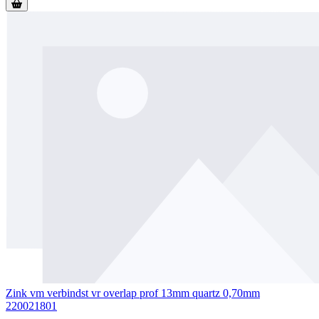
Zink vm verbindst vr overlap prof 13mm quartz 0,70mm
220021801