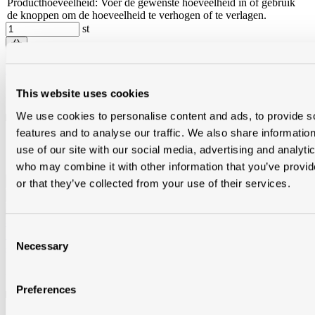
Producthoeveelheid: Voer de gewenste hoeveelheid in of gebruik
de knoppen om de hoeveelheid te verhogen of te verlagen.
st
Zink vm f2 quartz afwerkprofiel 3m/st 220020617
This website uses cookies
ZVMF2APQ
We use cookies to personalise content and ads, to provide s
Op bestelling
in alle vestigingen
features and to analyse our traffic. We also share informatio
Brutoprijs € 80,73 / st
use of our site with our social media, advertising and analyti
Producthoeveelheid: Voer de gewenste hoeveelheid in of gebruik
who may combine it with other information that you’ve provi
de knoppen om de hoeveelheid te verhogen of te verlagen.
st
or that they’ve collected from your use of their services.
Consent
Zink vm f2xxl anthra afwerkprofiel xxl 3m/st voor diepte 40mm-
Necessary
80mm 220022515
Selection
ZVMF2APAXXL
Preferences
Op bestelling
in alle vestigingen