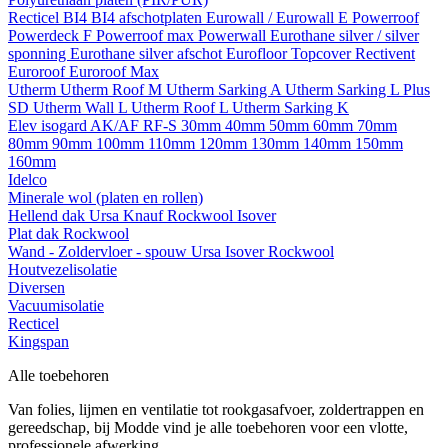
Recticel
BI4
BI4 afschotplaten
Eurowall / Eurowall E
Powerroof
Powerdeck F
Powerroof max
Powerwall
Eurothane silver / silver
sponning
Eurothane silver afschot
Eurofloor
Topcover
Rectivent
Euroroof
Euroroof Max
Utherm
Utherm Roof M
Utherm Sarking A
Utherm Sarking L Plus
SD
Utherm Wall L
Utherm Roof L
Utherm Sarking K
Elev isogard AK/AF RF-S
30mm
40mm
50mm
60mm
70mm
80mm
90mm
100mm
110mm
120mm
130mm
140mm
150mm
160mm
Idelco
Minerale wol (platen en rollen)
Hellend dak
Ursa
Knauf
Rockwool
Isover
Plat dak
Rockwool
Wand - Zoldervloer - spouw
Ursa
Isover
Rockwool
Houtvezelisolatie
Diversen
Vacuumisolatie
Recticel
Kingspan
Alle toebehoren
Van folies, lijmen en ventilatie tot rookgasafvoer, zoldertrappen en
gereedschap, bij Modde vind je alle toebehoren voor een vlotte,
professionele afwerking.