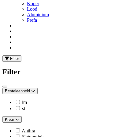
Koper
Lood
Aluminium
Prefa
Filter
Filter
Besteleenheid
lm
st
Kleur
Anthra
Natuurzink