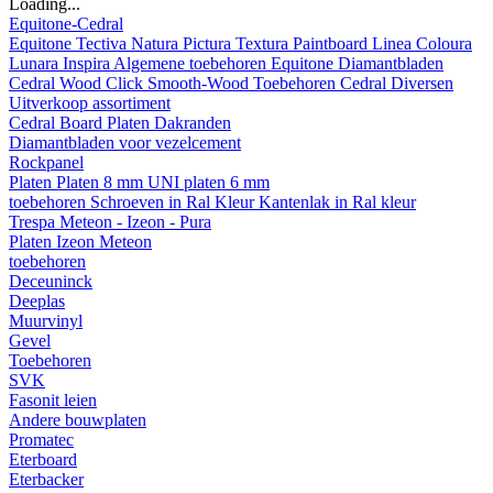
Loading...
Equitone-Cedral
Equitone
Tectiva
Natura
Pictura
Textura
Paintboard
Linea
Coloura
Lunara
Inspira
Algemene toebehoren Equitone
Diamantbladen
Cedral
Wood
Click Smooth-Wood
Toebehoren Cedral
Diversen
Uitverkoop assortiment
Cedral Board
Platen
Dakranden
Diamantbladen voor vezelcement
Rockpanel
Platen
Platen 8 mm
UNI platen 6 mm
toebehoren
Schroeven in Ral Kleur
Kantenlak in Ral kleur
Trespa Meteon - Izeon - Pura
Platen
Izeon
Meteon
toebehoren
Deceuninck
Deeplas
Muurvinyl
Gevel
Toebehoren
SVK
Fasonit leien
Andere bouwplaten
Promatec
Eterboard
Eterbacker