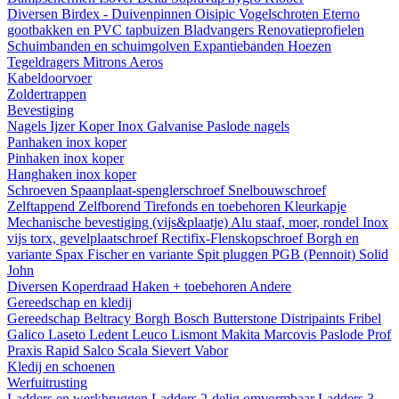
Diversen
Birdex - Duivenpinnen Oisipic
Vogelschroten
Eterno
gootbakken en PVC tapbuizen
Bladvangers
Renovatieprofielen
Schuimbanden en schuimgolven
Expantiebanden
Hoezen
Tegeldragers
Mitrons
Aeros
Kabeldoorvoer
Zoldertrappen
Bevestiging
Nagels
Ijzer
Koper
Inox
Galvanise
Paslode nagels
Panhaken
inox
koper
Pinhaken
inox
koper
Hanghaken
inox
koper
Schroeven
Spaanplaat-spenglerschroef
Snelbouwschroef
Zelftappend
Zelfborend
Tirefonds en toebehoren
Kleurkapje
Mechanische bevestiging (vijs&plaatje)
Alu staaf, moer, rondel
Inox
vijs torx, gevelplaatschroef
Rectifix-Flenskopschroef
Borgh en
variante
Spax
Fischer en variante
Spit pluggen
PGB (Pennoit)
Solid
John
Diversen
Koperdraad
Haken + toebehoren
Andere
Gereedschap en kledij
Gereedschap
Beltracy
Borgh
Bosch
Butterstone
Distripaints
Fribel
Galico
Laseto
Ledent
Leuco
Lismont
Makita
Marcovis
Paslode
Prof
Praxis
Rapid
Salco
Scala
Sievert
Vabor
Kledij en schoenen
Werfuitrusting
Ladders en werkbruggen
Ladders 2-delig omvormbaar
Ladders 3-