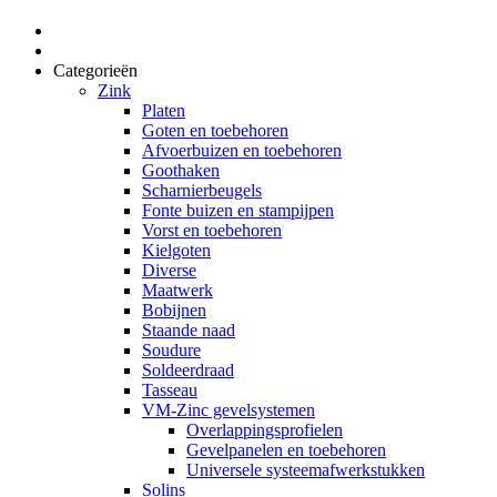
Categorieën
Zink
Platen
Goten en toebehoren
Afvoerbuizen en toebehoren
Goothaken
Scharnierbeugels
Fonte buizen en stampijpen
Vorst en toebehoren
Kielgoten
Diverse
Maatwerk
Bobijnen
Staande naad
Soudure
Soldeerdraad
Tasseau
VM-Zinc gevelsystemen
Overlappingsprofielen
Gevelpanelen en toebehoren
Universele systeemafwerkstukken
Solins