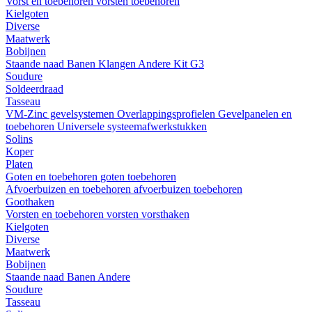
Vorst en toebehoren
vorsten
toebehoren
Kielgoten
Diverse
Maatwerk
Bobijnen
Staande naad
Banen
Klangen
Andere
Kit G3
Soudure
Soldeerdraad
Tasseau
VM-Zinc gevelsystemen
Overlappingsprofielen
Gevelpanelen en
toebehoren
Universele systeemafwerkstukken
Solins
Koper
Platen
Goten en toebehoren
goten
toebehoren
Afvoerbuizen en toebehoren
afvoerbuizen
toebehoren
Goothaken
Vorsten en toebehoren
vorsten
vorsthaken
Kielgoten
Diverse
Maatwerk
Bobijnen
Staande naad
Banen
Andere
Soudure
Tasseau