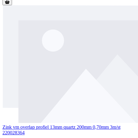
Zink vm overlap profiel 13mm quartz 200mm 0,70mm 3m/st
220028364