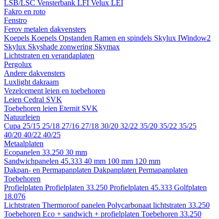
LSB/LSC
Vensterbank LFI
Velux LEI
Fakro en roto
Fenstro
Ferov metalen dakvensters
Koepels
Koepels
Opstanden
Ramen en spindels
Skylux IWindow2
Skylux Skyshade zonwering
Skymax
Lichtstraten en verandaplaten
Pergolux
Andere dakvensters
Luxlight dakraam
Vezelcement leien en toebehoren
Leien
Cedral
SVK
Toebehoren leien
Eternit
SVK
Natuurleien
Cupa
25/15
25/18
27/16
27/18
30/20
32/22
35/20
35/22
35/25
40/20
40/22
40/25
Metaalplaten
Ecopanelen 33.250
30 mm
Sandwichpanelen 45.333
40 mm
100 mm
120 mm
Dakpan- en Permapanplaten
Dakpanplaten
Permapanplaten
Toebehoren
Profielplaten
Profielplaten 33.250
Profielplaten 45.333
Golfplaten
18.076
Lichtstraten
Thermoroof panelen
Polycarbonaat lichtstraten 33.250
Toebehoren Eco + sandwich + profielplaten
Toebehoren 33.250