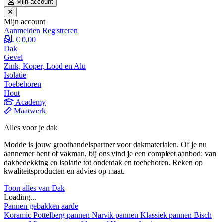
Mijn account
Mijn account
Aanmelden
Registreren
€ 0,00
Dak
Gevel
Zink, Koper, Lood en Alu
Isolatie
Toebehoren
Hout
Academy
Maatwerk
Alles voor je dak
Modde is jouw groothandelspartner voor dakmaterialen. Of je nu
aannemer bent of vakman, bij ons vind je een compleet aanbod: van
dakbedekking en isolatie tot onderdak en toebehoren. Reken op
kwaliteitsproducten en advies op maat.
Toon alles van Dak
Loading...
Pannen gebakken aarde
Koramic
Pottelberg pannen
Narvik pannen
Klassiek pannen
Bisch