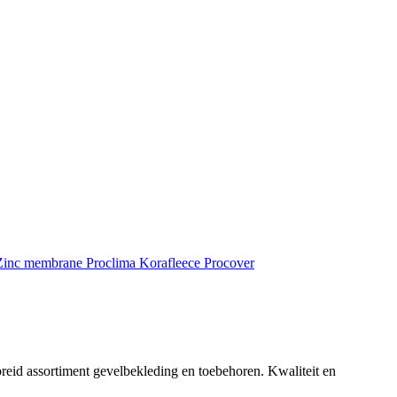
inc membrane
Proclima
Korafleece
Procover
reid assortiment gevelbekleding en toebehoren. Kwaliteit en