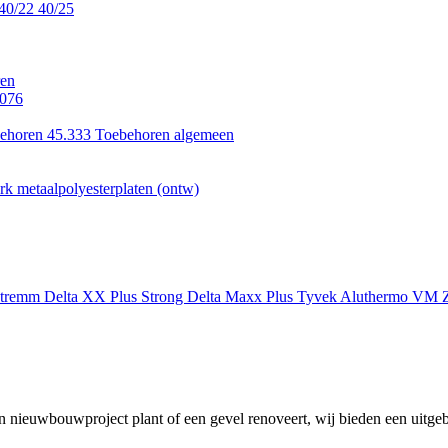
40/22
40/25
en
.076
ehoren 45.333
Toebehoren algemeen
k metaalpolyesterplaten (ontw)
xtremm
Delta XX Plus Strong
Delta Maxx Plus
Tyvek
Aluthermo
VM Z
 nieuwbouwproject plant of een gevel renoveert, wij bieden een uitgeb