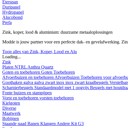
Eterspan
Duripanel
Hydropanel
Alucobond
Prefa
Zink, koper, lood & aluminium: duurzame metaaloplossingen
Modde is jouw partner voor een perfecte dak- en gevelafwerking. Z
Toon alles van Zink, Koper, Lood en Alu
Loading...
Zink
Platen
NTRL
Anthra
Quartz
Goten en toebehoren
Goten
Toebehoren
Afvoerbuizen en toebehoren
Afvoerbuizen
Toebehoren voor afvoerb
Goothaken
galva
galva zwart
inox
inox zwart
kraalbeugels
Verstelba
Scharnierbeugels
Standaardmodel met 1 oogvijs
Beugels met houtdr
Fonte buizen en stampijpen
Vorst en toebehoren
vorsten
toebehoren
Kielgoten
Diverse
Maatwerk
Bobijnen
Staande naad
Banen
Klangen
Andere
Kit G3