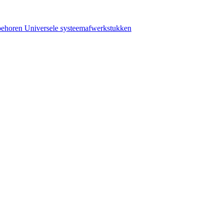
behoren
Universele systeemafwerkstukken