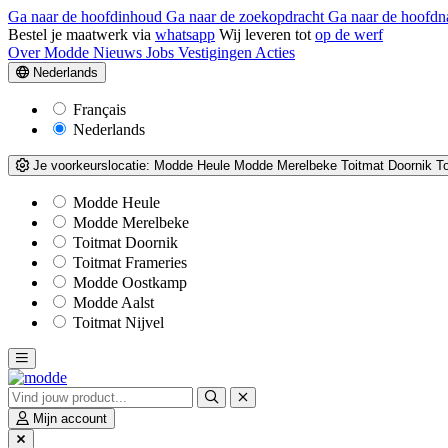
Ga naar de hoofdinhoud
Ga naar de zoekopdracht
Ga naar de hoofdn
Bestel je maatwerk via
whatsapp
Wij leveren tot
op de werf
Over Modde
Nieuws
Jobs
Vestigingen
Acties
Nederlands
Français
Nederlands
Je voorkeurslocatie:
Modde Heule
Modde Merelbeke
Toitmat Doornik
T
Modde Heule
Modde Merelbeke
Toitmat Doornik
Toitmat Frameries
Modde Oostkamp
Modde Aalst
Toitmat Nijvel
Mijn account