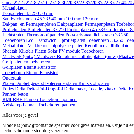
Cupa
25/15
25/18
27/16
27/18
30/20
32/22
35/20
35/22
35/25
40/20
Metaalplaten
Ecopanelen 33.250
30 mm
Sandwichpanelen 45.333
40 mm
100 mm
120 mm
Dakpan- en Permapanplaten
Dakpanplaten
Permapanplaten
Toebehor
Profielplaten
Profielplaten 33.250
Profielplaten 45.333
Golfplaten 18
Lichtstraten
Thermoroof panelen
Polycarbonaat lichtstraten 33.250
Toebehoren Eco + sandwich + profielplaten
Toebehoren 33.250
Toeb
Metaalplaten
Vlakke metaalpolyesterplaten
Renolit metaalfolieplaten
Sheetah Klikfels
Platen
Solar PV module
Toebehoren
Maatwerk (ontw)
Maatwerk Renolit metaalfolieplaten (ontw)
Maatwer
Golfplaten en toebehoren
Golfplaten
Eternit
Kunststof
Toebehoren
Eternit
Kunststof
Onderdak
Platen
Dubbel geperst
Isolerende platen
Kunststof platen
Folies
Delta
Delta-Fol-Dragofol
Delta maxx, fassade, vitaxx
Delta E
Pannen beton
BMI-RBB
Pannen
Toebehoren pannen
Nelskamp
Pannen
Toebehoren pannen
Alles voor je gevel
Modde is jouw groothandelspartner voor gevelmaterialen. Of je nu een
technische ondersteuning verzekerd.