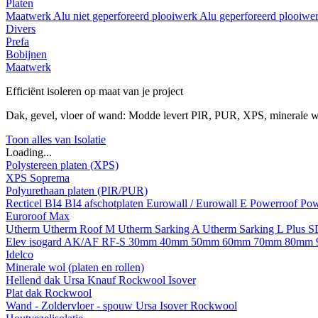
Platen
Maatwerk
Alu niet geperforeerd plooiwerk
Alu geperforeerd plooiwe
Divers
Prefa
Bobijnen
Maatwerk
Efficiënt isoleren op maat van je project
Dak, gevel, vloer of wand: Modde levert PIR, PUR, XPS, minerale w
Toon alles van Isolatie
Loading...
Polystereen platen (XPS)
XPS Soprema
Polyurethaan platen (PIR/PUR)
Recticel
BI4
BI4 afschotplaten
Eurowall / Eurowall E
Powerroof
Pow
Euroroof Max
Utherm
Utherm Roof M
Utherm Sarking A
Utherm Sarking L Plus 
Elev isogard AK/AF RF-S
30mm
40mm
50mm
60mm
70mm
80mm
Idelco
Minerale wol (platen en rollen)
Hellend dak
Ursa
Knauf
Rockwool
Isover
Plat dak
Rockwool
Wand - Zoldervloer - spouw
Ursa
Isover
Rockwool