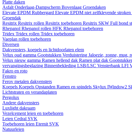
Platte daken
Asfalt
Onderlaag-Dampscherm
Bovenlaag
Groendaken
Elevate EPDM Rubbergard
Elevate EPDM niet zelfklevende stroken
Groendak
Resitrix
Resitrix rollen
Resitrix toebehoren
Resitrix SKW Full bond s
Rhepanol
Rhepanol rollen HFK
Rhepanol toebehoren
Tridex
Tridex rollen
Tridex toebehoren
Vaeplan
rollen
toebehoren
Diversen
Dakvensters, koepels en lichtdoorlaten elem
Velux oud gamma
Gootstukken
Verduistering
Jaloezie, zonne, mug, 
Velux nieuw gamma
Ramen hellend dak
Ramen plat dak
Gootstukk
vervangingsbeglazing
Binnenbekleding LSB/LSC
Vensterbank LFI
V
Fakro en roto
Fenstro
Ferov metalen dakvensters
Koepels
Koepels
Opstanden
Ramen en spindels
Skylux IWindow2
S
Lichtstraten en verandaplaten
Pergolux
Andere dakvensters
Luxlight dakraam
Vezelcement leien en toebehoren
Leien
Cedral
SVK
Toebehoren leien
Eternit
SVK
Natuurleien