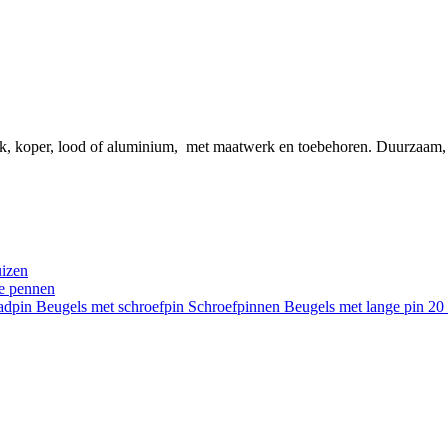
ink, koper, lood of aluminium, met maatwerk en toebehoren. Duurzaam
uizen
re pennen
aadpin
Beugels met schroefpin
Schroefpinnen
Beugels met lange pin 2