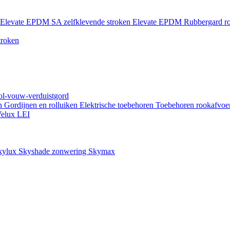
Elevate EPDM SA zelfklevende stroken
Elevate EPDM Rubbergard ro
troken
rol-vouw-verduistgord
en
Gordijnen en rolluiken
Elektrische toebehoren
Toebehoren rookafvoe
elux LEI
kylux Skyshade zonwering
Skymax