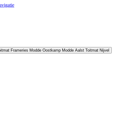
avigatie
oitmat Frameries
Modde Oostkamp
Modde Aalst
Toitmat Nijvel