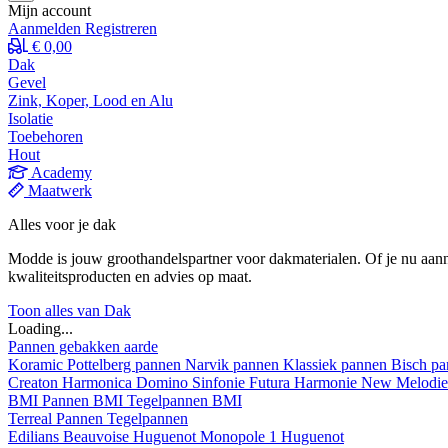
Mijn account
Aanmelden
Registreren
€ 0,00
Dak
Gevel
Zink, Koper, Lood en Alu
Isolatie
Toebehoren
Hout
Academy
Maatwerk
Alles voor je dak
Modde is jouw groothandelspartner voor dakmaterialen. Of je nu aann
kwaliteitsproducten en advies op maat.
Toon alles van Dak
Loading...
Pannen gebakken aarde
Koramic
Pottelberg pannen
Narvik pannen
Klassiek pannen
Bisch p
Creaton
Harmonica
Domino
Sinfonie
Futura
Harmonie New
Melodi
BMI
Pannen BMI
Tegelpannen BMI
Terreal
Pannen
Tegelpannen
Edilians
Beauvoise Huguenot
Monopole 1 Huguenot