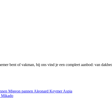
emer bent of vakman, bij ons vind je een compleet aanbod: van dakbed
annen
Migeon pannen
Aleonard
Keymer
Aspia
e
Mikado