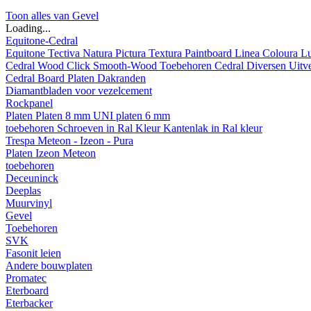
Toon alles van Gevel
Loading...
Equitone-Cedral
Equitone
Tectiva
Natura
Pictura
Textura
Paintboard
Linea
Coloura
L
Cedral
Wood
Click Smooth-Wood
Toebehoren Cedral
Diversen
Uitv
Cedral Board
Platen
Dakranden
Diamantbladen voor vezelcement
Rockpanel
Platen
Platen 8 mm
UNI platen 6 mm
toebehoren
Schroeven in Ral Kleur
Kantenlak in Ral kleur
Trespa Meteon - Izeon - Pura
Platen
Izeon
Meteon
toebehoren
Deceuninck
Deeplas
Muurvinyl
Gevel
Toebehoren
SVK
Fasonit leien
Andere bouwplaten
Promatec
Eterboard
Eterbacker