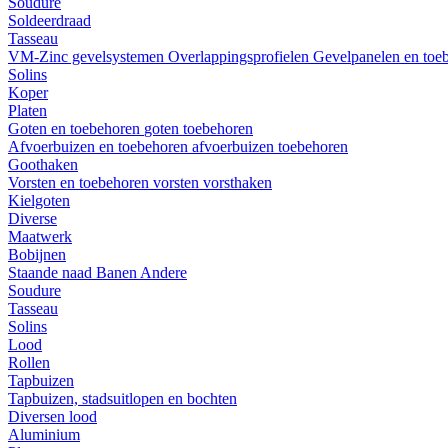
Soudure
Soldeerdraad
Tasseau
VM-Zinc gevelsystemen
Overlappingsprofielen
Gevelpanelen en toe
Solins
Koper
Platen
Goten en toebehoren
goten
toebehoren
Afvoerbuizen en toebehoren
afvoerbuizen
toebehoren
Goothaken
Vorsten en toebehoren
vorsten
vorsthaken
Kielgoten
Diverse
Maatwerk
Bobijnen
Staande naad
Banen
Andere
Soudure
Tasseau
Solins
Lood
Rollen
Tapbuizen
Tapbuizen, stadsuitlopen en bochten
Diversen lood
Aluminium