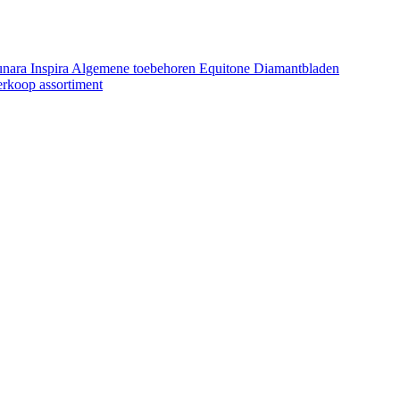
unara
Inspira
Algemene toebehoren Equitone
Diamantbladen
erkoop assortiment