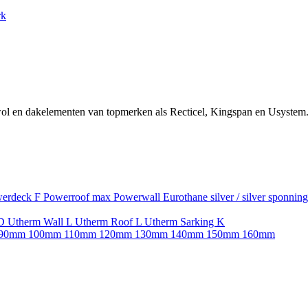
rk
ol en dakelementen van topmerken als Recticel, Kingspan en Usystem.
erdeck F
Powerroof max
Powerwall
Eurothane silver / silver sponnin
SD
Utherm Wall L
Utherm Roof L
Utherm Sarking K
90mm
100mm
110mm
120mm
130mm
140mm
150mm
160mm