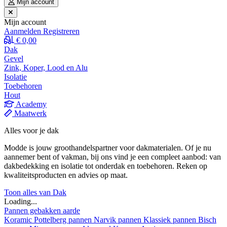
Mijn account
Mijn account
Aanmelden
Registreren
€ 0,00
Dak
Gevel
Zink, Koper, Lood en Alu
Isolatie
Toebehoren
Hout
Academy
Maatwerk
Alles voor je dak
Modde is jouw groothandelspartner voor dakmaterialen. Of je nu
aannemer bent of vakman, bij ons vind je een compleet aanbod: van
dakbedekking en isolatie tot onderdak en toebehoren. Reken op
kwaliteitsproducten en advies op maat.
Toon alles van Dak
Loading...
Pannen gebakken aarde
Koramic
Pottelberg pannen
Narvik pannen
Klassiek pannen
Bisch