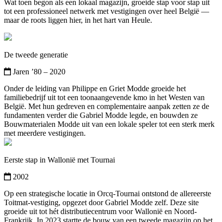
Wat toen begon als een lokaal magazijn, groeide stap voor stap uit
tot een professioneel netwerk met vestigingen over heel België —
maar de roots liggen hier, in het hart van Heule.
De tweede generatie
Jaren ’80 – 2020
Onder de leiding van Philippe en Griet Modde groeide het
familiebedrijf uit tot een toonaangevende kmo in het Westen van
België. Met hun gedreven en complementaire aanpak zetten ze de
fundamenten verder die Gabriel Modde legde, en bouwden ze
Bouwmaterialen Modde uit van een lokale speler tot een sterk merk
met meerdere vestigingen.
Eerste stap in Wallonië met Tournai
2002
Op een strategische locatie in Orcq-Tournai ontstond de allereerste
Toitmat-vestiging, opgezet door Gabriel Modde zelf. Deze site
groeide uit tot hét distributiecentrum voor Wallonië en Noord-
Frankrijk. In 2023 startte de bouw van een tweede magazijn op het