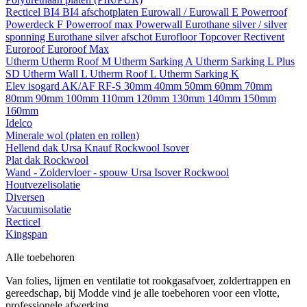
Recticel
BI4
BI4 afschotplaten
Eurowall / Eurowall E
Powerroof
Powerdeck F
Powerroof max
Powerwall
Eurothane silver / silver
sponning
Eurothane silver afschot
Eurofloor
Topcover
Rectivent
Euroroof
Euroroof Max
Utherm
Utherm Roof M
Utherm Sarking A
Utherm Sarking L Plus
SD
Utherm Wall L
Utherm Roof L
Utherm Sarking K
Elev isogard AK/AF RF-S
30mm
40mm
50mm
60mm
70mm
80mm
90mm
100mm
110mm
120mm
130mm
140mm
150mm
160mm
Idelco
Minerale wol (platen en rollen)
Hellend dak
Ursa
Knauf
Rockwool
Isover
Plat dak
Rockwool
Wand - Zoldervloer - spouw
Ursa
Isover
Rockwool
Houtvezelisolatie
Diversen
Vacuumisolatie
Recticel
Kingspan
Alle toebehoren
Van folies, lijmen en ventilatie tot rookgasafvoer, zoldertrappen en
gereedschap, bij Modde vind je alle toebehoren voor een vlotte,
professionele afwerking.