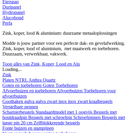
Eterspan
Duripanel
Hydropanel
Alucobond
Prefa
Zink, koper, lood & aluminium: duurzame metaaloplossingen
Modde is jouw partner voor een perfecte dak- en gevelafwerking.
Zink, koper, lood of aluminium, met maatwerk en toebehoren.
Duurzaam, verwerkbaar, vakwerk.
Toon alles van Zink, Koper, Lood en Alu
Loading...
Zink
Platen
NTRL
Anthra
Quartz
Goten en toebehoren
Goten
Toebehoren
Afvoerbuizen en toebehoren
Afvoerbuizen
Toebehoren voor
afvoerbuizen
Goothaken
galva
galva zwart
inox
inox zwart
kraalbeugels
Verstelbare pennen
Scharnierbeugels
Standaardmodel met 1 oogvijs
Beugels met
houtdraadpin
Beugels met schroefpin
Schroefpinnen
Beugels met
lange pin 20 cm
Zelfblokkerende beugels
Fonte buizen en stampijpen