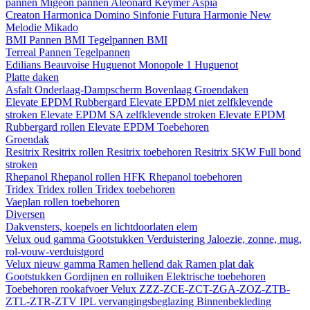
pannen
Migeon pannen
Aleonard
Keymer
Aspia
Creaton
Harmonica
Domino
Sinfonie
Futura
Harmonie New
Melodie
Mikado
BMI
Pannen BMI
Tegelpannen BMI
Terreal
Pannen
Tegelpannen
Edilians
Beauvoise Huguenot
Monopole 1 Huguenot
Platte daken
Asfalt
Onderlaag-Dampscherm
Bovenlaag
Groendaken
Elevate EPDM Rubbergard
Elevate EPDM niet zelfklevende
stroken
Elevate EPDM SA zelfklevende stroken
Elevate EPDM
Rubbergard rollen
Elevate EPDM Toebehoren
Groendak
Resitrix
Resitrix rollen
Resitrix toebehoren
Resitrix SKW Full bond
stroken
Rhepanol
Rhepanol rollen HFK
Rhepanol toebehoren
Tridex
Tridex rollen
Tridex toebehoren
Vaeplan
rollen
toebehoren
Diversen
Dakvensters, koepels en lichtdoorlaten elem
Velux oud gamma
Gootstukken
Verduistering
Jaloezie, zonne, mug,
rol-vouw-verduistgord
Velux nieuw gamma
Ramen hellend dak
Ramen plat dak
Gootstukken
Gordijnen en rolluiken
Elektrische toebehoren
Toebehoren rookafvoer
Velux ZZZ-ZCE-ZCT-ZGA-ZOZ-ZTB-
ZTL-ZTR-ZTV
IPL vervangingsbeglazing
Binnenbekleding