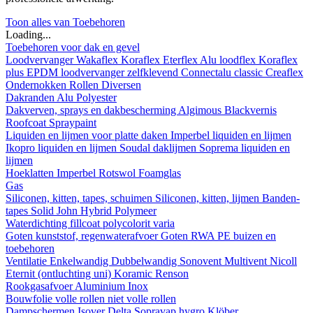
Toon alles van Toebehoren
Loading...
Toebehoren voor dak en gevel
Loodvervanger
Wakaflex
Koraflex
Eterflex
Alu loodflex
Koraflex
plus
EPDM loodvervanger zelfklevend
Connectalu classic
Creaflex
Ondernokken
Rollen
Diversen
Dakranden
Alu
Polyester
Dakverven, sprays en dakbescherming
Algimous
Blackvernis
Roofcoat
Spraypaint
Liquiden en lijmen voor platte daken
Imperbel liquiden en lijmen
Ikopro liquiden en lijmen
Soudal daklijmen
Soprema liquiden en
lijmen
Hoeklatten
Imperbel
Rotswol
Foamglas
Gas
Siliconen, kitten, tapes, schuimen
Siliconen, kitten, lijmen
Banden-
tapes
Solid John Hybrid Polymeer
Waterdichting
fillcoat
polycolorit
varia
Goten kunststof, regenwaterafvoer
Goten
RWA
PE buizen en
toebehoren
Ventilatie
Enkelwandig
Dubbelwandig
Sonovent
Multivent
Nicoll
Eternit (ontluchting uni)
Koramic
Renson
Rookgasafvoer
Aluminium
Inox
Bouwfolie
volle rollen
niet volle rollen
Dampschermen
Isover
Delta
Sopravap hygro
Klöber