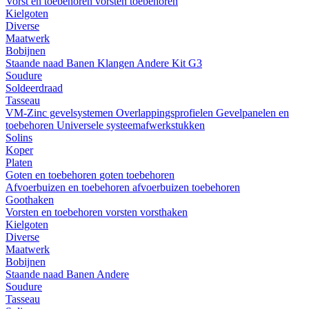
Vorst en toebehoren
vorsten
toebehoren
Kielgoten
Diverse
Maatwerk
Bobijnen
Staande naad
Banen
Klangen
Andere
Kit G3
Soudure
Soldeerdraad
Tasseau
VM-Zinc gevelsystemen
Overlappingsprofielen
Gevelpanelen en
toebehoren
Universele systeemafwerkstukken
Solins
Koper
Platen
Goten en toebehoren
goten
toebehoren
Afvoerbuizen en toebehoren
afvoerbuizen
toebehoren
Goothaken
Vorsten en toebehoren
vorsten
vorsthaken
Kielgoten
Diverse
Maatwerk
Bobijnen
Staande naad
Banen
Andere
Soudure
Tasseau