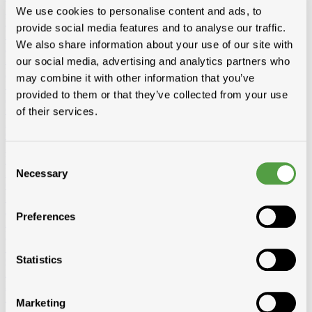
Kepers
We use cookies to personalise content and ads, to
RND gedrenkt
provide social media features and to analyse our traffic.
Douglas gedrenkt
We also share information about your use of our site with
Baddens, madrier
Baddens
RND gedrenkt
KVH-FJ gedrenkt
KVH-FJ niet gedrenkt
our social media, advertising and analytics partners who
Douglas gedrenkt
may combine it with other information that you’ve
Madrier
RND gedrenkt
KVH-FJ gedrenkt
KVH-FJ niet gedrenkt
provided to them or that they’ve collected from your use
Douglas gedrenkt
Cls
of their services.
Niet-geïmpregneerd
Geimpregneerd
Boordplanken
Consent
RND
Meranti
Necessary
Selection
Ceder
Planchetten
Ayous Planchetten
Ayous thermo triple
Ayous thermo vlak
Preferences
Andere planchetten
Noordboomlatten
Platen
Statistics
OSB
Multiplex en Elliotis
Betontriplex
MDF
Marketing
Solid John spouwplaat