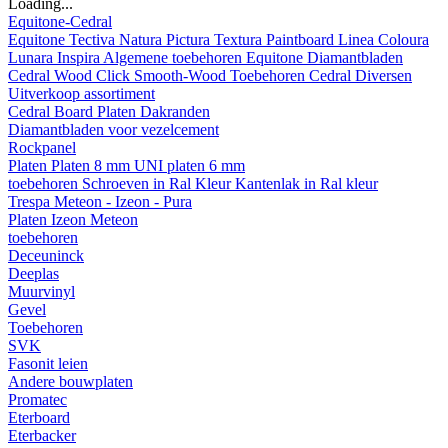
Loading...
Equitone-Cedral
Equitone
Tectiva
Natura
Pictura
Textura
Paintboard
Linea
Coloura
Lunara
Inspira
Algemene toebehoren Equitone
Diamantbladen
Cedral
Wood
Click Smooth-Wood
Toebehoren Cedral
Diversen
Uitverkoop assortiment
Cedral Board
Platen
Dakranden
Diamantbladen voor vezelcement
Rockpanel
Platen
Platen 8 mm
UNI platen 6 mm
toebehoren
Schroeven in Ral Kleur
Kantenlak in Ral kleur
Trespa Meteon - Izeon - Pura
Platen
Izeon
Meteon
toebehoren
Deceuninck
Deeplas
Muurvinyl
Gevel
Toebehoren
SVK
Fasonit leien
Andere bouwplaten
Promatec
Eterboard
Eterbacker