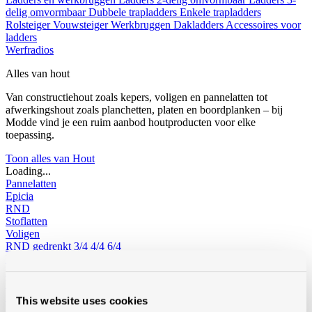
delig omvormbaar
Dubbele trapladders
Enkele trapladders
Rolsteiger
Vouwsteiger
Werkbruggen
Dakladders
Accessoires voor
ladders
Werfradios
Alles van hout
Van constructiehout zoals kepers, voligen en pannelatten tot
afwerkingshout zoals planchetten, platen en boordplanken – bij
Modde vind je een ruim aanbod houtproducten voor elke
toepassing.
Toon alles van Hout
Loading...
Pannelatten
Epicia
RND
Stoflatten
Voligen
RND gedrenkt
3/4
4/4
6/4
RND niet gedrenkt
3/4
4/4
Douglas gedrenkt
Vuren
KVH-FJ gedrenkt
This website uses cookies
KVH-FJ niet gedrenkt