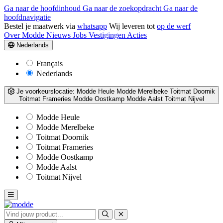
Ga naar de hoofdinhoud
Ga naar de zoekopdracht
Ga naar de
hoofdnavigatie
Bestel je maatwerk via
whatsapp
Wij leveren tot
op de werf
Over Modde
Nieuws
Jobs
Vestigingen
Acties
Nederlands
Français
Nederlands
Je voorkeurslocatie:
Modde Heule
Modde Merelbeke
Toitmat Doornik
Toitmat Frameries
Modde Oostkamp
Modde Aalst
Toitmat Nijvel
Modde Heule
Modde Merelbeke
Toitmat Doornik
Toitmat Frameries
Modde Oostkamp
Modde Aalst
Toitmat Nijvel