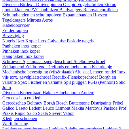
Diversen
Birdex - Duivenpinnen Oisipic
Vogelschroten
Eterno
gootbakken en PVC tapbuizen
Bladvangers
Renovatieprofielen
Schuimbanden en schuimgolven
Expantiebanden
Hoezen
Tegeldragers
Mitrons
Aeros
Kabeldoorvoer
Zoldertrappen
Bevestiging
Nagels
Ijzer
Koper
Inox
Galvanise
Paslode nagels
Panhaken
inox
koper
Pinhaken
inox
koper
Hanghaken
inox
koper
Schroeven
Spaanplaat-spenglerschroef
Snelbouwschroef
Zelftappend
Zelfborend
Tirefonds en toebehoren
Kleurkapje
Mechanische bevestiging (vijs&plaatje)
Alu staaf, moer, rondel
Inox
vijs torx, gevelplaatschroef
Rectifix-Flenskopschroef
Borgh en
variante
Spax
Fischer en variante
Spit pluggen
PGB (Pennoit)
Solid
John
Diversen
Koperdraad
Haken + toebehoren
Andere
Gereedschap en kledij
Gereedschap
Beltracy
Borgh
Bosch
Butterstone
Distripaints
Fribel
Galico
Laseto
Ledent
Leuco
Lismont
Makita
Marcovis
Paslode
Prof
Praxis
Rapid
Salco
Scala
Sievert
Vabor
Kledij en schoenen
Werfuitrusting
Ladders en werkbruggen
Ladders 2-delig omvormbaar
Ladders 3-