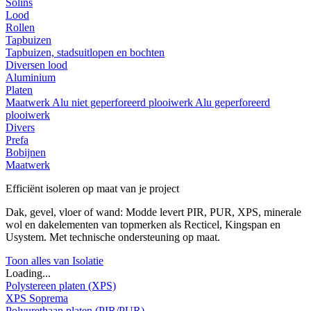
Solins
Lood
Rollen
Tapbuizen
Tapbuizen, stadsuitlopen en bochten
Diversen lood
Aluminium
Platen
Maatwerk
Alu niet geperforeerd plooiwerk
Alu geperforeerd
plooiwerk
Divers
Prefa
Bobijnen
Maatwerk
Efficiënt isoleren op maat van je project
Dak, gevel, vloer of wand: Modde levert PIR, PUR, XPS, minerale
wol en dakelementen van topmerken als Recticel, Kingspan en
Usystem. Met technische ondersteuning op maat.
Toon alles van Isolatie
Loading...
Polystereen platen (XPS)
XPS Soprema
Polyurethaan platen (PIR/PUR)