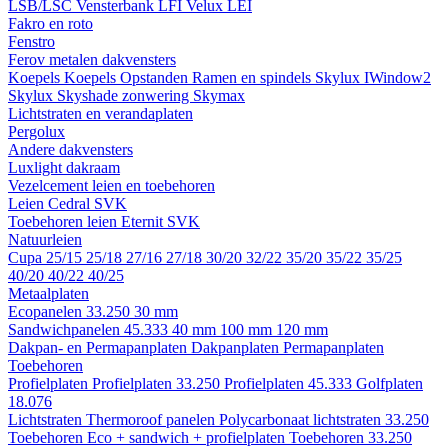
LSB/LSC
Vensterbank LFI
Velux LEI
Fakro en roto
Fenstro
Ferov metalen dakvensters
Koepels
Koepels
Opstanden
Ramen en spindels
Skylux IWindow2
Skylux Skyshade zonwering
Skymax
Lichtstraten en verandaplaten
Pergolux
Andere dakvensters
Luxlight dakraam
Vezelcement leien en toebehoren
Leien
Cedral
SVK
Toebehoren leien
Eternit
SVK
Natuurleien
Cupa
25/15
25/18
27/16
27/18
30/20
32/22
35/20
35/22
35/25
40/20
40/22
40/25
Metaalplaten
Ecopanelen 33.250
30 mm
Sandwichpanelen 45.333
40 mm
100 mm
120 mm
Dakpan- en Permapanplaten
Dakpanplaten
Permapanplaten
Toebehoren
Profielplaten
Profielplaten 33.250
Profielplaten 45.333
Golfplaten
18.076
Lichtstraten
Thermoroof panelen
Polycarbonaat lichtstraten 33.250
Toebehoren Eco + sandwich + profielplaten
Toebehoren 33.250