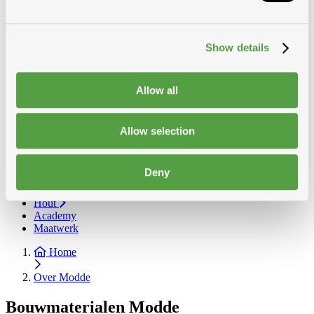
Gyproclatten
Nederlands
Show details
Français
Nederlands
Allow all
Toon alle categorieën
Over Modde
Terug
Toon Over Modde
Allow selection
Dak
Gevel
Zink, Koper, Lood en Alu
Deny
Isolatie
Toebehoren
Hout
Academy
Maatwerk
Home
Over Modde
Bouwmaterialen Modde