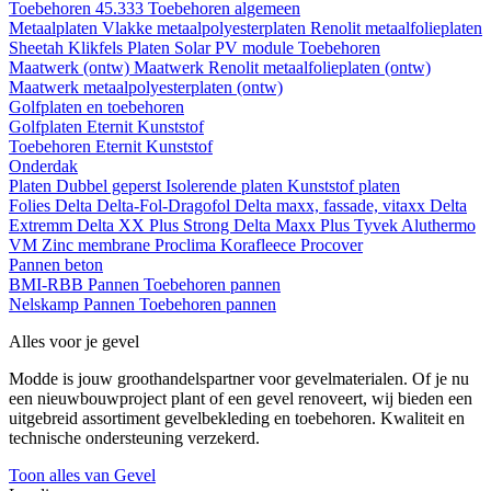
Toebehoren 45.333
Toebehoren algemeen
Metaalplaten
Vlakke metaalpolyesterplaten
Renolit metaalfolieplaten
Sheetah Klikfels
Platen
Solar PV module
Toebehoren
Maatwerk (ontw)
Maatwerk Renolit metaalfolieplaten (ontw)
Maatwerk metaalpolyesterplaten (ontw)
Golfplaten en toebehoren
Golfplaten
Eternit
Kunststof
Toebehoren
Eternit
Kunststof
Onderdak
Platen
Dubbel geperst
Isolerende platen
Kunststof platen
Folies
Delta
Delta-Fol-Dragofol
Delta maxx, fassade, vitaxx
Delta
Extremm
Delta XX Plus Strong
Delta Maxx Plus
Tyvek
Aluthermo
VM Zinc membrane
Proclima
Korafleece
Procover
Pannen beton
BMI-RBB
Pannen
Toebehoren pannen
Nelskamp
Pannen
Toebehoren pannen
Alles voor je gevel
Modde is jouw groothandelspartner voor gevelmaterialen. Of je nu
een nieuwbouwproject plant of een gevel renoveert, wij bieden een
uitgebreid assortiment gevelbekleding en toebehoren. Kwaliteit en
technische ondersteuning verzekerd.
Toon alles van Gevel