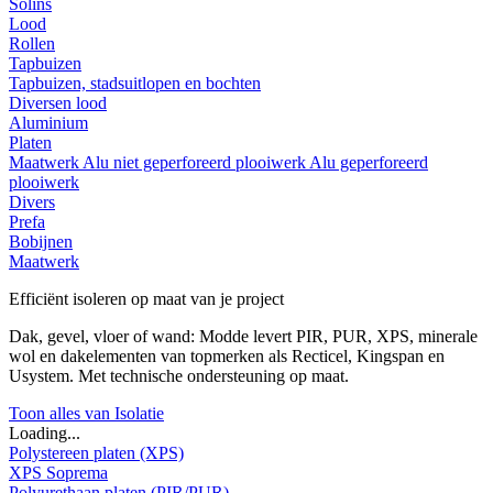
Solins
Lood
Rollen
Tapbuizen
Tapbuizen, stadsuitlopen en bochten
Diversen lood
Aluminium
Platen
Maatwerk
Alu niet geperforeerd plooiwerk
Alu geperforeerd
plooiwerk
Divers
Prefa
Bobijnen
Maatwerk
Efficiënt isoleren op maat van je project
Dak, gevel, vloer of wand: Modde levert PIR, PUR, XPS, minerale
wol en dakelementen van topmerken als Recticel, Kingspan en
Usystem. Met technische ondersteuning op maat.
Toon alles van Isolatie
Loading...
Polystereen platen (XPS)
XPS Soprema
Polyurethaan platen (PIR/PUR)