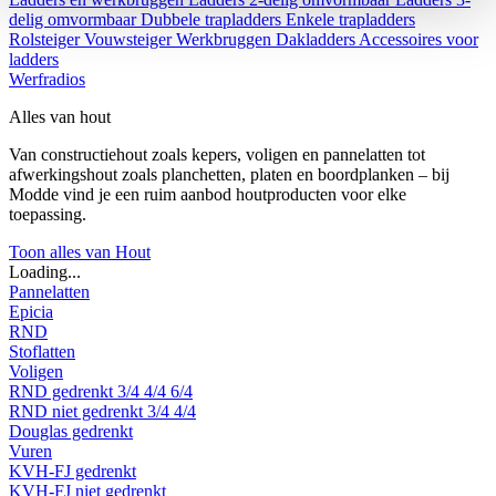
delig omvormbaar
Dubbele trapladders
Enkele trapladders
Rolsteiger
Vouwsteiger
Werkbruggen
Dakladders
Accessoires voor
ladders
Werfradios
Alles van hout
Van constructiehout zoals kepers, voligen en pannelatten tot
afwerkingshout zoals planchetten, platen en boordplanken – bij
Modde vind je een ruim aanbod houtproducten voor elke
toepassing.
Toon alles van Hout
Loading...
Pannelatten
Epicia
RND
Stoflatten
Voligen
RND gedrenkt
3/4
4/4
6/4
RND niet gedrenkt
3/4
4/4
Douglas gedrenkt
Vuren
KVH-FJ gedrenkt
KVH-FJ niet gedrenkt