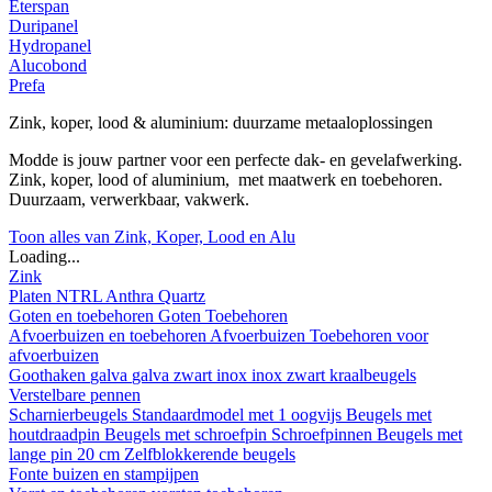
Eterspan
Duripanel
Hydropanel
Alucobond
Prefa
Zink, koper, lood & aluminium: duurzame metaaloplossingen
Modde is jouw partner voor een perfecte dak- en gevelafwerking.
Zink, koper, lood of aluminium, met maatwerk en toebehoren.
Duurzaam, verwerkbaar, vakwerk.
Toon alles van Zink, Koper, Lood en Alu
Loading...
Zink
Platen
NTRL
Anthra
Quartz
Goten en toebehoren
Goten
Toebehoren
Afvoerbuizen en toebehoren
Afvoerbuizen
Toebehoren voor
afvoerbuizen
Goothaken
galva
galva zwart
inox
inox zwart
kraalbeugels
Verstelbare pennen
Scharnierbeugels
Standaardmodel met 1 oogvijs
Beugels met
houtdraadpin
Beugels met schroefpin
Schroefpinnen
Beugels met
lange pin 20 cm
Zelfblokkerende beugels
Fonte buizen en stampijpen