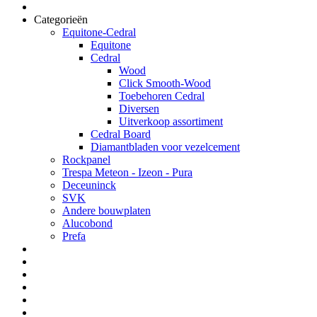
Categorieën
Equitone-Cedral
Equitone
Cedral
Wood
Click Smooth-Wood
Toebehoren Cedral
Diversen
Uitverkoop assortiment
Cedral Board
Diamantbladen voor vezelcement
Rockpanel
Trespa Meteon - Izeon - Pura
Deceuninck
SVK
Andere bouwplaten
Alucobond
Prefa