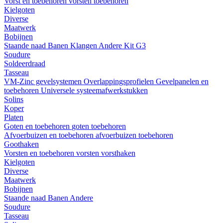
Vorst en toebehoren
vorsten
toebehoren
Kielgoten
Diverse
Maatwerk
Bobijnen
Staande naad
Banen
Klangen
Andere
Kit G3
Soudure
Soldeerdraad
Tasseau
VM-Zinc gevelsystemen
Overlappingsprofielen
Gevelpanelen en
toebehoren
Universele systeemafwerkstukken
Solins
Koper
Platen
Goten en toebehoren
goten
toebehoren
Afvoerbuizen en toebehoren
afvoerbuizen
toebehoren
Goothaken
Vorsten en toebehoren
vorsten
vorsthaken
Kielgoten
Diverse
Maatwerk
Bobijnen
Staande naad
Banen
Andere
Soudure
Tasseau