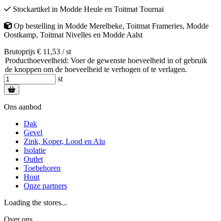
Stockartikel
in
Modde Heule
en
Toitmat Tournai
Op bestelling
in
Modde Merelbeke
,
Toitmat Frameries
,
Modde
Oostkamp
,
Toitmat Nivelles
en
Modde Aalst
Brutoprijs € 11,53 / st
Producthoeveelheid: Voer de gewenste hoeveelheid in of gebruik
de knoppen om de hoeveelheid te verhogen of te verlagen.
st
Ons aanbod
Dak
Gevel
Zink, Koper, Lood en Alu
Isolatie
Outlet
Toebehoren
Hout
Onze partners
Loading the stores...
Over ons