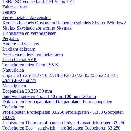
LSB/LSC
Vensterbank LFI
Velux LEI
Fakro en roto
Fenstro
Ferov metalen dakvensters
Koepels
Koepels
Opstanden
Ramen en spindels
Skylux IWindow2
Skylux Skyshade zonwering
Skymax
Lichtstraten en verandaplaten
Pergolux
Andere dakvensters
Luxlight dakraam
Vezelcement leien en toebehoren
Leien
Cedral
SVK
Toebehoren leien
Eternit
SVK
Natuurleien
Cupa
25/15
25/18
27/16
27/18
30/20
32/22
35/20
35/22
35/25
40/20
40/22
40/25
Metaalplaten
Ecopanelen 33.250
30 mm
Sandwichpanelen 45.333
40 mm
100 mm
120 mm
Dakpan- en Permapanplaten
Dakpanplaten
Permapanplaten
Toebehoren
Profielplaten
Profielplaten 33.250
Profielplaten 45.333
Golfplaten
18.076
Lichtstraten
Thermoroof panelen
Polycarbonaat lichtstraten 33.250
Toebehoren Eco + sandwich + profielplaten
Toebehoren 33.250