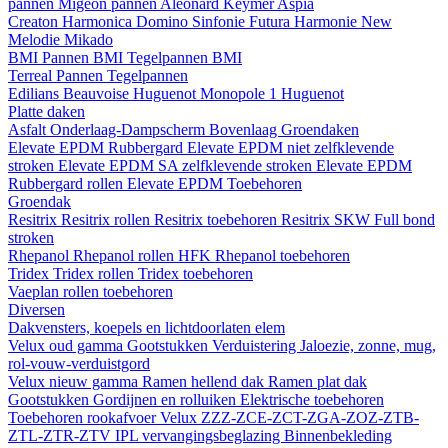
pannen
Migeon pannen
Aleonard
Keymer
Aspia
Creaton
Harmonica
Domino
Sinfonie
Futura
Harmonie New
Melodie
Mikado
BMI
Pannen BMI
Tegelpannen BMI
Terreal
Pannen
Tegelpannen
Edilians
Beauvoise Huguenot
Monopole 1 Huguenot
Platte daken
Asfalt
Onderlaag-Dampscherm
Bovenlaag
Groendaken
Elevate EPDM Rubbergard
Elevate EPDM niet zelfklevende
stroken
Elevate EPDM SA zelfklevende stroken
Elevate EPDM
Rubbergard rollen
Elevate EPDM Toebehoren
Groendak
Resitrix
Resitrix rollen
Resitrix toebehoren
Resitrix SKW Full bond
stroken
Rhepanol
Rhepanol rollen HFK
Rhepanol toebehoren
Tridex
Tridex rollen
Tridex toebehoren
Vaeplan
rollen
toebehoren
Diversen
Dakvensters, koepels en lichtdoorlaten elem
Velux oud gamma
Gootstukken
Verduistering
Jaloezie, zonne, mug,
rol-vouw-verduistgord
Velux nieuw gamma
Ramen hellend dak
Ramen plat dak
Gootstukken
Gordijnen en rolluiken
Elektrische toebehoren
Toebehoren rookafvoer
Velux ZZZ-ZCE-ZCT-ZGA-ZOZ-ZTB-
ZTL-ZTR-ZTV
IPL vervangingsbeglazing
Binnenbekleding