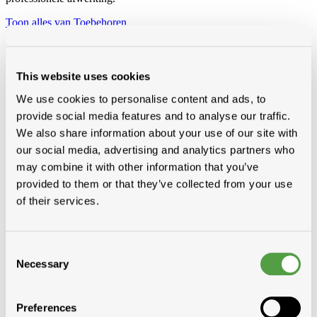
Toon alles van Toebehoren
Loading...
Toebehoren voor dak en gevel
Loodvervanger
Wakaflex
Koraflex
Eterflex
Alu loodflex
Koraflex
plus
EPDM loodvervanger zelfklevend
Connectalu classic
Creaflex
This website uses cookies
Ondernokken
Rollen
Diversen
We use cookies to personalise content and ads, to
Dakranden
Alu
Polyester
Dakverven, sprays en dakbescherming
Algimous
Blackvernis
provide social media features and to analyse our traffic.
Roofcoat
Spraypaint
We also share information about your use of our site with
Liquiden en lijmen voor platte daken
Imperbel liquiden en lijmen
our social media, advertising and analytics partners who
Ikopro liquiden en lijmen
Soudal daklijmen
Soprema liquiden en
lijmen
may combine it with other information that you’ve
Hoeklatten
Imperbel
Rotswol
Foamglas
provided to them or that they’ve collected from your use
Gas
of their services.
Siliconen, kitten, tapes, schuimen
Siliconen, kitten, lijmen
Banden-
tapes
Solid John Hybrid Polymeer
Waterdichting
fillcoat
polycolorit
varia
Goten kunststof, regenwaterafvoer
Goten
RWA
PE buizen en
Consent
toebehoren
Necessary
Ventilatie
Enkelwandig
Dubbelwandig
Sonovent
Multivent
Nicoll
Selection
Eternit (ontluchting uni)
Koramic
Renson
Rookgasafvoer
Aluminium
Inox
Bouwfolie
volle rollen
niet volle rollen
Preferences
Dampschermen
Isover
Delta
Sopravap hygro
Klöber