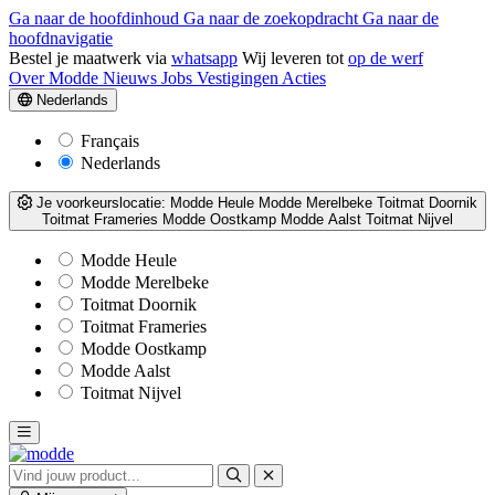
Ga naar de hoofdinhoud
Ga naar de zoekopdracht
Ga naar de
hoofdnavigatie
Bestel je maatwerk via
whatsapp
Wij leveren tot
op de werf
Over Modde
Nieuws
Jobs
Vestigingen
Acties
Nederlands
Français
Nederlands
Je voorkeurslocatie:
Modde Heule
Modde Merelbeke
Toitmat Doornik
Toitmat Frameries
Modde Oostkamp
Modde Aalst
Toitmat Nijvel
Modde Heule
Modde Merelbeke
Toitmat Doornik
Toitmat Frameries
Modde Oostkamp
Modde Aalst
Toitmat Nijvel