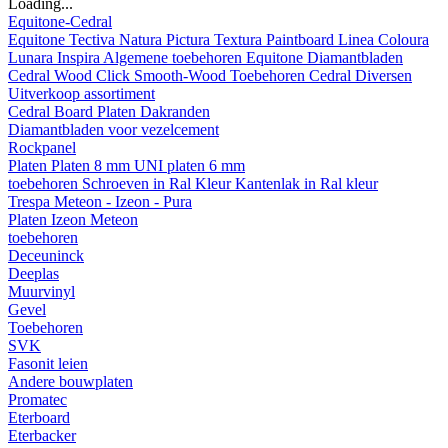
Loading...
Equitone-Cedral
Equitone
Tectiva
Natura
Pictura
Textura
Paintboard
Linea
Coloura
Lunara
Inspira
Algemene toebehoren Equitone
Diamantbladen
Cedral
Wood
Click Smooth-Wood
Toebehoren Cedral
Diversen
Uitverkoop assortiment
Cedral Board
Platen
Dakranden
Diamantbladen voor vezelcement
Rockpanel
Platen
Platen 8 mm
UNI platen 6 mm
toebehoren
Schroeven in Ral Kleur
Kantenlak in Ral kleur
Trespa Meteon - Izeon - Pura
Platen
Izeon
Meteon
toebehoren
Deceuninck
Deeplas
Muurvinyl
Gevel
Toebehoren
SVK
Fasonit leien
Andere bouwplaten
Promatec
Eterboard
Eterbacker