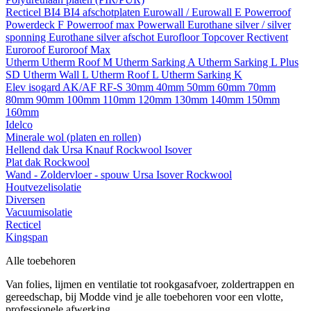
Recticel
BI4
BI4 afschotplaten
Eurowall / Eurowall E
Powerroof
Powerdeck F
Powerroof max
Powerwall
Eurothane silver / silver
sponning
Eurothane silver afschot
Eurofloor
Topcover
Rectivent
Euroroof
Euroroof Max
Utherm
Utherm Roof M
Utherm Sarking A
Utherm Sarking L Plus
SD
Utherm Wall L
Utherm Roof L
Utherm Sarking K
Elev isogard AK/AF RF-S
30mm
40mm
50mm
60mm
70mm
80mm
90mm
100mm
110mm
120mm
130mm
140mm
150mm
160mm
Idelco
Minerale wol (platen en rollen)
Hellend dak
Ursa
Knauf
Rockwool
Isover
Plat dak
Rockwool
Wand - Zoldervloer - spouw
Ursa
Isover
Rockwool
Houtvezelisolatie
Diversen
Vacuumisolatie
Recticel
Kingspan
Alle toebehoren
Van folies, lijmen en ventilatie tot rookgasafvoer, zoldertrappen en
gereedschap, bij Modde vind je alle toebehoren voor een vlotte,
professionele afwerking.