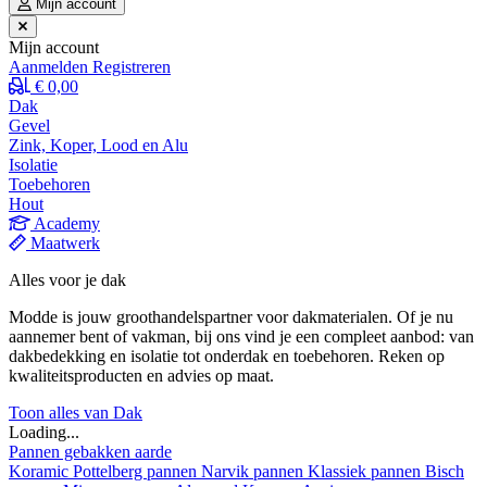
Mijn account
Mijn account
Aanmelden
Registreren
€ 0,00
Dak
Gevel
Zink, Koper, Lood en Alu
Isolatie
Toebehoren
Hout
Academy
Maatwerk
Alles voor je dak
Modde is jouw groothandelspartner voor dakmaterialen. Of je nu
aannemer bent of vakman, bij ons vind je een compleet aanbod: van
dakbedekking en isolatie tot onderdak en toebehoren. Reken op
kwaliteitsproducten en advies op maat.
Toon alles van Dak
Loading...
Pannen gebakken aarde
Koramic
Pottelberg pannen
Narvik pannen
Klassiek pannen
Bisch