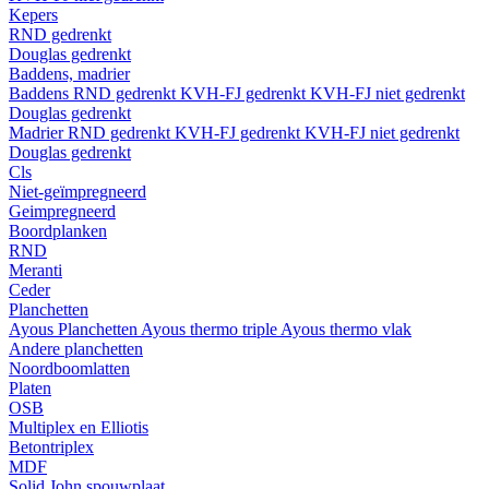
Kepers
RND gedrenkt
Douglas gedrenkt
Baddens, madrier
Baddens
RND gedrenkt
KVH-FJ gedrenkt
KVH-FJ niet gedrenkt
Douglas gedrenkt
Madrier
RND gedrenkt
KVH-FJ gedrenkt
KVH-FJ niet gedrenkt
Douglas gedrenkt
Cls
Niet-geïmpregneerd
Geimpregneerd
Boordplanken
RND
Meranti
Ceder
Planchetten
Ayous Planchetten
Ayous thermo triple
Ayous thermo vlak
Andere planchetten
Noordboomlatten
Platen
OSB
Multiplex en Elliotis
Betontriplex
MDF
Solid John spouwplaat