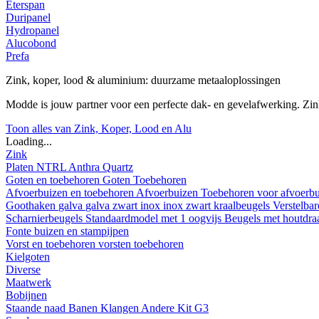
Eterspan
Duripanel
Hydropanel
Alucobond
Prefa
Zink, koper, lood & aluminium: duurzame metaaloplossingen
Modde is jouw partner voor een perfecte dak- en gevelafwerking. Z
Toon alles van Zink, Koper, Lood en Alu
Loading...
Zink
Platen
NTRL
Anthra
Quartz
Goten en toebehoren
Goten
Toebehoren
Afvoerbuizen en toebehoren
Afvoerbuizen
Toebehoren voor afvoerb
Goothaken
galva
galva zwart
inox
inox zwart
kraalbeugels
Verstelba
Scharnierbeugels
Standaardmodel met 1 oogvijs
Beugels met houtdr
Fonte buizen en stampijpen
Vorst en toebehoren
vorsten
toebehoren
Kielgoten
Diverse
Maatwerk
Bobijnen
Staande naad
Banen
Klangen
Andere
Kit G3