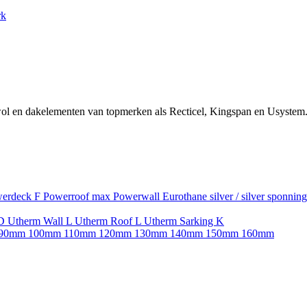
rk
ol en dakelementen van topmerken als Recticel, Kingspan en Usystem.
erdeck F
Powerroof max
Powerwall
Eurothane silver / silver sponnin
SD
Utherm Wall L
Utherm Roof L
Utherm Sarking K
90mm
100mm
110mm
120mm
130mm
140mm
150mm
160mm