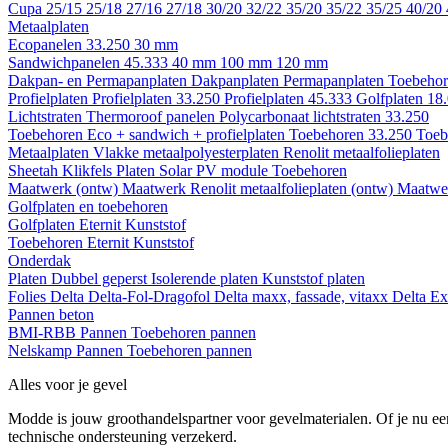
Cupa
25/15
25/18
27/16
27/18
30/20
32/22
35/20
35/22
35/25
40/20
Metaalplaten
Ecopanelen 33.250
30 mm
Sandwichpanelen 45.333
40 mm
100 mm
120 mm
Dakpan- en Permapanplaten
Dakpanplaten
Permapanplaten
Toebehor
Profielplaten
Profielplaten 33.250
Profielplaten 45.333
Golfplaten 18
Lichtstraten
Thermoroof panelen
Polycarbonaat lichtstraten 33.250
Toebehoren Eco + sandwich + profielplaten
Toebehoren 33.250
Toeb
Metaalplaten
Vlakke metaalpolyesterplaten
Renolit metaalfolieplaten
Sheetah Klikfels
Platen
Solar PV module
Toebehoren
Maatwerk (ontw)
Maatwerk Renolit metaalfolieplaten (ontw)
Maatwer
Golfplaten en toebehoren
Golfplaten
Eternit
Kunststof
Toebehoren
Eternit
Kunststof
Onderdak
Platen
Dubbel geperst
Isolerende platen
Kunststof platen
Folies
Delta
Delta-Fol-Dragofol
Delta maxx, fassade, vitaxx
Delta E
Pannen beton
BMI-RBB
Pannen
Toebehoren pannen
Nelskamp
Pannen
Toebehoren pannen
Alles voor je gevel
Modde is jouw groothandelspartner voor gevelmaterialen. Of je nu een
technische ondersteuning verzekerd.