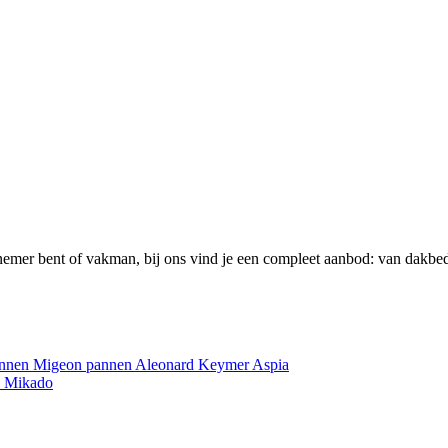
emer bent of vakman, bij ons vind je een compleet aanbod: van dakbed
annen
Migeon pannen
Aleonard
Keymer
Aspia
e
Mikado