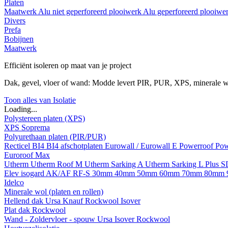
Platen
Maatwerk
Alu niet geperforeerd plooiwerk
Alu geperforeerd plooiwe
Divers
Prefa
Bobijnen
Maatwerk
Efficiënt isoleren op maat van je project
Dak, gevel, vloer of wand: Modde levert PIR, PUR, XPS, minerale w
Toon alles van Isolatie
Loading...
Polystereen platen (XPS)
XPS Soprema
Polyurethaan platen (PIR/PUR)
Recticel
BI4
BI4 afschotplaten
Eurowall / Eurowall E
Powerroof
Pow
Euroroof Max
Utherm
Utherm Roof M
Utherm Sarking A
Utherm Sarking L Plus 
Elev isogard AK/AF RF-S
30mm
40mm
50mm
60mm
70mm
80mm
Idelco
Minerale wol (platen en rollen)
Hellend dak
Ursa
Knauf
Rockwool
Isover
Plat dak
Rockwool
Wand - Zoldervloer - spouw
Ursa
Isover
Rockwool