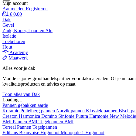
Mijn account
Aanmelden
Registreren
€ 0,00
Dak
Gevel
Zink, Koper, Lood en Alu
Isolatie
Toebehoren
Hout
Academy
Maatwerk
Alles voor je dak
Modde is jouw groothandelspartner voor dakmaterialen. Of je nu aann
kwaliteitsproducten en advies op maat.
Toon alles van Dak
Loading...
Pannen gebakken aarde
Koramic
Pottelberg pannen
Narvik pannen
Klassiek pannen
Bisch p
Creaton
Harmonica
Domino
Sinfonie
Futura
Harmonie New
Melodi
BMI
Pannen BMI
Tegelpannen BMI
Terreal
Pannen
Tegelpannen
Edilians
Beauvoise Huguenot
Monopole 1 Huguenot