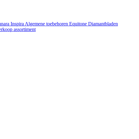
unara
Inspira
Algemene toebehoren Equitone
Diamantbladen
erkoop assortiment