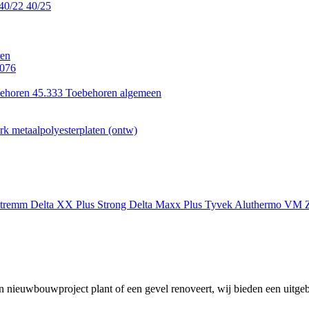
40/22
40/25
en
.076
ehoren 45.333
Toebehoren algemeen
k metaalpolyesterplaten (ontw)
xtremm
Delta XX Plus Strong
Delta Maxx Plus
Tyvek
Aluthermo
VM Z
 nieuwbouwproject plant of een gevel renoveert, wij bieden een uitgeb