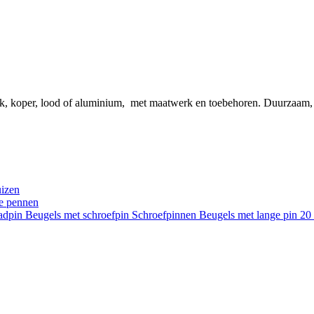
ink, koper, lood of aluminium, met maatwerk en toebehoren. Duurzaam
uizen
re pennen
aadpin
Beugels met schroefpin
Schroefpinnen
Beugels met lange pin 2