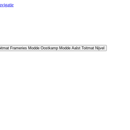
avigatie
oitmat Frameries
Modde Oostkamp
Modde Aalst
Toitmat Nijvel