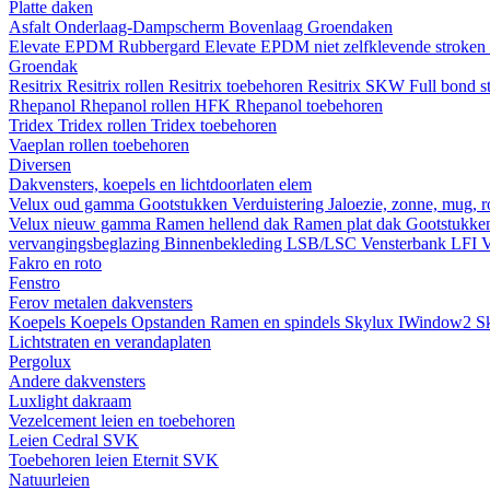
Platte daken
Asfalt
Onderlaag-Dampscherm
Bovenlaag
Groendaken
Elevate EPDM Rubbergard
Elevate EPDM niet zelfklevende stroken
Groendak
Resitrix
Resitrix rollen
Resitrix toebehoren
Resitrix SKW Full bond s
Rhepanol
Rhepanol rollen HFK
Rhepanol toebehoren
Tridex
Tridex rollen
Tridex toebehoren
Vaeplan
rollen
toebehoren
Diversen
Dakvensters, koepels en lichtdoorlaten elem
Velux oud gamma
Gootstukken
Verduistering
Jaloezie, zonne, mug, 
Velux nieuw gamma
Ramen hellend dak
Ramen plat dak
Gootstukk
vervangingsbeglazing
Binnenbekleding LSB/LSC
Vensterbank LFI
V
Fakro en roto
Fenstro
Ferov metalen dakvensters
Koepels
Koepels
Opstanden
Ramen en spindels
Skylux IWindow2
S
Lichtstraten en verandaplaten
Pergolux
Andere dakvensters
Luxlight dakraam
Vezelcement leien en toebehoren
Leien
Cedral
SVK
Toebehoren leien
Eternit
SVK
Natuurleien