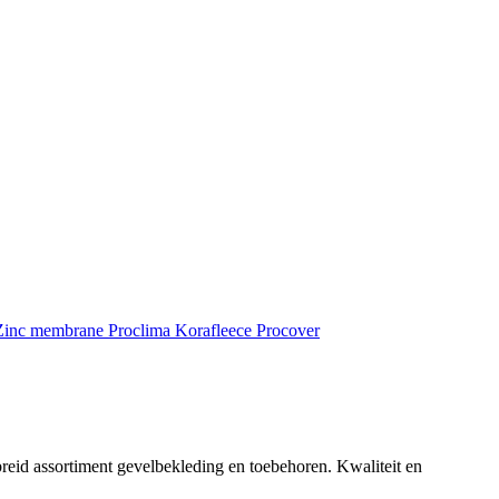
inc membrane
Proclima
Korafleece
Procover
reid assortiment gevelbekleding en toebehoren. Kwaliteit en