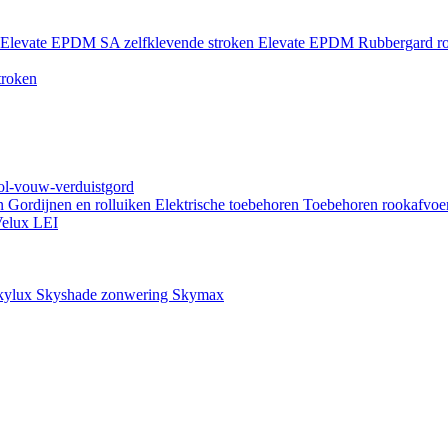
Elevate EPDM SA zelfklevende stroken
Elevate EPDM Rubbergard ro
troken
rol-vouw-verduistgord
en
Gordijnen en rolluiken
Elektrische toebehoren
Toebehoren rookafvoe
elux LEI
kylux Skyshade zonwering
Skymax