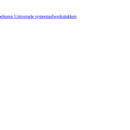
behoren
Universele systeemafwerkstukken