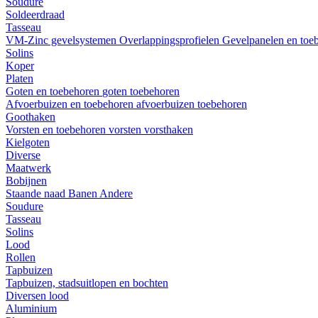
Soudure
Soldeerdraad
Tasseau
VM-Zinc gevelsystemen
Overlappingsprofielen
Gevelpanelen en toe
Solins
Koper
Platen
Goten en toebehoren
goten
toebehoren
Afvoerbuizen en toebehoren
afvoerbuizen
toebehoren
Goothaken
Vorsten en toebehoren
vorsten
vorsthaken
Kielgoten
Diverse
Maatwerk
Bobijnen
Staande naad
Banen
Andere
Soudure
Tasseau
Solins
Lood
Rollen
Tapbuizen
Tapbuizen, stadsuitlopen en bochten
Diversen lood
Aluminium