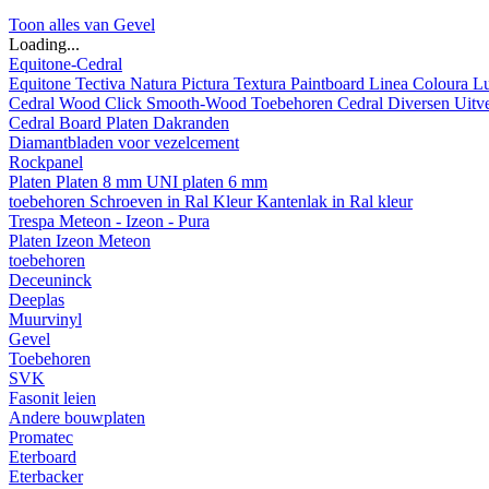
Toon alles van Gevel
Loading...
Equitone-Cedral
Equitone
Tectiva
Natura
Pictura
Textura
Paintboard
Linea
Coloura
L
Cedral
Wood
Click Smooth-Wood
Toebehoren Cedral
Diversen
Uitv
Cedral Board
Platen
Dakranden
Diamantbladen voor vezelcement
Rockpanel
Platen
Platen 8 mm
UNI platen 6 mm
toebehoren
Schroeven in Ral Kleur
Kantenlak in Ral kleur
Trespa Meteon - Izeon - Pura
Platen
Izeon
Meteon
toebehoren
Deceuninck
Deeplas
Muurvinyl
Gevel
Toebehoren
SVK
Fasonit leien
Andere bouwplaten
Promatec
Eterboard
Eterbacker