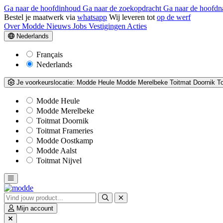
Ga naar de hoofdinhoud
Ga naar de zoekopdracht
Ga naar de hoofdn
Bestel je maatwerk via
whatsapp
Wij leveren tot
op de werf
Over Modde
Nieuws
Jobs
Vestigingen
Acties
Nederlands
Français
Nederlands
Je voorkeurslocatie:
Modde Heule
Modde Merelbeke
Toitmat Doornik
T
Modde Heule
Modde Merelbeke
Toitmat Doornik
Toitmat Frameries
Modde Oostkamp
Modde Aalst
Toitmat Nijvel
Mijn account