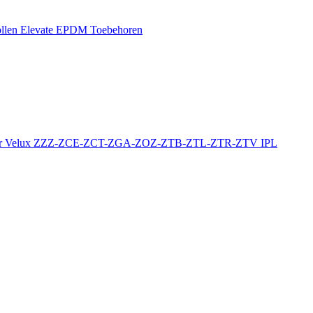
llen
Elevate EPDM Toebehoren
r
Velux ZZZ-ZCE-ZCT-ZGA-ZOZ-ZTB-ZTL-ZTR-ZTV
IPL