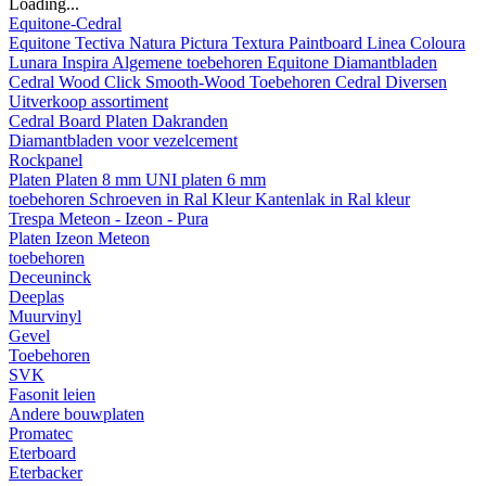
Loading...
Equitone-Cedral
Equitone
Tectiva
Natura
Pictura
Textura
Paintboard
Linea
Coloura
Lunara
Inspira
Algemene toebehoren Equitone
Diamantbladen
Cedral
Wood
Click Smooth-Wood
Toebehoren Cedral
Diversen
Uitverkoop assortiment
Cedral Board
Platen
Dakranden
Diamantbladen voor vezelcement
Rockpanel
Platen
Platen 8 mm
UNI platen 6 mm
toebehoren
Schroeven in Ral Kleur
Kantenlak in Ral kleur
Trespa Meteon - Izeon - Pura
Platen
Izeon
Meteon
toebehoren
Deceuninck
Deeplas
Muurvinyl
Gevel
Toebehoren
SVK
Fasonit leien
Andere bouwplaten
Promatec
Eterboard
Eterbacker