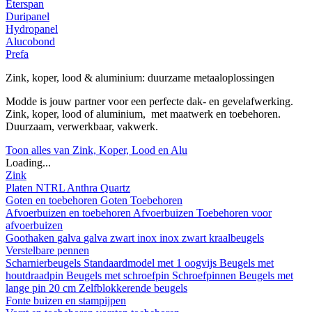
Eterspan
Duripanel
Hydropanel
Alucobond
Prefa
Zink, koper, lood & aluminium: duurzame metaaloplossingen
Modde is jouw partner voor een perfecte dak- en gevelafwerking.
Zink, koper, lood of aluminium, met maatwerk en toebehoren.
Duurzaam, verwerkbaar, vakwerk.
Toon alles van Zink, Koper, Lood en Alu
Loading...
Zink
Platen
NTRL
Anthra
Quartz
Goten en toebehoren
Goten
Toebehoren
Afvoerbuizen en toebehoren
Afvoerbuizen
Toebehoren voor
afvoerbuizen
Goothaken
galva
galva zwart
inox
inox zwart
kraalbeugels
Verstelbare pennen
Scharnierbeugels
Standaardmodel met 1 oogvijs
Beugels met
houtdraadpin
Beugels met schroefpin
Schroefpinnen
Beugels met
lange pin 20 cm
Zelfblokkerende beugels
Fonte buizen en stampijpen