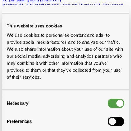
Recticel
BI4
BI4 afschotplaten
Eurowall / Eurowall E
Powerroof
Powerdeck F
Powerroof max
Powerwall
Eurothane silver / silver
sponning
Eurothane silver afschot
Eurofloor
Topcover
Rectivent
Euroroof
Euroroof Max
This website uses cookies
Utherm
Utherm Roof M
Utherm Sarking A
Utherm Sarking L Plus
SD
Utherm Wall L
Utherm Roof L
Utherm Sarking K
We use cookies to personalise content and ads, to
Elev isogard AK/AF RF-S
30mm
40mm
50mm
60mm
70mm
80mm
90mm
100mm
110mm
120mm
130mm
140mm
150mm
provide social media features and to analyse our traffic.
160mm
We also share information about your use of our site with
Idelco
our social media, advertising and analytics partners who
Minerale wol (platen en rollen)
Hellend dak
Ursa
Knauf
Rockwool
Isover
may combine it with other information that you’ve
Plat dak
Rockwool
provided to them or that they’ve collected from your use
Wand - Zoldervloer - spouw
Ursa
Isover
Rockwool
of their services.
Houtvezelisolatie
Diversen
Vacuumisolatie
Recticel
Consent
Kingspan
Necessary
Selection
Alle toebehoren
Van folies, lijmen en ventilatie tot rookgasafvoer, zoldertrappen en
Preferences
gereedschap, bij Modde vind je alle toebehoren voor een vlotte,
professionele afwerking.