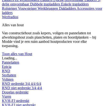
delig omvormbaar
Dubbele trapladders
Enkele trapladders
Rolsteiger
Vouwsteiger
Werkbruggen
Dakladders
Accessoires voor
ladders
Werfradios
Alles van hout
Van constructiehout zoals kepers, voligen en pannelatten tot
afwerkingshout zoals planchetten, platen en boordplanken – bij
Modde vind je een ruim aanbod houtproducten voor elke
toepassing.
Toon alles van Hout
Loading...
Pannelatten
Epicia
RND
Stoflatten
Voligen
RND gedrenkt
3/4
4/4
6/4
RND niet gedrenkt
3/4
4/4
Douglas gedrenkt
Vuren
KVH-FJ gedrenkt
KVH-FJ niet gedrenkt