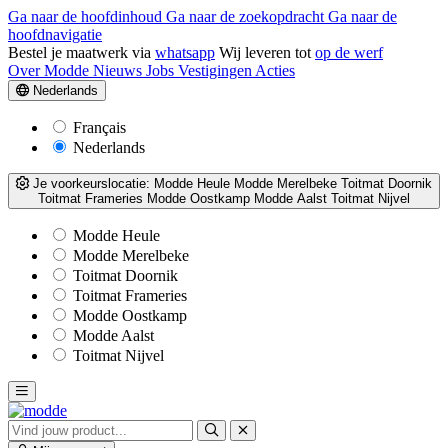
Ga naar de hoofdinhoud
Ga naar de zoekopdracht
Ga naar de
hoofdnavigatie
Bestel je maatwerk via
whatsapp
Wij leveren tot
op de werf
Over Modde
Nieuws
Jobs
Vestigingen
Acties
Nederlands
Français
Nederlands
Je voorkeurslocatie:
Modde Heule
Modde Merelbeke
Toitmat Doornik
Toitmat Frameries
Modde Oostkamp
Modde Aalst
Toitmat Nijvel
Modde Heule
Modde Merelbeke
Toitmat Doornik
Toitmat Frameries
Modde Oostkamp
Modde Aalst
Toitmat Nijvel