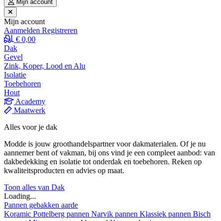
Mijn account
Mijn account
Aanmelden
Registreren
€ 0,00
Dak
Gevel
Zink, Koper, Lood en Alu
Isolatie
Toebehoren
Hout
Academy
Maatwerk
Alles voor je dak
Modde is jouw groothandelspartner voor dakmaterialen. Of je nu
aannemer bent of vakman, bij ons vind je een compleet aanbod: van
dakbedekking en isolatie tot onderdak en toebehoren. Reken op
kwaliteitsproducten en advies op maat.
Toon alles van Dak
Loading...
Pannen gebakken aarde
Koramic
Pottelberg pannen
Narvik pannen
Klassiek pannen
Bisch