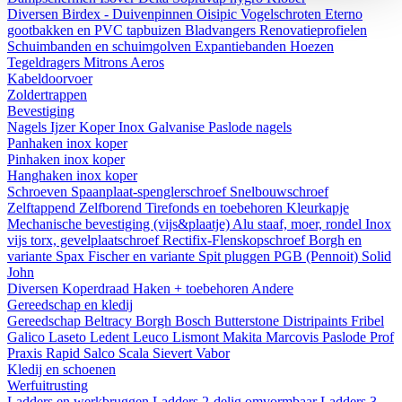
Diversen
Birdex - Duivenpinnen Oisipic
Vogelschroten
Eterno
gootbakken en PVC tapbuizen
Bladvangers
Renovatieprofielen
Schuimbanden en schuimgolven
Expantiebanden
Hoezen
Tegeldragers
Mitrons
Aeros
Kabeldoorvoer
Zoldertrappen
Bevestiging
Nagels
Ijzer
Koper
Inox
Galvanise
Paslode nagels
Panhaken
inox
koper
Pinhaken
inox
koper
Hanghaken
inox
koper
Schroeven
Spaanplaat-spenglerschroef
Snelbouwschroef
Zelftappend
Zelfborend
Tirefonds en toebehoren
Kleurkapje
Mechanische bevestiging (vijs&plaatje)
Alu staaf, moer, rondel
Inox
vijs torx, gevelplaatschroef
Rectifix-Flenskopschroef
Borgh en
variante
Spax
Fischer en variante
Spit pluggen
PGB (Pennoit)
Solid
John
Diversen
Koperdraad
Haken + toebehoren
Andere
Gereedschap en kledij
Gereedschap
Beltracy
Borgh
Bosch
Butterstone
Distripaints
Fribel
Galico
Laseto
Ledent
Leuco
Lismont
Makita
Marcovis
Paslode
Prof
Praxis
Rapid
Salco
Scala
Sievert
Vabor
Kledij en schoenen
Werfuitrusting
Ladders en werkbruggen
Ladders 2-delig omvormbaar
Ladders 3-