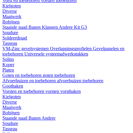
Vorst en toebehoren
vorsten
toebehoren
Kielgoten
Diverse
Maatwerk
Bobijnen
Staande naad
Banen
Klangen
Andere
Kit G3
Soudure
Soldeerdraad
Tasseau
VM-Zinc gevelsystemen
Overlappingsprofielen
Gevelpanelen en
toebehoren
Universele systeemafwerkstukken
Solins
Koper
Platen
Goten en toebehoren
goten
toebehoren
Afvoerbuizen en toebehoren
afvoerbuizen
toebehoren
Goothaken
Vorsten en toebehoren
vorsten
vorsthaken
Kielgoten
Diverse
Maatwerk
Bobijnen
Staande naad
Banen
Andere
Soudure
Tasseau