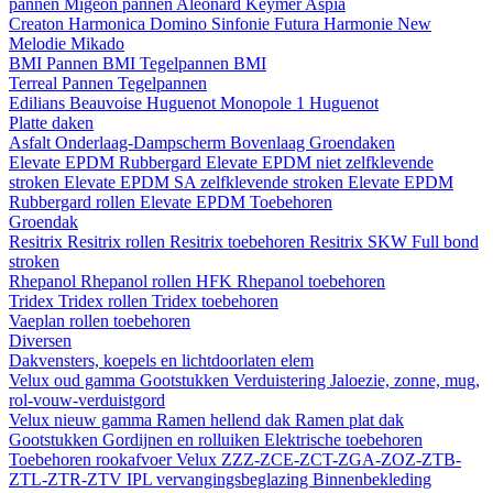
pannen
Migeon pannen
Aleonard
Keymer
Aspia
Creaton
Harmonica
Domino
Sinfonie
Futura
Harmonie New
Melodie
Mikado
BMI
Pannen BMI
Tegelpannen BMI
Terreal
Pannen
Tegelpannen
Edilians
Beauvoise Huguenot
Monopole 1 Huguenot
Platte daken
Asfalt
Onderlaag-Dampscherm
Bovenlaag
Groendaken
Elevate EPDM Rubbergard
Elevate EPDM niet zelfklevende
stroken
Elevate EPDM SA zelfklevende stroken
Elevate EPDM
Rubbergard rollen
Elevate EPDM Toebehoren
Groendak
Resitrix
Resitrix rollen
Resitrix toebehoren
Resitrix SKW Full bond
stroken
Rhepanol
Rhepanol rollen HFK
Rhepanol toebehoren
Tridex
Tridex rollen
Tridex toebehoren
Vaeplan
rollen
toebehoren
Diversen
Dakvensters, koepels en lichtdoorlaten elem
Velux oud gamma
Gootstukken
Verduistering
Jaloezie, zonne, mug,
rol-vouw-verduistgord
Velux nieuw gamma
Ramen hellend dak
Ramen plat dak
Gootstukken
Gordijnen en rolluiken
Elektrische toebehoren
Toebehoren rookafvoer
Velux ZZZ-ZCE-ZCT-ZGA-ZOZ-ZTB-
ZTL-ZTR-ZTV
IPL vervangingsbeglazing
Binnenbekleding