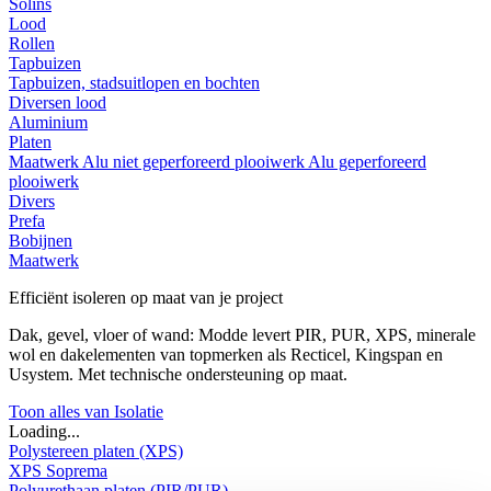
Solins
Lood
Rollen
Tapbuizen
Tapbuizen, stadsuitlopen en bochten
Diversen lood
Aluminium
Platen
Maatwerk
Alu niet geperforeerd plooiwerk
Alu geperforeerd
plooiwerk
Divers
Prefa
Bobijnen
Maatwerk
Efficiënt isoleren op maat van je project
Dak, gevel, vloer of wand: Modde levert PIR, PUR, XPS, minerale
wol en dakelementen van topmerken als Recticel, Kingspan en
Usystem. Met technische ondersteuning op maat.
Toon alles van Isolatie
Loading...
Polystereen platen (XPS)
XPS Soprema
Polyurethaan platen (PIR/PUR)