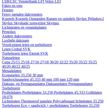
LSB/LSC
Vensterbank LFI
Velux LEI
Fakro en roto
Fenstro
Ferov metalen dakvensters
Koepels
Koepels
Opstanden
Ramen en spindels
Skylux IWindow2
Skylux Skyshade zonwering
Skymax
Lichtstraten en verandaplaten
Pergolux
Andere dakvensters
Luxlight dakraam
Vezelcement leien en toebehoren
Leien
Cedral
SVK
Toebehoren leien
Eternit
SVK
Natuurleien
Cupa
25/15
25/18
27/16
27/18
30/20
32/22
35/20
35/22
35/25
40/20
40/22
40/25
Metaalplaten
Ecopanelen 33.250
30 mm
Sandwichpanelen 45.333
40 mm
100 mm
120 mm
Dakpan- en Permapanplaten
Dakpanplaten
Permapanplaten
Toebehoren
Profielplaten
Profielplaten 33.250
Profielplaten 45.333
Golfplaten
18.076
Lichtstraten
Thermoroof panelen
Polycarbonaat lichtstraten 33.250
Toebehoren Eco + sandwich + profielplaten
Toebehoren 33.250