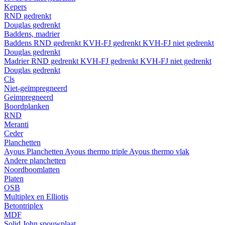
Kepers
RND gedrenkt
Douglas gedrenkt
Baddens, madrier
Baddens
RND gedrenkt
KVH-FJ gedrenkt
KVH-FJ niet gedrenkt
Douglas gedrenkt
Madrier
RND gedrenkt
KVH-FJ gedrenkt
KVH-FJ niet gedrenkt
Douglas gedrenkt
Cls
Niet-geïmpregneerd
Geimpregneerd
Boordplanken
RND
Meranti
Ceder
Planchetten
Ayous Planchetten
Ayous thermo triple
Ayous thermo vlak
Andere planchetten
Noordboomlatten
Platen
OSB
Multiplex en Elliotis
Betontriplex
MDF
Solid John spouwplaat