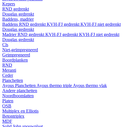
Kepers
RND gedrenkt
Douglas gedrenkt
Baddens, madrier
Baddens
RND gedrenkt
KVH-FJ gedrenkt
KVH-FJ niet gedrenkt
Douglas gedrenkt
Madrier
RND gedrenkt
KVH-FJ gedrenkt
KVH-FJ niet gedrenkt
Douglas gedrenkt
Cls
Niet-geïmpregneerd
Geimpregneerd
Boordplanken
RND
Meranti
Ceder
Planchetten
Ayous Planchetten
Ayous thermo triple
Ayous thermo vlak
Andere planchetten
Noordboomlatten
Platen
OSB
Multiplex en Elliotis
Betontriplex
MDF
Solid John spouwplaat