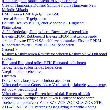
pannen
Migeon pannen
Aleonard
Keymer
Aspia
Creaton
Harmonica
Domino
Sinfonie
Futura
Harmonie New
Melodie
Mikado
BMI
Pannen BMI
Tegelpannen BMI
Terreal
Pannen
Tegelpannen
Edilians
Beauvoise Huguenot
Monopole 1 Huguenot
Platte daken
Asfalt
Onderlaag-Dampscherm
Bovenlaag
Groendaken
Elevate EPDM Rubbergard
Elevate EPDM niet zelfklevende
stroken
Elevate EPDM SA zelfklevende stroken
Elevate EPDM
Rubbergard rollen
Elevate EPDM Toebehoren
Groendak
Resitrix
Resitrix rollen
Resitrix toebehoren
Resitrix SKW Full bond
stroken
Rhepanol
Rhepanol rollen HFK
Rhepanol toebehoren
Tridex
Tridex rollen
Tridex toebehoren
Vaeplan
rollen
toebehoren
Diversen
Dakvensters, koepels en lichtdoorlaten elem
Velux oud gamma
Gootstukken
Verduistering
Jaloezie, zonne, mug,
rol-vouw-verduistgord
Velux nieuw gamma
Ramen hellend dak
Ramen plat dak
Gootstukken
Gordijnen en rolluiken
Elektrische toebehoren
Toebehoren rookafvoer
Velux ZZZ-ZCE-ZCT-ZGA-ZOZ-ZTB-
ZTL-ZTR-ZTV
IPL vervangingsbeglazing
Binnenbekleding