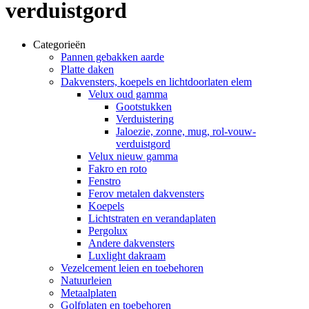
verduistgord
Categorieën
Pannen gebakken aarde
Platte daken
Dakvensters, koepels en lichtdoorlaten elem
Velux oud gamma
Gootstukken
Verduistering
Jaloezie, zonne, mug, rol-vouw-
verduistgord
Velux nieuw gamma
Fakro en roto
Fenstro
Ferov metalen dakvensters
Koepels
Lichtstraten en verandaplaten
Pergolux
Andere dakvensters
Luxlight dakraam
Vezelcement leien en toebehoren
Natuurleien
Metaalplaten
Golfplaten en toebehoren