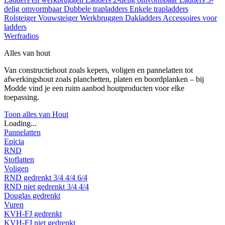
delig omvormbaar
Dubbele trapladders
Enkele trapladders
Rolsteiger
Vouwsteiger
Werkbruggen
Dakladders
Accessoires voor
ladders
Werfradios
Alles van hout
Van constructiehout zoals kepers, voligen en pannelatten tot
afwerkingshout zoals planchetten, platen en boordplanken – bij
Modde vind je een ruim aanbod houtproducten voor elke
toepassing.
Toon alles van Hout
Loading...
Pannelatten
Epicia
RND
Stoflatten
Voligen
RND gedrenkt
3/4
4/4
6/4
RND niet gedrenkt
3/4
4/4
Douglas gedrenkt
Vuren
KVH-FJ gedrenkt
KVH-FJ niet gedrenkt