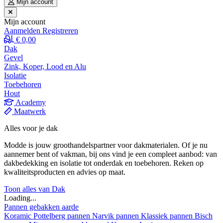
Mijn account
Mijn account
Aanmelden
Registreren
€ 0,00
Dak
Gevel
Zink, Koper, Lood en Alu
Isolatie
Toebehoren
Hout
Academy
Maatwerk
Alles voor je dak
Modde is jouw groothandelspartner voor dakmaterialen. Of je nu
aannemer bent of vakman, bij ons vind je een compleet aanbod: van
dakbedekking en isolatie tot onderdak en toebehoren. Reken op
kwaliteitsproducten en advies op maat.
Toon alles van Dak
Loading...
Pannen gebakken aarde
Koramic
Pottelberg pannen
Narvik pannen
Klassiek pannen
Bisch