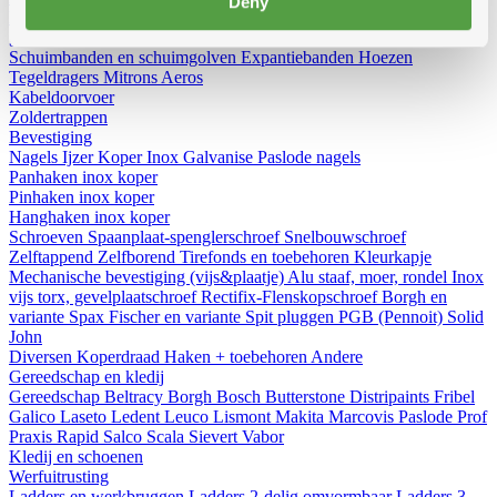
Deny
Diversen
Birdex - Duivenpinnen Oisipic
Vogelschroten
Eterno
gootbakken en PVC tapbuizen
Bladvangers
Renovatieprofielen
Schuimbanden en schuimgolven
Expantiebanden
Hoezen
Tegeldragers
Mitrons
Aeros
Kabeldoorvoer
Zoldertrappen
Bevestiging
Nagels
Ijzer
Koper
Inox
Galvanise
Paslode nagels
Panhaken
inox
koper
Pinhaken
inox
koper
Hanghaken
inox
koper
Schroeven
Spaanplaat-spenglerschroef
Snelbouwschroef
Zelftappend
Zelfborend
Tirefonds en toebehoren
Kleurkapje
Mechanische bevestiging (vijs&plaatje)
Alu staaf, moer, rondel
Inox
vijs torx, gevelplaatschroef
Rectifix-Flenskopschroef
Borgh en
variante
Spax
Fischer en variante
Spit pluggen
PGB (Pennoit)
Solid
John
Diversen
Koperdraad
Haken + toebehoren
Andere
Gereedschap en kledij
Gereedschap
Beltracy
Borgh
Bosch
Butterstone
Distripaints
Fribel
Galico
Laseto
Ledent
Leuco
Lismont
Makita
Marcovis
Paslode
Prof
Praxis
Rapid
Salco
Scala
Sievert
Vabor
Kledij en schoenen
Werfuitrusting
Ladders en werkbruggen
Ladders 2-delig omvormbaar
Ladders 3-