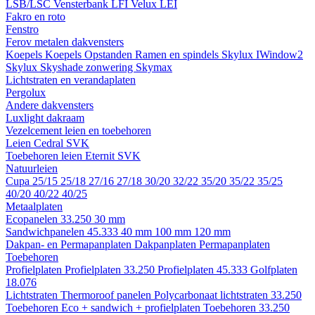
LSB/LSC
Vensterbank LFI
Velux LEI
Fakro en roto
Fenstro
Ferov metalen dakvensters
Koepels
Koepels
Opstanden
Ramen en spindels
Skylux IWindow2
Skylux Skyshade zonwering
Skymax
Lichtstraten en verandaplaten
Pergolux
Andere dakvensters
Luxlight dakraam
Vezelcement leien en toebehoren
Leien
Cedral
SVK
Toebehoren leien
Eternit
SVK
Natuurleien
Cupa
25/15
25/18
27/16
27/18
30/20
32/22
35/20
35/22
35/25
40/20
40/22
40/25
Metaalplaten
Ecopanelen 33.250
30 mm
Sandwichpanelen 45.333
40 mm
100 mm
120 mm
Dakpan- en Permapanplaten
Dakpanplaten
Permapanplaten
Toebehoren
Profielplaten
Profielplaten 33.250
Profielplaten 45.333
Golfplaten
18.076
Lichtstraten
Thermoroof panelen
Polycarbonaat lichtstraten 33.250
Toebehoren Eco + sandwich + profielplaten
Toebehoren 33.250