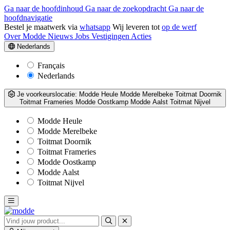
Ga naar de hoofdinhoud
Ga naar de zoekopdracht
Ga naar de
hoofdnavigatie
Bestel je maatwerk via
whatsapp
Wij leveren tot
op de werf
Over Modde
Nieuws
Jobs
Vestigingen
Acties
Nederlands
Français
Nederlands
Je voorkeurslocatie:
Modde Heule
Modde Merelbeke
Toitmat Doornik
Toitmat Frameries
Modde Oostkamp
Modde Aalst
Toitmat Nijvel
Modde Heule
Modde Merelbeke
Toitmat Doornik
Toitmat Frameries
Modde Oostkamp
Modde Aalst
Toitmat Nijvel