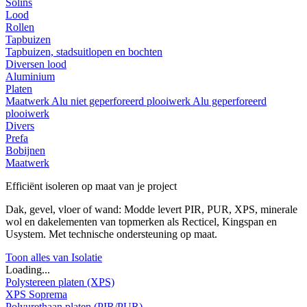
Solins
Lood
Rollen
Tapbuizen
Tapbuizen, stadsuitlopen en bochten
Diversen lood
Aluminium
Platen
Maatwerk
Alu niet geperforeerd plooiwerk
Alu geperforeerd
plooiwerk
Divers
Prefa
Bobijnen
Maatwerk
Efficiënt isoleren op maat van je project
Dak, gevel, vloer of wand: Modde levert PIR, PUR, XPS, minerale
wol en dakelementen van topmerken als Recticel, Kingspan en
Usystem. Met technische ondersteuning op maat.
Toon alles van Isolatie
Loading...
Polystereen platen (XPS)
XPS Soprema
Polyurethaan platen (PIR/PUR)