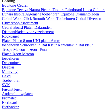
Loading...
Equitone-Cedral
Equitone
Tectiva
Natura
Pictura
Textura
Paintboard
Linea
Coloura
Lunara
Inspira
Algemene toebehoren Equitone
Diamantbladen
Cedral
Wood
Click Smooth-Wood
Toebehoren Cedral
Diversen
Uitverkoop assortiment
Cedral Board
Platen
Dakranden
Diamantbladen voor vezelcement
Rockpanel
Platen
Platen 8 mm
UNI platen 6 mm
toebehoren
Schroeven in Ral Kleur
Kantenlak in Ral kleur
Trespa Meteon - Izeon - Pura
Platen
Izeon
Meteon
toebehoren
Deceuninck
Deeplas
Muurvinyl
Gevel
Toebehoren
SVK
Fasonit leien
Andere bouwplaten
Promatec
Eterboard
Eterbacker