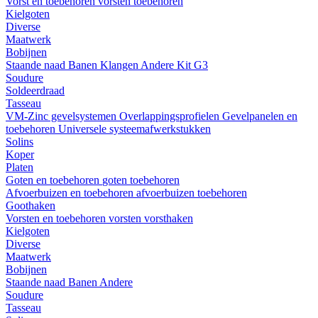
Vorst en toebehoren
vorsten
toebehoren
Kielgoten
Diverse
Maatwerk
Bobijnen
Staande naad
Banen
Klangen
Andere
Kit G3
Soudure
Soldeerdraad
Tasseau
VM-Zinc gevelsystemen
Overlappingsprofielen
Gevelpanelen en
toebehoren
Universele systeemafwerkstukken
Solins
Koper
Platen
Goten en toebehoren
goten
toebehoren
Afvoerbuizen en toebehoren
afvoerbuizen
toebehoren
Goothaken
Vorsten en toebehoren
vorsten
vorsthaken
Kielgoten
Diverse
Maatwerk
Bobijnen
Staande naad
Banen
Andere
Soudure
Tasseau