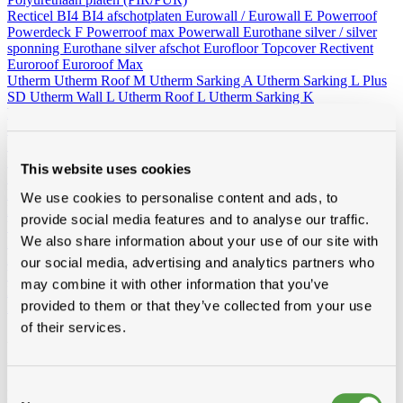
Recticel
BI4
BI4 afschotplaten
Eurowall / Eurowall E
Powerroof
Powerdeck F
Powerroof max
Powerwall
Eurothane silver / silver
sponning
Eurothane silver afschot
Eurofloor
Topcover
Rectivent
Euroroof
Euroroof Max
Utherm
Utherm Roof M
Utherm Sarking A
Utherm Sarking L Plus
SD
Utherm Wall L
Utherm Roof L
Utherm Sarking K
Elev isogard AK/AF RF-S
30mm
40mm
50mm
60mm
70mm
80mm
90mm
100mm
110mm
120mm
130mm
140mm
150mm
160mm
Idelco
This website uses cookies
Minerale wol (platen en rollen)
Hellend dak
Ursa
Knauf
Rockwool
Isover
We use cookies to personalise content and ads, to
Plat dak
Rockwool
provide social media features and to analyse our traffic.
Wand - Zoldervloer - spouw
Ursa
Isover
Rockwool
We also share information about your use of our site with
Houtvezelisolatie
Diversen
our social media, advertising and analytics partners who
Vacuumisolatie
may combine it with other information that you’ve
Recticel
provided to them or that they’ve collected from your use
Kingspan
of their services.
Alle toebehoren
Van folies, lijmen en ventilatie tot rookgasafvoer, zoldertrappen en
gereedschap, bij Modde vind je alle toebehoren voor een vlotte,
Consent
professionele afwerking.