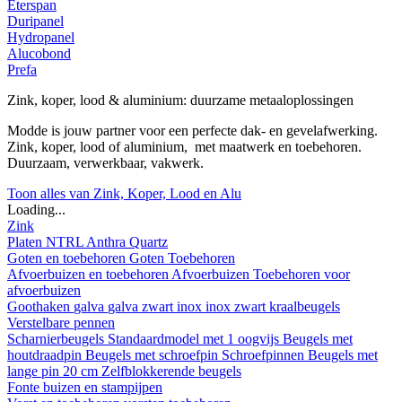
Eterspan
Duripanel
Hydropanel
Alucobond
Prefa
Zink, koper, lood & aluminium: duurzame metaaloplossingen
Modde is jouw partner voor een perfecte dak- en gevelafwerking.
Zink, koper, lood of aluminium, met maatwerk en toebehoren.
Duurzaam, verwerkbaar, vakwerk.
Toon alles van Zink, Koper, Lood en Alu
Loading...
Zink
Platen
NTRL
Anthra
Quartz
Goten en toebehoren
Goten
Toebehoren
Afvoerbuizen en toebehoren
Afvoerbuizen
Toebehoren voor
afvoerbuizen
Goothaken
galva
galva zwart
inox
inox zwart
kraalbeugels
Verstelbare pennen
Scharnierbeugels
Standaardmodel met 1 oogvijs
Beugels met
houtdraadpin
Beugels met schroefpin
Schroefpinnen
Beugels met
lange pin 20 cm
Zelfblokkerende beugels
Fonte buizen en stampijpen