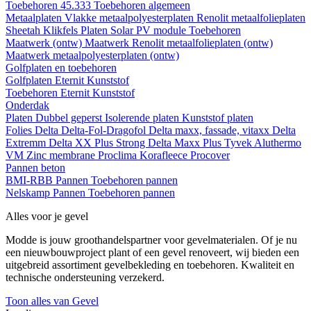
Toebehoren 45.333
Toebehoren algemeen
Metaalplaten
Vlakke metaalpolyesterplaten
Renolit metaalfolieplaten
Sheetah Klikfels
Platen
Solar PV module
Toebehoren
Maatwerk (ontw)
Maatwerk Renolit metaalfolieplaten (ontw)
Maatwerk metaalpolyesterplaten (ontw)
Golfplaten en toebehoren
Golfplaten
Eternit
Kunststof
Toebehoren
Eternit
Kunststof
Onderdak
Platen
Dubbel geperst
Isolerende platen
Kunststof platen
Folies
Delta
Delta-Fol-Dragofol
Delta maxx, fassade, vitaxx
Delta
Extremm
Delta XX Plus Strong
Delta Maxx Plus
Tyvek
Aluthermo
VM Zinc membrane
Proclima
Korafleece
Procover
Pannen beton
BMI-RBB
Pannen
Toebehoren pannen
Nelskamp
Pannen
Toebehoren pannen
Alles voor je gevel
Modde is jouw groothandelspartner voor gevelmaterialen. Of je nu
een nieuwbouwproject plant of een gevel renoveert, wij bieden een
uitgebreid assortiment gevelbekleding en toebehoren. Kwaliteit en
technische ondersteuning verzekerd.
Toon alles van Gevel