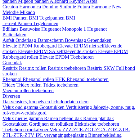
pannen
Migeon pannen
Aleonard
Keymer
Aspia
Creaton
Harmonica
Domino
Sinfonie
Futura
Harmonie New
Melodie
Mikado
BMI
Pannen BMI
Tegelpannen BMI
Terreal
Pannen
Tegelpannen
Edilians
Beauvoise Huguenot
Monopole 1 Huguenot
Platte daken
Asfalt
Onderlaag-Dampscherm
Bovenlaag
Groendaken
Elevate EPDM Rubbergard
Elevate EPDM niet zelfklevende
stroken
Elevate EPDM SA zelfklevende stroken
Elevate EPDM
Rubbergard rollen
Elevate EPDM Toebehoren
Groendak
Resitrix
Resitrix rollen
Resitrix toebehoren
Resitrix SKW Full bond
stroken
Rhepanol
Rhepanol rollen HFK
Rhepanol toebehoren
Tridex
Tridex rollen
Tridex toebehoren
Vaeplan
rollen
toebehoren
Diversen
Dakvensters, koepels en lichtdoorlaten elem
Velux oud gamma
Gootstukken
Verduistering
Jaloezie, zonne, mug,
rol-vouw-verduistgord
Velux nieuw gamma
Ramen hellend dak
Ramen plat dak
Gootstukken
Gordijnen en rolluiken
Elektrische toebehoren
Toebehoren rookafvoer
Velux ZZZ-ZCE-ZCT-ZGA-ZOZ-ZTB-
ZTL-ZTR-ZTV
IPL vervangingsbeglazing
Binnenbekleding