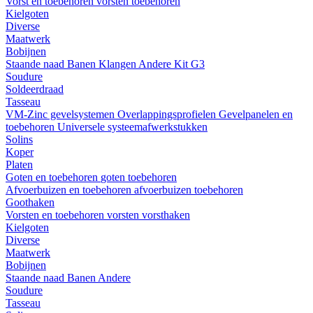
Vorst en toebehoren
vorsten
toebehoren
Kielgoten
Diverse
Maatwerk
Bobijnen
Staande naad
Banen
Klangen
Andere
Kit G3
Soudure
Soldeerdraad
Tasseau
VM-Zinc gevelsystemen
Overlappingsprofielen
Gevelpanelen en
toebehoren
Universele systeemafwerkstukken
Solins
Koper
Platen
Goten en toebehoren
goten
toebehoren
Afvoerbuizen en toebehoren
afvoerbuizen
toebehoren
Goothaken
Vorsten en toebehoren
vorsten
vorsthaken
Kielgoten
Diverse
Maatwerk
Bobijnen
Staande naad
Banen
Andere
Soudure
Tasseau