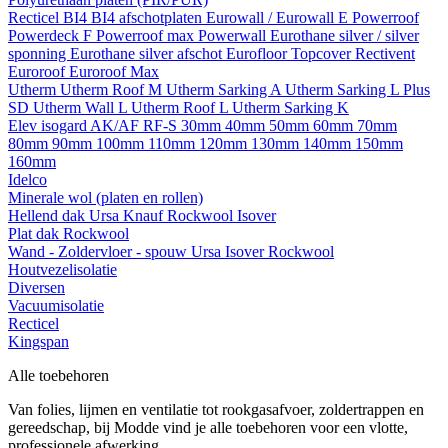
Recticel
BI4
BI4 afschotplaten
Eurowall / Eurowall E
Powerroof
Powerdeck F
Powerroof max
Powerwall
Eurothane silver / silver
sponning
Eurothane silver afschot
Eurofloor
Topcover
Rectivent
Euroroof
Euroroof Max
Utherm
Utherm Roof M
Utherm Sarking A
Utherm Sarking L Plus
SD
Utherm Wall L
Utherm Roof L
Utherm Sarking K
Elev isogard AK/AF RF-S
30mm
40mm
50mm
60mm
70mm
80mm
90mm
100mm
110mm
120mm
130mm
140mm
150mm
160mm
Idelco
Minerale wol (platen en rollen)
Hellend dak
Ursa
Knauf
Rockwool
Isover
Plat dak
Rockwool
Wand - Zoldervloer - spouw
Ursa
Isover
Rockwool
Houtvezelisolatie
Diversen
Vacuumisolatie
Recticel
Kingspan
Alle toebehoren
Van folies, lijmen en ventilatie tot rookgasafvoer, zoldertrappen en
gereedschap, bij Modde vind je alle toebehoren voor een vlotte,
professionele afwerking.