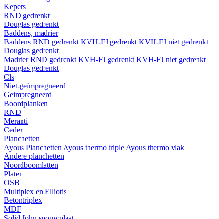
Kepers
RND gedrenkt
Douglas gedrenkt
Baddens, madrier
Baddens
RND gedrenkt
KVH-FJ gedrenkt
KVH-FJ niet gedrenkt
Douglas gedrenkt
Madrier
RND gedrenkt
KVH-FJ gedrenkt
KVH-FJ niet gedrenkt
Douglas gedrenkt
Cls
Niet-geïmpregneerd
Geimpregneerd
Boordplanken
RND
Meranti
Ceder
Planchetten
Ayous Planchetten
Ayous thermo triple
Ayous thermo vlak
Andere planchetten
Noordboomlatten
Platen
OSB
Multiplex en Elliotis
Betontriplex
MDF
Solid John spouwplaat