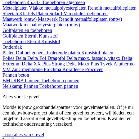
Toebehoren 45.333
Toebehoren algemeen
Metaalplaten
Vlakke metaalpolyesterplaten
Renolit metaalfolieplaten
Sheetah Klikfels
Platen
Solar PV module
Toebehoren
Maatwerk (ontw)
Maatwerk Renolit metaalfolieplaten (ontw)
Maatwerk metaalpolyesterplaten (ontw)
Golfplaten en toebehoren
Golfplaten
Eternit
Kunststof
Toebehoren
Eternit
Kunststof
Onderdak
Platen
Dubbel geperst
Isolerende platen
Kunststof platen
Folies
Delta
Delta-Fol-Dragofol
Delta maxx, fassade, vitaxx
Delta
Extremm
Delta XX Plus Strong
Delta Maxx Plus
Tyvek
Aluthermo
VM Zinc membrane
Proclima
Korafleece
Procover
Pannen beton
BMI-RBB
Pannen
Toebehoren pannen
Nelskamp
Pannen
Toebehoren pannen
Alles voor je gevel
Modde is jouw groothandelspartner voor gevelmaterialen. Of je nu
een nieuwbouwproject plant of een gevel renoveert, wij bieden een
uitgebreid assortiment gevelbekleding en toebehoren. Kwaliteit en
technische ondersteuning verzekerd.
Toon alles van Gevel