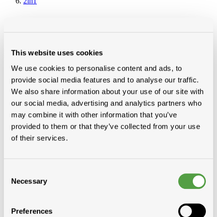
2in1
2in1
Categorieën
This website uses cookies
Pannen gebakken aarde
Platte daken
We use cookies to personalise content and ads, to
Dakvensters, koepels en lichtdoorlaten elem
provide social media features and to analyse our traffic.
Velux oud gamma
We also share information about your use of our site with
Velux nieuw gamma
Ramen hellend dak
our social media, advertising and analytics partners who
GGL
may combine it with other information that you’ve
GGU
provided to them or that they’ve collected from your use
GPL
GPU
of their services.
Integra
2in1
GPLS
GGLS
Consent
Integra
Necessary
Selection
3in1
Rookafvoer
Gevelelementen, vast glaselementen
Preferences
Ramen plat dak