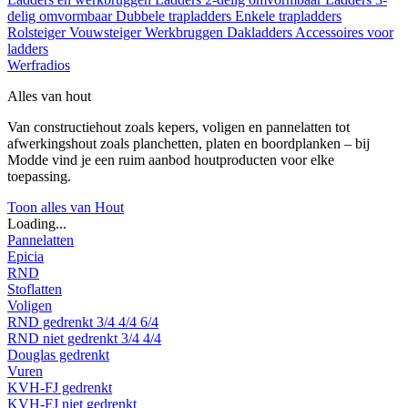
delig omvormbaar
Dubbele trapladders
Enkele trapladders
Rolsteiger
Vouwsteiger
Werkbruggen
Dakladders
Accessoires voor
ladders
Werfradios
Alles van hout
Van constructiehout zoals kepers, voligen en pannelatten tot
afwerkingshout zoals planchetten, platen en boordplanken – bij
Modde vind je een ruim aanbod houtproducten voor elke
toepassing.
Toon alles van Hout
Loading...
Pannelatten
Epicia
RND
Stoflatten
Voligen
RND gedrenkt
3/4
4/4
6/4
RND niet gedrenkt
3/4
4/4
Douglas gedrenkt
Vuren
KVH-FJ gedrenkt
KVH-FJ niet gedrenkt