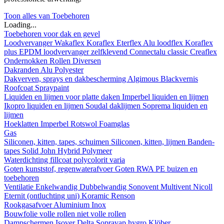
Toon alles van Toebehoren
Loading...
Toebehoren voor dak en gevel
Loodvervanger
Wakaflex
Koraflex
Eterflex
Alu loodflex
Koraflex
plus
EPDM loodvervanger zelfklevend
Connectalu classic
Creaflex
Ondernokken
Rollen
Diversen
Dakranden
Alu
Polyester
Dakverven, sprays en dakbescherming
Algimous
Blackvernis
Roofcoat
Spraypaint
Liquiden en lijmen voor platte daken
Imperbel liquiden en lijmen
Ikopro liquiden en lijmen
Soudal daklijmen
Soprema liquiden en
lijmen
Hoeklatten
Imperbel
Rotswol
Foamglas
Gas
Siliconen, kitten, tapes, schuimen
Siliconen, kitten, lijmen
Banden-
tapes
Solid John Hybrid Polymeer
Waterdichting
fillcoat
polycolorit
varia
Goten kunststof, regenwaterafvoer
Goten
RWA
PE buizen en
toebehoren
Ventilatie
Enkelwandig
Dubbelwandig
Sonovent
Multivent
Nicoll
Eternit (ontluchting uni)
Koramic
Renson
Rookgasafvoer
Aluminium
Inox
Bouwfolie
volle rollen
niet volle rollen
Dampschermen
Isover
Delta
Sopravap hygro
Klöber