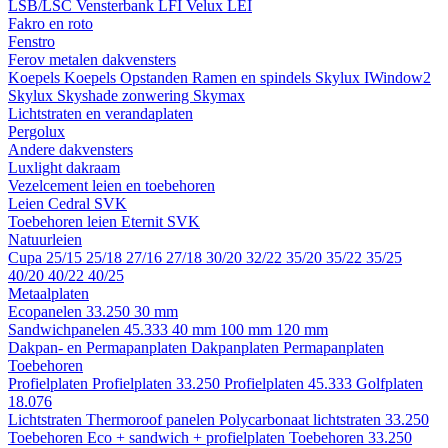
LSB/LSC
Vensterbank LFI
Velux LEI
Fakro en roto
Fenstro
Ferov metalen dakvensters
Koepels
Koepels
Opstanden
Ramen en spindels
Skylux IWindow2
Skylux Skyshade zonwering
Skymax
Lichtstraten en verandaplaten
Pergolux
Andere dakvensters
Luxlight dakraam
Vezelcement leien en toebehoren
Leien
Cedral
SVK
Toebehoren leien
Eternit
SVK
Natuurleien
Cupa
25/15
25/18
27/16
27/18
30/20
32/22
35/20
35/22
35/25
40/20
40/22
40/25
Metaalplaten
Ecopanelen 33.250
30 mm
Sandwichpanelen 45.333
40 mm
100 mm
120 mm
Dakpan- en Permapanplaten
Dakpanplaten
Permapanplaten
Toebehoren
Profielplaten
Profielplaten 33.250
Profielplaten 45.333
Golfplaten
18.076
Lichtstraten
Thermoroof panelen
Polycarbonaat lichtstraten 33.250
Toebehoren Eco + sandwich + profielplaten
Toebehoren 33.250