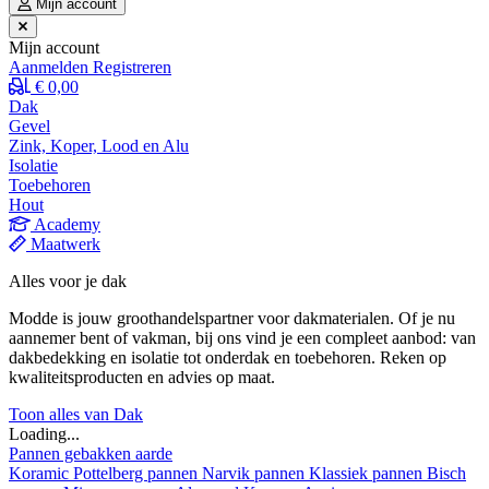
Mijn account
Mijn account
Aanmelden
Registreren
€ 0,00
Dak
Gevel
Zink, Koper, Lood en Alu
Isolatie
Toebehoren
Hout
Academy
Maatwerk
Alles voor je dak
Modde is jouw groothandelspartner voor dakmaterialen. Of je nu
aannemer bent of vakman, bij ons vind je een compleet aanbod: van
dakbedekking en isolatie tot onderdak en toebehoren. Reken op
kwaliteitsproducten en advies op maat.
Toon alles van Dak
Loading...
Pannen gebakken aarde
Koramic
Pottelberg pannen
Narvik pannen
Klassiek pannen
Bisch