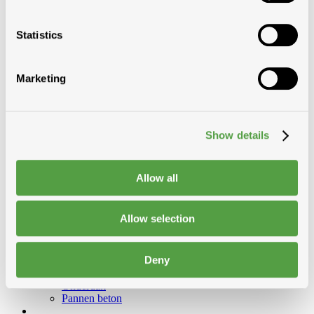
Gootstukken
Gordijnen en rolluiken
Elektrische toebehoren
Statistics
Toebehoren rookafvoer
Velux ZZZ-ZCE-ZCT-ZGA-ZOZ-ZTB-
ZTL-ZTR-ZTV
Marketing
IPL vervangingsbeglazing
Binnenbekleding LSB/LSC
Vensterbank LFI
Velux LEI
Fakro en roto
Show details
Fenstro
Ferov metalen dakvensters
Koepels
Allow all
Lichtstraten en verandaplaten
Pergolux
Andere dakvensters
Allow selection
Luxlight dakraam
Vezelcement leien en toebehoren
Natuurleien
Deny
Metaalplaten
Golfplaten en toebehoren
Onderdak
Pannen beton