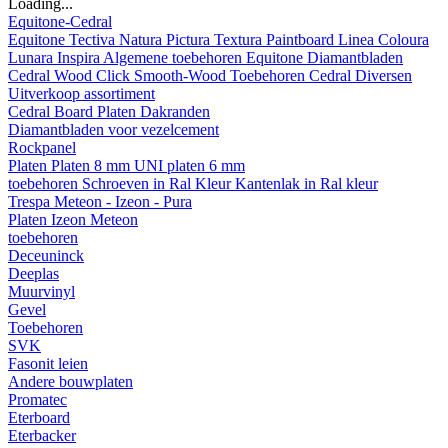
Loading...
Equitone-Cedral
Equitone
Tectiva
Natura
Pictura
Textura
Paintboard
Linea
Coloura
Lunara
Inspira
Algemene toebehoren Equitone
Diamantbladen
Cedral
Wood
Click Smooth-Wood
Toebehoren Cedral
Diversen
Uitverkoop assortiment
Cedral Board
Platen
Dakranden
Diamantbladen voor vezelcement
Rockpanel
Platen
Platen 8 mm
UNI platen 6 mm
toebehoren
Schroeven in Ral Kleur
Kantenlak in Ral kleur
Trespa Meteon - Izeon - Pura
Platen
Izeon
Meteon
toebehoren
Deceuninck
Deeplas
Muurvinyl
Gevel
Toebehoren
SVK
Fasonit leien
Andere bouwplaten
Promatec
Eterboard
Eterbacker