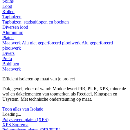
Solins
Lood
Rollen
Tapbuizen
Tapbuizen, stadsuitlopen en bochten
Diversen lood
Aluminium
Platen
Maatwerk
Alu niet geperforeerd plooiwerk
Alu geperforeerd
plooiwerk
Divers
Prefa
Bobijnen
Maatwerk
Efficiënt isoleren op maat van je project
Dak, gevel, vloer of wand: Modde levert PIR, PUR, XPS, minerale
wol en dakelementen van topmerken als Recticel, Kingspan en
Usystem. Met technische ondersteuning op maat.
Toon alles van Isolatie
Loading...
Polystereen platen (XPS)
XPS Soprema
Polyurethaan platen (PIR/PUR)