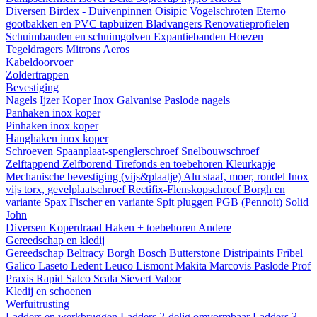
Diversen
Birdex - Duivenpinnen Oisipic
Vogelschroten
Eterno
gootbakken en PVC tapbuizen
Bladvangers
Renovatieprofielen
Schuimbanden en schuimgolven
Expantiebanden
Hoezen
Tegeldragers
Mitrons
Aeros
Kabeldoorvoer
Zoldertrappen
Bevestiging
Nagels
Ijzer
Koper
Inox
Galvanise
Paslode nagels
Panhaken
inox
koper
Pinhaken
inox
koper
Hanghaken
inox
koper
Schroeven
Spaanplaat-spenglerschroef
Snelbouwschroef
Zelftappend
Zelfborend
Tirefonds en toebehoren
Kleurkapje
Mechanische bevestiging (vijs&plaatje)
Alu staaf, moer, rondel
Inox
vijs torx, gevelplaatschroef
Rectifix-Flenskopschroef
Borgh en
variante
Spax
Fischer en variante
Spit pluggen
PGB (Pennoit)
Solid
John
Diversen
Koperdraad
Haken + toebehoren
Andere
Gereedschap en kledij
Gereedschap
Beltracy
Borgh
Bosch
Butterstone
Distripaints
Fribel
Galico
Laseto
Ledent
Leuco
Lismont
Makita
Marcovis
Paslode
Prof
Praxis
Rapid
Salco
Scala
Sievert
Vabor
Kledij en schoenen
Werfuitrusting
Ladders en werkbruggen
Ladders 2-delig omvormbaar
Ladders 3-