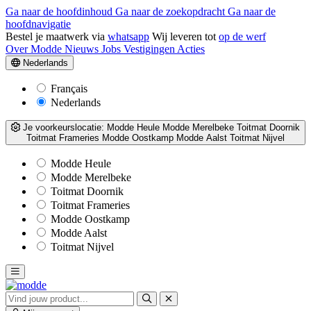
Ga naar de hoofdinhoud
Ga naar de zoekopdracht
Ga naar de
hoofdnavigatie
Bestel je maatwerk via
whatsapp
Wij leveren tot
op de werf
Over Modde
Nieuws
Jobs
Vestigingen
Acties
Nederlands
Français
Nederlands
Je voorkeurslocatie:
Modde Heule
Modde Merelbeke
Toitmat Doornik
Toitmat Frameries
Modde Oostkamp
Modde Aalst
Toitmat Nijvel
Modde Heule
Modde Merelbeke
Toitmat Doornik
Toitmat Frameries
Modde Oostkamp
Modde Aalst
Toitmat Nijvel