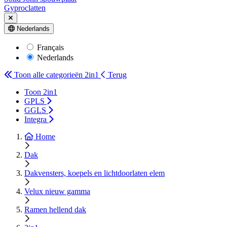
Gyproclatten
Nederlands
Français
Nederlands
Toon alle categorieën
2in1
Terug
Toon 2in1
GPLS
GGLS
Integra
Home
Dak
Dakvensters, koepels en lichtdoorlaten elem
Velux nieuw gamma
Ramen hellend dak