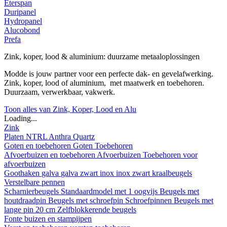
Eterspan
Duripanel
Hydropanel
Alucobond
Prefa
Zink, koper, lood & aluminium: duurzame metaaloplossingen
Modde is jouw partner voor een perfecte dak- en gevelafwerking.
Zink, koper, lood of aluminium, met maatwerk en toebehoren.
Duurzaam, verwerkbaar, vakwerk.
Toon alles van Zink, Koper, Lood en Alu
Loading...
Zink
Platen
NTRL
Anthra
Quartz
Goten en toebehoren
Goten
Toebehoren
Afvoerbuizen en toebehoren
Afvoerbuizen
Toebehoren voor
afvoerbuizen
Goothaken
galva
galva zwart
inox
inox zwart
kraalbeugels
Verstelbare pennen
Scharnierbeugels
Standaardmodel met 1 oogvijs
Beugels met
houtdraadpin
Beugels met schroefpin
Schroefpinnen
Beugels met
lange pin 20 cm
Zelfblokkerende beugels
Fonte buizen en stampijpen