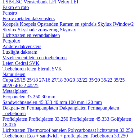
LSB/LSC
Vensterbank LFI
Velux LEI
Fakro en roto
Fenstro
Ferov metalen dakvensters
Koepels
Koepels
Opstanden
Ramen en spindels
Skylux IWindow2
Skylux Skyshade zonwering
Skymax
Lichtstraten en verandaplaten
Pergolux
Andere dakvensters
Luxlight dakraam
Vezelcement leien en toebehoren
Leien
Cedral
SVK
Toebehoren leien
Eternit
SVK
Natuurleien
Cupa
25/15
25/18
27/16
27/18
30/20
32/22
35/20
35/22
35/25
40/20
40/22
40/25
Metaalplaten
Ecopanelen 33.250
30 mm
Sandwichpanelen 45.333
40 mm
100 mm
120 mm
Dakpan- en Permapanplaten
Dakpanplaten
Permapanplaten
Toebehoren
Profielplaten
Profielplaten 33.250
Profielplaten 45.333
Golfplaten
18.076
Lichtstraten
Thermoroof panelen
Polycarbonaat lichtstraten 33.250
Toebehoren Eco + sandwich + profielplaten
Toebehoren 33.250