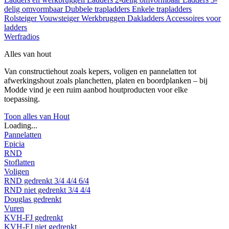
delig omvormbaar
Dubbele trapladders
Enkele trapladders
Rolsteiger
Vouwsteiger
Werkbruggen
Dakladders
Accessoires voor
ladders
Werfradios
Alles van hout
Van constructiehout zoals kepers, voligen en pannelatten tot
afwerkingshout zoals planchetten, platen en boordplanken – bij
Modde vind je een ruim aanbod houtproducten voor elke
toepassing.
Toon alles van Hout
Loading...
Pannelatten
Epicia
RND
Stoflatten
Voligen
RND gedrenkt
3/4
4/4
6/4
RND niet gedrenkt
3/4
4/4
Douglas gedrenkt
Vuren
KVH-FJ gedrenkt
KVH-FJ niet gedrenkt