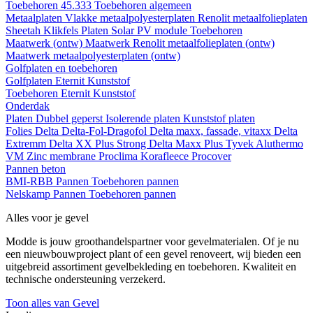
Toebehoren 45.333
Toebehoren algemeen
Metaalplaten
Vlakke metaalpolyesterplaten
Renolit metaalfolieplaten
Sheetah Klikfels
Platen
Solar PV module
Toebehoren
Maatwerk (ontw)
Maatwerk Renolit metaalfolieplaten (ontw)
Maatwerk metaalpolyesterplaten (ontw)
Golfplaten en toebehoren
Golfplaten
Eternit
Kunststof
Toebehoren
Eternit
Kunststof
Onderdak
Platen
Dubbel geperst
Isolerende platen
Kunststof platen
Folies
Delta
Delta-Fol-Dragofol
Delta maxx, fassade, vitaxx
Delta
Extremm
Delta XX Plus Strong
Delta Maxx Plus
Tyvek
Aluthermo
VM Zinc membrane
Proclima
Korafleece
Procover
Pannen beton
BMI-RBB
Pannen
Toebehoren pannen
Nelskamp
Pannen
Toebehoren pannen
Alles voor je gevel
Modde is jouw groothandelspartner voor gevelmaterialen. Of je nu
een nieuwbouwproject plant of een gevel renoveert, wij bieden een
uitgebreid assortiment gevelbekleding en toebehoren. Kwaliteit en
technische ondersteuning verzekerd.
Toon alles van Gevel