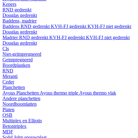
Kepers
RND gedrenkt
Douglas gedrenkt
Baddens, madrier
Baddens
RND gedrenkt
KVH-FJ gedrenkt
KVH-FJ niet gedrenkt
Douglas gedrenkt
Madrier
RND gedrenkt
KVH-FJ gedrenkt
KVH-FJ niet gedrenkt
Douglas gedrenkt
Cls
Niet-geïmpregneerd
Geimpregneerd
Boordplanken
RND
Meranti
Ceder
Planchetten
Ayous Planchetten
Ayous thermo triple
Ayous thermo vlak
Andere planchetten
Noordboomlatten
Platen
OSB
Multiplex en Elliotis
Betontriplex
MDF
Solid John spouwplaat