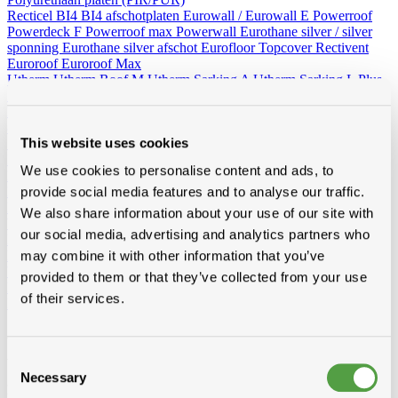
Recticel
BI4
BI4 afschotplaten
Eurowall / Eurowall E
Powerroof
Powerdeck F
Powerroof max
Powerwall
Eurothane silver / silver
sponning
Eurothane silver afschot
Eurofloor
Topcover
Rectivent
Euroroof
Euroroof Max
Utherm
Utherm Roof M
Utherm Sarking A
Utherm Sarking L Plus
SD
Utherm Wall L
Utherm Roof L
Utherm Sarking K
Elev isogard AK/AF RF-S
30mm
40mm
50mm
60mm
70mm
80mm
90mm
100mm
110mm
120mm
130mm
140mm
150mm
This website uses cookies
160mm
Idelco
We use cookies to personalise content and ads, to
Minerale wol (platen en rollen)
Hellend dak
Ursa
Knauf
Rockwool
Isover
provide social media features and to analyse our traffic.
Plat dak
Rockwool
We also share information about your use of our site with
Wand - Zoldervloer - spouw
Ursa
Isover
Rockwool
our social media, advertising and analytics partners who
Houtvezelisolatie
Diversen
may combine it with other information that you’ve
Vacuumisolatie
provided to them or that they’ve collected from your use
Recticel
of their services.
Kingspan
Alle toebehoren
Consent
Van folies, lijmen en ventilatie tot rookgasafvoer, zoldertrappen en
Necessary
gereedschap, bij Modde vind je alle toebehoren voor een vlotte,
Selection
professionele afwerking.