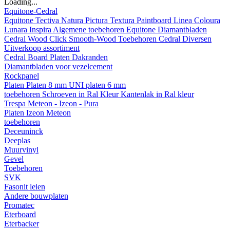
Loading...
Equitone-Cedral
Equitone
Tectiva
Natura
Pictura
Textura
Paintboard
Linea
Coloura
Lunara
Inspira
Algemene toebehoren Equitone
Diamantbladen
Cedral
Wood
Click Smooth-Wood
Toebehoren Cedral
Diversen
Uitverkoop assortiment
Cedral Board
Platen
Dakranden
Diamantbladen voor vezelcement
Rockpanel
Platen
Platen 8 mm
UNI platen 6 mm
toebehoren
Schroeven in Ral Kleur
Kantenlak in Ral kleur
Trespa Meteon - Izeon - Pura
Platen
Izeon
Meteon
toebehoren
Deceuninck
Deeplas
Muurvinyl
Gevel
Toebehoren
SVK
Fasonit leien
Andere bouwplaten
Promatec
Eterboard
Eterbacker