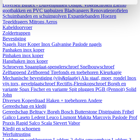
Diversen
Birdex - Duivenpinnen Oisipic
Vogelschroten
Eterno
gootbakken en PVC tapbuizen
Bladvangers
Renovatieprofielen
Schuimbanden en schuimgolven
Expantiebanden
Hoezen
Tegeldragers
Mitrons
Aeros
Kabeldoorvoer
Zoldertrappen
Bevestiging
Nagels
Ijzer
Koper
Inox
Galvanise
Paslode nagels
Panhaken
inox
koper
Pinhaken
inox
koper
Hanghaken
inox
koper
Schroeven
Spaanplaat-spenglerschroef
Snelbouwschroef
Zelftappend
Zelfborend
Tirefonds en toebehoren
Kleurkapje
Mechanische bevestiging (vijs&plaatje)
Alu staaf, moer, rondel
Inox
vijs torx, gevelplaatschroef
Rectifix-Flenskopschroef
Borgh en
variante
Spax
Fischer en variante
Spit pluggen
PGB (Pennoit)
Solid
John
Diversen
Koperdraad
Haken + toebehoren
Andere
Gereedschap en kledij
Gereedschap
Beltracy
Borgh
Bosch
Butterstone
Distripaints
Fribel
Galico
Laseto
Ledent
Leuco
Lismont
Makita
Marcovis
Paslode
Prof
Praxis
Rapid
Salco
Scala
Sievert
Vabor
Kledij en schoenen
Werfuitrusting
Ladders en werkbruggen
Ladders 2-delig omvormbaar
Ladders 3-