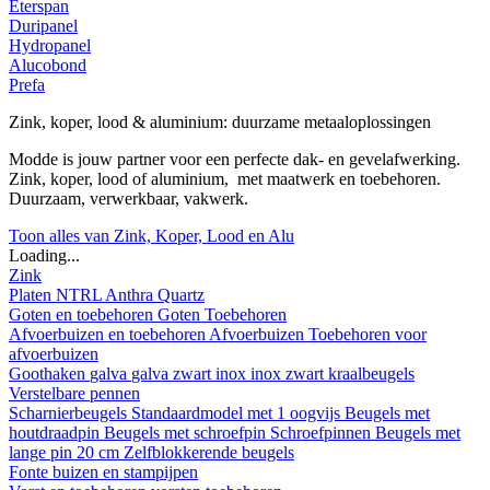
Eterspan
Duripanel
Hydropanel
Alucobond
Prefa
Zink, koper, lood & aluminium: duurzame metaaloplossingen
Modde is jouw partner voor een perfecte dak- en gevelafwerking.
Zink, koper, lood of aluminium, met maatwerk en toebehoren.
Duurzaam, verwerkbaar, vakwerk.
Toon alles van Zink, Koper, Lood en Alu
Loading...
Zink
Platen
NTRL
Anthra
Quartz
Goten en toebehoren
Goten
Toebehoren
Afvoerbuizen en toebehoren
Afvoerbuizen
Toebehoren voor
afvoerbuizen
Goothaken
galva
galva zwart
inox
inox zwart
kraalbeugels
Verstelbare pennen
Scharnierbeugels
Standaardmodel met 1 oogvijs
Beugels met
houtdraadpin
Beugels met schroefpin
Schroefpinnen
Beugels met
lange pin 20 cm
Zelfblokkerende beugels
Fonte buizen en stampijpen