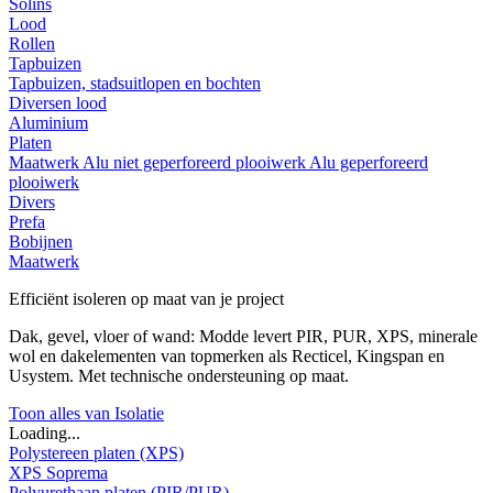
Solins
Lood
Rollen
Tapbuizen
Tapbuizen, stadsuitlopen en bochten
Diversen lood
Aluminium
Platen
Maatwerk
Alu niet geperforeerd plooiwerk
Alu geperforeerd
plooiwerk
Divers
Prefa
Bobijnen
Maatwerk
Efficiënt isoleren op maat van je project
Dak, gevel, vloer of wand: Modde levert PIR, PUR, XPS, minerale
wol en dakelementen van topmerken als Recticel, Kingspan en
Usystem. Met technische ondersteuning op maat.
Toon alles van Isolatie
Loading...
Polystereen platen (XPS)
XPS Soprema
Polyurethaan platen (PIR/PUR)