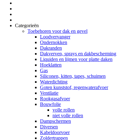
Categorieën
Toebehoren voor dak en gevel
Loodvervanger
Ondernokken
Dakranden
Dakverven, sprays en dakbescherming
Liquiden en lijmen voor platte daken
Hoeklatten
Gas
Siliconen, kitten, tapes, schuimen
Waterdichting
Goten kunststof, regenwaterafvoer
Ventilatie
Rookgasafvoer
Bouwfolie
volle rollen
niet volle rollen
Dampschermen
Diversen
Kabeldoorvoer
Zoldertrappen