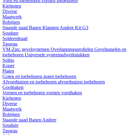
Vorst en toebehoren
vorsten
toebehoren
Kielgoten
Diverse
Maatwerk
Bobijnen
Staande naad
Banen
Klangen
Andere
Kit G3
Soudure
Soldeerdraad
Tasseau
VM-Zinc gevelsystemen
Overlappingsprofielen
Gevelpanelen en
toebehoren
Universele systeemafwerkstukken
Solins
Koper
Platen
Goten en toebehoren
goten
toebehoren
Afvoerbuizen en toebehoren
afvoerbuizen
toebehoren
Goothaken
Vorsten en toebehoren
vorsten
vorsthaken
Kielgoten
Diverse
Maatwerk
Bobijnen
Staande naad
Banen
Andere
Soudure
Tasseau