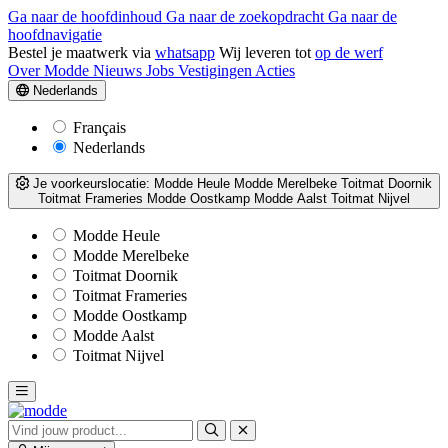
Ga naar de hoofdinhoud
Ga naar de zoekopdracht
Ga naar de
hoofdnavigatie
Bestel je maatwerk via
whatsapp
Wij leveren tot
op de werf
Over Modde
Nieuws
Jobs
Vestigingen
Acties
Nederlands
Français
Nederlands
Je voorkeurslocatie:
Modde Heule
Modde Merelbeke
Toitmat Doornik
Toitmat Frameries
Modde Oostkamp
Modde Aalst
Toitmat Nijvel
Modde Heule
Modde Merelbeke
Toitmat Doornik
Toitmat Frameries
Modde Oostkamp
Modde Aalst
Toitmat Nijvel