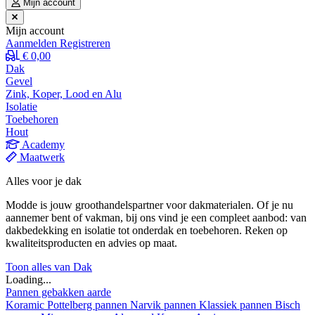
Mijn account
Mijn account
Aanmelden
Registreren
€ 0,00
Dak
Gevel
Zink, Koper, Lood en Alu
Isolatie
Toebehoren
Hout
Academy
Maatwerk
Alles voor je dak
Modde is jouw groothandelspartner voor dakmaterialen. Of je nu
aannemer bent of vakman, bij ons vind je een compleet aanbod: van
dakbedekking en isolatie tot onderdak en toebehoren. Reken op
kwaliteitsproducten en advies op maat.
Toon alles van Dak
Loading...
Pannen gebakken aarde
Koramic
Pottelberg pannen
Narvik pannen
Klassiek pannen
Bisch