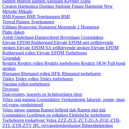
pannen
Migeon pannen
Aleonard
Keymer
Aspia
Creaton
Harmonica
Domino
Sinfonie
Futura
Harmonie New
Melodie
Mikado
BMI
Pannen BMI
Tegelpannen BMI
Terreal
Pannen
Tegelpannen
Edilians
Beauvoise Huguenot
Monopole 1 Huguenot
Platte daken
Asfalt
Onderlaag-Dampscherm
Bovenlaag
Groendaken
Elevate EPDM Rubbergard
Elevate EPDM niet zelfklevende
stroken
Elevate EPDM SA zelfklevende stroken
Elevate EPDM
Rubbergard rollen
Elevate EPDM Toebehoren
Groendak
Resitrix
Resitrix rollen
Resitrix toebehoren
Resitrix SKW Full bond
stroken
Rhepanol
Rhepanol rollen HFK
Rhepanol toebehoren
Tridex
Tridex rollen
Tridex toebehoren
Vaeplan
rollen
toebehoren
Diversen
Dakvensters, koepels en lichtdoorlaten elem
Velux oud gamma
Gootstukken
Verduistering
Jaloezie, zonne, mug,
rol-vouw-verduistgord
Velux nieuw gamma
Ramen hellend dak
Ramen plat dak
Gootstukken
Gordijnen en rolluiken
Elektrische toebehoren
Toebehoren rookafvoer
Velux ZZZ-ZCE-ZCT-ZGA-ZOZ-ZTB-
ZTL-ZTR-ZTV
IPL vervangingsbeglazing
Binnenbekleding