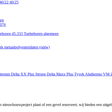
40/22
40/25
en
.076
ehoren 45.333
Toebehoren algemeen
k metaalpolyesterplaten (ontw)
xtremm
Delta XX Plus Strong
Delta Maxx Plus
Tyvek
Aluthermo
VM Z
 nieuwbouwproject plant of een gevel renoveert, wij bieden een uitgeb