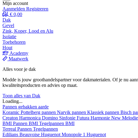
Mijn account
Aanmelden
Registreren
€ 0,00
Dak
Gevel
Zink, Koper, Lood en Alu
Isolatie
Toebehoren
Hout
Academy
Maatwerk
Alles voor je dak
Modde is jouw groothandelspartner voor dakmaterialen. Of je nu aann
kwaliteitsproducten en advies op maat.
Toon alles van Dak
Loading...
Pannen gebakken aarde
Koramic
Pottelberg pannen
Narvik pannen
Klassiek pannen
Bisch p
Creaton
Harmonica
Domino
Sinfonie
Futura
Harmonie New
Melodi
BMI
Pannen BMI
Tegelpannen BMI
Terreal
Pannen
Tegelpannen
Edilians
Beauvoise Huguenot
Monopole 1 Huguenot