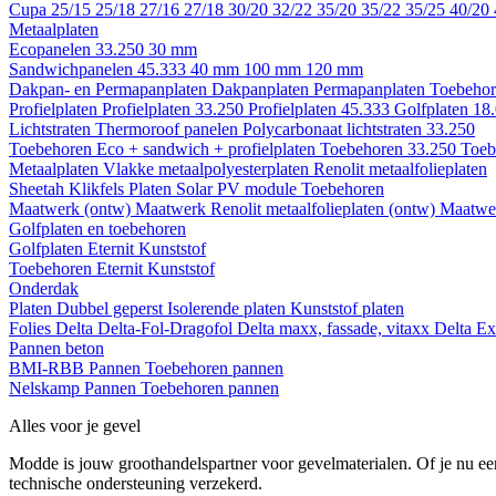
Cupa
25/15
25/18
27/16
27/18
30/20
32/22
35/20
35/22
35/25
40/20
Metaalplaten
Ecopanelen 33.250
30 mm
Sandwichpanelen 45.333
40 mm
100 mm
120 mm
Dakpan- en Permapanplaten
Dakpanplaten
Permapanplaten
Toebehor
Profielplaten
Profielplaten 33.250
Profielplaten 45.333
Golfplaten 18
Lichtstraten
Thermoroof panelen
Polycarbonaat lichtstraten 33.250
Toebehoren Eco + sandwich + profielplaten
Toebehoren 33.250
Toeb
Metaalplaten
Vlakke metaalpolyesterplaten
Renolit metaalfolieplaten
Sheetah Klikfels
Platen
Solar PV module
Toebehoren
Maatwerk (ontw)
Maatwerk Renolit metaalfolieplaten (ontw)
Maatwer
Golfplaten en toebehoren
Golfplaten
Eternit
Kunststof
Toebehoren
Eternit
Kunststof
Onderdak
Platen
Dubbel geperst
Isolerende platen
Kunststof platen
Folies
Delta
Delta-Fol-Dragofol
Delta maxx, fassade, vitaxx
Delta E
Pannen beton
BMI-RBB
Pannen
Toebehoren pannen
Nelskamp
Pannen
Toebehoren pannen
Alles voor je gevel
Modde is jouw groothandelspartner voor gevelmaterialen. Of je nu een
technische ondersteuning verzekerd.