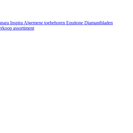
unara
Inspira
Algemene toebehoren Equitone
Diamantbladen
erkoop assortiment