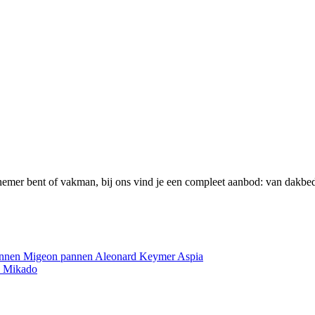
emer bent of vakman, bij ons vind je een compleet aanbod: van dakbed
annen
Migeon pannen
Aleonard
Keymer
Aspia
e
Mikado