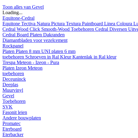
Toon alles van Gevel
Loading...
Equitone-Cedral
Equitone
Tectiva
Natura
Pictura
Textura
Paintboard
Linea
Coloura
L
Cedral
Wood
Click Smooth-Wood
Toebehoren Cedral
Diversen
Uitv
Cedral Board
Platen
Dakranden
Diamantbladen voor vezelcement
Rockpanel
Platen
Platen 8 mm
UNI platen 6 mm
toebehoren
Schroeven in Ral Kleur
Kantenlak in Ral kleur
Trespa Meteon - Izeon - Pura
Platen
Izeon
Meteon
toebehoren
Deceuninck
Deeplas
Muurvinyl
Gevel
Toebehoren
SVK
Fasonit leien
Andere bouwplaten
Promatec
Eterboard
Eterbacker