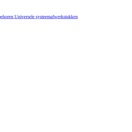
behoren
Universele systeemafwerkstukken