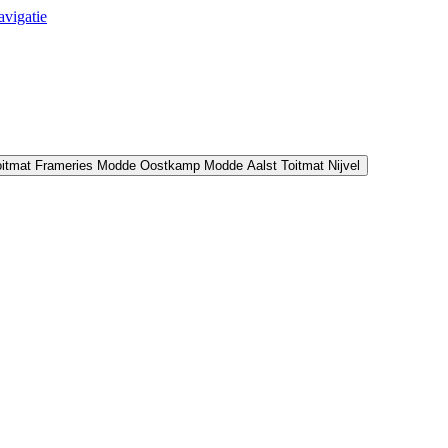
avigatie
oitmat Frameries
Modde Oostkamp
Modde Aalst
Toitmat Nijvel