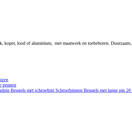
ink, koper, lood of aluminium, met maatwerk en toebehoren. Duurzaam
uizen
re pennen
aadpin
Beugels met schroefpin
Schroefpinnen
Beugels met lange pin 2