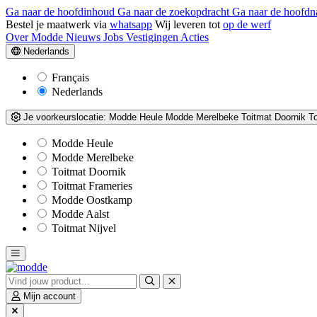
Ga naar de hoofdinhoud
Ga naar de zoekopdracht
Ga naar de hoofdn
Bestel je maatwerk via
whatsapp
Wij leveren tot
op de werf
Over Modde
Nieuws
Jobs
Vestigingen
Acties
Nederlands
Français
Nederlands
Je voorkeurslocatie:
Modde Heule
Modde Merelbeke
Toitmat Doornik
T
Modde Heule
Modde Merelbeke
Toitmat Doornik
Toitmat Frameries
Modde Oostkamp
Modde Aalst
Toitmat Nijvel
Mijn account