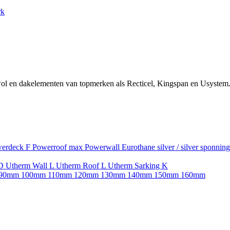
rk
ol en dakelementen van topmerken als Recticel, Kingspan en Usystem.
erdeck F
Powerroof max
Powerwall
Eurothane silver / silver sponnin
SD
Utherm Wall L
Utherm Roof L
Utherm Sarking K
90mm
100mm
110mm
120mm
130mm
140mm
150mm
160mm