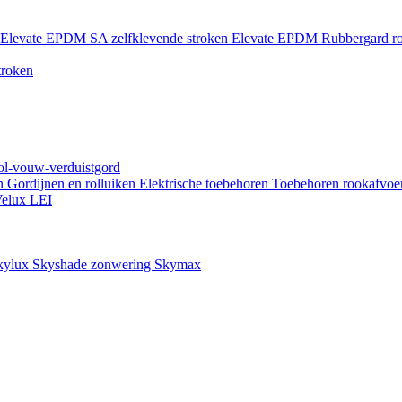
Elevate EPDM SA zelfklevende stroken
Elevate EPDM Rubbergard ro
troken
rol-vouw-verduistgord
en
Gordijnen en rolluiken
Elektrische toebehoren
Toebehoren rookafvoe
elux LEI
kylux Skyshade zonwering
Skymax