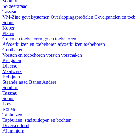
Soudure
Soldeerdraad
Tasseau
VM-Zinc gevelsystemen
Overlappingsprofielen
Gevelpanelen en toe
Solins
Koper
Platen
Goten en toebehoren
goten
toebehoren
Afvoerbuizen en toebehoren
afvoerbuizen
toebehoren
Goothaken
Vorsten en toebehoren
vorsten
vorsthaken
Kielgoten
Diverse
Maatwerk
Bobijnen
Staande naad
Banen
Andere
Soudure
Tasseau
Solins
Lood
Rollen
Tapbuizen
Tapbuizen, stadsuitlopen en bochten
Diversen lood
Aluminium