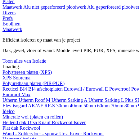
Platen
Maatwerk
Alu niet geperforeerd plooiwerk
Alu geperforeerd plooiwe
Divers
Prefa
Bobijnen
Maatwerk
Efficiënt isoleren op maat van je project
Dak, gevel, vloer of wand: Modde levert PIR, PUR, XPS, minerale w
Toon alles van Isolatie
Loading...
Polystereen platen (XPS)
XPS Soprema
Polyurethaan platen (PIR/PUR)
Recticel
BI4
BI4 afschotplaten
Eurowall / Eurowall E
Powerroof
Pow
Euroroof Max
Utherm
Utherm Roof M
Utherm Sarking A
Utherm Sarking L Plus 
Elev isogard AK/AF RF-S
30mm
40mm
50mm
60mm
70mm
80mm
Idelco
Minerale wol (platen en rollen)
Hellend dak
Ursa
Knauf
Rockwool
Isover
Plat dak
Rockwool
Wand - Zoldervloer - spouw
Ursa
Isover
Rockwool