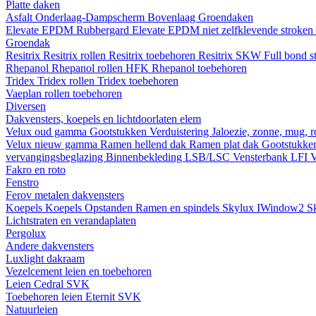
Platte daken
Asfalt
Onderlaag-Dampscherm
Bovenlaag
Groendaken
Elevate EPDM Rubbergard
Elevate EPDM niet zelfklevende stroken
Groendak
Resitrix
Resitrix rollen
Resitrix toebehoren
Resitrix SKW Full bond s
Rhepanol
Rhepanol rollen HFK
Rhepanol toebehoren
Tridex
Tridex rollen
Tridex toebehoren
Vaeplan
rollen
toebehoren
Diversen
Dakvensters, koepels en lichtdoorlaten elem
Velux oud gamma
Gootstukken
Verduistering
Jaloezie, zonne, mug, 
Velux nieuw gamma
Ramen hellend dak
Ramen plat dak
Gootstukk
vervangingsbeglazing
Binnenbekleding LSB/LSC
Vensterbank LFI
V
Fakro en roto
Fenstro
Ferov metalen dakvensters
Koepels
Koepels
Opstanden
Ramen en spindels
Skylux IWindow2
S
Lichtstraten en verandaplaten
Pergolux
Andere dakvensters
Luxlight dakraam
Vezelcement leien en toebehoren
Leien
Cedral
SVK
Toebehoren leien
Eternit
SVK
Natuurleien