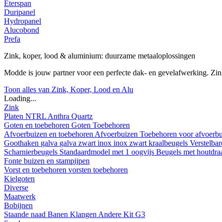
Eterspan
Duripanel
Hydropanel
Alucobond
Prefa
Zink, koper, lood & aluminium: duurzame metaaloplossingen
Modde is jouw partner voor een perfecte dak- en gevelafwerking. Z
Toon alles van Zink, Koper, Lood en Alu
Loading...
Zink
Platen
NTRL
Anthra
Quartz
Goten en toebehoren
Goten
Toebehoren
Afvoerbuizen en toebehoren
Afvoerbuizen
Toebehoren voor afvoerb
Goothaken
galva
galva zwart
inox
inox zwart
kraalbeugels
Verstelba
Scharnierbeugels
Standaardmodel met 1 oogvijs
Beugels met houtdr
Fonte buizen en stampijpen
Vorst en toebehoren
vorsten
toebehoren
Kielgoten
Diverse
Maatwerk
Bobijnen
Staande naad
Banen
Klangen
Andere
Kit G3