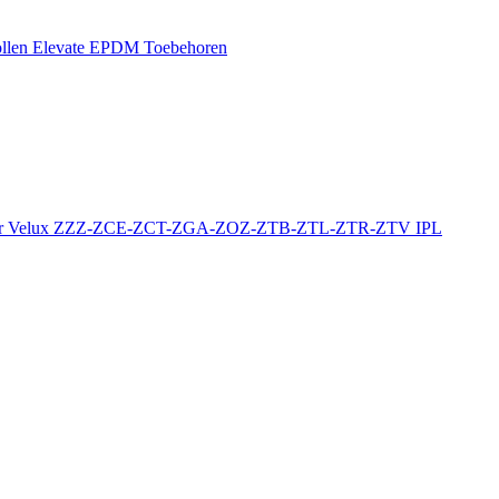
llen
Elevate EPDM Toebehoren
r
Velux ZZZ-ZCE-ZCT-ZGA-ZOZ-ZTB-ZTL-ZTR-ZTV
IPL