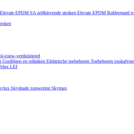
Elevate EPDM SA zelfklevende stroken
Elevate EPDM Rubbergard ro
troken
rol-vouw-verduistgord
en
Gordijnen en rolluiken
Elektrische toebehoren
Toebehoren rookafvoe
elux LEI
kylux Skyshade zonwering
Skymax