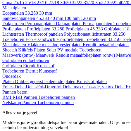
Cupa
25/15
25/18
27/16
27/18
30/20
32/22
35/20
35/22
35/25
40/20
Metaalplaten
Ecopanelen 33.250
30 mm
Sandwichpanelen 45.333
40 mm
100 mm
120 mm
Dakpan- en Permapanplaten
Dakpanplaten
Permapanplaten
Toebehor
Profielplaten
Profielplaten 33.250
Profielplaten 45.333
Golfplaten 18
Lichtstraten
Thermoroof panelen
Polycarbonaat lichtstraten 33.250
Toebehoren Eco + sandwich + profielplaten
Toebehoren 33.250
Toeb
Metaalplaten
Vlakke metaalpolyesterplaten
Renolit metaalfolieplaten
Sheetah Klikfels
Platen
Solar PV module
Toebehoren
Maatwerk (ontw)
Maatwerk Renolit metaalfolieplaten (ontw)
Maatwer
Golfplaten en toebehoren
Golfplaten
Eternit
Kunststof
Toebehoren
Eternit
Kunststof
Onderdak
Platen
Dubbel geperst
Isolerende platen
Kunststof platen
Folies
Delta
Delta-Fol-Dragofol
Delta maxx, fassade, vitaxx
Delta E
Pannen beton
BMI-RBB
Pannen
Toebehoren pannen
Nelskamp
Pannen
Toebehoren pannen
Alles voor je gevel
Modde is jouw groothandelspartner voor gevelmaterialen. Of je nu een
technische ondersteuning verzekerd.