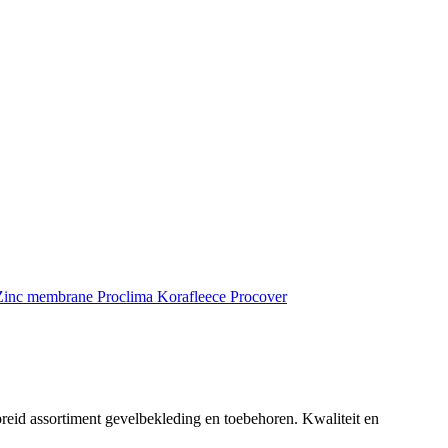
inc membrane
Proclima
Korafleece
Procover
reid assortiment gevelbekleding en toebehoren. Kwaliteit en