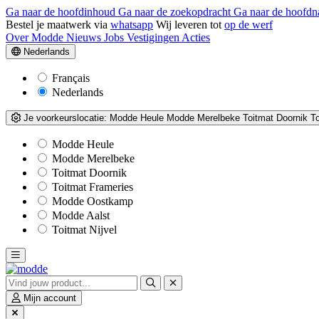
Ga naar de hoofdinhoud
Ga naar de zoekopdracht
Ga naar de hoofdn
Bestel je maatwerk via
whatsapp
Wij leveren tot
op de werf
Over Modde
Nieuws
Jobs
Vestigingen
Acties
Nederlands
Français
Nederlands
Je voorkeurslocatie:
Modde Heule
Modde Merelbeke
Toitmat Doornik
T
Modde Heule
Modde Merelbeke
Toitmat Doornik
Toitmat Frameries
Modde Oostkamp
Modde Aalst
Toitmat Nijvel
Mijn account