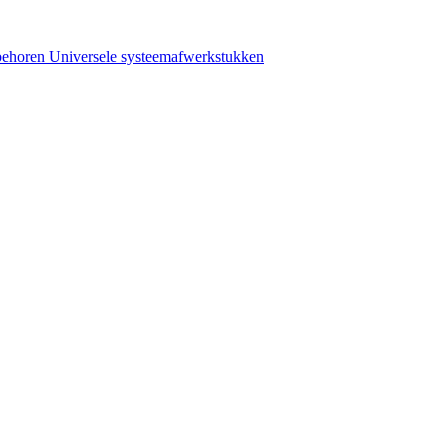
behoren
Universele systeemafwerkstukken