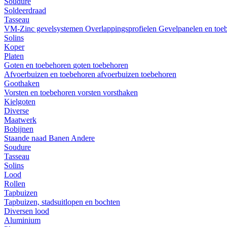
Soudure
Soldeerdraad
Tasseau
VM-Zinc gevelsystemen
Overlappingsprofielen
Gevelpanelen en toe
Solins
Koper
Platen
Goten en toebehoren
goten
toebehoren
Afvoerbuizen en toebehoren
afvoerbuizen
toebehoren
Goothaken
Vorsten en toebehoren
vorsten
vorsthaken
Kielgoten
Diverse
Maatwerk
Bobijnen
Staande naad
Banen
Andere
Soudure
Tasseau
Solins
Lood
Rollen
Tapbuizen
Tapbuizen, stadsuitlopen en bochten
Diversen lood
Aluminium