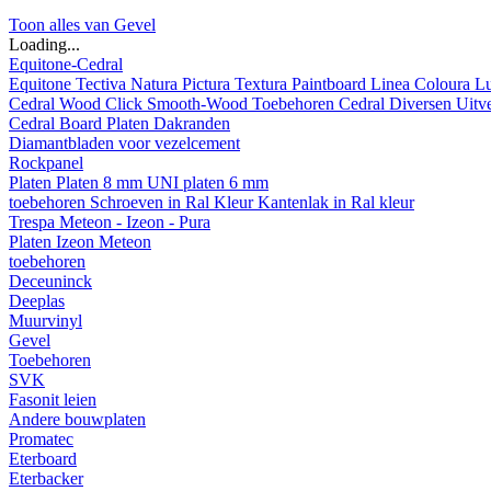
Toon alles van Gevel
Loading...
Equitone-Cedral
Equitone
Tectiva
Natura
Pictura
Textura
Paintboard
Linea
Coloura
L
Cedral
Wood
Click Smooth-Wood
Toebehoren Cedral
Diversen
Uitv
Cedral Board
Platen
Dakranden
Diamantbladen voor vezelcement
Rockpanel
Platen
Platen 8 mm
UNI platen 6 mm
toebehoren
Schroeven in Ral Kleur
Kantenlak in Ral kleur
Trespa Meteon - Izeon - Pura
Platen
Izeon
Meteon
toebehoren
Deceuninck
Deeplas
Muurvinyl
Gevel
Toebehoren
SVK
Fasonit leien
Andere bouwplaten
Promatec
Eterboard
Eterbacker