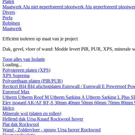
Platen
Maatwerk
Alu niet geperforeerd plooiwerk
Alu geperforeerd plooiwe
Divers
Prefa
Bobijnen
Maatwerk
Efficiënt isoleren op maat van je project
Dak, gevel, vloer of wand: Modde levert PIR, PUR, XPS, minerale w
Toon alles van Isolatie
Loading...
Polystereen platen (XPS)
XPS Soprema
Polyurethaan platen (PIR/PUR)
Recticel
BI4
BI4 afschotplaten
Eurowall / Eurowall E
Powerroof
Pow
Euroroof Max
Utherm
Utherm Roof M
Utherm Sarking A
Utherm Sarking L Plus 
Elev isogard AK/AF RF-S
30mm
40mm
50mm
60mm
70mm
80mm
Idelco
Minerale wol (platen en rollen)
Hellend dak
Ursa
Knauf
Rockwool
Isover
Plat dak
Rockwool
Wand - Zoldervloer - spouw
Ursa
Isover
Rockwool