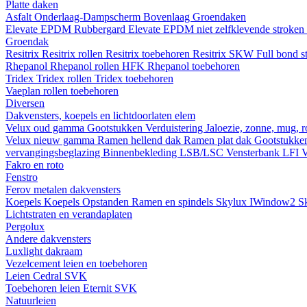
Platte daken
Asfalt
Onderlaag-Dampscherm
Bovenlaag
Groendaken
Elevate EPDM Rubbergard
Elevate EPDM niet zelfklevende stroken
Groendak
Resitrix
Resitrix rollen
Resitrix toebehoren
Resitrix SKW Full bond s
Rhepanol
Rhepanol rollen HFK
Rhepanol toebehoren
Tridex
Tridex rollen
Tridex toebehoren
Vaeplan
rollen
toebehoren
Diversen
Dakvensters, koepels en lichtdoorlaten elem
Velux oud gamma
Gootstukken
Verduistering
Jaloezie, zonne, mug, 
Velux nieuw gamma
Ramen hellend dak
Ramen plat dak
Gootstukk
vervangingsbeglazing
Binnenbekleding LSB/LSC
Vensterbank LFI
V
Fakro en roto
Fenstro
Ferov metalen dakvensters
Koepels
Koepels
Opstanden
Ramen en spindels
Skylux IWindow2
S
Lichtstraten en verandaplaten
Pergolux
Andere dakvensters
Luxlight dakraam
Vezelcement leien en toebehoren
Leien
Cedral
SVK
Toebehoren leien
Eternit
SVK
Natuurleien