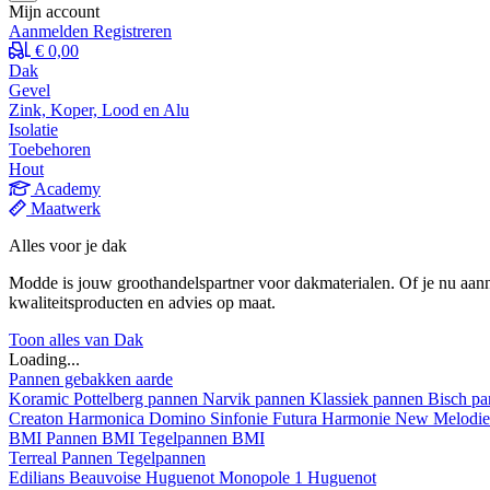
Mijn account
Aanmelden
Registreren
€ 0,00
Dak
Gevel
Zink, Koper, Lood en Alu
Isolatie
Toebehoren
Hout
Academy
Maatwerk
Alles voor je dak
Modde is jouw groothandelspartner voor dakmaterialen. Of je nu aann
kwaliteitsproducten en advies op maat.
Toon alles van Dak
Loading...
Pannen gebakken aarde
Koramic
Pottelberg pannen
Narvik pannen
Klassiek pannen
Bisch p
Creaton
Harmonica
Domino
Sinfonie
Futura
Harmonie New
Melodi
BMI
Pannen BMI
Tegelpannen BMI
Terreal
Pannen
Tegelpannen
Edilians
Beauvoise Huguenot
Monopole 1 Huguenot