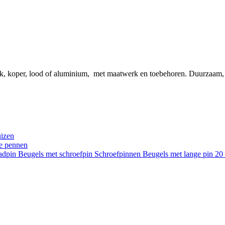
ink, koper, lood of aluminium, met maatwerk en toebehoren. Duurzaam
uizen
re pennen
aadpin
Beugels met schroefpin
Schroefpinnen
Beugels met lange pin 2