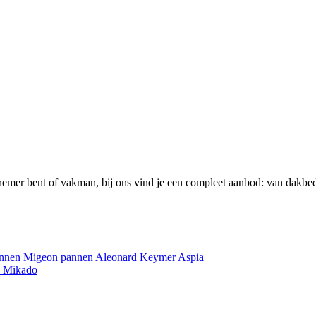
emer bent of vakman, bij ons vind je een compleet aanbod: van dakbed
annen
Migeon pannen
Aleonard
Keymer
Aspia
e
Mikado