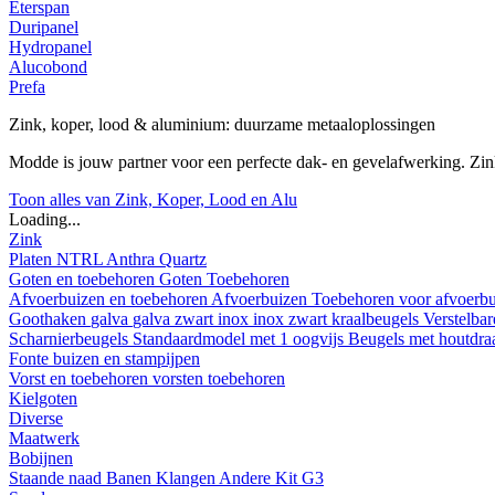
Eterspan
Duripanel
Hydropanel
Alucobond
Prefa
Zink, koper, lood & aluminium: duurzame metaaloplossingen
Modde is jouw partner voor een perfecte dak- en gevelafwerking. Z
Toon alles van Zink, Koper, Lood en Alu
Loading...
Zink
Platen
NTRL
Anthra
Quartz
Goten en toebehoren
Goten
Toebehoren
Afvoerbuizen en toebehoren
Afvoerbuizen
Toebehoren voor afvoerb
Goothaken
galva
galva zwart
inox
inox zwart
kraalbeugels
Verstelba
Scharnierbeugels
Standaardmodel met 1 oogvijs
Beugels met houtdr
Fonte buizen en stampijpen
Vorst en toebehoren
vorsten
toebehoren
Kielgoten
Diverse
Maatwerk
Bobijnen
Staande naad
Banen
Klangen
Andere
Kit G3