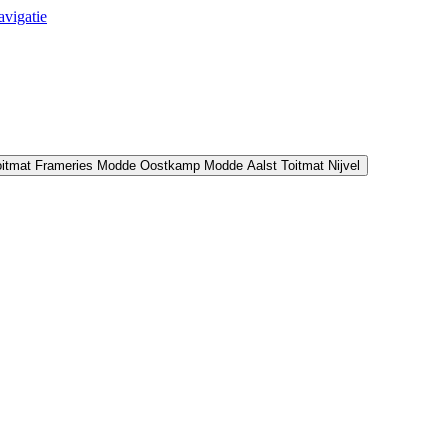
avigatie
oitmat Frameries
Modde Oostkamp
Modde Aalst
Toitmat Nijvel