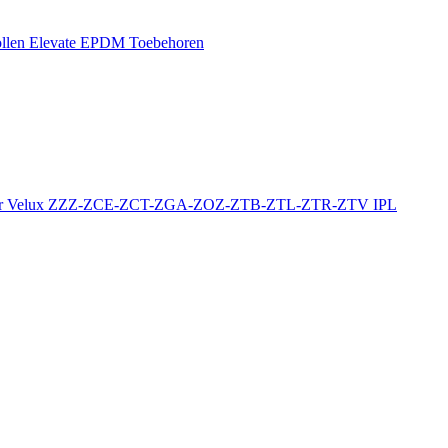
llen
Elevate EPDM Toebehoren
r
Velux ZZZ-ZCE-ZCT-ZGA-ZOZ-ZTB-ZTL-ZTR-ZTV
IPL