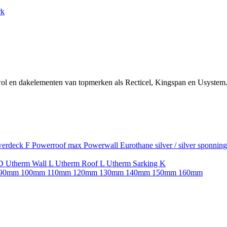
rk
ol en dakelementen van topmerken als Recticel, Kingspan en Usystem.
erdeck F
Powerroof max
Powerwall
Eurothane silver / silver sponnin
SD
Utherm Wall L
Utherm Roof L
Utherm Sarking K
90mm
100mm
110mm
120mm
130mm
140mm
150mm
160mm