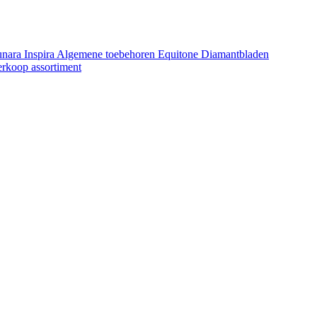
unara
Inspira
Algemene toebehoren Equitone
Diamantbladen
erkoop assortiment