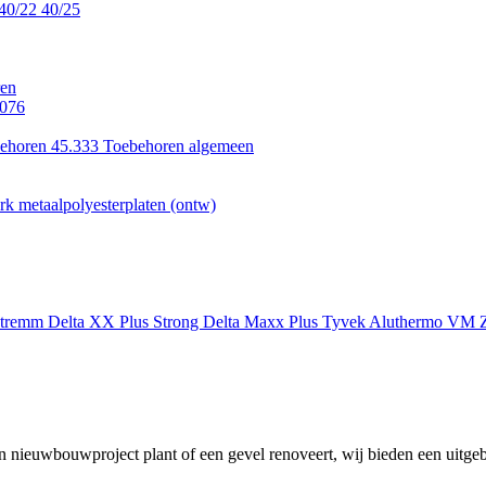
40/22
40/25
en
.076
ehoren 45.333
Toebehoren algemeen
k metaalpolyesterplaten (ontw)
xtremm
Delta XX Plus Strong
Delta Maxx Plus
Tyvek
Aluthermo
VM Z
 nieuwbouwproject plant of een gevel renoveert, wij bieden een uitgeb