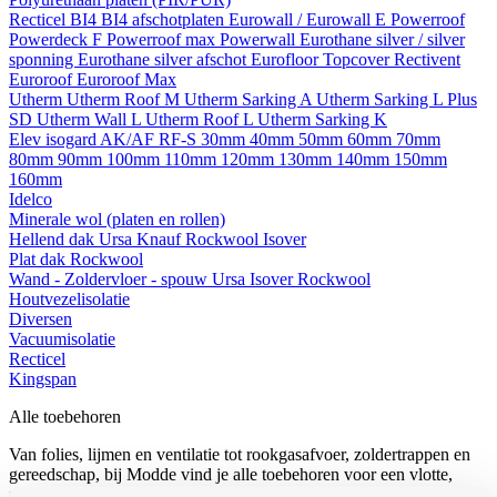
Recticel
BI4
BI4 afschotplaten
Eurowall / Eurowall E
Powerroof
Powerdeck F
Powerroof max
Powerwall
Eurothane silver / silver
sponning
Eurothane silver afschot
Eurofloor
Topcover
Rectivent
Euroroof
Euroroof Max
Utherm
Utherm Roof M
Utherm Sarking A
Utherm Sarking L Plus
SD
Utherm Wall L
Utherm Roof L
Utherm Sarking K
Elev isogard AK/AF RF-S
30mm
40mm
50mm
60mm
70mm
80mm
90mm
100mm
110mm
120mm
130mm
140mm
150mm
160mm
Idelco
Minerale wol (platen en rollen)
Hellend dak
Ursa
Knauf
Rockwool
Isover
Plat dak
Rockwool
Wand - Zoldervloer - spouw
Ursa
Isover
Rockwool
Houtvezelisolatie
Diversen
Vacuumisolatie
Recticel
Kingspan
Alle toebehoren
Van folies, lijmen en ventilatie tot rookgasafvoer, zoldertrappen en
gereedschap, bij Modde vind je alle toebehoren voor een vlotte,
professionele afwerking.