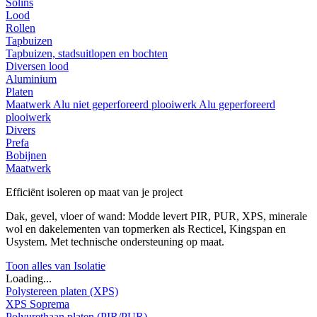
Solins
Lood
Rollen
Tapbuizen
Tapbuizen, stadsuitlopen en bochten
Diversen lood
Aluminium
Platen
Maatwerk
Alu niet geperforeerd plooiwerk
Alu geperforeerd
plooiwerk
Divers
Prefa
Bobijnen
Maatwerk
Efficiënt isoleren op maat van je project
Dak, gevel, vloer of wand: Modde levert PIR, PUR, XPS, minerale
wol en dakelementen van topmerken als Recticel, Kingspan en
Usystem. Met technische ondersteuning op maat.
Toon alles van Isolatie
Loading...
Polystereen platen (XPS)
XPS Soprema
Polyurethaan platen (PIR/PUR)