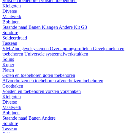
Vorst en toebehoren
vorsten
toebehoren
Kielgoten
Diverse
Maatwerk
Bobijnen
Staande naad
Banen
Klangen
Andere
Kit G3
Soudure
Soldeerdraad
Tasseau
VM-Zinc gevelsystemen
Overlappingsprofielen
Gevelpanelen en
toebehoren
Universele systeemafwerkstukken
Solins
Koper
Platen
Goten en toebehoren
goten
toebehoren
Afvoerbuizen en toebehoren
afvoerbuizen
toebehoren
Goothaken
Vorsten en toebehoren
vorsten
vorsthaken
Kielgoten
Diverse
Maatwerk
Bobijnen
Staande naad
Banen
Andere
Soudure
Tasseau