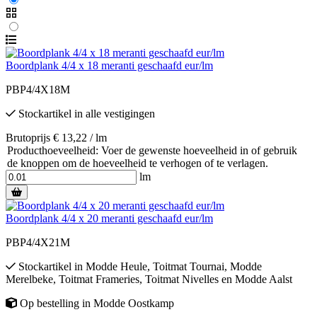
Boordplank 4/4 x 18 meranti geschaafd eur/lm
PBP4/4X18M
Stockartikel
in alle vestigingen
Brutoprijs € 13,22 / lm
Producthoeveelheid: Voer de gewenste hoeveelheid in of gebruik
de knoppen om de hoeveelheid te verhogen of te verlagen.
lm
Boordplank 4/4 x 20 meranti geschaafd eur/lm
PBP4/4X21M
Stockartikel
in
Modde Heule
,
Toitmat Tournai
,
Modde
Merelbeke
,
Toitmat Frameries
,
Toitmat Nivelles
en
Modde Aalst
Op bestelling
in
Modde Oostkamp