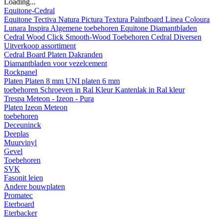
Loading...
Equitone-Cedral
Equitone
Tectiva
Natura
Pictura
Textura
Paintboard
Linea
Coloura
Lunara
Inspira
Algemene toebehoren Equitone
Diamantbladen
Cedral
Wood
Click Smooth-Wood
Toebehoren Cedral
Diversen
Uitverkoop assortiment
Cedral Board
Platen
Dakranden
Diamantbladen voor vezelcement
Rockpanel
Platen
Platen 8 mm
UNI platen 6 mm
toebehoren
Schroeven in Ral Kleur
Kantenlak in Ral kleur
Trespa Meteon - Izeon - Pura
Platen
Izeon
Meteon
toebehoren
Deceuninck
Deeplas
Muurvinyl
Gevel
Toebehoren
SVK
Fasonit leien
Andere bouwplaten
Promatec
Eterboard
Eterbacker