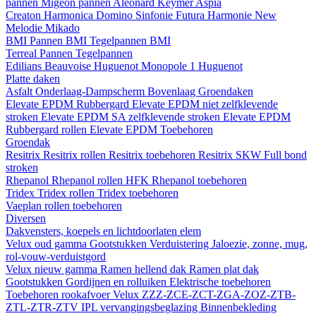
pannen
Migeon pannen
Aleonard
Keymer
Aspia
Creaton
Harmonica
Domino
Sinfonie
Futura
Harmonie New
Melodie
Mikado
BMI
Pannen BMI
Tegelpannen BMI
Terreal
Pannen
Tegelpannen
Edilians
Beauvoise Huguenot
Monopole 1 Huguenot
Platte daken
Asfalt
Onderlaag-Dampscherm
Bovenlaag
Groendaken
Elevate EPDM Rubbergard
Elevate EPDM niet zelfklevende
stroken
Elevate EPDM SA zelfklevende stroken
Elevate EPDM
Rubbergard rollen
Elevate EPDM Toebehoren
Groendak
Resitrix
Resitrix rollen
Resitrix toebehoren
Resitrix SKW Full bond
stroken
Rhepanol
Rhepanol rollen HFK
Rhepanol toebehoren
Tridex
Tridex rollen
Tridex toebehoren
Vaeplan
rollen
toebehoren
Diversen
Dakvensters, koepels en lichtdoorlaten elem
Velux oud gamma
Gootstukken
Verduistering
Jaloezie, zonne, mug,
rol-vouw-verduistgord
Velux nieuw gamma
Ramen hellend dak
Ramen plat dak
Gootstukken
Gordijnen en rolluiken
Elektrische toebehoren
Toebehoren rookafvoer
Velux ZZZ-ZCE-ZCT-ZGA-ZOZ-ZTB-
ZTL-ZTR-ZTV
IPL vervangingsbeglazing
Binnenbekleding