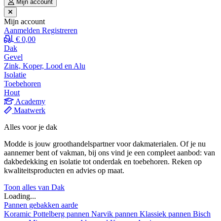
Mijn account
Mijn account
Aanmelden
Registreren
€ 0,00
Dak
Gevel
Zink, Koper, Lood en Alu
Isolatie
Toebehoren
Hout
Academy
Maatwerk
Alles voor je dak
Modde is jouw groothandelspartner voor dakmaterialen. Of je nu
aannemer bent of vakman, bij ons vind je een compleet aanbod: van
dakbedekking en isolatie tot onderdak en toebehoren. Reken op
kwaliteitsproducten en advies op maat.
Toon alles van Dak
Loading...
Pannen gebakken aarde
Koramic
Pottelberg pannen
Narvik pannen
Klassiek pannen
Bisch