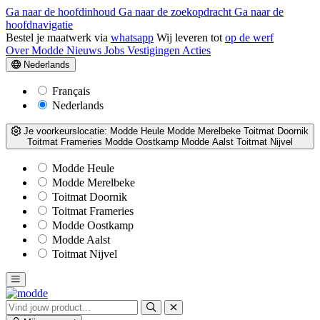
Ga naar de hoofdinhoud
Ga naar de zoekopdracht
Ga naar de
hoofdnavigatie
Bestel je maatwerk via
whatsapp
Wij leveren tot
op de werf
Over Modde
Nieuws
Jobs
Vestigingen
Acties
Nederlands
Français
Nederlands
Je voorkeurslocatie:
Modde Heule
Modde Merelbeke
Toitmat Doornik
Toitmat Frameries
Modde Oostkamp
Modde Aalst
Toitmat Nijvel
Modde Heule
Modde Merelbeke
Toitmat Doornik
Toitmat Frameries
Modde Oostkamp
Modde Aalst
Toitmat Nijvel