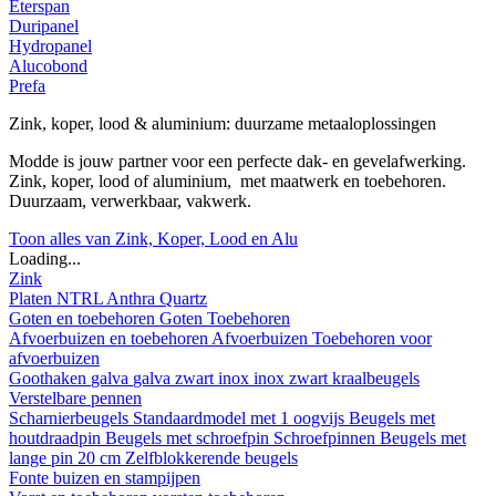
Eterspan
Duripanel
Hydropanel
Alucobond
Prefa
Zink, koper, lood & aluminium: duurzame metaaloplossingen
Modde is jouw partner voor een perfecte dak- en gevelafwerking.
Zink, koper, lood of aluminium, met maatwerk en toebehoren.
Duurzaam, verwerkbaar, vakwerk.
Toon alles van Zink, Koper, Lood en Alu
Loading...
Zink
Platen
NTRL
Anthra
Quartz
Goten en toebehoren
Goten
Toebehoren
Afvoerbuizen en toebehoren
Afvoerbuizen
Toebehoren voor
afvoerbuizen
Goothaken
galva
galva zwart
inox
inox zwart
kraalbeugels
Verstelbare pennen
Scharnierbeugels
Standaardmodel met 1 oogvijs
Beugels met
houtdraadpin
Beugels met schroefpin
Schroefpinnen
Beugels met
lange pin 20 cm
Zelfblokkerende beugels
Fonte buizen en stampijpen