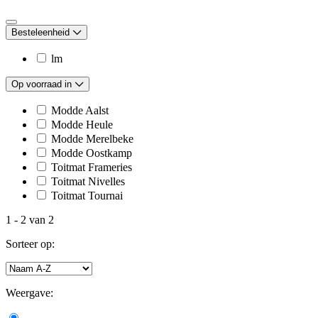
Besteleenheid
lm
Op voorraad in
Modde Aalst
Modde Heule
Modde Merelbeke
Modde Oostkamp
Toitmat Frameries
Toitmat Nivelles
Toitmat Tournai
1
-
2
van
2
Sorteer op:
Weergave: