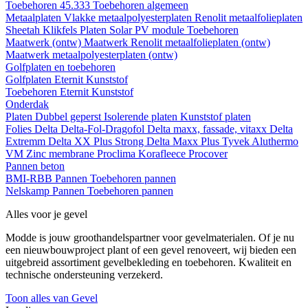
Toebehoren 45.333
Toebehoren algemeen
Metaalplaten
Vlakke metaalpolyesterplaten
Renolit metaalfolieplaten
Sheetah Klikfels
Platen
Solar PV module
Toebehoren
Maatwerk (ontw)
Maatwerk Renolit metaalfolieplaten (ontw)
Maatwerk metaalpolyesterplaten (ontw)
Golfplaten en toebehoren
Golfplaten
Eternit
Kunststof
Toebehoren
Eternit
Kunststof
Onderdak
Platen
Dubbel geperst
Isolerende platen
Kunststof platen
Folies
Delta
Delta-Fol-Dragofol
Delta maxx, fassade, vitaxx
Delta
Extremm
Delta XX Plus Strong
Delta Maxx Plus
Tyvek
Aluthermo
VM Zinc membrane
Proclima
Korafleece
Procover
Pannen beton
BMI-RBB
Pannen
Toebehoren pannen
Nelskamp
Pannen
Toebehoren pannen
Alles voor je gevel
Modde is jouw groothandelspartner voor gevelmaterialen. Of je nu
een nieuwbouwproject plant of een gevel renoveert, wij bieden een
uitgebreid assortiment gevelbekleding en toebehoren. Kwaliteit en
technische ondersteuning verzekerd.
Toon alles van Gevel