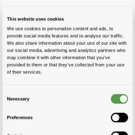
Toon alles van Toebehoren
Loading...
This website uses cookies
Toebehoren voor dak en gevel
Loodvervanger
Wakaflex
Koraflex
Eterflex
Alu loodflex
Koraflex
We use cookies to personalise content and ads, to
plus
EPDM loodvervanger zelfklevend
Connectalu classic
Creaflex
provide social media features and to analyse our traffic.
Ondernokken
Rollen
Diversen
Dakranden
Alu
Polyester
We also share information about your use of our site with
Dakverven, sprays en dakbescherming
Algimous
Blackvernis
our social media, advertising and analytics partners who
Roofcoat
Spraypaint
may combine it with other information that you’ve
Liquiden en lijmen voor platte daken
Imperbel liquiden en lijmen
Ikopro liquiden en lijmen
Soudal daklijmen
Soprema liquiden en
provided to them or that they’ve collected from your use
lijmen
of their services.
Hoeklatten
Imperbel
Rotswol
Foamglas
Gas
Siliconen, kitten, tapes, schuimen
Siliconen, kitten, lijmen
Banden-
tapes
Solid John Hybrid Polymeer
Consent
Waterdichting
fillcoat
polycolorit
varia
Necessary
Selection
Goten kunststof, regenwaterafvoer
Goten
RWA
PE buizen en
toebehoren
Ventilatie
Enkelwandig
Dubbelwandig
Sonovent
Multivent
Nicoll
Preferences
Eternit (ontluchting uni)
Koramic
Renson
Rookgasafvoer
Aluminium
Inox
Bouwfolie
volle rollen
niet volle rollen
Dampschermen
Isover
Delta
Sopravap hygro
Klöber