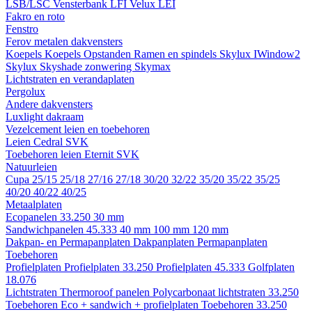
LSB/LSC
Vensterbank LFI
Velux LEI
Fakro en roto
Fenstro
Ferov metalen dakvensters
Koepels
Koepels
Opstanden
Ramen en spindels
Skylux IWindow2
Skylux Skyshade zonwering
Skymax
Lichtstraten en verandaplaten
Pergolux
Andere dakvensters
Luxlight dakraam
Vezelcement leien en toebehoren
Leien
Cedral
SVK
Toebehoren leien
Eternit
SVK
Natuurleien
Cupa
25/15
25/18
27/16
27/18
30/20
32/22
35/20
35/22
35/25
40/20
40/22
40/25
Metaalplaten
Ecopanelen 33.250
30 mm
Sandwichpanelen 45.333
40 mm
100 mm
120 mm
Dakpan- en Permapanplaten
Dakpanplaten
Permapanplaten
Toebehoren
Profielplaten
Profielplaten 33.250
Profielplaten 45.333
Golfplaten
18.076
Lichtstraten
Thermoroof panelen
Polycarbonaat lichtstraten 33.250
Toebehoren Eco + sandwich + profielplaten
Toebehoren 33.250