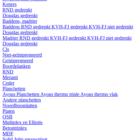
Kepers
RND gedrenkt
Douglas gedrenkt
Baddens, madrier
Baddens
RND gedrenkt
KVH-FJ gedrenkt
KVH-FJ niet gedrenkt
Douglas gedrenkt
Madrier
RND gedrenkt
KVH-FJ gedrenkt
KVH-FJ niet gedrenkt
Douglas gedrenkt
Cls
Niet-geïmpregneerd
Geimpregneerd
Boordplanken
RND
Meranti
Ceder
Planchetten
Ayous Planchetten
Ayous thermo triple
Ayous thermo vlak
Andere planchetten
Noordboomlatten
Platen
OSB
Multiplex en Elliotis
Betontriplex
MDF
Solid John spouwplaat