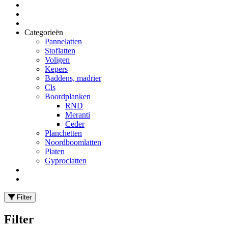
Categorieën
Pannelatten
Stoflatten
Voligen
Kepers
Baddens, madrier
Cls
Boordplanken
RND
Meranti
Ceder
Planchetten
Noordboomlatten
Platen
Gyproclatten
Filter
Filter