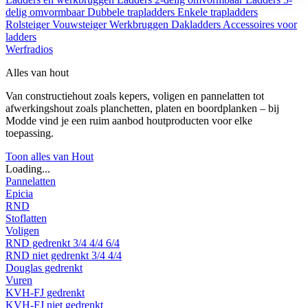
delig omvormbaar
Dubbele trapladders
Enkele trapladders
Rolsteiger
Vouwsteiger
Werkbruggen
Dakladders
Accessoires voor
ladders
Werfradios
Alles van hout
Van constructiehout zoals kepers, voligen en pannelatten tot
afwerkingshout zoals planchetten, platen en boordplanken – bij
Modde vind je een ruim aanbod houtproducten voor elke
toepassing.
Toon alles van Hout
Loading...
Pannelatten
Epicia
RND
Stoflatten
Voligen
RND gedrenkt
3/4
4/4
6/4
RND niet gedrenkt
3/4
4/4
Douglas gedrenkt
Vuren
KVH-FJ gedrenkt
KVH-FJ niet gedrenkt