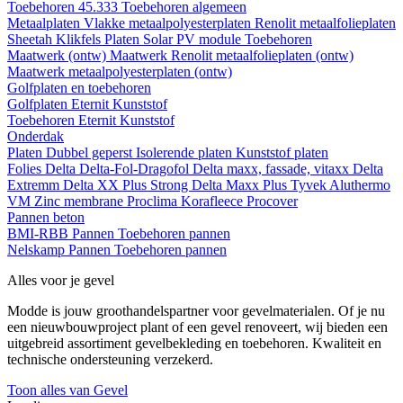
Toebehoren 45.333
Toebehoren algemeen
Metaalplaten
Vlakke metaalpolyesterplaten
Renolit metaalfolieplaten
Sheetah Klikfels
Platen
Solar PV module
Toebehoren
Maatwerk (ontw)
Maatwerk Renolit metaalfolieplaten (ontw)
Maatwerk metaalpolyesterplaten (ontw)
Golfplaten en toebehoren
Golfplaten
Eternit
Kunststof
Toebehoren
Eternit
Kunststof
Onderdak
Platen
Dubbel geperst
Isolerende platen
Kunststof platen
Folies
Delta
Delta-Fol-Dragofol
Delta maxx, fassade, vitaxx
Delta
Extremm
Delta XX Plus Strong
Delta Maxx Plus
Tyvek
Aluthermo
VM Zinc membrane
Proclima
Korafleece
Procover
Pannen beton
BMI-RBB
Pannen
Toebehoren pannen
Nelskamp
Pannen
Toebehoren pannen
Alles voor je gevel
Modde is jouw groothandelspartner voor gevelmaterialen. Of je nu
een nieuwbouwproject plant of een gevel renoveert, wij bieden een
uitgebreid assortiment gevelbekleding en toebehoren. Kwaliteit en
technische ondersteuning verzekerd.
Toon alles van Gevel