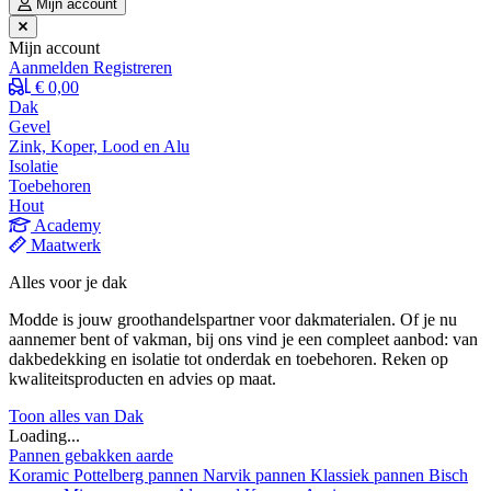
Mijn account
Mijn account
Aanmelden
Registreren
€ 0,00
Dak
Gevel
Zink, Koper, Lood en Alu
Isolatie
Toebehoren
Hout
Academy
Maatwerk
Alles voor je dak
Modde is jouw groothandelspartner voor dakmaterialen. Of je nu
aannemer bent of vakman, bij ons vind je een compleet aanbod: van
dakbedekking en isolatie tot onderdak en toebehoren. Reken op
kwaliteitsproducten en advies op maat.
Toon alles van Dak
Loading...
Pannen gebakken aarde
Koramic
Pottelberg pannen
Narvik pannen
Klassiek pannen
Bisch