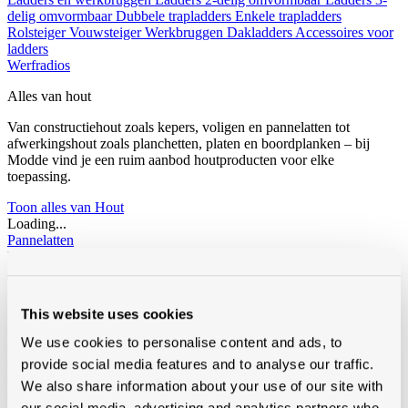
delig omvormbaar
Dubbele trapladders
Enkele trapladders
Rolsteiger
Vouwsteiger
Werkbruggen
Dakladders
Accessoires voor
ladders
Werfradios
Alles van hout
Van constructiehout zoals kepers, voligen en pannelatten tot
afwerkingshout zoals planchetten, platen en boordplanken – bij
Modde vind je een ruim aanbod houtproducten voor elke
toepassing.
Toon alles van Hout
Loading...
Pannelatten
Epicia
RND
Stoflatten
Voligen
This website uses cookies
RND gedrenkt
3/4
4/4
6/4
RND niet gedrenkt
3/4
4/4
We use cookies to personalise content and ads, to
Douglas gedrenkt
provide social media features and to analyse our traffic.
Vuren
We also share information about your use of our site with
KVH-FJ gedrenkt
KVH-FJ niet gedrenkt
our social media, advertising and analytics partners who