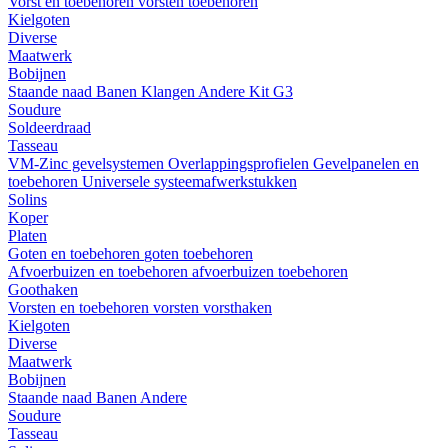
Vorst en toebehoren
vorsten
toebehoren
Kielgoten
Diverse
Maatwerk
Bobijnen
Staande naad
Banen
Klangen
Andere
Kit G3
Soudure
Soldeerdraad
Tasseau
VM-Zinc gevelsystemen
Overlappingsprofielen
Gevelpanelen en
toebehoren
Universele systeemafwerkstukken
Solins
Koper
Platen
Goten en toebehoren
goten
toebehoren
Afvoerbuizen en toebehoren
afvoerbuizen
toebehoren
Goothaken
Vorsten en toebehoren
vorsten
vorsthaken
Kielgoten
Diverse
Maatwerk
Bobijnen
Staande naad
Banen
Andere
Soudure
Tasseau