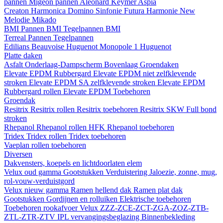
pannen
Migeon pannen
Aleonard
Keymer
Aspia
Creaton
Harmonica
Domino
Sinfonie
Futura
Harmonie New
Melodie
Mikado
BMI
Pannen BMI
Tegelpannen BMI
Terreal
Pannen
Tegelpannen
Edilians
Beauvoise Huguenot
Monopole 1 Huguenot
Platte daken
Asfalt
Onderlaag-Dampscherm
Bovenlaag
Groendaken
Elevate EPDM Rubbergard
Elevate EPDM niet zelfklevende
stroken
Elevate EPDM SA zelfklevende stroken
Elevate EPDM
Rubbergard rollen
Elevate EPDM Toebehoren
Groendak
Resitrix
Resitrix rollen
Resitrix toebehoren
Resitrix SKW Full bond
stroken
Rhepanol
Rhepanol rollen HFK
Rhepanol toebehoren
Tridex
Tridex rollen
Tridex toebehoren
Vaeplan
rollen
toebehoren
Diversen
Dakvensters, koepels en lichtdoorlaten elem
Velux oud gamma
Gootstukken
Verduistering
Jaloezie, zonne, mug,
rol-vouw-verduistgord
Velux nieuw gamma
Ramen hellend dak
Ramen plat dak
Gootstukken
Gordijnen en rolluiken
Elektrische toebehoren
Toebehoren rookafvoer
Velux ZZZ-ZCE-ZCT-ZGA-ZOZ-ZTB-
ZTL-ZTR-ZTV
IPL vervangingsbeglazing
Binnenbekleding