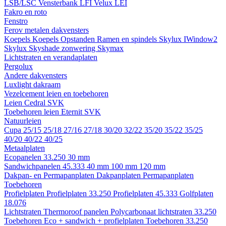
LSB/LSC
Vensterbank LFI
Velux LEI
Fakro en roto
Fenstro
Ferov metalen dakvensters
Koepels
Koepels
Opstanden
Ramen en spindels
Skylux IWindow2
Skylux Skyshade zonwering
Skymax
Lichtstraten en verandaplaten
Pergolux
Andere dakvensters
Luxlight dakraam
Vezelcement leien en toebehoren
Leien
Cedral
SVK
Toebehoren leien
Eternit
SVK
Natuurleien
Cupa
25/15
25/18
27/16
27/18
30/20
32/22
35/20
35/22
35/25
40/20
40/22
40/25
Metaalplaten
Ecopanelen 33.250
30 mm
Sandwichpanelen 45.333
40 mm
100 mm
120 mm
Dakpan- en Permapanplaten
Dakpanplaten
Permapanplaten
Toebehoren
Profielplaten
Profielplaten 33.250
Profielplaten 45.333
Golfplaten
18.076
Lichtstraten
Thermoroof panelen
Polycarbonaat lichtstraten 33.250
Toebehoren Eco + sandwich + profielplaten
Toebehoren 33.250