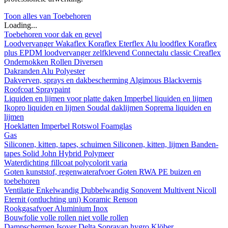
Toon alles van Toebehoren
Loading...
Toebehoren voor dak en gevel
Loodvervanger
Wakaflex
Koraflex
Eterflex
Alu loodflex
Koraflex
plus
EPDM loodvervanger zelfklevend
Connectalu classic
Creaflex
Ondernokken
Rollen
Diversen
Dakranden
Alu
Polyester
Dakverven, sprays en dakbescherming
Algimous
Blackvernis
Roofcoat
Spraypaint
Liquiden en lijmen voor platte daken
Imperbel liquiden en lijmen
Ikopro liquiden en lijmen
Soudal daklijmen
Soprema liquiden en
lijmen
Hoeklatten
Imperbel
Rotswol
Foamglas
Gas
Siliconen, kitten, tapes, schuimen
Siliconen, kitten, lijmen
Banden-
tapes
Solid John Hybrid Polymeer
Waterdichting
fillcoat
polycolorit
varia
Goten kunststof, regenwaterafvoer
Goten
RWA
PE buizen en
toebehoren
Ventilatie
Enkelwandig
Dubbelwandig
Sonovent
Multivent
Nicoll
Eternit (ontluchting uni)
Koramic
Renson
Rookgasafvoer
Aluminium
Inox
Bouwfolie
volle rollen
niet volle rollen
Dampschermen
Isover
Delta
Sopravap hygro
Klöber