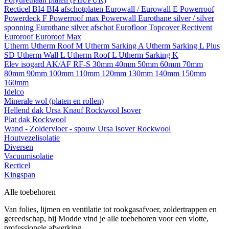
Recticel
BI4
BI4 afschotplaten
Eurowall / Eurowall E
Powerroof
Powerdeck F
Powerroof max
Powerwall
Eurothane silver / silver
sponning
Eurothane silver afschot
Eurofloor
Topcover
Rectivent
Euroroof
Euroroof Max
Utherm
Utherm Roof M
Utherm Sarking A
Utherm Sarking L Plus
SD
Utherm Wall L
Utherm Roof L
Utherm Sarking K
Elev isogard AK/AF RF-S
30mm
40mm
50mm
60mm
70mm
80mm
90mm
100mm
110mm
120mm
130mm
140mm
150mm
160mm
Idelco
Minerale wol (platen en rollen)
Hellend dak
Ursa
Knauf
Rockwool
Isover
Plat dak
Rockwool
Wand - Zoldervloer - spouw
Ursa
Isover
Rockwool
Houtvezelisolatie
Diversen
Vacuumisolatie
Recticel
Kingspan
Alle toebehoren
Van folies, lijmen en ventilatie tot rookgasafvoer, zoldertrappen en
gereedschap, bij Modde vind je alle toebehoren voor een vlotte,
professionele afwerking.