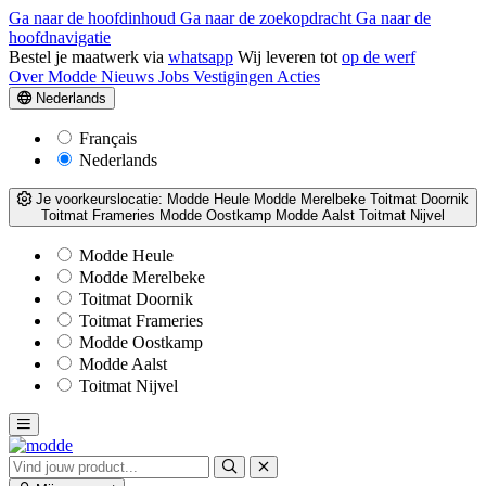
Ga naar de hoofdinhoud
Ga naar de zoekopdracht
Ga naar de
hoofdnavigatie
Bestel je maatwerk via
whatsapp
Wij leveren tot
op de werf
Over Modde
Nieuws
Jobs
Vestigingen
Acties
Nederlands
Français
Nederlands
Je voorkeurslocatie:
Modde Heule
Modde Merelbeke
Toitmat Doornik
Toitmat Frameries
Modde Oostkamp
Modde Aalst
Toitmat Nijvel
Modde Heule
Modde Merelbeke
Toitmat Doornik
Toitmat Frameries
Modde Oostkamp
Modde Aalst
Toitmat Nijvel