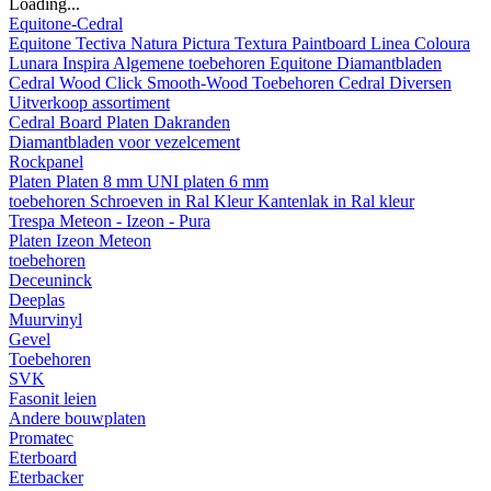
Loading...
Equitone-Cedral
Equitone
Tectiva
Natura
Pictura
Textura
Paintboard
Linea
Coloura
Lunara
Inspira
Algemene toebehoren Equitone
Diamantbladen
Cedral
Wood
Click Smooth-Wood
Toebehoren Cedral
Diversen
Uitverkoop assortiment
Cedral Board
Platen
Dakranden
Diamantbladen voor vezelcement
Rockpanel
Platen
Platen 8 mm
UNI platen 6 mm
toebehoren
Schroeven in Ral Kleur
Kantenlak in Ral kleur
Trespa Meteon - Izeon - Pura
Platen
Izeon
Meteon
toebehoren
Deceuninck
Deeplas
Muurvinyl
Gevel
Toebehoren
SVK
Fasonit leien
Andere bouwplaten
Promatec
Eterboard
Eterbacker