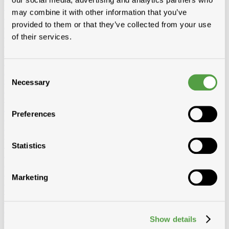
Kepers
may combine it with other information that you’ve
RND gedrenkt
provided to them or that they’ve collected from your use
Douglas gedrenkt
Baddens, madrier
of their services.
Baddens
RND gedrenkt
KVH-FJ gedrenkt
KVH-FJ niet gedrenkt
Douglas gedrenkt
Madrier
RND gedrenkt
KVH-FJ gedrenkt
KVH-FJ niet gedrenkt
Douglas gedrenkt
Consent
Cls
Necessary
Selection
Niet-geïmpregneerd
Geimpregneerd
Boordplanken
Preferences
RND
Meranti
Ceder
Planchetten
Statistics
Ayous Planchetten
Ayous thermo triple
Ayous thermo vlak
Andere planchetten
Noordboomlatten
Marketing
Platen
OSB
Multiplex en Elliotis
Betontriplex
MDF
Show details
Solid John spouwplaat