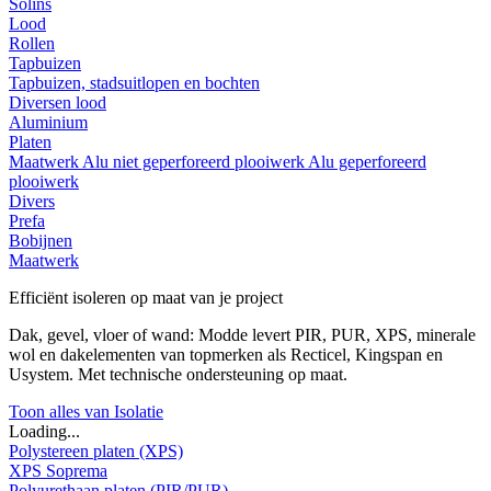
Solins
Lood
Rollen
Tapbuizen
Tapbuizen, stadsuitlopen en bochten
Diversen lood
Aluminium
Platen
Maatwerk
Alu niet geperforeerd plooiwerk
Alu geperforeerd
plooiwerk
Divers
Prefa
Bobijnen
Maatwerk
Efficiënt isoleren op maat van je project
Dak, gevel, vloer of wand: Modde levert PIR, PUR, XPS, minerale
wol en dakelementen van topmerken als Recticel, Kingspan en
Usystem. Met technische ondersteuning op maat.
Toon alles van Isolatie
Loading...
Polystereen platen (XPS)
XPS Soprema
Polyurethaan platen (PIR/PUR)