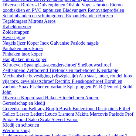
Diversen
Birdex - Duivenpinnen Oisipic
Vogelschroten
Eterno
gootbakken en PVC tapbuizen
Bladvangers
Renovatieprofielen
Schuimbanden en schuimgolven
Expantiebanden
Hoezen
Tegeldragers
Mitrons
Aeros
Kabeldoorvoer
Zoldertrappen
Bevestiging
Nagels
Ijzer
Koper
Inox
Galvanise
Paslode nagels
Panhaken
inox
koper
Pinhaken
inox
koper
Hanghaken
inox
koper
Schroeven
Spaanplaat-spenglerschroef
Snelbouwschroef
Zelftappend
Zelfborend
Tirefonds en toebehoren
Kleurkapje
Mechanische bevestiging (vijs&plaatje)
Alu staaf, moer, rondel
Inox
vijs torx, gevelplaatschroef
Rectifix-Flenskopschroef
Borgh en
variante
Spax
Fischer en variante
Spit pluggen
PGB (Pennoit)
Solid
John
Diversen
Koperdraad
Haken + toebehoren
Andere
Gereedschap en kledij
Gereedschap
Beltracy
Borgh
Bosch
Butterstone
Distripaints
Fribel
Galico
Laseto
Ledent
Leuco
Lismont
Makita
Marcovis
Paslode
Prof
Praxis
Rapid
Salco
Scala
Sievert
Vabor
Kledij en schoenen
Werfuitrusting
Ladders en werkbruggen
Ladders 2-delig omvormbaar
Ladders 3-