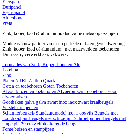
Eterspan
Duripanel
Hydropanel
Alucobond
Prefa
Zink, koper, lood & aluminium: duurzame metaaloplossingen
Modde is jouw partner voor een perfecte dak- en gevelafwerking.
Zink, koper, lood of aluminium, met maatwerk en toebehoren.
Duurzaam, verwerkbaar, vakwerk.
Toon alles van Zink, Koper, Lood en Alu
Loading...
Zink
Platen
NTRL
Anthra
Quartz
Goten en toebehoren
Goten
Toebehoren
Afvoerbuizen en toebehoren
Afvoerbuizen
Toebehoren voor
afvoerbuizen
Goothaken
galva
galva zwart
inox
inox zwart
kraalbeugels
Verstelbare pennen
Scharnierbeugels
Standaardmodel met 1 oogvijs
Beugels met
houtdraadpin
Beugels met schroefpin
Schroefpinnen
Beugels met
lange pin 20 cm
Zelfblokkerende beugels
Fonte buizen en stampijpen