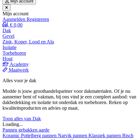
Mijn account
Mijn account
Aanmelden
Registreren
€ 0,00
Dak
Gevel
Zink, Koper, Lood en Alu
Isolatie
Toebehoren
Hout
Academy
Maatwerk
Alles voor je dak
Modde is jouw groothandelspartner voor dakmaterialen. Of je nu
aannemer bent of vakman, bij ons vind je een compleet aanbod: van
dakbedekking en isolatie tot onderdak en toebehoren. Reken op
kwaliteitsproducten en advies op maat.
Toon alles van Dak
Loading...
Pannen gebakken aarde
Koramic
Pottelberg pannen
Narvik pannen
Klassiek pannen
Bisch