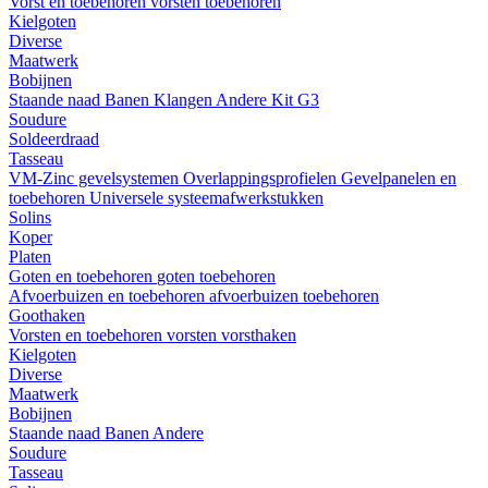
Vorst en toebehoren
vorsten
toebehoren
Kielgoten
Diverse
Maatwerk
Bobijnen
Staande naad
Banen
Klangen
Andere
Kit G3
Soudure
Soldeerdraad
Tasseau
VM-Zinc gevelsystemen
Overlappingsprofielen
Gevelpanelen en
toebehoren
Universele systeemafwerkstukken
Solins
Koper
Platen
Goten en toebehoren
goten
toebehoren
Afvoerbuizen en toebehoren
afvoerbuizen
toebehoren
Goothaken
Vorsten en toebehoren
vorsten
vorsthaken
Kielgoten
Diverse
Maatwerk
Bobijnen
Staande naad
Banen
Andere
Soudure
Tasseau