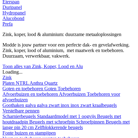
Eterspan
Duripanel
Hydropanel
Alucobond
Prefa
Zink, koper, lood & aluminium: duurzame metaaloplossingen
Modde is jouw partner voor een perfecte dak- en gevelafwerking.
Zink, koper, lood of aluminium, met maatwerk en toebehoren.
Duurzaam, verwerkbaar, vakwerk.
Toon alles van Zink, Koper, Lood en Alu
Loading...
Zink
Platen
NTRL
Anthra
Quartz
Goten en toebehoren
Goten
Toebehoren
Afvoerbuizen en toebehoren
Afvoerbuizen
Toebehoren voor
afvoerbuizen
Goothaken
galva
galva zwart
inox
inox zwart
kraalbeugels
Verstelbare pennen
Scharnierbeugels
Standaardmodel met 1 oogvijs
Beugels met
houtdraadpin
Beugels met schroefpin
Schroefpinnen
Beugels met
lange pin 20 cm
Zelfblokkerende beugels
Fonte buizen en stampijpen