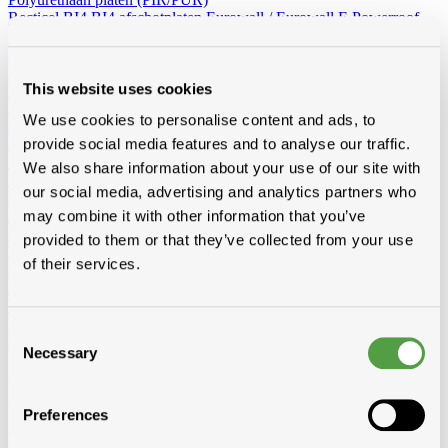
Recticel
BI4
BI4 afschotplaten
Eurowall / Eurowall E
Powerroof
Powerdeck F
Powerroof max
Powerwall
Eurothane silver / silver
sponning
Eurothane silver afschot
Eurofloor
Topcover
Rectivent
Euroroof
Euroroof Max
This website uses cookies
Utherm
Utherm Roof M
Utherm Sarking A
Utherm Sarking L Plus
SD
Utherm Wall L
Utherm Roof L
Utherm Sarking K
We use cookies to personalise content and ads, to
Elev isogard AK/AF RF-S
30mm
40mm
50mm
60mm
70mm
80mm
90mm
100mm
110mm
120mm
130mm
140mm
150mm
provide social media features and to analyse our traffic.
160mm
We also share information about your use of our site with
Idelco
our social media, advertising and analytics partners who
Minerale wol (platen en rollen)
Hellend dak
Ursa
Knauf
Rockwool
Isover
may combine it with other information that you’ve
Plat dak
Rockwool
provided to them or that they’ve collected from your use
Wand - Zoldervloer - spouw
Ursa
Isover
Rockwool
of their services.
Houtvezelisolatie
Diversen
Vacuumisolatie
Recticel
Consent
Kingspan
Necessary
Selection
Alle toebehoren
Van folies, lijmen en ventilatie tot rookgasafvoer, zoldertrappen en
Preferences
gereedschap, bij Modde vind je alle toebehoren voor een vlotte,
professionele afwerking.