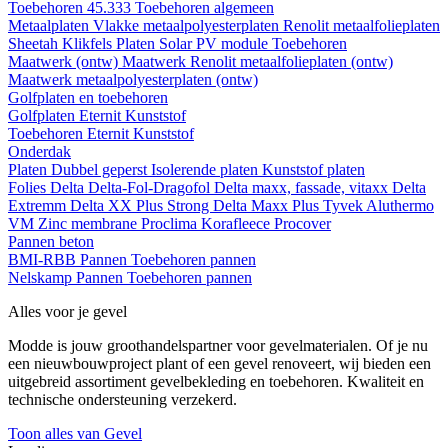
Toebehoren 45.333
Toebehoren algemeen
Metaalplaten
Vlakke metaalpolyesterplaten
Renolit metaalfolieplaten
Sheetah Klikfels
Platen
Solar PV module
Toebehoren
Maatwerk (ontw)
Maatwerk Renolit metaalfolieplaten (ontw)
Maatwerk metaalpolyesterplaten (ontw)
Golfplaten en toebehoren
Golfplaten
Eternit
Kunststof
Toebehoren
Eternit
Kunststof
Onderdak
Platen
Dubbel geperst
Isolerende platen
Kunststof platen
Folies
Delta
Delta-Fol-Dragofol
Delta maxx, fassade, vitaxx
Delta
Extremm
Delta XX Plus Strong
Delta Maxx Plus
Tyvek
Aluthermo
VM Zinc membrane
Proclima
Korafleece
Procover
Pannen beton
BMI-RBB
Pannen
Toebehoren pannen
Nelskamp
Pannen
Toebehoren pannen
Alles voor je gevel
Modde is jouw groothandelspartner voor gevelmaterialen. Of je nu
een nieuwbouwproject plant of een gevel renoveert, wij bieden een
uitgebreid assortiment gevelbekleding en toebehoren. Kwaliteit en
technische ondersteuning verzekerd.
Toon alles van Gevel