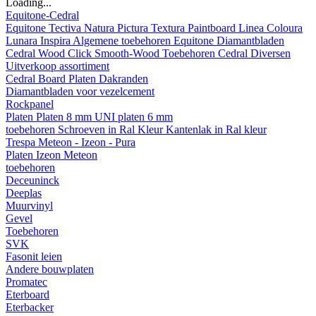
Loading...
Equitone-Cedral
Equitone
Tectiva
Natura
Pictura
Textura
Paintboard
Linea
Coloura
Lunara
Inspira
Algemene toebehoren Equitone
Diamantbladen
Cedral
Wood
Click Smooth-Wood
Toebehoren Cedral
Diversen
Uitverkoop assortiment
Cedral Board
Platen
Dakranden
Diamantbladen voor vezelcement
Rockpanel
Platen
Platen 8 mm
UNI platen 6 mm
toebehoren
Schroeven in Ral Kleur
Kantenlak in Ral kleur
Trespa Meteon - Izeon - Pura
Platen
Izeon
Meteon
toebehoren
Deceuninck
Deeplas
Muurvinyl
Gevel
Toebehoren
SVK
Fasonit leien
Andere bouwplaten
Promatec
Eterboard
Eterbacker