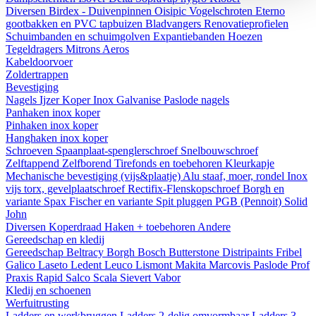
Diversen
Birdex - Duivenpinnen Oisipic
Vogelschroten
Eterno
gootbakken en PVC tapbuizen
Bladvangers
Renovatieprofielen
Schuimbanden en schuimgolven
Expantiebanden
Hoezen
Tegeldragers
Mitrons
Aeros
Kabeldoorvoer
Zoldertrappen
Bevestiging
Nagels
Ijzer
Koper
Inox
Galvanise
Paslode nagels
Panhaken
inox
koper
Pinhaken
inox
koper
Hanghaken
inox
koper
Schroeven
Spaanplaat-spenglerschroef
Snelbouwschroef
Zelftappend
Zelfborend
Tirefonds en toebehoren
Kleurkapje
Mechanische bevestiging (vijs&plaatje)
Alu staaf, moer, rondel
Inox
vijs torx, gevelplaatschroef
Rectifix-Flenskopschroef
Borgh en
variante
Spax
Fischer en variante
Spit pluggen
PGB (Pennoit)
Solid
John
Diversen
Koperdraad
Haken + toebehoren
Andere
Gereedschap en kledij
Gereedschap
Beltracy
Borgh
Bosch
Butterstone
Distripaints
Fribel
Galico
Laseto
Ledent
Leuco
Lismont
Makita
Marcovis
Paslode
Prof
Praxis
Rapid
Salco
Scala
Sievert
Vabor
Kledij en schoenen
Werfuitrusting
Ladders en werkbruggen
Ladders 2-delig omvormbaar
Ladders 3-