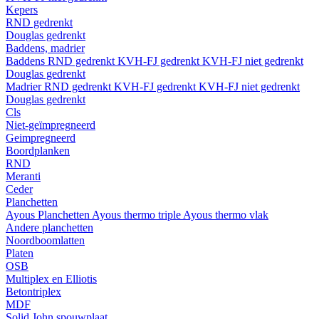
Kepers
RND gedrenkt
Douglas gedrenkt
Baddens, madrier
Baddens
RND gedrenkt
KVH-FJ gedrenkt
KVH-FJ niet gedrenkt
Douglas gedrenkt
Madrier
RND gedrenkt
KVH-FJ gedrenkt
KVH-FJ niet gedrenkt
Douglas gedrenkt
Cls
Niet-geïmpregneerd
Geimpregneerd
Boordplanken
RND
Meranti
Ceder
Planchetten
Ayous Planchetten
Ayous thermo triple
Ayous thermo vlak
Andere planchetten
Noordboomlatten
Platen
OSB
Multiplex en Elliotis
Betontriplex
MDF
Solid John spouwplaat