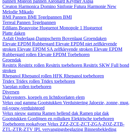
pannen
Migeon pannen
Aleonard
Keymer
Aspia
Creaton
Harmonica
Domino
Sinfonie
Futura
Harmonie New
Melodie
Mikado
BMI
Pannen BMI
Tegelpannen BMI
Terreal
Pannen
Tegelpannen
Edilians
Beauvoise Huguenot
Monopole 1 Huguenot
Platte daken
Asfalt
Onderlaag-Dampscherm
Bovenlaag
Groendaken
Elevate EPDM Rubbergard
Elevate EPDM niet zelfklevende
stroken
Elevate EPDM SA zelfklevende stroken
Elevate EPDM
Rubbergard rollen
Elevate EPDM Toebehoren
Groendak
Resitrix
Resitrix rollen
Resitrix toebehoren
Resitrix SKW Full bond
stroken
Rhepanol
Rhepanol rollen HFK
Rhepanol toebehoren
Tridex
Tridex rollen
Tridex toebehoren
Vaeplan
rollen
toebehoren
Diversen
Dakvensters, koepels en lichtdoorlaten elem
Velux oud gamma
Gootstukken
Verduistering
Jaloezie, zonne, mug,
rol-vouw-verduistgord
Velux nieuw gamma
Ramen hellend dak
Ramen plat dak
Gootstukken
Gordijnen en rolluiken
Elektrische toebehoren
Toebehoren rookafvoer
Velux ZZZ-ZCE-ZCT-ZGA-ZOZ-ZTB-
ZTL-ZTR-ZTV
IPL vervangingsbeglazing
Binnenbekleding