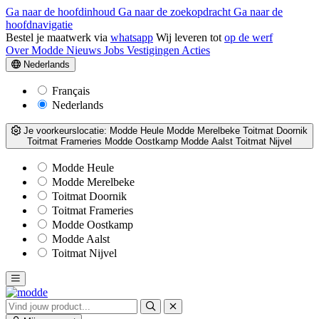
Ga naar de hoofdinhoud
Ga naar de zoekopdracht
Ga naar de
hoofdnavigatie
Bestel je maatwerk via
whatsapp
Wij leveren tot
op de werf
Over Modde
Nieuws
Jobs
Vestigingen
Acties
Nederlands
Français
Nederlands
Je voorkeurslocatie:
Modde Heule
Modde Merelbeke
Toitmat Doornik
Toitmat Frameries
Modde Oostkamp
Modde Aalst
Toitmat Nijvel
Modde Heule
Modde Merelbeke
Toitmat Doornik
Toitmat Frameries
Modde Oostkamp
Modde Aalst
Toitmat Nijvel