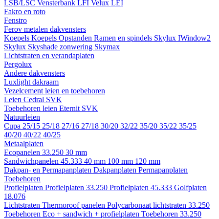
LSB/LSC
Vensterbank LFI
Velux LEI
Fakro en roto
Fenstro
Ferov metalen dakvensters
Koepels
Koepels
Opstanden
Ramen en spindels
Skylux IWindow2
Skylux Skyshade zonwering
Skymax
Lichtstraten en verandaplaten
Pergolux
Andere dakvensters
Luxlight dakraam
Vezelcement leien en toebehoren
Leien
Cedral
SVK
Toebehoren leien
Eternit
SVK
Natuurleien
Cupa
25/15
25/18
27/16
27/18
30/20
32/22
35/20
35/22
35/25
40/20
40/22
40/25
Metaalplaten
Ecopanelen 33.250
30 mm
Sandwichpanelen 45.333
40 mm
100 mm
120 mm
Dakpan- en Permapanplaten
Dakpanplaten
Permapanplaten
Toebehoren
Profielplaten
Profielplaten 33.250
Profielplaten 45.333
Golfplaten
18.076
Lichtstraten
Thermoroof panelen
Polycarbonaat lichtstraten 33.250
Toebehoren Eco + sandwich + profielplaten
Toebehoren 33.250