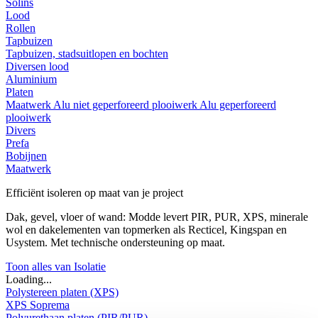
Solins
Lood
Rollen
Tapbuizen
Tapbuizen, stadsuitlopen en bochten
Diversen lood
Aluminium
Platen
Maatwerk
Alu niet geperforeerd plooiwerk
Alu geperforeerd
plooiwerk
Divers
Prefa
Bobijnen
Maatwerk
Efficiënt isoleren op maat van je project
Dak, gevel, vloer of wand: Modde levert PIR, PUR, XPS, minerale
wol en dakelementen van topmerken als Recticel, Kingspan en
Usystem. Met technische ondersteuning op maat.
Toon alles van Isolatie
Loading...
Polystereen platen (XPS)
XPS Soprema
Polyurethaan platen (PIR/PUR)