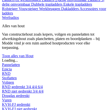
delig omvormbaar
Dubbele trapladders
Enkele trapladders
Rolsteiger
Vouwsteiger
Werkbruggen
Dakladders
Accessoires voor
ladders
Werfradios
Alles van hout
Van constructiehout zoals kepers, voligen en pannelatten tot
afwerkingshout zoals planchetten, platen en boordplanken – bij
Modde vind je een ruim aanbod houtproducten voor elke
toepassing.
Toon alles van Hout
Loading...
Pannelatten
Epicia
RND
Stoflatten
Voligen
RND gedrenkt
3/4
4/4
6/4
RND niet gedrenkt
3/4
4/4
Douglas gedrenkt
Vuren
KVH-FJ gedrenkt
KVH-FJ niet gedrenkt