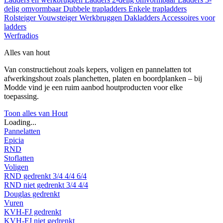
delig omvormbaar
Dubbele trapladders
Enkele trapladders
Rolsteiger
Vouwsteiger
Werkbruggen
Dakladders
Accessoires voor
ladders
Werfradios
Alles van hout
Van constructiehout zoals kepers, voligen en pannelatten tot
afwerkingshout zoals planchetten, platen en boordplanken – bij
Modde vind je een ruim aanbod houtproducten voor elke
toepassing.
Toon alles van Hout
Loading...
Pannelatten
Epicia
RND
Stoflatten
Voligen
RND gedrenkt
3/4
4/4
6/4
RND niet gedrenkt
3/4
4/4
Douglas gedrenkt
Vuren
KVH-FJ gedrenkt
KVH-FJ niet gedrenkt