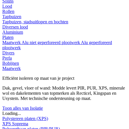
Solins
Lood
Rollen
Tapbuizen
Tapbuizen, stadsuitlopen en bochten
Diversen lood
Aluminium
Platen
Maatwerk
Alu niet geperforeerd plooiwerk
Alu geperforeerd
plooiwerk
Divers
Prefa
Bobijnen
Maatwerk
Efficiënt isoleren op maat van je project
Dak, gevel, vloer of wand: Modde levert PIR, PUR, XPS, minerale
wol en dakelementen van topmerken als Recticel, Kingspan en
Usystem. Met technische ondersteuning op maat.
Toon alles van Isolatie
Loading...
Polystereen platen (XPS)
XPS Soprema
Polyurethaan platen (PIR/PUR)