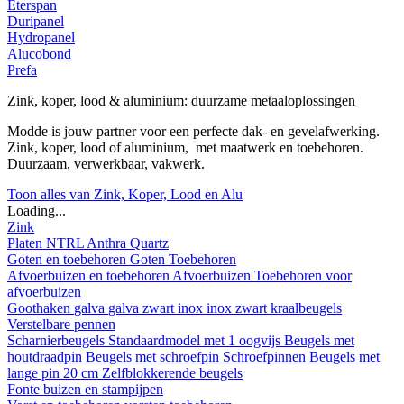
Eterspan
Duripanel
Hydropanel
Alucobond
Prefa
Zink, koper, lood & aluminium: duurzame metaaloplossingen
Modde is jouw partner voor een perfecte dak- en gevelafwerking.
Zink, koper, lood of aluminium, met maatwerk en toebehoren.
Duurzaam, verwerkbaar, vakwerk.
Toon alles van Zink, Koper, Lood en Alu
Loading...
Zink
Platen
NTRL
Anthra
Quartz
Goten en toebehoren
Goten
Toebehoren
Afvoerbuizen en toebehoren
Afvoerbuizen
Toebehoren voor
afvoerbuizen
Goothaken
galva
galva zwart
inox
inox zwart
kraalbeugels
Verstelbare pennen
Scharnierbeugels
Standaardmodel met 1 oogvijs
Beugels met
houtdraadpin
Beugels met schroefpin
Schroefpinnen
Beugels met
lange pin 20 cm
Zelfblokkerende beugels
Fonte buizen en stampijpen