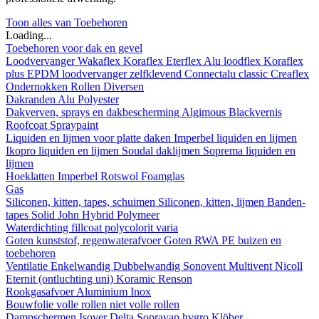
Toon alles van Toebehoren
Loading...
Toebehoren voor dak en gevel
Loodvervanger
Wakaflex
Koraflex
Eterflex
Alu loodflex
Koraflex
plus
EPDM loodvervanger zelfklevend
Connectalu classic
Creaflex
Ondernokken
Rollen
Diversen
Dakranden
Alu
Polyester
Dakverven, sprays en dakbescherming
Algimous
Blackvernis
Roofcoat
Spraypaint
Liquiden en lijmen voor platte daken
Imperbel liquiden en lijmen
Ikopro liquiden en lijmen
Soudal daklijmen
Soprema liquiden en
lijmen
Hoeklatten
Imperbel
Rotswol
Foamglas
Gas
Siliconen, kitten, tapes, schuimen
Siliconen, kitten, lijmen
Banden-
tapes
Solid John Hybrid Polymeer
Waterdichting
fillcoat
polycolorit
varia
Goten kunststof, regenwaterafvoer
Goten
RWA
PE buizen en
toebehoren
Ventilatie
Enkelwandig
Dubbelwandig
Sonovent
Multivent
Nicoll
Eternit (ontluchting uni)
Koramic
Renson
Rookgasafvoer
Aluminium
Inox
Bouwfolie
volle rollen
niet volle rollen
Dampschermen
Isover
Delta
Sopravap hygro
Klöber