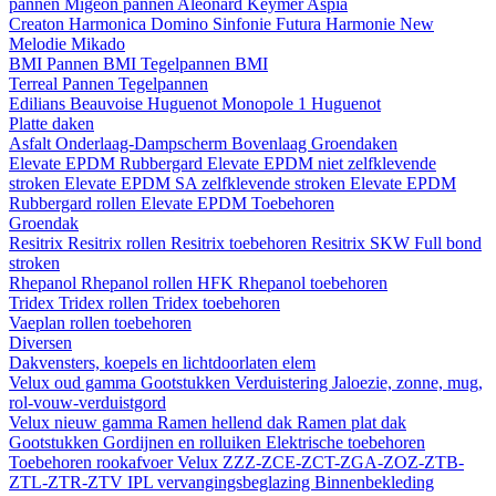
pannen
Migeon pannen
Aleonard
Keymer
Aspia
Creaton
Harmonica
Domino
Sinfonie
Futura
Harmonie New
Melodie
Mikado
BMI
Pannen BMI
Tegelpannen BMI
Terreal
Pannen
Tegelpannen
Edilians
Beauvoise Huguenot
Monopole 1 Huguenot
Platte daken
Asfalt
Onderlaag-Dampscherm
Bovenlaag
Groendaken
Elevate EPDM Rubbergard
Elevate EPDM niet zelfklevende
stroken
Elevate EPDM SA zelfklevende stroken
Elevate EPDM
Rubbergard rollen
Elevate EPDM Toebehoren
Groendak
Resitrix
Resitrix rollen
Resitrix toebehoren
Resitrix SKW Full bond
stroken
Rhepanol
Rhepanol rollen HFK
Rhepanol toebehoren
Tridex
Tridex rollen
Tridex toebehoren
Vaeplan
rollen
toebehoren
Diversen
Dakvensters, koepels en lichtdoorlaten elem
Velux oud gamma
Gootstukken
Verduistering
Jaloezie, zonne, mug,
rol-vouw-verduistgord
Velux nieuw gamma
Ramen hellend dak
Ramen plat dak
Gootstukken
Gordijnen en rolluiken
Elektrische toebehoren
Toebehoren rookafvoer
Velux ZZZ-ZCE-ZCT-ZGA-ZOZ-ZTB-
ZTL-ZTR-ZTV
IPL vervangingsbeglazing
Binnenbekleding