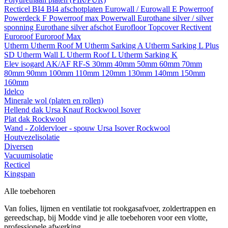
Recticel
BI4
BI4 afschotplaten
Eurowall / Eurowall E
Powerroof
Powerdeck F
Powerroof max
Powerwall
Eurothane silver / silver
sponning
Eurothane silver afschot
Eurofloor
Topcover
Rectivent
Euroroof
Euroroof Max
Utherm
Utherm Roof M
Utherm Sarking A
Utherm Sarking L Plus
SD
Utherm Wall L
Utherm Roof L
Utherm Sarking K
Elev isogard AK/AF RF-S
30mm
40mm
50mm
60mm
70mm
80mm
90mm
100mm
110mm
120mm
130mm
140mm
150mm
160mm
Idelco
Minerale wol (platen en rollen)
Hellend dak
Ursa
Knauf
Rockwool
Isover
Plat dak
Rockwool
Wand - Zoldervloer - spouw
Ursa
Isover
Rockwool
Houtvezelisolatie
Diversen
Vacuumisolatie
Recticel
Kingspan
Alle toebehoren
Van folies, lijmen en ventilatie tot rookgasafvoer, zoldertrappen en
gereedschap, bij Modde vind je alle toebehoren voor een vlotte,
professionele afwerking.