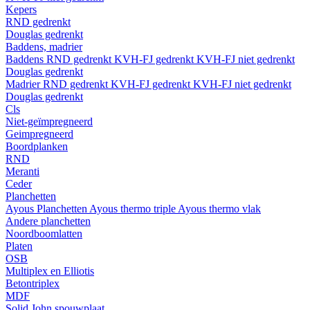
Kepers
RND gedrenkt
Douglas gedrenkt
Baddens, madrier
Baddens
RND gedrenkt
KVH-FJ gedrenkt
KVH-FJ niet gedrenkt
Douglas gedrenkt
Madrier
RND gedrenkt
KVH-FJ gedrenkt
KVH-FJ niet gedrenkt
Douglas gedrenkt
Cls
Niet-geïmpregneerd
Geimpregneerd
Boordplanken
RND
Meranti
Ceder
Planchetten
Ayous Planchetten
Ayous thermo triple
Ayous thermo vlak
Andere planchetten
Noordboomlatten
Platen
OSB
Multiplex en Elliotis
Betontriplex
MDF
Solid John spouwplaat