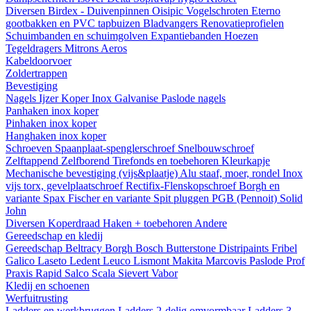
Diversen
Birdex - Duivenpinnen Oisipic
Vogelschroten
Eterno
gootbakken en PVC tapbuizen
Bladvangers
Renovatieprofielen
Schuimbanden en schuimgolven
Expantiebanden
Hoezen
Tegeldragers
Mitrons
Aeros
Kabeldoorvoer
Zoldertrappen
Bevestiging
Nagels
Ijzer
Koper
Inox
Galvanise
Paslode nagels
Panhaken
inox
koper
Pinhaken
inox
koper
Hanghaken
inox
koper
Schroeven
Spaanplaat-spenglerschroef
Snelbouwschroef
Zelftappend
Zelfborend
Tirefonds en toebehoren
Kleurkapje
Mechanische bevestiging (vijs&plaatje)
Alu staaf, moer, rondel
Inox
vijs torx, gevelplaatschroef
Rectifix-Flenskopschroef
Borgh en
variante
Spax
Fischer en variante
Spit pluggen
PGB (Pennoit)
Solid
John
Diversen
Koperdraad
Haken + toebehoren
Andere
Gereedschap en kledij
Gereedschap
Beltracy
Borgh
Bosch
Butterstone
Distripaints
Fribel
Galico
Laseto
Ledent
Leuco
Lismont
Makita
Marcovis
Paslode
Prof
Praxis
Rapid
Salco
Scala
Sievert
Vabor
Kledij en schoenen
Werfuitrusting
Ladders en werkbruggen
Ladders 2-delig omvormbaar
Ladders 3-