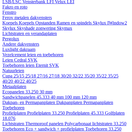
LSB/LSC
Vensterbank LFI
Velux LEI
Fakro en roto
Fenstro
Ferov metalen dakvensters
Koepels
Koepels
Opstanden
Ramen en spindels
Skylux IWindow2
Skylux Skyshade zonwering
Skymax
Lichtstraten en verandaplaten
Pergolux
Andere dakvensters
Luxlight dakraam
Vezelcement leien en toebehoren
Leien
Cedral
SVK
Toebehoren leien
Eternit
SVK
Natuurleien
Cupa
25/15
25/18
27/16
27/18
30/20
32/22
35/20
35/22
35/25
40/20
40/22
40/25
Metaalplaten
Ecopanelen 33.250
30 mm
Sandwichpanelen 45.333
40 mm
100 mm
120 mm
Dakpan- en Permapanplaten
Dakpanplaten
Permapanplaten
Toebehoren
Profielplaten
Profielplaten 33.250
Profielplaten 45.333
Golfplaten
18.076
Lichtstraten
Thermoroof panelen
Polycarbonaat lichtstraten 33.250
Toebehoren Eco + sandwich + profielplaten
Toebehoren 33.250