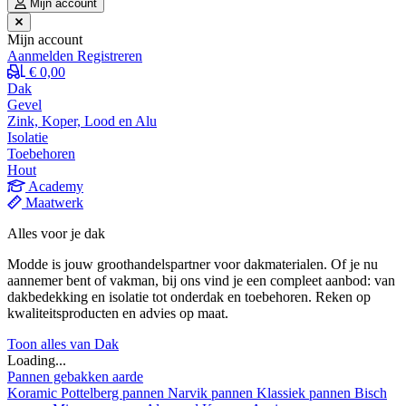
Mijn account
Mijn account
Aanmelden
Registreren
€ 0,00
Dak
Gevel
Zink, Koper, Lood en Alu
Isolatie
Toebehoren
Hout
Academy
Maatwerk
Alles voor je dak
Modde is jouw groothandelspartner voor dakmaterialen. Of je nu
aannemer bent of vakman, bij ons vind je een compleet aanbod: van
dakbedekking en isolatie tot onderdak en toebehoren. Reken op
kwaliteitsproducten en advies op maat.
Toon alles van Dak
Loading...
Pannen gebakken aarde
Koramic
Pottelberg pannen
Narvik pannen
Klassiek pannen
Bisch