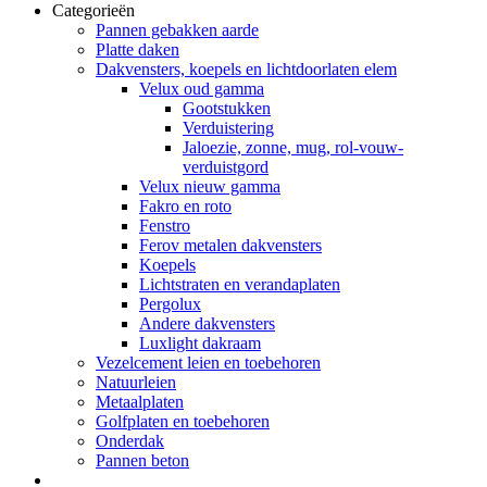
Categorieën
Pannen gebakken aarde
Platte daken
Dakvensters, koepels en lichtdoorlaten elem
Velux oud gamma
Gootstukken
Verduistering
Jaloezie, zonne, mug, rol-vouw-
verduistgord
Velux nieuw gamma
Fakro en roto
Fenstro
Ferov metalen dakvensters
Koepels
Lichtstraten en verandaplaten
Pergolux
Andere dakvensters
Luxlight dakraam
Vezelcement leien en toebehoren
Natuurleien
Metaalplaten
Golfplaten en toebehoren
Onderdak
Pannen beton