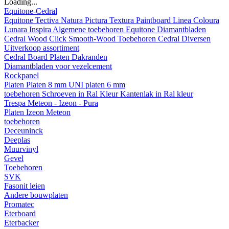
Loading...
Equitone-Cedral
Equitone
Tectiva
Natura
Pictura
Textura
Paintboard
Linea
Coloura
Lunara
Inspira
Algemene toebehoren Equitone
Diamantbladen
Cedral
Wood
Click Smooth-Wood
Toebehoren Cedral
Diversen
Uitverkoop assortiment
Cedral Board
Platen
Dakranden
Diamantbladen voor vezelcement
Rockpanel
Platen
Platen 8 mm
UNI platen 6 mm
toebehoren
Schroeven in Ral Kleur
Kantenlak in Ral kleur
Trespa Meteon - Izeon - Pura
Platen
Izeon
Meteon
toebehoren
Deceuninck
Deeplas
Muurvinyl
Gevel
Toebehoren
SVK
Fasonit leien
Andere bouwplaten
Promatec
Eterboard
Eterbacker