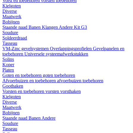
Vorst en toebehoren
vorsten
toebehoren
Kielgoten
Diverse
Maatwerk
Bobijnen
Staande naad
Banen
Klangen
Andere
Kit G3
Soudure
Soldeerdraad
Tasseau
VM-Zinc gevelsystemen
Overlappingsprofielen
Gevelpanelen en
toebehoren
Universele systeemafwerkstukken
Solins
Koper
Platen
Goten en toebehoren
goten
toebehoren
Afvoerbuizen en toebehoren
afvoerbuizen
toebehoren
Goothaken
Vorsten en toebehoren
vorsten
vorsthaken
Kielgoten
Diverse
Maatwerk
Bobijnen
Staande naad
Banen
Andere
Soudure
Tasseau