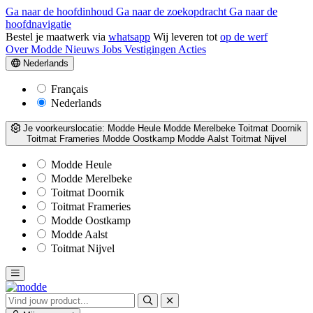
Ga naar de hoofdinhoud
Ga naar de zoekopdracht
Ga naar de
hoofdnavigatie
Bestel je maatwerk via
whatsapp
Wij leveren tot
op de werf
Over Modde
Nieuws
Jobs
Vestigingen
Acties
Nederlands
Français
Nederlands
Je voorkeurslocatie:
Modde Heule
Modde Merelbeke
Toitmat Doornik
Toitmat Frameries
Modde Oostkamp
Modde Aalst
Toitmat Nijvel
Modde Heule
Modde Merelbeke
Toitmat Doornik
Toitmat Frameries
Modde Oostkamp
Modde Aalst
Toitmat Nijvel