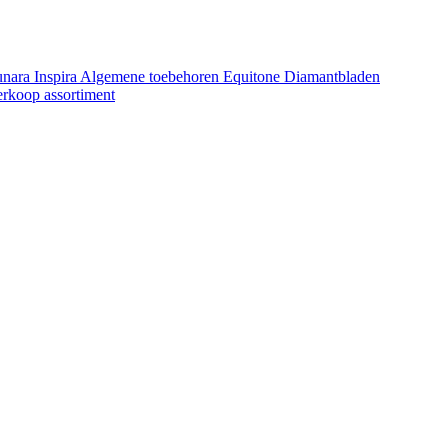
unara
Inspira
Algemene toebehoren Equitone
Diamantbladen
erkoop assortiment