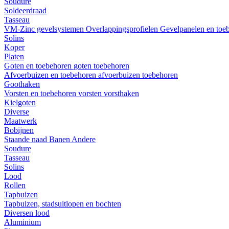
Soudure
Soldeerdraad
Tasseau
VM-Zinc gevelsystemen
Overlappingsprofielen
Gevelpanelen en toe
Solins
Koper
Platen
Goten en toebehoren
goten
toebehoren
Afvoerbuizen en toebehoren
afvoerbuizen
toebehoren
Goothaken
Vorsten en toebehoren
vorsten
vorsthaken
Kielgoten
Diverse
Maatwerk
Bobijnen
Staande naad
Banen
Andere
Soudure
Tasseau
Solins
Lood
Rollen
Tapbuizen
Tapbuizen, stadsuitlopen en bochten
Diversen lood
Aluminium