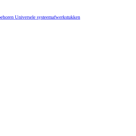
behoren
Universele systeemafwerkstukken