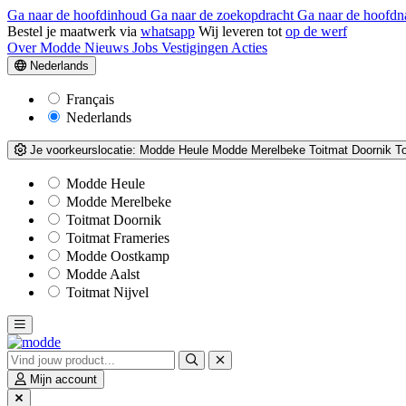
Ga naar de hoofdinhoud
Ga naar de zoekopdracht
Ga naar de hoofdn
Bestel je maatwerk via
whatsapp
Wij leveren tot
op de werf
Over Modde
Nieuws
Jobs
Vestigingen
Acties
Nederlands
Français
Nederlands
Je voorkeurslocatie:
Modde Heule
Modde Merelbeke
Toitmat Doornik
T
Modde Heule
Modde Merelbeke
Toitmat Doornik
Toitmat Frameries
Modde Oostkamp
Modde Aalst
Toitmat Nijvel
Mijn account