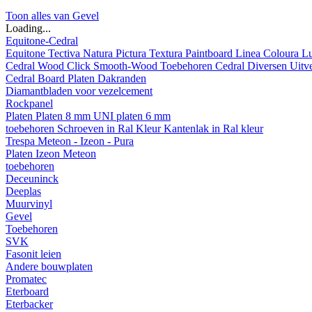
Toon alles van Gevel
Loading...
Equitone-Cedral
Equitone
Tectiva
Natura
Pictura
Textura
Paintboard
Linea
Coloura
L
Cedral
Wood
Click Smooth-Wood
Toebehoren Cedral
Diversen
Uitv
Cedral Board
Platen
Dakranden
Diamantbladen voor vezelcement
Rockpanel
Platen
Platen 8 mm
UNI platen 6 mm
toebehoren
Schroeven in Ral Kleur
Kantenlak in Ral kleur
Trespa Meteon - Izeon - Pura
Platen
Izeon
Meteon
toebehoren
Deceuninck
Deeplas
Muurvinyl
Gevel
Toebehoren
SVK
Fasonit leien
Andere bouwplaten
Promatec
Eterboard
Eterbacker