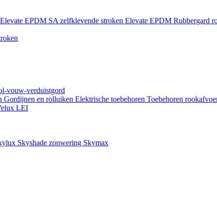
Elevate EPDM SA zelfklevende stroken
Elevate EPDM Rubbergard ro
troken
rol-vouw-verduistgord
en
Gordijnen en rolluiken
Elektrische toebehoren
Toebehoren rookafvoe
elux LEI
kylux Skyshade zonwering
Skymax