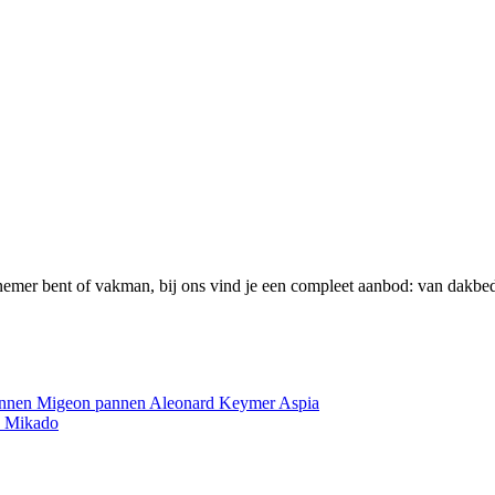
emer bent of vakman, bij ons vind je een compleet aanbod: van dakbed
annen
Migeon pannen
Aleonard
Keymer
Aspia
e
Mikado