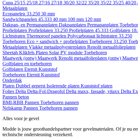
Cupa
25/15
25/18
27/16
27/18
30/20
32/22
35/20
35/22
35/25
40/20
Metaalplaten
Ecopanelen 33.250
30 mm
Sandwichpanelen 45.333
40 mm
100 mm
120 mm
Dakpan- en Permapanplaten
Dakpanplaten
Permapanplaten
Toebehor
Profielplaten
Profielplaten 33.250
Profielplaten 45.333
Golfplaten 18
Lichtstraten
Thermoroof panelen
Polycarbonaat lichtstraten 33.250
Toebehoren Eco + sandwich + profielplaten
Toebehoren 33.250
Toeb
Metaalplaten
Vlakke metaalpolyesterplaten
Renolit metaalfolieplaten
Sheetah Klikfels
Platen
Solar PV module
Toebehoren
Maatwerk (ontw)
Maatwerk Renolit metaalfolieplaten (ontw)
Maatwer
Golfplaten en toebehoren
Golfplaten
Eternit
Kunststof
Toebehoren
Eternit
Kunststof
Onderdak
Platen
Dubbel geperst
Isolerende platen
Kunststof platen
Folies
Delta
Delta-Fol-Dragofol
Delta maxx, fassade, vitaxx
Delta E
Pannen beton
BMI-RBB
Pannen
Toebehoren pannen
Nelskamp
Pannen
Toebehoren pannen
Alles voor je gevel
Modde is jouw groothandelspartner voor gevelmaterialen. Of je nu een
technische ondersteuning verzekerd.