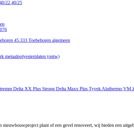
40/22
40/25
en
.076
ehoren 45.333
Toebehoren algemeen
k metaalpolyesterplaten (ontw)
xtremm
Delta XX Plus Strong
Delta Maxx Plus
Tyvek
Aluthermo
VM Z
 nieuwbouwproject plant of een gevel renoveert, wij bieden een uitgeb