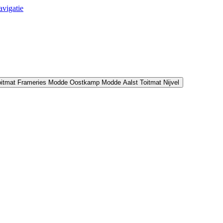
avigatie
oitmat Frameries
Modde Oostkamp
Modde Aalst
Toitmat Nijvel