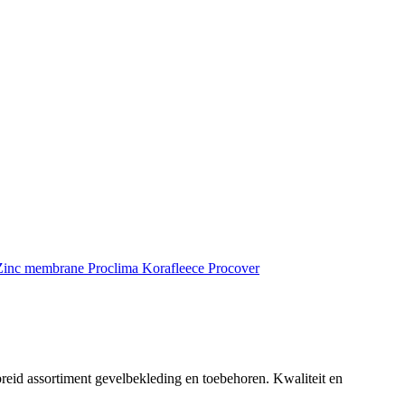
inc membrane
Proclima
Korafleece
Procover
reid assortiment gevelbekleding en toebehoren. Kwaliteit en