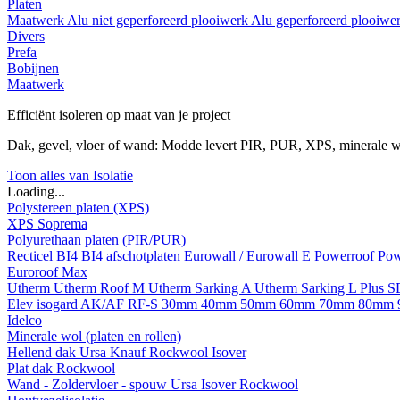
Platen
Maatwerk
Alu niet geperforeerd plooiwerk
Alu geperforeerd plooiwe
Divers
Prefa
Bobijnen
Maatwerk
Efficiënt isoleren op maat van je project
Dak, gevel, vloer of wand: Modde levert PIR, PUR, XPS, minerale w
Toon alles van Isolatie
Loading...
Polystereen platen (XPS)
XPS Soprema
Polyurethaan platen (PIR/PUR)
Recticel
BI4
BI4 afschotplaten
Eurowall / Eurowall E
Powerroof
Pow
Euroroof Max
Utherm
Utherm Roof M
Utherm Sarking A
Utherm Sarking L Plus 
Elev isogard AK/AF RF-S
30mm
40mm
50mm
60mm
70mm
80mm
Idelco
Minerale wol (platen en rollen)
Hellend dak
Ursa
Knauf
Rockwool
Isover
Plat dak
Rockwool
Wand - Zoldervloer - spouw
Ursa
Isover
Rockwool