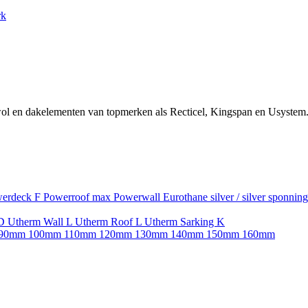
rk
ol en dakelementen van topmerken als Recticel, Kingspan en Usystem.
erdeck F
Powerroof max
Powerwall
Eurothane silver / silver sponnin
SD
Utherm Wall L
Utherm Roof L
Utherm Sarking K
90mm
100mm
110mm
120mm
130mm
140mm
150mm
160mm