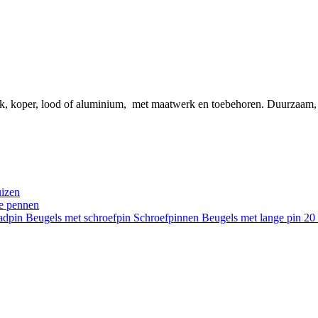
ink, koper, lood of aluminium, met maatwerk en toebehoren. Duurzaam
uizen
re pennen
aadpin
Beugels met schroefpin
Schroefpinnen
Beugels met lange pin 2