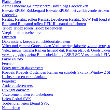
Platte daken
Asfalt
Onderlaag-Dampscherm
Bovenlaag
Groendaken
Elevate EPDM Rubbergard
Elevate EPDM niet zelfklevende stroken
Groendak
Resitrix
Resitrix rollen
Resitrix toebehoren
Resitrix SKW Full bond s
Rhepanol
Rhepanol rollen HFK
Rhepanol toebehoren
Tridex
Tridex rollen
Tridex toebehoren
Vaeplan
rollen
toebehoren
Diversen
Dakvensters, koepels en lichtdoorlaten elem
Velux oud gamma
Gootstukken
Verduistering
Jaloezie, zonne, mug, 
Velux nieuw gamma
Ramen hellend dak
Ramen plat dak
Gootstukk
vervangingsbeglazing
Binnenbekleding LSB/LSC
Vensterbank LFI
V
Fakro en roto
Fenstro
Ferov metalen dakvensters
Koepels
Koepels
Opstanden
Ramen en spindels
Skylux IWindow2
S
Lichtstraten en verandaplaten
Pergolux
Andere dakvensters
Luxlight dakraam
Vezelcement leien en toebehoren
Leien
Cedral
SVK
Toebehoren leien
Eternit
SVK
Natuurleien