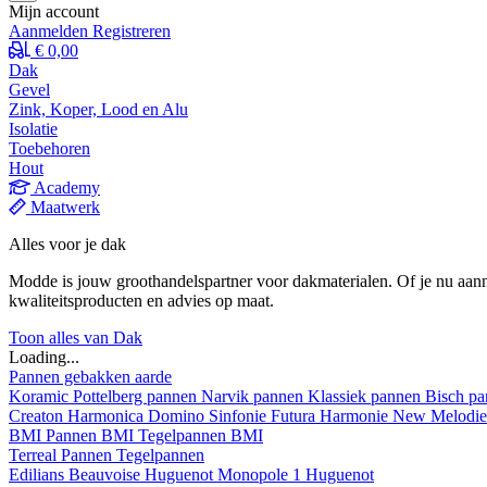
Mijn account
Aanmelden
Registreren
€ 0,00
Dak
Gevel
Zink, Koper, Lood en Alu
Isolatie
Toebehoren
Hout
Academy
Maatwerk
Alles voor je dak
Modde is jouw groothandelspartner voor dakmaterialen. Of je nu aann
kwaliteitsproducten en advies op maat.
Toon alles van Dak
Loading...
Pannen gebakken aarde
Koramic
Pottelberg pannen
Narvik pannen
Klassiek pannen
Bisch p
Creaton
Harmonica
Domino
Sinfonie
Futura
Harmonie New
Melodi
BMI
Pannen BMI
Tegelpannen BMI
Terreal
Pannen
Tegelpannen
Edilians
Beauvoise Huguenot
Monopole 1 Huguenot