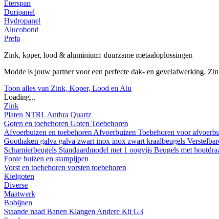
Eterspan
Duripanel
Hydropanel
Alucobond
Prefa
Zink, koper, lood & aluminium: duurzame metaaloplossingen
Modde is jouw partner voor een perfecte dak- en gevelafwerking. Z
Toon alles van Zink, Koper, Lood en Alu
Loading...
Zink
Platen
NTRL
Anthra
Quartz
Goten en toebehoren
Goten
Toebehoren
Afvoerbuizen en toebehoren
Afvoerbuizen
Toebehoren voor afvoerb
Goothaken
galva
galva zwart
inox
inox zwart
kraalbeugels
Verstelba
Scharnierbeugels
Standaardmodel met 1 oogvijs
Beugels met houtdr
Fonte buizen en stampijpen
Vorst en toebehoren
vorsten
toebehoren
Kielgoten
Diverse
Maatwerk
Bobijnen
Staande naad
Banen
Klangen
Andere
Kit G3