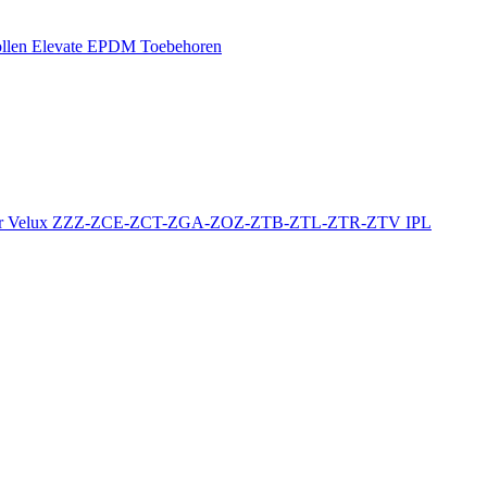
llen
Elevate EPDM Toebehoren
r
Velux ZZZ-ZCE-ZCT-ZGA-ZOZ-ZTB-ZTL-ZTR-ZTV
IPL