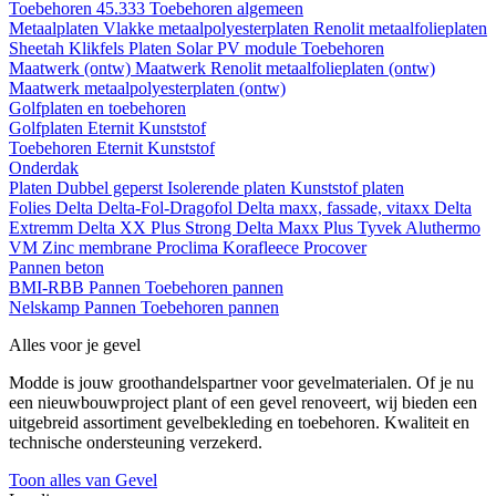
Toebehoren 45.333
Toebehoren algemeen
Metaalplaten
Vlakke metaalpolyesterplaten
Renolit metaalfolieplaten
Sheetah Klikfels
Platen
Solar PV module
Toebehoren
Maatwerk (ontw)
Maatwerk Renolit metaalfolieplaten (ontw)
Maatwerk metaalpolyesterplaten (ontw)
Golfplaten en toebehoren
Golfplaten
Eternit
Kunststof
Toebehoren
Eternit
Kunststof
Onderdak
Platen
Dubbel geperst
Isolerende platen
Kunststof platen
Folies
Delta
Delta-Fol-Dragofol
Delta maxx, fassade, vitaxx
Delta
Extremm
Delta XX Plus Strong
Delta Maxx Plus
Tyvek
Aluthermo
VM Zinc membrane
Proclima
Korafleece
Procover
Pannen beton
BMI-RBB
Pannen
Toebehoren pannen
Nelskamp
Pannen
Toebehoren pannen
Alles voor je gevel
Modde is jouw groothandelspartner voor gevelmaterialen. Of je nu
een nieuwbouwproject plant of een gevel renoveert, wij bieden een
uitgebreid assortiment gevelbekleding en toebehoren. Kwaliteit en
technische ondersteuning verzekerd.
Toon alles van Gevel