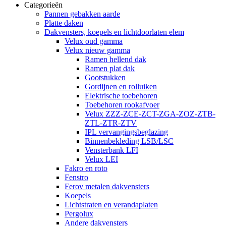
Categorieën
Pannen gebakken aarde
Platte daken
Dakvensters, koepels en lichtdoorlaten elem
Velux oud gamma
Velux nieuw gamma
Ramen hellend dak
Ramen plat dak
Gootstukken
Gordijnen en rolluiken
Elektrische toebehoren
Toebehoren rookafvoer
Velux ZZZ-ZCE-ZCT-ZGA-ZOZ-ZTB-
ZTL-ZTR-ZTV
IPL vervangingsbeglazing
Binnenbekleding LSB/LSC
Vensterbank LFI
Velux LEI
Fakro en roto
Fenstro
Ferov metalen dakvensters
Koepels
Lichtstraten en verandaplaten
Pergolux
Andere dakvensters