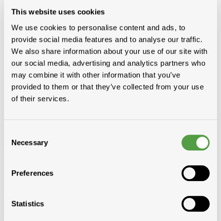
Diversen
Birdex - Duivenpinnen Oisipic
Vogelschroten
Eterno
This website uses cookies
gootbakken en PVC tapbuizen
Bladvangers
Renovatieprofielen
Schuimbanden en schuimgolven
Expantiebanden
Hoezen
We use cookies to personalise content and ads, to
Tegeldragers
Mitrons
Aeros
provide social media features and to analyse our traffic.
Kabeldoorvoer
We also share information about your use of our site with
Zoldertrappen
Bevestiging
our social media, advertising and analytics partners who
Nagels
Ijzer
Koper
Inox
Galvanise
Paslode nagels
may combine it with other information that you’ve
Panhaken
inox
koper
provided to them or that they’ve collected from your use
Pinhaken
inox
koper
Hanghaken
inox
koper
of their services.
Schroeven
Spaanplaat-spenglerschroef
Snelbouwschroef
Zelftappend
Zelfborend
Tirefonds en toebehoren
Kleurkapje
Mechanische bevestiging (vijs&plaatje)
Alu staaf, moer, rondel
Inox
vijs torx, gevelplaatschroef
Rectifix-Flenskopschroef
Borgh en
Consent
variante
Spax
Fischer en variante
Spit pluggen
PGB (Pennoit)
Solid
Necessary
Selection
John
Diversen
Koperdraad
Haken + toebehoren
Andere
Gereedschap en kledij
Preferences
Gereedschap
Beltracy
Borgh
Bosch
Butterstone
Distripaints
Fribel
Galico
Laseto
Ledent
Leuco
Lismont
Makita
Marcovis
Paslode
Prof
Praxis
Rapid
Salco
Scala
Sievert
Vabor
Kledij en schoenen
Statistics
Werfuitrusting
Ladders en werkbruggen
Ladders 2-delig omvormbaar
Ladders 3-