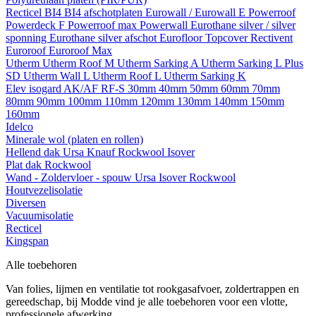
Recticel
BI4
BI4 afschotplaten
Eurowall / Eurowall E
Powerroof
Powerdeck F
Powerroof max
Powerwall
Eurothane silver / silver
sponning
Eurothane silver afschot
Eurofloor
Topcover
Rectivent
Euroroof
Euroroof Max
Utherm
Utherm Roof M
Utherm Sarking A
Utherm Sarking L Plus
SD
Utherm Wall L
Utherm Roof L
Utherm Sarking K
Elev isogard AK/AF RF-S
30mm
40mm
50mm
60mm
70mm
80mm
90mm
100mm
110mm
120mm
130mm
140mm
150mm
160mm
Idelco
Minerale wol (platen en rollen)
Hellend dak
Ursa
Knauf
Rockwool
Isover
Plat dak
Rockwool
Wand - Zoldervloer - spouw
Ursa
Isover
Rockwool
Houtvezelisolatie
Diversen
Vacuumisolatie
Recticel
Kingspan
Alle toebehoren
Van folies, lijmen en ventilatie tot rookgasafvoer, zoldertrappen en
gereedschap, bij Modde vind je alle toebehoren voor een vlotte,
professionele afwerking.