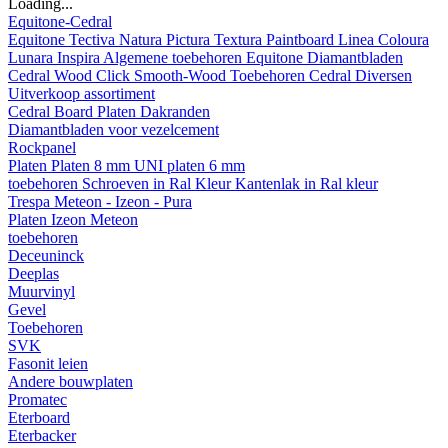
Loading...
Equitone-Cedral
Equitone
Tectiva
Natura
Pictura
Textura
Paintboard
Linea
Coloura
Lunara
Inspira
Algemene toebehoren Equitone
Diamantbladen
Cedral
Wood
Click Smooth-Wood
Toebehoren Cedral
Diversen
Uitverkoop assortiment
Cedral Board
Platen
Dakranden
Diamantbladen voor vezelcement
Rockpanel
Platen
Platen 8 mm
UNI platen 6 mm
toebehoren
Schroeven in Ral Kleur
Kantenlak in Ral kleur
Trespa Meteon - Izeon - Pura
Platen
Izeon
Meteon
toebehoren
Deceuninck
Deeplas
Muurvinyl
Gevel
Toebehoren
SVK
Fasonit leien
Andere bouwplaten
Promatec
Eterboard
Eterbacker