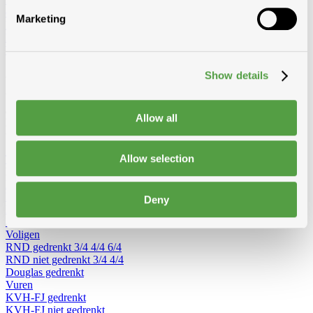
delig omvormbaar
Dubbele trapladders
Enkele trapladders
Marketing
Rolsteiger
Vouwsteiger
Werkbruggen
Dakladders
Accessoires voor
ladders
Werfradios
Alles van hout
Show details
Van constructiehout zoals kepers, voligen en pannelatten tot
afwerkingshout zoals planchetten, platen en boordplanken – bij
Allow all
Modde vind je een ruim aanbod houtproducten voor elke
toepassing.
Allow selection
Toon alles van Hout
Loading...
Pannelatten
Epicia
Deny
RND
Stoflatten
Voligen
RND gedrenkt
3/4
4/4
6/4
RND niet gedrenkt
3/4
4/4
Douglas gedrenkt
Vuren
KVH-FJ gedrenkt
KVH-FJ niet gedrenkt