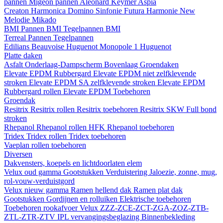
pannen
Migeon pannen
Aleonard
Keymer
Aspia
Creaton
Harmonica
Domino
Sinfonie
Futura
Harmonie New
Melodie
Mikado
BMI
Pannen BMI
Tegelpannen BMI
Terreal
Pannen
Tegelpannen
Edilians
Beauvoise Huguenot
Monopole 1 Huguenot
Platte daken
Asfalt
Onderlaag-Dampscherm
Bovenlaag
Groendaken
Elevate EPDM Rubbergard
Elevate EPDM niet zelfklevende
stroken
Elevate EPDM SA zelfklevende stroken
Elevate EPDM
Rubbergard rollen
Elevate EPDM Toebehoren
Groendak
Resitrix
Resitrix rollen
Resitrix toebehoren
Resitrix SKW Full bond
stroken
Rhepanol
Rhepanol rollen HFK
Rhepanol toebehoren
Tridex
Tridex rollen
Tridex toebehoren
Vaeplan
rollen
toebehoren
Diversen
Dakvensters, koepels en lichtdoorlaten elem
Velux oud gamma
Gootstukken
Verduistering
Jaloezie, zonne, mug,
rol-vouw-verduistgord
Velux nieuw gamma
Ramen hellend dak
Ramen plat dak
Gootstukken
Gordijnen en rolluiken
Elektrische toebehoren
Toebehoren rookafvoer
Velux ZZZ-ZCE-ZCT-ZGA-ZOZ-ZTB-
ZTL-ZTR-ZTV
IPL vervangingsbeglazing
Binnenbekleding