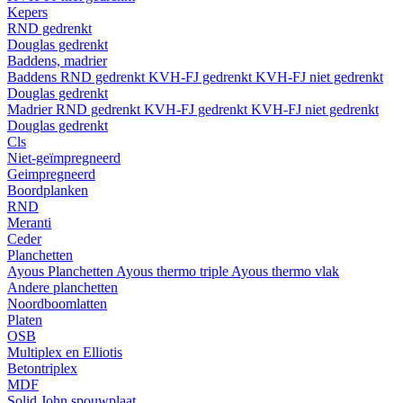
Kepers
RND gedrenkt
Douglas gedrenkt
Baddens, madrier
Baddens
RND gedrenkt
KVH-FJ gedrenkt
KVH-FJ niet gedrenkt
Douglas gedrenkt
Madrier
RND gedrenkt
KVH-FJ gedrenkt
KVH-FJ niet gedrenkt
Douglas gedrenkt
Cls
Niet-geïmpregneerd
Geimpregneerd
Boordplanken
RND
Meranti
Ceder
Planchetten
Ayous Planchetten
Ayous thermo triple
Ayous thermo vlak
Andere planchetten
Noordboomlatten
Platen
OSB
Multiplex en Elliotis
Betontriplex
MDF
Solid John spouwplaat