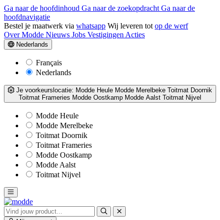
Ga naar de hoofdinhoud
Ga naar de zoekopdracht
Ga naar de
hoofdnavigatie
Bestel je maatwerk via
whatsapp
Wij leveren tot
op de werf
Over Modde
Nieuws
Jobs
Vestigingen
Acties
Nederlands
Français
Nederlands
Je voorkeurslocatie:
Modde Heule
Modde Merelbeke
Toitmat Doornik
Toitmat Frameries
Modde Oostkamp
Modde Aalst
Toitmat Nijvel
Modde Heule
Modde Merelbeke
Toitmat Doornik
Toitmat Frameries
Modde Oostkamp
Modde Aalst
Toitmat Nijvel