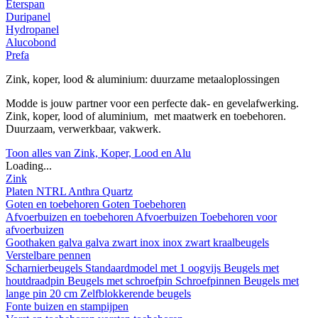
Eterspan
Duripanel
Hydropanel
Alucobond
Prefa
Zink, koper, lood & aluminium: duurzame metaaloplossingen
Modde is jouw partner voor een perfecte dak- en gevelafwerking.
Zink, koper, lood of aluminium, met maatwerk en toebehoren.
Duurzaam, verwerkbaar, vakwerk.
Toon alles van Zink, Koper, Lood en Alu
Loading...
Zink
Platen
NTRL
Anthra
Quartz
Goten en toebehoren
Goten
Toebehoren
Afvoerbuizen en toebehoren
Afvoerbuizen
Toebehoren voor
afvoerbuizen
Goothaken
galva
galva zwart
inox
inox zwart
kraalbeugels
Verstelbare pennen
Scharnierbeugels
Standaardmodel met 1 oogvijs
Beugels met
houtdraadpin
Beugels met schroefpin
Schroefpinnen
Beugels met
lange pin 20 cm
Zelfblokkerende beugels
Fonte buizen en stampijpen