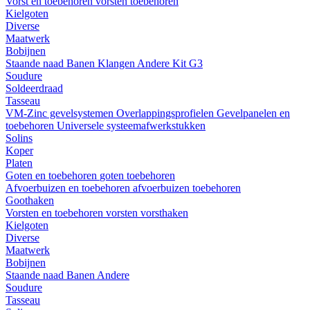
Vorst en toebehoren
vorsten
toebehoren
Kielgoten
Diverse
Maatwerk
Bobijnen
Staande naad
Banen
Klangen
Andere
Kit G3
Soudure
Soldeerdraad
Tasseau
VM-Zinc gevelsystemen
Overlappingsprofielen
Gevelpanelen en
toebehoren
Universele systeemafwerkstukken
Solins
Koper
Platen
Goten en toebehoren
goten
toebehoren
Afvoerbuizen en toebehoren
afvoerbuizen
toebehoren
Goothaken
Vorsten en toebehoren
vorsten
vorsthaken
Kielgoten
Diverse
Maatwerk
Bobijnen
Staande naad
Banen
Andere
Soudure
Tasseau