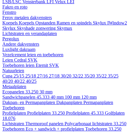
LSB/LSC
Vensterbank LFI
Velux LEI
Fakro en roto
Fenstro
Ferov metalen dakvensters
Koepels
Koepels
Opstanden
Ramen en spindels
Skylux IWindow2
Skylux Skyshade zonwering
Skymax
Lichtstraten en verandaplaten
Pergolux
Andere dakvensters
Luxlight dakraam
Vezelcement leien en toebehoren
Leien
Cedral
SVK
Toebehoren leien
Eternit
SVK
Natuurleien
Cupa
25/15
25/18
27/16
27/18
30/20
32/22
35/20
35/22
35/25
40/20
40/22
40/25
Metaalplaten
Ecopanelen 33.250
30 mm
Sandwichpanelen 45.333
40 mm
100 mm
120 mm
Dakpan- en Permapanplaten
Dakpanplaten
Permapanplaten
Toebehoren
Profielplaten
Profielplaten 33.250
Profielplaten 45.333
Golfplaten
18.076
Lichtstraten
Thermoroof panelen
Polycarbonaat lichtstraten 33.250
Toebehoren Eco + sandwich + profielplaten
Toebehoren 33.250