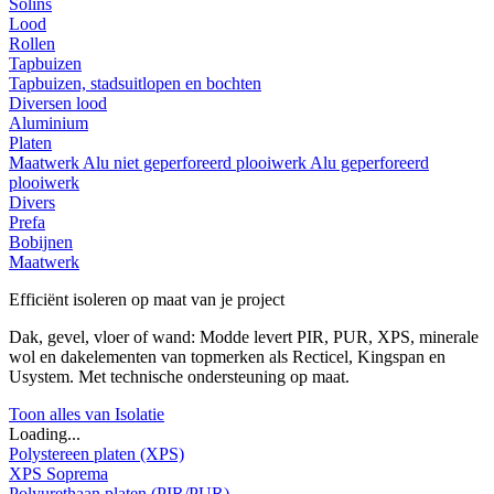
Solins
Lood
Rollen
Tapbuizen
Tapbuizen, stadsuitlopen en bochten
Diversen lood
Aluminium
Platen
Maatwerk
Alu niet geperforeerd plooiwerk
Alu geperforeerd
plooiwerk
Divers
Prefa
Bobijnen
Maatwerk
Efficiënt isoleren op maat van je project
Dak, gevel, vloer of wand: Modde levert PIR, PUR, XPS, minerale
wol en dakelementen van topmerken als Recticel, Kingspan en
Usystem. Met technische ondersteuning op maat.
Toon alles van Isolatie
Loading...
Polystereen platen (XPS)
XPS Soprema
Polyurethaan platen (PIR/PUR)