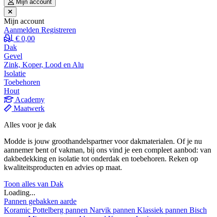
Mijn account
Mijn account
Aanmelden
Registreren
€ 0,00
Dak
Gevel
Zink, Koper, Lood en Alu
Isolatie
Toebehoren
Hout
Academy
Maatwerk
Alles voor je dak
Modde is jouw groothandelspartner voor dakmaterialen. Of je nu
aannemer bent of vakman, bij ons vind je een compleet aanbod: van
dakbedekking en isolatie tot onderdak en toebehoren. Reken op
kwaliteitsproducten en advies op maat.
Toon alles van Dak
Loading...
Pannen gebakken aarde
Koramic
Pottelberg pannen
Narvik pannen
Klassiek pannen
Bisch