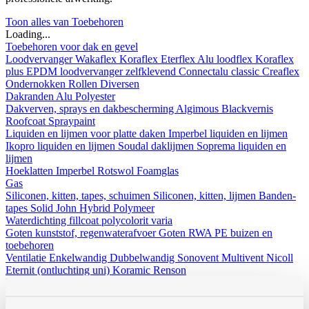
Toon alles van Toebehoren
Loading...
Toebehoren voor dak en gevel
Loodvervanger
Wakaflex
Koraflex
Eterflex
Alu loodflex
Koraflex
plus
EPDM loodvervanger zelfklevend
Connectalu classic
Creaflex
Ondernokken
Rollen
Diversen
Dakranden
Alu
Polyester
Dakverven, sprays en dakbescherming
Algimous
Blackvernis
Roofcoat
Spraypaint
Liquiden en lijmen voor platte daken
Imperbel liquiden en lijmen
Ikopro liquiden en lijmen
Soudal daklijmen
Soprema liquiden en
lijmen
Hoeklatten
Imperbel
Rotswol
Foamglas
Gas
Siliconen, kitten, tapes, schuimen
Siliconen, kitten, lijmen
Banden-
tapes
Solid John Hybrid Polymeer
Waterdichting
fillcoat
polycolorit
varia
Goten kunststof, regenwaterafvoer
Goten
RWA
PE buizen en
toebehoren
Ventilatie
Enkelwandig
Dubbelwandig
Sonovent
Multivent
Nicoll
Eternit (ontluchting uni)
Koramic
Renson
Rookgasafvoer
Aluminium
Inox
Bouwfolie
volle rollen
niet volle rollen
Dampschermen
Isover
Delta
Sopravap hygro
Klöber