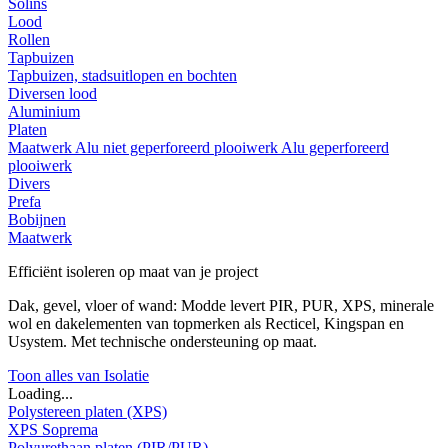
Solins
Lood
Rollen
Tapbuizen
Tapbuizen, stadsuitlopen en bochten
Diversen lood
Aluminium
Platen
Maatwerk
Alu niet geperforeerd plooiwerk
Alu geperforeerd
plooiwerk
Divers
Prefa
Bobijnen
Maatwerk
Efficiënt isoleren op maat van je project
Dak, gevel, vloer of wand: Modde levert PIR, PUR, XPS, minerale
wol en dakelementen van topmerken als Recticel, Kingspan en
Usystem. Met technische ondersteuning op maat.
Toon alles van Isolatie
Loading...
Polystereen platen (XPS)
XPS Soprema
Polyurethaan platen (PIR/PUR)