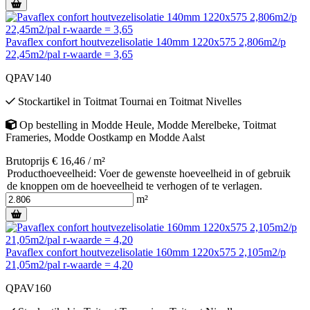
Pavaflex confort houtvezelisolatie 140mm 1220x575 2,806m2/p
22,45m2/pal r-waarde = 3,65
QPAV140
Stockartikel
in
Toitmat Tournai
en
Toitmat Nivelles
Op bestelling
in
Modde Heule
,
Modde Merelbeke
,
Toitmat
Frameries
,
Modde Oostkamp
en
Modde Aalst
Brutoprijs € 16,46 / m²
Producthoeveelheid: Voer de gewenste hoeveelheid in of gebruik
de knoppen om de hoeveelheid te verhogen of te verlagen.
m²
Pavaflex confort houtvezelisolatie 160mm 1220x575 2,105m2/p
21,05m2/pal r-waarde = 4,20
QPAV160