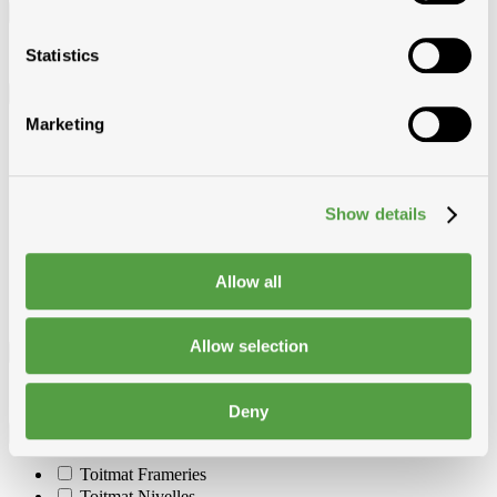
Breedte
575 mm
Statistics
Dikte
Marketing
60 mm
80 mm
100 mm
120 mm
Show details
140 mm
160 mm
180 mm
Allow all
200 mm
220 mm
Allow selection
Lengte
1220 mm
Deny
Op voorraad in
Toitmat Frameries
Toitmat Nivelles