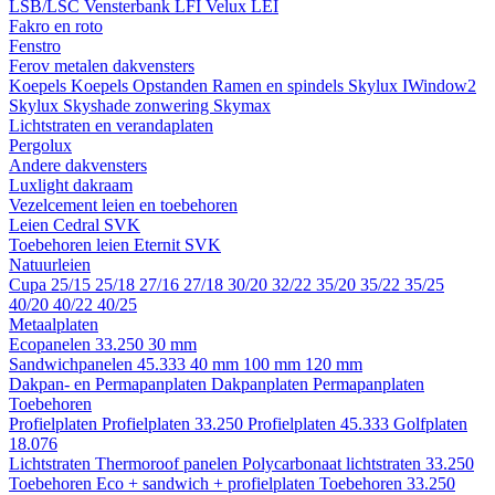
LSB/LSC
Vensterbank LFI
Velux LEI
Fakro en roto
Fenstro
Ferov metalen dakvensters
Koepels
Koepels
Opstanden
Ramen en spindels
Skylux IWindow2
Skylux Skyshade zonwering
Skymax
Lichtstraten en verandaplaten
Pergolux
Andere dakvensters
Luxlight dakraam
Vezelcement leien en toebehoren
Leien
Cedral
SVK
Toebehoren leien
Eternit
SVK
Natuurleien
Cupa
25/15
25/18
27/16
27/18
30/20
32/22
35/20
35/22
35/25
40/20
40/22
40/25
Metaalplaten
Ecopanelen 33.250
30 mm
Sandwichpanelen 45.333
40 mm
100 mm
120 mm
Dakpan- en Permapanplaten
Dakpanplaten
Permapanplaten
Toebehoren
Profielplaten
Profielplaten 33.250
Profielplaten 45.333
Golfplaten
18.076
Lichtstraten
Thermoroof panelen
Polycarbonaat lichtstraten 33.250
Toebehoren Eco + sandwich + profielplaten
Toebehoren 33.250