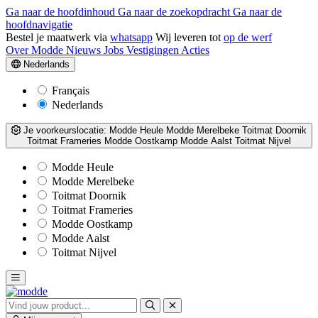
Ga naar de hoofdinhoud
Ga naar de zoekopdracht
Ga naar de
hoofdnavigatie
Bestel je maatwerk via
whatsapp
Wij leveren tot
op de werf
Over Modde
Nieuws
Jobs
Vestigingen
Acties
Nederlands
Français
Nederlands
Je voorkeurslocatie:
Modde Heule
Modde Merelbeke
Toitmat Doornik
Toitmat Frameries
Modde Oostkamp
Modde Aalst
Toitmat Nijvel
Modde Heule
Modde Merelbeke
Toitmat Doornik
Toitmat Frameries
Modde Oostkamp
Modde Aalst
Toitmat Nijvel