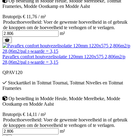
Op bestelling
in
Modde Heule
,
Modde Merelbeke
,
Toitmat
Frameries
,
Modde Oostkamp
en
Modde Aalst
Brutoprijs € 11,76 / m²
Producthoeveelheid: Voer de gewenste hoeveelheid in of gebruik
de knoppen om de hoeveelheid te verhogen of te verlagen.
m²
Pavaflex confort houtvezelisolatie 120mm 1220x575 2,806m2/p
28,06m2/pal r-waarde = 3,15
QPAV120
Stockartikel
in
Toitmat Tournai
,
Toitmat Nivelles
en
Toitmat
Frameries
Op bestelling
in
Modde Heule
,
Modde Merelbeke
,
Modde
Oostkamp
en
Modde Aalst
Brutoprijs € 14,11 / m²
Producthoeveelheid: Voer de gewenste hoeveelheid in of gebruik
de knoppen om de hoeveelheid te verhogen of te verlagen.
m²