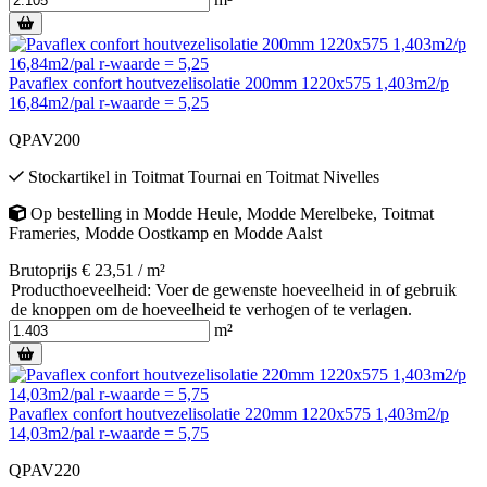
Pavaflex confort houtvezelisolatie 200mm 1220x575 1,403m2/p
16,84m2/pal r-waarde = 5,25
QPAV200
Stockartikel
in
Toitmat Tournai
en
Toitmat Nivelles
Op bestelling
in
Modde Heule
,
Modde Merelbeke
,
Toitmat
Frameries
,
Modde Oostkamp
en
Modde Aalst
Brutoprijs € 23,51 / m²
Producthoeveelheid: Voer de gewenste hoeveelheid in of gebruik
de knoppen om de hoeveelheid te verhogen of te verlagen.
m²
Pavaflex confort houtvezelisolatie 220mm 1220x575 1,403m2/p
14,03m2/pal r-waarde = 5,75
QPAV220