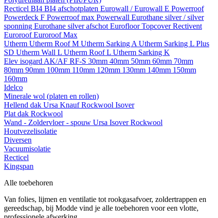
Recticel
BI4
BI4 afschotplaten
Eurowall / Eurowall E
Powerroof
Powerdeck F
Powerroof max
Powerwall
Eurothane silver / silver
sponning
Eurothane silver afschot
Eurofloor
Topcover
Rectivent
Euroroof
Euroroof Max
Utherm
Utherm Roof M
Utherm Sarking A
Utherm Sarking L Plus
SD
Utherm Wall L
Utherm Roof L
Utherm Sarking K
Elev isogard AK/AF RF-S
30mm
40mm
50mm
60mm
70mm
80mm
90mm
100mm
110mm
120mm
130mm
140mm
150mm
160mm
Idelco
Minerale wol (platen en rollen)
Hellend dak
Ursa
Knauf
Rockwool
Isover
Plat dak
Rockwool
Wand - Zoldervloer - spouw
Ursa
Isover
Rockwool
Houtvezelisolatie
Diversen
Vacuumisolatie
Recticel
Kingspan
Alle toebehoren
Van folies, lijmen en ventilatie tot rookgasafvoer, zoldertrappen en
gereedschap, bij Modde vind je alle toebehoren voor een vlotte,
professionele afwerking.