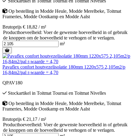
Stockartikel
in
Toitmat Tournai
en
Toitmat Nivelles
Op bestelling
in
Modde Heule
,
Modde Merelbeke
,
Toitmat
Frameries
,
Modde Oostkamp
en
Modde Aalst
Brutoprijs € 18,82 / m²
Producthoeveelheid: Voer de gewenste hoeveelheid in of gebruik
de knoppen om de hoeveelheid te verhogen of te verlagen.
m²
Pavaflex confort houtvezelisolatie 180mm 1220x575 2,105m2/p
16,84m2/pal r-waarde = 4,70
QPAV180
Stockartikel
in
Toitmat Tournai
en
Toitmat Nivelles
Op bestelling
in
Modde Heule
,
Modde Merelbeke
,
Toitmat
Frameries
,
Modde Oostkamp
en
Modde Aalst
Brutoprijs € 21,17 / m²
Producthoeveelheid: Voer de gewenste hoeveelheid in of gebruik
de knoppen om de hoeveelheid te verhogen of te verlagen.
m²