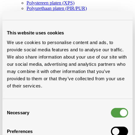
Polystereen platen (XPS)
Polyurethaan platen (PIR/PUR)
Minerale wol (platen en rollen)
Houtvezelisolatie
Diversen
Vacuumisolatie
This website uses cookies
We use cookies to personalise content and ads, to
provide social media features and to analyse our traffic.
We also share information about your use of our site with
Filter
our social media, advertising and analytics partners who
may combine it with other information that you’ve
Filter
provided to them or that they’ve collected from your use
of their services.
Leverancier
SOPREMA
Consent
Necessary
Selection
Besteleenheid
m²
Preferences