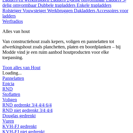
delig omvormbaar
Dubbele trapladders
Enkele trapladders
Rolsteiger
Vouwsteiger
Werkbruggen
Dakladders
Accessoires voor
ladders
Werfradios
Alles van hout
Van constructiehout zoals kepers, voligen en pannelatten tot
afwerkingshout zoals planchetten, platen en boordplanken – bij
Modde vind je een ruim aanbod houtproducten voor elke
toepassing.
Toon alles van Hout
Loading...
Pannelatten
Epicia
RND
Stoflatten
Voligen
RND gedrenkt
3/4
4/4
6/4
RND niet gedrenkt
3/4
4/4
Douglas gedrenkt
Vuren
KVH-FJ gedrenkt
KVH-FJ niet gedrenkt