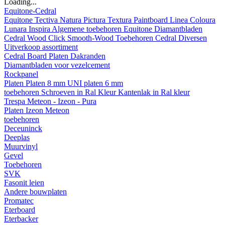
Loading...
Equitone-Cedral
Equitone
Tectiva
Natura
Pictura
Textura
Paintboard
Linea
Coloura
Lunara
Inspira
Algemene toebehoren Equitone
Diamantbladen
Cedral
Wood
Click Smooth-Wood
Toebehoren Cedral
Diversen
Uitverkoop assortiment
Cedral Board
Platen
Dakranden
Diamantbladen voor vezelcement
Rockpanel
Platen
Platen 8 mm
UNI platen 6 mm
toebehoren
Schroeven in Ral Kleur
Kantenlak in Ral kleur
Trespa Meteon - Izeon - Pura
Platen
Izeon
Meteon
toebehoren
Deceuninck
Deeplas
Muurvinyl
Gevel
Toebehoren
SVK
Fasonit leien
Andere bouwplaten
Promatec
Eterboard
Eterbacker