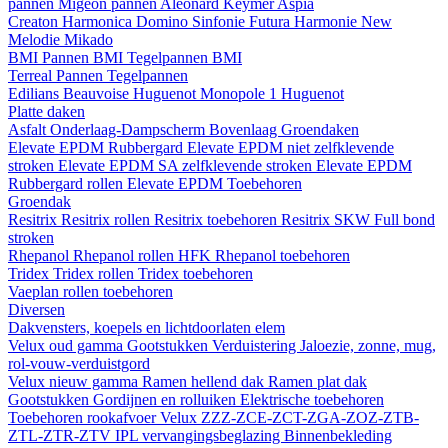
pannen
Migeon pannen
Aleonard
Keymer
Aspia
Creaton
Harmonica
Domino
Sinfonie
Futura
Harmonie New
Melodie
Mikado
BMI
Pannen BMI
Tegelpannen BMI
Terreal
Pannen
Tegelpannen
Edilians
Beauvoise Huguenot
Monopole 1 Huguenot
Platte daken
Asfalt
Onderlaag-Dampscherm
Bovenlaag
Groendaken
Elevate EPDM Rubbergard
Elevate EPDM niet zelfklevende
stroken
Elevate EPDM SA zelfklevende stroken
Elevate EPDM
Rubbergard rollen
Elevate EPDM Toebehoren
Groendak
Resitrix
Resitrix rollen
Resitrix toebehoren
Resitrix SKW Full bond
stroken
Rhepanol
Rhepanol rollen HFK
Rhepanol toebehoren
Tridex
Tridex rollen
Tridex toebehoren
Vaeplan
rollen
toebehoren
Diversen
Dakvensters, koepels en lichtdoorlaten elem
Velux oud gamma
Gootstukken
Verduistering
Jaloezie, zonne, mug,
rol-vouw-verduistgord
Velux nieuw gamma
Ramen hellend dak
Ramen plat dak
Gootstukken
Gordijnen en rolluiken
Elektrische toebehoren
Toebehoren rookafvoer
Velux ZZZ-ZCE-ZCT-ZGA-ZOZ-ZTB-
ZTL-ZTR-ZTV
IPL vervangingsbeglazing
Binnenbekleding