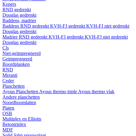
Kepers
RND gedrenkt
Douglas gedrenkt
Baddens, madrier
Baddens
RND gedrenkt
KVH-FJ gedrenkt
KVH-FJ niet gedrenkt
Douglas gedrenkt
Madrier
RND gedrenkt
KVH-FJ gedrenkt
KVH-FJ niet gedrenkt
Douglas gedrenkt
Cls
Niet-geïmpregneerd
Geimpregneerd
Boordplanken
RND
Meranti
Ceder
Planchetten
Ayous Planchetten
Ayous thermo triple
Ayous thermo vlak
Andere planchetten
Noordboomlatten
Platen
OSB
Multiplex en Elliotis
Betontriplex
MDF
Solid John spouwplaat