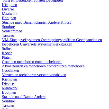
Vorst en toebehoren
vorsten
toebehoren
Kielgoten
Diverse
Maatwerk
Bobijnen
Staande naad
Banen
Klangen
Andere
Kit G3
Soudure
Soldeerdraad
Tasseau
VM-Zinc gevelsystemen
Overlappingsprofielen
Gevelpanelen en
toebehoren
Universele systeemafwerkstukken
Solins
Koper
Platen
Goten en toebehoren
goten
toebehoren
Afvoerbuizen en toebehoren
afvoerbuizen
toebehoren
Goothaken
Vorsten en toebehoren
vorsten
vorsthaken
Kielgoten
Diverse
Maatwerk
Bobijnen
Staande naad
Banen
Andere
Soudure
Tasseau