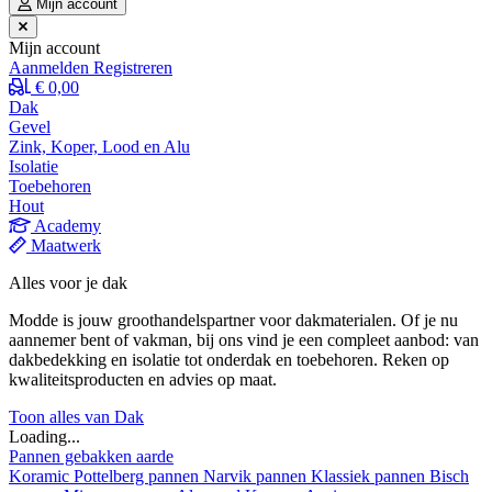
Mijn account
Mijn account
Aanmelden
Registreren
€ 0,00
Dak
Gevel
Zink, Koper, Lood en Alu
Isolatie
Toebehoren
Hout
Academy
Maatwerk
Alles voor je dak
Modde is jouw groothandelspartner voor dakmaterialen. Of je nu
aannemer bent of vakman, bij ons vind je een compleet aanbod: van
dakbedekking en isolatie tot onderdak en toebehoren. Reken op
kwaliteitsproducten en advies op maat.
Toon alles van Dak
Loading...
Pannen gebakken aarde
Koramic
Pottelberg pannen
Narvik pannen
Klassiek pannen
Bisch