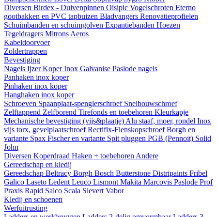
Diversen
Birdex - Duivenpinnen Oisipic
Vogelschroten
Eterno
gootbakken en PVC tapbuizen
Bladvangers
Renovatieprofielen
Schuimbanden en schuimgolven
Expantiebanden
Hoezen
Tegeldragers
Mitrons
Aeros
Kabeldoorvoer
Zoldertrappen
Bevestiging
Nagels
Ijzer
Koper
Inox
Galvanise
Paslode nagels
Panhaken
inox
koper
Pinhaken
inox
koper
Hanghaken
inox
koper
Schroeven
Spaanplaat-spenglerschroef
Snelbouwschroef
Zelftappend
Zelfborend
Tirefonds en toebehoren
Kleurkapje
Mechanische bevestiging (vijs&plaatje)
Alu staaf, moer, rondel
Inox
vijs torx, gevelplaatschroef
Rectifix-Flenskopschroef
Borgh en
variante
Spax
Fischer en variante
Spit pluggen
PGB (Pennoit)
Solid
John
Diversen
Koperdraad
Haken + toebehoren
Andere
Gereedschap en kledij
Gereedschap
Beltracy
Borgh
Bosch
Butterstone
Distripaints
Fribel
Galico
Laseto
Ledent
Leuco
Lismont
Makita
Marcovis
Paslode
Prof
Praxis
Rapid
Salco
Scala
Sievert
Vabor
Kledij en schoenen
Werfuitrusting
Ladders en werkbruggen
Ladders 2-delig omvormbaar
Ladders 3-