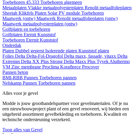
Toebehoren 45.333
Toebehoren algemeen
Metaalplaten
Vlakke metaalpolyesterplaten
Renolit metaalfolieplaten
Sheetah Klikfels
Platen
Solar PV module
Toebehoren
Maatwerk (ontw)
Maatwerk Renolit metaalfolieplaten (ontw)
Maatwerk metaalpolyesterplaten (ontw)
Golfplaten en toebehoren
Golfplaten
Eternit
Kunststof
Toebehoren
Eternit
Kunststof
Onderdak
Platen
Dubbel geperst
Isolerende platen
Kunststof platen
Folies
Delta
Delta-Fol-Dragofol
Delta maxx, fassade, vitaxx
Delta
Extremm
Delta XX Plus Strong
Delta Maxx Plus
Tyvek
Aluthermo
VM Zinc membrane
Proclima
Korafleece
Procover
Pannen beton
BMI-RBB
Pannen
Toebehoren pannen
Nelskamp
Pannen
Toebehoren pannen
Alles voor je gevel
Modde is jouw groothandelspartner voor gevelmaterialen. Of je nu
een nieuwbouwproject plant of een gevel renoveert, wij bieden een
uitgebreid assortiment gevelbekleding en toebehoren. Kwaliteit en
technische ondersteuning verzekerd.
Toon alles van Gevel