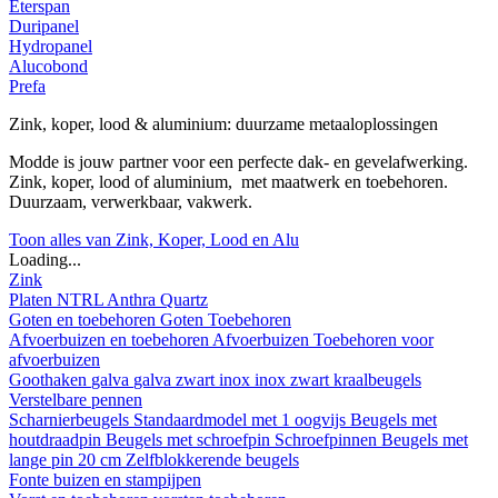
Eterspan
Duripanel
Hydropanel
Alucobond
Prefa
Zink, koper, lood & aluminium: duurzame metaaloplossingen
Modde is jouw partner voor een perfecte dak- en gevelafwerking.
Zink, koper, lood of aluminium, met maatwerk en toebehoren.
Duurzaam, verwerkbaar, vakwerk.
Toon alles van Zink, Koper, Lood en Alu
Loading...
Zink
Platen
NTRL
Anthra
Quartz
Goten en toebehoren
Goten
Toebehoren
Afvoerbuizen en toebehoren
Afvoerbuizen
Toebehoren voor
afvoerbuizen
Goothaken
galva
galva zwart
inox
inox zwart
kraalbeugels
Verstelbare pennen
Scharnierbeugels
Standaardmodel met 1 oogvijs
Beugels met
houtdraadpin
Beugels met schroefpin
Schroefpinnen
Beugels met
lange pin 20 cm
Zelfblokkerende beugels
Fonte buizen en stampijpen