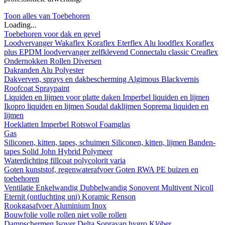
Toon alles van Toebehoren
Loading...
Toebehoren voor dak en gevel
Loodvervanger
Wakaflex
Koraflex
Eterflex
Alu loodflex
Koraflex
plus
EPDM loodvervanger zelfklevend
Connectalu classic
Creaflex
Ondernokken
Rollen
Diversen
Dakranden
Alu
Polyester
Dakverven, sprays en dakbescherming
Algimous
Blackvernis
Roofcoat
Spraypaint
Liquiden en lijmen voor platte daken
Imperbel liquiden en lijmen
Ikopro liquiden en lijmen
Soudal daklijmen
Soprema liquiden en
lijmen
Hoeklatten
Imperbel
Rotswol
Foamglas
Gas
Siliconen, kitten, tapes, schuimen
Siliconen, kitten, lijmen
Banden-
tapes
Solid John Hybrid Polymeer
Waterdichting
fillcoat
polycolorit
varia
Goten kunststof, regenwaterafvoer
Goten
RWA
PE buizen en
toebehoren
Ventilatie
Enkelwandig
Dubbelwandig
Sonovent
Multivent
Nicoll
Eternit (ontluchting uni)
Koramic
Renson
Rookgasafvoer
Aluminium
Inox
Bouwfolie
volle rollen
niet volle rollen
Dampschermen
Isover
Delta
Sopravap hygro
Klöber