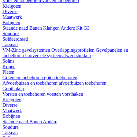
Vorst en toebehoren
vorsten
toebehoren
Kielgoten
Diverse
Maatwerk
Bobijnen
Staande naad
Banen
Klangen
Andere
Kit G3
Soudure
Soldeerdraad
Tasseau
VM-Zinc gevelsystemen
Overlappingsprofielen
Gevelpanelen en
toebehoren
Universele systeemafwerkstukken
Solins
Koper
Platen
Goten en toebehoren
goten
toebehoren
Afvoerbuizen en toebehoren
afvoerbuizen
toebehoren
Goothaken
Vorsten en toebehoren
vorsten
vorsthaken
Kielgoten
Diverse
Maatwerk
Bobijnen
Staande naad
Banen
Andere
Soudure
Tasseau