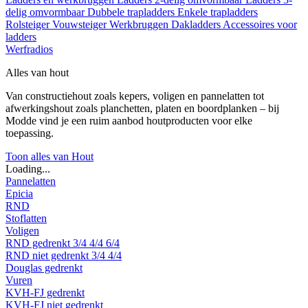
delig omvormbaar
Dubbele trapladders
Enkele trapladders
Rolsteiger
Vouwsteiger
Werkbruggen
Dakladders
Accessoires voor
ladders
Werfradios
Alles van hout
Van constructiehout zoals kepers, voligen en pannelatten tot
afwerkingshout zoals planchetten, platen en boordplanken – bij
Modde vind je een ruim aanbod houtproducten voor elke
toepassing.
Toon alles van Hout
Loading...
Pannelatten
Epicia
RND
Stoflatten
Voligen
RND gedrenkt
3/4
4/4
6/4
RND niet gedrenkt
3/4
4/4
Douglas gedrenkt
Vuren
KVH-FJ gedrenkt
KVH-FJ niet gedrenkt