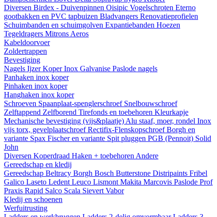
Diversen
Birdex - Duivenpinnen Oisipic
Vogelschroten
Eterno
gootbakken en PVC tapbuizen
Bladvangers
Renovatieprofielen
Schuimbanden en schuimgolven
Expantiebanden
Hoezen
Tegeldragers
Mitrons
Aeros
Kabeldoorvoer
Zoldertrappen
Bevestiging
Nagels
Ijzer
Koper
Inox
Galvanise
Paslode nagels
Panhaken
inox
koper
Pinhaken
inox
koper
Hanghaken
inox
koper
Schroeven
Spaanplaat-spenglerschroef
Snelbouwschroef
Zelftappend
Zelfborend
Tirefonds en toebehoren
Kleurkapje
Mechanische bevestiging (vijs&plaatje)
Alu staaf, moer, rondel
Inox
vijs torx, gevelplaatschroef
Rectifix-Flenskopschroef
Borgh en
variante
Spax
Fischer en variante
Spit pluggen
PGB (Pennoit)
Solid
John
Diversen
Koperdraad
Haken + toebehoren
Andere
Gereedschap en kledij
Gereedschap
Beltracy
Borgh
Bosch
Butterstone
Distripaints
Fribel
Galico
Laseto
Ledent
Leuco
Lismont
Makita
Marcovis
Paslode
Prof
Praxis
Rapid
Salco
Scala
Sievert
Vabor
Kledij en schoenen
Werfuitrusting
Ladders en werkbruggen
Ladders 2-delig omvormbaar
Ladders 3-