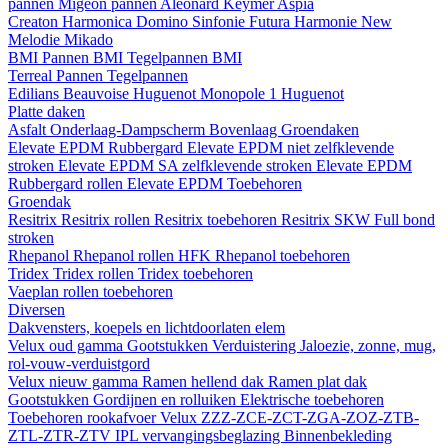
pannen
Migeon pannen
Aleonard
Keymer
Aspia
Creaton
Harmonica
Domino
Sinfonie
Futura
Harmonie New
Melodie
Mikado
BMI
Pannen BMI
Tegelpannen BMI
Terreal
Pannen
Tegelpannen
Edilians
Beauvoise Huguenot
Monopole 1 Huguenot
Platte daken
Asfalt
Onderlaag-Dampscherm
Bovenlaag
Groendaken
Elevate EPDM Rubbergard
Elevate EPDM niet zelfklevende
stroken
Elevate EPDM SA zelfklevende stroken
Elevate EPDM
Rubbergard rollen
Elevate EPDM Toebehoren
Groendak
Resitrix
Resitrix rollen
Resitrix toebehoren
Resitrix SKW Full bond
stroken
Rhepanol
Rhepanol rollen HFK
Rhepanol toebehoren
Tridex
Tridex rollen
Tridex toebehoren
Vaeplan
rollen
toebehoren
Diversen
Dakvensters, koepels en lichtdoorlaten elem
Velux oud gamma
Gootstukken
Verduistering
Jaloezie, zonne, mug,
rol-vouw-verduistgord
Velux nieuw gamma
Ramen hellend dak
Ramen plat dak
Gootstukken
Gordijnen en rolluiken
Elektrische toebehoren
Toebehoren rookafvoer
Velux ZZZ-ZCE-ZCT-ZGA-ZOZ-ZTB-
ZTL-ZTR-ZTV
IPL vervangingsbeglazing
Binnenbekleding