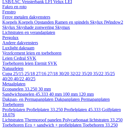
LSB/LSC
Vensterbank LFI
Velux LEI
Fakro en roto
Fenstro
Ferov metalen dakvensters
Koepels
Koepels
Opstanden
Ramen en spindels
Skylux IWindow2
Skylux Skyshade zonwering
Skymax
Lichtstraten en verandaplaten
Pergolux
Andere dakvensters
Luxlight dakraam
Vezelcement leien en toebehoren
Leien
Cedral
SVK
Toebehoren leien
Eternit
SVK
Natuurleien
Cupa
25/15
25/18
27/16
27/18
30/20
32/22
35/20
35/22
35/25
40/20
40/22
40/25
Metaalplaten
Ecopanelen 33.250
30 mm
Sandwichpanelen 45.333
40 mm
100 mm
120 mm
Dakpan- en Permapanplaten
Dakpanplaten
Permapanplaten
Toebehoren
Profielplaten
Profielplaten 33.250
Profielplaten 45.333
Golfplaten
18.076
Lichtstraten
Thermoroof panelen
Polycarbonaat lichtstraten 33.250
Toebehoren Eco + sandwich + profielplaten
Toebehoren 33.250