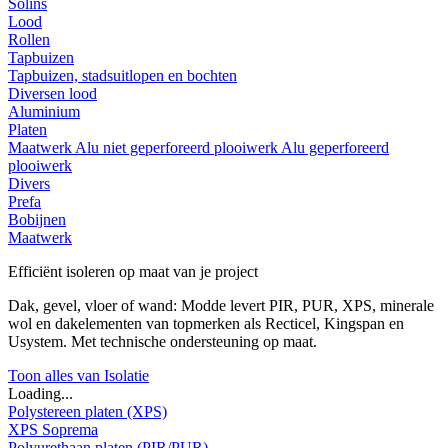
Solins
Lood
Rollen
Tapbuizen
Tapbuizen, stadsuitlopen en bochten
Diversen lood
Aluminium
Platen
Maatwerk
Alu niet geperforeerd plooiwerk
Alu geperforeerd
plooiwerk
Divers
Prefa
Bobijnen
Maatwerk
Efficiënt isoleren op maat van je project
Dak, gevel, vloer of wand: Modde levert PIR, PUR, XPS, minerale
wol en dakelementen van topmerken als Recticel, Kingspan en
Usystem. Met technische ondersteuning op maat.
Toon alles van Isolatie
Loading...
Polystereen platen (XPS)
XPS Soprema
Polyurethaan platen (PIR/PUR)