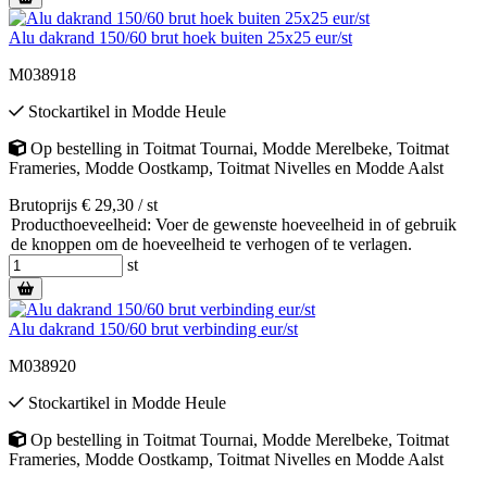
Alu dakrand 150/60 brut hoek buiten 25x25 eur/st
M038918
Stockartikel
in
Modde Heule
Op bestelling
in
Toitmat Tournai
,
Modde Merelbeke
,
Toitmat
Frameries
,
Modde Oostkamp
,
Toitmat Nivelles
en
Modde Aalst
Brutoprijs € 29,30 / st
Producthoeveelheid: Voer de gewenste hoeveelheid in of gebruik
de knoppen om de hoeveelheid te verhogen of te verlagen.
st
Alu dakrand 150/60 brut verbinding eur/st
M038920
Stockartikel
in
Modde Heule
Op bestelling
in
Toitmat Tournai
,
Modde Merelbeke
,
Toitmat
Frameries
,
Modde Oostkamp
,
Toitmat Nivelles
en
Modde Aalst