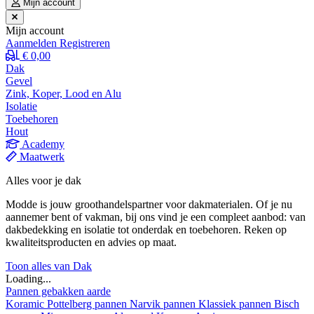
Mijn account
Mijn account
Aanmelden
Registreren
€ 0,00
Dak
Gevel
Zink, Koper, Lood en Alu
Isolatie
Toebehoren
Hout
Academy
Maatwerk
Alles voor je dak
Modde is jouw groothandelspartner voor dakmaterialen. Of je nu
aannemer bent of vakman, bij ons vind je een compleet aanbod: van
dakbedekking en isolatie tot onderdak en toebehoren. Reken op
kwaliteitsproducten en advies op maat.
Toon alles van Dak
Loading...
Pannen gebakken aarde
Koramic
Pottelberg pannen
Narvik pannen
Klassiek pannen
Bisch