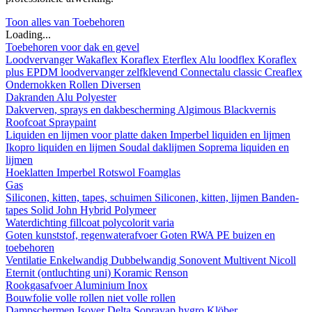
Toon alles van Toebehoren
Loading...
Toebehoren voor dak en gevel
Loodvervanger
Wakaflex
Koraflex
Eterflex
Alu loodflex
Koraflex
plus
EPDM loodvervanger zelfklevend
Connectalu classic
Creaflex
Ondernokken
Rollen
Diversen
Dakranden
Alu
Polyester
Dakverven, sprays en dakbescherming
Algimous
Blackvernis
Roofcoat
Spraypaint
Liquiden en lijmen voor platte daken
Imperbel liquiden en lijmen
Ikopro liquiden en lijmen
Soudal daklijmen
Soprema liquiden en
lijmen
Hoeklatten
Imperbel
Rotswol
Foamglas
Gas
Siliconen, kitten, tapes, schuimen
Siliconen, kitten, lijmen
Banden-
tapes
Solid John Hybrid Polymeer
Waterdichting
fillcoat
polycolorit
varia
Goten kunststof, regenwaterafvoer
Goten
RWA
PE buizen en
toebehoren
Ventilatie
Enkelwandig
Dubbelwandig
Sonovent
Multivent
Nicoll
Eternit (ontluchting uni)
Koramic
Renson
Rookgasafvoer
Aluminium
Inox
Bouwfolie
volle rollen
niet volle rollen
Dampschermen
Isover
Delta
Sopravap hygro
Klöber