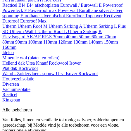
Recticel
BI4
BI4 afschotplaten
Eurowall / Eurowall E
Powerroof
Powerdeck F
Powerroof max
Powerwall
Eurothane silver / silver
sponning
Eurothane silver afschot
Eurofloor
Topcover
Rectivent
Euroroof
Euroroof Max
Utherm
Utherm Roof M
Utherm Sarking A
Utherm Sarking L Plus
SD
Utherm Wall L
Utherm Roof L
Utherm Sarking K
Elev isogard AK/AF RF-S
30mm
40mm
50mm
60mm
70mm
80mm
90mm
100mm
110mm
120mm
130mm
140mm
150mm
160mm
Idelco
Minerale wol (platen en rollen)
Hellend dak
Ursa
Knauf
Rockwool
Isover
Plat dak
Rockwool
Wand - Zoldervloer - spouw
Ursa
Isover
Rockwool
Houtvezelisolatie
Diversen
Vacuumisolatie
Recticel
Kingspan
Alle toebehoren
Van folies, lijmen en ventilatie tot rookgasafvoer, zoldertrappen en
gereedschap, bij Modde vind je alle toebehoren voor een vlotte,
professionele afwerking.