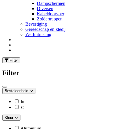
Dampschermen
Diversen
Kabeldoorvoer
Zoldertrappen
Bevestiging
Gereedschap en kledij
Werfuitrusting
Filter
Filter
Besteleenheid
lm
st
Kleur
Aluminium