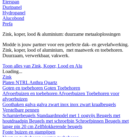
Eterspan
Duripanel
Hydropanel
Alucobond
Prefa
Zink, koper, lood & aluminium: duurzame metaaloplossingen
Modde is jouw partner voor een perfecte dak- en gevelafwerking.
Zink, koper, lood of aluminium, met maatwerk en toebehoren.
Duurzaam, verwerkbaar, vakwerk.
Toon alles van Zink, Koper, Lood en Alu
Loading...
Zink
Platen
NTRL
Anthra
Quartz
Goten en toebehoren
Goten
Toebehoren
Afvoerbuizen en toebehoren
Afvoerbuizen
Toebehoren voor
afvoerbuizen
Goothaken
galva
galva zwart
inox
inox zwart
kraalbeugels
Verstelbare pennen
Scharnierbeugels
Standaardmodel met 1 oogvijs
Beugels met
houtdraadpin
Beugels met schroefpin
Schroefpinnen
Beugels met
lange pin 20 cm
Zelfblokkerende beugels
Fonte buizen en stampijpen