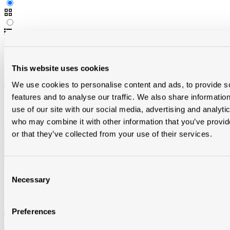
Alu dakr clips 2-d elev verbinding uitwendig ral eur/st
M034414
This website uses cookies
We use cookies to personalise content and ads, to provide s
Op bestelling
in alle vestigingen
features and to analyse our traffic. We also share informatio
Brutoprijs € 3,90 / st
use of our site with our social media, advertising and analyti
Producthoeveelheid: Voer de gewenste hoeveelheid in of gebruik
de knoppen om de hoeveelheid te verhogen of te verlagen.
who may combine it with other information that you’ve provi
st
or that they’ve collected from your use of their services.
Alu dakrand 110/60 brut 2,5m/st eur/lm
Consent
M033592
Necessary
Selection
Stockartikel
in
Modde Heule
Preferences
Op bestelling
in
Toitmat Tournai
,
Modde Merelbeke
,
Toitmat
Frameries
,
Modde Oostkamp
,
Toitmat Nivelles
en
Modde Aalst