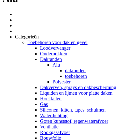
Categorieën
Toebehoren voor dak en gevel
Loodvervanger
Ondernokken
Dakranden
Alu
dakranden
toebehoren
Polyester
Dakverven, sprays en dakbescherming
Liquiden en lijmen voor platte daken
Hoeklatten
Gas
Siliconen, kitten, tapes, schuimen
Waterdichting
Goten kunststof, regenwaterafvoer
Ventilatie
Rookgasafvoer
Bouwfolie