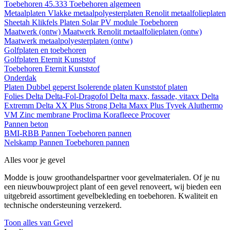
Toebehoren 45.333
Toebehoren algemeen
Metaalplaten
Vlakke metaalpolyesterplaten
Renolit metaalfolieplaten
Sheetah Klikfels
Platen
Solar PV module
Toebehoren
Maatwerk (ontw)
Maatwerk Renolit metaalfolieplaten (ontw)
Maatwerk metaalpolyesterplaten (ontw)
Golfplaten en toebehoren
Golfplaten
Eternit
Kunststof
Toebehoren
Eternit
Kunststof
Onderdak
Platen
Dubbel geperst
Isolerende platen
Kunststof platen
Folies
Delta
Delta-Fol-Dragofol
Delta maxx, fassade, vitaxx
Delta
Extremm
Delta XX Plus Strong
Delta Maxx Plus
Tyvek
Aluthermo
VM Zinc membrane
Proclima
Korafleece
Procover
Pannen beton
BMI-RBB
Pannen
Toebehoren pannen
Nelskamp
Pannen
Toebehoren pannen
Alles voor je gevel
Modde is jouw groothandelspartner voor gevelmaterialen. Of je nu
een nieuwbouwproject plant of een gevel renoveert, wij bieden een
uitgebreid assortiment gevelbekleding en toebehoren. Kwaliteit en
technische ondersteuning verzekerd.
Toon alles van Gevel