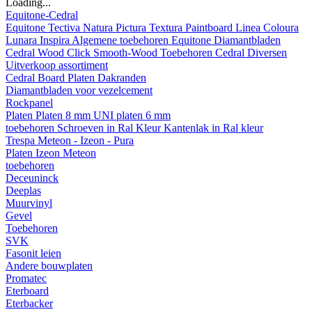
Loading...
Equitone-Cedral
Equitone
Tectiva
Natura
Pictura
Textura
Paintboard
Linea
Coloura
Lunara
Inspira
Algemene toebehoren Equitone
Diamantbladen
Cedral
Wood
Click Smooth-Wood
Toebehoren Cedral
Diversen
Uitverkoop assortiment
Cedral Board
Platen
Dakranden
Diamantbladen voor vezelcement
Rockpanel
Platen
Platen 8 mm
UNI platen 6 mm
toebehoren
Schroeven in Ral Kleur
Kantenlak in Ral kleur
Trespa Meteon - Izeon - Pura
Platen
Izeon
Meteon
toebehoren
Deceuninck
Deeplas
Muurvinyl
Gevel
Toebehoren
SVK
Fasonit leien
Andere bouwplaten
Promatec
Eterboard
Eterbacker