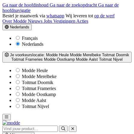
Ga naar de hoofdinhoud
Ga naar de zoekopdracht
Ga naar de
hoofdnavigatie
Bestel je maatwerk via
whatsapp
Wij leveren tot
op de werf
Over Modde
Nieuws
Jobs
Vestigingen
Acties
Nederlands
Français
Nederlands
Je voorkeurslocatie:
Modde Heule
Modde Merelbeke
Toitmat Doornik
Toitmat Frameries
Modde Oostkamp
Modde Aalst
Toitmat Nijvel
Modde Heule
Modde Merelbeke
Toitmat Doornik
Toitmat Frameries
Modde Oostkamp
Modde Aalst
Toitmat Nijvel