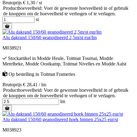
Brutoprijs € 1,30 / st
Producthoeveelheid: Voer de gewenste hoeveelheid in of gebruik
de knoppen om de hoeveelheid te verhogen of te verlagen.
st
Alu dakrand 150/60 geanodiseerd 2,5m/st eur/lm
M038921
Stockartikel
in
Modde Heule
,
Toitmat Tournai
,
Modde
Merelbeke
,
Modde Oostkamp
,
Toitmat Nivelles
en
Modde Aalst
Op bestelling
in
Toitmat Frameries
Brutoprijs € 28,41 / lm
Producthoeveelheid: Voer de gewenste hoeveelheid in of gebruik
de knoppen om de hoeveelheid te verhogen of te verlagen.
lm
Alu dakrand 150/60 geanodiseerd hoek binnen 25x25 eur/st
M038923