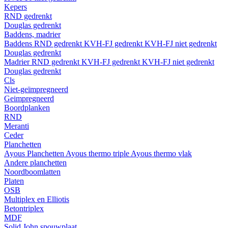
Kepers
RND gedrenkt
Douglas gedrenkt
Baddens, madrier
Baddens
RND gedrenkt
KVH-FJ gedrenkt
KVH-FJ niet gedrenkt
Douglas gedrenkt
Madrier
RND gedrenkt
KVH-FJ gedrenkt
KVH-FJ niet gedrenkt
Douglas gedrenkt
Cls
Niet-geïmpregneerd
Geimpregneerd
Boordplanken
RND
Meranti
Ceder
Planchetten
Ayous Planchetten
Ayous thermo triple
Ayous thermo vlak
Andere planchetten
Noordboomlatten
Platen
OSB
Multiplex en Elliotis
Betontriplex
MDF
Solid John spouwplaat