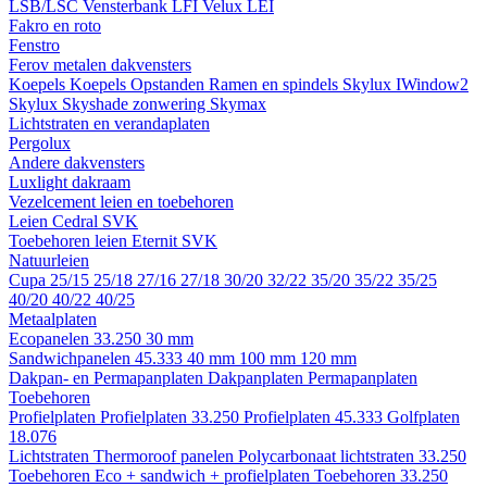
LSB/LSC
Vensterbank LFI
Velux LEI
Fakro en roto
Fenstro
Ferov metalen dakvensters
Koepels
Koepels
Opstanden
Ramen en spindels
Skylux IWindow2
Skylux Skyshade zonwering
Skymax
Lichtstraten en verandaplaten
Pergolux
Andere dakvensters
Luxlight dakraam
Vezelcement leien en toebehoren
Leien
Cedral
SVK
Toebehoren leien
Eternit
SVK
Natuurleien
Cupa
25/15
25/18
27/16
27/18
30/20
32/22
35/20
35/22
35/25
40/20
40/22
40/25
Metaalplaten
Ecopanelen 33.250
30 mm
Sandwichpanelen 45.333
40 mm
100 mm
120 mm
Dakpan- en Permapanplaten
Dakpanplaten
Permapanplaten
Toebehoren
Profielplaten
Profielplaten 33.250
Profielplaten 45.333
Golfplaten
18.076
Lichtstraten
Thermoroof panelen
Polycarbonaat lichtstraten 33.250
Toebehoren Eco + sandwich + profielplaten
Toebehoren 33.250