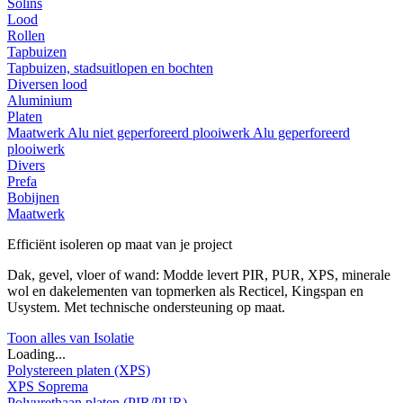
Solins
Lood
Rollen
Tapbuizen
Tapbuizen, stadsuitlopen en bochten
Diversen lood
Aluminium
Platen
Maatwerk
Alu niet geperforeerd plooiwerk
Alu geperforeerd
plooiwerk
Divers
Prefa
Bobijnen
Maatwerk
Efficiënt isoleren op maat van je project
Dak, gevel, vloer of wand: Modde levert PIR, PUR, XPS, minerale
wol en dakelementen van topmerken als Recticel, Kingspan en
Usystem. Met technische ondersteuning op maat.
Toon alles van Isolatie
Loading...
Polystereen platen (XPS)
XPS Soprema
Polyurethaan platen (PIR/PUR)