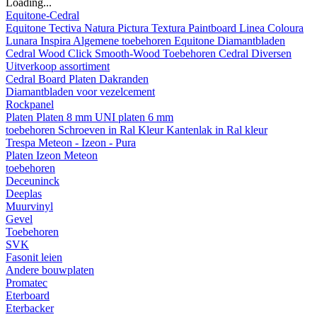
Loading...
Equitone-Cedral
Equitone
Tectiva
Natura
Pictura
Textura
Paintboard
Linea
Coloura
Lunara
Inspira
Algemene toebehoren Equitone
Diamantbladen
Cedral
Wood
Click Smooth-Wood
Toebehoren Cedral
Diversen
Uitverkoop assortiment
Cedral Board
Platen
Dakranden
Diamantbladen voor vezelcement
Rockpanel
Platen
Platen 8 mm
UNI platen 6 mm
toebehoren
Schroeven in Ral Kleur
Kantenlak in Ral kleur
Trespa Meteon - Izeon - Pura
Platen
Izeon
Meteon
toebehoren
Deceuninck
Deeplas
Muurvinyl
Gevel
Toebehoren
SVK
Fasonit leien
Andere bouwplaten
Promatec
Eterboard
Eterbacker