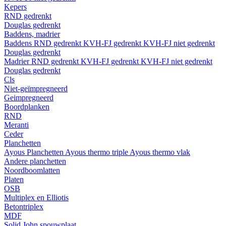
Kepers
RND gedrenkt
Douglas gedrenkt
Baddens, madrier
Baddens
RND gedrenkt
KVH-FJ gedrenkt
KVH-FJ niet gedrenkt
Douglas gedrenkt
Madrier
RND gedrenkt
KVH-FJ gedrenkt
KVH-FJ niet gedrenkt
Douglas gedrenkt
Cls
Niet-geïmpregneerd
Geimpregneerd
Boordplanken
RND
Meranti
Ceder
Planchetten
Ayous Planchetten
Ayous thermo triple
Ayous thermo vlak
Andere planchetten
Noordboomlatten
Platen
OSB
Multiplex en Elliotis
Betontriplex
MDF
Solid John spouwplaat