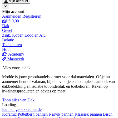
Mijn account
Mijn account
Aanmelden
Registreren
€ 0,00
Dak
Gevel
Zink, Koper, Lood en Alu
Isolatie
Toebehoren
Hout
Academy
Maatwerk
Alles voor je dak
Modde is jouw groothandelspartner voor dakmaterialen. Of je nu
aannemer bent of vakman, bij ons vind je een compleet aanbod: van
dakbedekking en isolatie tot onderdak en toebehoren. Reken op
kwaliteitsproducten en advies op maat.
Toon alles van Dak
Loading...
Pannen gebakken aarde
Koramic
Pottelberg pannen
Narvik pannen
Klassiek pannen
Bisch