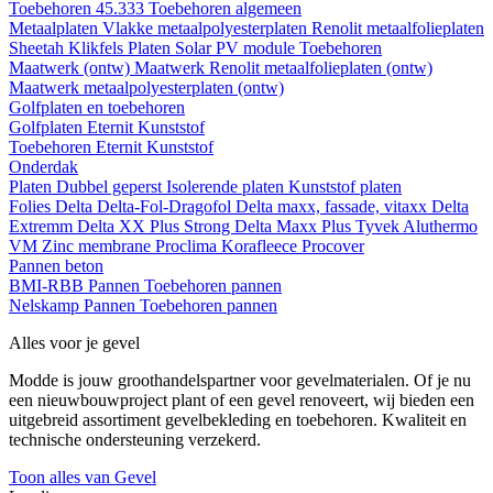
Toebehoren 45.333
Toebehoren algemeen
Metaalplaten
Vlakke metaalpolyesterplaten
Renolit metaalfolieplaten
Sheetah Klikfels
Platen
Solar PV module
Toebehoren
Maatwerk (ontw)
Maatwerk Renolit metaalfolieplaten (ontw)
Maatwerk metaalpolyesterplaten (ontw)
Golfplaten en toebehoren
Golfplaten
Eternit
Kunststof
Toebehoren
Eternit
Kunststof
Onderdak
Platen
Dubbel geperst
Isolerende platen
Kunststof platen
Folies
Delta
Delta-Fol-Dragofol
Delta maxx, fassade, vitaxx
Delta
Extremm
Delta XX Plus Strong
Delta Maxx Plus
Tyvek
Aluthermo
VM Zinc membrane
Proclima
Korafleece
Procover
Pannen beton
BMI-RBB
Pannen
Toebehoren pannen
Nelskamp
Pannen
Toebehoren pannen
Alles voor je gevel
Modde is jouw groothandelspartner voor gevelmaterialen. Of je nu
een nieuwbouwproject plant of een gevel renoveert, wij bieden een
uitgebreid assortiment gevelbekleding en toebehoren. Kwaliteit en
technische ondersteuning verzekerd.
Toon alles van Gevel