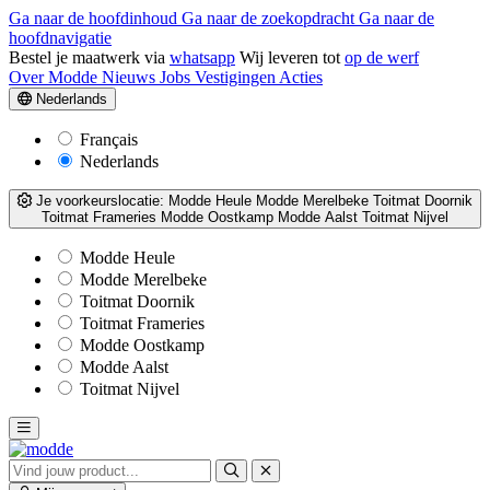
Ga naar de hoofdinhoud
Ga naar de zoekopdracht
Ga naar de
hoofdnavigatie
Bestel je maatwerk via
whatsapp
Wij leveren tot
op de werf
Over Modde
Nieuws
Jobs
Vestigingen
Acties
Nederlands
Français
Nederlands
Je voorkeurslocatie:
Modde Heule
Modde Merelbeke
Toitmat Doornik
Toitmat Frameries
Modde Oostkamp
Modde Aalst
Toitmat Nijvel
Modde Heule
Modde Merelbeke
Toitmat Doornik
Toitmat Frameries
Modde Oostkamp
Modde Aalst
Toitmat Nijvel