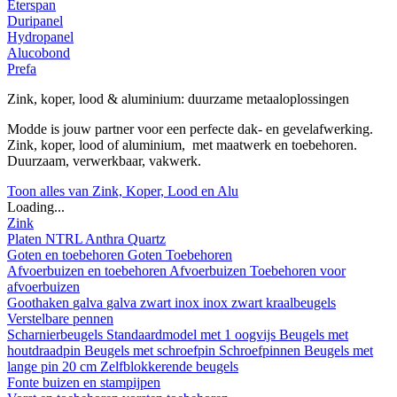
Eterspan
Duripanel
Hydropanel
Alucobond
Prefa
Zink, koper, lood & aluminium: duurzame metaaloplossingen
Modde is jouw partner voor een perfecte dak- en gevelafwerking.
Zink, koper, lood of aluminium, met maatwerk en toebehoren.
Duurzaam, verwerkbaar, vakwerk.
Toon alles van Zink, Koper, Lood en Alu
Loading...
Zink
Platen
NTRL
Anthra
Quartz
Goten en toebehoren
Goten
Toebehoren
Afvoerbuizen en toebehoren
Afvoerbuizen
Toebehoren voor
afvoerbuizen
Goothaken
galva
galva zwart
inox
inox zwart
kraalbeugels
Verstelbare pennen
Scharnierbeugels
Standaardmodel met 1 oogvijs
Beugels met
houtdraadpin
Beugels met schroefpin
Schroefpinnen
Beugels met
lange pin 20 cm
Zelfblokkerende beugels
Fonte buizen en stampijpen