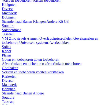
Vorst en toebehoren
vorsten
toebehoren
Kielgoten
Diverse
Maatwerk
Bobijnen
Staande naad
Banen
Klangen
Andere
Kit G3
Soudure
Soldeerdraad
Tasseau
VM-Zinc gevelsystemen
Overlappingsprofielen
Gevelpanelen en
toebehoren
Universele systeemafwerkstukken
Solins
Koper
Platen
Goten en toebehoren
goten
toebehoren
Afvoerbuizen en toebehoren
afvoerbuizen
toebehoren
Goothaken
Vorsten en toebehoren
vorsten
vorsthaken
Kielgoten
Diverse
Maatwerk
Bobijnen
Staande naad
Banen
Andere
Soudure
Tasseau