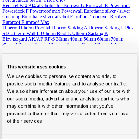
Recticel
BI4
BI4 afschotplaten
Eurowall / Eurowall E
Powerroof
Powerdeck F
Powerroof max
Powerwall
Eurothane silver / silver
sponning
Eurothane silver afschot
Eurofloor
Topcover
Rectivent
Euroroof
Euroroof Max
Utherm
Utherm Roof M
Utherm Sarking A
Utherm Sarking L Plus
SD
Utherm Wall L
Utherm Roof L
Utherm Sarking K
Elev isogard AK/AF RF-S
30mm
40mm
50mm
60mm
70mm
80mm
90mm
100mm
110mm
120mm
130mm
140mm
150mm
160mm
Idelco
Minerale wol (platen en rollen)
This website uses cookies
Hellend dak
Ursa
Knauf
Rockwool
Isover
Plat dak
Rockwool
We use cookies to personalise content and ads, to
Wand - Zoldervloer - spouw
Ursa
Isover
Rockwool
Houtvezelisolatie
provide social media features and to analyse our traffic.
Diversen
We also share information about your use of our site with
Vacuumisolatie
our social media, advertising and analytics partners who
Recticel
Kingspan
may combine it with other information that you’ve
provided to them or that they’ve collected from your use
Alle toebehoren
of their services.
Van folies, lijmen en ventilatie tot rookgasafvoer, zoldertrappen en
gereedschap, bij Modde vind je alle toebehoren voor een vlotte,
professionele afwerking.