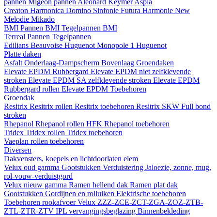
pannen
Migeon pannen
Aleonard
Keymer
Aspia
Creaton
Harmonica
Domino
Sinfonie
Futura
Harmonie New
Melodie
Mikado
BMI
Pannen BMI
Tegelpannen BMI
Terreal
Pannen
Tegelpannen
Edilians
Beauvoise Huguenot
Monopole 1 Huguenot
Platte daken
Asfalt
Onderlaag-Dampscherm
Bovenlaag
Groendaken
Elevate EPDM Rubbergard
Elevate EPDM niet zelfklevende
stroken
Elevate EPDM SA zelfklevende stroken
Elevate EPDM
Rubbergard rollen
Elevate EPDM Toebehoren
Groendak
Resitrix
Resitrix rollen
Resitrix toebehoren
Resitrix SKW Full bond
stroken
Rhepanol
Rhepanol rollen HFK
Rhepanol toebehoren
Tridex
Tridex rollen
Tridex toebehoren
Vaeplan
rollen
toebehoren
Diversen
Dakvensters, koepels en lichtdoorlaten elem
Velux oud gamma
Gootstukken
Verduistering
Jaloezie, zonne, mug,
rol-vouw-verduistgord
Velux nieuw gamma
Ramen hellend dak
Ramen plat dak
Gootstukken
Gordijnen en rolluiken
Elektrische toebehoren
Toebehoren rookafvoer
Velux ZZZ-ZCE-ZCT-ZGA-ZOZ-ZTB-
ZTL-ZTR-ZTV
IPL vervangingsbeglazing
Binnenbekleding