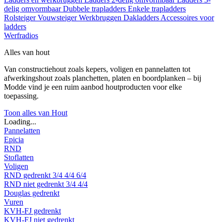
delig omvormbaar
Dubbele trapladders
Enkele trapladders
Rolsteiger
Vouwsteiger
Werkbruggen
Dakladders
Accessoires voor
ladders
Werfradios
Alles van hout
Van constructiehout zoals kepers, voligen en pannelatten tot
afwerkingshout zoals planchetten, platen en boordplanken – bij
Modde vind je een ruim aanbod houtproducten voor elke
toepassing.
Toon alles van Hout
Loading...
Pannelatten
Epicia
RND
Stoflatten
Voligen
RND gedrenkt
3/4
4/4
6/4
RND niet gedrenkt
3/4
4/4
Douglas gedrenkt
Vuren
KVH-FJ gedrenkt
KVH-FJ niet gedrenkt