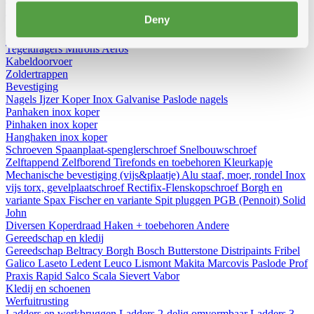
Diversen
Birdex - Duivenpinnen Oisipic
Vogelschroten
Eterno
Deny
gootbakken en PVC tapbuizen
Bladvangers
Renovatieprofielen
Schuimbanden en schuimgolven
Expantiebanden
Hoezen
Tegeldragers
Mitrons
Aeros
Kabeldoorvoer
Zoldertrappen
Bevestiging
Nagels
Ijzer
Koper
Inox
Galvanise
Paslode nagels
Panhaken
inox
koper
Pinhaken
inox
koper
Hanghaken
inox
koper
Schroeven
Spaanplaat-spenglerschroef
Snelbouwschroef
Zelftappend
Zelfborend
Tirefonds en toebehoren
Kleurkapje
Mechanische bevestiging (vijs&plaatje)
Alu staaf, moer, rondel
Inox
vijs torx, gevelplaatschroef
Rectifix-Flenskopschroef
Borgh en
variante
Spax
Fischer en variante
Spit pluggen
PGB (Pennoit)
Solid
John
Diversen
Koperdraad
Haken + toebehoren
Andere
Gereedschap en kledij
Gereedschap
Beltracy
Borgh
Bosch
Butterstone
Distripaints
Fribel
Galico
Laseto
Ledent
Leuco
Lismont
Makita
Marcovis
Paslode
Prof
Praxis
Rapid
Salco
Scala
Sievert
Vabor
Kledij en schoenen
Werfuitrusting
Ladders en werkbruggen
Ladders 2-delig omvormbaar
Ladders 3-