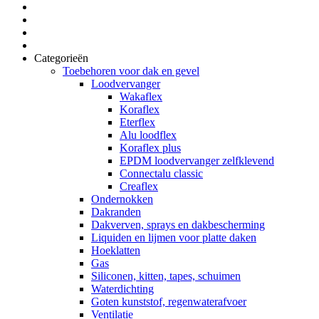
Categorieën
Toebehoren voor dak en gevel
Loodvervanger
Wakaflex
Koraflex
Eterflex
Alu loodflex
Koraflex plus
EPDM loodvervanger zelfklevend
Connectalu classic
Creaflex
Ondernokken
Dakranden
Dakverven, sprays en dakbescherming
Liquiden en lijmen voor platte daken
Hoeklatten
Gas
Siliconen, kitten, tapes, schuimen
Waterdichting
Goten kunststof, regenwaterafvoer
Ventilatie