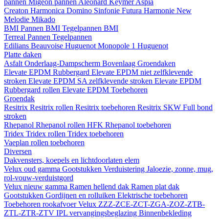
pannen
Migeon pannen
Aleonard
Keymer
Aspia
Creaton
Harmonica
Domino
Sinfonie
Futura
Harmonie New
Melodie
Mikado
BMI
Pannen BMI
Tegelpannen BMI
Terreal
Pannen
Tegelpannen
Edilians
Beauvoise Huguenot
Monopole 1 Huguenot
Platte daken
Asfalt
Onderlaag-Dampscherm
Bovenlaag
Groendaken
Elevate EPDM Rubbergard
Elevate EPDM niet zelfklevende
stroken
Elevate EPDM SA zelfklevende stroken
Elevate EPDM
Rubbergard rollen
Elevate EPDM Toebehoren
Groendak
Resitrix
Resitrix rollen
Resitrix toebehoren
Resitrix SKW Full bond
stroken
Rhepanol
Rhepanol rollen HFK
Rhepanol toebehoren
Tridex
Tridex rollen
Tridex toebehoren
Vaeplan
rollen
toebehoren
Diversen
Dakvensters, koepels en lichtdoorlaten elem
Velux oud gamma
Gootstukken
Verduistering
Jaloezie, zonne, mug,
rol-vouw-verduistgord
Velux nieuw gamma
Ramen hellend dak
Ramen plat dak
Gootstukken
Gordijnen en rolluiken
Elektrische toebehoren
Toebehoren rookafvoer
Velux ZZZ-ZCE-ZCT-ZGA-ZOZ-ZTB-
ZTL-ZTR-ZTV
IPL vervangingsbeglazing
Binnenbekleding