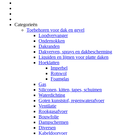
Categorieën
Toebehoren voor dak en gevel
Loodvervanger
Ondernokken
Dakranden
Dakverven, sprays en dakbescherming
Liquiden en lijmen voor platte daken
Hoeklatten
Imperbel
Rotswol
Foamglas
Gas
Siliconen, kitten, tapes, schuimen
Waterdichting
Goten kunststof, regenwaterafvoer
Ventilatie
Rookgasafvoer
Bouwfolie
Dampschermen
Diversen
Kabeldoorvoer