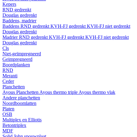
Kepers
RND gedrenkt
Douglas gedrenkt
Baddens, madrier
Baddens
RND gedrenkt
KVH-FJ gedrenkt
KVH-FJ niet gedrenkt
Douglas gedrenkt
Madrier
RND gedrenkt
KVH-FJ gedrenkt
KVH-FJ niet gedrenkt
Douglas gedrenkt
Cls
Niet-geïmpregneerd
Geimpregneerd
Boordplanken
RND
Meranti
Ceder
Planchetten
Ayous Planchetten
Ayous thermo triple
Ayous thermo vlak
Andere planchetten
Noordboomlatten
Platen
OSB
Multiplex en Elliotis
Betontriplex
MDF
Solid John spouwplaat