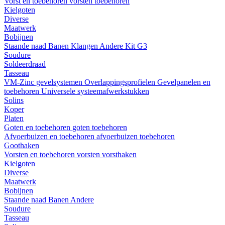
Vorst en toebehoren
vorsten
toebehoren
Kielgoten
Diverse
Maatwerk
Bobijnen
Staande naad
Banen
Klangen
Andere
Kit G3
Soudure
Soldeerdraad
Tasseau
VM-Zinc gevelsystemen
Overlappingsprofielen
Gevelpanelen en
toebehoren
Universele systeemafwerkstukken
Solins
Koper
Platen
Goten en toebehoren
goten
toebehoren
Afvoerbuizen en toebehoren
afvoerbuizen
toebehoren
Goothaken
Vorsten en toebehoren
vorsten
vorsthaken
Kielgoten
Diverse
Maatwerk
Bobijnen
Staande naad
Banen
Andere
Soudure
Tasseau