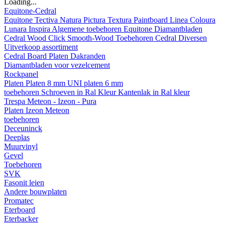
Loading...
Equitone-Cedral
Equitone
Tectiva
Natura
Pictura
Textura
Paintboard
Linea
Coloura
Lunara
Inspira
Algemene toebehoren Equitone
Diamantbladen
Cedral
Wood
Click Smooth-Wood
Toebehoren Cedral
Diversen
Uitverkoop assortiment
Cedral Board
Platen
Dakranden
Diamantbladen voor vezelcement
Rockpanel
Platen
Platen 8 mm
UNI platen 6 mm
toebehoren
Schroeven in Ral Kleur
Kantenlak in Ral kleur
Trespa Meteon - Izeon - Pura
Platen
Izeon
Meteon
toebehoren
Deceuninck
Deeplas
Muurvinyl
Gevel
Toebehoren
SVK
Fasonit leien
Andere bouwplaten
Promatec
Eterboard
Eterbacker