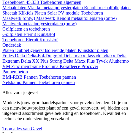
Toebehoren 45.333
Toebehoren algemeen
Metaalplaten
Vlakke metaalpolyesterplaten
Renolit metaalfolieplaten
Sheetah Klikfels
Platen
Solar PV module
Toebehoren
Maatwerk (ontw)
Maatwerk Renolit metaalfolieplaten (ontw)
Maatwerk metaalpolyesterplaten (ontw)
Golfplaten en toebehoren
Golfplaten
Eternit
Kunststof
Toebehoren
Eternit
Kunststof
Onderdak
Platen
Dubbel geperst
Isolerende platen
Kunststof platen
Folies
Delta
Delta-Fol-Dragofol
Delta maxx, fassade, vitaxx
Delta
Extremm
Delta XX Plus Strong
Delta Maxx Plus
Tyvek
Aluthermo
VM Zinc membrane
Proclima
Korafleece
Procover
Pannen beton
BMI-RBB
Pannen
Toebehoren pannen
Nelskamp
Pannen
Toebehoren pannen
Alles voor je gevel
Modde is jouw groothandelspartner voor gevelmaterialen. Of je nu
een nieuwbouwproject plant of een gevel renoveert, wij bieden een
uitgebreid assortiment gevelbekleding en toebehoren. Kwaliteit en
technische ondersteuning verzekerd.
Toon alles van Gevel