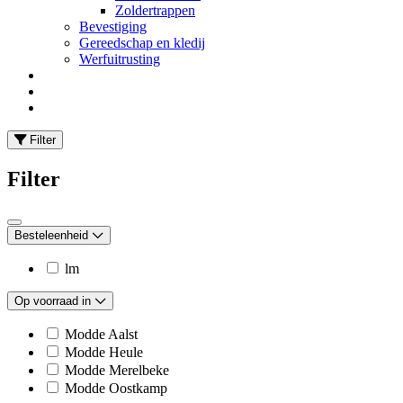
Zoldertrappen
Bevestiging
Gereedschap en kledij
Werfuitrusting
Filter
Filter
Besteleenheid
lm
Op voorraad in
Modde Aalst
Modde Heule
Modde Merelbeke
Modde Oostkamp