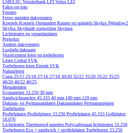
LSB/LSC
Vensterbank LFI
Velux LEI
Fakro en roto
Fenstro
Ferov metalen dakvensters
Koepels
Koepels
Opstanden
Ramen en spindels
Skylux IWindow2
Skylux Skyshade zonwering
Skymax
Lichtstraten en verandaplaten
Pergolux
Andere dakvensters
Luxlight dakraam
Vezelcement leien en toebehoren
Leien
Cedral
SVK
Toebehoren leien
Eternit
SVK
Natuurleien
Cupa
25/15
25/18
27/16
27/18
30/20
32/22
35/20
35/22
35/25
40/20
40/22
40/25
Metaalplaten
Ecopanelen 33.250
30 mm
Sandwichpanelen 45.333
40 mm
100 mm
120 mm
Dakpan- en Permapanplaten
Dakpanplaten
Permapanplaten
Toebehoren
Profielplaten
Profielplaten 33.250
Profielplaten 45.333
Golfplaten
18.076
Lichtstraten
Thermoroof panelen
Polycarbonaat lichtstraten 33.250
Toebehoren Eco + sandwich + profielplaten
Toebehoren 33.250