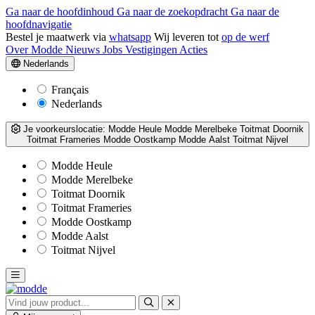
Ga naar de hoofdinhoud
Ga naar de zoekopdracht
Ga naar de
hoofdnavigatie
Bestel je maatwerk via
whatsapp
Wij leveren tot
op de werf
Over Modde
Nieuws
Jobs
Vestigingen
Acties
Nederlands
Français
Nederlands
Je voorkeurslocatie:
Modde Heule
Modde Merelbeke
Toitmat Doornik
Toitmat Frameries
Modde Oostkamp
Modde Aalst
Toitmat Nijvel
Modde Heule
Modde Merelbeke
Toitmat Doornik
Toitmat Frameries
Modde Oostkamp
Modde Aalst
Toitmat Nijvel