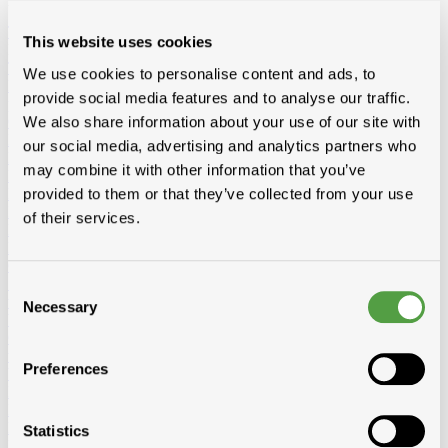
Toon alles van Toebehoren
This website uses cookies
Loading...
Toebehoren voor dak en gevel
We use cookies to personalise content and ads, to
Loodvervanger
Wakaflex
Koraflex
Eterflex
Alu loodflex
Koraflex
provide social media features and to analyse our traffic.
plus
EPDM loodvervanger zelfklevend
Connectalu classic
Creaflex
We also share information about your use of our site with
Ondernokken
Rollen
Diversen
Dakranden
Alu
Polyester
our social media, advertising and analytics partners who
Dakverven, sprays en dakbescherming
Algimous
Blackvernis
may combine it with other information that you’ve
Roofcoat
Spraypaint
provided to them or that they’ve collected from your use
Liquiden en lijmen voor platte daken
Imperbel liquiden en lijmen
Ikopro liquiden en lijmen
Soudal daklijmen
Soprema liquiden en
of their services.
lijmen
Hoeklatten
Imperbel
Rotswol
Foamglas
Gas
Siliconen, kitten, tapes, schuimen
Siliconen, kitten, lijmen
Banden-
Consent
tapes
Solid John Hybrid Polymeer
Necessary
Selection
Waterdichting
fillcoat
polycolorit
varia
Goten kunststof, regenwaterafvoer
Goten
RWA
PE buizen en
toebehoren
Preferences
Ventilatie
Enkelwandig
Dubbelwandig
Sonovent
Multivent
Nicoll
Eternit (ontluchting uni)
Koramic
Renson
Rookgasafvoer
Aluminium
Inox
Bouwfolie
volle rollen
niet volle rollen
Statistics
Dampschermen
Isover
Delta
Sopravap hygro
Klöber