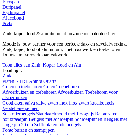
Eterspan
Duripanel
Hydropanel
Alucobond
Prefa
Zink, koper, lood & aluminium: duurzame metaaloplossingen
Modde is jouw partner voor een perfecte dak- en gevelafwerking.
Zink, koper, lood of aluminium, met maatwerk en toebehoren.
Duurzaam, verwerkbaar, vakwerk.
Toon alles van Zink, Koper, Lood en Alu
Loading...
Zink
Platen
NTRL
Anthra
Quartz
Goten en toebehoren
Goten
Toebehoren
Afvoerbuizen en toebehoren
Afvoerbuizen
Toebehoren voor
afvoerbuizen
Goothaken
galva
galva zwart
inox
inox zwart
kraalbeugels
Verstelbare pennen
Scharnierbeugels
Standaardmodel met 1 oogvijs
Beugels met
houtdraadpin
Beugels met schroefpin
Schroefpinnen
Beugels met
lange pin 20 cm
Zelfblokkerende beugels
Fonte buizen en stampijpen