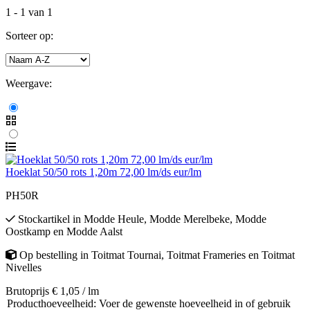
1
-
1
van
1
Sorteer op:
Weergave:
Hoeklat 50/50 rots 1,20m 72,00 lm/ds eur/lm
PH50R
Stockartikel
in
Modde Heule
,
Modde Merelbeke
,
Modde
Oostkamp
en
Modde Aalst
Op bestelling
in
Toitmat Tournai
,
Toitmat Frameries
en
Toitmat
Nivelles
Brutoprijs € 1,05 / lm
Producthoeveelheid: Voer de gewenste hoeveelheid in of gebruik