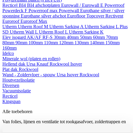
Recticel
BI4
BI4 afschotplaten
Eurowall / Eurowall E
Powerroof
Powerdeck F
Powerroof max
Powerwall
Eurothane silver / silver
sponning
Eurothane silver afschot
Eurofloor
Topcover
Rectivent
Euroroof
Euroroof Max
Utherm
Utherm Roof M
Utherm Sarking A
Utherm Sarking L Plus
SD
Utherm Wall L
Utherm Roof L
Utherm Sarking K
Elev isogard AK/AF RF-S
30mm
40mm
50mm
60mm
70mm
80mm
90mm
100mm
110mm
120mm
130mm
140mm
150mm
160mm
Idelco
Minerale wol (platen en rollen)
Hellend dak
Ursa
Knauf
Rockwool
Isover
Plat dak
Rockwool
Wand - Zoldervloer - spouw
Ursa
Isover
Rockwool
Houtvezelisolatie
Diversen
Vacuumisolatie
Recticel
Kingspan
Alle toebehoren
Van folies, lijmen en ventilatie tot rookgasafvoer, zoldertrappen en
gereedschap, bij Modde vind je alle toebehoren voor een vlotte,
professionele afwerking.