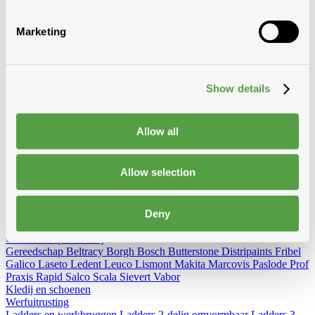
Diversen
Birdex - Duivenpinnen Oisipic
Vogelschroten
Eterno
gootbakken en PVC tapbuizen
Bladvangers
Renovatieprofielen
Marketing
Schuimbanden en schuimgolven
Expantiebanden
Hoezen
Tegeldragers
Mitrons
Aeros
Kabeldoorvoer
Zoldertrappen
Bevestiging
Show details
Nagels
Ijzer
Koper
Inox
Galvanise
Paslode nagels
Panhaken
inox
koper
Pinhaken
inox
koper
Allow all
Hanghaken
inox
koper
Schroeven
Spaanplaat-spenglerschroef
Snelbouwschroef
Zelftappend
Zelfborend
Tirefonds en toebehoren
Kleurkapje
Allow selection
Mechanische bevestiging (vijs&plaatje)
Alu staaf, moer, rondel
Inox
vijs torx, gevelplaatschroef
Rectifix-Flenskopschroef
Borgh en
variante
Spax
Fischer en variante
Spit pluggen
PGB (Pennoit)
Solid
Deny
John
Diversen
Koperdraad
Haken + toebehoren
Andere
Gereedschap en kledij
Gereedschap
Beltracy
Borgh
Bosch
Butterstone
Distripaints
Fribel
Galico
Laseto
Ledent
Leuco
Lismont
Makita
Marcovis
Paslode
Prof
Praxis
Rapid
Salco
Scala
Sievert
Vabor
Kledij en schoenen
Werfuitrusting
Ladders en werkbruggen
Ladders 2-delig omvormbaar
Ladders 3-