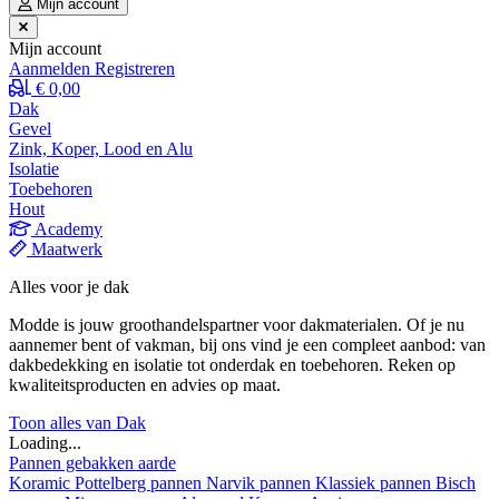
Mijn account
Mijn account
Aanmelden
Registreren
€ 0,00
Dak
Gevel
Zink, Koper, Lood en Alu
Isolatie
Toebehoren
Hout
Academy
Maatwerk
Alles voor je dak
Modde is jouw groothandelspartner voor dakmaterialen. Of je nu
aannemer bent of vakman, bij ons vind je een compleet aanbod: van
dakbedekking en isolatie tot onderdak en toebehoren. Reken op
kwaliteitsproducten en advies op maat.
Toon alles van Dak
Loading...
Pannen gebakken aarde
Koramic
Pottelberg pannen
Narvik pannen
Klassiek pannen
Bisch