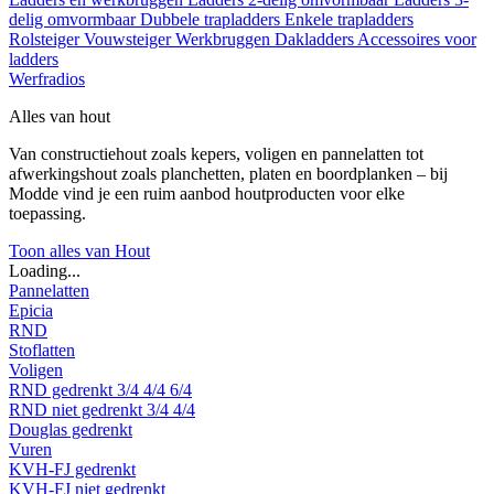
delig omvormbaar
Dubbele trapladders
Enkele trapladders
Rolsteiger
Vouwsteiger
Werkbruggen
Dakladders
Accessoires voor
ladders
Werfradios
Alles van hout
Van constructiehout zoals kepers, voligen en pannelatten tot
afwerkingshout zoals planchetten, platen en boordplanken – bij
Modde vind je een ruim aanbod houtproducten voor elke
toepassing.
Toon alles van Hout
Loading...
Pannelatten
Epicia
RND
Stoflatten
Voligen
RND gedrenkt
3/4
4/4
6/4
RND niet gedrenkt
3/4
4/4
Douglas gedrenkt
Vuren
KVH-FJ gedrenkt
KVH-FJ niet gedrenkt