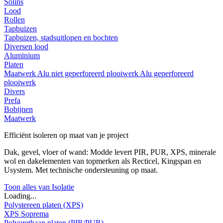
Solins
Lood
Rollen
Tapbuizen
Tapbuizen, stadsuitlopen en bochten
Diversen lood
Aluminium
Platen
Maatwerk
Alu niet geperforeerd plooiwerk
Alu geperforeerd
plooiwerk
Divers
Prefa
Bobijnen
Maatwerk
Efficiënt isoleren op maat van je project
Dak, gevel, vloer of wand: Modde levert PIR, PUR, XPS, minerale
wol en dakelementen van topmerken als Recticel, Kingspan en
Usystem. Met technische ondersteuning op maat.
Toon alles van Isolatie
Loading...
Polystereen platen (XPS)
XPS Soprema
Polyurethaan platen (PIR/PUR)