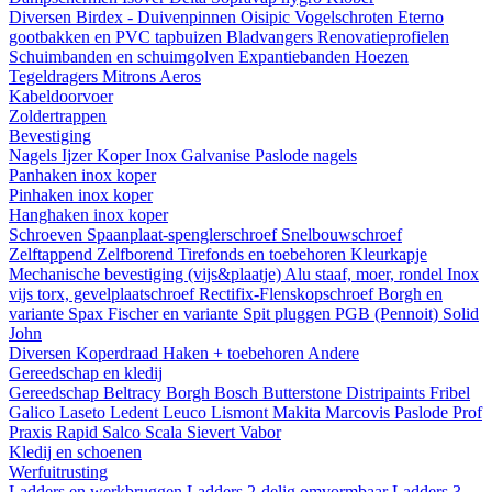
Diversen
Birdex - Duivenpinnen Oisipic
Vogelschroten
Eterno
gootbakken en PVC tapbuizen
Bladvangers
Renovatieprofielen
Schuimbanden en schuimgolven
Expantiebanden
Hoezen
Tegeldragers
Mitrons
Aeros
Kabeldoorvoer
Zoldertrappen
Bevestiging
Nagels
Ijzer
Koper
Inox
Galvanise
Paslode nagels
Panhaken
inox
koper
Pinhaken
inox
koper
Hanghaken
inox
koper
Schroeven
Spaanplaat-spenglerschroef
Snelbouwschroef
Zelftappend
Zelfborend
Tirefonds en toebehoren
Kleurkapje
Mechanische bevestiging (vijs&plaatje)
Alu staaf, moer, rondel
Inox
vijs torx, gevelplaatschroef
Rectifix-Flenskopschroef
Borgh en
variante
Spax
Fischer en variante
Spit pluggen
PGB (Pennoit)
Solid
John
Diversen
Koperdraad
Haken + toebehoren
Andere
Gereedschap en kledij
Gereedschap
Beltracy
Borgh
Bosch
Butterstone
Distripaints
Fribel
Galico
Laseto
Ledent
Leuco
Lismont
Makita
Marcovis
Paslode
Prof
Praxis
Rapid
Salco
Scala
Sievert
Vabor
Kledij en schoenen
Werfuitrusting
Ladders en werkbruggen
Ladders 2-delig omvormbaar
Ladders 3-