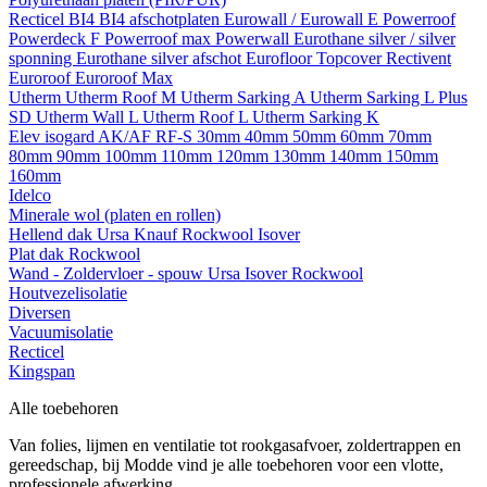
Recticel
BI4
BI4 afschotplaten
Eurowall / Eurowall E
Powerroof
Powerdeck F
Powerroof max
Powerwall
Eurothane silver / silver
sponning
Eurothane silver afschot
Eurofloor
Topcover
Rectivent
Euroroof
Euroroof Max
Utherm
Utherm Roof M
Utherm Sarking A
Utherm Sarking L Plus
SD
Utherm Wall L
Utherm Roof L
Utherm Sarking K
Elev isogard AK/AF RF-S
30mm
40mm
50mm
60mm
70mm
80mm
90mm
100mm
110mm
120mm
130mm
140mm
150mm
160mm
Idelco
Minerale wol (platen en rollen)
Hellend dak
Ursa
Knauf
Rockwool
Isover
Plat dak
Rockwool
Wand - Zoldervloer - spouw
Ursa
Isover
Rockwool
Houtvezelisolatie
Diversen
Vacuumisolatie
Recticel
Kingspan
Alle toebehoren
Van folies, lijmen en ventilatie tot rookgasafvoer, zoldertrappen en
gereedschap, bij Modde vind je alle toebehoren voor een vlotte,
professionele afwerking.