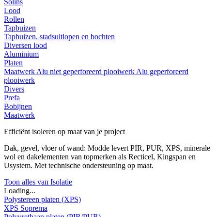
Solins
Lood
Rollen
Tapbuizen
Tapbuizen, stadsuitlopen en bochten
Diversen lood
Aluminium
Platen
Maatwerk
Alu niet geperforeerd plooiwerk
Alu geperforeerd
plooiwerk
Divers
Prefa
Bobijnen
Maatwerk
Efficiënt isoleren op maat van je project
Dak, gevel, vloer of wand: Modde levert PIR, PUR, XPS, minerale
wol en dakelementen van topmerken als Recticel, Kingspan en
Usystem. Met technische ondersteuning op maat.
Toon alles van Isolatie
Loading...
Polystereen platen (XPS)
XPS Soprema
Polyurethaan platen (PIR/PUR)