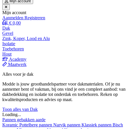
Mijn account
Mijn account
Aanmelden
Registreren
€ 0,00
Dak
Gevel
Zink, Koper, Lood en Alu
Isolatie
Toebehoren
Hout
Academy
Maatwerk
Alles voor je dak
Modde is jouw groothandelspartner voor dakmaterialen. Of je nu
aannemer bent of vakman, bij ons vind je een compleet aanbod: van
dakbedekking en isolatie tot onderdak en toebehoren. Reken op
kwaliteitsproducten en advies op maat.
Toon alles van Dak
Loading...
Pannen gebakken aarde
Koramic
Pottelberg pannen
Narvik pannen
Klassiek pannen
Bisch