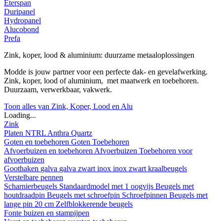
Eterspan
Duripanel
Hydropanel
Alucobond
Prefa
Zink, koper, lood & aluminium: duurzame metaaloplossingen
Modde is jouw partner voor een perfecte dak- en gevelafwerking.
Zink, koper, lood of aluminium, met maatwerk en toebehoren.
Duurzaam, verwerkbaar, vakwerk.
Toon alles van Zink, Koper, Lood en Alu
Loading...
Zink
Platen
NTRL
Anthra
Quartz
Goten en toebehoren
Goten
Toebehoren
Afvoerbuizen en toebehoren
Afvoerbuizen
Toebehoren voor
afvoerbuizen
Goothaken
galva
galva zwart
inox
inox zwart
kraalbeugels
Verstelbare pennen
Scharnierbeugels
Standaardmodel met 1 oogvijs
Beugels met
houtdraadpin
Beugels met schroefpin
Schroefpinnen
Beugels met
lange pin 20 cm
Zelfblokkerende beugels
Fonte buizen en stampijpen