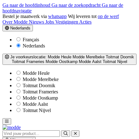
Ga naar de hoofdinhoud
Ga naar de zoekopdracht
Ga naar de
hoofdnavigatie
Bestel je maatwerk via
whatsapp
Wij leveren tot
op de werf
Over Modde
Nieuws
Jobs
Vestigingen
Acties
Nederlands
Français
Nederlands
Je voorkeurslocatie:
Modde Heule
Modde Merelbeke
Toitmat Doornik
Toitmat Frameries
Modde Oostkamp
Modde Aalst
Toitmat Nijvel
Modde Heule
Modde Merelbeke
Toitmat Doornik
Toitmat Frameries
Modde Oostkamp
Modde Aalst
Toitmat Nijvel