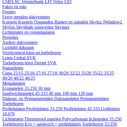
LSB/LSC
Vensterbank LFI
Velux LEI
Fakro en roto
Fenstro
Ferov metalen dakvensters
Koepels
Koepels
Opstanden
Ramen en spindels
Skylux IWindow2
Skylux Skyshade zonwering
Skymax
Lichtstraten en verandaplaten
Pergolux
Andere dakvensters
Luxlight dakraam
Vezelcement leien en toebehoren
Leien
Cedral
SVK
Toebehoren leien
Eternit
SVK
Natuurleien
Cupa
25/15
25/18
27/16
27/18
30/20
32/22
35/20
35/22
35/25
40/20
40/22
40/25
Metaalplaten
Ecopanelen 33.250
30 mm
Sandwichpanelen 45.333
40 mm
100 mm
120 mm
Dakpan- en Permapanplaten
Dakpanplaten
Permapanplaten
Toebehoren
Profielplaten
Profielplaten 33.250
Profielplaten 45.333
Golfplaten
18.076
Lichtstraten
Thermoroof panelen
Polycarbonaat lichtstraten 33.250
Toebehoren Eco + sandwich + profielplaten
Toebehoren 33.250