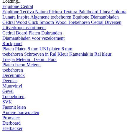
Loading...
Equitone-Cedral
Equitone
Tectiva
Natura
Pictura
Textura
Paintboard
Linea
Coloura
Lunara
Inspira
Algemene toebehoren Equitone
Diamantbladen
Cedral
Wood
Click Smooth-Wood
Toebehoren Cedral
Diversen
Uitverkoop assortiment
Cedral Board
Platen
Dakranden
Diamantbladen voor vezelcement
Rockpanel
Platen
Platen 8 mm
UNI platen 6 mm
toebehoren
Schroeven in Ral Kleur
Kantenlak in Ral kleur
Trespa Meteon - Izeon - Pura
Platen
Izeon
Meteon
toebehoren
Deceuninck
Deeplas
Muurvinyl
Gevel
Toebehoren
SVK
Fasonit leien
Andere bouwplaten
Promatec
Eterboard
Eterbacker