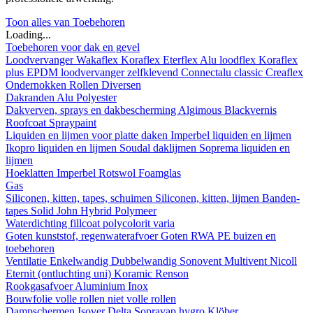
Toon alles van Toebehoren
Loading...
Toebehoren voor dak en gevel
Loodvervanger
Wakaflex
Koraflex
Eterflex
Alu loodflex
Koraflex
plus
EPDM loodvervanger zelfklevend
Connectalu classic
Creaflex
Ondernokken
Rollen
Diversen
Dakranden
Alu
Polyester
Dakverven, sprays en dakbescherming
Algimous
Blackvernis
Roofcoat
Spraypaint
Liquiden en lijmen voor platte daken
Imperbel liquiden en lijmen
Ikopro liquiden en lijmen
Soudal daklijmen
Soprema liquiden en
lijmen
Hoeklatten
Imperbel
Rotswol
Foamglas
Gas
Siliconen, kitten, tapes, schuimen
Siliconen, kitten, lijmen
Banden-
tapes
Solid John Hybrid Polymeer
Waterdichting
fillcoat
polycolorit
varia
Goten kunststof, regenwaterafvoer
Goten
RWA
PE buizen en
toebehoren
Ventilatie
Enkelwandig
Dubbelwandig
Sonovent
Multivent
Nicoll
Eternit (ontluchting uni)
Koramic
Renson
Rookgasafvoer
Aluminium
Inox
Bouwfolie
volle rollen
niet volle rollen
Dampschermen
Isover
Delta
Sopravap hygro
Klöber