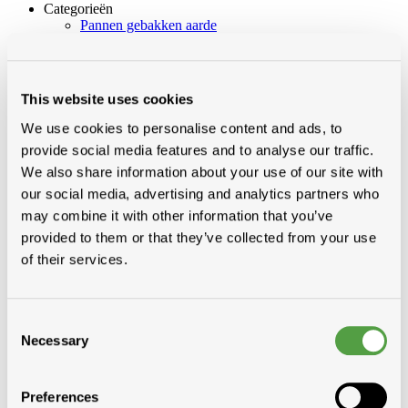
Categorieën
Pannen gebakken aarde
Platte daken
Dakvensters, koepels en lichtdoorlaten elem
Vezelcement leien en toebehoren
Natuurleien
This website uses cookies
Metaalplaten
Ecopanelen 33.250
We use cookies to personalise content and ads, to
Sandwichpanelen 45.333
provide social media features and to analyse our traffic.
Dakpan- en Permapanplaten
We also share information about your use of our site with
Profielplaten
Lichtstraten
our social media, advertising and analytics partners who
Toebehoren Eco + sandwich + profielplaten
may combine it with other information that you’ve
Metaalplaten
provided to them or that they’ve collected from your use
Sheetah Klikfels
Platen
of their services.
Solar PV module
Toebehoren
Maatwerk (ontw)
Golfplaten en toebehoren
Consent
Onderdak
Necessary
Selection
Pannen beton
Preferences