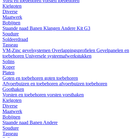
Vorst en toebehoren
vorsten
toebehoren
Kielgoten
Diverse
Maatwerk
Bobijnen
Staande naad
Banen
Klangen
Andere
Kit G3
Soudure
Soldeerdraad
Tasseau
VM-Zinc gevelsystemen
Overlappingsprofielen
Gevelpanelen en
toebehoren
Universele systeemafwerkstukken
Solins
Koper
Platen
Goten en toebehoren
goten
toebehoren
Afvoerbuizen en toebehoren
afvoerbuizen
toebehoren
Goothaken
Vorsten en toebehoren
vorsten
vorsthaken
Kielgoten
Diverse
Maatwerk
Bobijnen
Staande naad
Banen
Andere
Soudure
Tasseau