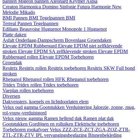
pannen
Migeon pannen
Aleonard
Keymer
Aspia
Creaton
Harmonica
Domino
Sinfonie
Futura
Harmonie New
Melodie
Mikado
BMI
Pannen BMI
Tegelpannen BMI
Terreal
Pannen
Tegelpannen
Edilians
Beauvoise Huguenot
Monopole 1 Huguenot
Platte daken
Asfalt
Onderlaag-Dampscherm
Bovenlaag
Groendaken
Elevate EPDM Rubbergard
Elevate EPDM niet zelfklevende
stroken
Elevate EPDM SA zelfklevende stroken
Elevate EPDM
Rubbergard rollen
Elevate EPDM Toebehoren
Groendak
Resitrix
Resitrix rollen
Resitrix toebehoren
Resitrix SKW Full bond
stroken
Rhepanol
Rhepanol rollen HFK
Rhepanol toebehoren
Tridex
Tridex rollen
Tridex toebehoren
Vaeplan
rollen
toebehoren
Diversen
Dakvensters, koepels en lichtdoorlaten elem
Velux oud gamma
Gootstukken
Verduistering
Jaloezie, zonne, mug,
rol-vouw-verduistgord
Velux nieuw gamma
Ramen hellend dak
Ramen plat dak
Gootstukken
Gordijnen en rolluiken
Elektrische toebehoren
Toebehoren rookafvoer
Velux ZZZ-ZCE-ZCT-ZGA-ZOZ-ZTB-
ZTL-ZTR-ZTV
IPL vervangingsbeglazing
Binnenbekleding