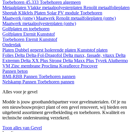
Toebehoren 45.333
Toebehoren algemeen
Metaalplaten
Vlakke metaalpolyesterplaten
Renolit metaalfolieplaten
Sheetah Klikfels
Platen
Solar PV module
Toebehoren
Maatwerk (ontw)
Maatwerk Renolit metaalfolieplaten (ontw)
Maatwerk metaalpolyesterplaten (ontw)
Golfplaten en toebehoren
Golfplaten
Eternit
Kunststof
Toebehoren
Eternit
Kunststof
Onderdak
Platen
Dubbel geperst
Isolerende platen
Kunststof platen
Folies
Delta
Delta-Fol-Dragofol
Delta maxx, fassade, vitaxx
Delta
Extremm
Delta XX Plus Strong
Delta Maxx Plus
Tyvek
Aluthermo
VM Zinc membrane
Proclima
Korafleece
Procover
Pannen beton
BMI-RBB
Pannen
Toebehoren pannen
Nelskamp
Pannen
Toebehoren pannen
Alles voor je gevel
Modde is jouw groothandelspartner voor gevelmaterialen. Of je nu
een nieuwbouwproject plant of een gevel renoveert, wij bieden een
uitgebreid assortiment gevelbekleding en toebehoren. Kwaliteit en
technische ondersteuning verzekerd.
Toon alles van Gevel