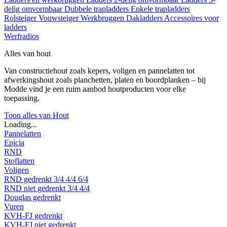
delig omvormbaar
Dubbele trapladders
Enkele trapladders
Rolsteiger
Vouwsteiger
Werkbruggen
Dakladders
Accessoires voor
ladders
Werfradios
Alles van hout
Van constructiehout zoals kepers, voligen en pannelatten tot
afwerkingshout zoals planchetten, platen en boordplanken – bij
Modde vind je een ruim aanbod houtproducten voor elke
toepassing.
Toon alles van Hout
Loading...
Pannelatten
Epicia
RND
Stoflatten
Voligen
RND gedrenkt
3/4
4/4
6/4
RND niet gedrenkt
3/4
4/4
Douglas gedrenkt
Vuren
KVH-FJ gedrenkt
KVH-FJ niet gedrenkt