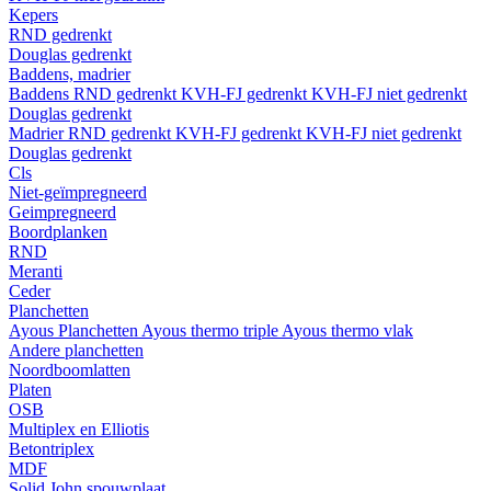
Kepers
RND gedrenkt
Douglas gedrenkt
Baddens, madrier
Baddens
RND gedrenkt
KVH-FJ gedrenkt
KVH-FJ niet gedrenkt
Douglas gedrenkt
Madrier
RND gedrenkt
KVH-FJ gedrenkt
KVH-FJ niet gedrenkt
Douglas gedrenkt
Cls
Niet-geïmpregneerd
Geimpregneerd
Boordplanken
RND
Meranti
Ceder
Planchetten
Ayous Planchetten
Ayous thermo triple
Ayous thermo vlak
Andere planchetten
Noordboomlatten
Platen
OSB
Multiplex en Elliotis
Betontriplex
MDF
Solid John spouwplaat