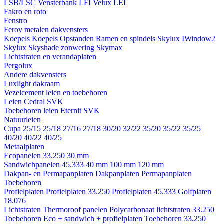
LSB/LSC
Vensterbank LFI
Velux LEI
Fakro en roto
Fenstro
Ferov metalen dakvensters
Koepels
Koepels
Opstanden
Ramen en spindels
Skylux IWindow2
Skylux Skyshade zonwering
Skymax
Lichtstraten en verandaplaten
Pergolux
Andere dakvensters
Luxlight dakraam
Vezelcement leien en toebehoren
Leien
Cedral
SVK
Toebehoren leien
Eternit
SVK
Natuurleien
Cupa
25/15
25/18
27/16
27/18
30/20
32/22
35/20
35/22
35/25
40/20
40/22
40/25
Metaalplaten
Ecopanelen 33.250
30 mm
Sandwichpanelen 45.333
40 mm
100 mm
120 mm
Dakpan- en Permapanplaten
Dakpanplaten
Permapanplaten
Toebehoren
Profielplaten
Profielplaten 33.250
Profielplaten 45.333
Golfplaten
18.076
Lichtstraten
Thermoroof panelen
Polycarbonaat lichtstraten 33.250
Toebehoren Eco + sandwich + profielplaten
Toebehoren 33.250