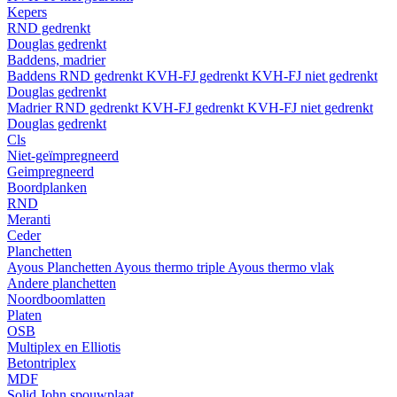
Kepers
RND gedrenkt
Douglas gedrenkt
Baddens, madrier
Baddens
RND gedrenkt
KVH-FJ gedrenkt
KVH-FJ niet gedrenkt
Douglas gedrenkt
Madrier
RND gedrenkt
KVH-FJ gedrenkt
KVH-FJ niet gedrenkt
Douglas gedrenkt
Cls
Niet-geïmpregneerd
Geimpregneerd
Boordplanken
RND
Meranti
Ceder
Planchetten
Ayous Planchetten
Ayous thermo triple
Ayous thermo vlak
Andere planchetten
Noordboomlatten
Platen
OSB
Multiplex en Elliotis
Betontriplex
MDF
Solid John spouwplaat