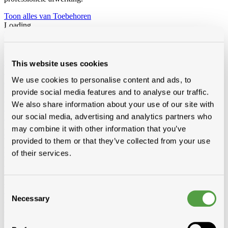
Toon alles van Toebehoren
Loading...
Toebehoren voor dak en gevel
Loodvervanger
Wakaflex
Koraflex
Eterflex
Alu loodflex
Koraflex
plus
EPDM loodvervanger zelfklevend
Connectalu classic
Creaflex
Ondernokken
Rollen
Diversen
This website uses cookies
Dakranden
Alu
Polyester
We use cookies to personalise content and ads, to
Dakverven, sprays en dakbescherming
Algimous
Blackvernis
Roofcoat
Spraypaint
provide social media features and to analyse our traffic.
Liquiden en lijmen voor platte daken
Imperbel liquiden en lijmen
We also share information about your use of our site with
Ikopro liquiden en lijmen
Soudal daklijmen
Soprema liquiden en
our social media, advertising and analytics partners who
lijmen
Hoeklatten
Imperbel
Rotswol
Foamglas
may combine it with other information that you’ve
Gas
provided to them or that they’ve collected from your use
Siliconen, kitten, tapes, schuimen
Siliconen, kitten, lijmen
Banden-
of their services.
tapes
Solid John Hybrid Polymeer
Waterdichting
fillcoat
polycolorit
varia
Goten kunststof, regenwaterafvoer
Goten
RWA
PE buizen en
toebehoren
Consent
Ventilatie
Enkelwandig
Dubbelwandig
Sonovent
Multivent
Nicoll
Necessary
Eternit (ontluchting uni)
Koramic
Renson
Selection
Rookgasafvoer
Aluminium
Inox
Bouwfolie
volle rollen
niet volle rollen
Dampschermen
Isover
Delta
Sopravap hygro
Klöber