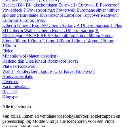
Recticel
BI4
BI4 afschotplaten
Eurowall / Eurowall E
Powerroof
Powerdeck F
Powerroof max
Powerwall
Eurothane silver / silver
sponning
Eurothane silver afschot
Eurofloor
Topcover
Rectivent
Euroroof
Euroroof Max
Utherm
Utherm Roof M
Utherm Sarking A
Utherm Sarking L Plus
SD
Utherm Wall L
Utherm Roof L
Utherm Sarking K
Elev isogard AK/AF RF-S
30mm
40mm
50mm
60mm
70mm
80mm
90mm
100mm
110mm
120mm
130mm
140mm
150mm
160mm
Idelco
Minerale wol (platen en rollen)
Hellend dak
Ursa
Knauf
Rockwool
Isover
Plat dak
Rockwool
Wand - Zoldervloer - spouw
Ursa
Isover
Rockwool
Houtvezelisolatie
Diversen
Vacuumisolatie
Recticel
Kingspan
Alle toebehoren
Van folies, lijmen en ventilatie tot rookgasafvoer, zoldertrappen en
gereedschap, bij Modde vind je alle toebehoren voor een vlotte,
professionele afwerking.