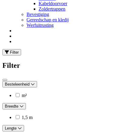
Kabeldoorvoer
Zoldertrappen
Bevestiging
Gereedschap en kledij
Werfuitrusting
Filter
Filter
Besteleenheid
m²
Breedte
1,5 m
Lengte