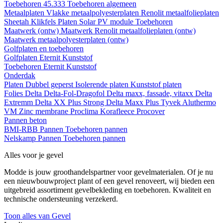
Toebehoren 45.333
Toebehoren algemeen
Metaalplaten
Vlakke metaalpolyesterplaten
Renolit metaalfolieplaten
Sheetah Klikfels
Platen
Solar PV module
Toebehoren
Maatwerk (ontw)
Maatwerk Renolit metaalfolieplaten (ontw)
Maatwerk metaalpolyesterplaten (ontw)
Golfplaten en toebehoren
Golfplaten
Eternit
Kunststof
Toebehoren
Eternit
Kunststof
Onderdak
Platen
Dubbel geperst
Isolerende platen
Kunststof platen
Folies
Delta
Delta-Fol-Dragofol
Delta maxx, fassade, vitaxx
Delta
Extremm
Delta XX Plus Strong
Delta Maxx Plus
Tyvek
Aluthermo
VM Zinc membrane
Proclima
Korafleece
Procover
Pannen beton
BMI-RBB
Pannen
Toebehoren pannen
Nelskamp
Pannen
Toebehoren pannen
Alles voor je gevel
Modde is jouw groothandelspartner voor gevelmaterialen. Of je nu
een nieuwbouwproject plant of een gevel renoveert, wij bieden een
uitgebreid assortiment gevelbekleding en toebehoren. Kwaliteit en
technische ondersteuning verzekerd.
Toon alles van Gevel