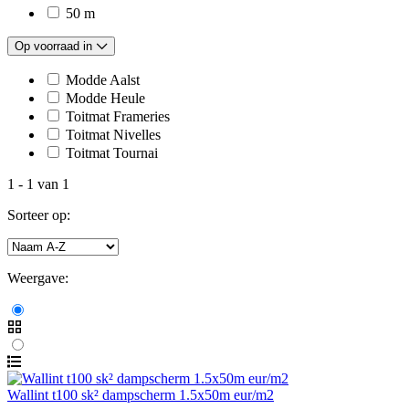
50 m
Op voorraad in
Modde Aalst
Modde Heule
Toitmat Frameries
Toitmat Nivelles
Toitmat Tournai
1
-
1
van
1
Sorteer op:
Weergave:
Wallint t100 sk² dampscherm 1.5x50m eur/m2