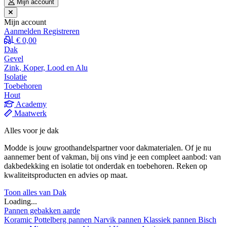
Mijn account
Mijn account
Aanmelden
Registreren
€ 0,00
Dak
Gevel
Zink, Koper, Lood en Alu
Isolatie
Toebehoren
Hout
Academy
Maatwerk
Alles voor je dak
Modde is jouw groothandelspartner voor dakmaterialen. Of je nu
aannemer bent of vakman, bij ons vind je een compleet aanbod: van
dakbedekking en isolatie tot onderdak en toebehoren. Reken op
kwaliteitsproducten en advies op maat.
Toon alles van Dak
Loading...
Pannen gebakken aarde
Koramic
Pottelberg pannen
Narvik pannen
Klassiek pannen
Bisch