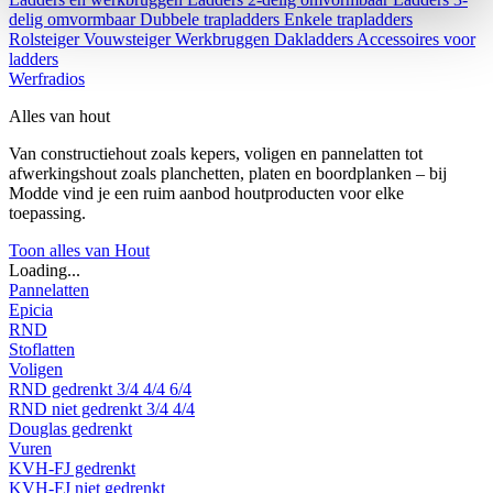
delig omvormbaar
Dubbele trapladders
Enkele trapladders
Rolsteiger
Vouwsteiger
Werkbruggen
Dakladders
Accessoires voor
ladders
Werfradios
Alles van hout
Van constructiehout zoals kepers, voligen en pannelatten tot
afwerkingshout zoals planchetten, platen en boordplanken – bij
Modde vind je een ruim aanbod houtproducten voor elke
toepassing.
Toon alles van Hout
Loading...
Pannelatten
Epicia
RND
Stoflatten
Voligen
RND gedrenkt
3/4
4/4
6/4
RND niet gedrenkt
3/4
4/4
Douglas gedrenkt
Vuren
KVH-FJ gedrenkt
KVH-FJ niet gedrenkt