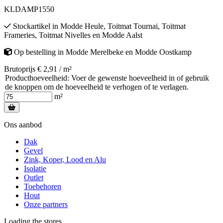
KLDAMP1550
Stockartikel
in
Modde Heule
,
Toitmat Tournai
,
Toitmat
Frameries
,
Toitmat Nivelles
en
Modde Aalst
Op bestelling
in
Modde Merelbeke
en
Modde Oostkamp
Brutoprijs € 2,91 / m²
Producthoeveelheid: Voer de gewenste hoeveelheid in of gebruik
de knoppen om de hoeveelheid te verhogen of te verlagen.
m²
Ons aanbod
Dak
Gevel
Zink, Koper, Lood en Alu
Isolatie
Outlet
Toebehoren
Hout
Onze partners
Loading the stores...