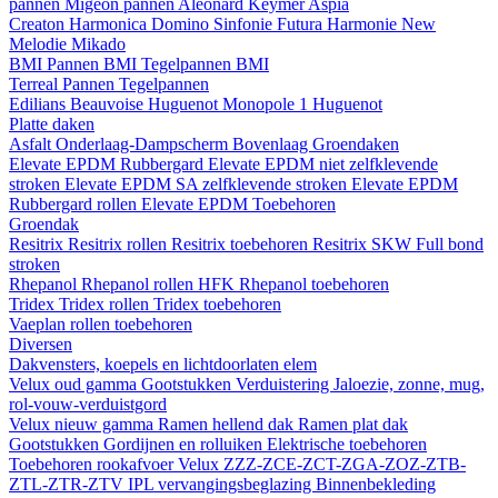
pannen
Migeon pannen
Aleonard
Keymer
Aspia
Creaton
Harmonica
Domino
Sinfonie
Futura
Harmonie New
Melodie
Mikado
BMI
Pannen BMI
Tegelpannen BMI
Terreal
Pannen
Tegelpannen
Edilians
Beauvoise Huguenot
Monopole 1 Huguenot
Platte daken
Asfalt
Onderlaag-Dampscherm
Bovenlaag
Groendaken
Elevate EPDM Rubbergard
Elevate EPDM niet zelfklevende
stroken
Elevate EPDM SA zelfklevende stroken
Elevate EPDM
Rubbergard rollen
Elevate EPDM Toebehoren
Groendak
Resitrix
Resitrix rollen
Resitrix toebehoren
Resitrix SKW Full bond
stroken
Rhepanol
Rhepanol rollen HFK
Rhepanol toebehoren
Tridex
Tridex rollen
Tridex toebehoren
Vaeplan
rollen
toebehoren
Diversen
Dakvensters, koepels en lichtdoorlaten elem
Velux oud gamma
Gootstukken
Verduistering
Jaloezie, zonne, mug,
rol-vouw-verduistgord
Velux nieuw gamma
Ramen hellend dak
Ramen plat dak
Gootstukken
Gordijnen en rolluiken
Elektrische toebehoren
Toebehoren rookafvoer
Velux ZZZ-ZCE-ZCT-ZGA-ZOZ-ZTB-
ZTL-ZTR-ZTV
IPL vervangingsbeglazing
Binnenbekleding