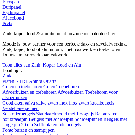
Eterspan
Duripanel
Hydropanel
Alucobond
Prefa
Zink, koper, lood & aluminium: duurzame metaaloplossingen
Modde is jouw partner voor een perfecte dak- en gevelafwerking.
Zink, koper, lood of aluminium, met maatwerk en toebehoren.
Duurzaam, verwerkbaar, vakwerk.
Toon alles van Zink, Koper, Lood en Alu
Loading...
Zink
Platen
NTRL
Anthra
Quartz
Goten en toebehoren
Goten
Toebehoren
Afvoerbuizen en toebehoren
Afvoerbuizen
Toebehoren voor
afvoerbuizen
Goothaken
galva
galva zwart
inox
inox zwart
kraalbeugels
Verstelbare pennen
Scharnierbeugels
Standaardmodel met 1 oogvijs
Beugels met
houtdraadpin
Beugels met schroefpin
Schroefpinnen
Beugels met
lange pin 20 cm
Zelfblokkerende beugels
Fonte buizen en stampijpen