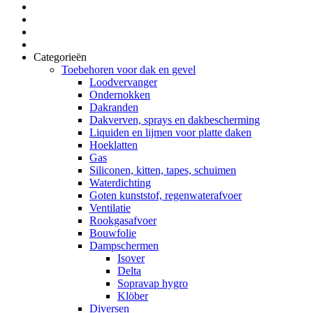
Categorieën
Toebehoren voor dak en gevel
Loodvervanger
Ondernokken
Dakranden
Dakverven, sprays en dakbescherming
Liquiden en lijmen voor platte daken
Hoeklatten
Gas
Siliconen, kitten, tapes, schuimen
Waterdichting
Goten kunststof, regenwaterafvoer
Ventilatie
Rookgasafvoer
Bouwfolie
Dampschermen
Isover
Delta
Sopravap hygro
Klöber
Diversen