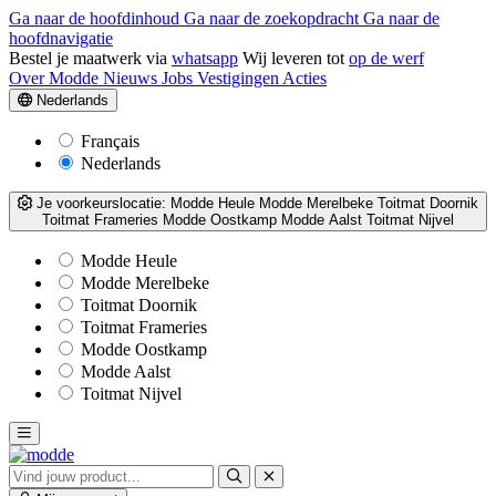
Ga naar de hoofdinhoud
Ga naar de zoekopdracht
Ga naar de
hoofdnavigatie
Bestel je maatwerk via
whatsapp
Wij leveren tot
op de werf
Over Modde
Nieuws
Jobs
Vestigingen
Acties
Nederlands
Français
Nederlands
Je voorkeurslocatie:
Modde Heule
Modde Merelbeke
Toitmat Doornik
Toitmat Frameries
Modde Oostkamp
Modde Aalst
Toitmat Nijvel
Modde Heule
Modde Merelbeke
Toitmat Doornik
Toitmat Frameries
Modde Oostkamp
Modde Aalst
Toitmat Nijvel