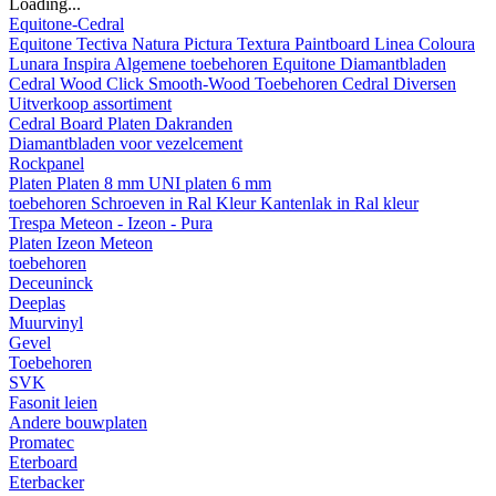
Loading...
Equitone-Cedral
Equitone
Tectiva
Natura
Pictura
Textura
Paintboard
Linea
Coloura
Lunara
Inspira
Algemene toebehoren Equitone
Diamantbladen
Cedral
Wood
Click Smooth-Wood
Toebehoren Cedral
Diversen
Uitverkoop assortiment
Cedral Board
Platen
Dakranden
Diamantbladen voor vezelcement
Rockpanel
Platen
Platen 8 mm
UNI platen 6 mm
toebehoren
Schroeven in Ral Kleur
Kantenlak in Ral kleur
Trespa Meteon - Izeon - Pura
Platen
Izeon
Meteon
toebehoren
Deceuninck
Deeplas
Muurvinyl
Gevel
Toebehoren
SVK
Fasonit leien
Andere bouwplaten
Promatec
Eterboard
Eterbacker