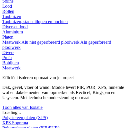
Solins
Lood
Rollen
Tapbuizen
Tapbuizen, stadsuitlopen en bochten
Diversen lood
Aluminium
Platen
Maatwerk
Alu niet geperforeerd plooiwerk
Alu geperforeerd
plooiwerk
Divers
Prefa
Bobijnen
Maatwerk
Efficiënt isoleren op maat van je project
Dak, gevel, vloer of wand: Modde levert PIR, PUR, XPS, minerale
wol en dakelementen van topmerken als Recticel, Kingspan en
Usystem. Met technische ondersteuning op maat.
Toon alles van Isolatie
Loading...
Polystereen platen (XPS)
XPS Soprema
Polyurethaan platen (PIR/PUR)