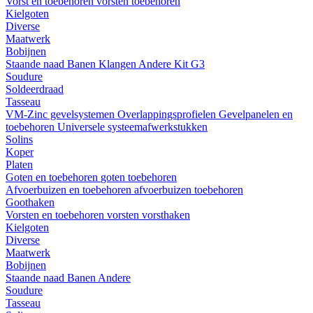
Vorst en toebehoren
vorsten
toebehoren
Kielgoten
Diverse
Maatwerk
Bobijnen
Staande naad
Banen
Klangen
Andere
Kit G3
Soudure
Soldeerdraad
Tasseau
VM-Zinc gevelsystemen
Overlappingsprofielen
Gevelpanelen en
toebehoren
Universele systeemafwerkstukken
Solins
Koper
Platen
Goten en toebehoren
goten
toebehoren
Afvoerbuizen en toebehoren
afvoerbuizen
toebehoren
Goothaken
Vorsten en toebehoren
vorsten
vorsthaken
Kielgoten
Diverse
Maatwerk
Bobijnen
Staande naad
Banen
Andere
Soudure
Tasseau