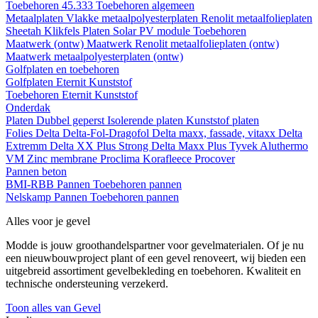
Toebehoren 45.333
Toebehoren algemeen
Metaalplaten
Vlakke metaalpolyesterplaten
Renolit metaalfolieplaten
Sheetah Klikfels
Platen
Solar PV module
Toebehoren
Maatwerk (ontw)
Maatwerk Renolit metaalfolieplaten (ontw)
Maatwerk metaalpolyesterplaten (ontw)
Golfplaten en toebehoren
Golfplaten
Eternit
Kunststof
Toebehoren
Eternit
Kunststof
Onderdak
Platen
Dubbel geperst
Isolerende platen
Kunststof platen
Folies
Delta
Delta-Fol-Dragofol
Delta maxx, fassade, vitaxx
Delta
Extremm
Delta XX Plus Strong
Delta Maxx Plus
Tyvek
Aluthermo
VM Zinc membrane
Proclima
Korafleece
Procover
Pannen beton
BMI-RBB
Pannen
Toebehoren pannen
Nelskamp
Pannen
Toebehoren pannen
Alles voor je gevel
Modde is jouw groothandelspartner voor gevelmaterialen. Of je nu
een nieuwbouwproject plant of een gevel renoveert, wij bieden een
uitgebreid assortiment gevelbekleding en toebehoren. Kwaliteit en
technische ondersteuning verzekerd.
Toon alles van Gevel