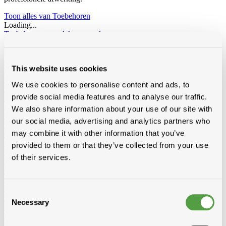
Toon alles van Toebehoren
Loading...
Toebehoren voor dak en gevel
Loodvervanger
Wakaflex
Koraflex
Eterflex
Alu loodflex
Koraflex
plus
EPDM loodvervanger zelfklevend
Connectalu classic
Creaflex
Ondernokken
Rollen
Diversen
This website uses cookies
Dakranden
Alu
Polyester
Dakverven, sprays en dakbescherming
Algimous
Blackvernis
We use cookies to personalise content and ads, to
Roofcoat
Spraypaint
provide social media features and to analyse our traffic.
Liquiden en lijmen voor platte daken
Imperbel liquiden en lijmen
Ikopro liquiden en lijmen
Soudal daklijmen
Soprema liquiden en
We also share information about your use of our site with
lijmen
our social media, advertising and analytics partners who
Hoeklatten
Imperbel
Rotswol
Foamglas
may combine it with other information that you’ve
Gas
Siliconen, kitten, tapes, schuimen
Siliconen, kitten, lijmen
Banden-
provided to them or that they’ve collected from your use
tapes
Solid John Hybrid Polymeer
of their services.
Waterdichting
fillcoat
polycolorit
varia
Goten kunststof, regenwaterafvoer
Goten
RWA
PE buizen en
toebehoren
Ventilatie
Enkelwandig
Dubbelwandig
Sonovent
Multivent
Nicoll
Consent
Eternit (ontluchting uni)
Koramic
Renson
Necessary
Selection
Rookgasafvoer
Aluminium
Inox
Bouwfolie
volle rollen
niet volle rollen
Dampschermen
Isover
Delta
Sopravap hygro
Klöber