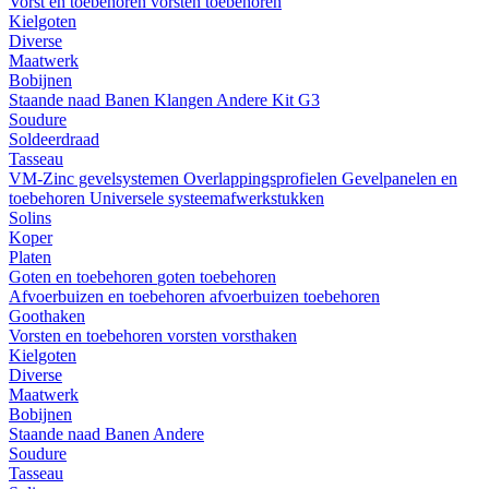
Vorst en toebehoren
vorsten
toebehoren
Kielgoten
Diverse
Maatwerk
Bobijnen
Staande naad
Banen
Klangen
Andere
Kit G3
Soudure
Soldeerdraad
Tasseau
VM-Zinc gevelsystemen
Overlappingsprofielen
Gevelpanelen en
toebehoren
Universele systeemafwerkstukken
Solins
Koper
Platen
Goten en toebehoren
goten
toebehoren
Afvoerbuizen en toebehoren
afvoerbuizen
toebehoren
Goothaken
Vorsten en toebehoren
vorsten
vorsthaken
Kielgoten
Diverse
Maatwerk
Bobijnen
Staande naad
Banen
Andere
Soudure
Tasseau