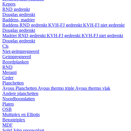
Kepers
RND gedrenkt
Douglas gedrenkt
Baddens, madrier
Baddens
RND gedrenkt
KVH-FJ gedrenkt
KVH-FJ niet gedrenkt
Douglas gedrenkt
Madrier
RND gedrenkt
KVH-FJ gedrenkt
KVH-FJ niet gedrenkt
Douglas gedrenkt
Cls
Niet-geïmpregneerd
Geimpregneerd
Boordplanken
RND
Meranti
Ceder
Planchetten
Ayous Planchetten
Ayous thermo triple
Ayous thermo vlak
Andere planchetten
Noordboomlatten
Platen
OSB
Multiplex en Elliotis
Betontriplex
MDF
Solid John spouwplaat