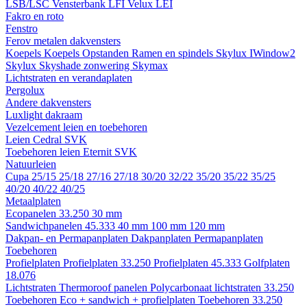
LSB/LSC
Vensterbank LFI
Velux LEI
Fakro en roto
Fenstro
Ferov metalen dakvensters
Koepels
Koepels
Opstanden
Ramen en spindels
Skylux IWindow2
Skylux Skyshade zonwering
Skymax
Lichtstraten en verandaplaten
Pergolux
Andere dakvensters
Luxlight dakraam
Vezelcement leien en toebehoren
Leien
Cedral
SVK
Toebehoren leien
Eternit
SVK
Natuurleien
Cupa
25/15
25/18
27/16
27/18
30/20
32/22
35/20
35/22
35/25
40/20
40/22
40/25
Metaalplaten
Ecopanelen 33.250
30 mm
Sandwichpanelen 45.333
40 mm
100 mm
120 mm
Dakpan- en Permapanplaten
Dakpanplaten
Permapanplaten
Toebehoren
Profielplaten
Profielplaten 33.250
Profielplaten 45.333
Golfplaten
18.076
Lichtstraten
Thermoroof panelen
Polycarbonaat lichtstraten 33.250
Toebehoren Eco + sandwich + profielplaten
Toebehoren 33.250