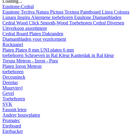
Loading...
Equitone-Cedral
Equitone
Tectiva
Natura
Pictura
Textura
Paintboard
Linea
Coloura
Lunara
Inspira
Algemene toebehoren Equitone
Diamantbladen
Cedral
Wood
Click Smooth-Wood
Toebehoren Cedral
Diversen
Uitverkoop assortiment
Cedral Board
Platen
Dakranden
Diamantbladen voor vezelcement
Rockpanel
Platen
Platen 8 mm
UNI platen 6 mm
toebehoren
Schroeven in Ral Kleur
Kantenlak in Ral kleur
Trespa Meteon - Izeon - Pura
Platen
Izeon
Meteon
toebehoren
Deceuninck
Deeplas
Muurvinyl
Gevel
Toebehoren
SVK
Fasonit leien
Andere bouwplaten
Promatec
Eterboard
Eterbacker