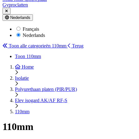
Gyproclatten
Nederlands
Français
Nederlands
Toon alle categorieën
110mm
Terug
Toon 110mm
Home
Isolatie
Polyurethaan platen (PIR/PUR)
Elev isogard AK/AF RF-S
110mm
110mm