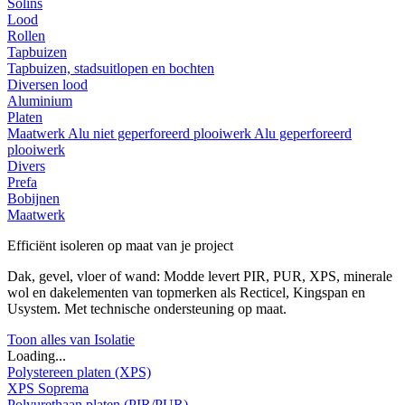
Solins
Lood
Rollen
Tapbuizen
Tapbuizen, stadsuitlopen en bochten
Diversen lood
Aluminium
Platen
Maatwerk
Alu niet geperforeerd plooiwerk
Alu geperforeerd
plooiwerk
Divers
Prefa
Bobijnen
Maatwerk
Efficiënt isoleren op maat van je project
Dak, gevel, vloer of wand: Modde levert PIR, PUR, XPS, minerale
wol en dakelementen van topmerken als Recticel, Kingspan en
Usystem. Met technische ondersteuning op maat.
Toon alles van Isolatie
Loading...
Polystereen platen (XPS)
XPS Soprema
Polyurethaan platen (PIR/PUR)