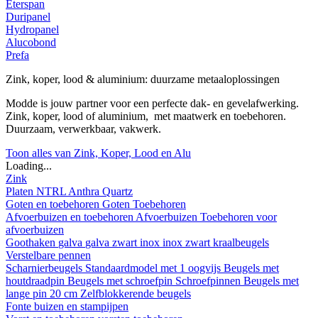
Eterspan
Duripanel
Hydropanel
Alucobond
Prefa
Zink, koper, lood & aluminium: duurzame metaaloplossingen
Modde is jouw partner voor een perfecte dak- en gevelafwerking.
Zink, koper, lood of aluminium, met maatwerk en toebehoren.
Duurzaam, verwerkbaar, vakwerk.
Toon alles van Zink, Koper, Lood en Alu
Loading...
Zink
Platen
NTRL
Anthra
Quartz
Goten en toebehoren
Goten
Toebehoren
Afvoerbuizen en toebehoren
Afvoerbuizen
Toebehoren voor
afvoerbuizen
Goothaken
galva
galva zwart
inox
inox zwart
kraalbeugels
Verstelbare pennen
Scharnierbeugels
Standaardmodel met 1 oogvijs
Beugels met
houtdraadpin
Beugels met schroefpin
Schroefpinnen
Beugels met
lange pin 20 cm
Zelfblokkerende beugels
Fonte buizen en stampijpen