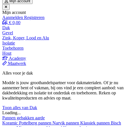
Mijn account
Mijn account
Aanmelden
Registreren
€ 0,00
Dak
Gevel
Zink, Koper, Lood en Alu
Isolatie
Toebehoren
Hout
Academy
Maatwerk
Alles voor je dak
Modde is jouw groothandelspartner voor dakmaterialen. Of je nu
aannemer bent of vakman, bij ons vind je een compleet aanbod: van
dakbedekking en isolatie tot onderdak en toebehoren. Reken op
kwaliteitsproducten en advies op maat.
Toon alles van Dak
Loading...
Pannen gebakken aarde
Koramic
Pottelberg pannen
Narvik pannen
Klassiek pannen
Bisch