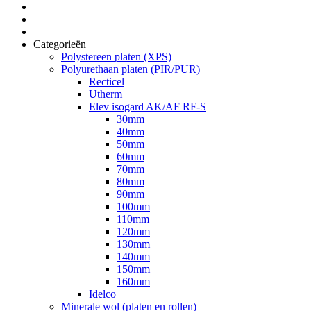
Categorieën
Polystereen platen (XPS)
Polyurethaan platen (PIR/PUR)
Recticel
Utherm
Elev isogard AK/AF RF-S
30mm
40mm
50mm
60mm
70mm
80mm
90mm
100mm
110mm
120mm
130mm
140mm
150mm
160mm
Idelco
Minerale wol (platen en rollen)