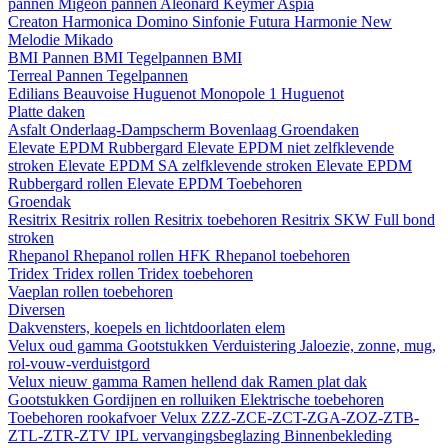
pannen
Migeon pannen
Aleonard
Keymer
Aspia
Creaton
Harmonica
Domino
Sinfonie
Futura
Harmonie New
Melodie
Mikado
BMI
Pannen BMI
Tegelpannen BMI
Terreal
Pannen
Tegelpannen
Edilians
Beauvoise Huguenot
Monopole 1 Huguenot
Platte daken
Asfalt
Onderlaag-Dampscherm
Bovenlaag
Groendaken
Elevate EPDM Rubbergard
Elevate EPDM niet zelfklevende
stroken
Elevate EPDM SA zelfklevende stroken
Elevate EPDM
Rubbergard rollen
Elevate EPDM Toebehoren
Groendak
Resitrix
Resitrix rollen
Resitrix toebehoren
Resitrix SKW Full bond
stroken
Rhepanol
Rhepanol rollen HFK
Rhepanol toebehoren
Tridex
Tridex rollen
Tridex toebehoren
Vaeplan
rollen
toebehoren
Diversen
Dakvensters, koepels en lichtdoorlaten elem
Velux oud gamma
Gootstukken
Verduistering
Jaloezie, zonne, mug,
rol-vouw-verduistgord
Velux nieuw gamma
Ramen hellend dak
Ramen plat dak
Gootstukken
Gordijnen en rolluiken
Elektrische toebehoren
Toebehoren rookafvoer
Velux ZZZ-ZCE-ZCT-ZGA-ZOZ-ZTB-
ZTL-ZTR-ZTV
IPL vervangingsbeglazing
Binnenbekleding