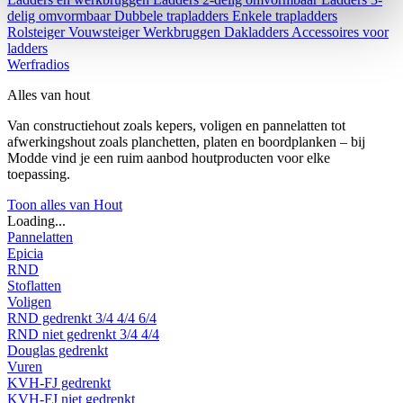
delig omvormbaar
Dubbele trapladders
Enkele trapladders
Rolsteiger
Vouwsteiger
Werkbruggen
Dakladders
Accessoires voor
ladders
Werfradios
Alles van hout
Van constructiehout zoals kepers, voligen en pannelatten tot
afwerkingshout zoals planchetten, platen en boordplanken – bij
Modde vind je een ruim aanbod houtproducten voor elke
toepassing.
Toon alles van Hout
Loading...
Pannelatten
Epicia
RND
Stoflatten
Voligen
RND gedrenkt
3/4
4/4
6/4
RND niet gedrenkt
3/4
4/4
Douglas gedrenkt
Vuren
KVH-FJ gedrenkt
KVH-FJ niet gedrenkt