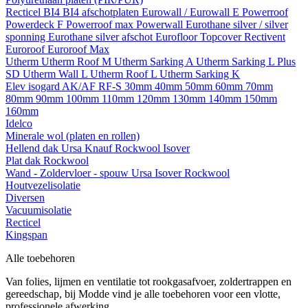
Recticel
BI4
BI4 afschotplaten
Eurowall / Eurowall E
Powerroof
Powerdeck F
Powerroof max
Powerwall
Eurothane silver / silver
sponning
Eurothane silver afschot
Eurofloor
Topcover
Rectivent
Euroroof
Euroroof Max
Utherm
Utherm Roof M
Utherm Sarking A
Utherm Sarking L Plus
SD
Utherm Wall L
Utherm Roof L
Utherm Sarking K
Elev isogard AK/AF RF-S
30mm
40mm
50mm
60mm
70mm
80mm
90mm
100mm
110mm
120mm
130mm
140mm
150mm
160mm
Idelco
Minerale wol (platen en rollen)
Hellend dak
Ursa
Knauf
Rockwool
Isover
Plat dak
Rockwool
Wand - Zoldervloer - spouw
Ursa
Isover
Rockwool
Houtvezelisolatie
Diversen
Vacuumisolatie
Recticel
Kingspan
Alle toebehoren
Van folies, lijmen en ventilatie tot rookgasafvoer, zoldertrappen en
gereedschap, bij Modde vind je alle toebehoren voor een vlotte,
professionele afwerking.