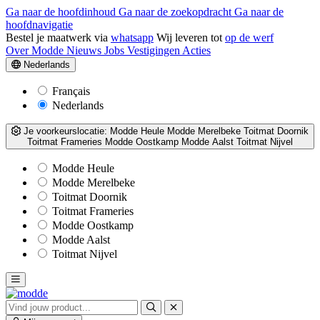
Ga naar de hoofdinhoud
Ga naar de zoekopdracht
Ga naar de
hoofdnavigatie
Bestel je maatwerk via
whatsapp
Wij leveren tot
op de werf
Over Modde
Nieuws
Jobs
Vestigingen
Acties
Nederlands
Français
Nederlands
Je voorkeurslocatie:
Modde Heule
Modde Merelbeke
Toitmat Doornik
Toitmat Frameries
Modde Oostkamp
Modde Aalst
Toitmat Nijvel
Modde Heule
Modde Merelbeke
Toitmat Doornik
Toitmat Frameries
Modde Oostkamp
Modde Aalst
Toitmat Nijvel