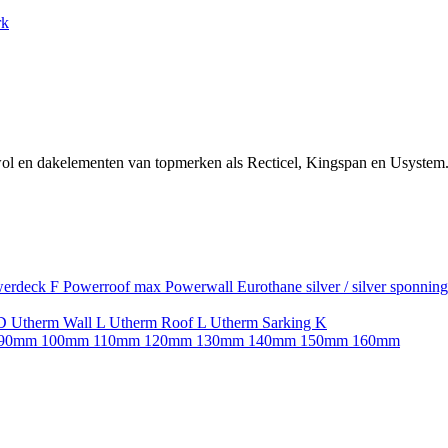
rk
ol en dakelementen van topmerken als Recticel, Kingspan en Usystem.
erdeck F
Powerroof max
Powerwall
Eurothane silver / silver sponnin
SD
Utherm Wall L
Utherm Roof L
Utherm Sarking K
90mm
100mm
110mm
120mm
130mm
140mm
150mm
160mm