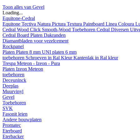
Toon alles van Gevel
Loading...
Equitone-Cedral
Equitone
Tectiva
Natura
Pictura
Textura
Paintboard
Linea
Coloura
L
Cedral
Wood
Click Smooth-Wood
Toebehoren Cedral
Diversen
Uitv
Cedral Board
Platen
Dakranden
Diamantbladen voor vezelcement
Rockpanel
Platen
Platen 8 mm
UNI platen 6 mm
toebehoren
Schroeven in Ral Kleur
Kantenlak in Ral kleur
Trespa Meteon - Izeon - Pura
Platen
Izeon
Meteon
toebehoren
Deceuninck
Deeplas
Muurvinyl
Gevel
Toebehoren
SVK
Fasonit leien
Andere bouwplaten
Promatec
Eterboard
Eterbacker