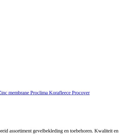
inc membrane
Proclima
Korafleece
Procover
reid assortiment gevelbekleding en toebehoren. Kwaliteit en