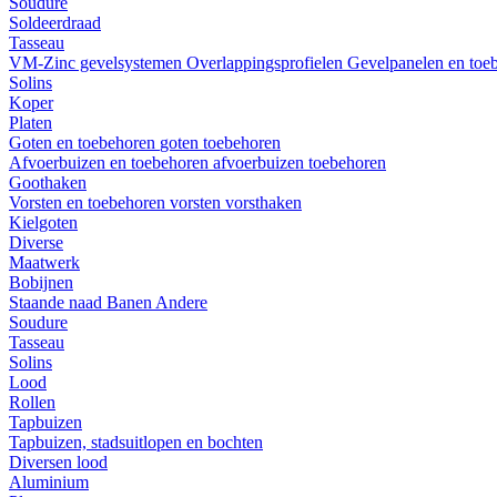
Soudure
Soldeerdraad
Tasseau
VM-Zinc gevelsystemen
Overlappingsprofielen
Gevelpanelen en toe
Solins
Koper
Platen
Goten en toebehoren
goten
toebehoren
Afvoerbuizen en toebehoren
afvoerbuizen
toebehoren
Goothaken
Vorsten en toebehoren
vorsten
vorsthaken
Kielgoten
Diverse
Maatwerk
Bobijnen
Staande naad
Banen
Andere
Soudure
Tasseau
Solins
Lood
Rollen
Tapbuizen
Tapbuizen, stadsuitlopen en bochten
Diversen lood
Aluminium