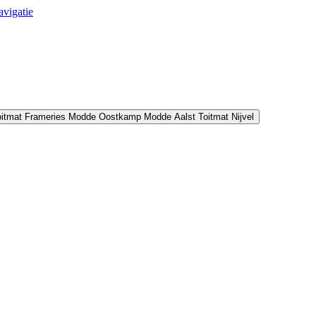
avigatie
oitmat Frameries
Modde Oostkamp
Modde Aalst
Toitmat Nijvel