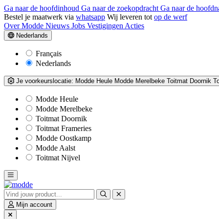
Ga naar de hoofdinhoud
Ga naar de zoekopdracht
Ga naar de hoofdn
Bestel je maatwerk via
whatsapp
Wij leveren tot
op de werf
Over Modde
Nieuws
Jobs
Vestigingen
Acties
Nederlands
Français
Nederlands
Je voorkeurslocatie:
Modde Heule
Modde Merelbeke
Toitmat Doornik
T
Modde Heule
Modde Merelbeke
Toitmat Doornik
Toitmat Frameries
Modde Oostkamp
Modde Aalst
Toitmat Nijvel
Mijn account