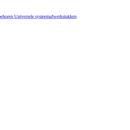
behoren
Universele systeemafwerkstukken