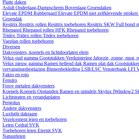
Platte daken
Asfalt
Onderlaag-Dampscherm
Bovenlaag
Groendaken
Elevate EPDM Rubbergard
Elevate EPDM niet zelfklevende stroken
Groendak
Resitrix
Resitrix rollen
Resitrix toebehoren
Resitrix SKW Full bond s
Rhepanol
Rhepanol rollen HFK
Rhepanol toebehoren
Tridex
Tridex rollen
Tridex toebehoren
Vaeplan
rollen
toebehoren
Diversen
Dakvensters, koepels en lichtdoorlaten elem
Velux oud gamma
Gootstukken
Verduistering
Jaloezie, zonne, mug, 
Velux nieuw gamma
Ramen hellend dak
Ramen plat dak
Gootstukk
vervangingsbeglazing
Binnenbekleding LSB/LSC
Vensterbank LFI
V
Fakro en roto
Fenstro
Ferov metalen dakvensters
Koepels
Koepels
Opstanden
Ramen en spindels
Skylux IWindow2
S
Lichtstraten en verandaplaten
Pergolux
Andere dakvensters
Luxlight dakraam
Vezelcement leien en toebehoren
Leien
Cedral
SVK
Toebehoren leien
Eternit
SVK
Natuurleien