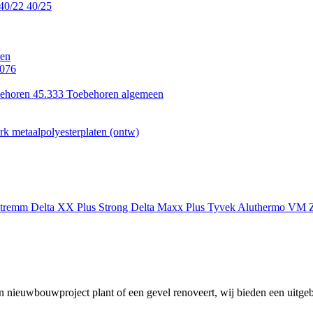
40/22
40/25
en
.076
ehoren 45.333
Toebehoren algemeen
k metaalpolyesterplaten (ontw)
xtremm
Delta XX Plus Strong
Delta Maxx Plus
Tyvek
Aluthermo
VM Z
 nieuwbouwproject plant of een gevel renoveert, wij bieden een uitgeb