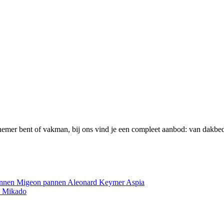
emer bent of vakman, bij ons vind je een compleet aanbod: van dakbed
annen
Migeon pannen
Aleonard
Keymer
Aspia
e
Mikado