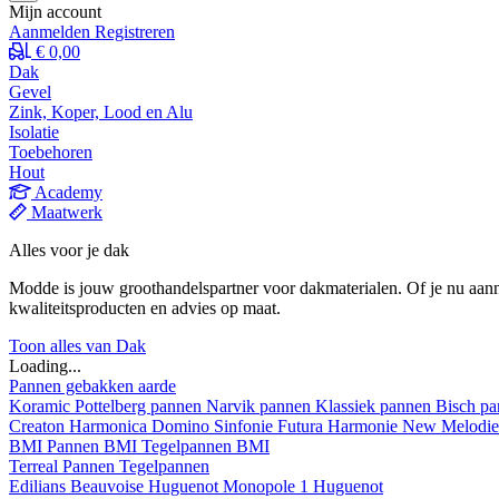
Mijn account
Aanmelden
Registreren
€ 0,00
Dak
Gevel
Zink, Koper, Lood en Alu
Isolatie
Toebehoren
Hout
Academy
Maatwerk
Alles voor je dak
Modde is jouw groothandelspartner voor dakmaterialen. Of je nu aann
kwaliteitsproducten en advies op maat.
Toon alles van Dak
Loading...
Pannen gebakken aarde
Koramic
Pottelberg pannen
Narvik pannen
Klassiek pannen
Bisch p
Creaton
Harmonica
Domino
Sinfonie
Futura
Harmonie New
Melodi
BMI
Pannen BMI
Tegelpannen BMI
Terreal
Pannen
Tegelpannen
Edilians
Beauvoise Huguenot
Monopole 1 Huguenot