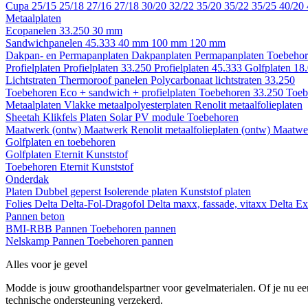
Cupa
25/15
25/18
27/16
27/18
30/20
32/22
35/20
35/22
35/25
40/20
Metaalplaten
Ecopanelen 33.250
30 mm
Sandwichpanelen 45.333
40 mm
100 mm
120 mm
Dakpan- en Permapanplaten
Dakpanplaten
Permapanplaten
Toebehor
Profielplaten
Profielplaten 33.250
Profielplaten 45.333
Golfplaten 18
Lichtstraten
Thermoroof panelen
Polycarbonaat lichtstraten 33.250
Toebehoren Eco + sandwich + profielplaten
Toebehoren 33.250
Toeb
Metaalplaten
Vlakke metaalpolyesterplaten
Renolit metaalfolieplaten
Sheetah Klikfels
Platen
Solar PV module
Toebehoren
Maatwerk (ontw)
Maatwerk Renolit metaalfolieplaten (ontw)
Maatwer
Golfplaten en toebehoren
Golfplaten
Eternit
Kunststof
Toebehoren
Eternit
Kunststof
Onderdak
Platen
Dubbel geperst
Isolerende platen
Kunststof platen
Folies
Delta
Delta-Fol-Dragofol
Delta maxx, fassade, vitaxx
Delta E
Pannen beton
BMI-RBB
Pannen
Toebehoren pannen
Nelskamp
Pannen
Toebehoren pannen
Alles voor je gevel
Modde is jouw groothandelspartner voor gevelmaterialen. Of je nu een
technische ondersteuning verzekerd.