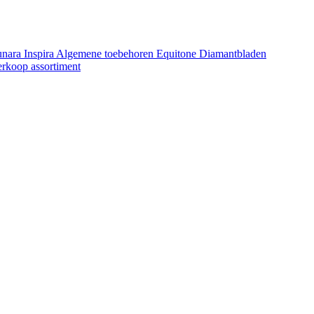
unara
Inspira
Algemene toebehoren Equitone
Diamantbladen
erkoop assortiment