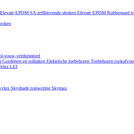
Elevate EPDM SA zelfklevende stroken
Elevate EPDM Rubbergard ro
troken
rol-vouw-verduistgord
en
Gordijnen en rolluiken
Elektrische toebehoren
Toebehoren rookafvoe
elux LEI
kylux Skyshade zonwering
Skymax