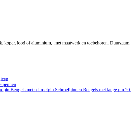
ink, koper, lood of aluminium, met maatwerk en toebehoren. Duurzaam
uizen
re pennen
aadpin
Beugels met schroefpin
Schroefpinnen
Beugels met lange pin 2