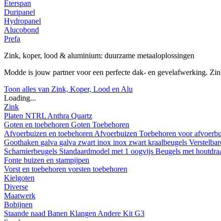
Eterspan
Duripanel
Hydropanel
Alucobond
Prefa
Zink, koper, lood & aluminium: duurzame metaaloplossingen
Modde is jouw partner voor een perfecte dak- en gevelafwerking. Z
Toon alles van Zink, Koper, Lood en Alu
Loading...
Zink
Platen
NTRL
Anthra
Quartz
Goten en toebehoren
Goten
Toebehoren
Afvoerbuizen en toebehoren
Afvoerbuizen
Toebehoren voor afvoerb
Goothaken
galva
galva zwart
inox
inox zwart
kraalbeugels
Verstelba
Scharnierbeugels
Standaardmodel met 1 oogvijs
Beugels met houtdr
Fonte buizen en stampijpen
Vorst en toebehoren
vorsten
toebehoren
Kielgoten
Diverse
Maatwerk
Bobijnen
Staande naad
Banen
Klangen
Andere
Kit G3