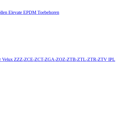
llen
Elevate EPDM Toebehoren
r
Velux ZZZ-ZCE-ZCT-ZGA-ZOZ-ZTB-ZTL-ZTR-ZTV
IPL