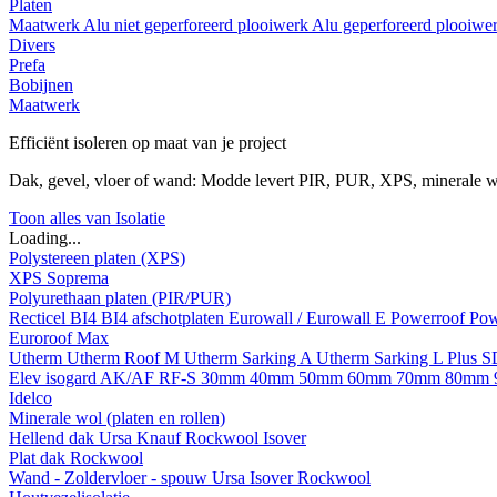
Platen
Maatwerk
Alu niet geperforeerd plooiwerk
Alu geperforeerd plooiwe
Divers
Prefa
Bobijnen
Maatwerk
Efficiënt isoleren op maat van je project
Dak, gevel, vloer of wand: Modde levert PIR, PUR, XPS, minerale w
Toon alles van Isolatie
Loading...
Polystereen platen (XPS)
XPS Soprema
Polyurethaan platen (PIR/PUR)
Recticel
BI4
BI4 afschotplaten
Eurowall / Eurowall E
Powerroof
Pow
Euroroof Max
Utherm
Utherm Roof M
Utherm Sarking A
Utherm Sarking L Plus 
Elev isogard AK/AF RF-S
30mm
40mm
50mm
60mm
70mm
80mm
Idelco
Minerale wol (platen en rollen)
Hellend dak
Ursa
Knauf
Rockwool
Isover
Plat dak
Rockwool
Wand - Zoldervloer - spouw
Ursa
Isover
Rockwool