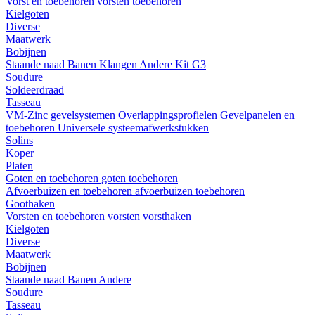
Vorst en toebehoren
vorsten
toebehoren
Kielgoten
Diverse
Maatwerk
Bobijnen
Staande naad
Banen
Klangen
Andere
Kit G3
Soudure
Soldeerdraad
Tasseau
VM-Zinc gevelsystemen
Overlappingsprofielen
Gevelpanelen en
toebehoren
Universele systeemafwerkstukken
Solins
Koper
Platen
Goten en toebehoren
goten
toebehoren
Afvoerbuizen en toebehoren
afvoerbuizen
toebehoren
Goothaken
Vorsten en toebehoren
vorsten
vorsthaken
Kielgoten
Diverse
Maatwerk
Bobijnen
Staande naad
Banen
Andere
Soudure
Tasseau