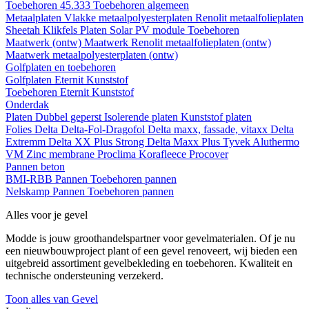
Toebehoren 45.333
Toebehoren algemeen
Metaalplaten
Vlakke metaalpolyesterplaten
Renolit metaalfolieplaten
Sheetah Klikfels
Platen
Solar PV module
Toebehoren
Maatwerk (ontw)
Maatwerk Renolit metaalfolieplaten (ontw)
Maatwerk metaalpolyesterplaten (ontw)
Golfplaten en toebehoren
Golfplaten
Eternit
Kunststof
Toebehoren
Eternit
Kunststof
Onderdak
Platen
Dubbel geperst
Isolerende platen
Kunststof platen
Folies
Delta
Delta-Fol-Dragofol
Delta maxx, fassade, vitaxx
Delta
Extremm
Delta XX Plus Strong
Delta Maxx Plus
Tyvek
Aluthermo
VM Zinc membrane
Proclima
Korafleece
Procover
Pannen beton
BMI-RBB
Pannen
Toebehoren pannen
Nelskamp
Pannen
Toebehoren pannen
Alles voor je gevel
Modde is jouw groothandelspartner voor gevelmaterialen. Of je nu
een nieuwbouwproject plant of een gevel renoveert, wij bieden een
uitgebreid assortiment gevelbekleding en toebehoren. Kwaliteit en
technische ondersteuning verzekerd.
Toon alles van Gevel