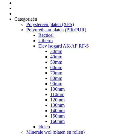
Categorieën
Polystereen platen (XPS)
Polyurethaan platen (PIR/PUR)
Recticel
Utherm
Elev isogard AK/AF RF-S
30mm
40mm
50mm
60mm
70mm
80mm
90mm
100mm
110mm
120mm
130mm
140mm
150mm
160mm
Idelco
Minerale wol (platen en rollen)