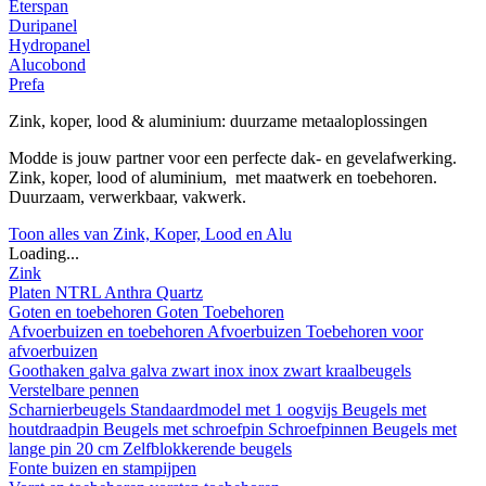
Eterspan
Duripanel
Hydropanel
Alucobond
Prefa
Zink, koper, lood & aluminium: duurzame metaaloplossingen
Modde is jouw partner voor een perfecte dak- en gevelafwerking.
Zink, koper, lood of aluminium, met maatwerk en toebehoren.
Duurzaam, verwerkbaar, vakwerk.
Toon alles van Zink, Koper, Lood en Alu
Loading...
Zink
Platen
NTRL
Anthra
Quartz
Goten en toebehoren
Goten
Toebehoren
Afvoerbuizen en toebehoren
Afvoerbuizen
Toebehoren voor
afvoerbuizen
Goothaken
galva
galva zwart
inox
inox zwart
kraalbeugels
Verstelbare pennen
Scharnierbeugels
Standaardmodel met 1 oogvijs
Beugels met
houtdraadpin
Beugels met schroefpin
Schroefpinnen
Beugels met
lange pin 20 cm
Zelfblokkerende beugels
Fonte buizen en stampijpen