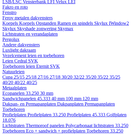
LSB/LSC
Vensterbank LFI
Velux LEI
Fakro en roto
Fenstro
Ferov metalen dakvensters
Koepels
Koepels
Opstanden
Ramen en spindels
Skylux IWindow2
Skylux Skyshade zonwering
Skymax
Lichtstraten en verandaplaten
Pergolux
Andere dakvensters
Luxlight dakraam
Vezelcement leien en toebehoren
Leien
Cedral
SVK
Toebehoren leien
Eternit
SVK
Natuurleien
Cupa
25/15
25/18
27/16
27/18
30/20
32/22
35/20
35/22
35/25
40/20
40/22
40/25
Metaalplaten
Ecopanelen 33.250
30 mm
Sandwichpanelen 45.333
40 mm
100 mm
120 mm
Dakpan- en Permapanplaten
Dakpanplaten
Permapanplaten
Toebehoren
Profielplaten
Profielplaten 33.250
Profielplaten 45.333
Golfplaten
18.076
Lichtstraten
Thermoroof panelen
Polycarbonaat lichtstraten 33.250
Toebehoren Eco + sandwich + profielplaten
Toebehoren 33.250