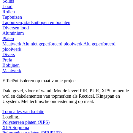
Solins
Lood
Rollen
Tapbuizen
Tapbuizen, stadsuitlopen en bochten
Diversen lood
Aluminium
Platen
Maatwerk
Alu niet geperforeerd plooiwerk
Alu geperforeerd
plooiwerk
Divers
Prefa
Bobijnen
Maatwerk
Efficiënt isoleren op maat van je project
Dak, gevel, vloer of wand: Modde levert PIR, PUR, XPS, minerale
wol en dakelementen van topmerken als Recticel, Kingspan en
Usystem. Met technische ondersteuning op maat.
Toon alles van Isolatie
Loading...
Polystereen platen (XPS)
XPS Soprema
Polyurethaan platen (PIR/PUR)