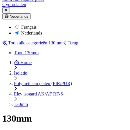
Gyproclatten
Nederlands
Français
Nederlands
Toon alle categorieën
130mm
Terug
Toon 130mm
Home
Isolatie
Polyurethaan platen (PIR/PUR)
Elev isogard AK/AF RF-S
130mm
130mm