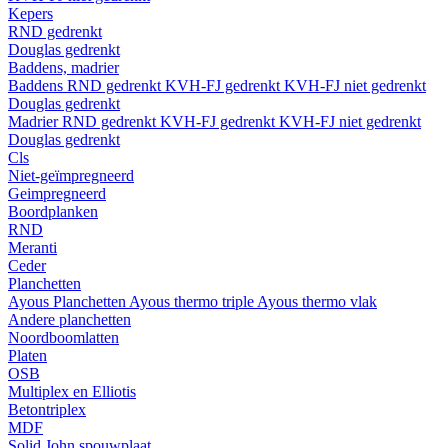
Kepers
RND gedrenkt
Douglas gedrenkt
Baddens, madrier
Baddens
RND gedrenkt
KVH-FJ gedrenkt
KVH-FJ niet gedrenkt
Douglas gedrenkt
Madrier
RND gedrenkt
KVH-FJ gedrenkt
KVH-FJ niet gedrenkt
Douglas gedrenkt
Cls
Niet-geïmpregneerd
Geimpregneerd
Boordplanken
RND
Meranti
Ceder
Planchetten
Ayous Planchetten
Ayous thermo triple
Ayous thermo vlak
Andere planchetten
Noordboomlatten
Platen
OSB
Multiplex en Elliotis
Betontriplex
MDF
Solid John spouwplaat