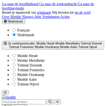
Ga naar de hoofdinhoud
Ga naar de zoekopdracht
Ga naar de
hoofdnavigatie
Bestel je maatwerk via
whatsapp
Wij leveren tot
op de werf
Over Modde
Nieuws
Jobs
Vestigingen
Acties
Nederlands
Français
Nederlands
Je voorkeurslocatie:
Modde Heule
Modde Merelbeke
Toitmat Doornik
Toitmat Frameries
Modde Oostkamp
Modde Aalst
Toitmat Nijvel
Modde Heule
Modde Merelbeke
Toitmat Doornik
Toitmat Frameries
Modde Oostkamp
Modde Aalst
Toitmat Nijvel