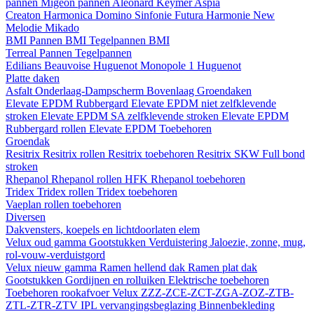
pannen
Migeon pannen
Aleonard
Keymer
Aspia
Creaton
Harmonica
Domino
Sinfonie
Futura
Harmonie New
Melodie
Mikado
BMI
Pannen BMI
Tegelpannen BMI
Terreal
Pannen
Tegelpannen
Edilians
Beauvoise Huguenot
Monopole 1 Huguenot
Platte daken
Asfalt
Onderlaag-Dampscherm
Bovenlaag
Groendaken
Elevate EPDM Rubbergard
Elevate EPDM niet zelfklevende
stroken
Elevate EPDM SA zelfklevende stroken
Elevate EPDM
Rubbergard rollen
Elevate EPDM Toebehoren
Groendak
Resitrix
Resitrix rollen
Resitrix toebehoren
Resitrix SKW Full bond
stroken
Rhepanol
Rhepanol rollen HFK
Rhepanol toebehoren
Tridex
Tridex rollen
Tridex toebehoren
Vaeplan
rollen
toebehoren
Diversen
Dakvensters, koepels en lichtdoorlaten elem
Velux oud gamma
Gootstukken
Verduistering
Jaloezie, zonne, mug,
rol-vouw-verduistgord
Velux nieuw gamma
Ramen hellend dak
Ramen plat dak
Gootstukken
Gordijnen en rolluiken
Elektrische toebehoren
Toebehoren rookafvoer
Velux ZZZ-ZCE-ZCT-ZGA-ZOZ-ZTB-
ZTL-ZTR-ZTV
IPL vervangingsbeglazing
Binnenbekleding