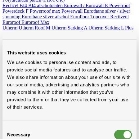
Recticel
BI4
BI4 afschotplaten
Eurowall / Eurowall E
Powerroof
Powerdeck F
Powerroof max
Powerwall
Eurothane silver / silver
sponning
Eurothane silver afschot
Eurofloor
Topcover
Rectivent
Euroroof
Euroroof Max
Utherm
Utherm Roof M
Utherm Sarking A
Utherm Sarking L Plus
SD
Utherm Wall L
Utherm Roof L
Utherm Sarking K
Elev isogard AK/AF RF-S
30mm
40mm
50mm
60mm
70mm
80mm
90mm
100mm
110mm
120mm
130mm
140mm
150mm
160mm
This website uses cookies
Idelco
Minerale wol (platen en rollen)
We use cookies to personalise content and ads, to
Hellend dak
Ursa
Knauf
Rockwool
Isover
provide social media features and to analyse our traffic.
Plat dak
Rockwool
We also share information about your use of our site with
Wand - Zoldervloer - spouw
Ursa
Isover
Rockwool
Houtvezelisolatie
our social media, advertising and analytics partners who
Diversen
may combine it with other information that you’ve
Vacuumisolatie
provided to them or that they’ve collected from your use
Recticel
Kingspan
of their services.
Alle toebehoren
Van folies, lijmen en ventilatie tot rookgasafvoer, zoldertrappen en
Consent
gereedschap, bij Modde vind je alle toebehoren voor een vlotte,
Necessary
Selection
professionele afwerking.