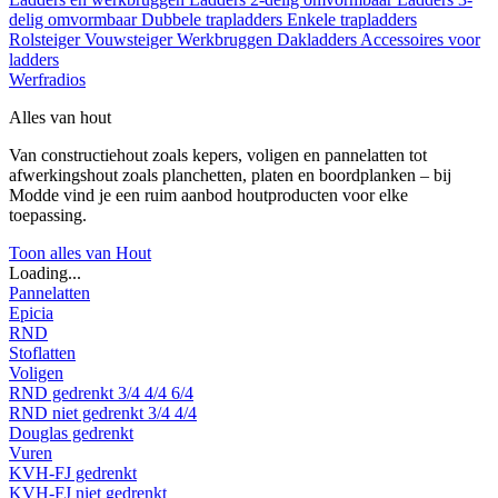
delig omvormbaar
Dubbele trapladders
Enkele trapladders
Rolsteiger
Vouwsteiger
Werkbruggen
Dakladders
Accessoires voor
ladders
Werfradios
Alles van hout
Van constructiehout zoals kepers, voligen en pannelatten tot
afwerkingshout zoals planchetten, platen en boordplanken – bij
Modde vind je een ruim aanbod houtproducten voor elke
toepassing.
Toon alles van Hout
Loading...
Pannelatten
Epicia
RND
Stoflatten
Voligen
RND gedrenkt
3/4
4/4
6/4
RND niet gedrenkt
3/4
4/4
Douglas gedrenkt
Vuren
KVH-FJ gedrenkt
KVH-FJ niet gedrenkt