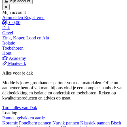
Mijn account
Mijn account
Aanmelden
Registreren
€ 0,00
Dak
Gevel
Zink, Koper, Lood en Alu
Isolatie
Toebehoren
Hout
Academy
Maatwerk
Alles voor je dak
Modde is jouw groothandelspartner voor dakmaterialen. Of je nu
aannemer bent of vakman, bij ons vind je een compleet aanbod: van
dakbedekking en isolatie tot onderdak en toebehoren. Reken op
kwaliteitsproducten en advies op maat.
Toon alles van Dak
Loading...
Pannen gebakken aarde
Koramic
Pottelberg pannen
Narvik pannen
Klassiek pannen
Bisch