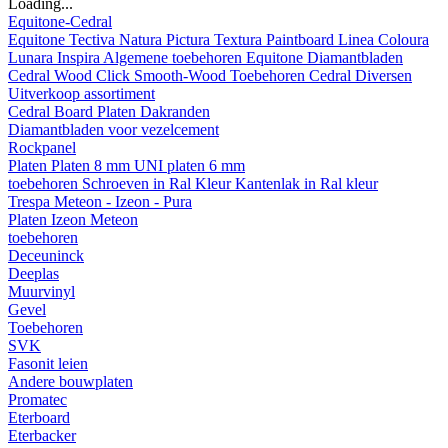
Loading...
Equitone-Cedral
Equitone
Tectiva
Natura
Pictura
Textura
Paintboard
Linea
Coloura
Lunara
Inspira
Algemene toebehoren Equitone
Diamantbladen
Cedral
Wood
Click Smooth-Wood
Toebehoren Cedral
Diversen
Uitverkoop assortiment
Cedral Board
Platen
Dakranden
Diamantbladen voor vezelcement
Rockpanel
Platen
Platen 8 mm
UNI platen 6 mm
toebehoren
Schroeven in Ral Kleur
Kantenlak in Ral kleur
Trespa Meteon - Izeon - Pura
Platen
Izeon
Meteon
toebehoren
Deceuninck
Deeplas
Muurvinyl
Gevel
Toebehoren
SVK
Fasonit leien
Andere bouwplaten
Promatec
Eterboard
Eterbacker