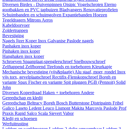
Diversen
Birdex - Duivenpinnen Oisipic
Vogelschroten
Eterno
gootbakken en PVC tapbuizen
Bladvangers
Renovatieprofielen
Schuimbanden en schuimgolven
Expantiebanden
Hoezen
Tegeldragers
Mitrons
Aeros
Kabeldoorvoer
Zoldertrappen
Bevestiging
Nagels
Ijzer
Koper
Inox
Galvanise
Paslode nagels
Panhaken
inox
koper
Pinhaken
inox
koper
Hanghaken
inox
koper
Schroeven
Spaanplaat-spenglerschroef
Snelbouwschroef
Zelftappend
Zelfborend
Tirefonds en toebehoren
Kleurkapje
Mechanische bevestiging (vijs&plaatje)
Alu staaf, moer, rondel
Inox
vijs torx, gevelplaatschroef
Rectifix-Flenskopschroef
Borgh en
variante
Spax
Fischer en variante
Spit pluggen
PGB (Pennoit)
Solid
John
Diversen
Koperdraad
Haken + toebehoren
Andere
Gereedschap en kledij
Gereedschap
Beltracy
Borgh
Bosch
Butterstone
Distripaints
Fribel
Galico
Laseto
Ledent
Leuco
Lismont
Makita
Marcovis
Paslode
Prof
Praxis
Rapid
Salco
Scala
Sievert
Vabor
Kledij en schoenen
Werfuitrusting
Ladders en werkbruggen
Ladders 2-delig omvormbaar
Ladders 3-