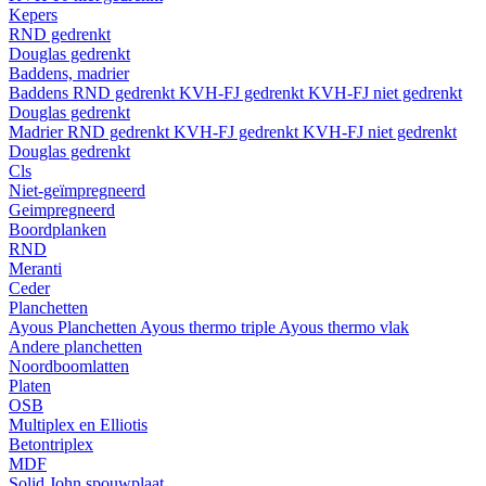
Kepers
RND gedrenkt
Douglas gedrenkt
Baddens, madrier
Baddens
RND gedrenkt
KVH-FJ gedrenkt
KVH-FJ niet gedrenkt
Douglas gedrenkt
Madrier
RND gedrenkt
KVH-FJ gedrenkt
KVH-FJ niet gedrenkt
Douglas gedrenkt
Cls
Niet-geïmpregneerd
Geimpregneerd
Boordplanken
RND
Meranti
Ceder
Planchetten
Ayous Planchetten
Ayous thermo triple
Ayous thermo vlak
Andere planchetten
Noordboomlatten
Platen
OSB
Multiplex en Elliotis
Betontriplex
MDF
Solid John spouwplaat