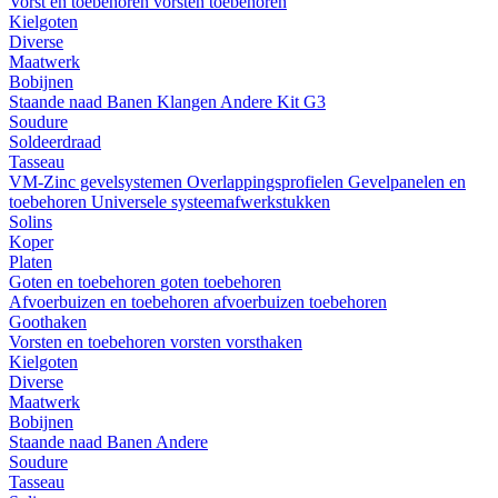
Vorst en toebehoren
vorsten
toebehoren
Kielgoten
Diverse
Maatwerk
Bobijnen
Staande naad
Banen
Klangen
Andere
Kit G3
Soudure
Soldeerdraad
Tasseau
VM-Zinc gevelsystemen
Overlappingsprofielen
Gevelpanelen en
toebehoren
Universele systeemafwerkstukken
Solins
Koper
Platen
Goten en toebehoren
goten
toebehoren
Afvoerbuizen en toebehoren
afvoerbuizen
toebehoren
Goothaken
Vorsten en toebehoren
vorsten
vorsthaken
Kielgoten
Diverse
Maatwerk
Bobijnen
Staande naad
Banen
Andere
Soudure
Tasseau