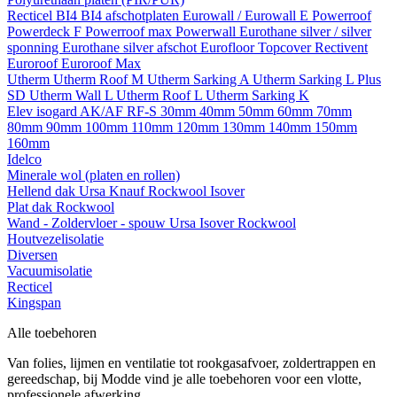
Recticel
BI4
BI4 afschotplaten
Eurowall / Eurowall E
Powerroof
Powerdeck F
Powerroof max
Powerwall
Eurothane silver / silver
sponning
Eurothane silver afschot
Eurofloor
Topcover
Rectivent
Euroroof
Euroroof Max
Utherm
Utherm Roof M
Utherm Sarking A
Utherm Sarking L Plus
SD
Utherm Wall L
Utherm Roof L
Utherm Sarking K
Elev isogard AK/AF RF-S
30mm
40mm
50mm
60mm
70mm
80mm
90mm
100mm
110mm
120mm
130mm
140mm
150mm
160mm
Idelco
Minerale wol (platen en rollen)
Hellend dak
Ursa
Knauf
Rockwool
Isover
Plat dak
Rockwool
Wand - Zoldervloer - spouw
Ursa
Isover
Rockwool
Houtvezelisolatie
Diversen
Vacuumisolatie
Recticel
Kingspan
Alle toebehoren
Van folies, lijmen en ventilatie tot rookgasafvoer, zoldertrappen en
gereedschap, bij Modde vind je alle toebehoren voor een vlotte,
professionele afwerking.