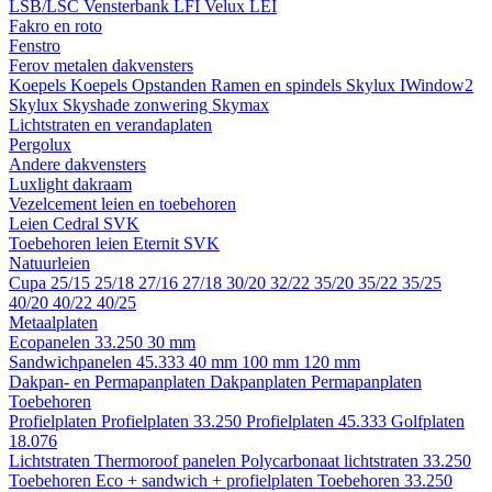
LSB/LSC
Vensterbank LFI
Velux LEI
Fakro en roto
Fenstro
Ferov metalen dakvensters
Koepels
Koepels
Opstanden
Ramen en spindels
Skylux IWindow2
Skylux Skyshade zonwering
Skymax
Lichtstraten en verandaplaten
Pergolux
Andere dakvensters
Luxlight dakraam
Vezelcement leien en toebehoren
Leien
Cedral
SVK
Toebehoren leien
Eternit
SVK
Natuurleien
Cupa
25/15
25/18
27/16
27/18
30/20
32/22
35/20
35/22
35/25
40/20
40/22
40/25
Metaalplaten
Ecopanelen 33.250
30 mm
Sandwichpanelen 45.333
40 mm
100 mm
120 mm
Dakpan- en Permapanplaten
Dakpanplaten
Permapanplaten
Toebehoren
Profielplaten
Profielplaten 33.250
Profielplaten 45.333
Golfplaten
18.076
Lichtstraten
Thermoroof panelen
Polycarbonaat lichtstraten 33.250
Toebehoren Eco + sandwich + profielplaten
Toebehoren 33.250