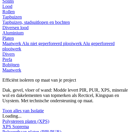
Solins
Lood
Rollen
Tapbuizen
Tapbuizen, stadsuitlopen en bochten
Diversen lood
Aluminium
Platen
Maatwerk
Alu niet geperforeerd plooiwerk
Alu geperforeerd
plooiwerk
Divers
Prefa
Bobijnen
Maatwerk
Efficiënt isoleren op maat van je project
Dak, gevel, vloer of wand: Modde levert PIR, PUR, XPS, minerale
wol en dakelementen van topmerken als Recticel, Kingspan en
Usystem. Met technische ondersteuning op maat.
Toon alles van Isolatie
Loading...
Polystereen platen (XPS)
XPS Soprema
Polyurethaan platen (PIR/PUR)