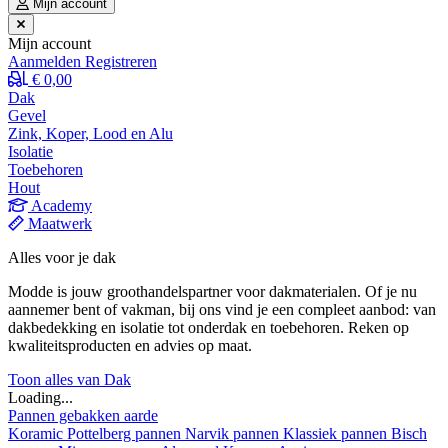
Mijn account
Mijn account
Aanmelden
Registreren
€ 0,00
Dak
Gevel
Zink, Koper, Lood en Alu
Isolatie
Toebehoren
Hout
Academy
Maatwerk
Alles voor je dak
Modde is jouw groothandelspartner voor dakmaterialen. Of je nu
aannemer bent of vakman, bij ons vind je een compleet aanbod: van
dakbedekking en isolatie tot onderdak en toebehoren. Reken op
kwaliteitsproducten en advies op maat.
Toon alles van Dak
Loading...
Pannen gebakken aarde
Koramic
Pottelberg pannen
Narvik pannen
Klassiek pannen
Bisch