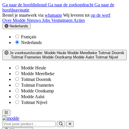
Ga naar de hoofdinhoud
Ga naar de zoekopdracht
Ga naar de
hoofdnavigatie
Bestel je maatwerk via
whatsapp
Wij leveren tot
op de werf
Over Modde
Nieuws
Jobs
Vestigingen
Acties
Nederlands
Français
Nederlands
Je voorkeurslocatie:
Modde Heule
Modde Merelbeke
Toitmat Doornik
Toitmat Frameries
Modde Oostkamp
Modde Aalst
Toitmat Nijvel
Modde Heule
Modde Merelbeke
Toitmat Doornik
Toitmat Frameries
Modde Oostkamp
Modde Aalst
Toitmat Nijvel