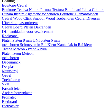
Loading...
Equitone-Cedral
Equitone
Tectiva
Natura
Pictura
Textura
Paintboard
Linea
Coloura
Lunara
Inspira
Algemene toebehoren Equitone
Diamantbladen
Cedral
Wood
Click Smooth-Wood
Toebehoren Cedral
Diversen
Uitverkoop assortiment
Cedral Board
Platen
Dakranden
Diamantbladen voor vezelcement
Rockpanel
Platen
Platen 8 mm
UNI platen 6 mm
toebehoren
Schroeven in Ral Kleur
Kantenlak in Ral kleur
Trespa Meteon - Izeon - Pura
Platen
Izeon
Meteon
toebehoren
Deceuninck
Deeplas
Muurvinyl
Gevel
Toebehoren
SVK
Fasonit leien
Andere bouwplaten
Promatec
Eterboard
Eterbacker