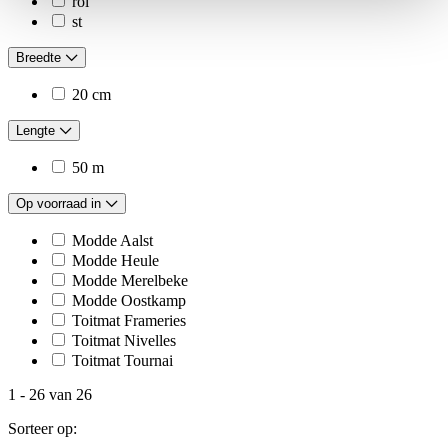
rol
st
Breedte
20 cm
Lengte
50 m
Op voorraad in
Modde Aalst
Modde Heule
Modde Merelbeke
Modde Oostkamp
Toitmat Frameries
Toitmat Nivelles
Toitmat Tournai
1
-
26
van
26
Sorteer op: