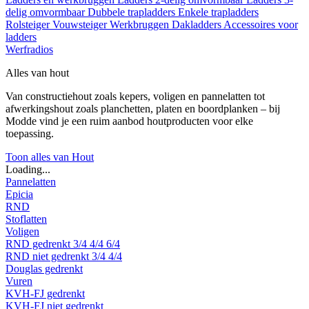
delig omvormbaar
Dubbele trapladders
Enkele trapladders
Rolsteiger
Vouwsteiger
Werkbruggen
Dakladders
Accessoires voor
ladders
Werfradios
Alles van hout
Van constructiehout zoals kepers, voligen en pannelatten tot
afwerkingshout zoals planchetten, platen en boordplanken – bij
Modde vind je een ruim aanbod houtproducten voor elke
toepassing.
Toon alles van Hout
Loading...
Pannelatten
Epicia
RND
Stoflatten
Voligen
RND gedrenkt
3/4
4/4
6/4
RND niet gedrenkt
3/4
4/4
Douglas gedrenkt
Vuren
KVH-FJ gedrenkt
KVH-FJ niet gedrenkt