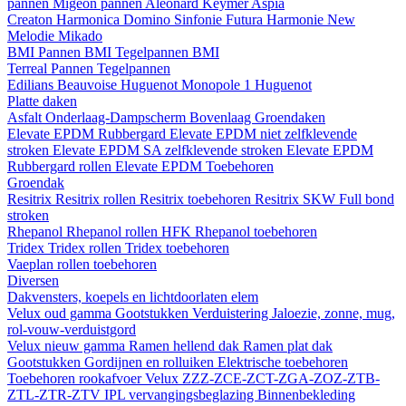
pannen
Migeon pannen
Aleonard
Keymer
Aspia
Creaton
Harmonica
Domino
Sinfonie
Futura
Harmonie New
Melodie
Mikado
BMI
Pannen BMI
Tegelpannen BMI
Terreal
Pannen
Tegelpannen
Edilians
Beauvoise Huguenot
Monopole 1 Huguenot
Platte daken
Asfalt
Onderlaag-Dampscherm
Bovenlaag
Groendaken
Elevate EPDM Rubbergard
Elevate EPDM niet zelfklevende
stroken
Elevate EPDM SA zelfklevende stroken
Elevate EPDM
Rubbergard rollen
Elevate EPDM Toebehoren
Groendak
Resitrix
Resitrix rollen
Resitrix toebehoren
Resitrix SKW Full bond
stroken
Rhepanol
Rhepanol rollen HFK
Rhepanol toebehoren
Tridex
Tridex rollen
Tridex toebehoren
Vaeplan
rollen
toebehoren
Diversen
Dakvensters, koepels en lichtdoorlaten elem
Velux oud gamma
Gootstukken
Verduistering
Jaloezie, zonne, mug,
rol-vouw-verduistgord
Velux nieuw gamma
Ramen hellend dak
Ramen plat dak
Gootstukken
Gordijnen en rolluiken
Elektrische toebehoren
Toebehoren rookafvoer
Velux ZZZ-ZCE-ZCT-ZGA-ZOZ-ZTB-
ZTL-ZTR-ZTV
IPL vervangingsbeglazing
Binnenbekleding