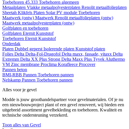
Toebehoren 45.333
Toebehoren algemeen
Metaalplaten
Vlakke metaalpolyesterplaten
Renolit metaalfolieplaten
Sheetah Klikfels
Platen
Solar PV module
Toebehoren
Maatwerk (ontw)
Maatwerk Renolit metaalfolieplaten (ontw)
Maatwerk metaalpolyesterplaten (ontw)
Golfplaten en toebehoren
Golfplaten
Eternit
Kunststof
Toebehoren
Eternit
Kunststof
Onderdak
Platen
Dubbel geperst
Isolerende platen
Kunststof platen
Folies
Delta
Delta-Fol-Dragofol
Delta maxx, fassade, vitaxx
Delta
Extremm
Delta XX Plus Strong
Delta Maxx Plus
Tyvek
Aluthermo
VM Zinc membrane
Proclima
Korafleece
Procover
Pannen beton
BMI-RBB
Pannen
Toebehoren pannen
Nelskamp
Pannen
Toebehoren pannen
Alles voor je gevel
Modde is jouw groothandelspartner voor gevelmaterialen. Of je nu
een nieuwbouwproject plant of een gevel renoveert, wij bieden een
uitgebreid assortiment gevelbekleding en toebehoren. Kwaliteit en
technische ondersteuning verzekerd.
Toon alles van Gevel