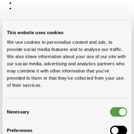
Categorieën
Toebehoren voor dak en gevel
This website uses cookies
Loodvervanger
Ondernokken
We use cookies to personalise content and ads, to
Dakranden
provide social media features and to analyse our traffic.
Dakverven, sprays en dakbescherming
We also share information about your use of our site with
Liquiden en lijmen voor platte daken
Imperbel liquiden en lijmen
our social media, advertising and analytics partners who
Ikopro liquiden en lijmen
may combine it with other information that you’ve
Soudal daklijmen
provided to them or that they’ve collected from your use
Soprema liquiden en lijmen
Hoeklatten
of their services.
Gas
Siliconen, kitten, tapes, schuimen
Waterdichting
Goten kunststof, regenwaterafvoer
Consent
Ventilatie
Necessary
Selection
Rookgasafvoer
Bouwfolie
Dampschermen
Preferences
Diversen