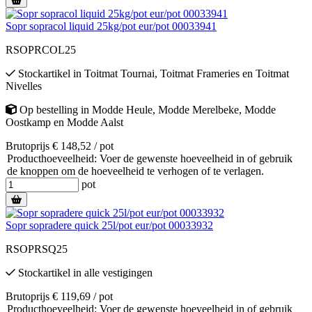
Sopr sopracol liquid 25kg/pot eur/pot 00033941
RSOPRCOL25
Stockartikel
in
Toitmat Tournai
,
Toitmat Frameries
en
Toitmat
Nivelles
Op bestelling
in
Modde Heule
,
Modde Merelbeke
,
Modde
Oostkamp
en
Modde Aalst
Brutoprijs € 148,52 / pot
Producthoeveelheid: Voer de gewenste hoeveelheid in of gebruik
de knoppen om de hoeveelheid te verhogen of te verlagen.
pot
Sopr sopradere quick 25l/pot eur/pot 00033932
RSOPRSQ25
Stockartikel
in alle vestigingen
Brutoprijs € 119,69 / pot
Producthoeveelheid: Voer de gewenste hoeveelheid in of gebruik