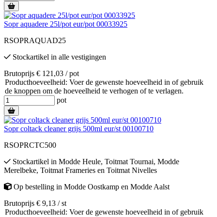
Sopr aquadere 25l/pot eur/pot 00033925
RSOPRAQUAD25
Stockartikel
in alle vestigingen
Brutoprijs € 121,03 / pot
Producthoeveelheid: Voer de gewenste hoeveelheid in of gebruik
de knoppen om de hoeveelheid te verhogen of te verlagen.
pot
Sopr coltack cleaner grijs 500ml eur/st 00100710
RSOPRCTC500
Stockartikel
in
Modde Heule
,
Toitmat Tournai
,
Modde
Merelbeke
,
Toitmat Frameries
en
Toitmat Nivelles
Op bestelling
in
Modde Oostkamp
en
Modde Aalst
Brutoprijs € 9,13 / st
Producthoeveelheid: Voer de gewenste hoeveelheid in of gebruik