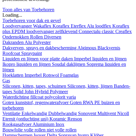
Toon alles van Toebehoren
Loading...
Toebehoren voor dak en gevel
Loodvervanger
Wakaflex
Koraflex
Eterflex
Alu loodflex
Koraflex
plus
EPDM loodvervanger zelfklevend
Connectalu classic
Creaflex
Ondernokken
Rollen
Diversen
Dakranden
Alu
Polyester
Dakverven, sprays en dakbescherming
Algimous
Blackvernis
Roofcoat
Spraypaint
Liquiden en lijmen voor platte daken
Imperbel liquiden en lijmen
Ikopro liquiden en lijmen
Soudal daklijmen
Soprema liquiden en
lijmen
Hoeklatten
Imperbel
Rotswol
Foamglas
Gas
Siliconen, kitten, tapes, schuimen
Siliconen, kitten, lijmen
Banden-
tapes
Solid John Hybrid Polymeer
Waterdichting
fillcoat
polycolorit
varia
Goten kunststof, regenwaterafvoer
Goten
RWA
PE buizen en
toebehoren
Ventilatie
Enkelwandig
Dubbelwandig
Sonovent
Multivent
Nicoll
Eternit (ontluchting uni)
Koramic
Renson
Rookgasafvoer
Aluminium
Inox
Bouwfolie
volle rollen
niet volle rollen
Dampschermen
Isover
Delta
Sopravap hygro
Klöber