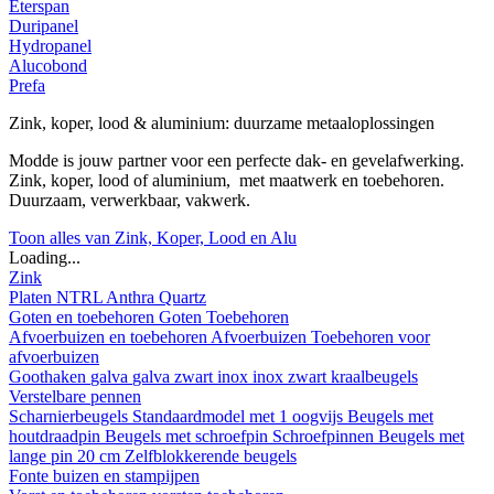
Eterspan
Duripanel
Hydropanel
Alucobond
Prefa
Zink, koper, lood & aluminium: duurzame metaaloplossingen
Modde is jouw partner voor een perfecte dak- en gevelafwerking.
Zink, koper, lood of aluminium, met maatwerk en toebehoren.
Duurzaam, verwerkbaar, vakwerk.
Toon alles van Zink, Koper, Lood en Alu
Loading...
Zink
Platen
NTRL
Anthra
Quartz
Goten en toebehoren
Goten
Toebehoren
Afvoerbuizen en toebehoren
Afvoerbuizen
Toebehoren voor
afvoerbuizen
Goothaken
galva
galva zwart
inox
inox zwart
kraalbeugels
Verstelbare pennen
Scharnierbeugels
Standaardmodel met 1 oogvijs
Beugels met
houtdraadpin
Beugels met schroefpin
Schroefpinnen
Beugels met
lange pin 20 cm
Zelfblokkerende beugels
Fonte buizen en stampijpen