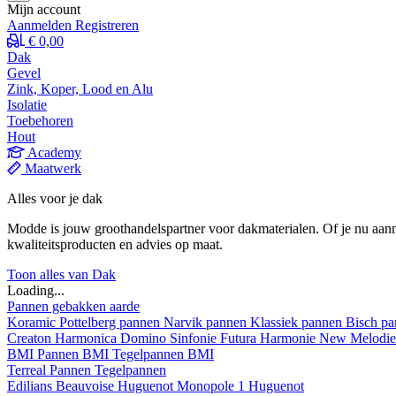
Mijn account
Aanmelden
Registreren
€ 0,00
Dak
Gevel
Zink, Koper, Lood en Alu
Isolatie
Toebehoren
Hout
Academy
Maatwerk
Alles voor je dak
Modde is jouw groothandelspartner voor dakmaterialen. Of je nu aann
kwaliteitsproducten en advies op maat.
Toon alles van Dak
Loading...
Pannen gebakken aarde
Koramic
Pottelberg pannen
Narvik pannen
Klassiek pannen
Bisch p
Creaton
Harmonica
Domino
Sinfonie
Futura
Harmonie New
Melodi
BMI
Pannen BMI
Tegelpannen BMI
Terreal
Pannen
Tegelpannen
Edilians
Beauvoise Huguenot
Monopole 1 Huguenot