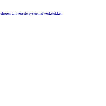
behoren
Universele systeemafwerkstukken