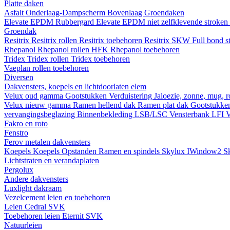
Platte daken
Asfalt
Onderlaag-Dampscherm
Bovenlaag
Groendaken
Elevate EPDM Rubbergard
Elevate EPDM niet zelfklevende stroken
Groendak
Resitrix
Resitrix rollen
Resitrix toebehoren
Resitrix SKW Full bond s
Rhepanol
Rhepanol rollen HFK
Rhepanol toebehoren
Tridex
Tridex rollen
Tridex toebehoren
Vaeplan
rollen
toebehoren
Diversen
Dakvensters, koepels en lichtdoorlaten elem
Velux oud gamma
Gootstukken
Verduistering
Jaloezie, zonne, mug, 
Velux nieuw gamma
Ramen hellend dak
Ramen plat dak
Gootstukk
vervangingsbeglazing
Binnenbekleding LSB/LSC
Vensterbank LFI
V
Fakro en roto
Fenstro
Ferov metalen dakvensters
Koepels
Koepels
Opstanden
Ramen en spindels
Skylux IWindow2
S
Lichtstraten en verandaplaten
Pergolux
Andere dakvensters
Luxlight dakraam
Vezelcement leien en toebehoren
Leien
Cedral
SVK
Toebehoren leien
Eternit
SVK
Natuurleien