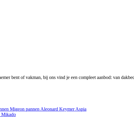
emer bent of vakman, bij ons vind je een compleet aanbod: van dakbed
annen
Migeon pannen
Aleonard
Keymer
Aspia
e
Mikado