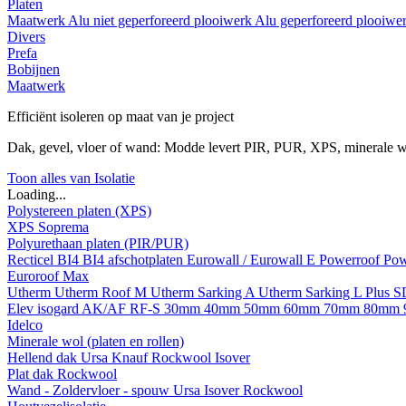
Platen
Maatwerk
Alu niet geperforeerd plooiwerk
Alu geperforeerd plooiwe
Divers
Prefa
Bobijnen
Maatwerk
Efficiënt isoleren op maat van je project
Dak, gevel, vloer of wand: Modde levert PIR, PUR, XPS, minerale w
Toon alles van Isolatie
Loading...
Polystereen platen (XPS)
XPS Soprema
Polyurethaan platen (PIR/PUR)
Recticel
BI4
BI4 afschotplaten
Eurowall / Eurowall E
Powerroof
Pow
Euroroof Max
Utherm
Utherm Roof M
Utherm Sarking A
Utherm Sarking L Plus 
Elev isogard AK/AF RF-S
30mm
40mm
50mm
60mm
70mm
80mm
Idelco
Minerale wol (platen en rollen)
Hellend dak
Ursa
Knauf
Rockwool
Isover
Plat dak
Rockwool
Wand - Zoldervloer - spouw
Ursa
Isover
Rockwool