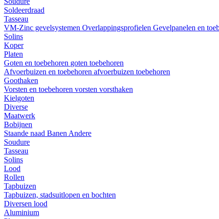
Soudure
Soldeerdraad
Tasseau
VM-Zinc gevelsystemen
Overlappingsprofielen
Gevelpanelen en toe
Solins
Koper
Platen
Goten en toebehoren
goten
toebehoren
Afvoerbuizen en toebehoren
afvoerbuizen
toebehoren
Goothaken
Vorsten en toebehoren
vorsten
vorsthaken
Kielgoten
Diverse
Maatwerk
Bobijnen
Staande naad
Banen
Andere
Soudure
Tasseau
Solins
Lood
Rollen
Tapbuizen
Tapbuizen, stadsuitlopen en bochten
Diversen lood
Aluminium