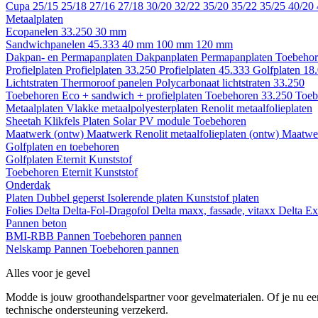
Cupa
25/15
25/18
27/16
27/18
30/20
32/22
35/20
35/22
35/25
40/20
Metaalplaten
Ecopanelen 33.250
30 mm
Sandwichpanelen 45.333
40 mm
100 mm
120 mm
Dakpan- en Permapanplaten
Dakpanplaten
Permapanplaten
Toebehor
Profielplaten
Profielplaten 33.250
Profielplaten 45.333
Golfplaten 18
Lichtstraten
Thermoroof panelen
Polycarbonaat lichtstraten 33.250
Toebehoren Eco + sandwich + profielplaten
Toebehoren 33.250
Toeb
Metaalplaten
Vlakke metaalpolyesterplaten
Renolit metaalfolieplaten
Sheetah Klikfels
Platen
Solar PV module
Toebehoren
Maatwerk (ontw)
Maatwerk Renolit metaalfolieplaten (ontw)
Maatwer
Golfplaten en toebehoren
Golfplaten
Eternit
Kunststof
Toebehoren
Eternit
Kunststof
Onderdak
Platen
Dubbel geperst
Isolerende platen
Kunststof platen
Folies
Delta
Delta-Fol-Dragofol
Delta maxx, fassade, vitaxx
Delta E
Pannen beton
BMI-RBB
Pannen
Toebehoren pannen
Nelskamp
Pannen
Toebehoren pannen
Alles voor je gevel
Modde is jouw groothandelspartner voor gevelmaterialen. Of je nu een
technische ondersteuning verzekerd.