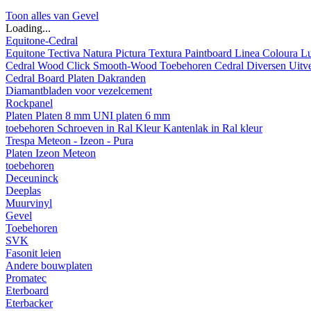
Toon alles van Gevel
Loading...
Equitone-Cedral
Equitone
Tectiva
Natura
Pictura
Textura
Paintboard
Linea
Coloura
L
Cedral
Wood
Click Smooth-Wood
Toebehoren Cedral
Diversen
Uitv
Cedral Board
Platen
Dakranden
Diamantbladen voor vezelcement
Rockpanel
Platen
Platen 8 mm
UNI platen 6 mm
toebehoren
Schroeven in Ral Kleur
Kantenlak in Ral kleur
Trespa Meteon - Izeon - Pura
Platen
Izeon
Meteon
toebehoren
Deceuninck
Deeplas
Muurvinyl
Gevel
Toebehoren
SVK
Fasonit leien
Andere bouwplaten
Promatec
Eterboard
Eterbacker