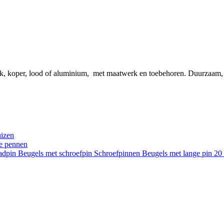
ink, koper, lood of aluminium, met maatwerk en toebehoren. Duurzaam
uizen
re pennen
aadpin
Beugels met schroefpin
Schroefpinnen
Beugels met lange pin 2