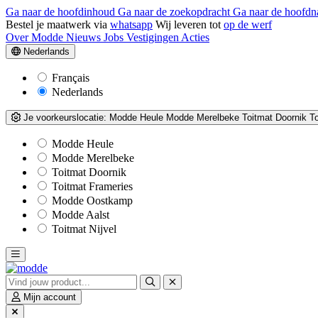
Ga naar de hoofdinhoud
Ga naar de zoekopdracht
Ga naar de hoofdn
Bestel je maatwerk via
whatsapp
Wij leveren tot
op de werf
Over Modde
Nieuws
Jobs
Vestigingen
Acties
Nederlands
Français
Nederlands
Je voorkeurslocatie:
Modde Heule
Modde Merelbeke
Toitmat Doornik
T
Modde Heule
Modde Merelbeke
Toitmat Doornik
Toitmat Frameries
Modde Oostkamp
Modde Aalst
Toitmat Nijvel
Mijn account