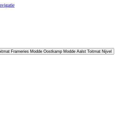
avigatie
oitmat Frameries
Modde Oostkamp
Modde Aalst
Toitmat Nijvel