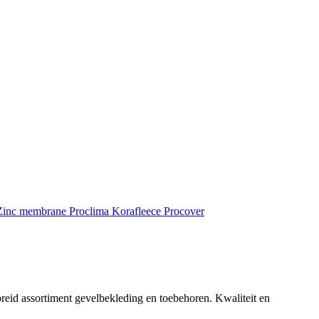
inc membrane
Proclima
Korafleece
Procover
reid assortiment gevelbekleding en toebehoren. Kwaliteit en