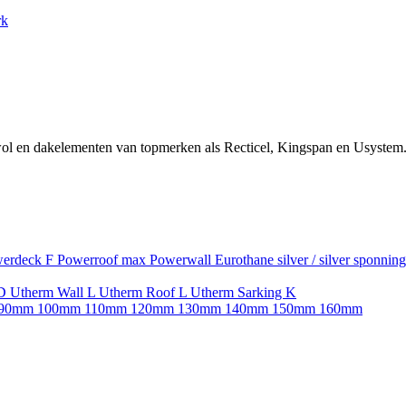
rk
ol en dakelementen van topmerken als Recticel, Kingspan en Usystem.
erdeck F
Powerroof max
Powerwall
Eurothane silver / silver sponnin
SD
Utherm Wall L
Utherm Roof L
Utherm Sarking K
90mm
100mm
110mm
120mm
130mm
140mm
150mm
160mm