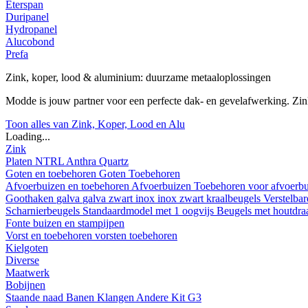
Eterspan
Duripanel
Hydropanel
Alucobond
Prefa
Zink, koper, lood & aluminium: duurzame metaaloplossingen
Modde is jouw partner voor een perfecte dak- en gevelafwerking. Z
Toon alles van Zink, Koper, Lood en Alu
Loading...
Zink
Platen
NTRL
Anthra
Quartz
Goten en toebehoren
Goten
Toebehoren
Afvoerbuizen en toebehoren
Afvoerbuizen
Toebehoren voor afvoerb
Goothaken
galva
galva zwart
inox
inox zwart
kraalbeugels
Verstelba
Scharnierbeugels
Standaardmodel met 1 oogvijs
Beugels met houtdr
Fonte buizen en stampijpen
Vorst en toebehoren
vorsten
toebehoren
Kielgoten
Diverse
Maatwerk
Bobijnen
Staande naad
Banen
Klangen
Andere
Kit G3