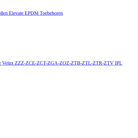
llen
Elevate EPDM Toebehoren
r
Velux ZZZ-ZCE-ZCT-ZGA-ZOZ-ZTB-ZTL-ZTR-ZTV
IPL