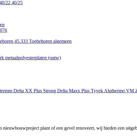
40/22
40/25
en
.076
ehoren 45.333
Toebehoren algemeen
k metaalpolyesterplaten (ontw)
xtremm
Delta XX Plus Strong
Delta Maxx Plus
Tyvek
Aluthermo
VM Z
 nieuwbouwproject plant of een gevel renoveert, wij bieden een uitgeb