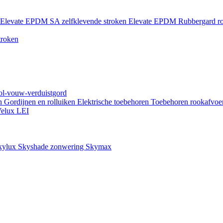
Elevate EPDM SA zelfklevende stroken
Elevate EPDM Rubbergard ro
troken
rol-vouw-verduistgord
en
Gordijnen en rolluiken
Elektrische toebehoren
Toebehoren rookafvoe
elux LEI
kylux Skyshade zonwering
Skymax