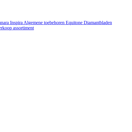
unara
Inspira
Algemene toebehoren Equitone
Diamantbladen
erkoop assortiment