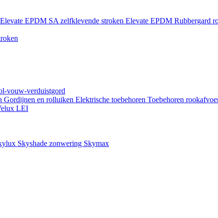
Elevate EPDM SA zelfklevende stroken
Elevate EPDM Rubbergard ro
troken
rol-vouw-verduistgord
en
Gordijnen en rolluiken
Elektrische toebehoren
Toebehoren rookafvoe
elux LEI
kylux Skyshade zonwering
Skymax