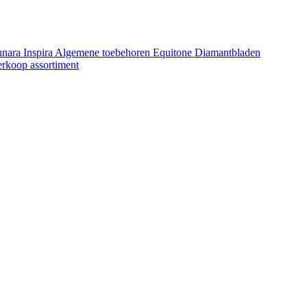
unara
Inspira
Algemene toebehoren Equitone
Diamantbladen
erkoop assortiment