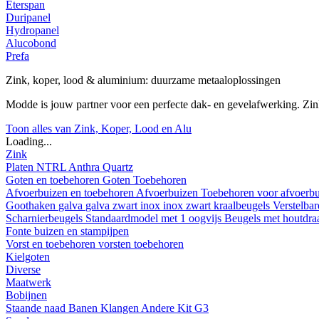
Eterspan
Duripanel
Hydropanel
Alucobond
Prefa
Zink, koper, lood & aluminium: duurzame metaaloplossingen
Modde is jouw partner voor een perfecte dak- en gevelafwerking. Z
Toon alles van Zink, Koper, Lood en Alu
Loading...
Zink
Platen
NTRL
Anthra
Quartz
Goten en toebehoren
Goten
Toebehoren
Afvoerbuizen en toebehoren
Afvoerbuizen
Toebehoren voor afvoerb
Goothaken
galva
galva zwart
inox
inox zwart
kraalbeugels
Verstelba
Scharnierbeugels
Standaardmodel met 1 oogvijs
Beugels met houtdr
Fonte buizen en stampijpen
Vorst en toebehoren
vorsten
toebehoren
Kielgoten
Diverse
Maatwerk
Bobijnen
Staande naad
Banen
Klangen
Andere
Kit G3