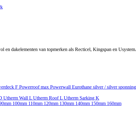
rk
ol en dakelementen van topmerken als Recticel, Kingspan en Usystem.
erdeck F
Powerroof max
Powerwall
Eurothane silver / silver sponnin
SD
Utherm Wall L
Utherm Roof L
Utherm Sarking K
90mm
100mm
110mm
120mm
130mm
140mm
150mm
160mm