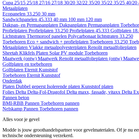
Cupa
25/15
25/18
27/16
27/18
30/20
32/22
35/20
35/22
35/25
40/20
Metaalplaten
Ecopanelen 33.250
30 mm
Sandwichpanelen 45.333
40 mm
100 mm
120 mm
Dakpan- en Permapanplaten
Dakpanplaten
Permapanplaten
Toebehor
Profielplaten
Profielplaten 33.250
Profielplaten 45.333
Golfplaten 18
Lichtstraten
Thermoroof panelen
Polycarbonaat lichtstraten 33.250
Toebehoren Eco + sandwich + profielplaten
Toebehoren 33.250
Toeb
Metaalplaten
Vlakke metaalpolyesterplaten
Renolit metaalfolieplaten
Sheetah Klikfels
Platen
Solar PV module
Toebehoren
Maatwerk (ontw)
Maatwerk Renolit metaalfolieplaten (ontw)
Maatwer
Golfplaten en toebehoren
Golfplaten
Eternit
Kunststof
Toebehoren
Eternit
Kunststof
Onderdak
Platen
Dubbel geperst
Isolerende platen
Kunststof platen
Folies
Delta
Delta-Fol-Dragofol
Delta maxx, fassade, vitaxx
Delta E
Pannen beton
BMI-RBB
Pannen
Toebehoren pannen
Nelskamp
Pannen
Toebehoren pannen
Alles voor je gevel
Modde is jouw groothandelspartner voor gevelmaterialen. Of je nu een
technische ondersteuning verzekerd.