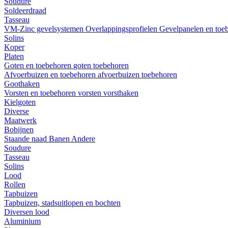
Soudure
Soldeerdraad
Tasseau
VM-Zinc gevelsystemen
Overlappingsprofielen
Gevelpanelen en toe
Solins
Koper
Platen
Goten en toebehoren
goten
toebehoren
Afvoerbuizen en toebehoren
afvoerbuizen
toebehoren
Goothaken
Vorsten en toebehoren
vorsten
vorsthaken
Kielgoten
Diverse
Maatwerk
Bobijnen
Staande naad
Banen
Andere
Soudure
Tasseau
Solins
Lood
Rollen
Tapbuizen
Tapbuizen, stadsuitlopen en bochten
Diversen lood
Aluminium