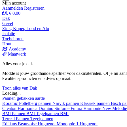
Mijn account
Aanmelden
Registreren
€ 0,00
Dak
Gevel
Zink, Koper, Lood en Alu
Isolatie
Toebehoren
Hout
Academy
Maatwerk
Alles voor je dak
Modde is jouw groothandelspartner voor dakmaterialen. Of je nu aann
kwaliteitsproducten en advies op maat.
Toon alles van Dak
Loading...
Pannen gebakken aarde
Koramic
Pottelberg pannen
Narvik pannen
Klassiek pannen
Bisch p
Creaton
Harmonica
Domino
Sinfonie
Futura
Harmonie New
Melodi
BMI
Pannen BMI
Tegelpannen BMI
Terreal
Pannen
Tegelpannen
Edilians
Beauvoise Huguenot
Monopole 1 Huguenot