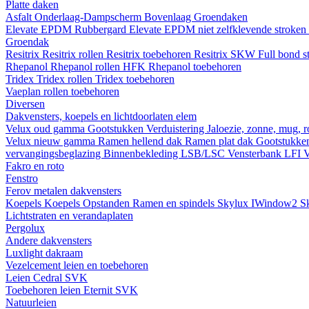
Platte daken
Asfalt
Onderlaag-Dampscherm
Bovenlaag
Groendaken
Elevate EPDM Rubbergard
Elevate EPDM niet zelfklevende stroken
Groendak
Resitrix
Resitrix rollen
Resitrix toebehoren
Resitrix SKW Full bond s
Rhepanol
Rhepanol rollen HFK
Rhepanol toebehoren
Tridex
Tridex rollen
Tridex toebehoren
Vaeplan
rollen
toebehoren
Diversen
Dakvensters, koepels en lichtdoorlaten elem
Velux oud gamma
Gootstukken
Verduistering
Jaloezie, zonne, mug, 
Velux nieuw gamma
Ramen hellend dak
Ramen plat dak
Gootstukk
vervangingsbeglazing
Binnenbekleding LSB/LSC
Vensterbank LFI
V
Fakro en roto
Fenstro
Ferov metalen dakvensters
Koepels
Koepels
Opstanden
Ramen en spindels
Skylux IWindow2
S
Lichtstraten en verandaplaten
Pergolux
Andere dakvensters
Luxlight dakraam
Vezelcement leien en toebehoren
Leien
Cedral
SVK
Toebehoren leien
Eternit
SVK
Natuurleien