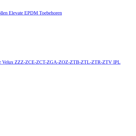
llen
Elevate EPDM Toebehoren
r
Velux ZZZ-ZCE-ZCT-ZGA-ZOZ-ZTB-ZTL-ZTR-ZTV
IPL