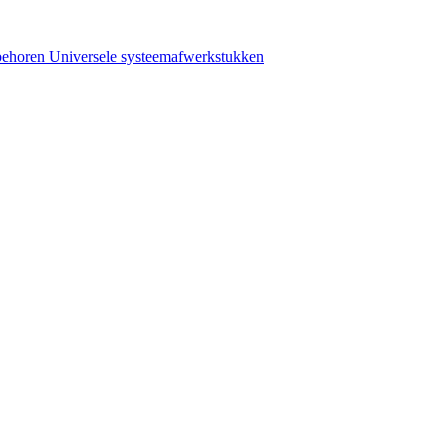
behoren
Universele systeemafwerkstukken