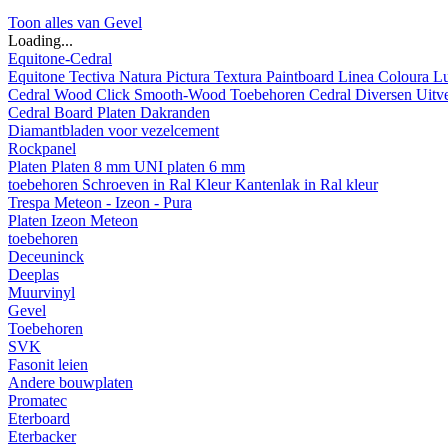
Toon alles van Gevel
Loading...
Equitone-Cedral
Equitone
Tectiva
Natura
Pictura
Textura
Paintboard
Linea
Coloura
L
Cedral
Wood
Click Smooth-Wood
Toebehoren Cedral
Diversen
Uitv
Cedral Board
Platen
Dakranden
Diamantbladen voor vezelcement
Rockpanel
Platen
Platen 8 mm
UNI platen 6 mm
toebehoren
Schroeven in Ral Kleur
Kantenlak in Ral kleur
Trespa Meteon - Izeon - Pura
Platen
Izeon
Meteon
toebehoren
Deceuninck
Deeplas
Muurvinyl
Gevel
Toebehoren
SVK
Fasonit leien
Andere bouwplaten
Promatec
Eterboard
Eterbacker