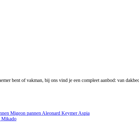
emer bent of vakman, bij ons vind je een compleet aanbod: van dakbed
annen
Migeon pannen
Aleonard
Keymer
Aspia
e
Mikado