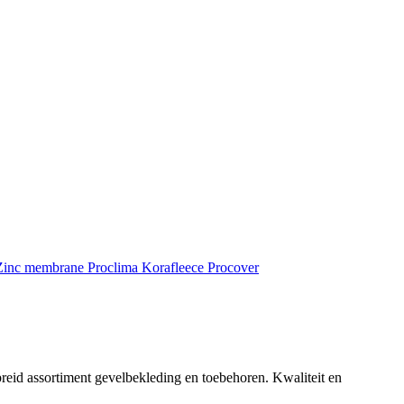
inc membrane
Proclima
Korafleece
Procover
reid assortiment gevelbekleding en toebehoren. Kwaliteit en