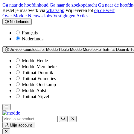
Ga naar de hoofdinhoud
Ga naar de zoekopdracht
Ga naar de hoofdn
Bestel je maatwerk via
whatsapp
Wij leveren tot
op de werf
Over Modde
Nieuws
Jobs
Vestigingen
Acties
Nederlands
Français
Nederlands
Je voorkeurslocatie:
Modde Heule
Modde Merelbeke
Toitmat Doornik
T
Modde Heule
Modde Merelbeke
Toitmat Doornik
Toitmat Frameries
Modde Oostkamp
Modde Aalst
Toitmat Nijvel
Mijn account