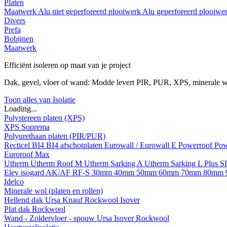
Platen
Maatwerk
Alu niet geperforeerd plooiwerk
Alu geperforeerd plooiwe
Divers
Prefa
Bobijnen
Maatwerk
Efficiënt isoleren op maat van je project
Dak, gevel, vloer of wand: Modde levert PIR, PUR, XPS, minerale w
Toon alles van Isolatie
Loading...
Polystereen platen (XPS)
XPS Soprema
Polyurethaan platen (PIR/PUR)
Recticel
BI4
BI4 afschotplaten
Eurowall / Eurowall E
Powerroof
Pow
Euroroof Max
Utherm
Utherm Roof M
Utherm Sarking A
Utherm Sarking L Plus 
Elev isogard AK/AF RF-S
30mm
40mm
50mm
60mm
70mm
80mm
Idelco
Minerale wol (platen en rollen)
Hellend dak
Ursa
Knauf
Rockwool
Isover
Plat dak
Rockwool
Wand - Zoldervloer - spouw
Ursa
Isover
Rockwool