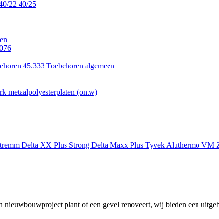
40/22
40/25
en
.076
ehoren 45.333
Toebehoren algemeen
k metaalpolyesterplaten (ontw)
xtremm
Delta XX Plus Strong
Delta Maxx Plus
Tyvek
Aluthermo
VM Z
 nieuwbouwproject plant of een gevel renoveert, wij bieden een uitgeb