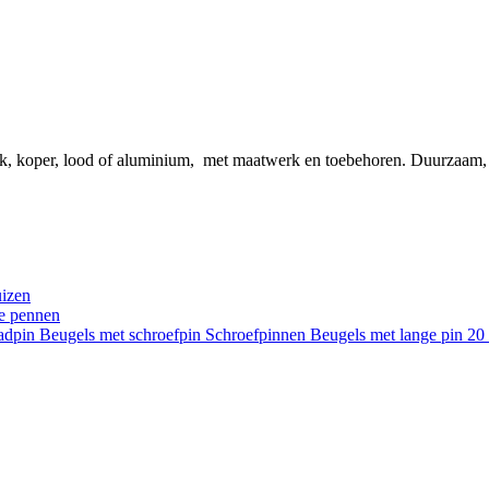
ink, koper, lood of aluminium, met maatwerk en toebehoren. Duurzaam
uizen
re pennen
aadpin
Beugels met schroefpin
Schroefpinnen
Beugels met lange pin 2