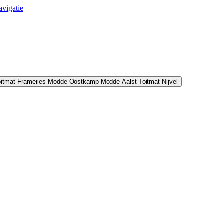
avigatie
oitmat Frameries
Modde Oostkamp
Modde Aalst
Toitmat Nijvel