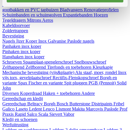
Diversen
Birdex - Duivenpinnen Oisipic
Vogelschroten
Eterno
gootbakken en PVC tapbuizen
Bladvangers
Renovatieprofielen
Schuimbanden en schuimgolven
Expantiebanden
Hoezen
Tegeldragers
Mitrons
Aeros
Kabeldoorvoer
Zoldertrappen
Bevestiging
Nagels
Ijzer
Koper
Inox
Galvanise
Paslode nagels
Panhaken
inox
koper
Pinhaken
inox
koper
Hanghaken
inox
koper
Schroeven
Spaanplaat-spenglerschroef
Snelbouwschroef
Zelftappend
Zelfborend
Tirefonds en toebehoren
Kleurkapje
Mechanische bevestiging (vijs&plaatje)
Alu staaf, moer, rondel
Inox
vijs torx, gevelplaatschroef
Rectifix-Flenskopschroef
Borgh en
variante
Spax
Fischer en variante
Spit pluggen
PGB (Pennoit)
Solid
John
Diversen
Koperdraad
Haken + toebehoren
Andere
Gereedschap en kledij
Gereedschap
Beltracy
Borgh
Bosch
Butterstone
Distripaints
Fribel
Galico
Laseto
Ledent
Leuco
Lismont
Makita
Marcovis
Paslode
Prof
Praxis
Rapid
Salco
Scala
Sievert
Vabor
Kledij en schoenen
Werfuitrusting
Ladders en werkbruggen
Ladders 2-delig omvormbaar
Ladders 3-