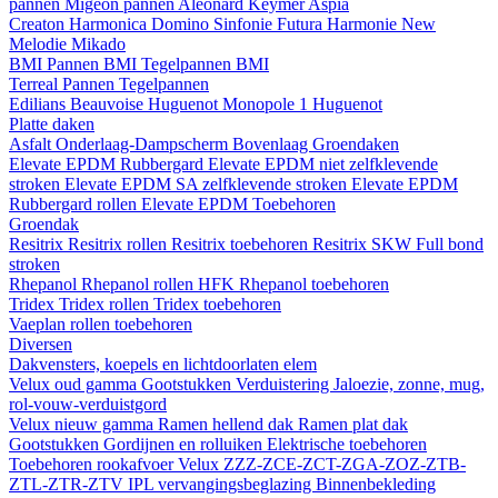
pannen
Migeon pannen
Aleonard
Keymer
Aspia
Creaton
Harmonica
Domino
Sinfonie
Futura
Harmonie New
Melodie
Mikado
BMI
Pannen BMI
Tegelpannen BMI
Terreal
Pannen
Tegelpannen
Edilians
Beauvoise Huguenot
Monopole 1 Huguenot
Platte daken
Asfalt
Onderlaag-Dampscherm
Bovenlaag
Groendaken
Elevate EPDM Rubbergard
Elevate EPDM niet zelfklevende
stroken
Elevate EPDM SA zelfklevende stroken
Elevate EPDM
Rubbergard rollen
Elevate EPDM Toebehoren
Groendak
Resitrix
Resitrix rollen
Resitrix toebehoren
Resitrix SKW Full bond
stroken
Rhepanol
Rhepanol rollen HFK
Rhepanol toebehoren
Tridex
Tridex rollen
Tridex toebehoren
Vaeplan
rollen
toebehoren
Diversen
Dakvensters, koepels en lichtdoorlaten elem
Velux oud gamma
Gootstukken
Verduistering
Jaloezie, zonne, mug,
rol-vouw-verduistgord
Velux nieuw gamma
Ramen hellend dak
Ramen plat dak
Gootstukken
Gordijnen en rolluiken
Elektrische toebehoren
Toebehoren rookafvoer
Velux ZZZ-ZCE-ZCT-ZGA-ZOZ-ZTB-
ZTL-ZTR-ZTV
IPL vervangingsbeglazing
Binnenbekleding