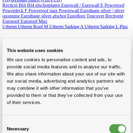
Recticel
BI4
BI4 afschotplaten
Eurowall / Eurowall E
Powerroof
Powerdeck F
Powerroof max
Powerwall
Eurothane silver / silver
sponning
Eurothane silver afschot
Eurofloor
Topcover
Rectivent
Euroroof
Euroroof Max
Utherm
Utherm Roof M
Utherm Sarking A
Utherm Sarking L Plus
SD
Utherm Wall L
Utherm Roof L
Utherm Sarking K
Elev isogard AK/AF RF-S
30mm
40mm
50mm
60mm
70mm
80mm
90mm
100mm
110mm
120mm
130mm
140mm
150mm
160mm
This website uses cookies
Idelco
Minerale wol (platen en rollen)
We use cookies to personalise content and ads, to
Hellend dak
Ursa
Knauf
Rockwool
Isover
provide social media features and to analyse our traffic.
Plat dak
Rockwool
We also share information about your use of our site with
Wand - Zoldervloer - spouw
Ursa
Isover
Rockwool
Houtvezelisolatie
our social media, advertising and analytics partners who
Diversen
may combine it with other information that you’ve
Vacuumisolatie
provided to them or that they’ve collected from your use
Recticel
Kingspan
of their services.
Alle toebehoren
Van folies, lijmen en ventilatie tot rookgasafvoer, zoldertrappen en
Consent
gereedschap, bij Modde vind je alle toebehoren voor een vlotte,
Necessary
Selection
professionele afwerking.