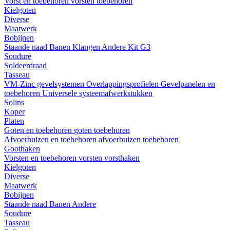
Vorst en toebehoren
vorsten
toebehoren
Kielgoten
Diverse
Maatwerk
Bobijnen
Staande naad
Banen
Klangen
Andere
Kit G3
Soudure
Soldeerdraad
Tasseau
VM-Zinc gevelsystemen
Overlappingsprofielen
Gevelpanelen en
toebehoren
Universele systeemafwerkstukken
Solins
Koper
Platen
Goten en toebehoren
goten
toebehoren
Afvoerbuizen en toebehoren
afvoerbuizen
toebehoren
Goothaken
Vorsten en toebehoren
vorsten
vorsthaken
Kielgoten
Diverse
Maatwerk
Bobijnen
Staande naad
Banen
Andere
Soudure
Tasseau