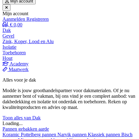
Mijn account
Mijn account
Aanmelden
Registreren
€ 0,00
Dak
Gevel
Zink, Koper, Lood en Alu
Isolatie
Toebehoren
Hout
Academy
Maatwerk
Alles voor je dak
Modde is jouw groothandelspartner voor dakmaterialen. Of je nu
aannemer bent of vakman, bij ons vind je een compleet aanbod: van
dakbedekking en isolatie tot onderdak en toebehoren. Reken op
kwaliteitsproducten en advies op maat.
Toon alles van Dak
Loading...
Pannen gebakken aarde
Koramic
Pottelberg pannen
Narvik pannen
Klassiek pannen
Bisch