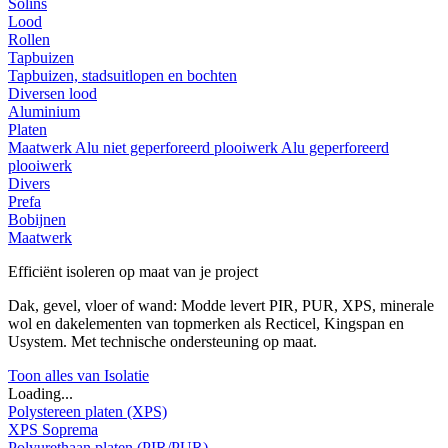
Solins
Lood
Rollen
Tapbuizen
Tapbuizen, stadsuitlopen en bochten
Diversen lood
Aluminium
Platen
Maatwerk
Alu niet geperforeerd plooiwerk
Alu geperforeerd
plooiwerk
Divers
Prefa
Bobijnen
Maatwerk
Efficiënt isoleren op maat van je project
Dak, gevel, vloer of wand: Modde levert PIR, PUR, XPS, minerale
wol en dakelementen van topmerken als Recticel, Kingspan en
Usystem. Met technische ondersteuning op maat.
Toon alles van Isolatie
Loading...
Polystereen platen (XPS)
XPS Soprema
Polyurethaan platen (PIR/PUR)