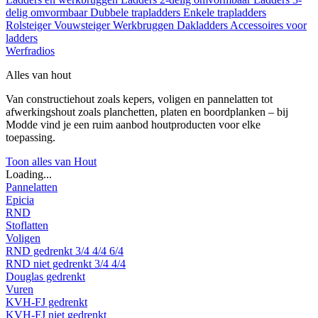
delig omvormbaar
Dubbele trapladders
Enkele trapladders
Rolsteiger
Vouwsteiger
Werkbruggen
Dakladders
Accessoires voor
ladders
Werfradios
Alles van hout
Van constructiehout zoals kepers, voligen en pannelatten tot
afwerkingshout zoals planchetten, platen en boordplanken – bij
Modde vind je een ruim aanbod houtproducten voor elke
toepassing.
Toon alles van Hout
Loading...
Pannelatten
Epicia
RND
Stoflatten
Voligen
RND gedrenkt
3/4
4/4
6/4
RND niet gedrenkt
3/4
4/4
Douglas gedrenkt
Vuren
KVH-FJ gedrenkt
KVH-FJ niet gedrenkt