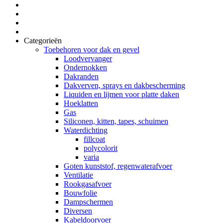
Categorieën
Toebehoren voor dak en gevel
Loodvervanger
Ondernokken
Dakranden
Dakverven, sprays en dakbescherming
Liquiden en lijmen voor platte daken
Hoeklatten
Gas
Siliconen, kitten, tapes, schuimen
Waterdichting
fillcoat
polycolorit
varia
Goten kunststof, regenwaterafvoer
Ventilatie
Rookgasafvoer
Bouwfolie
Dampschermen
Diversen
Kabeldoorvoer