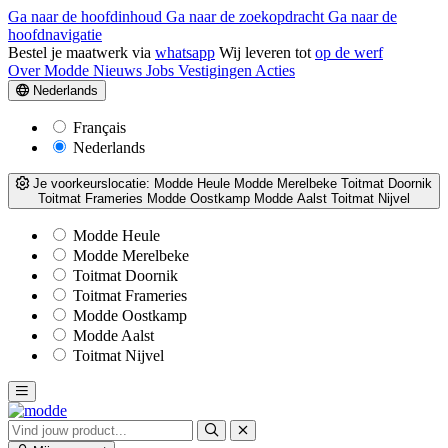
Ga naar de hoofdinhoud
Ga naar de zoekopdracht
Ga naar de
hoofdnavigatie
Bestel je maatwerk via
whatsapp
Wij leveren tot
op de werf
Over Modde
Nieuws
Jobs
Vestigingen
Acties
Nederlands
Français
Nederlands
Je voorkeurslocatie:
Modde Heule
Modde Merelbeke
Toitmat Doornik
Toitmat Frameries
Modde Oostkamp
Modde Aalst
Toitmat Nijvel
Modde Heule
Modde Merelbeke
Toitmat Doornik
Toitmat Frameries
Modde Oostkamp
Modde Aalst
Toitmat Nijvel