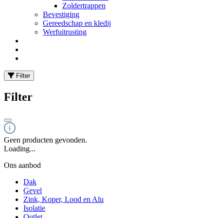
Zoldertrappen
Bevestiging
Gereedschap en kledij
Werfuitrusting
Filter
Filter
Geen producten gevonden.
Loading...
Ons aanbod
Dak
Gevel
Zink, Koper, Lood en Alu
Isolatie
Outlet