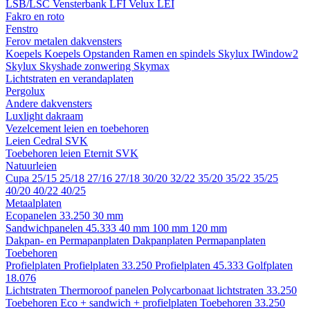
LSB/LSC
Vensterbank LFI
Velux LEI
Fakro en roto
Fenstro
Ferov metalen dakvensters
Koepels
Koepels
Opstanden
Ramen en spindels
Skylux IWindow2
Skylux Skyshade zonwering
Skymax
Lichtstraten en verandaplaten
Pergolux
Andere dakvensters
Luxlight dakraam
Vezelcement leien en toebehoren
Leien
Cedral
SVK
Toebehoren leien
Eternit
SVK
Natuurleien
Cupa
25/15
25/18
27/16
27/18
30/20
32/22
35/20
35/22
35/25
40/20
40/22
40/25
Metaalplaten
Ecopanelen 33.250
30 mm
Sandwichpanelen 45.333
40 mm
100 mm
120 mm
Dakpan- en Permapanplaten
Dakpanplaten
Permapanplaten
Toebehoren
Profielplaten
Profielplaten 33.250
Profielplaten 45.333
Golfplaten
18.076
Lichtstraten
Thermoroof panelen
Polycarbonaat lichtstraten 33.250
Toebehoren Eco + sandwich + profielplaten
Toebehoren 33.250