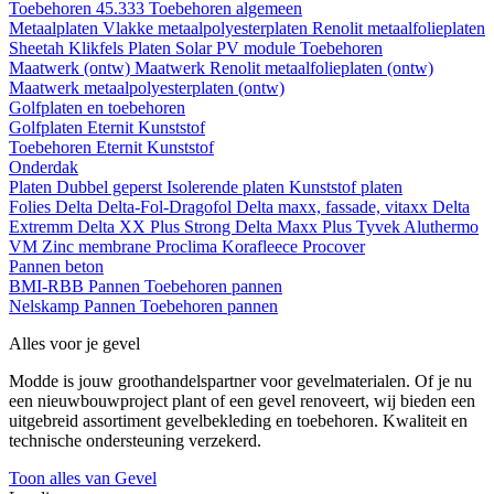
Toebehoren 45.333
Toebehoren algemeen
Metaalplaten
Vlakke metaalpolyesterplaten
Renolit metaalfolieplaten
Sheetah Klikfels
Platen
Solar PV module
Toebehoren
Maatwerk (ontw)
Maatwerk Renolit metaalfolieplaten (ontw)
Maatwerk metaalpolyesterplaten (ontw)
Golfplaten en toebehoren
Golfplaten
Eternit
Kunststof
Toebehoren
Eternit
Kunststof
Onderdak
Platen
Dubbel geperst
Isolerende platen
Kunststof platen
Folies
Delta
Delta-Fol-Dragofol
Delta maxx, fassade, vitaxx
Delta
Extremm
Delta XX Plus Strong
Delta Maxx Plus
Tyvek
Aluthermo
VM Zinc membrane
Proclima
Korafleece
Procover
Pannen beton
BMI-RBB
Pannen
Toebehoren pannen
Nelskamp
Pannen
Toebehoren pannen
Alles voor je gevel
Modde is jouw groothandelspartner voor gevelmaterialen. Of je nu
een nieuwbouwproject plant of een gevel renoveert, wij bieden een
uitgebreid assortiment gevelbekleding en toebehoren. Kwaliteit en
technische ondersteuning verzekerd.
Toon alles van Gevel