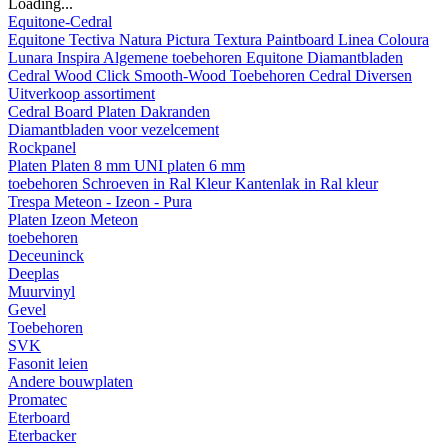
Loading...
Equitone-Cedral
Equitone
Tectiva
Natura
Pictura
Textura
Paintboard
Linea
Coloura
Lunara
Inspira
Algemene toebehoren Equitone
Diamantbladen
Cedral
Wood
Click Smooth-Wood
Toebehoren Cedral
Diversen
Uitverkoop assortiment
Cedral Board
Platen
Dakranden
Diamantbladen voor vezelcement
Rockpanel
Platen
Platen 8 mm
UNI platen 6 mm
toebehoren
Schroeven in Ral Kleur
Kantenlak in Ral kleur
Trespa Meteon - Izeon - Pura
Platen
Izeon
Meteon
toebehoren
Deceuninck
Deeplas
Muurvinyl
Gevel
Toebehoren
SVK
Fasonit leien
Andere bouwplaten
Promatec
Eterboard
Eterbacker