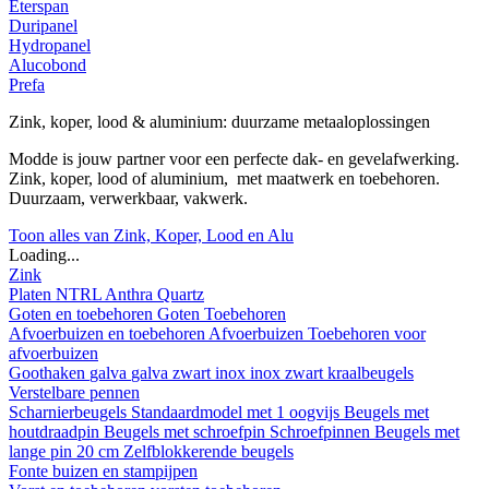
Eterspan
Duripanel
Hydropanel
Alucobond
Prefa
Zink, koper, lood & aluminium: duurzame metaaloplossingen
Modde is jouw partner voor een perfecte dak- en gevelafwerking.
Zink, koper, lood of aluminium, met maatwerk en toebehoren.
Duurzaam, verwerkbaar, vakwerk.
Toon alles van Zink, Koper, Lood en Alu
Loading...
Zink
Platen
NTRL
Anthra
Quartz
Goten en toebehoren
Goten
Toebehoren
Afvoerbuizen en toebehoren
Afvoerbuizen
Toebehoren voor
afvoerbuizen
Goothaken
galva
galva zwart
inox
inox zwart
kraalbeugels
Verstelbare pennen
Scharnierbeugels
Standaardmodel met 1 oogvijs
Beugels met
houtdraadpin
Beugels met schroefpin
Schroefpinnen
Beugels met
lange pin 20 cm
Zelfblokkerende beugels
Fonte buizen en stampijpen