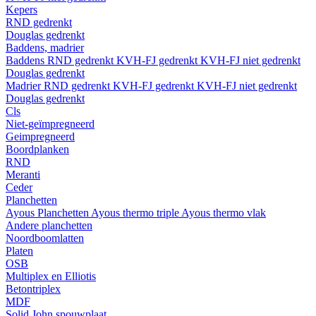
Kepers
RND gedrenkt
Douglas gedrenkt
Baddens, madrier
Baddens
RND gedrenkt
KVH-FJ gedrenkt
KVH-FJ niet gedrenkt
Douglas gedrenkt
Madrier
RND gedrenkt
KVH-FJ gedrenkt
KVH-FJ niet gedrenkt
Douglas gedrenkt
Cls
Niet-geïmpregneerd
Geimpregneerd
Boordplanken
RND
Meranti
Ceder
Planchetten
Ayous Planchetten
Ayous thermo triple
Ayous thermo vlak
Andere planchetten
Noordboomlatten
Platen
OSB
Multiplex en Elliotis
Betontriplex
MDF
Solid John spouwplaat