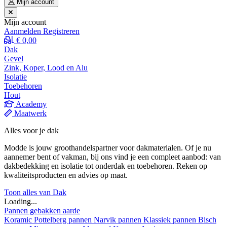
Mijn account
Mijn account
Aanmelden
Registreren
€ 0,00
Dak
Gevel
Zink, Koper, Lood en Alu
Isolatie
Toebehoren
Hout
Academy
Maatwerk
Alles voor je dak
Modde is jouw groothandelspartner voor dakmaterialen. Of je nu
aannemer bent of vakman, bij ons vind je een compleet aanbod: van
dakbedekking en isolatie tot onderdak en toebehoren. Reken op
kwaliteitsproducten en advies op maat.
Toon alles van Dak
Loading...
Pannen gebakken aarde
Koramic
Pottelberg pannen
Narvik pannen
Klassiek pannen
Bisch