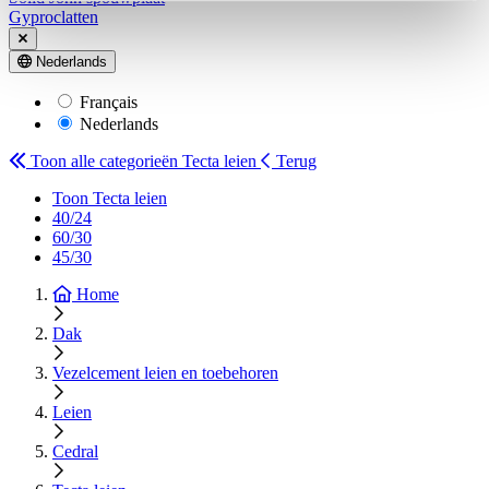
Gyproclatten
Nederlands
Français
Nederlands
Toon alle categorieën
Tecta leien
Terug
Toon Tecta leien
40/24
60/30
45/30
Home
Dak
Vezelcement leien en toebehoren
Leien
Cedral