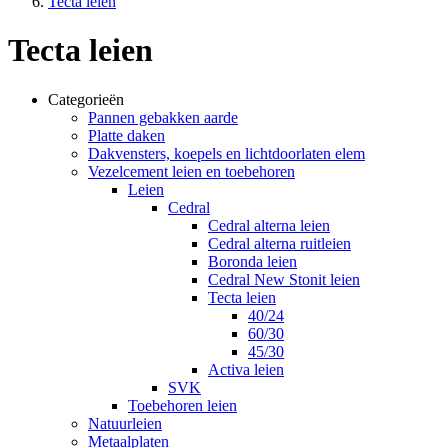
Tecta leien
Tecta leien
Categorieën
Pannen gebakken aarde
Platte daken
Dakvensters, koepels en lichtdoorlaten elem
Vezelcement leien en toebehoren
Leien
Cedral
Cedral alterna leien
Cedral alterna ruitleien
Boronda leien
Cedral New Stonit leien
Tecta leien
40/24
60/30
45/30
Activa leien
SVK
Toebehoren leien
Natuurleien
Metaalplaten