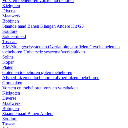
Vorst en toebehoren
vorsten
toebehoren
Kielgoten
Diverse
Maatwerk
Bobijnen
Staande naad
Banen
Klangen
Andere
Kit G3
Soudure
Soldeerdraad
Tasseau
VM-Zinc gevelsystemen
Overlappingsprofielen
Gevelpanelen en
toebehoren
Universele systeemafwerkstukken
Solins
Koper
Platen
Goten en toebehoren
goten
toebehoren
Afvoerbuizen en toebehoren
afvoerbuizen
toebehoren
Goothaken
Vorsten en toebehoren
vorsten
vorsthaken
Kielgoten
Diverse
Maatwerk
Bobijnen
Staande naad
Banen
Andere
Soudure
Tasseau