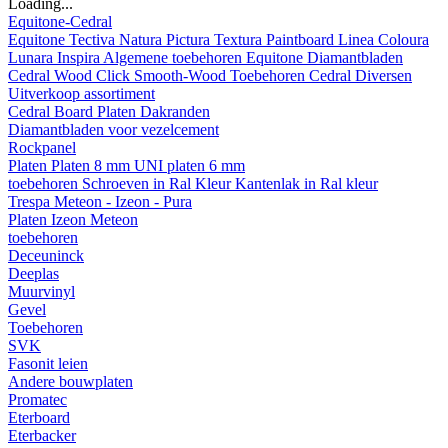
Loading...
Equitone-Cedral
Equitone
Tectiva
Natura
Pictura
Textura
Paintboard
Linea
Coloura
Lunara
Inspira
Algemene toebehoren Equitone
Diamantbladen
Cedral
Wood
Click Smooth-Wood
Toebehoren Cedral
Diversen
Uitverkoop assortiment
Cedral Board
Platen
Dakranden
Diamantbladen voor vezelcement
Rockpanel
Platen
Platen 8 mm
UNI platen 6 mm
toebehoren
Schroeven in Ral Kleur
Kantenlak in Ral kleur
Trespa Meteon - Izeon - Pura
Platen
Izeon
Meteon
toebehoren
Deceuninck
Deeplas
Muurvinyl
Gevel
Toebehoren
SVK
Fasonit leien
Andere bouwplaten
Promatec
Eterboard
Eterbacker