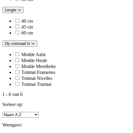
Lengte
40 cm
45 cm
60 cm
Op voorraad in
Modde Aalst
Modde Heule
Modde Merelbeke
Toitmat Frameries
Toitmat Nivelles
Toitmat Tournai
1
-
6
van
6
Sorteer op:
Weergave: