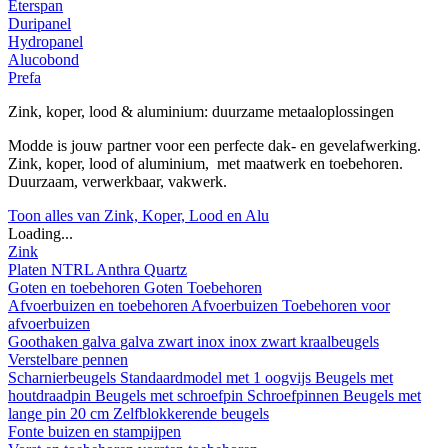
Eterspan
Duripanel
Hydropanel
Alucobond
Prefa
Zink, koper, lood & aluminium: duurzame metaaloplossingen
Modde is jouw partner voor een perfecte dak- en gevelafwerking.
Zink, koper, lood of aluminium, met maatwerk en toebehoren.
Duurzaam, verwerkbaar, vakwerk.
Toon alles van Zink, Koper, Lood en Alu
Loading...
Zink
Platen
NTRL
Anthra
Quartz
Goten en toebehoren
Goten
Toebehoren
Afvoerbuizen en toebehoren
Afvoerbuizen
Toebehoren voor
afvoerbuizen
Goothaken
galva
galva zwart
inox
inox zwart
kraalbeugels
Verstelbare pennen
Scharnierbeugels
Standaardmodel met 1 oogvijs
Beugels met
houtdraadpin
Beugels met schroefpin
Schroefpinnen
Beugels met
lange pin 20 cm
Zelfblokkerende beugels
Fonte buizen en stampijpen