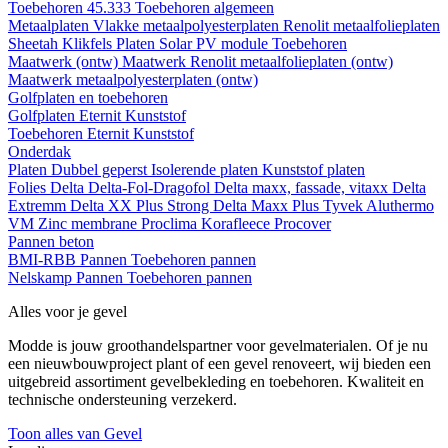
Toebehoren 45.333
Toebehoren algemeen
Metaalplaten
Vlakke metaalpolyesterplaten
Renolit metaalfolieplaten
Sheetah Klikfels
Platen
Solar PV module
Toebehoren
Maatwerk (ontw)
Maatwerk Renolit metaalfolieplaten (ontw)
Maatwerk metaalpolyesterplaten (ontw)
Golfplaten en toebehoren
Golfplaten
Eternit
Kunststof
Toebehoren
Eternit
Kunststof
Onderdak
Platen
Dubbel geperst
Isolerende platen
Kunststof platen
Folies
Delta
Delta-Fol-Dragofol
Delta maxx, fassade, vitaxx
Delta
Extremm
Delta XX Plus Strong
Delta Maxx Plus
Tyvek
Aluthermo
VM Zinc membrane
Proclima
Korafleece
Procover
Pannen beton
BMI-RBB
Pannen
Toebehoren pannen
Nelskamp
Pannen
Toebehoren pannen
Alles voor je gevel
Modde is jouw groothandelspartner voor gevelmaterialen. Of je nu
een nieuwbouwproject plant of een gevel renoveert, wij bieden een
uitgebreid assortiment gevelbekleding en toebehoren. Kwaliteit en
technische ondersteuning verzekerd.
Toon alles van Gevel