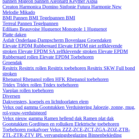
pannen
Migeon pannen
Aleonard
Keymer
Aspia
Creaton
Harmonica
Domino
Sinfonie
Futura
Harmonie New
Melodie
Mikado
BMI
Pannen BMI
Tegelpannen BMI
Terreal
Pannen
Tegelpannen
Edilians
Beauvoise Huguenot
Monopole 1 Huguenot
Platte daken
Asfalt
Onderlaag-Dampscherm
Bovenlaag
Groendaken
Elevate EPDM Rubbergard
Elevate EPDM niet zelfklevende
stroken
Elevate EPDM SA zelfklevende stroken
Elevate EPDM
Rubbergard rollen
Elevate EPDM Toebehoren
Groendak
Resitrix
Resitrix rollen
Resitrix toebehoren
Resitrix SKW Full bond
stroken
Rhepanol
Rhepanol rollen HFK
Rhepanol toebehoren
Tridex
Tridex rollen
Tridex toebehoren
Vaeplan
rollen
toebehoren
Diversen
Dakvensters, koepels en lichtdoorlaten elem
Velux oud gamma
Gootstukken
Verduistering
Jaloezie, zonne, mug,
rol-vouw-verduistgord
Velux nieuw gamma
Ramen hellend dak
Ramen plat dak
Gootstukken
Gordijnen en rolluiken
Elektrische toebehoren
Toebehoren rookafvoer
Velux ZZZ-ZCE-ZCT-ZGA-ZOZ-ZTB-
ZTL-ZTR-ZTV
IPL vervangingsbeglazing
Binnenbekleding