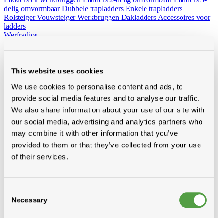
delig omvormbaar
Dubbele trapladders
Enkele trapladders
Rolsteiger
Vouwsteiger
Werkbruggen
Dakladders
Accessoires voor
ladders
Werfradios
Alles van hout
Van constructiehout zoals kepers, voligen en pannelatten tot
This website uses cookies
afwerkingshout zoals planchetten, platen en boordplanken – bij
Modde vind je een ruim aanbod houtproducten voor elke
We use cookies to personalise content and ads, to
toepassing.
provide social media features and to analyse our traffic.
We also share information about your use of our site with
Toon alles van Hout
Loading...
our social media, advertising and analytics partners who
Pannelatten
may combine it with other information that you’ve
Epicia
provided to them or that they’ve collected from your use
RND
Stoflatten
of their services.
Voligen
RND gedrenkt
3/4
4/4
6/4
RND niet gedrenkt
3/4
4/4
Douglas gedrenkt
Consent
Vuren
Necessary
Selection
KVH-FJ gedrenkt
KVH-FJ niet gedrenkt