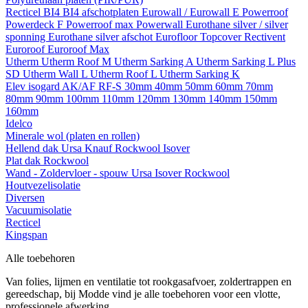
Recticel
BI4
BI4 afschotplaten
Eurowall / Eurowall E
Powerroof
Powerdeck F
Powerroof max
Powerwall
Eurothane silver / silver
sponning
Eurothane silver afschot
Eurofloor
Topcover
Rectivent
Euroroof
Euroroof Max
Utherm
Utherm Roof M
Utherm Sarking A
Utherm Sarking L Plus
SD
Utherm Wall L
Utherm Roof L
Utherm Sarking K
Elev isogard AK/AF RF-S
30mm
40mm
50mm
60mm
70mm
80mm
90mm
100mm
110mm
120mm
130mm
140mm
150mm
160mm
Idelco
Minerale wol (platen en rollen)
Hellend dak
Ursa
Knauf
Rockwool
Isover
Plat dak
Rockwool
Wand - Zoldervloer - spouw
Ursa
Isover
Rockwool
Houtvezelisolatie
Diversen
Vacuumisolatie
Recticel
Kingspan
Alle toebehoren
Van folies, lijmen en ventilatie tot rookgasafvoer, zoldertrappen en
gereedschap, bij Modde vind je alle toebehoren voor een vlotte,
professionele afwerking.