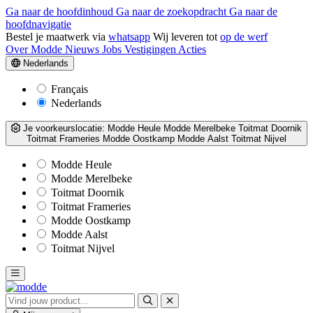
Ga naar de hoofdinhoud
Ga naar de zoekopdracht
Ga naar de
hoofdnavigatie
Bestel je maatwerk via
whatsapp
Wij leveren tot
op de werf
Over Modde
Nieuws
Jobs
Vestigingen
Acties
Nederlands
Français
Nederlands
Je voorkeurslocatie:
Modde Heule
Modde Merelbeke
Toitmat Doornik
Toitmat Frameries
Modde Oostkamp
Modde Aalst
Toitmat Nijvel
Modde Heule
Modde Merelbeke
Toitmat Doornik
Toitmat Frameries
Modde Oostkamp
Modde Aalst
Toitmat Nijvel