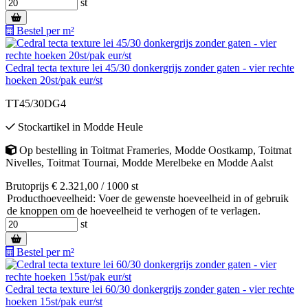
st
Bestel per m²
Cedral tecta texture lei 45/30 donkergrijs zonder gaten - vier rechte
hoeken 20st/pak eur/st
TT45/30DG4
Stockartikel
in
Modde Heule
Op bestelling
in
Toitmat Frameries
,
Modde Oostkamp
,
Toitmat
Nivelles
,
Toitmat Tournai
,
Modde Merelbeke
en
Modde Aalst
Brutoprijs € 2.321,00 / 1000 st
Producthoeveelheid: Voer de gewenste hoeveelheid in of gebruik
de knoppen om de hoeveelheid te verhogen of te verlagen.
st
Bestel per m²
Cedral tecta texture lei 60/30 donkergrijs zonder gaten - vier rechte
hoeken 15st/pak eur/st