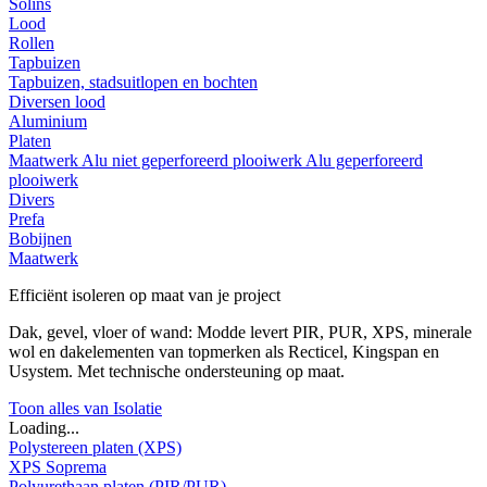
Solins
Lood
Rollen
Tapbuizen
Tapbuizen, stadsuitlopen en bochten
Diversen lood
Aluminium
Platen
Maatwerk
Alu niet geperforeerd plooiwerk
Alu geperforeerd
plooiwerk
Divers
Prefa
Bobijnen
Maatwerk
Efficiënt isoleren op maat van je project
Dak, gevel, vloer of wand: Modde levert PIR, PUR, XPS, minerale
wol en dakelementen van topmerken als Recticel, Kingspan en
Usystem. Met technische ondersteuning op maat.
Toon alles van Isolatie
Loading...
Polystereen platen (XPS)
XPS Soprema
Polyurethaan platen (PIR/PUR)