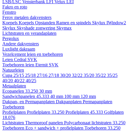
LSB/LSC
Vensterbank LFI
Velux LEI
Fakro en roto
Fenstro
Ferov metalen dakvensters
Koepels
Koepels
Opstanden
Ramen en spindels
Skylux IWindow2
Skylux Skyshade zonwering
Skymax
Lichtstraten en verandaplaten
Pergolux
Andere dakvensters
Luxlight dakraam
Vezelcement leien en toebehoren
Leien
Cedral
SVK
Toebehoren leien
Eternit
SVK
Natuurleien
Cupa
25/15
25/18
27/16
27/18
30/20
32/22
35/20
35/22
35/25
40/20
40/22
40/25
Metaalplaten
Ecopanelen 33.250
30 mm
Sandwichpanelen 45.333
40 mm
100 mm
120 mm
Dakpan- en Permapanplaten
Dakpanplaten
Permapanplaten
Toebehoren
Profielplaten
Profielplaten 33.250
Profielplaten 45.333
Golfplaten
18.076
Lichtstraten
Thermoroof panelen
Polycarbonaat lichtstraten 33.250
Toebehoren Eco + sandwich + profielplaten
Toebehoren 33.250