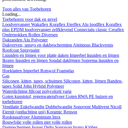
Toon alles van Toebehoren
Loading...
Toebehoren voor dak en gevel
Loodvervanger
Wakaflex
Koraflex
Eterflex
Alu loodflex
Koraflex
plus
EPDM loodvervanger zelfklevend
Connectalu classic
Creaflex
Ondernokken
Rollen
Diversen
Dakranden
Alu
Polyester
Dakverven, sprays en dakbescherming
Algimous
Blackvernis
Roofcoat
Spraypaint
Liquiden en lijmen voor platte daken
Imperbel liquiden en lijmen
Ikopro liquiden en lijmen
Soudal daklijmen
Soprema liquiden en
lijmen
Hoeklatten
Imperbel
Rotswol
Foamglas
Gas
Siliconen, kitten, tapes, schuimen
Siliconen, kitten, lijmen
Banden-
tapes
Solid John Hybrid Polymeer
Waterdichting
fillcoat
polycolorit
varia
Goten kunststof, regenwaterafvoer
Goten
RWA
PE buizen en
toebehoren
Ventilatie
Enkelwandig
Dubbelwandig
Sonovent
Multivent
Nicoll
Eternit (ontluchting uni)
Koramic
Renson
Rookgasafvoer
Aluminium
Inox
Bouwfolie
volle rollen
niet volle rollen
Dampschermen
Isover
Delta
Sopravap hygro
Klöber