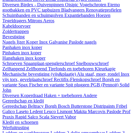
Diversen
Birdex - Duivenpinnen Oisipic
Vogelschroten
Eterno
gootbakken en PVC tapbuizen
Bladvangers
Renovatieprofielen
Schuimbanden en schuimgolven
Expantiebanden
Hoezen
Tegeldragers
Mitrons
Aeros
Kabeldoorvoer
Zoldertrappen
Bevestiging
Nagels
Ijzer
Koper
Inox
Galvanise
Paslode nagels
Panhaken
inox
koper
Pinhaken
inox
koper
Hanghaken
inox
koper
Schroeven
Spaanplaat-spenglerschroef
Snelbouwschroef
Zelftappend
Zelfborend
Tirefonds en toebehoren
Kleurkapje
Mechanische bevestiging (vijs&plaatje)
Alu staaf, moer, rondel
Inox
vijs torx, gevelplaatschroef
Rectifix-Flenskopschroef
Borgh en
variante
Spax
Fischer en variante
Spit pluggen
PGB (Pennoit)
Solid
John
Diversen
Koperdraad
Haken + toebehoren
Andere
Gereedschap en kledij
Gereedschap
Beltracy
Borgh
Bosch
Butterstone
Distripaints
Fribel
Galico
Laseto
Ledent
Leuco
Lismont
Makita
Marcovis
Paslode
Prof
Praxis
Rapid
Salco
Scala
Sievert
Vabor
Kledij en schoenen
Werfuitrusting
Ladders en werkbruggen
Ladders 2-delig omvormbaar
Ladders 3-