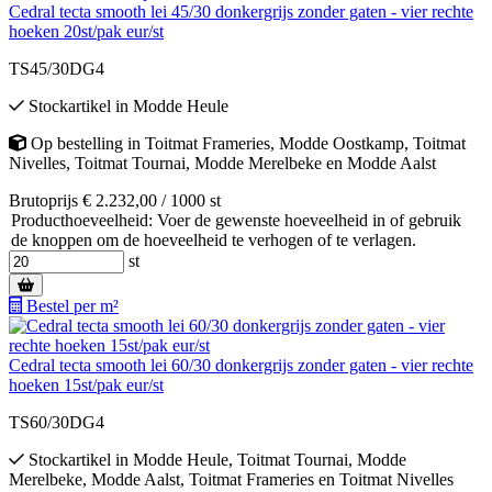
Cedral tecta smooth lei 45/30 donkergrijs zonder gaten - vier rechte
hoeken 20st/pak eur/st
TS45/30DG4
Stockartikel
in
Modde Heule
Op bestelling
in
Toitmat Frameries
,
Modde Oostkamp
,
Toitmat
Nivelles
,
Toitmat Tournai
,
Modde Merelbeke
en
Modde Aalst
Brutoprijs € 2.232,00 / 1000 st
Producthoeveelheid: Voer de gewenste hoeveelheid in of gebruik
de knoppen om de hoeveelheid te verhogen of te verlagen.
st
Bestel per m²
Cedral tecta smooth lei 60/30 donkergrijs zonder gaten - vier rechte
hoeken 15st/pak eur/st
TS60/30DG4
Stockartikel
in
Modde Heule
,
Toitmat Tournai
,
Modde
Merelbeke
,
Modde Aalst
,
Toitmat Frameries
en
Toitmat Nivelles