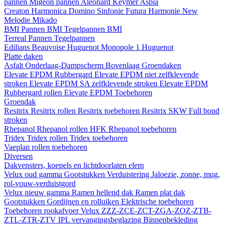
pannen
Migeon pannen
Aleonard
Keymer
Aspia
Creaton
Harmonica
Domino
Sinfonie
Futura
Harmonie New
Melodie
Mikado
BMI
Pannen BMI
Tegelpannen BMI
Terreal
Pannen
Tegelpannen
Edilians
Beauvoise Huguenot
Monopole 1 Huguenot
Platte daken
Asfalt
Onderlaag-Dampscherm
Bovenlaag
Groendaken
Elevate EPDM Rubbergard
Elevate EPDM niet zelfklevende
stroken
Elevate EPDM SA zelfklevende stroken
Elevate EPDM
Rubbergard rollen
Elevate EPDM Toebehoren
Groendak
Resitrix
Resitrix rollen
Resitrix toebehoren
Resitrix SKW Full bond
stroken
Rhepanol
Rhepanol rollen HFK
Rhepanol toebehoren
Tridex
Tridex rollen
Tridex toebehoren
Vaeplan
rollen
toebehoren
Diversen
Dakvensters, koepels en lichtdoorlaten elem
Velux oud gamma
Gootstukken
Verduistering
Jaloezie, zonne, mug,
rol-vouw-verduistgord
Velux nieuw gamma
Ramen hellend dak
Ramen plat dak
Gootstukken
Gordijnen en rolluiken
Elektrische toebehoren
Toebehoren rookafvoer
Velux ZZZ-ZCE-ZCT-ZGA-ZOZ-ZTB-
ZTL-ZTR-ZTV
IPL vervangingsbeglazing
Binnenbekleding