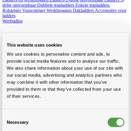
delig omvormbaar
Dubbele trapladders
Enkele trapladders
Rolsteiger
Vouwsteiger
Werkbruggen
Dakladders
Accessoires voor
ladders
Werfradios
Alles van hout
Van constructiehout zoals kepers, voligen en pannelatten tot
This website uses cookies
afwerkingshout zoals planchetten, platen en boordplanken – bij
Modde vind je een ruim aanbod houtproducten voor elke
We use cookies to personalise content and ads, to
toepassing.
provide social media features and to analyse our traffic.
Toon alles van Hout
We also share information about your use of our site with
Loading...
our social media, advertising and analytics partners who
Pannelatten
may combine it with other information that you’ve
Epicia
RND
provided to them or that they’ve collected from your use
Stoflatten
of their services.
Voligen
RND gedrenkt
3/4
4/4
6/4
RND niet gedrenkt
3/4
4/4
Douglas gedrenkt
Consent
Vuren
Necessary
Selection
KVH-FJ gedrenkt
KVH-FJ niet gedrenkt