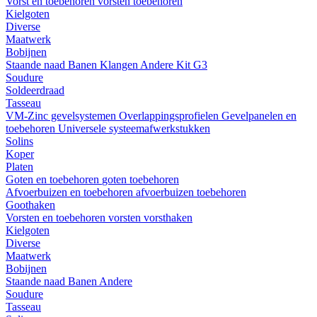
Vorst en toebehoren
vorsten
toebehoren
Kielgoten
Diverse
Maatwerk
Bobijnen
Staande naad
Banen
Klangen
Andere
Kit G3
Soudure
Soldeerdraad
Tasseau
VM-Zinc gevelsystemen
Overlappingsprofielen
Gevelpanelen en
toebehoren
Universele systeemafwerkstukken
Solins
Koper
Platen
Goten en toebehoren
goten
toebehoren
Afvoerbuizen en toebehoren
afvoerbuizen
toebehoren
Goothaken
Vorsten en toebehoren
vorsten
vorsthaken
Kielgoten
Diverse
Maatwerk
Bobijnen
Staande naad
Banen
Andere
Soudure
Tasseau