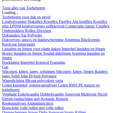
Toon alles van Toebehoren
Loading...
Toebehoren voor dak en gevel
Loodvervanger
Wakaflex
Koraflex
Eterflex
Alu loodflex
Koraflex
plus
EPDM loodvervanger zelfklevend
Connectalu classic
Creaflex
Ondernokken
Rollen
Diversen
Dakranden
Alu
Polyester
Dakverven, sprays en dakbescherming
Algimous
Blackvernis
Roofcoat
Spraypaint
Liquiden en lijmen voor platte daken
Imperbel liquiden en lijmen
Ikopro liquiden en lijmen
Soudal daklijmen
Soprema liquiden en
lijmen
Hoeklatten
Imperbel
Rotswol
Foamglas
Gas
Siliconen, kitten, tapes, schuimen
Siliconen, kitten, lijmen
Banden-
tapes
Solid John Hybrid Polymeer
Waterdichting
fillcoat
polycolorit
varia
Goten kunststof, regenwaterafvoer
Goten
RWA
PE buizen en
toebehoren
Ventilatie
Enkelwandig
Dubbelwandig
Sonovent
Multivent
Nicoll
Eternit (ontluchting uni)
Koramic
Renson
Rookgasafvoer
Aluminium
Inox
Bouwfolie
volle rollen
niet volle rollen
Dampschermen
Isover
Delta
Sopravap hygro
Klöber