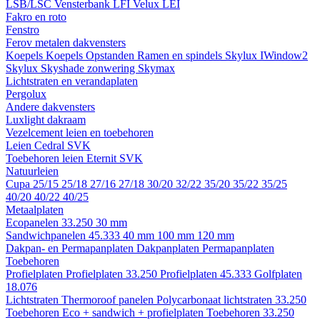
LSB/LSC
Vensterbank LFI
Velux LEI
Fakro en roto
Fenstro
Ferov metalen dakvensters
Koepels
Koepels
Opstanden
Ramen en spindels
Skylux IWindow2
Skylux Skyshade zonwering
Skymax
Lichtstraten en verandaplaten
Pergolux
Andere dakvensters
Luxlight dakraam
Vezelcement leien en toebehoren
Leien
Cedral
SVK
Toebehoren leien
Eternit
SVK
Natuurleien
Cupa
25/15
25/18
27/16
27/18
30/20
32/22
35/20
35/22
35/25
40/20
40/22
40/25
Metaalplaten
Ecopanelen 33.250
30 mm
Sandwichpanelen 45.333
40 mm
100 mm
120 mm
Dakpan- en Permapanplaten
Dakpanplaten
Permapanplaten
Toebehoren
Profielplaten
Profielplaten 33.250
Profielplaten 45.333
Golfplaten
18.076
Lichtstraten
Thermoroof panelen
Polycarbonaat lichtstraten 33.250
Toebehoren Eco + sandwich + profielplaten
Toebehoren 33.250