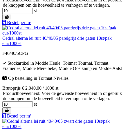
de knoppen om de hoeveelheid te verhogen of te verlagen.
st
Bestel per m²
Cedral alterna lei ruit 40/40/05 parelgrijs drie gaten 10st/pak
eur/1000st
F40/40/5CPG
Stockartikel
in
Modde Heule
,
Toitmat Tournai
,
Toitmat
Frameries
,
Modde Merelbeke
,
Modde Oostkamp
en
Modde Aalst
Op bestelling
in
Toitmat Nivelles
Brutoprijs € 2.040,00 / 1000 st
Producthoeveelheid: Voer de gewenste hoeveelheid in of gebruik
de knoppen om de hoeveelheid te verhogen of te verlagen.
st
Bestel per m²