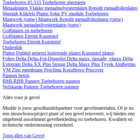
Toebehoren 45.333
Toebehoren algemeen
Metaalplaten
Vlakke metaalpolyesterplaten
Renolit metaalfolieplaten
Sheetah Klikfels
Platen
Solar PV module
Toebehoren
Maatwerk (ontw)
Maatwerk Renolit metaalfolieplaten (ontw)
Maatwerk metaalpolyesterplaten (ontw)
Golfplaten en toebehoren
Golfplaten
Eternit
Kunststof
Toebehoren
Eternit
Kunststof
Onderdak
Platen
Dubbel geperst
Isolerende platen
Kunststof platen
Folies
Delta
Delta-Fol-Dragofol
Delta maxx, fassade, vitaxx
Delta
Extremm
Delta XX Plus Strong
Delta Maxx Plus
Tyvek
Aluthermo
VM Zinc membrane
Proclima
Korafleece
Procover
Pannen beton
BMI-RBB
Pannen
Toebehoren pannen
Nelskamp
Pannen
Toebehoren pannen
Alles voor je gevel
Modde is jouw groothandelspartner voor gevelmaterialen. Of je nu
een nieuwbouwproject plant of een gevel renoveert, wij bieden een
uitgebreid assortiment gevelbekleding en toebehoren. Kwaliteit en
technische ondersteuning verzekerd.
Toon alles van Gevel