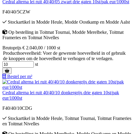
Cedral alterna lei ruit 40/40/05 zwart drie gaten 10st/pak eur/1000st
F40/40/5CZW
Stockartikel
in
Modde Heule
,
Modde Oostkamp
en
Modde Aalst
Op bestelling
in
Toitmat Tournai
,
Modde Merelbeke
,
Toitmat
Frameries
en
Toitmat Nivelles
Brutoprijs € 2.040,00 / 1000 st
Producthoeveelheid: Voer de gewenste hoeveelheid in of gebruik
de knoppen om de hoeveelheid te verhogen of te verlagen.
st
Bestel per m²
Cedral alterna lei ruit 40/40/10 donkergrijs drie gaten 10st/pak
eur/1000st
F40/40/10CDG
Stockartikel
in
Modde Heule
,
Toitmat Tournai
,
Toitmat Frameries
en
Toitmat Nivelles
Op bestelling
in
Modde Merelbeke
,
Modde Oostkamp
en
Modde