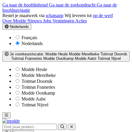
Ga naar de hoofdinhoud
Ga naar de zoekopdracht
Ga naar de
hoofdnavigatie
Bestel je maatwerk via
whatsapp
Wij leveren tot
op de werf
Over Modde
Nieuws
Jobs
Vestigingen
Acties
Nederlands
Français
Nederlands
Je voorkeurslocatie:
Modde Heule
Modde Merelbeke
Toitmat Doornik
Toitmat Frameries
Modde Oostkamp
Modde Aalst
Toitmat Nijvel
Modde Heule
Modde Merelbeke
Toitmat Doornik
Toitmat Frameries
Modde Oostkamp
Modde Aalst
Toitmat Nijvel