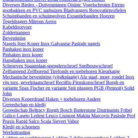
Diversen
Birdex - Duivenpinnen Oisipic
Vogelschroten
Eterno
gootbakken en PVC tapbuizen
Bladvangers
Renovatieprofielen
Schuimbanden en schuimgolven
Expantiebanden
Hoezen
Tegeldragers
Mitrons
Aeros
Kabeldoorvoer
Zoldertrappen
Bevestiging
Nagels
Ijzer
Koper
Inox
Galvanise
Paslode nagels
Panhaken
inox
koper
Pinhaken
inox
koper
Hanghaken
inox
koper
Schroeven
Spaanplaat-spenglerschroef
Snelbouwschroef
Zelftappend
Zelfborend
Tirefonds en toebehoren
Kleurkapje
Mechanische bevestiging (vijs&plaatje)
Alu staaf, moer, rondel
Inox
vijs torx, gevelplaatschroef
Rectifix-Flenskopschroef
Borgh en
variante
Spax
Fischer en variante
Spit pluggen
PGB (Pennoit)
Solid
John
Diversen
Koperdraad
Haken + toebehoren
Andere
Gereedschap en kledij
Gereedschap
Beltracy
Borgh
Bosch
Butterstone
Distripaints
Fribel
Galico
Laseto
Ledent
Leuco
Lismont
Makita
Marcovis
Paslode
Prof
Praxis
Rapid
Salco
Scala
Sievert
Vabor
Kledij en schoenen
Werfuitrusting
Ladders en werkbruggen
Ladders 2-delig omvormbaar
Ladders 3-