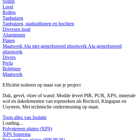
Solins
Lood
Rollen
Tapbuizen
Tapbuizen, stadsuitlopen en bochten
Diversen lood
Aluminium
Platen
Maatwerk
Alu niet geperforeerd plooiwerk
Alu geperforeerd
plooiwerk
Divers
Prefa
Bobijnen
Maatwerk
Efficiënt isoleren op maat van je project
Dak, gevel, vloer of wand: Modde levert PIR, PUR, XPS, minerale
wol en dakelementen van topmerken als Recticel, Kingspan en
Usystem. Met technische ondersteuning op maat.
Toon alles van Isolatie
Loading...
Polystereen platen (XPS)
XPS Soprema
Polyurethaan platen (PIR/PUR)