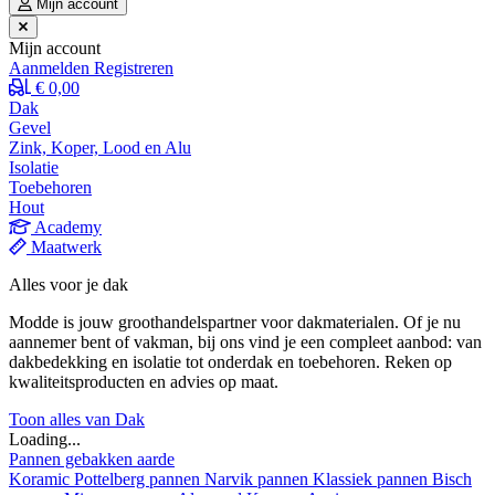
Mijn account
Mijn account
Aanmelden
Registreren
€ 0,00
Dak
Gevel
Zink, Koper, Lood en Alu
Isolatie
Toebehoren
Hout
Academy
Maatwerk
Alles voor je dak
Modde is jouw groothandelspartner voor dakmaterialen. Of je nu
aannemer bent of vakman, bij ons vind je een compleet aanbod: van
dakbedekking en isolatie tot onderdak en toebehoren. Reken op
kwaliteitsproducten en advies op maat.
Toon alles van Dak
Loading...
Pannen gebakken aarde
Koramic
Pottelberg pannen
Narvik pannen
Klassiek pannen
Bisch