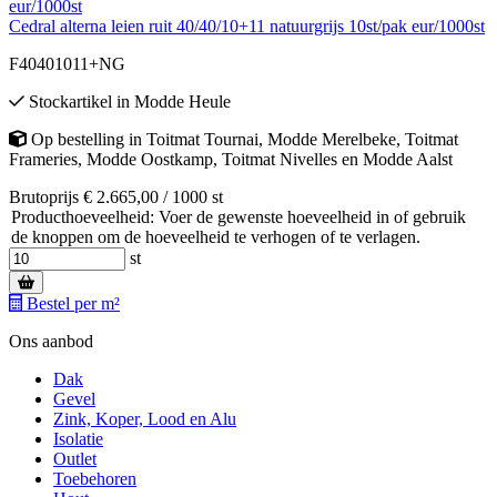
Cedral alterna leien ruit 40/40/10+11 natuurgrijs 10st/pak eur/1000st
F40401011+NG
Stockartikel
in
Modde Heule
Op bestelling
in
Toitmat Tournai
,
Modde Merelbeke
,
Toitmat
Frameries
,
Modde Oostkamp
,
Toitmat Nivelles
en
Modde Aalst
Brutoprijs € 2.665,00 / 1000 st
Producthoeveelheid: Voer de gewenste hoeveelheid in of gebruik
de knoppen om de hoeveelheid te verhogen of te verlagen.
st
Bestel per m²
Ons aanbod
Dak
Gevel
Zink, Koper, Lood en Alu
Isolatie
Outlet
Toebehoren