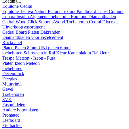
Loading...
Equitone-Cedral
Equitone
Tectiva
Natura
Pictura
Textura
Paintboard
Linea
Coloura
Lunara
Inspira
Algemene toebehoren Equitone
Diamantbladen
Cedral
Wood
Click Smooth-Wood
Toebehoren Cedral
Diversen
Uitverkoop assortiment
Cedral Board
Platen
Dakranden
Diamantbladen voor vezelcement
Rockpanel
Platen
Platen 8 mm
UNI platen 6 mm
toebehoren
Schroeven in Ral Kleur
Kantenlak in Ral kleur
Trespa Meteon - Izeon - Pura
Platen
Izeon
Meteon
toebehoren
Deceuninck
Deeplas
Muurvinyl
Gevel
Toebehoren
SVK
Fasonit leien
Andere bouwplaten
Promatec
Eterboard
Eterbacker