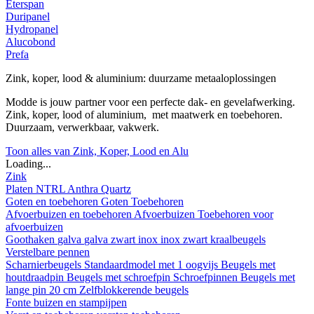
Eterspan
Duripanel
Hydropanel
Alucobond
Prefa
Zink, koper, lood & aluminium: duurzame metaaloplossingen
Modde is jouw partner voor een perfecte dak- en gevelafwerking.
Zink, koper, lood of aluminium, met maatwerk en toebehoren.
Duurzaam, verwerkbaar, vakwerk.
Toon alles van Zink, Koper, Lood en Alu
Loading...
Zink
Platen
NTRL
Anthra
Quartz
Goten en toebehoren
Goten
Toebehoren
Afvoerbuizen en toebehoren
Afvoerbuizen
Toebehoren voor
afvoerbuizen
Goothaken
galva
galva zwart
inox
inox zwart
kraalbeugels
Verstelbare pennen
Scharnierbeugels
Standaardmodel met 1 oogvijs
Beugels met
houtdraadpin
Beugels met schroefpin
Schroefpinnen
Beugels met
lange pin 20 cm
Zelfblokkerende beugels
Fonte buizen en stampijpen