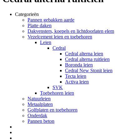
Categorieën
Pannen gebakken aarde
Platte daken
Dakvensters, koepels en lichtdoorlaten elem
Vezelcement leien en toebehoren
Leien
Cedral
Cedral alterna leien
Cedral alterna ruitleien
Boronda leien
Cedral New Stonit leien
Tecta leien
Activa leien
SVK
Toebehoren leien
Natuurleien
Metaalplaten
Golfplaten en toebehoren
Onderdak
Pannen beton