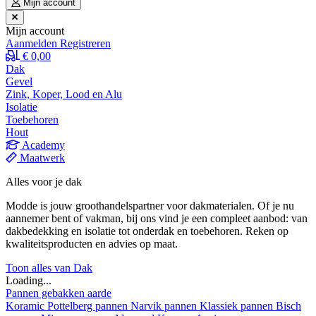
Mijn account
Mijn account
Aanmelden
Registreren
€ 0,00
Dak
Gevel
Zink, Koper, Lood en Alu
Isolatie
Toebehoren
Hout
Academy
Maatwerk
Alles voor je dak
Modde is jouw groothandelspartner voor dakmaterialen. Of je nu
aannemer bent of vakman, bij ons vind je een compleet aanbod: van
dakbedekking en isolatie tot onderdak en toebehoren. Reken op
kwaliteitsproducten en advies op maat.
Toon alles van Dak
Loading...
Pannen gebakken aarde
Koramic
Pottelberg pannen
Narvik pannen
Klassiek pannen
Bisch