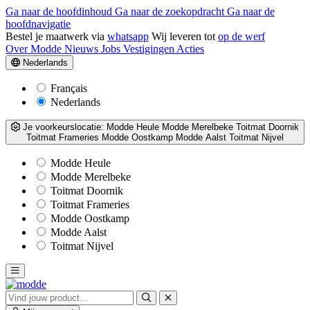
Ga naar de hoofdinhoud
Ga naar de zoekopdracht
Ga naar de
hoofdnavigatie
Bestel je maatwerk via
whatsapp
Wij leveren tot
op de werf
Over Modde
Nieuws
Jobs
Vestigingen
Acties
Nederlands
Français
Nederlands
Je voorkeurslocatie:
Modde Heule
Modde Merelbeke
Toitmat Doornik
Toitmat Frameries
Modde Oostkamp
Modde Aalst
Toitmat Nijvel
Modde Heule
Modde Merelbeke
Toitmat Doornik
Toitmat Frameries
Modde Oostkamp
Modde Aalst
Toitmat Nijvel