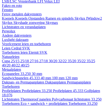
LSB/LSC
Vensterbank LFI
Velux LEI
Fakro en roto
Fenstro
Ferov metalen dakvensters
Koepels
Koepels
Opstanden
Ramen en spindels
Skylux IWindow2
Skylux Skyshade zonwering
Skymax
Lichtstraten en verandaplaten
Pergolux
Andere dakvensters
Luxlight dakraam
Vezelcement leien en toebehoren
Leien
Cedral
SVK
Toebehoren leien
Eternit
SVK
Natuurleien
Cupa
25/15
25/18
27/16
27/18
30/20
32/22
35/20
35/22
35/25
40/20
40/22
40/25
Metaalplaten
Ecopanelen 33.250
30 mm
Sandwichpanelen 45.333
40 mm
100 mm
120 mm
Dakpan- en Permapanplaten
Dakpanplaten
Permapanplaten
Toebehoren
Profielplaten
Profielplaten 33.250
Profielplaten 45.333
Golfplaten
18.076
Lichtstraten
Thermoroof panelen
Polycarbonaat lichtstraten 33.250
Toebehoren Eco + sandwich + profielplaten
Toebehoren 33.250