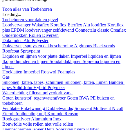
Toon alles van Toebehoren
Loading...
Toebehoren voor dak en gevel
Loodvervanger
Wakaflex
Koraflex
Eterflex
Alu loodflex
Koraflex
plus
EPDM loodvervanger zelfklevend
Connectalu classic
Creaflex
Ondernokken
Rollen
Diversen
Dakranden
Alu
Polyester
Dakverven, sprays en dakbescherming
Algimous
Blackvernis
Roofcoat
Spraypaint
Liquiden en lijmen voor platte daken
Imperbel liquiden en lijmen
Ikopro liquiden en lijmen
Soudal daklijmen
Soprema liquiden en
lijmen
Hoeklatten
Imperbel
Rotswol
Foamglas
Gas
Siliconen, kitten, tapes, schuimen
Siliconen, kitten, lijmen
Banden-
tapes
Solid John Hybrid Polymeer
Waterdichting
fillcoat
polycolorit
varia
Goten kunststof, regenwaterafvoer
Goten
RWA
PE buizen en
toebehoren
Ventilatie
Enkelwandig
Dubbelwandig
Sonovent
Multivent
Nicoll
Eternit (ontluchting uni)
Koramic
Renson
Rookgasafvoer
Aluminium
Inox
Bouwfolie
volle rollen
niet volle rollen
Dampschermen
Isover
Delta
Sopravap hygro
Klöber