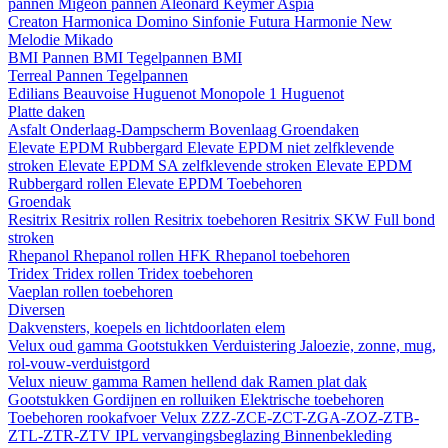
pannen
Migeon pannen
Aleonard
Keymer
Aspia
Creaton
Harmonica
Domino
Sinfonie
Futura
Harmonie New
Melodie
Mikado
BMI
Pannen BMI
Tegelpannen BMI
Terreal
Pannen
Tegelpannen
Edilians
Beauvoise Huguenot
Monopole 1 Huguenot
Platte daken
Asfalt
Onderlaag-Dampscherm
Bovenlaag
Groendaken
Elevate EPDM Rubbergard
Elevate EPDM niet zelfklevende
stroken
Elevate EPDM SA zelfklevende stroken
Elevate EPDM
Rubbergard rollen
Elevate EPDM Toebehoren
Groendak
Resitrix
Resitrix rollen
Resitrix toebehoren
Resitrix SKW Full bond
stroken
Rhepanol
Rhepanol rollen HFK
Rhepanol toebehoren
Tridex
Tridex rollen
Tridex toebehoren
Vaeplan
rollen
toebehoren
Diversen
Dakvensters, koepels en lichtdoorlaten elem
Velux oud gamma
Gootstukken
Verduistering
Jaloezie, zonne, mug,
rol-vouw-verduistgord
Velux nieuw gamma
Ramen hellend dak
Ramen plat dak
Gootstukken
Gordijnen en rolluiken
Elektrische toebehoren
Toebehoren rookafvoer
Velux ZZZ-ZCE-ZCT-ZGA-ZOZ-ZTB-
ZTL-ZTR-ZTV
IPL vervangingsbeglazing
Binnenbekleding