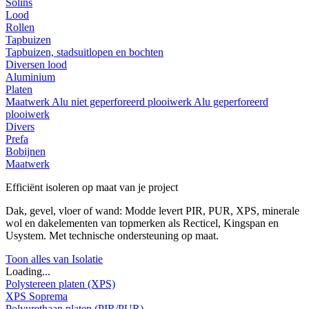
Solins
Lood
Rollen
Tapbuizen
Tapbuizen, stadsuitlopen en bochten
Diversen lood
Aluminium
Platen
Maatwerk
Alu niet geperforeerd plooiwerk
Alu geperforeerd
plooiwerk
Divers
Prefa
Bobijnen
Maatwerk
Efficiënt isoleren op maat van je project
Dak, gevel, vloer of wand: Modde levert PIR, PUR, XPS, minerale
wol en dakelementen van topmerken als Recticel, Kingspan en
Usystem. Met technische ondersteuning op maat.
Toon alles van Isolatie
Loading...
Polystereen platen (XPS)
XPS Soprema
Polyurethaan platen (PIR/PUR)