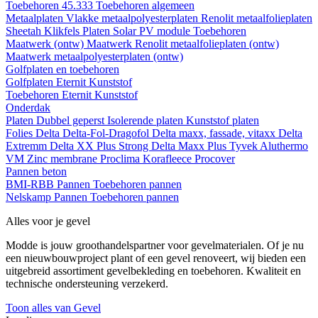
Toebehoren 45.333
Toebehoren algemeen
Metaalplaten
Vlakke metaalpolyesterplaten
Renolit metaalfolieplaten
Sheetah Klikfels
Platen
Solar PV module
Toebehoren
Maatwerk (ontw)
Maatwerk Renolit metaalfolieplaten (ontw)
Maatwerk metaalpolyesterplaten (ontw)
Golfplaten en toebehoren
Golfplaten
Eternit
Kunststof
Toebehoren
Eternit
Kunststof
Onderdak
Platen
Dubbel geperst
Isolerende platen
Kunststof platen
Folies
Delta
Delta-Fol-Dragofol
Delta maxx, fassade, vitaxx
Delta
Extremm
Delta XX Plus Strong
Delta Maxx Plus
Tyvek
Aluthermo
VM Zinc membrane
Proclima
Korafleece
Procover
Pannen beton
BMI-RBB
Pannen
Toebehoren pannen
Nelskamp
Pannen
Toebehoren pannen
Alles voor je gevel
Modde is jouw groothandelspartner voor gevelmaterialen. Of je nu
een nieuwbouwproject plant of een gevel renoveert, wij bieden een
uitgebreid assortiment gevelbekleding en toebehoren. Kwaliteit en
technische ondersteuning verzekerd.
Toon alles van Gevel