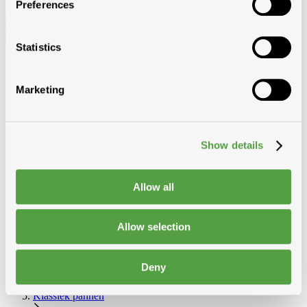
Preferences
Gyproclatten
Nederlands
Statistics
Français
Nederlands
Marketing
Toon alle categorieën
Toebehoren Klassiek VHV
Terug
Toon Toebehoren Klassiek VHV
vorst-gevelpan
Show details
noordboom
eindplaat-luchtpan
andere toebehoren
Allow all
Home
Dak
Allow selection
Pannen gebakken aarde
Deny
Koramic
Klassiek pannen