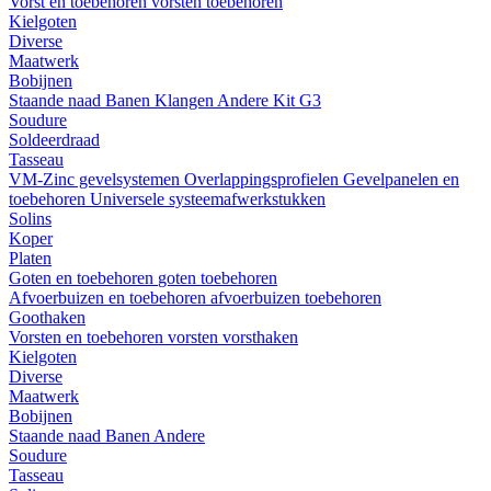
Vorst en toebehoren
vorsten
toebehoren
Kielgoten
Diverse
Maatwerk
Bobijnen
Staande naad
Banen
Klangen
Andere
Kit G3
Soudure
Soldeerdraad
Tasseau
VM-Zinc gevelsystemen
Overlappingsprofielen
Gevelpanelen en
toebehoren
Universele systeemafwerkstukken
Solins
Koper
Platen
Goten en toebehoren
goten
toebehoren
Afvoerbuizen en toebehoren
afvoerbuizen
toebehoren
Goothaken
Vorsten en toebehoren
vorsten
vorsthaken
Kielgoten
Diverse
Maatwerk
Bobijnen
Staande naad
Banen
Andere
Soudure
Tasseau