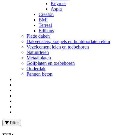
Keymer
Aspia
Creaton
BMI
Terreal
Edilians
Platte daken
Dakvensters, koepels en lichtdoorlaten elem
Vezelcement leien en toebehoren
Natuurleien
Metaalplaten
Golfplaten en toebehoren
Onderdak
Pannen beton
Filter