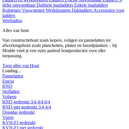
delig omvormbaar
Dubbele trapladders
Enkele trapladders
Rolsteiger
Vouwsteiger
Werkbruggen
Dakladders
Accessoires voor
ladders
Werfradios
Alles van hout
Van constructiehout zoals kepers, voligen en pannelatten tot
afwerkingshout zoals planchetten, platen en boordplanken – bij
Modde vind je een ruim aanbod houtproducten voor elke
toepassing.
Toon alles van Hout
Loading...
Pannelatten
Epicia
RND
Stoflatten
Voligen
RND gedrenkt
3/4
4/4
6/4
RND niet gedrenkt
3/4
4/4
Douglas gedrenkt
Vuren
KVH-FJ gedrenkt
KVH-FJ niet gedrenkt