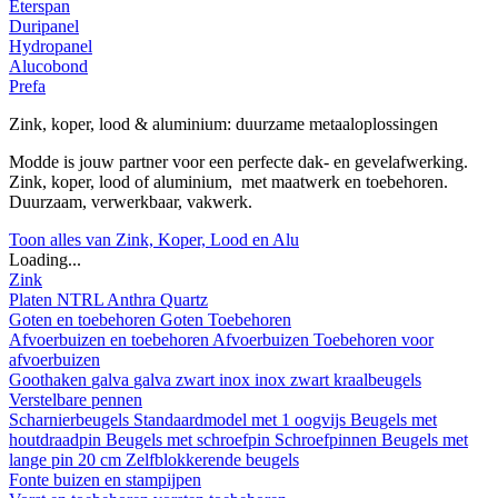
Eterspan
Duripanel
Hydropanel
Alucobond
Prefa
Zink, koper, lood & aluminium: duurzame metaaloplossingen
Modde is jouw partner voor een perfecte dak- en gevelafwerking.
Zink, koper, lood of aluminium, met maatwerk en toebehoren.
Duurzaam, verwerkbaar, vakwerk.
Toon alles van Zink, Koper, Lood en Alu
Loading...
Zink
Platen
NTRL
Anthra
Quartz
Goten en toebehoren
Goten
Toebehoren
Afvoerbuizen en toebehoren
Afvoerbuizen
Toebehoren voor
afvoerbuizen
Goothaken
galva
galva zwart
inox
inox zwart
kraalbeugels
Verstelbare pennen
Scharnierbeugels
Standaardmodel met 1 oogvijs
Beugels met
houtdraadpin
Beugels met schroefpin
Schroefpinnen
Beugels met
lange pin 20 cm
Zelfblokkerende beugels
Fonte buizen en stampijpen