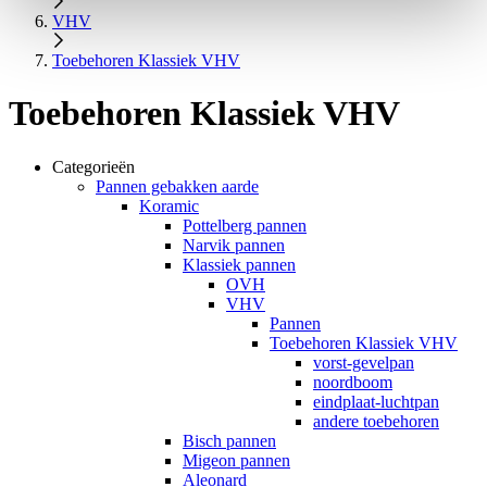
VHV
Toebehoren Klassiek VHV
Toebehoren Klassiek VHV
Categorieën
Pannen gebakken aarde
Koramic
Pottelberg pannen
Narvik pannen
Klassiek pannen
OVH
VHV
Pannen
Toebehoren Klassiek VHV
vorst-gevelpan
noordboom
eindplaat-luchtpan
andere toebehoren
Bisch pannen
Migeon pannen
Aleonard