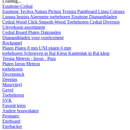
Loading...
Equitone-Cedral
Equitone
Tectiva
Natura
Pictura
Textura
Paintboard
Linea
Coloura
Lunara
Inspira
Algemene toebehoren Equitone
Diamantbladen
Cedral
Wood
Click Smooth-Wood
Toebehoren Cedral
Diversen
Uitverkoop assortiment
Cedral Board
Platen
Dakranden
Diamantbladen voor vezelcement
Rockpanel
Platen
Platen 8 mm
UNI platen 6 mm
toebehoren
Schroeven in Ral Kleur
Kantenlak in Ral kleur
Trespa Meteon - Izeon - Pura
Platen
Izeon
Meteon
toebehoren
Deceuninck
Deeplas
Muurvinyl
Gevel
Toebehoren
SVK
Fasonit leien
Andere bouwplaten
Promatec
Eterboard
Eterbacker