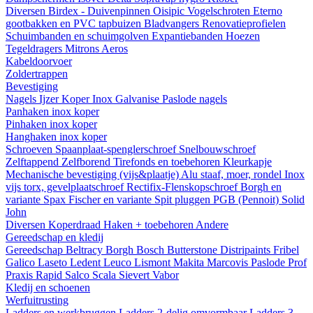
Diversen
Birdex - Duivenpinnen Oisipic
Vogelschroten
Eterno
gootbakken en PVC tapbuizen
Bladvangers
Renovatieprofielen
Schuimbanden en schuimgolven
Expantiebanden
Hoezen
Tegeldragers
Mitrons
Aeros
Kabeldoorvoer
Zoldertrappen
Bevestiging
Nagels
Ijzer
Koper
Inox
Galvanise
Paslode nagels
Panhaken
inox
koper
Pinhaken
inox
koper
Hanghaken
inox
koper
Schroeven
Spaanplaat-spenglerschroef
Snelbouwschroef
Zelftappend
Zelfborend
Tirefonds en toebehoren
Kleurkapje
Mechanische bevestiging (vijs&plaatje)
Alu staaf, moer, rondel
Inox
vijs torx, gevelplaatschroef
Rectifix-Flenskopschroef
Borgh en
variante
Spax
Fischer en variante
Spit pluggen
PGB (Pennoit)
Solid
John
Diversen
Koperdraad
Haken + toebehoren
Andere
Gereedschap en kledij
Gereedschap
Beltracy
Borgh
Bosch
Butterstone
Distripaints
Fribel
Galico
Laseto
Ledent
Leuco
Lismont
Makita
Marcovis
Paslode
Prof
Praxis
Rapid
Salco
Scala
Sievert
Vabor
Kledij en schoenen
Werfuitrusting
Ladders en werkbruggen
Ladders 2-delig omvormbaar
Ladders 3-