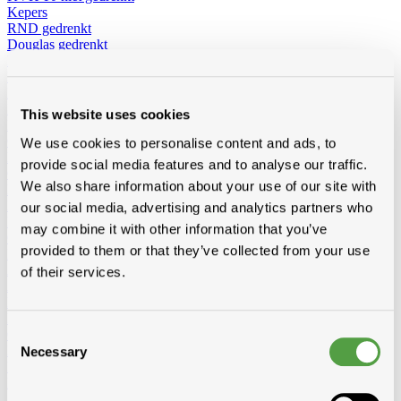
Kepers
RND gedrenkt
Douglas gedrenkt
Baddens, madrier
Baddens
RND gedrenkt
KVH-FJ gedrenkt
KVH-FJ niet gedrenkt
Douglas gedrenkt
Madrier
RND gedrenkt
KVH-FJ gedrenkt
KVH-FJ niet gedrenkt
This website uses cookies
Douglas gedrenkt
Cls
We use cookies to personalise content and ads, to
Niet-geïmpregneerd
provide social media features and to analyse our traffic.
Geimpregneerd
We also share information about your use of our site with
Boordplanken
RND
our social media, advertising and analytics partners who
Meranti
may combine it with other information that you’ve
Ceder
provided to them or that they’ve collected from your use
Planchetten
Ayous Planchetten
Ayous thermo triple
Ayous thermo vlak
of their services.
Andere planchetten
Noordboomlatten
Platen
Consent
OSB
Multiplex en Elliotis
Necessary
Selection
Betontriplex
MDF
Solid John spouwplaat