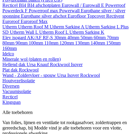
Recticel
BI4
BI4 afschotplaten
Eurowall / Eurowall E
Powerroof
Powerdeck F
Powerroof max
Powerwall
Eurothane silver / silver
sponning
Eurothane silver afschot
Eurofloor
Topcover
Rectivent
Euroroof
Euroroof Max
Utherm
Utherm Roof M
Utherm Sarking A
Utherm Sarking L Plus
SD
Utherm Wall L
Utherm Roof L
Utherm Sarking K
Elev isogard AK/AF RF-S
30mm
40mm
50mm
60mm
70mm
80mm
90mm
100mm
110mm
120mm
130mm
140mm
150mm
160mm
Idelco
Minerale wol (platen en rollen)
Hellend dak
Ursa
Knauf
Rockwool
Isover
Plat dak
Rockwool
Wand - Zoldervloer - spouw
Ursa
Isover
Rockwool
Houtvezelisolatie
Diversen
Vacuumisolatie
Recticel
Kingspan
Alle toebehoren
Van folies, lijmen en ventilatie tot rookgasafvoer, zoldertrappen en
gereedschap, bij Modde vind je alle toebehoren voor een vlotte,
professionele afwerking.