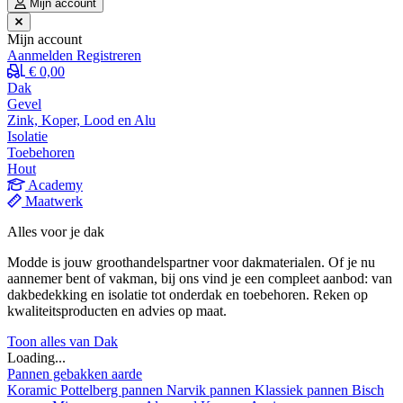
Mijn account
Mijn account
Aanmelden
Registreren
€ 0,00
Dak
Gevel
Zink, Koper, Lood en Alu
Isolatie
Toebehoren
Hout
Academy
Maatwerk
Alles voor je dak
Modde is jouw groothandelspartner voor dakmaterialen. Of je nu
aannemer bent of vakman, bij ons vind je een compleet aanbod: van
dakbedekking en isolatie tot onderdak en toebehoren. Reken op
kwaliteitsproducten en advies op maat.
Toon alles van Dak
Loading...
Pannen gebakken aarde
Koramic
Pottelberg pannen
Narvik pannen
Klassiek pannen
Bisch