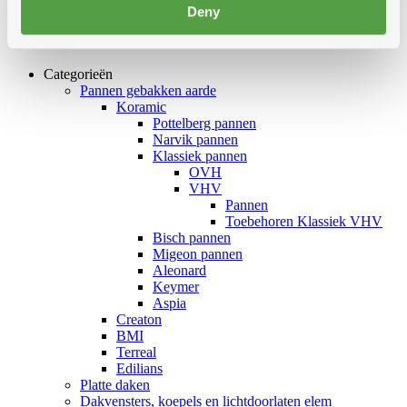
Deny
VHV
Categorieën
Pannen gebakken aarde
Koramic
Pottelberg pannen
Narvik pannen
Klassiek pannen
OVH
VHV
Pannen
Toebehoren Klassiek VHV
Bisch pannen
Migeon pannen
Aleonard
Keymer
Aspia
Creaton
BMI
Terreal
Edilians
Platte daken
Dakvensters, koepels en lichtdoorlaten elem