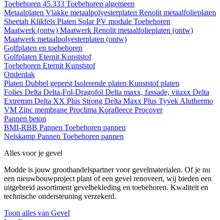
Toebehoren 45.333
Toebehoren algemeen
Metaalplaten
Vlakke metaalpolyesterplaten
Renolit metaalfolieplaten
Sheetah Klikfels
Platen
Solar PV module
Toebehoren
Maatwerk (ontw)
Maatwerk Renolit metaalfolieplaten (ontw)
Maatwerk metaalpolyesterplaten (ontw)
Golfplaten en toebehoren
Golfplaten
Eternit
Kunststof
Toebehoren
Eternit
Kunststof
Onderdak
Platen
Dubbel geperst
Isolerende platen
Kunststof platen
Folies
Delta
Delta-Fol-Dragofol
Delta maxx, fassade, vitaxx
Delta
Extremm
Delta XX Plus Strong
Delta Maxx Plus
Tyvek
Aluthermo
VM Zinc membrane
Proclima
Korafleece
Procover
Pannen beton
BMI-RBB
Pannen
Toebehoren pannen
Nelskamp
Pannen
Toebehoren pannen
Alles voor je gevel
Modde is jouw groothandelspartner voor gevelmaterialen. Of je nu
een nieuwbouwproject plant of een gevel renoveert, wij bieden een
uitgebreid assortiment gevelbekleding en toebehoren. Kwaliteit en
technische ondersteuning verzekerd.
Toon alles van Gevel