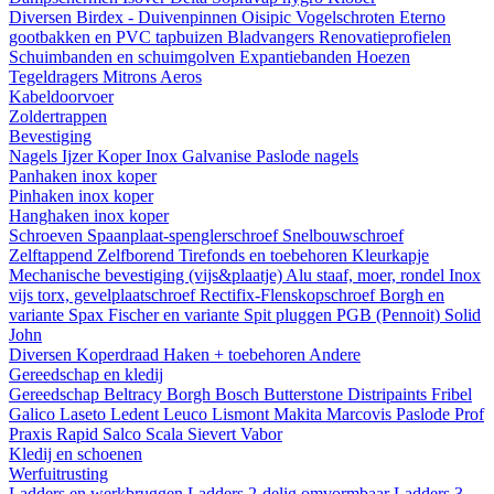
Diversen
Birdex - Duivenpinnen Oisipic
Vogelschroten
Eterno
gootbakken en PVC tapbuizen
Bladvangers
Renovatieprofielen
Schuimbanden en schuimgolven
Expantiebanden
Hoezen
Tegeldragers
Mitrons
Aeros
Kabeldoorvoer
Zoldertrappen
Bevestiging
Nagels
Ijzer
Koper
Inox
Galvanise
Paslode nagels
Panhaken
inox
koper
Pinhaken
inox
koper
Hanghaken
inox
koper
Schroeven
Spaanplaat-spenglerschroef
Snelbouwschroef
Zelftappend
Zelfborend
Tirefonds en toebehoren
Kleurkapje
Mechanische bevestiging (vijs&plaatje)
Alu staaf, moer, rondel
Inox
vijs torx, gevelplaatschroef
Rectifix-Flenskopschroef
Borgh en
variante
Spax
Fischer en variante
Spit pluggen
PGB (Pennoit)
Solid
John
Diversen
Koperdraad
Haken + toebehoren
Andere
Gereedschap en kledij
Gereedschap
Beltracy
Borgh
Bosch
Butterstone
Distripaints
Fribel
Galico
Laseto
Ledent
Leuco
Lismont
Makita
Marcovis
Paslode
Prof
Praxis
Rapid
Salco
Scala
Sievert
Vabor
Kledij en schoenen
Werfuitrusting
Ladders en werkbruggen
Ladders 2-delig omvormbaar
Ladders 3-