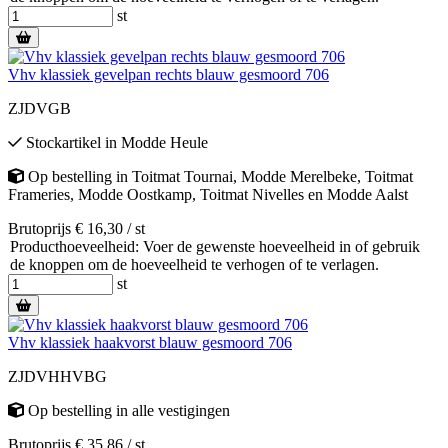
st
Vhv klassiek gevelpan rechts blauw gesmoord 706
ZJDVGB
Stockartikel
in
Modde Heule
Op bestelling
in
Toitmat Tournai
,
Modde Merelbeke
,
Toitmat
Frameries
,
Modde Oostkamp
,
Toitmat Nivelles
en
Modde Aalst
Brutoprijs € 16,30 / st
Producthoeveelheid: Voer de gewenste hoeveelheid in of gebruik
de knoppen om de hoeveelheid te verhogen of te verlagen.
st
Vhv klassiek haakvorst blauw gesmoord 706
ZJDVHHVBG
Op bestelling
in alle vestigingen
Brutoprijs € 35,86 / st