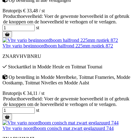
Op bestelling
in alle vestigingen
Brutoprijs € 33,48 / st
Producthoeveelheid: Voer de gewenste hoeveelheid in of gebruik
de knoppen om de hoeveelheid te verhogen of te verlagen.
st
Vhv vario beginnoordboom halfrond 225mm rustiek 872
ZNARVHVBNRU
Stockartikel
in
Modde Heule
en
Toitmat Tournai
Op bestelling
in
Modde Merelbeke
,
Toitmat Frameries
,
Modde
Oostkamp
,
Toitmat Nivelles
en
Modde Aalst
Brutoprijs € 34,11 / st
Producthoeveelheid: Voer de gewenste hoeveelheid in of gebruik
de knoppen om de hoeveelheid te verhogen of te verlagen.
st
Vhv vario noordboom conisch mat zwart geglazuurd 744