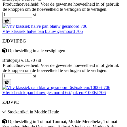
Producthoeveelheid: Voer de gewenste hoeveelheid in of gebruik
de knoppen om de hoeveelheid te verhogen of te verlagen.
st
Vhv klassiek halve pan blauw gesmoord 706
ZJDVHPBG
Op bestelling
in alle vestigingen
Brutoprijs € 16,70 / st
Producthoeveelheid: Voer de gewenste hoeveelheid in of gebruik
de knoppen om de hoeveelheid te verhogen of te verlagen.
st
Vhv klassiek pan blauw gesmoord 6st/pak eur/1000st 706
ZJDVPD
Stockartikel
in
Modde Heule
Op bestelling
in
Toitmat Tournai
,
Modde Merelbeke
,
Toitmat
Frameries
,
Modde Oostkamp
,
Toitmat Nivelles
en
Modde Aalst