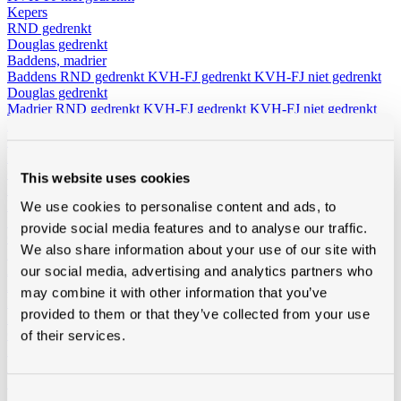
Kepers
RND gedrenkt
Douglas gedrenkt
Baddens, madrier
Baddens
RND gedrenkt
KVH-FJ gedrenkt
KVH-FJ niet gedrenkt
Douglas gedrenkt
Madrier
RND gedrenkt
KVH-FJ gedrenkt
KVH-FJ niet gedrenkt
Douglas gedrenkt
Cls
Niet-geïmpregneerd
Geimpregneerd
This website uses cookies
Boordplanken
RND
We use cookies to personalise content and ads, to
Meranti
provide social media features and to analyse our traffic.
Ceder
We also share information about your use of our site with
Planchetten
Ayous Planchetten
Ayous thermo triple
Ayous thermo vlak
our social media, advertising and analytics partners who
Andere planchetten
may combine it with other information that you’ve
Noordboomlatten
provided to them or that they’ve collected from your use
Platen
OSB
of their services.
Multiplex en Elliotis
Betontriplex
MDF
Consent
Solid John spouwplaat