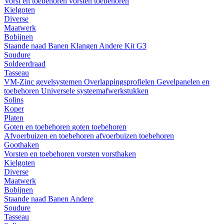
Vorst en toebehoren
vorsten
toebehoren
Kielgoten
Diverse
Maatwerk
Bobijnen
Staande naad
Banen
Klangen
Andere
Kit G3
Soudure
Soldeerdraad
Tasseau
VM-Zinc gevelsystemen
Overlappingsprofielen
Gevelpanelen en
toebehoren
Universele systeemafwerkstukken
Solins
Koper
Platen
Goten en toebehoren
goten
toebehoren
Afvoerbuizen en toebehoren
afvoerbuizen
toebehoren
Goothaken
Vorsten en toebehoren
vorsten
vorsthaken
Kielgoten
Diverse
Maatwerk
Bobijnen
Staande naad
Banen
Andere
Soudure
Tasseau