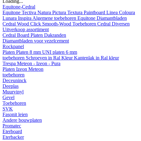
Loading...
Equitone-Cedral
Equitone
Tectiva
Natura
Pictura
Textura
Paintboard
Linea
Coloura
Lunara
Inspira
Algemene toebehoren Equitone
Diamantbladen
Cedral
Wood
Click Smooth-Wood
Toebehoren Cedral
Diversen
Uitverkoop assortiment
Cedral Board
Platen
Dakranden
Diamantbladen voor vezelcement
Rockpanel
Platen
Platen 8 mm
UNI platen 6 mm
toebehoren
Schroeven in Ral Kleur
Kantenlak in Ral kleur
Trespa Meteon - Izeon - Pura
Platen
Izeon
Meteon
toebehoren
Deceuninck
Deeplas
Muurvinyl
Gevel
Toebehoren
SVK
Fasonit leien
Andere bouwplaten
Promatec
Eterboard
Eterbacker