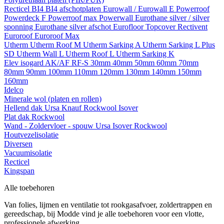
Recticel
BI4
BI4 afschotplaten
Eurowall / Eurowall E
Powerroof
Powerdeck F
Powerroof max
Powerwall
Eurothane silver / silver
sponning
Eurothane silver afschot
Eurofloor
Topcover
Rectivent
Euroroof
Euroroof Max
Utherm
Utherm Roof M
Utherm Sarking A
Utherm Sarking L Plus
SD
Utherm Wall L
Utherm Roof L
Utherm Sarking K
Elev isogard AK/AF RF-S
30mm
40mm
50mm
60mm
70mm
80mm
90mm
100mm
110mm
120mm
130mm
140mm
150mm
160mm
Idelco
Minerale wol (platen en rollen)
Hellend dak
Ursa
Knauf
Rockwool
Isover
Plat dak
Rockwool
Wand - Zoldervloer - spouw
Ursa
Isover
Rockwool
Houtvezelisolatie
Diversen
Vacuumisolatie
Recticel
Kingspan
Alle toebehoren
Van folies, lijmen en ventilatie tot rookgasafvoer, zoldertrappen en
gereedschap, bij Modde vind je alle toebehoren voor een vlotte,
professionele afwerking.