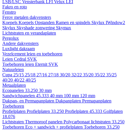
LSB/LSC
Vensterbank LFI
Velux LEI
Fakro en roto
Fenstro
Ferov metalen dakvensters
Koepels
Koepels
Opstanden
Ramen en spindels
Skylux IWindow2
Skylux Skyshade zonwering
Skymax
Lichtstraten en verandaplaten
Pergolux
Andere dakvensters
Luxlight dakraam
Vezelcement leien en toebehoren
Leien
Cedral
SVK
Toebehoren leien
Eternit
SVK
Natuurleien
Cupa
25/15
25/18
27/16
27/18
30/20
32/22
35/20
35/22
35/25
40/20
40/22
40/25
Metaalplaten
Ecopanelen 33.250
30 mm
Sandwichpanelen 45.333
40 mm
100 mm
120 mm
Dakpan- en Permapanplaten
Dakpanplaten
Permapanplaten
Toebehoren
Profielplaten
Profielplaten 33.250
Profielplaten 45.333
Golfplaten
18.076
Lichtstraten
Thermoroof panelen
Polycarbonaat lichtstraten 33.250
Toebehoren Eco + sandwich + profielplaten
Toebehoren 33.250