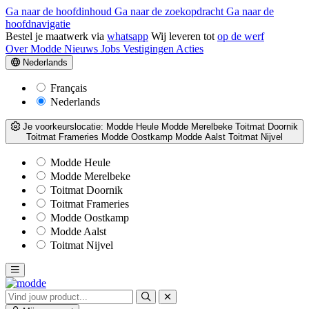
Ga naar de hoofdinhoud
Ga naar de zoekopdracht
Ga naar de
hoofdnavigatie
Bestel je maatwerk via
whatsapp
Wij leveren tot
op de werf
Over Modde
Nieuws
Jobs
Vestigingen
Acties
Nederlands
Français
Nederlands
Je voorkeurslocatie:
Modde Heule
Modde Merelbeke
Toitmat Doornik
Toitmat Frameries
Modde Oostkamp
Modde Aalst
Toitmat Nijvel
Modde Heule
Modde Merelbeke
Toitmat Doornik
Toitmat Frameries
Modde Oostkamp
Modde Aalst
Toitmat Nijvel