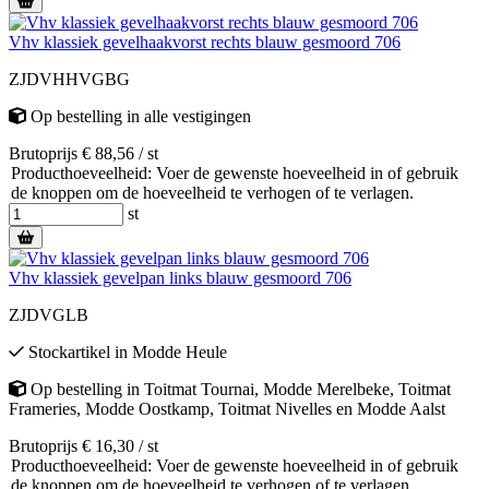
Vhv klassiek gevelhaakvorst rechts blauw gesmoord 706
ZJDVHHVGBG
Op bestelling
in alle vestigingen
Brutoprijs € 88,56 / st
Producthoeveelheid: Voer de gewenste hoeveelheid in of gebruik
de knoppen om de hoeveelheid te verhogen of te verlagen.
st
Vhv klassiek gevelpan links blauw gesmoord 706
ZJDVGLB
Stockartikel
in
Modde Heule
Op bestelling
in
Toitmat Tournai
,
Modde Merelbeke
,
Toitmat
Frameries
,
Modde Oostkamp
,
Toitmat Nivelles
en
Modde Aalst
Brutoprijs € 16,30 / st
Producthoeveelheid: Voer de gewenste hoeveelheid in of gebruik
de knoppen om de hoeveelheid te verhogen of te verlagen.