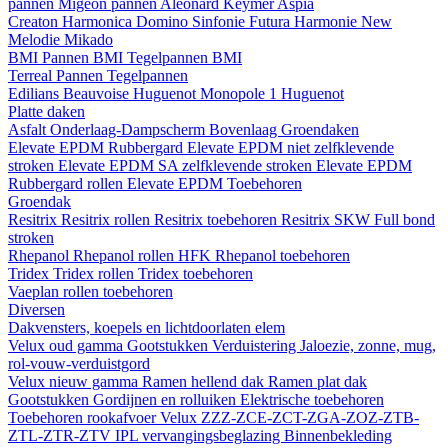
pannen
Migeon pannen
Aleonard
Keymer
Aspia
Creaton
Harmonica
Domino
Sinfonie
Futura
Harmonie New
Melodie
Mikado
BMI
Pannen BMI
Tegelpannen BMI
Terreal
Pannen
Tegelpannen
Edilians
Beauvoise Huguenot
Monopole 1 Huguenot
Platte daken
Asfalt
Onderlaag-Dampscherm
Bovenlaag
Groendaken
Elevate EPDM Rubbergard
Elevate EPDM niet zelfklevende
stroken
Elevate EPDM SA zelfklevende stroken
Elevate EPDM
Rubbergard rollen
Elevate EPDM Toebehoren
Groendak
Resitrix
Resitrix rollen
Resitrix toebehoren
Resitrix SKW Full bond
stroken
Rhepanol
Rhepanol rollen HFK
Rhepanol toebehoren
Tridex
Tridex rollen
Tridex toebehoren
Vaeplan
rollen
toebehoren
Diversen
Dakvensters, koepels en lichtdoorlaten elem
Velux oud gamma
Gootstukken
Verduistering
Jaloezie, zonne, mug,
rol-vouw-verduistgord
Velux nieuw gamma
Ramen hellend dak
Ramen plat dak
Gootstukken
Gordijnen en rolluiken
Elektrische toebehoren
Toebehoren rookafvoer
Velux ZZZ-ZCE-ZCT-ZGA-ZOZ-ZTB-
ZTL-ZTR-ZTV
IPL vervangingsbeglazing
Binnenbekleding