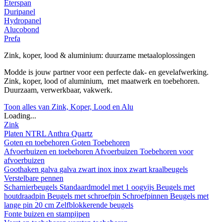
Eterspan
Duripanel
Hydropanel
Alucobond
Prefa
Zink, koper, lood & aluminium: duurzame metaaloplossingen
Modde is jouw partner voor een perfecte dak- en gevelafwerking.
Zink, koper, lood of aluminium, met maatwerk en toebehoren.
Duurzaam, verwerkbaar, vakwerk.
Toon alles van Zink, Koper, Lood en Alu
Loading...
Zink
Platen
NTRL
Anthra
Quartz
Goten en toebehoren
Goten
Toebehoren
Afvoerbuizen en toebehoren
Afvoerbuizen
Toebehoren voor
afvoerbuizen
Goothaken
galva
galva zwart
inox
inox zwart
kraalbeugels
Verstelbare pennen
Scharnierbeugels
Standaardmodel met 1 oogvijs
Beugels met
houtdraadpin
Beugels met schroefpin
Schroefpinnen
Beugels met
lange pin 20 cm
Zelfblokkerende beugels
Fonte buizen en stampijpen