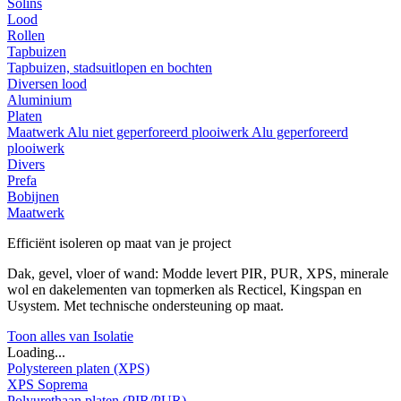
Solins
Lood
Rollen
Tapbuizen
Tapbuizen, stadsuitlopen en bochten
Diversen lood
Aluminium
Platen
Maatwerk
Alu niet geperforeerd plooiwerk
Alu geperforeerd
plooiwerk
Divers
Prefa
Bobijnen
Maatwerk
Efficiënt isoleren op maat van je project
Dak, gevel, vloer of wand: Modde levert PIR, PUR, XPS, minerale
wol en dakelementen van topmerken als Recticel, Kingspan en
Usystem. Met technische ondersteuning op maat.
Toon alles van Isolatie
Loading...
Polystereen platen (XPS)
XPS Soprema
Polyurethaan platen (PIR/PUR)