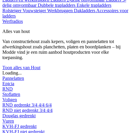
delig omvormbaar
Dubbele trapladders
Enkele trapladders
Rolsteiger
Vouwsteiger
Werkbruggen
Dakladders
Accessoires voor
ladders
Werfradios
Alles van hout
Van constructiehout zoals kepers, voligen en pannelatten tot
afwerkingshout zoals planchetten, platen en boordplanken – bij
Modde vind je een ruim aanbod houtproducten voor elke
toepassing.
Toon alles van Hout
Loading...
Pannelatten
Epicia
RND
Stoflatten
Voligen
RND gedrenkt
3/4
4/4
6/4
RND niet gedrenkt
3/4
4/4
Douglas gedrenkt
Vuren
KVH-FJ gedrenkt
KVH-FJ niet gedrenkt