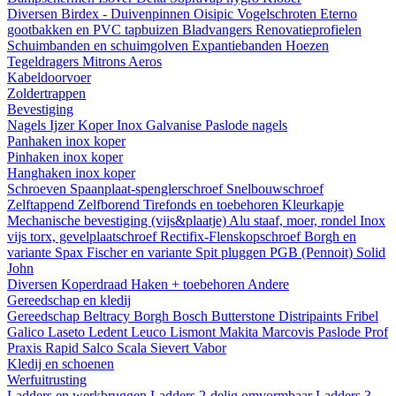
Diversen
Birdex - Duivenpinnen Oisipic
Vogelschroten
Eterno
gootbakken en PVC tapbuizen
Bladvangers
Renovatieprofielen
Schuimbanden en schuimgolven
Expantiebanden
Hoezen
Tegeldragers
Mitrons
Aeros
Kabeldoorvoer
Zoldertrappen
Bevestiging
Nagels
Ijzer
Koper
Inox
Galvanise
Paslode nagels
Panhaken
inox
koper
Pinhaken
inox
koper
Hanghaken
inox
koper
Schroeven
Spaanplaat-spenglerschroef
Snelbouwschroef
Zelftappend
Zelfborend
Tirefonds en toebehoren
Kleurkapje
Mechanische bevestiging (vijs&plaatje)
Alu staaf, moer, rondel
Inox
vijs torx, gevelplaatschroef
Rectifix-Flenskopschroef
Borgh en
variante
Spax
Fischer en variante
Spit pluggen
PGB (Pennoit)
Solid
John
Diversen
Koperdraad
Haken + toebehoren
Andere
Gereedschap en kledij
Gereedschap
Beltracy
Borgh
Bosch
Butterstone
Distripaints
Fribel
Galico
Laseto
Ledent
Leuco
Lismont
Makita
Marcovis
Paslode
Prof
Praxis
Rapid
Salco
Scala
Sievert
Vabor
Kledij en schoenen
Werfuitrusting
Ladders en werkbruggen
Ladders 2-delig omvormbaar
Ladders 3-