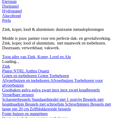
Eterspan
Duripanel
Hydropanel
Alucobond
Prefa
Zink, koper, lood & aluminium: duurzame metaaloplossingen
Modde is jouw partner voor een perfecte dak- en gevelafwerking.
Zink, koper, lood of aluminium, met maatwerk en toebehoren.
Duurzaam, verwerkbaar, vakwerk.
Toon alles van Zink, Koper, Lood en Alu
Loading...
Zink
Platen
NTRL
Anthra
Quartz
Goten en toebehoren
Goten
Toebehoren
Afvoerbuizen en toebehoren
Afvoerbuizen
Toebehoren voor
afvoerbuizen
Goothaken
galva
galva zwart
inox
inox zwart
kraalbeugels
Verstelbare pennen
Scharnierbeugels
Standaardmodel met 1 oogvijs
Beugels met
houtdraadpin
Beugels met schroefpin
Schroefpinnen
Beugels met
lange pin 20 cm
Zelfblokkerende beugels
Fonte buizen en stampijpen