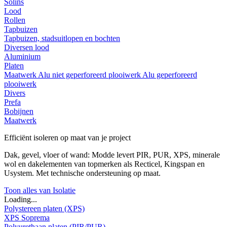
Solins
Lood
Rollen
Tapbuizen
Tapbuizen, stadsuitlopen en bochten
Diversen lood
Aluminium
Platen
Maatwerk
Alu niet geperforeerd plooiwerk
Alu geperforeerd
plooiwerk
Divers
Prefa
Bobijnen
Maatwerk
Efficiënt isoleren op maat van je project
Dak, gevel, vloer of wand: Modde levert PIR, PUR, XPS, minerale
wol en dakelementen van topmerken als Recticel, Kingspan en
Usystem. Met technische ondersteuning op maat.
Toon alles van Isolatie
Loading...
Polystereen platen (XPS)
XPS Soprema
Polyurethaan platen (PIR/PUR)