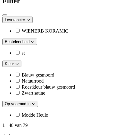
Filter
Leverancier
WIENERB KORAMIC
Besteleenheid
st
Kleur
Blauw gesmoord
Natuurrood
Roestkleur blauw gesmoord
Zwart satine
Op voorraad in
Modde Heule
1
-
48
van
79