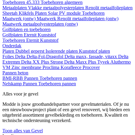
Toebehoren 45.333
Toebehoren algemeen
Metaalplaten
Vlakke metaalpolyesterplaten
Renolit metaalfolieplaten
Sheetah Klikfels
Platen
Solar PV module
Toebehoren
Maatwerk (ontw)
Maatwerk Renolit metaalfolieplaten (ontw)
Maatwerk metaalpolyesterplaten (ontw)
Golfplaten en toebehoren
Golfplaten
Eternit
Kunststof
Toebehoren
Eternit
Kunststof
Onderdak
Platen
Dubbel geperst
Isolerende platen
Kunststof platen
Folies
Delta
Delta-Fol-Dragofol
Delta maxx, fassade, vitaxx
Delta
Extremm
Delta XX Plus Strong
Delta Maxx Plus
Tyvek
Aluthermo
VM Zinc membrane
Proclima
Korafleece
Procover
Pannen beton
BMI-RBB
Pannen
Toebehoren pannen
Nelskamp
Pannen
Toebehoren pannen
Alles voor je gevel
Modde is jouw groothandelspartner voor gevelmaterialen. Of je nu
een nieuwbouwproject plant of een gevel renoveert, wij bieden een
uitgebreid assortiment gevelbekleding en toebehoren. Kwaliteit en
technische ondersteuning verzekerd.
Toon alles van Gevel