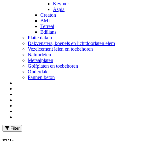
Keymer
Aspia
Creaton
BMI
Terreal
Edilians
Platte daken
Dakvensters, koepels en lichtdoorlaten elem
Vezelcement leien en toebehoren
Natuurleien
Metaalplaten
Golfplaten en toebehoren
Onderdak
Pannen beton
Filter