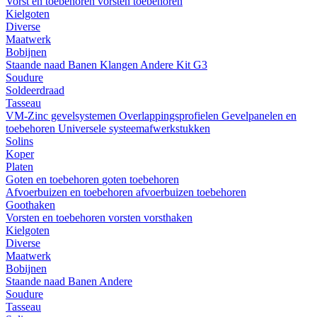
Vorst en toebehoren
vorsten
toebehoren
Kielgoten
Diverse
Maatwerk
Bobijnen
Staande naad
Banen
Klangen
Andere
Kit G3
Soudure
Soldeerdraad
Tasseau
VM-Zinc gevelsystemen
Overlappingsprofielen
Gevelpanelen en
toebehoren
Universele systeemafwerkstukken
Solins
Koper
Platen
Goten en toebehoren
goten
toebehoren
Afvoerbuizen en toebehoren
afvoerbuizen
toebehoren
Goothaken
Vorsten en toebehoren
vorsten
vorsthaken
Kielgoten
Diverse
Maatwerk
Bobijnen
Staande naad
Banen
Andere
Soudure
Tasseau