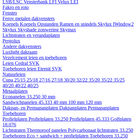
LSB/LSC
Vensterbank LFI
Velux LEI
Fakro en roto
Fenstro
Ferov metalen dakvensters
Koepels
Koepels
Opstanden
Ramen en spindels
Skylux IWindow2
Skylux Skyshade zonwering
Skymax
Lichtstraten en verandaplaten
Pergolux
Andere dakvensters
Luxlight dakraam
Vezelcement leien en toebehoren
Leien
Cedral
SVK
Toebehoren leien
Eternit
SVK
Natuurleien
Cupa
25/15
25/18
27/16
27/18
30/20
32/22
35/20
35/22
35/25
40/20
40/22
40/25
Metaalplaten
Ecopanelen 33.250
30 mm
Sandwichpanelen 45.333
40 mm
100 mm
120 mm
Dakpan- en Permapanplaten
Dakpanplaten
Permapanplaten
Toebehoren
Profielplaten
Profielplaten 33.250
Profielplaten 45.333
Golfplaten
18.076
Lichtstraten
Thermoroof panelen
Polycarbonaat lichtstraten 33.250
Toebehoren Eco + sandwich + profielplaten
Toebehoren 33.250