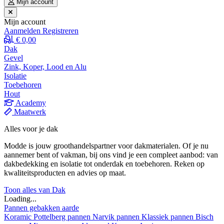
Mijn account
Mijn account
Aanmelden
Registreren
€ 0,00
Dak
Gevel
Zink, Koper, Lood en Alu
Isolatie
Toebehoren
Hout
Academy
Maatwerk
Alles voor je dak
Modde is jouw groothandelspartner voor dakmaterialen. Of je nu
aannemer bent of vakman, bij ons vind je een compleet aanbod: van
dakbedekking en isolatie tot onderdak en toebehoren. Reken op
kwaliteitsproducten en advies op maat.
Toon alles van Dak
Loading...
Pannen gebakken aarde
Koramic
Pottelberg pannen
Narvik pannen
Klassiek pannen
Bisch