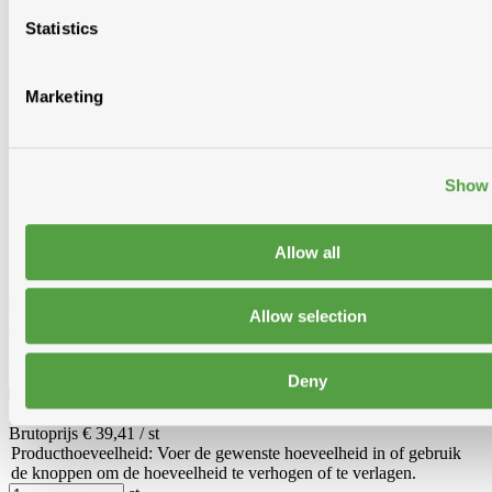
Statistics
Marketing
Show 
Allow all
Ovh klassiek begin-/eindvorst vario halfrond 225mm roestkleur
Allow selection
blauw gesmoord 707
ZJDBVRB
Deny
Op bestelling
in alle vestigingen
Brutoprijs € 39,41 / st
Producthoeveelheid: Voer de gewenste hoeveelheid in of gebruik
de knoppen om de hoeveelheid te verhogen of te verlagen.