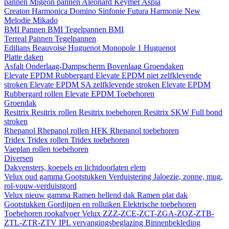
pannen
Migeon pannen
Aleonard
Keymer
Aspia
Creaton
Harmonica
Domino
Sinfonie
Futura
Harmonie New
Melodie
Mikado
BMI
Pannen BMI
Tegelpannen BMI
Terreal
Pannen
Tegelpannen
Edilians
Beauvoise Huguenot
Monopole 1 Huguenot
Platte daken
Asfalt
Onderlaag-Dampscherm
Bovenlaag
Groendaken
Elevate EPDM Rubbergard
Elevate EPDM niet zelfklevende
stroken
Elevate EPDM SA zelfklevende stroken
Elevate EPDM
Rubbergard rollen
Elevate EPDM Toebehoren
Groendak
Resitrix
Resitrix rollen
Resitrix toebehoren
Resitrix SKW Full bond
stroken
Rhepanol
Rhepanol rollen HFK
Rhepanol toebehoren
Tridex
Tridex rollen
Tridex toebehoren
Vaeplan
rollen
toebehoren
Diversen
Dakvensters, koepels en lichtdoorlaten elem
Velux oud gamma
Gootstukken
Verduistering
Jaloezie, zonne, mug,
rol-vouw-verduistgord
Velux nieuw gamma
Ramen hellend dak
Ramen plat dak
Gootstukken
Gordijnen en rolluiken
Elektrische toebehoren
Toebehoren rookafvoer
Velux ZZZ-ZCE-ZCT-ZGA-ZOZ-ZTB-
ZTL-ZTR-ZTV
IPL vervangingsbeglazing
Binnenbekleding