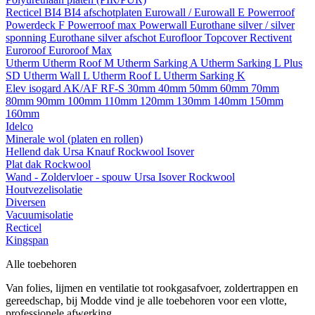
Recticel
BI4
BI4 afschotplaten
Eurowall / Eurowall E
Powerroof
Powerdeck F
Powerroof max
Powerwall
Eurothane silver / silver
sponning
Eurothane silver afschot
Eurofloor
Topcover
Rectivent
Euroroof
Euroroof Max
Utherm
Utherm Roof M
Utherm Sarking A
Utherm Sarking L Plus
SD
Utherm Wall L
Utherm Roof L
Utherm Sarking K
Elev isogard AK/AF RF-S
30mm
40mm
50mm
60mm
70mm
80mm
90mm
100mm
110mm
120mm
130mm
140mm
150mm
160mm
Idelco
Minerale wol (platen en rollen)
Hellend dak
Ursa
Knauf
Rockwool
Isover
Plat dak
Rockwool
Wand - Zoldervloer - spouw
Ursa
Isover
Rockwool
Houtvezelisolatie
Diversen
Vacuumisolatie
Recticel
Kingspan
Alle toebehoren
Van folies, lijmen en ventilatie tot rookgasafvoer, zoldertrappen en
gereedschap, bij Modde vind je alle toebehoren voor een vlotte,
professionele afwerking.