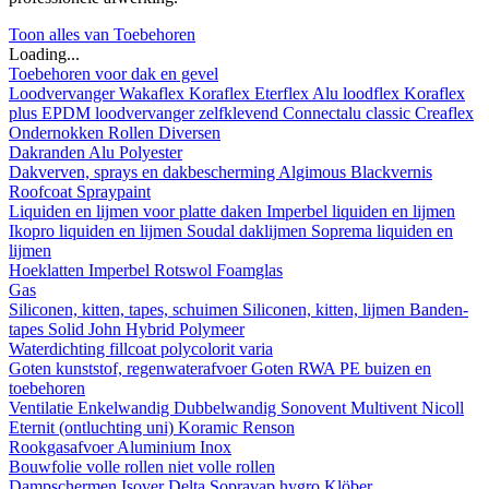
Toon alles van Toebehoren
Loading...
Toebehoren voor dak en gevel
Loodvervanger
Wakaflex
Koraflex
Eterflex
Alu loodflex
Koraflex
plus
EPDM loodvervanger zelfklevend
Connectalu classic
Creaflex
Ondernokken
Rollen
Diversen
Dakranden
Alu
Polyester
Dakverven, sprays en dakbescherming
Algimous
Blackvernis
Roofcoat
Spraypaint
Liquiden en lijmen voor platte daken
Imperbel liquiden en lijmen
Ikopro liquiden en lijmen
Soudal daklijmen
Soprema liquiden en
lijmen
Hoeklatten
Imperbel
Rotswol
Foamglas
Gas
Siliconen, kitten, tapes, schuimen
Siliconen, kitten, lijmen
Banden-
tapes
Solid John Hybrid Polymeer
Waterdichting
fillcoat
polycolorit
varia
Goten kunststof, regenwaterafvoer
Goten
RWA
PE buizen en
toebehoren
Ventilatie
Enkelwandig
Dubbelwandig
Sonovent
Multivent
Nicoll
Eternit (ontluchting uni)
Koramic
Renson
Rookgasafvoer
Aluminium
Inox
Bouwfolie
volle rollen
niet volle rollen
Dampschermen
Isover
Delta
Sopravap hygro
Klöber