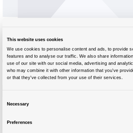
Ovh klassiek begin-/eindvorst vario halfrond 225mm natuurrood
This website uses cookies
600
We use cookies to personalise content and ads, to provide s
ZJDBVNR
features and to analyse our traffic. We also share informatio
Op bestelling
in alle vestigingen
use of our site with our social media, advertising and analyti
who may combine it with other information that you’ve provi
Brutoprijs € 29,68 / st
Producthoeveelheid: Voer de gewenste hoeveelheid in of gebruik
or that they’ve collected from your use of their services.
de knoppen om de hoeveelheid te verhogen of te verlagen.
st
Consent
Necessary
Selection
Preferences