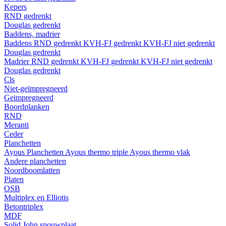
Kepers
RND gedrenkt
Douglas gedrenkt
Baddens, madrier
Baddens
RND gedrenkt
KVH-FJ gedrenkt
KVH-FJ niet gedrenkt
Douglas gedrenkt
Madrier
RND gedrenkt
KVH-FJ gedrenkt
KVH-FJ niet gedrenkt
Douglas gedrenkt
Cls
Niet-geïmpregneerd
Geimpregneerd
Boordplanken
RND
Meranti
Ceder
Planchetten
Ayous Planchetten
Ayous thermo triple
Ayous thermo vlak
Andere planchetten
Noordboomlatten
Platen
OSB
Multiplex en Elliotis
Betontriplex
MDF
Solid John spouwplaat