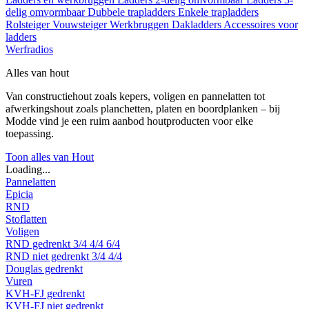
delig omvormbaar
Dubbele trapladders
Enkele trapladders
Rolsteiger
Vouwsteiger
Werkbruggen
Dakladders
Accessoires voor
ladders
Werfradios
Alles van hout
Van constructiehout zoals kepers, voligen en pannelatten tot
afwerkingshout zoals planchetten, platen en boordplanken – bij
Modde vind je een ruim aanbod houtproducten voor elke
toepassing.
Toon alles van Hout
Loading...
Pannelatten
Epicia
RND
Stoflatten
Voligen
RND gedrenkt
3/4
4/4
6/4
RND niet gedrenkt
3/4
4/4
Douglas gedrenkt
Vuren
KVH-FJ gedrenkt
KVH-FJ niet gedrenkt