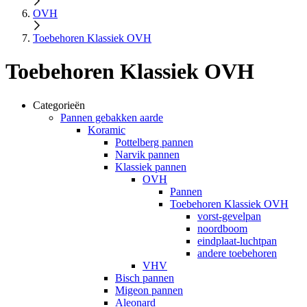
OVH
Toebehoren Klassiek OVH
Toebehoren Klassiek OVH
Categorieën
Pannen gebakken aarde
Koramic
Pottelberg pannen
Narvik pannen
Klassiek pannen
OVH
Pannen
Toebehoren Klassiek OVH
vorst-gevelpan
noordboom
eindplaat-luchtpan
andere toebehoren
VHV
Bisch pannen
Migeon pannen
Aleonard