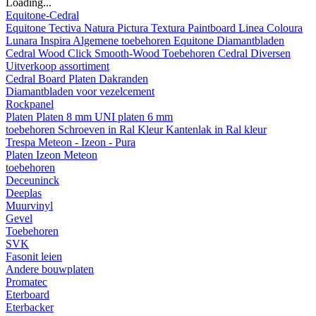
Loading...
Equitone-Cedral
Equitone
Tectiva
Natura
Pictura
Textura
Paintboard
Linea
Coloura
Lunara
Inspira
Algemene toebehoren Equitone
Diamantbladen
Cedral
Wood
Click Smooth-Wood
Toebehoren Cedral
Diversen
Uitverkoop assortiment
Cedral Board
Platen
Dakranden
Diamantbladen voor vezelcement
Rockpanel
Platen
Platen 8 mm
UNI platen 6 mm
toebehoren
Schroeven in Ral Kleur
Kantenlak in Ral kleur
Trespa Meteon - Izeon - Pura
Platen
Izeon
Meteon
toebehoren
Deceuninck
Deeplas
Muurvinyl
Gevel
Toebehoren
SVK
Fasonit leien
Andere bouwplaten
Promatec
Eterboard
Eterbacker