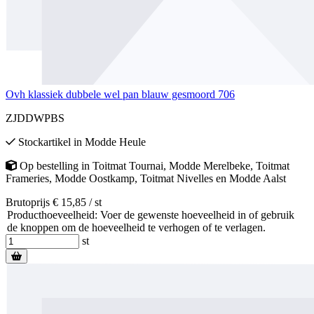
Ovh klassiek dubbele wel pan blauw gesmoord 706
ZJDDWPBS
Stockartikel
in
Modde Heule
Op bestelling
in
Toitmat Tournai
,
Modde Merelbeke
,
Toitmat
Frameries
,
Modde Oostkamp
,
Toitmat Nivelles
en
Modde Aalst
Brutoprijs € 15,85 / st
Producthoeveelheid: Voer de gewenste hoeveelheid in of gebruik
de knoppen om de hoeveelheid te verhogen of te verlagen.
st