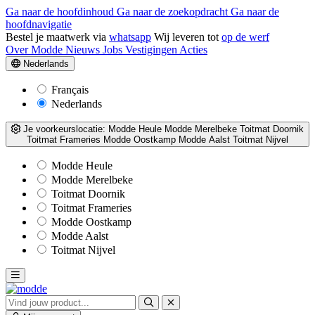
Ga naar de hoofdinhoud
Ga naar de zoekopdracht
Ga naar de
hoofdnavigatie
Bestel je maatwerk via
whatsapp
Wij leveren tot
op de werf
Over Modde
Nieuws
Jobs
Vestigingen
Acties
Nederlands
Français
Nederlands
Je voorkeurslocatie:
Modde Heule
Modde Merelbeke
Toitmat Doornik
Toitmat Frameries
Modde Oostkamp
Modde Aalst
Toitmat Nijvel
Modde Heule
Modde Merelbeke
Toitmat Doornik
Toitmat Frameries
Modde Oostkamp
Modde Aalst
Toitmat Nijvel