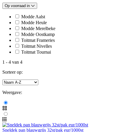
Op voorraad in
Modde Aalst
Modde Heule
Modde Merelbeke
Modde Oostkamp
Toitmat Frameries
Toitmat Nivelles
Toitmat Tournai
1
-
4
van
4
Sorteer op:
Weergave:
Sneldek pan blauwgrijs 32st/pak eur/1000st