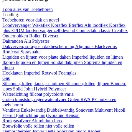
Toon alles van Toebehoren
Loading...
Toebehoren voor dak en gevel
Loodvervanger
Wakaflex
Koraflex
Eterflex
Alu loodflex
Koraflex
plus
EPDM loodvervanger zelfklevend
Connectalu classic
Creaflex
Ondernokken
Rollen
Diversen
Dakranden
Alu
Polyester
Dakverven, sprays en dakbescherming
Algimous
Blackvernis
Roofcoat
Spraypaint
Liquiden en lijmen voor platte daken
Imperbel liquiden en lijmen
Ikopro liquiden en lijmen
Soudal daklijmen
Soprema liquiden en
lijmen
Hoeklatten
Imperbel
Rotswol
Foamglas
Gas
Siliconen, kitten, tapes, schuimen
Siliconen, kitten, lijmen
Banden-
tapes
Solid John Hybrid Polymeer
Waterdichting
fillcoat
polycolorit
varia
Goten kunststof, regenwaterafvoer
Goten
RWA
PE buizen en
toebehoren
Ventilatie
Enkelwandig
Dubbelwandig
Sonovent
Multivent
Nicoll
Eternit (ontluchting uni)
Koramic
Renson
Rookgasafvoer
Aluminium
Inox
Bouwfolie
volle rollen
niet volle rollen
Dampschermen
Isover
Delta
Sopravap hygro
Klöber