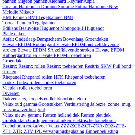
pannen
Migeon pannen
Aleonard
Keymer
Aspia
Creaton
Harmonica
Domino
Sinfonie
Futura
Harmonie New
Melodie
Mikado
BMI
Pannen BMI
Tegelpannen BMI
Terreal
Pannen
Tegelpannen
Edilians
Beauvoise Huguenot
Monopole 1 Huguenot
Platte daken
Asfalt
Onderlaag-Dampscherm
Bovenlaag
Groendaken
Elevate EPDM Rubbergard
Elevate EPDM niet zelfklevende
stroken
Elevate EPDM SA zelfklevende stroken
Elevate EPDM
Rubbergard rollen
Elevate EPDM Toebehoren
Groendak
Resitrix
Resitrix rollen
Resitrix toebehoren
Resitrix SKW Full bond
stroken
Rhepanol
Rhepanol rollen HFK
Rhepanol toebehoren
Tridex
Tridex rollen
Tridex toebehoren
Vaeplan
rollen
toebehoren
Diversen
Dakvensters, koepels en lichtdoorlaten elem
Velux oud gamma
Gootstukken
Verduistering
Jaloezie, zonne, mug,
rol-vouw-verduistgord
Velux nieuw gamma
Ramen hellend dak
Ramen plat dak
Gootstukken
Gordijnen en rolluiken
Elektrische toebehoren
Toebehoren rookafvoer
Velux ZZZ-ZCE-ZCT-ZGA-ZOZ-ZTB-
ZTL-ZTR-ZTV
IPL vervangingsbeglazing
Binnenbekleding