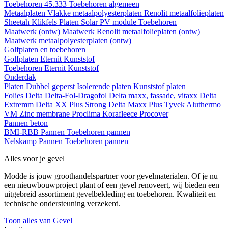
Toebehoren 45.333
Toebehoren algemeen
Metaalplaten
Vlakke metaalpolyesterplaten
Renolit metaalfolieplaten
Sheetah Klikfels
Platen
Solar PV module
Toebehoren
Maatwerk (ontw)
Maatwerk Renolit metaalfolieplaten (ontw)
Maatwerk metaalpolyesterplaten (ontw)
Golfplaten en toebehoren
Golfplaten
Eternit
Kunststof
Toebehoren
Eternit
Kunststof
Onderdak
Platen
Dubbel geperst
Isolerende platen
Kunststof platen
Folies
Delta
Delta-Fol-Dragofol
Delta maxx, fassade, vitaxx
Delta
Extremm
Delta XX Plus Strong
Delta Maxx Plus
Tyvek
Aluthermo
VM Zinc membrane
Proclima
Korafleece
Procover
Pannen beton
BMI-RBB
Pannen
Toebehoren pannen
Nelskamp
Pannen
Toebehoren pannen
Alles voor je gevel
Modde is jouw groothandelspartner voor gevelmaterialen. Of je nu
een nieuwbouwproject plant of een gevel renoveert, wij bieden een
uitgebreid assortiment gevelbekleding en toebehoren. Kwaliteit en
technische ondersteuning verzekerd.
Toon alles van Gevel