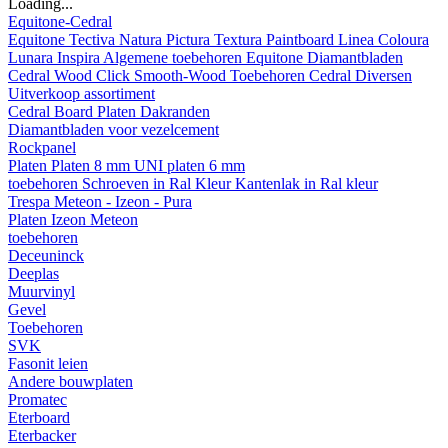
Loading...
Equitone-Cedral
Equitone
Tectiva
Natura
Pictura
Textura
Paintboard
Linea
Coloura
Lunara
Inspira
Algemene toebehoren Equitone
Diamantbladen
Cedral
Wood
Click Smooth-Wood
Toebehoren Cedral
Diversen
Uitverkoop assortiment
Cedral Board
Platen
Dakranden
Diamantbladen voor vezelcement
Rockpanel
Platen
Platen 8 mm
UNI platen 6 mm
toebehoren
Schroeven in Ral Kleur
Kantenlak in Ral kleur
Trespa Meteon - Izeon - Pura
Platen
Izeon
Meteon
toebehoren
Deceuninck
Deeplas
Muurvinyl
Gevel
Toebehoren
SVK
Fasonit leien
Andere bouwplaten
Promatec
Eterboard
Eterbacker