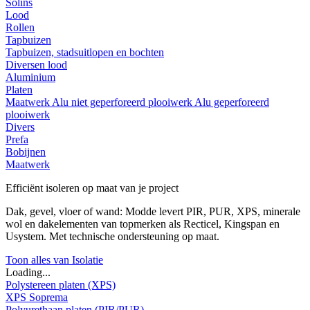
Solins
Lood
Rollen
Tapbuizen
Tapbuizen, stadsuitlopen en bochten
Diversen lood
Aluminium
Platen
Maatwerk
Alu niet geperforeerd plooiwerk
Alu geperforeerd
plooiwerk
Divers
Prefa
Bobijnen
Maatwerk
Efficiënt isoleren op maat van je project
Dak, gevel, vloer of wand: Modde levert PIR, PUR, XPS, minerale
wol en dakelementen van topmerken als Recticel, Kingspan en
Usystem. Met technische ondersteuning op maat.
Toon alles van Isolatie
Loading...
Polystereen platen (XPS)
XPS Soprema
Polyurethaan platen (PIR/PUR)