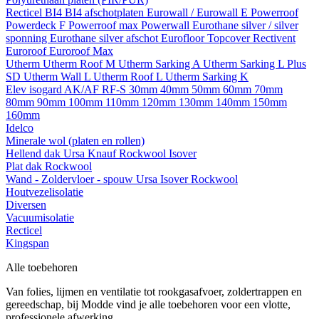
Recticel
BI4
BI4 afschotplaten
Eurowall / Eurowall E
Powerroof
Powerdeck F
Powerroof max
Powerwall
Eurothane silver / silver
sponning
Eurothane silver afschot
Eurofloor
Topcover
Rectivent
Euroroof
Euroroof Max
Utherm
Utherm Roof M
Utherm Sarking A
Utherm Sarking L Plus
SD
Utherm Wall L
Utherm Roof L
Utherm Sarking K
Elev isogard AK/AF RF-S
30mm
40mm
50mm
60mm
70mm
80mm
90mm
100mm
110mm
120mm
130mm
140mm
150mm
160mm
Idelco
Minerale wol (platen en rollen)
Hellend dak
Ursa
Knauf
Rockwool
Isover
Plat dak
Rockwool
Wand - Zoldervloer - spouw
Ursa
Isover
Rockwool
Houtvezelisolatie
Diversen
Vacuumisolatie
Recticel
Kingspan
Alle toebehoren
Van folies, lijmen en ventilatie tot rookgasafvoer, zoldertrappen en
gereedschap, bij Modde vind je alle toebehoren voor een vlotte,
professionele afwerking.