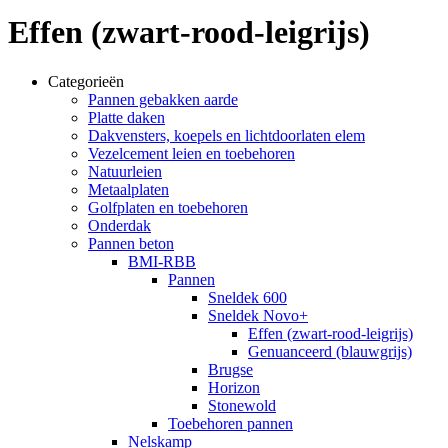
Effen (zwart-rood-leigrijs)
Categorieën
Pannen gebakken aarde
Platte daken
Dakvensters, koepels en lichtdoorlaten elem
Vezelcement leien en toebehoren
Natuurleien
Metaalplaten
Golfplaten en toebehoren
Onderdak
Pannen beton
BMI-RBB
Pannen
Sneldek 600
Sneldek Novo+
Effen (zwart-rood-leigrijs)
Genuanceerd (blauwgrijs)
Brugse
Horizon
Stonewold
Toebehoren pannen
Nelskamp