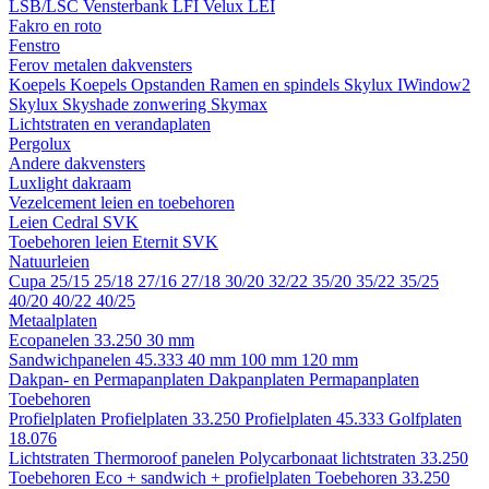
LSB/LSC
Vensterbank LFI
Velux LEI
Fakro en roto
Fenstro
Ferov metalen dakvensters
Koepels
Koepels
Opstanden
Ramen en spindels
Skylux IWindow2
Skylux Skyshade zonwering
Skymax
Lichtstraten en verandaplaten
Pergolux
Andere dakvensters
Luxlight dakraam
Vezelcement leien en toebehoren
Leien
Cedral
SVK
Toebehoren leien
Eternit
SVK
Natuurleien
Cupa
25/15
25/18
27/16
27/18
30/20
32/22
35/20
35/22
35/25
40/20
40/22
40/25
Metaalplaten
Ecopanelen 33.250
30 mm
Sandwichpanelen 45.333
40 mm
100 mm
120 mm
Dakpan- en Permapanplaten
Dakpanplaten
Permapanplaten
Toebehoren
Profielplaten
Profielplaten 33.250
Profielplaten 45.333
Golfplaten
18.076
Lichtstraten
Thermoroof panelen
Polycarbonaat lichtstraten 33.250
Toebehoren Eco + sandwich + profielplaten
Toebehoren 33.250