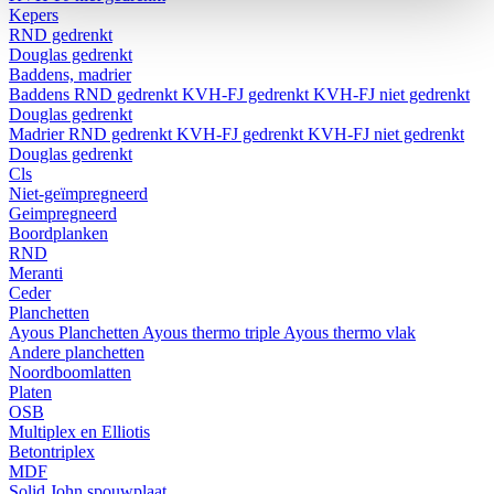
Kepers
RND gedrenkt
Douglas gedrenkt
Baddens, madrier
Baddens
RND gedrenkt
KVH-FJ gedrenkt
KVH-FJ niet gedrenkt
Douglas gedrenkt
Madrier
RND gedrenkt
KVH-FJ gedrenkt
KVH-FJ niet gedrenkt
Douglas gedrenkt
Cls
Niet-geïmpregneerd
Geimpregneerd
Boordplanken
RND
Meranti
Ceder
Planchetten
Ayous Planchetten
Ayous thermo triple
Ayous thermo vlak
Andere planchetten
Noordboomlatten
Platen
OSB
Multiplex en Elliotis
Betontriplex
MDF
Solid John spouwplaat