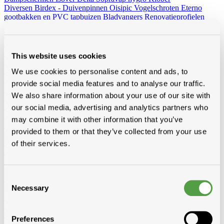
Diversen
Birdex - Duivenpinnen Oisipic
Vogelschroten
Eterno
gootbakken en PVC tapbuizen
Bladvangers
Renovatieprofielen
Schuimbanden en schuimgolven
Expantiebanden
Hoezen
Tegeldragers
Mitrons
Aeros
Kabeldoorvoer
Zoldertrappen
This website uses cookies
Bevestiging
Nagels
Ijzer
Koper
Inox
Galvanise
Paslode nagels
We use cookies to personalise content and ads, to
Panhaken
inox
koper
provide social media features and to analyse our traffic.
Pinhaken
inox
koper
We also share information about your use of our site with
Hanghaken
inox
koper
Schroeven
Spaanplaat-spenglerschroef
Snelbouwschroef
our social media, advertising and analytics partners who
Zelftappend
Zelfborend
Tirefonds en toebehoren
Kleurkapje
may combine it with other information that you’ve
Mechanische bevestiging (vijs&plaatje)
Alu staaf, moer, rondel
Inox
provided to them or that they’ve collected from your use
vijs torx, gevelplaatschroef
Rectifix-Flenskopschroef
Borgh en
variante
Spax
Fischer en variante
Spit pluggen
PGB (Pennoit)
Solid
of their services.
John
Diversen
Koperdraad
Haken + toebehoren
Andere
Gereedschap en kledij
Consent
Gereedschap
Beltracy
Borgh
Bosch
Butterstone
Distripaints
Fribel
Galico
Laseto
Ledent
Leuco
Lismont
Makita
Marcovis
Paslode
Prof
Necessary
Selection
Praxis
Rapid
Salco
Scala
Sievert
Vabor
Kledij en schoenen
Werfuitrusting
Preferences
Ladders en werkbruggen
Ladders 2-delig omvormbaar
Ladders 3-