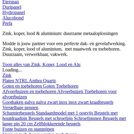
Eterspan
Duripanel
Hydropanel
Alucobond
Prefa
Zink, koper, lood & aluminium: duurzame metaaloplossingen
Modde is jouw partner voor een perfecte dak- en gevelafwerking.
Zink, koper, lood of aluminium, met maatwerk en toebehoren.
Duurzaam, verwerkbaar, vakwerk.
Toon alles van Zink, Koper, Lood en Alu
Loading...
Zink
Platen
NTRL
Anthra
Quartz
Goten en toebehoren
Goten
Toebehoren
Afvoerbuizen en toebehoren
Afvoerbuizen
Toebehoren voor
afvoerbuizen
Goothaken
galva
galva zwart
inox
inox zwart
kraalbeugels
Verstelbare pennen
Scharnierbeugels
Standaardmodel met 1 oogvijs
Beugels met
houtdraadpin
Beugels met schroefpin
Schroefpinnen
Beugels met
lange pin 20 cm
Zelfblokkerende beugels
Fonte buizen en stampijpen