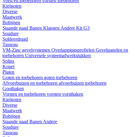
Vorst en toebehoren
vorsten
toebehoren
Kielgoten
Diverse
Maatwerk
Bobijnen
Staande naad
Banen
Klangen
Andere
Kit G3
Soudure
Soldeerdraad
Tasseau
VM-Zinc gevelsystemen
Overlappingsprofielen
Gevelpanelen en
toebehoren
Universele systeemafwerkstukken
Solins
Koper
Platen
Goten en toebehoren
goten
toebehoren
Afvoerbuizen en toebehoren
afvoerbuizen
toebehoren
Goothaken
Vorsten en toebehoren
vorsten
vorsthaken
Kielgoten
Diverse
Maatwerk
Bobijnen
Staande naad
Banen
Andere
Soudure
Tasseau