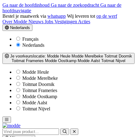
Ga naar de hoofdinhoud
Ga naar de zoekopdracht
Ga naar de
hoofdnavigatie
Bestel je maatwerk via
whatsapp
Wij leveren tot
op de werf
Over Modde
Nieuws
Jobs
Vestigingen
Acties
Nederlands
Français
Nederlands
Je voorkeurslocatie:
Modde Heule
Modde Merelbeke
Toitmat Doornik
Toitmat Frameries
Modde Oostkamp
Modde Aalst
Toitmat Nijvel
Modde Heule
Modde Merelbeke
Toitmat Doornik
Toitmat Frameries
Modde Oostkamp
Modde Aalst
Toitmat Nijvel