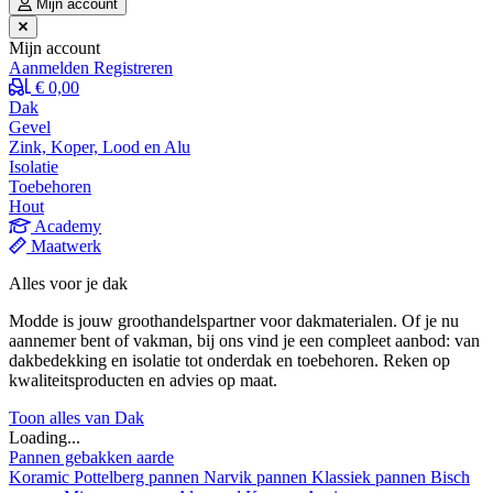
Mijn account
Mijn account
Aanmelden
Registreren
€ 0,00
Dak
Gevel
Zink, Koper, Lood en Alu
Isolatie
Toebehoren
Hout
Academy
Maatwerk
Alles voor je dak
Modde is jouw groothandelspartner voor dakmaterialen. Of je nu
aannemer bent of vakman, bij ons vind je een compleet aanbod: van
dakbedekking en isolatie tot onderdak en toebehoren. Reken op
kwaliteitsproducten en advies op maat.
Toon alles van Dak
Loading...
Pannen gebakken aarde
Koramic
Pottelberg pannen
Narvik pannen
Klassiek pannen
Bisch