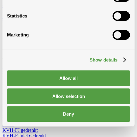
delig omvormbaar
Dubbele trapladders
Enkele trapladders
Rolsteiger
Vouwsteiger
Werkbruggen
Dakladders
Accessoires voor
Statistics
ladders
Werfradios
Alles van hout
Marketing
Van constructiehout zoals kepers, voligen en pannelatten tot
afwerkingshout zoals planchetten, platen en boordplanken – bij
Modde vind je een ruim aanbod houtproducten voor elke
toepassing.
Show details
Toon alles van Hout
Loading...
Allow all
Pannelatten
Epicia
RND
Allow selection
Stoflatten
Voligen
RND gedrenkt
3/4
4/4
6/4
RND niet gedrenkt
3/4
4/4
Deny
Douglas gedrenkt
Vuren
KVH-FJ gedrenkt
KVH-FJ niet gedrenkt