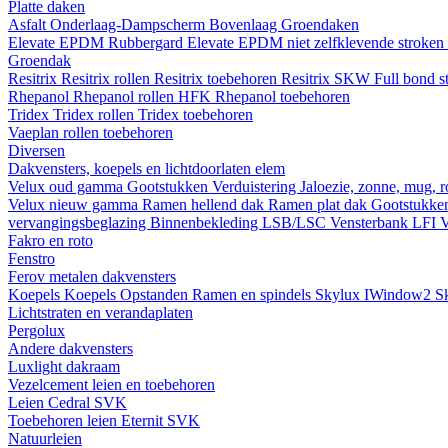
Platte daken
Asfalt
Onderlaag-Dampscherm
Bovenlaag
Groendaken
Elevate EPDM Rubbergard
Elevate EPDM niet zelfklevende stroken
Groendak
Resitrix
Resitrix rollen
Resitrix toebehoren
Resitrix SKW Full bond s
Rhepanol
Rhepanol rollen HFK
Rhepanol toebehoren
Tridex
Tridex rollen
Tridex toebehoren
Vaeplan
rollen
toebehoren
Diversen
Dakvensters, koepels en lichtdoorlaten elem
Velux oud gamma
Gootstukken
Verduistering
Jaloezie, zonne, mug, 
Velux nieuw gamma
Ramen hellend dak
Ramen plat dak
Gootstukk
vervangingsbeglazing
Binnenbekleding LSB/LSC
Vensterbank LFI
V
Fakro en roto
Fenstro
Ferov metalen dakvensters
Koepels
Koepels
Opstanden
Ramen en spindels
Skylux IWindow2
S
Lichtstraten en verandaplaten
Pergolux
Andere dakvensters
Luxlight dakraam
Vezelcement leien en toebehoren
Leien
Cedral
SVK
Toebehoren leien
Eternit
SVK
Natuurleien