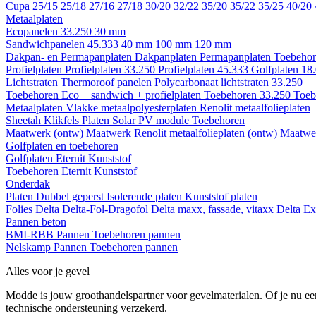
Cupa
25/15
25/18
27/16
27/18
30/20
32/22
35/20
35/22
35/25
40/20
Metaalplaten
Ecopanelen 33.250
30 mm
Sandwichpanelen 45.333
40 mm
100 mm
120 mm
Dakpan- en Permapanplaten
Dakpanplaten
Permapanplaten
Toebehor
Profielplaten
Profielplaten 33.250
Profielplaten 45.333
Golfplaten 18
Lichtstraten
Thermoroof panelen
Polycarbonaat lichtstraten 33.250
Toebehoren Eco + sandwich + profielplaten
Toebehoren 33.250
Toeb
Metaalplaten
Vlakke metaalpolyesterplaten
Renolit metaalfolieplaten
Sheetah Klikfels
Platen
Solar PV module
Toebehoren
Maatwerk (ontw)
Maatwerk Renolit metaalfolieplaten (ontw)
Maatwer
Golfplaten en toebehoren
Golfplaten
Eternit
Kunststof
Toebehoren
Eternit
Kunststof
Onderdak
Platen
Dubbel geperst
Isolerende platen
Kunststof platen
Folies
Delta
Delta-Fol-Dragofol
Delta maxx, fassade, vitaxx
Delta E
Pannen beton
BMI-RBB
Pannen
Toebehoren pannen
Nelskamp
Pannen
Toebehoren pannen
Alles voor je gevel
Modde is jouw groothandelspartner voor gevelmaterialen. Of je nu een
technische ondersteuning verzekerd.