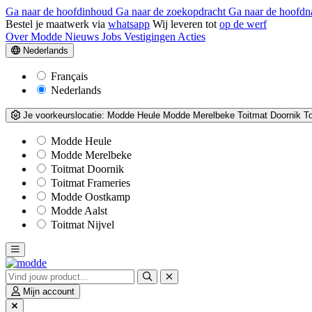
Ga naar de hoofdinhoud
Ga naar de zoekopdracht
Ga naar de hoofdn
Bestel je maatwerk via
whatsapp
Wij leveren tot
op de werf
Over Modde
Nieuws
Jobs
Vestigingen
Acties
Nederlands
Français
Nederlands
Je voorkeurslocatie:
Modde Heule
Modde Merelbeke
Toitmat Doornik
T
Modde Heule
Modde Merelbeke
Toitmat Doornik
Toitmat Frameries
Modde Oostkamp
Modde Aalst
Toitmat Nijvel
Mijn account