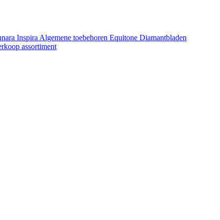
unara
Inspira
Algemene toebehoren Equitone
Diamantbladen
erkoop assortiment