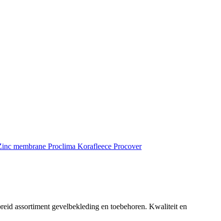
inc membrane
Proclima
Korafleece
Procover
reid assortiment gevelbekleding en toebehoren. Kwaliteit en