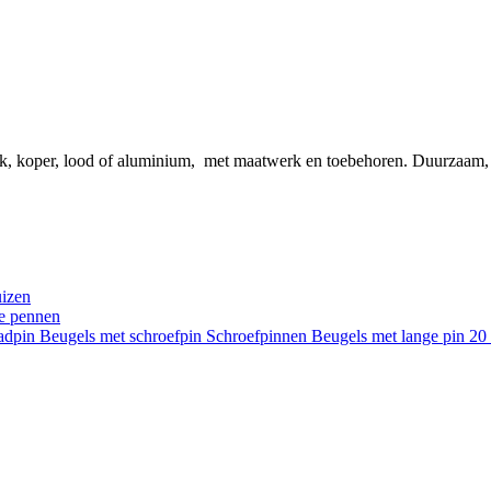
ink, koper, lood of aluminium, met maatwerk en toebehoren. Duurzaam
uizen
re pennen
aadpin
Beugels met schroefpin
Schroefpinnen
Beugels met lange pin 2