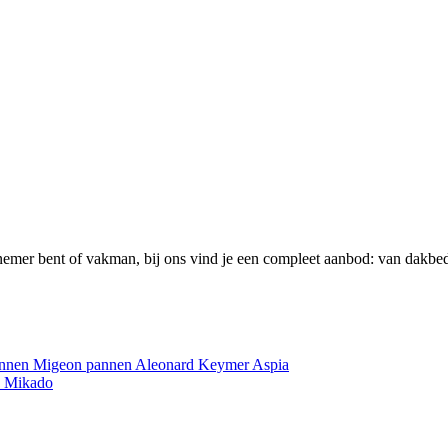
emer bent of vakman, bij ons vind je een compleet aanbod: van dakbed
annen
Migeon pannen
Aleonard
Keymer
Aspia
e
Mikado