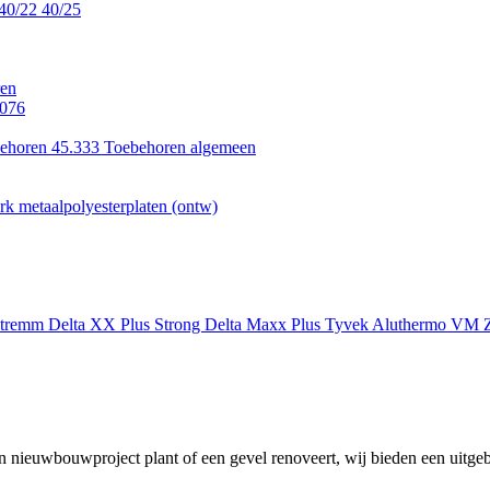
40/22
40/25
en
.076
ehoren 45.333
Toebehoren algemeen
k metaalpolyesterplaten (ontw)
xtremm
Delta XX Plus Strong
Delta Maxx Plus
Tyvek
Aluthermo
VM Z
 nieuwbouwproject plant of een gevel renoveert, wij bieden een uitgeb