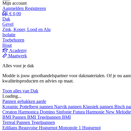
Mijn account
Aanmelden
Registreren
€ 0,00
Dak
Gevel
Zink, Koper, Lood en Alu
Isolatie
Toebehoren
Hout
Academy
Maatwerk
Alles voor je dak
Modde is jouw groothandelspartner voor dakmaterialen. Of je nu aann
kwaliteitsproducten en advies op maat.
Toon alles van Dak
Loading...
Pannen gebakken aarde
Koramic
Pottelberg pannen
Narvik pannen
Klassiek pannen
Bisch p
Creaton
Harmonica
Domino
Sinfonie
Futura
Harmonie New
Melodi
BMI
Pannen BMI
Tegelpannen BMI
Terreal
Pannen
Tegelpannen
Edilians
Beauvoise Huguenot
Monopole 1 Huguenot