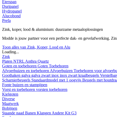
Eterspan
Duripanel
Hydropanel
Alucobond
Prefa
Zink, koper, lood & aluminium: duurzame metaaloplossingen
Modde is jouw partner voor een perfecte dak- en gevelafwerking. Z
Toon alles van Zink, Koper, Lood en Alu
Loading...
Zink
Platen
NTRL
Anthra
Quartz
Goten en toebehoren
Goten
Toebehoren
Afvoerbuizen en toebehoren
Afvoerbuizen
Toebehoren voor afvoerb
Goothaken
galva
galva zwart
inox
inox zwart
kraalbeugels
Verstelba
Scharnierbeugels
Standaardmodel met 1 oogvijs
Beugels met houtdr
Fonte buizen en stampijpen
Vorst en toebehoren
vorsten
toebehoren
Kielgoten
Diverse
Maatwerk
Bobijnen
Staande naad
Banen
Klangen
Andere
Kit G3