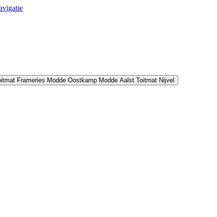
avigatie
oitmat Frameries
Modde Oostkamp
Modde Aalst
Toitmat Nijvel