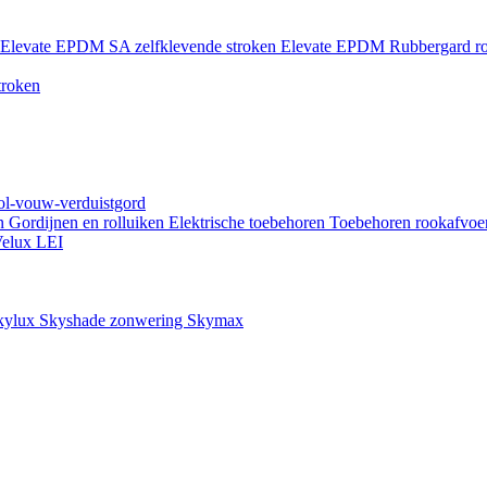
Elevate EPDM SA zelfklevende stroken
Elevate EPDM Rubbergard ro
troken
rol-vouw-verduistgord
en
Gordijnen en rolluiken
Elektrische toebehoren
Toebehoren rookafvoe
elux LEI
kylux Skyshade zonwering
Skymax