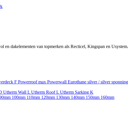
rk
ol en dakelementen van topmerken als Recticel, Kingspan en Usystem.
erdeck F
Powerroof max
Powerwall
Eurothane silver / silver sponnin
SD
Utherm Wall L
Utherm Roof L
Utherm Sarking K
90mm
100mm
110mm
120mm
130mm
140mm
150mm
160mm