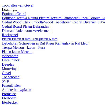
Toon alles van Gevel
Loading...
Equitone-Cedral
Equitone
Tectiva
Natura
Pictura
Textura
Paintboard
Linea
Coloura
L
Cedral
Wood
Click Smooth-Wood
Toebehoren Cedral
Diversen
Uitv
Cedral Board
Platen
Dakranden
Diamantbladen voor vezelcement
Rockpanel
Platen
Platen 8 mm
UNI platen 6 mm
toebehoren
Schroeven in Ral Kleur
Kantenlak in Ral kleur
Trespa Meteon - Izeon - Pura
Platen
Izeon
Meteon
toebehoren
Deceuninck
Deeplas
Muurvinyl
Gevel
Toebehoren
SVK
Fasonit leien
Andere bouwplaten
Promatec
Eterboard
Eterbacker