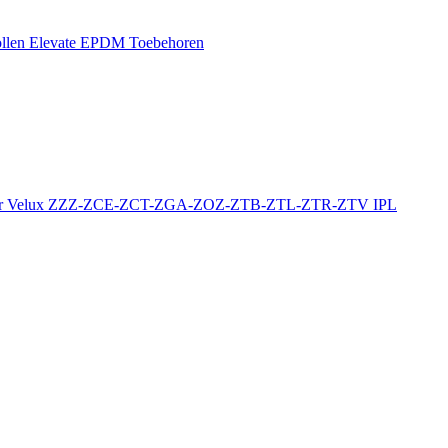
llen
Elevate EPDM Toebehoren
r
Velux ZZZ-ZCE-ZCT-ZGA-ZOZ-ZTB-ZTL-ZTR-ZTV
IPL