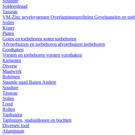
Soudure
Soldeerdraad
Tasseau
VM-Zinc gevelsystemen
Overlappingsprofielen
Gevelpanelen en toe
Solins
Koper
Platen
Goten en toebehoren
goten
toebehoren
Afvoerbuizen en toebehoren
afvoerbuizen
toebehoren
Goothaken
Vorsten en toebehoren
vorsten
vorsthaken
Kielgoten
Diverse
Maatwerk
Bobijnen
Staande naad
Banen
Andere
Soudure
Tasseau
Solins
Lood
Rollen
Tapbuizen
Tapbuizen, stadsuitlopen en bochten
Diversen lood
Aluminium