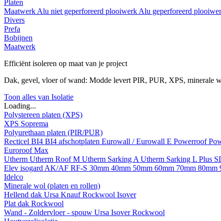
Platen
Maatwerk
Alu niet geperforeerd plooiwerk
Alu geperforeerd plooiwe
Divers
Prefa
Bobijnen
Maatwerk
Efficiënt isoleren op maat van je project
Dak, gevel, vloer of wand: Modde levert PIR, PUR, XPS, minerale w
Toon alles van Isolatie
Loading...
Polystereen platen (XPS)
XPS Soprema
Polyurethaan platen (PIR/PUR)
Recticel
BI4
BI4 afschotplaten
Eurowall / Eurowall E
Powerroof
Pow
Euroroof Max
Utherm
Utherm Roof M
Utherm Sarking A
Utherm Sarking L Plus 
Elev isogard AK/AF RF-S
30mm
40mm
50mm
60mm
70mm
80mm
Idelco
Minerale wol (platen en rollen)
Hellend dak
Ursa
Knauf
Rockwool
Isover
Plat dak
Rockwool
Wand - Zoldervloer - spouw
Ursa
Isover
Rockwool