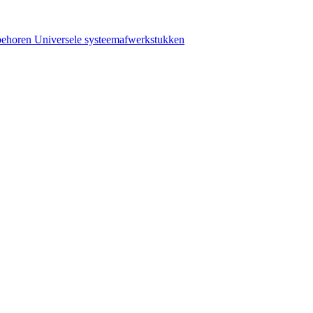
behoren
Universele systeemafwerkstukken