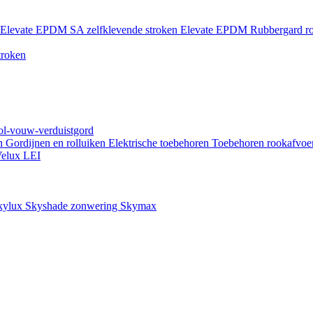
Elevate EPDM SA zelfklevende stroken
Elevate EPDM Rubbergard ro
troken
rol-vouw-verduistgord
en
Gordijnen en rolluiken
Elektrische toebehoren
Toebehoren rookafvoe
elux LEI
kylux Skyshade zonwering
Skymax