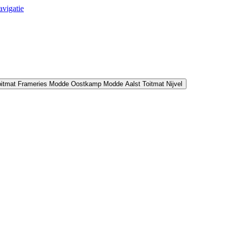
avigatie
oitmat Frameries
Modde Oostkamp
Modde Aalst
Toitmat Nijvel