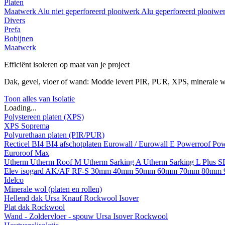
Platen
Maatwerk
Alu niet geperforeerd plooiwerk
Alu geperforeerd plooiwe
Divers
Prefa
Bobijnen
Maatwerk
Efficiënt isoleren op maat van je project
Dak, gevel, vloer of wand: Modde levert PIR, PUR, XPS, minerale w
Toon alles van Isolatie
Loading...
Polystereen platen (XPS)
XPS Soprema
Polyurethaan platen (PIR/PUR)
Recticel
BI4
BI4 afschotplaten
Eurowall / Eurowall E
Powerroof
Pow
Euroroof Max
Utherm
Utherm Roof M
Utherm Sarking A
Utherm Sarking L Plus 
Elev isogard AK/AF RF-S
30mm
40mm
50mm
60mm
70mm
80mm
Idelco
Minerale wol (platen en rollen)
Hellend dak
Ursa
Knauf
Rockwool
Isover
Plat dak
Rockwool
Wand - Zoldervloer - spouw
Ursa
Isover
Rockwool