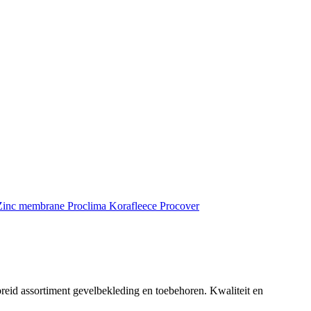
inc membrane
Proclima
Korafleece
Procover
reid assortiment gevelbekleding en toebehoren. Kwaliteit en