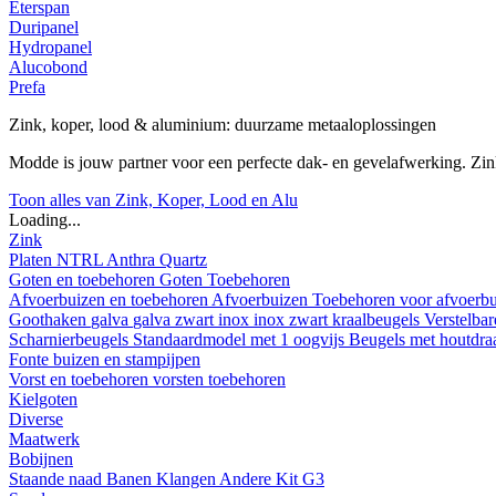
Eterspan
Duripanel
Hydropanel
Alucobond
Prefa
Zink, koper, lood & aluminium: duurzame metaaloplossingen
Modde is jouw partner voor een perfecte dak- en gevelafwerking. Z
Toon alles van Zink, Koper, Lood en Alu
Loading...
Zink
Platen
NTRL
Anthra
Quartz
Goten en toebehoren
Goten
Toebehoren
Afvoerbuizen en toebehoren
Afvoerbuizen
Toebehoren voor afvoerb
Goothaken
galva
galva zwart
inox
inox zwart
kraalbeugels
Verstelba
Scharnierbeugels
Standaardmodel met 1 oogvijs
Beugels met houtdr
Fonte buizen en stampijpen
Vorst en toebehoren
vorsten
toebehoren
Kielgoten
Diverse
Maatwerk
Bobijnen
Staande naad
Banen
Klangen
Andere
Kit G3