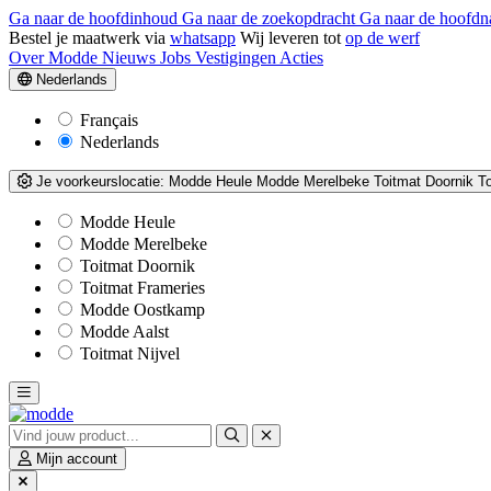
Ga naar de hoofdinhoud
Ga naar de zoekopdracht
Ga naar de hoofdn
Bestel je maatwerk via
whatsapp
Wij leveren tot
op de werf
Over Modde
Nieuws
Jobs
Vestigingen
Acties
Nederlands
Français
Nederlands
Je voorkeurslocatie:
Modde Heule
Modde Merelbeke
Toitmat Doornik
T
Modde Heule
Modde Merelbeke
Toitmat Doornik
Toitmat Frameries
Modde Oostkamp
Modde Aalst
Toitmat Nijvel
Mijn account