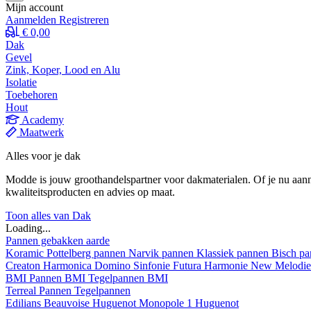
Mijn account
Aanmelden
Registreren
€ 0,00
Dak
Gevel
Zink, Koper, Lood en Alu
Isolatie
Toebehoren
Hout
Academy
Maatwerk
Alles voor je dak
Modde is jouw groothandelspartner voor dakmaterialen. Of je nu aann
kwaliteitsproducten en advies op maat.
Toon alles van Dak
Loading...
Pannen gebakken aarde
Koramic
Pottelberg pannen
Narvik pannen
Klassiek pannen
Bisch p
Creaton
Harmonica
Domino
Sinfonie
Futura
Harmonie New
Melodi
BMI
Pannen BMI
Tegelpannen BMI
Terreal
Pannen
Tegelpannen
Edilians
Beauvoise Huguenot
Monopole 1 Huguenot