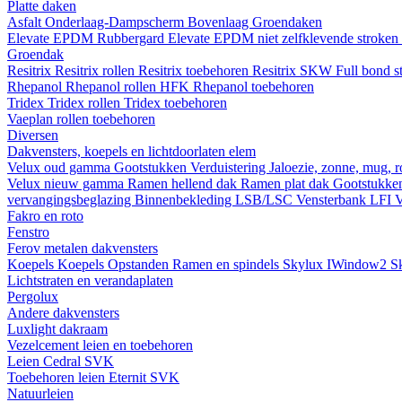
Platte daken
Asfalt
Onderlaag-Dampscherm
Bovenlaag
Groendaken
Elevate EPDM Rubbergard
Elevate EPDM niet zelfklevende stroken
Groendak
Resitrix
Resitrix rollen
Resitrix toebehoren
Resitrix SKW Full bond s
Rhepanol
Rhepanol rollen HFK
Rhepanol toebehoren
Tridex
Tridex rollen
Tridex toebehoren
Vaeplan
rollen
toebehoren
Diversen
Dakvensters, koepels en lichtdoorlaten elem
Velux oud gamma
Gootstukken
Verduistering
Jaloezie, zonne, mug, 
Velux nieuw gamma
Ramen hellend dak
Ramen plat dak
Gootstukk
vervangingsbeglazing
Binnenbekleding LSB/LSC
Vensterbank LFI
V
Fakro en roto
Fenstro
Ferov metalen dakvensters
Koepels
Koepels
Opstanden
Ramen en spindels
Skylux IWindow2
S
Lichtstraten en verandaplaten
Pergolux
Andere dakvensters
Luxlight dakraam
Vezelcement leien en toebehoren
Leien
Cedral
SVK
Toebehoren leien
Eternit
SVK
Natuurleien