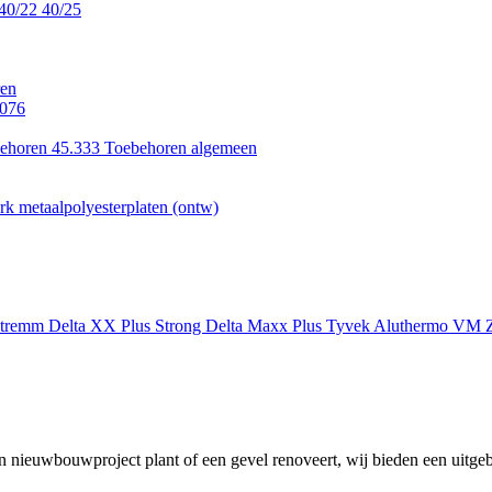
40/22
40/25
en
.076
ehoren 45.333
Toebehoren algemeen
k metaalpolyesterplaten (ontw)
xtremm
Delta XX Plus Strong
Delta Maxx Plus
Tyvek
Aluthermo
VM Z
 nieuwbouwproject plant of een gevel renoveert, wij bieden een uitgeb