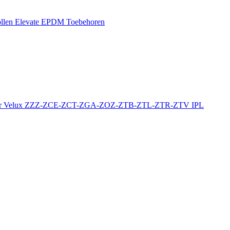
llen
Elevate EPDM Toebehoren
r
Velux ZZZ-ZCE-ZCT-ZGA-ZOZ-ZTB-ZTL-ZTR-ZTV
IPL