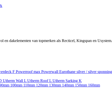
rk
ol en dakelementen van topmerken als Recticel, Kingspan en Usystem.
erdeck F
Powerroof max
Powerwall
Eurothane silver / silver sponnin
SD
Utherm Wall L
Utherm Roof L
Utherm Sarking K
90mm
100mm
110mm
120mm
130mm
140mm
150mm
160mm