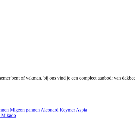
emer bent of vakman, bij ons vind je een compleet aanbod: van dakbed
annen
Migeon pannen
Aleonard
Keymer
Aspia
e
Mikado