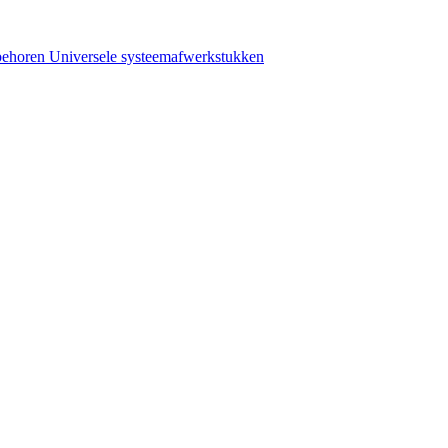
behoren
Universele systeemafwerkstukken