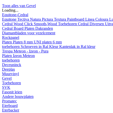
Toon alles van Gevel
Loading...
Equitone-Cedral
Equitone
Tectiva
Natura
Pictura
Textura
Paintboard
Linea
Coloura
L
Cedral
Wood
Click Smooth-Wood
Toebehoren Cedral
Diversen
Uitv
Cedral Board
Platen
Dakranden
Diamantbladen voor vezelcement
Rockpanel
Platen
Platen 8 mm
UNI platen 6 mm
toebehoren
Schroeven in Ral Kleur
Kantenlak in Ral kleur
Trespa Meteon - Izeon - Pura
Platen
Izeon
Meteon
toebehoren
Deceuninck
Deeplas
Muurvinyl
Gevel
Toebehoren
SVK
Fasonit leien
Andere bouwplaten
Promatec
Eterboard
Eterbacker