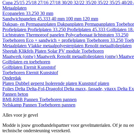
Cupa
25/15
25/18
27/16
27/18
30/20
32/22
35/20
35/22
35/25
40/20
Metaalplaten
Ecopanelen 33.250
30 mm
Sandwichpanelen 45.333
40 mm
100 mm
120 mm
Dakpan- en Permapanplaten
Dakpanplaten
Permapanplaten
Toebehor
Profielplaten
Profielplaten 33.250
Profielplaten 45.333
Golfplaten 18
Lichtstraten
Thermoroof panelen
Polycarbonaat lichtstraten 33.250
Toebehoren Eco + sandwich + profielplaten
Toebehoren 33.250
Toeb
Metaalplaten
Vlakke metaalpolyesterplaten
Renolit metaalfolieplaten
Sheetah Klikfels
Platen
Solar PV module
Toebehoren
Maatwerk (ontw)
Maatwerk Renolit metaalfolieplaten (ontw)
Maatwer
Golfplaten en toebehoren
Golfplaten
Eternit
Kunststof
Toebehoren
Eternit
Kunststof
Onderdak
Platen
Dubbel geperst
Isolerende platen
Kunststof platen
Folies
Delta
Delta-Fol-Dragofol
Delta maxx, fassade, vitaxx
Delta E
Pannen beton
BMI-RBB
Pannen
Toebehoren pannen
Nelskamp
Pannen
Toebehoren pannen
Alles voor je gevel
Modde is jouw groothandelspartner voor gevelmaterialen. Of je nu een
technische ondersteuning verzekerd.