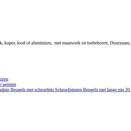
ink, koper, lood of aluminium, met maatwerk en toebehoren. Duurzaam
uizen
re pennen
aadpin
Beugels met schroefpin
Schroefpinnen
Beugels met lange pin 2