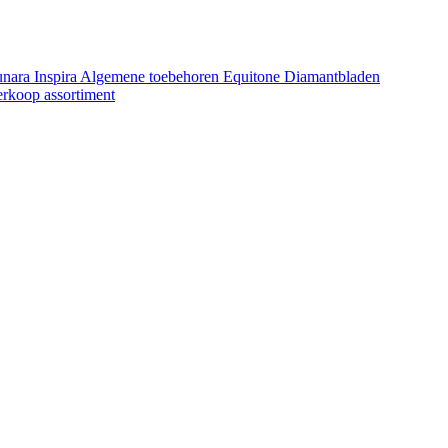
unara
Inspira
Algemene toebehoren Equitone
Diamantbladen
erkoop assortiment