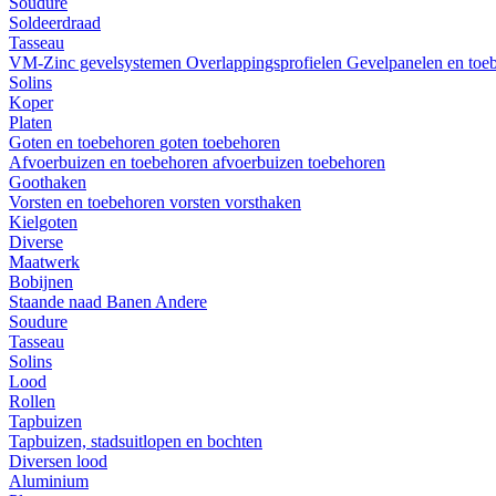
Soudure
Soldeerdraad
Tasseau
VM-Zinc gevelsystemen
Overlappingsprofielen
Gevelpanelen en toe
Solins
Koper
Platen
Goten en toebehoren
goten
toebehoren
Afvoerbuizen en toebehoren
afvoerbuizen
toebehoren
Goothaken
Vorsten en toebehoren
vorsten
vorsthaken
Kielgoten
Diverse
Maatwerk
Bobijnen
Staande naad
Banen
Andere
Soudure
Tasseau
Solins
Lood
Rollen
Tapbuizen
Tapbuizen, stadsuitlopen en bochten
Diversen lood
Aluminium