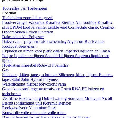
Toon alles van Toebehoren
Loading...
Toebehoren voor dak en gevel
Loodvervanger
Wakaflex
Koraflex
Eterflex
Alu loodflex
Koraflex
plus
EPDM loodvervanger zelfklevend
Connectalu classic
Creaflex
Ondernokken
Rollen
Diversen
Dakranden
Alu
Polyester
Dakverven, sprays en dakbescherming
Algimous
Blackvernis
Roofcoat
Spraypaint
Liquiden en lijmen voor platte daken
Imperbel liquiden en lijmen
Ikopro liquiden en lijmen
Soudal daklijmen
Soprema liquiden en
lijmen
Hoeklatten
Imperbel
Rotswol
Foamglas
Gas
Siliconen, kitten, tapes, schuimen
Siliconen, kitten, lijmen
Banden-
tapes
Solid John Hybrid Polymeer
Waterdichting
fillcoat
polycolorit
varia
Goten kunststof, regenwaterafvoer
Goten
RWA
PE buizen en
toebehoren
Ventilatie
Enkelwandig
Dubbelwandig
Sonovent
Multivent
Nicoll
Eternit (ontluchting uni)
Koramic
Renson
Rookgasafvoer
Aluminium
Inox
Bouwfolie
volle rollen
niet volle rollen
Dampschermen
Isover
Delta
Sopravap hygro
Klöber