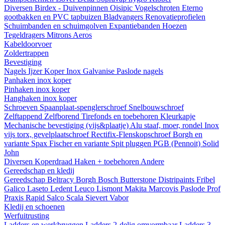
Diversen
Birdex - Duivenpinnen Oisipic
Vogelschroten
Eterno
gootbakken en PVC tapbuizen
Bladvangers
Renovatieprofielen
Schuimbanden en schuimgolven
Expantiebanden
Hoezen
Tegeldragers
Mitrons
Aeros
Kabeldoorvoer
Zoldertrappen
Bevestiging
Nagels
Ijzer
Koper
Inox
Galvanise
Paslode nagels
Panhaken
inox
koper
Pinhaken
inox
koper
Hanghaken
inox
koper
Schroeven
Spaanplaat-spenglerschroef
Snelbouwschroef
Zelftappend
Zelfborend
Tirefonds en toebehoren
Kleurkapje
Mechanische bevestiging (vijs&plaatje)
Alu staaf, moer, rondel
Inox
vijs torx, gevelplaatschroef
Rectifix-Flenskopschroef
Borgh en
variante
Spax
Fischer en variante
Spit pluggen
PGB (Pennoit)
Solid
John
Diversen
Koperdraad
Haken + toebehoren
Andere
Gereedschap en kledij
Gereedschap
Beltracy
Borgh
Bosch
Butterstone
Distripaints
Fribel
Galico
Laseto
Ledent
Leuco
Lismont
Makita
Marcovis
Paslode
Prof
Praxis
Rapid
Salco
Scala
Sievert
Vabor
Kledij en schoenen
Werfuitrusting
Ladders en werkbruggen
Ladders 2-delig omvormbaar
Ladders 3-