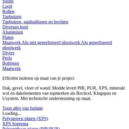
Solins
Lood
Rollen
Tapbuizen
Tapbuizen, stadsuitlopen en bochten
Diversen lood
Aluminium
Platen
Maatwerk
Alu niet geperforeerd plooiwerk
Alu geperforeerd
plooiwerk
Divers
Prefa
Bobijnen
Maatwerk
Efficiënt isoleren op maat van je project
Dak, gevel, vloer of wand: Modde levert PIR, PUR, XPS, minerale
wol en dakelementen van topmerken als Recticel, Kingspan en
Usystem. Met technische ondersteuning op maat.
Toon alles van Isolatie
Loading...
Polystereen platen (XPS)
XPS Soprema
Polyurethaan platen (PIR/PUR)