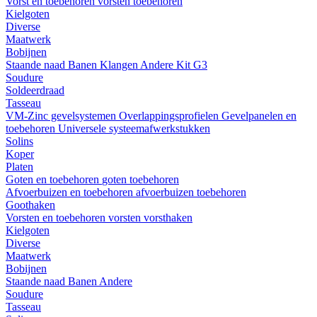
Vorst en toebehoren
vorsten
toebehoren
Kielgoten
Diverse
Maatwerk
Bobijnen
Staande naad
Banen
Klangen
Andere
Kit G3
Soudure
Soldeerdraad
Tasseau
VM-Zinc gevelsystemen
Overlappingsprofielen
Gevelpanelen en
toebehoren
Universele systeemafwerkstukken
Solins
Koper
Platen
Goten en toebehoren
goten
toebehoren
Afvoerbuizen en toebehoren
afvoerbuizen
toebehoren
Goothaken
Vorsten en toebehoren
vorsten
vorsthaken
Kielgoten
Diverse
Maatwerk
Bobijnen
Staande naad
Banen
Andere
Soudure
Tasseau