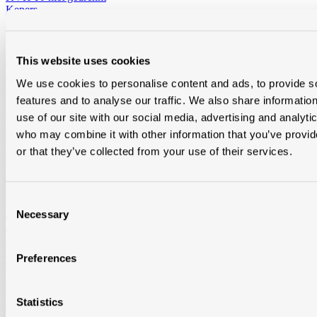
Kepers
RND gedrenkt
Douglas gedrenkt
Baddens, madrier
Baddens
RND gedrenkt
KVH-FJ gedrenkt
KVH-FJ niet gedrenkt
This website uses cookies
Douglas gedrenkt
We use cookies to personalise content and ads, to provide s
Madrier
RND gedrenkt
KVH-FJ gedrenkt
KVH-FJ niet gedrenkt
Douglas gedrenkt
features and to analyse our traffic. We also share informatio
Cls
use of our site with our social media, advertising and analyti
Niet-geïmpregneerd
who may combine it with other information that you’ve provi
Geimpregneerd
Boordplanken
or that they’ve collected from your use of their services.
RND
Meranti
Ceder
Consent
Planchetten
Ayous Planchetten
Ayous thermo triple
Ayous thermo vlak
Necessary
Selection
Andere planchetten
Noordboomlatten
Platen
Preferences
OSB
Multiplex en Elliotis
Betontriplex
Statistics
MDF
Solid John spouwplaat