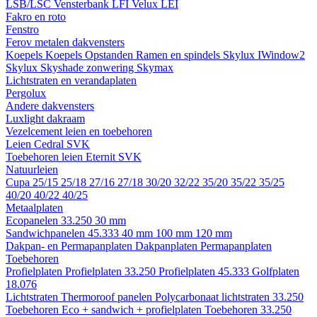
LSB/LSC
Vensterbank LFI
Velux LEI
Fakro en roto
Fenstro
Ferov metalen dakvensters
Koepels
Koepels
Opstanden
Ramen en spindels
Skylux IWindow2
Skylux Skyshade zonwering
Skymax
Lichtstraten en verandaplaten
Pergolux
Andere dakvensters
Luxlight dakraam
Vezelcement leien en toebehoren
Leien
Cedral
SVK
Toebehoren leien
Eternit
SVK
Natuurleien
Cupa
25/15
25/18
27/16
27/18
30/20
32/22
35/20
35/22
35/25
40/20
40/22
40/25
Metaalplaten
Ecopanelen 33.250
30 mm
Sandwichpanelen 45.333
40 mm
100 mm
120 mm
Dakpan- en Permapanplaten
Dakpanplaten
Permapanplaten
Toebehoren
Profielplaten
Profielplaten 33.250
Profielplaten 45.333
Golfplaten
18.076
Lichtstraten
Thermoroof panelen
Polycarbonaat lichtstraten 33.250
Toebehoren Eco + sandwich + profielplaten
Toebehoren 33.250