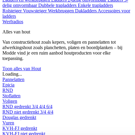
delig omvormbaar
Dubbele trapladders
Enkele trapladders
Rolsteiger
Vouwsteiger
Werkbruggen
Dakladders
Accessoires voor
ladders
Werfradios
Alles van hout
Van constructiehout zoals kepers, voligen en pannelatten tot
afwerkingshout zoals planchetten, platen en boordplanken – bij
Modde vind je een ruim aanbod houtproducten voor elke
toepassing.
Toon alles van Hout
Loading...
Pannelatten
Epicia
RND
Stoflatten
Voligen
RND gedrenkt
3/4
4/4
6/4
RND niet gedrenkt
3/4
4/4
Douglas gedrenkt
Vuren
KVH-FJ gedrenkt
KVH-FJ niet gedrenkt