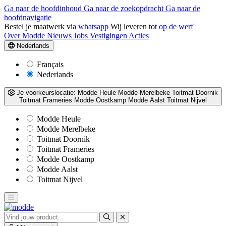
Ga naar de hoofdinhoud
Ga naar de zoekopdracht
Ga naar de
hoofdnavigatie
Bestel je maatwerk via
whatsapp
Wij leveren tot
op de werf
Over Modde
Nieuws
Jobs
Vestigingen
Acties
Nederlands
Français
Nederlands
Je voorkeurslocatie:
Modde Heule
Modde Merelbeke
Toitmat Doornik
Toitmat Frameries
Modde Oostkamp
Modde Aalst
Toitmat Nijvel
Modde Heule
Modde Merelbeke
Toitmat Doornik
Toitmat Frameries
Modde Oostkamp
Modde Aalst
Toitmat Nijvel