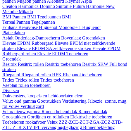
pannen
Migeon pannen
Aleonard
Keymer
Aspia
Creaton
Harmonica
Domino
Sinfonie
Futura
Harmonie New
Melodie
Mikado
BMI
Pannen BMI
Tegelpannen BMI
Terreal
Pannen
Tegelpannen
Edilians
Beauvoise Huguenot
Monopole 1 Huguenot
Platte daken
Asfalt
Onderlaag-Dampscherm
Bovenlaag
Groendaken
Elevate EPDM Rubbergard
Elevate EPDM niet zelfklevende
stroken
Elevate EPDM SA zelfklevende stroken
Elevate EPDM
Rubbergard rollen
Elevate EPDM Toebehoren
Groendak
Resitrix
Resitrix rollen
Resitrix toebehoren
Resitrix SKW Full bond
stroken
Rhepanol
Rhepanol rollen HFK
Rhepanol toebehoren
Tridex
Tridex rollen
Tridex toebehoren
Vaeplan
rollen
toebehoren
Diversen
Dakvensters, koepels en lichtdoorlaten elem
Velux oud gamma
Gootstukken
Verduistering
Jaloezie, zonne, mug,
rol-vouw-verduistgord
Velux nieuw gamma
Ramen hellend dak
Ramen plat dak
Gootstukken
Gordijnen en rolluiken
Elektrische toebehoren
Toebehoren rookafvoer
Velux ZZZ-ZCE-ZCT-ZGA-ZOZ-ZTB-
ZTL-ZTR-ZTV
IPL vervangingsbeglazing
Binnenbekleding