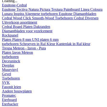
Loading...
Equitone-Cedral
Equitone
Tectiva
Natura
Pictura
Textura
Paintboard
Linea
Coloura
Lunara
Inspira
Algemene toebehoren Equitone
Diamantbladen
Cedral
Wood
Click Smooth-Wood
Toebehoren Cedral
Diversen
Uitverkoop assortiment
Cedral Board
Platen
Dakranden
Diamantbladen voor vezelcement
Rockpanel
Platen
Platen 8 mm
UNI platen 6 mm
toebehoren
Schroeven in Ral Kleur
Kantenlak in Ral kleur
Trespa Meteon - Izeon - Pura
Platen
Izeon
Meteon
toebehoren
Deceuninck
Deeplas
Muurvinyl
Gevel
Toebehoren
SVK
Fasonit leien
Andere bouwplaten
Promatec
Eterboard
Eterbacker