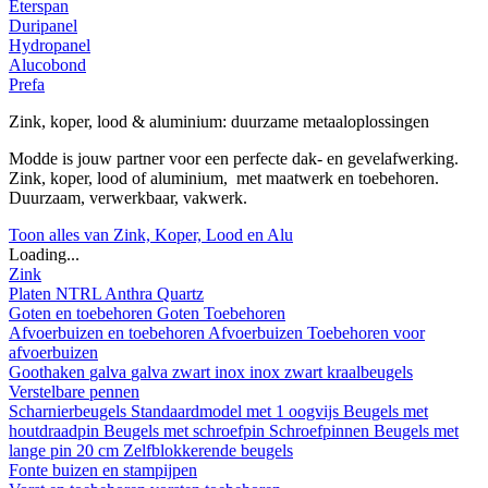
Eterspan
Duripanel
Hydropanel
Alucobond
Prefa
Zink, koper, lood & aluminium: duurzame metaaloplossingen
Modde is jouw partner voor een perfecte dak- en gevelafwerking.
Zink, koper, lood of aluminium, met maatwerk en toebehoren.
Duurzaam, verwerkbaar, vakwerk.
Toon alles van Zink, Koper, Lood en Alu
Loading...
Zink
Platen
NTRL
Anthra
Quartz
Goten en toebehoren
Goten
Toebehoren
Afvoerbuizen en toebehoren
Afvoerbuizen
Toebehoren voor
afvoerbuizen
Goothaken
galva
galva zwart
inox
inox zwart
kraalbeugels
Verstelbare pennen
Scharnierbeugels
Standaardmodel met 1 oogvijs
Beugels met
houtdraadpin
Beugels met schroefpin
Schroefpinnen
Beugels met
lange pin 20 cm
Zelfblokkerende beugels
Fonte buizen en stampijpen