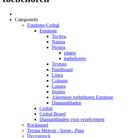
Categorieën
Equitone-Cedral
Equitone
Tectiva
Natura
Pictura
platen
toebehoren
Textura
Paintboard
Linea
Coloura
Lunara
Inspira
Algemene toebehoren Equitone
Diamantbladen
Cedral
Cedral Board
Diamantbladen voor vezelcement
Rockpanel
Trespa Meteon - Izeon - Pura
Deceuninck