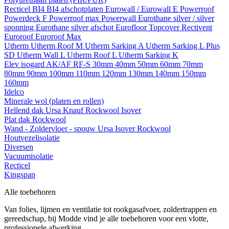
Recticel
BI4
BI4 afschotplaten
Eurowall / Eurowall E
Powerroof
Powerdeck F
Powerroof max
Powerwall
Eurothane silver / silver
sponning
Eurothane silver afschot
Eurofloor
Topcover
Rectivent
Euroroof
Euroroof Max
Utherm
Utherm Roof M
Utherm Sarking A
Utherm Sarking L Plus
SD
Utherm Wall L
Utherm Roof L
Utherm Sarking K
Elev isogard AK/AF RF-S
30mm
40mm
50mm
60mm
70mm
80mm
90mm
100mm
110mm
120mm
130mm
140mm
150mm
160mm
Idelco
Minerale wol (platen en rollen)
Hellend dak
Ursa
Knauf
Rockwool
Isover
Plat dak
Rockwool
Wand - Zoldervloer - spouw
Ursa
Isover
Rockwool
Houtvezelisolatie
Diversen
Vacuumisolatie
Recticel
Kingspan
Alle toebehoren
Van folies, lijmen en ventilatie tot rookgasafvoer, zoldertrappen en
gereedschap, bij Modde vind je alle toebehoren voor een vlotte,
professionele afwerking.