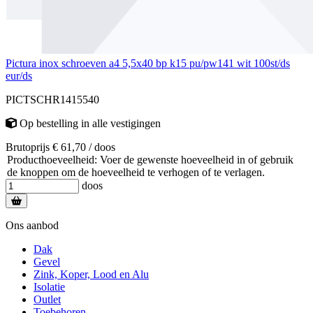
Pictura inox schroeven a4 5,5x40 bp k15 pu/pw141 wit 100st/ds
eur/ds
PICTSCHR1415540
Op bestelling
in alle vestigingen
Brutoprijs € 61,70 / doos
Producthoeveelheid: Voer de gewenste hoeveelheid in of gebruik
de knoppen om de hoeveelheid te verhogen of te verlagen.
doos
Ons aanbod
Dak
Gevel
Zink, Koper, Lood en Alu
Isolatie
Outlet
Toebehoren