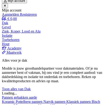
Mijn account
Mijn account
Aanmelden
Registreren
€ 0,00
Dak
Gevel
Zink, Koper, Lood en Alu
Isolatie
Toebehoren
Hout
Academy
Maatwerk
Alles voor je dak
Modde is jouw groothandelspartner voor dakmaterialen. Of je nu
aannemer bent of vakman, bij ons vind je een compleet aanbod: van
dakbedekking en isolatie tot onderdak en toebehoren. Reken op
kwaliteitsproducten en advies op maat.
Toon alles van Dak
Loading...
Pannen gebakken aarde
Koramic
Pottelberg pannen
Narvik pannen
Klassiek pannen
Bisch