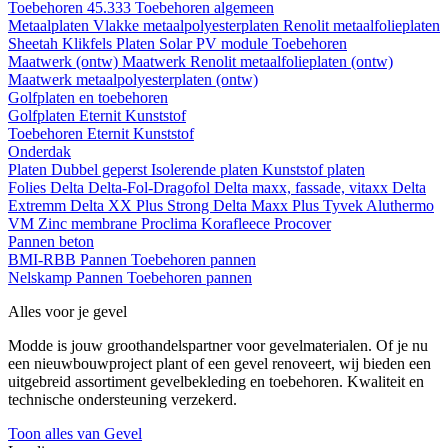
Toebehoren 45.333
Toebehoren algemeen
Metaalplaten
Vlakke metaalpolyesterplaten
Renolit metaalfolieplaten
Sheetah Klikfels
Platen
Solar PV module
Toebehoren
Maatwerk (ontw)
Maatwerk Renolit metaalfolieplaten (ontw)
Maatwerk metaalpolyesterplaten (ontw)
Golfplaten en toebehoren
Golfplaten
Eternit
Kunststof
Toebehoren
Eternit
Kunststof
Onderdak
Platen
Dubbel geperst
Isolerende platen
Kunststof platen
Folies
Delta
Delta-Fol-Dragofol
Delta maxx, fassade, vitaxx
Delta
Extremm
Delta XX Plus Strong
Delta Maxx Plus
Tyvek
Aluthermo
VM Zinc membrane
Proclima
Korafleece
Procover
Pannen beton
BMI-RBB
Pannen
Toebehoren pannen
Nelskamp
Pannen
Toebehoren pannen
Alles voor je gevel
Modde is jouw groothandelspartner voor gevelmaterialen. Of je nu
een nieuwbouwproject plant of een gevel renoveert, wij bieden een
uitgebreid assortiment gevelbekleding en toebehoren. Kwaliteit en
technische ondersteuning verzekerd.
Toon alles van Gevel