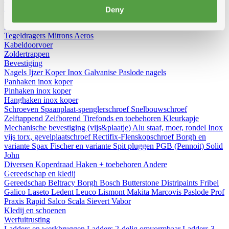
Diversen
Birdex - Duivenpinnen Oisipic
Vogelschroten
Eterno
Deny
gootbakken en PVC tapbuizen
Bladvangers
Renovatieprofielen
Schuimbanden en schuimgolven
Expantiebanden
Hoezen
Tegeldragers
Mitrons
Aeros
Kabeldoorvoer
Zoldertrappen
Bevestiging
Nagels
Ijzer
Koper
Inox
Galvanise
Paslode nagels
Panhaken
inox
koper
Pinhaken
inox
koper
Hanghaken
inox
koper
Schroeven
Spaanplaat-spenglerschroef
Snelbouwschroef
Zelftappend
Zelfborend
Tirefonds en toebehoren
Kleurkapje
Mechanische bevestiging (vijs&plaatje)
Alu staaf, moer, rondel
Inox
vijs torx, gevelplaatschroef
Rectifix-Flenskopschroef
Borgh en
variante
Spax
Fischer en variante
Spit pluggen
PGB (Pennoit)
Solid
John
Diversen
Koperdraad
Haken + toebehoren
Andere
Gereedschap en kledij
Gereedschap
Beltracy
Borgh
Bosch
Butterstone
Distripaints
Fribel
Galico
Laseto
Ledent
Leuco
Lismont
Makita
Marcovis
Paslode
Prof
Praxis
Rapid
Salco
Scala
Sievert
Vabor
Kledij en schoenen
Werfuitrusting
Ladders en werkbruggen
Ladders 2-delig omvormbaar
Ladders 3-