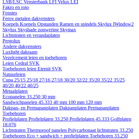
LSB/LSC
Vensterbank LFI
Velux LEI
Fakro en roto
Fenstro
Ferov metalen dakvensters
Koepels
Koepels
Opstanden
Ramen en spindels
Skylux IWindow2
Skylux Skyshade zonwering
Skymax
Lichtstraten en verandaplaten
Pergolux
Andere dakvensters
Luxlight dakraam
Vezelcement leien en toebehoren
Leien
Cedral
SVK
Toebehoren leien
Eternit
SVK
Natuurleien
Cupa
25/15
25/18
27/16
27/18
30/20
32/22
35/20
35/22
35/25
40/20
40/22
40/25
Metaalplaten
Ecopanelen 33.250
30 mm
Sandwichpanelen 45.333
40 mm
100 mm
120 mm
Dakpan- en Permapanplaten
Dakpanplaten
Permapanplaten
Toebehoren
Profielplaten
Profielplaten 33.250
Profielplaten 45.333
Golfplaten
18.076
Lichtstraten
Thermoroof panelen
Polycarbonaat lichtstraten 33.250
Toebehoren Eco + sandwich + profielplaten
Toebehoren 33.250