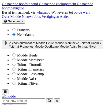
Ga naar de hoofdinhoud
Ga naar de zoekopdracht
Ga naar de
hoofdnavigatie
Bestel je maatwerk via
whatsapp
Wij leveren tot
op de werf
Over Modde
Nieuws
Jobs
Vestigingen
Acties
Nederlands
Français
Nederlands
Je voorkeurslocatie:
Modde Heule
Modde Merelbeke
Toitmat Doornik
Toitmat Frameries
Modde Oostkamp
Modde Aalst
Toitmat Nijvel
Modde Heule
Modde Merelbeke
Toitmat Doornik
Toitmat Frameries
Modde Oostkamp
Modde Aalst
Toitmat Nijvel