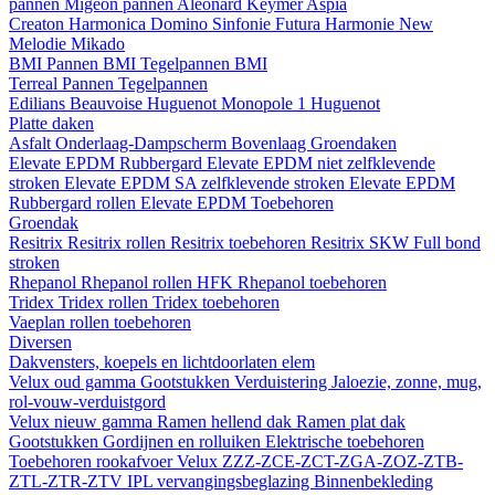
pannen
Migeon pannen
Aleonard
Keymer
Aspia
Creaton
Harmonica
Domino
Sinfonie
Futura
Harmonie New
Melodie
Mikado
BMI
Pannen BMI
Tegelpannen BMI
Terreal
Pannen
Tegelpannen
Edilians
Beauvoise Huguenot
Monopole 1 Huguenot
Platte daken
Asfalt
Onderlaag-Dampscherm
Bovenlaag
Groendaken
Elevate EPDM Rubbergard
Elevate EPDM niet zelfklevende
stroken
Elevate EPDM SA zelfklevende stroken
Elevate EPDM
Rubbergard rollen
Elevate EPDM Toebehoren
Groendak
Resitrix
Resitrix rollen
Resitrix toebehoren
Resitrix SKW Full bond
stroken
Rhepanol
Rhepanol rollen HFK
Rhepanol toebehoren
Tridex
Tridex rollen
Tridex toebehoren
Vaeplan
rollen
toebehoren
Diversen
Dakvensters, koepels en lichtdoorlaten elem
Velux oud gamma
Gootstukken
Verduistering
Jaloezie, zonne, mug,
rol-vouw-verduistgord
Velux nieuw gamma
Ramen hellend dak
Ramen plat dak
Gootstukken
Gordijnen en rolluiken
Elektrische toebehoren
Toebehoren rookafvoer
Velux ZZZ-ZCE-ZCT-ZGA-ZOZ-ZTB-
ZTL-ZTR-ZTV
IPL vervangingsbeglazing
Binnenbekleding