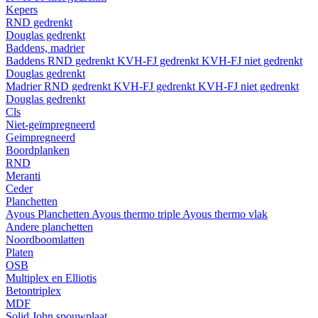
Kepers
RND gedrenkt
Douglas gedrenkt
Baddens, madrier
Baddens
RND gedrenkt
KVH-FJ gedrenkt
KVH-FJ niet gedrenkt
Douglas gedrenkt
Madrier
RND gedrenkt
KVH-FJ gedrenkt
KVH-FJ niet gedrenkt
Douglas gedrenkt
Cls
Niet-geïmpregneerd
Geimpregneerd
Boordplanken
RND
Meranti
Ceder
Planchetten
Ayous Planchetten
Ayous thermo triple
Ayous thermo vlak
Andere planchetten
Noordboomlatten
Platen
OSB
Multiplex en Elliotis
Betontriplex
MDF
Solid John spouwplaat