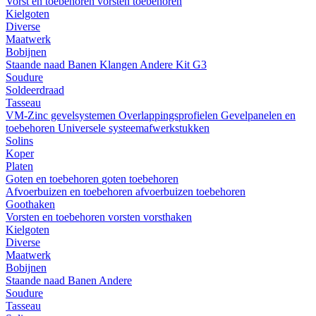
Vorst en toebehoren
vorsten
toebehoren
Kielgoten
Diverse
Maatwerk
Bobijnen
Staande naad
Banen
Klangen
Andere
Kit G3
Soudure
Soldeerdraad
Tasseau
VM-Zinc gevelsystemen
Overlappingsprofielen
Gevelpanelen en
toebehoren
Universele systeemafwerkstukken
Solins
Koper
Platen
Goten en toebehoren
goten
toebehoren
Afvoerbuizen en toebehoren
afvoerbuizen
toebehoren
Goothaken
Vorsten en toebehoren
vorsten
vorsthaken
Kielgoten
Diverse
Maatwerk
Bobijnen
Staande naad
Banen
Andere
Soudure
Tasseau