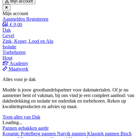
Mijn account
Mijn account
Aanmelden
Registreren
€ 0,00
Dak
Gevel
Zink, Koper, Lood en Alu
Isolatie
Toebehoren
Hout
Academy
Maatwerk
Alles voor je dak
Modde is jouw groothandelspartner voor dakmaterialen. Of je nu
aannemer bent of vakman, bij ons vind je een compleet aanbod: van
dakbedekking en isolatie tot onderdak en toebehoren. Reken op
kwaliteitsproducten en advies op maat.
Toon alles van Dak
Loading...
Pannen gebakken aarde
Koramic
Pottelberg pannen
Narvik pannen
Klassiek pannen
Bisch