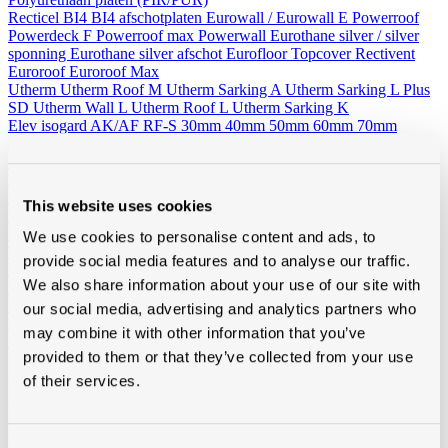
Recticel
BI4
BI4 afschotplaten
Eurowall / Eurowall E
Powerroof
Powerdeck F
Powerroof max
Powerwall
Eurothane silver / silver
sponning
Eurothane silver afschot
Eurofloor
Topcover
Rectivent
Euroroof
Euroroof Max
Utherm
Utherm Roof M
Utherm Sarking A
Utherm Sarking L Plus
SD
Utherm Wall L
Utherm Roof L
Utherm Sarking K
Elev isogard AK/AF RF-S
30mm
40mm
50mm
60mm
70mm
80mm
90mm
100mm
110mm
120mm
130mm
140mm
150mm
160mm
Idelco
Minerale wol (platen en rollen)
This website uses cookies
Hellend dak
Ursa
Knauf
Rockwool
Isover
Plat dak
Rockwool
We use cookies to personalise content and ads, to
Wand - Zoldervloer - spouw
Ursa
Isover
Rockwool
provide social media features and to analyse our traffic.
Houtvezelisolatie
We also share information about your use of our site with
Diversen
Vacuumisolatie
our social media, advertising and analytics partners who
Recticel
may combine it with other information that you’ve
Kingspan
provided to them or that they’ve collected from your use
Alle toebehoren
of their services.
Van folies, lijmen en ventilatie tot rookgasafvoer, zoldertrappen en
gereedschap, bij Modde vind je alle toebehoren voor een vlotte,
professionele afwerking.