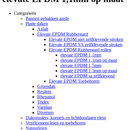
Categorieën
Pannen gebakken aarde
Platte daken
Asfalt
Elevate EPDM Rubbergard
Elevate EPDM niet zelfklevende stroken
Elevate EPDM SA zelfklevende stroken
Elevate EPDM Rubbergard rollen
elevate EPDM 1,1mm
elevate EPDM 1,1mm op maat
elevate EPDM 1,5mm
elevate EPDM 1,5mm op maat
elevate EPDM sa zelfklevend
Elevate EPDM Toebehoren
Groendak
Resitrix
Rhepanol
Tridex
Vaeplan
Diversen
Dakvensters, koepels en lichtdoorlaten elem
Vezelcement leien en toebehoren
Natuurleien