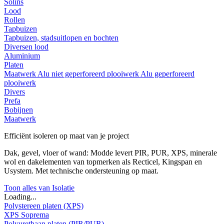
Solins
Lood
Rollen
Tapbuizen
Tapbuizen, stadsuitlopen en bochten
Diversen lood
Aluminium
Platen
Maatwerk
Alu niet geperforeerd plooiwerk
Alu geperforeerd
plooiwerk
Divers
Prefa
Bobijnen
Maatwerk
Efficiënt isoleren op maat van je project
Dak, gevel, vloer of wand: Modde levert PIR, PUR, XPS, minerale
wol en dakelementen van topmerken als Recticel, Kingspan en
Usystem. Met technische ondersteuning op maat.
Toon alles van Isolatie
Loading...
Polystereen platen (XPS)
XPS Soprema
Polyurethaan platen (PIR/PUR)