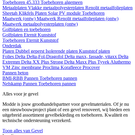
Toebehoren 45.333
Toebehoren algemeen
Metaalplaten
Vlakke metaalpolyesterplaten
Renolit metaalfolieplaten
Sheetah Klikfels
Platen
Solar PV module
Toebehoren
Maatwerk (ontw)
Maatwerk Renolit metaalfolieplaten (ontw)
Maatwerk metaalpolyesterplaten (ontw)
Golfplaten en toebehoren
Golfplaten
Eternit
Kunststof
Toebehoren
Eternit
Kunststof
Onderdak
Platen
Dubbel geperst
Isolerende platen
Kunststof platen
Folies
Delta
Delta-Fol-Dragofol
Delta maxx, fassade, vitaxx
Delta
Extremm
Delta XX Plus Strong
Delta Maxx Plus
Tyvek
Aluthermo
VM Zinc membrane
Proclima
Korafleece
Procover
Pannen beton
BMI-RBB
Pannen
Toebehoren pannen
Nelskamp
Pannen
Toebehoren pannen
Alles voor je gevel
Modde is jouw groothandelspartner voor gevelmaterialen. Of je nu
een nieuwbouwproject plant of een gevel renoveert, wij bieden een
uitgebreid assortiment gevelbekleding en toebehoren. Kwaliteit en
technische ondersteuning verzekerd.
Toon alles van Gevel