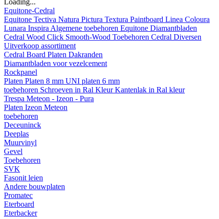
Loading...
Equitone-Cedral
Equitone
Tectiva
Natura
Pictura
Textura
Paintboard
Linea
Coloura
Lunara
Inspira
Algemene toebehoren Equitone
Diamantbladen
Cedral
Wood
Click Smooth-Wood
Toebehoren Cedral
Diversen
Uitverkoop assortiment
Cedral Board
Platen
Dakranden
Diamantbladen voor vezelcement
Rockpanel
Platen
Platen 8 mm
UNI platen 6 mm
toebehoren
Schroeven in Ral Kleur
Kantenlak in Ral kleur
Trespa Meteon - Izeon - Pura
Platen
Izeon
Meteon
toebehoren
Deceuninck
Deeplas
Muurvinyl
Gevel
Toebehoren
SVK
Fasonit leien
Andere bouwplaten
Promatec
Eterboard
Eterbacker