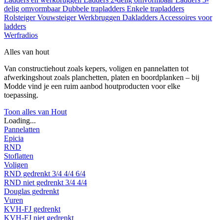
delig omvormbaar
Dubbele trapladders
Enkele trapladders
Rolsteiger
Vouwsteiger
Werkbruggen
Dakladders
Accessoires voor
ladders
Werfradios
Alles van hout
Van constructiehout zoals kepers, voligen en pannelatten tot
afwerkingshout zoals planchetten, platen en boordplanken – bij
Modde vind je een ruim aanbod houtproducten voor elke
toepassing.
Toon alles van Hout
Loading...
Pannelatten
Epicia
RND
Stoflatten
Voligen
RND gedrenkt
3/4
4/4
6/4
RND niet gedrenkt
3/4
4/4
Douglas gedrenkt
Vuren
KVH-FJ gedrenkt
KVH-FJ niet gedrenkt