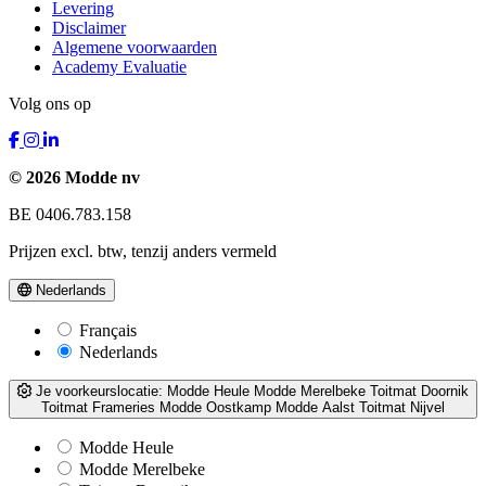
Levering
Disclaimer
Algemene voorwaarden
Academy Evaluatie
Volg ons op
© 2026 Modde nv
BE 0406.783.158
Prijzen excl. btw, tenzij anders vermeld
Nederlands
Français
Nederlands
Je voorkeurslocatie:
Modde Heule
Modde Merelbeke
Toitmat Doornik
Toitmat Frameries
Modde Oostkamp
Modde Aalst
Toitmat Nijvel
Modde Heule
Modde Merelbeke