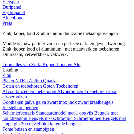
Eterspan
Duripanel
Hydropanel
Alucobond
Prefa
Zink, koper, lood & aluminium: duurzame metaaloplossingen
Modde is jouw partner voor een perfecte dak- en gevelafwerking.
Zink, koper, lood of aluminium, met maatwerk en toebehoren.
Duurzaam, verwerkbaar, vakwerk.
Toon alles van Zink, Koper, Lood en Alu
Loading...
Zink
Platen
NTRL
Anthra
Quartz
Goten en toebehoren
Goten
Toebehoren
Afvoerbuizen en toebehoren
Afvoerbuizen
Toebehoren voor
afvoerbuizen
Goothaken
galva
galva zwart
inox
inox zwart
kraalbeugels
Verstelbare pennen
Scharnierbeugels
Standaardmodel met 1 oogvijs
Beugels met
houtdraadpin
Beugels met schroefpin
Schroefpinnen
Beugels met
lange pin 20 cm
Zelfblokkerende beugels
Fonte buizen en stampijpen