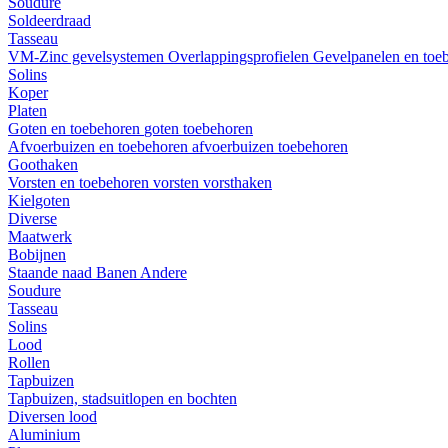
Soudure
Soldeerdraad
Tasseau
VM-Zinc gevelsystemen
Overlappingsprofielen
Gevelpanelen en toe
Solins
Koper
Platen
Goten en toebehoren
goten
toebehoren
Afvoerbuizen en toebehoren
afvoerbuizen
toebehoren
Goothaken
Vorsten en toebehoren
vorsten
vorsthaken
Kielgoten
Diverse
Maatwerk
Bobijnen
Staande naad
Banen
Andere
Soudure
Tasseau
Solins
Lood
Rollen
Tapbuizen
Tapbuizen, stadsuitlopen en bochten
Diversen lood
Aluminium