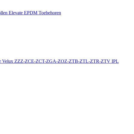
llen
Elevate EPDM Toebehoren
r
Velux ZZZ-ZCE-ZCT-ZGA-ZOZ-ZTB-ZTL-ZTR-ZTV
IPL