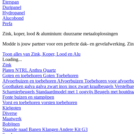
Eterspan
Duripanel
Hydropanel
Alucobond
Prefa
Zink, koper, lood & aluminium: duurzame metaaloplossingen
Modde is jouw partner voor een perfecte dak- en gevelafwerking. Z
Toon alles van Zink, Koper, Lood en Alu
Loading...
Zink
Platen
NTRL
Anthra
Quartz
Goten en toebehoren
Goten
Toebehoren
Afvoerbuizen en toebehoren
Afvoerbuizen
Toebehoren voor afvoerb
Goothaken
galva
galva zwart
inox
inox zwart
kraalbeugels
Verstelba
Scharnierbeugels
Standaardmodel met 1 oogvijs
Beugels met houtdr
Fonte buizen en stampijpen
Vorst en toebehoren
vorsten
toebehoren
Kielgoten
Diverse
Maatwerk
Bobijnen
Staande naad
Banen
Klangen
Andere
Kit G3