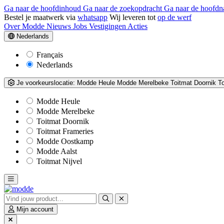
Ga naar de hoofdinhoud
Ga naar de zoekopdracht
Ga naar de hoofdn
Bestel je maatwerk via
whatsapp
Wij leveren tot
op de werf
Over Modde
Nieuws
Jobs
Vestigingen
Acties
Nederlands
Français
Nederlands
Je voorkeurslocatie:
Modde Heule
Modde Merelbeke
Toitmat Doornik
T
Modde Heule
Modde Merelbeke
Toitmat Doornik
Toitmat Frameries
Modde Oostkamp
Modde Aalst
Toitmat Nijvel
Mijn account