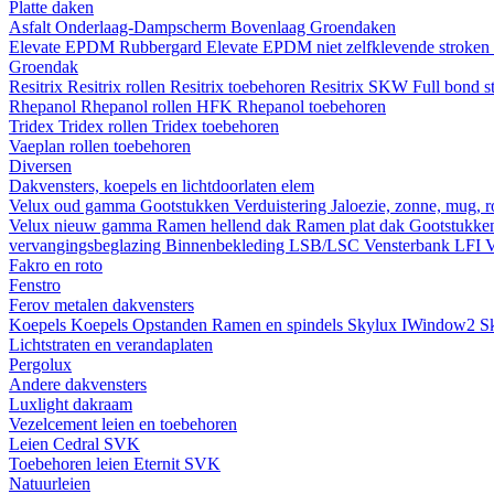
Platte daken
Asfalt
Onderlaag-Dampscherm
Bovenlaag
Groendaken
Elevate EPDM Rubbergard
Elevate EPDM niet zelfklevende stroken
Groendak
Resitrix
Resitrix rollen
Resitrix toebehoren
Resitrix SKW Full bond s
Rhepanol
Rhepanol rollen HFK
Rhepanol toebehoren
Tridex
Tridex rollen
Tridex toebehoren
Vaeplan
rollen
toebehoren
Diversen
Dakvensters, koepels en lichtdoorlaten elem
Velux oud gamma
Gootstukken
Verduistering
Jaloezie, zonne, mug, 
Velux nieuw gamma
Ramen hellend dak
Ramen plat dak
Gootstukk
vervangingsbeglazing
Binnenbekleding LSB/LSC
Vensterbank LFI
V
Fakro en roto
Fenstro
Ferov metalen dakvensters
Koepels
Koepels
Opstanden
Ramen en spindels
Skylux IWindow2
S
Lichtstraten en verandaplaten
Pergolux
Andere dakvensters
Luxlight dakraam
Vezelcement leien en toebehoren
Leien
Cedral
SVK
Toebehoren leien
Eternit
SVK
Natuurleien