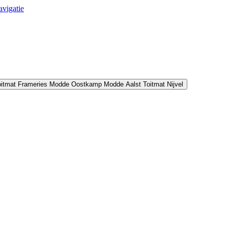
avigatie
oitmat Frameries
Modde Oostkamp
Modde Aalst
Toitmat Nijvel