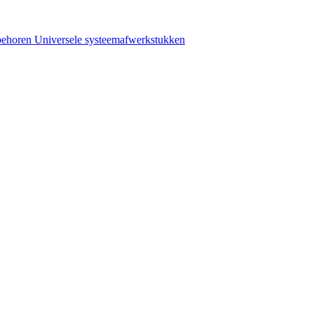
behoren
Universele systeemafwerkstukken