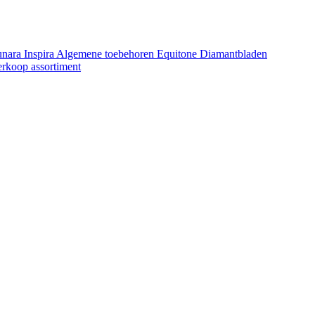
unara
Inspira
Algemene toebehoren Equitone
Diamantbladen
erkoop assortiment