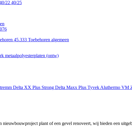
40/22
40/25
en
.076
ehoren 45.333
Toebehoren algemeen
k metaalpolyesterplaten (ontw)
xtremm
Delta XX Plus Strong
Delta Maxx Plus
Tyvek
Aluthermo
VM Z
 nieuwbouwproject plant of een gevel renoveert, wij bieden een uitgeb