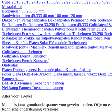
Cupa
25/15
25/18
27/16
27/18
30/20
32/22
35/20
35/22
35/25
40/20
Metaalplaten
Ecopanelen 33.250
30 mm
Sandwichpanelen 45.333
40 mm
100 mm
120 mm
Dakpan- en Permapanplaten
Dakpanplaten
Permapanplaten
Toebehor
Profielplaten
Profielplaten 33.250
Profielplaten 45.333
Golfplaten 18
Lichtstraten
Thermoroof panelen
Polycarbonaat lichtstraten 33.250
Toebehoren Eco + sandwich + profielplaten
Toebehoren 33.250
Toeb
Metaalplaten
Vlakke metaalpolyesterplaten
Renolit metaalfolieplaten
Sheetah Klikfels
Platen
Solar PV module
Toebehoren
Maatwerk (ontw)
Maatwerk Renolit metaalfolieplaten (ontw)
Maatwer
Golfplaten en toebehoren
Golfplaten
Eternit
Kunststof
Toebehoren
Eternit
Kunststof
Onderdak
Platen
Dubbel geperst
Isolerende platen
Kunststof platen
Folies
Delta
Delta-Fol-Dragofol
Delta maxx, fassade, vitaxx
Delta E
Pannen beton
BMI-RBB
Pannen
Toebehoren pannen
Nelskamp
Pannen
Toebehoren pannen
Alles voor je gevel
Modde is jouw groothandelspartner voor gevelmaterialen. Of je nu een
technische ondersteuning verzekerd.