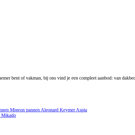
emer bent of vakman, bij ons vind je een compleet aanbod: van dakbed
annen
Migeon pannen
Aleonard
Keymer
Aspia
e
Mikado