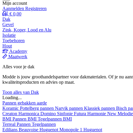
Mijn account
Aanmelden
Registreren
€ 0,00
Dak
Gevel
Zink, Koper, Lood en Alu
Isolatie
Toebehoren
Hout
Academy
Maatwerk
Alles voor je dak
Modde is jouw groothandelspartner voor dakmaterialen. Of je nu aann
kwaliteitsproducten en advies op maat.
Toon alles van Dak
Loading...
Pannen gebakken aarde
Koramic
Pottelberg pannen
Narvik pannen
Klassiek pannen
Bisch p
Creaton
Harmonica
Domino
Sinfonie
Futura
Harmonie New
Melodi
BMI
Pannen BMI
Tegelpannen BMI
Terreal
Pannen
Tegelpannen
Edilians
Beauvoise Huguenot
Monopole 1 Huguenot