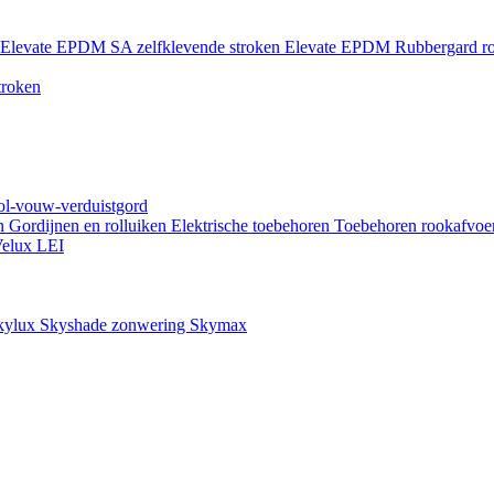
Elevate EPDM SA zelfklevende stroken
Elevate EPDM Rubbergard ro
troken
rol-vouw-verduistgord
en
Gordijnen en rolluiken
Elektrische toebehoren
Toebehoren rookafvoe
elux LEI
kylux Skyshade zonwering
Skymax