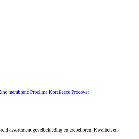
inc membrane
Proclima
Korafleece
Procover
reid assortiment gevelbekleding en toebehoren. Kwaliteit en