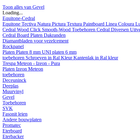
Toon alles van Gevel
Loading...
Equitone-Cedral
Equitone
Tectiva
Natura
Pictura
Textura
Paintboard
Linea
Coloura
L
Cedral
Wood
Click Smooth-Wood
Toebehoren Cedral
Diversen
Uitv
Cedral Board
Platen
Dakranden
Diamantbladen voor vezelcement
Rockpanel
Platen
Platen 8 mm
UNI platen 6 mm
toebehoren
Schroeven in Ral Kleur
Kantenlak in Ral kleur
Trespa Meteon - Izeon - Pura
Platen
Izeon
Meteon
toebehoren
Deceuninck
Deeplas
Muurvinyl
Gevel
Toebehoren
SVK
Fasonit leien
Andere bouwplaten
Promatec
Eterboard
Eterbacker