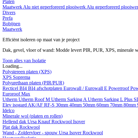
Platen
Maatwerk
Alu niet geperforeerd plooiwerk
Alu geperforeerd plooiwe
Divers
Prefa
Bobijnen
Maatwerk
Efficiënt isoleren op maat van je project
Dak, gevel, vloer of wand: Modde levert PIR, PUR, XPS, minerale w
Toon alles van Isolatie
Loading...
Polystereen platen (XPS)
XPS Soprema
Polyurethaan platen (PIR/PUR)
Recticel
BI4
BI4 afschotplaten
Eurowall / Eurowall E
Powerroof
Pow
Euroroof Max
Utherm
Utherm Roof M
Utherm Sarking A
Utherm Sarking L Plus 
Elev isogard AK/AF RF-S
30mm
40mm
50mm
60mm
70mm
80mm
Idelco
Minerale wol (platen en rollen)
Hellend dak
Ursa
Knauf
Rockwool
Isover
Plat dak
Rockwool
Wand - Zoldervloer - spouw
Ursa
Isover
Rockwool