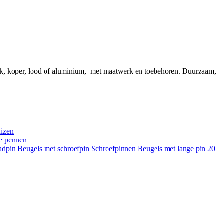
ink, koper, lood of aluminium, met maatwerk en toebehoren. Duurzaam
uizen
re pennen
aadpin
Beugels met schroefpin
Schroefpinnen
Beugels met lange pin 2