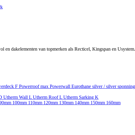
rk
ol en dakelementen van topmerken als Recticel, Kingspan en Usystem.
erdeck F
Powerroof max
Powerwall
Eurothane silver / silver sponnin
SD
Utherm Wall L
Utherm Roof L
Utherm Sarking K
90mm
100mm
110mm
120mm
130mm
140mm
150mm
160mm