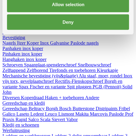
Allow selection
Diversen
Birdex - Duivenpinnen Oisipic
Vogelschroten
Eterno
gootbakken en PVC tapbuizen
Bladvangers
Renovatieprofielen
Schuimbanden en schuimgolven
Expantiebanden
Hoezen
Tegeldragers
Mitrons
Aeros
Deny
Kabeldoorvoer
Zoldertrappen
Bevestiging
Nagels
Ijzer
Koper
Inox
Galvanise
Paslode nagels
Panhaken
inox
koper
Pinhaken
inox
koper
Hanghaken
inox
koper
Schroeven
Spaanplaat-spenglerschroef
Snelbouwschroef
Zelftappend
Zelfborend
Tirefonds en toebehoren
Kleurkapje
Mechanische bevestiging (vijs&plaatje)
Alu staaf, moer, rondel
Inox
vijs torx, gevelplaatschroef
Rectifix-Flenskopschroef
Borgh en
variante
Spax
Fischer en variante
Spit pluggen
PGB (Pennoit)
Solid
John
Diversen
Koperdraad
Haken + toebehoren
Andere
Gereedschap en kledij
Gereedschap
Beltracy
Borgh
Bosch
Butterstone
Distripaints
Fribel
Galico
Laseto
Ledent
Leuco
Lismont
Makita
Marcovis
Paslode
Prof
Praxis
Rapid
Salco
Scala
Sievert
Vabor
Kledij en schoenen
Werfuitrusting
Ladders en werkbruggen
Ladders 2-delig omvormbaar
Ladders 3-