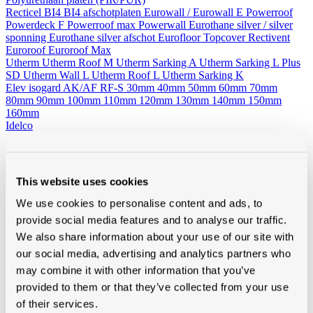
Recticel
BI4
BI4 afschotplaten
Eurowall / Eurowall E
Powerroof
Powerdeck F
Powerroof max
Powerwall
Eurothane silver / silver
sponning
Eurothane silver afschot
Eurofloor
Topcover
Rectivent
Euroroof
Euroroof Max
Utherm
Utherm Roof M
Utherm Sarking A
Utherm Sarking L Plus
SD
Utherm Wall L
Utherm Roof L
Utherm Sarking K
Elev isogard AK/AF RF-S
30mm
40mm
50mm
60mm
70mm
80mm
90mm
100mm
110mm
120mm
130mm
140mm
150mm
160mm
Idelco
Minerale wol (platen en rollen)
Hellend dak
Ursa
Knauf
Rockwool
Isover
Plat dak
Rockwool
Wand - Zoldervloer - spouw
Ursa
Isover
Rockwool
This website uses cookies
Houtvezelisolatie
Diversen
We use cookies to personalise content and ads, to
Vacuumisolatie
provide social media features and to analyse our traffic.
Recticel
We also share information about your use of our site with
Kingspan
our social media, advertising and analytics partners who
Alle toebehoren
may combine it with other information that you’ve
Van folies, lijmen en ventilatie tot rookgasafvoer, zoldertrappen en
provided to them or that they’ve collected from your use
gereedschap, bij Modde vind je alle toebehoren voor een vlotte,
of their services.
professionele afwerking.