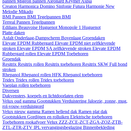
pannen
Migeon pannen
Aleonard
Keymer
Aspia
Creaton
Harmonica
Domino
Sinfonie
Futura
Harmonie New
Melodie
Mikado
BMI
Pannen BMI
Tegelpannen BMI
Terreal
Pannen
Tegelpannen
Edilians
Beauvoise Huguenot
Monopole 1 Huguenot
Platte daken
Asfalt
Onderlaag-Dampscherm
Bovenlaag
Groendaken
Elevate EPDM Rubbergard
Elevate EPDM niet zelfklevende
stroken
Elevate EPDM SA zelfklevende stroken
Elevate EPDM
Rubbergard rollen
Elevate EPDM Toebehoren
Groendak
Resitrix
Resitrix rollen
Resitrix toebehoren
Resitrix SKW Full bond
stroken
Rhepanol
Rhepanol rollen HFK
Rhepanol toebehoren
Tridex
Tridex rollen
Tridex toebehoren
Vaeplan
rollen
toebehoren
Diversen
Dakvensters, koepels en lichtdoorlaten elem
Velux oud gamma
Gootstukken
Verduistering
Jaloezie, zonne, mug,
rol-vouw-verduistgord
Velux nieuw gamma
Ramen hellend dak
Ramen plat dak
Gootstukken
Gordijnen en rolluiken
Elektrische toebehoren
Toebehoren rookafvoer
Velux ZZZ-ZCE-ZCT-ZGA-ZOZ-ZTB-
ZTL-ZTR-ZTV
IPL vervangingsbeglazing
Binnenbekleding