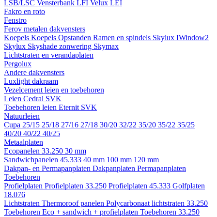
LSB/LSC
Vensterbank LFI
Velux LEI
Fakro en roto
Fenstro
Ferov metalen dakvensters
Koepels
Koepels
Opstanden
Ramen en spindels
Skylux IWindow2
Skylux Skyshade zonwering
Skymax
Lichtstraten en verandaplaten
Pergolux
Andere dakvensters
Luxlight dakraam
Vezelcement leien en toebehoren
Leien
Cedral
SVK
Toebehoren leien
Eternit
SVK
Natuurleien
Cupa
25/15
25/18
27/16
27/18
30/20
32/22
35/20
35/22
35/25
40/20
40/22
40/25
Metaalplaten
Ecopanelen 33.250
30 mm
Sandwichpanelen 45.333
40 mm
100 mm
120 mm
Dakpan- en Permapanplaten
Dakpanplaten
Permapanplaten
Toebehoren
Profielplaten
Profielplaten 33.250
Profielplaten 45.333
Golfplaten
18.076
Lichtstraten
Thermoroof panelen
Polycarbonaat lichtstraten 33.250
Toebehoren Eco + sandwich + profielplaten
Toebehoren 33.250