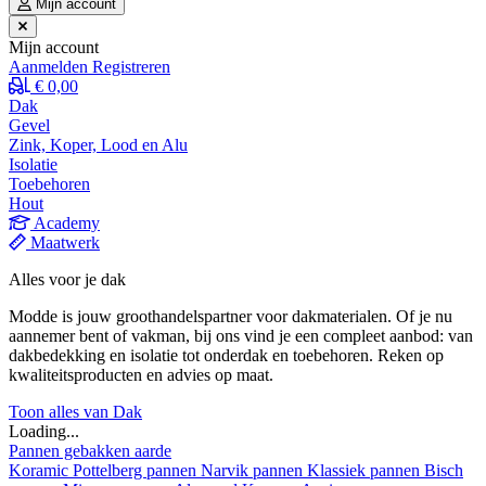
Mijn account
Mijn account
Aanmelden
Registreren
€ 0,00
Dak
Gevel
Zink, Koper, Lood en Alu
Isolatie
Toebehoren
Hout
Academy
Maatwerk
Alles voor je dak
Modde is jouw groothandelspartner voor dakmaterialen. Of je nu
aannemer bent of vakman, bij ons vind je een compleet aanbod: van
dakbedekking en isolatie tot onderdak en toebehoren. Reken op
kwaliteitsproducten en advies op maat.
Toon alles van Dak
Loading...
Pannen gebakken aarde
Koramic
Pottelberg pannen
Narvik pannen
Klassiek pannen
Bisch