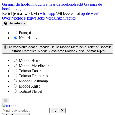
Ga naar de hoofdinhoud
Ga naar de zoekopdracht
Ga naar de
hoofdnavigatie
Bestel je maatwerk via
whatsapp
Wij leveren tot
op de werf
Over Modde
Nieuws
Jobs
Vestigingen
Acties
Nederlands
Français
Nederlands
Je voorkeurslocatie:
Modde Heule
Modde Merelbeke
Toitmat Doornik
Toitmat Frameries
Modde Oostkamp
Modde Aalst
Toitmat Nijvel
Modde Heule
Modde Merelbeke
Toitmat Doornik
Toitmat Frameries
Modde Oostkamp
Modde Aalst
Toitmat Nijvel