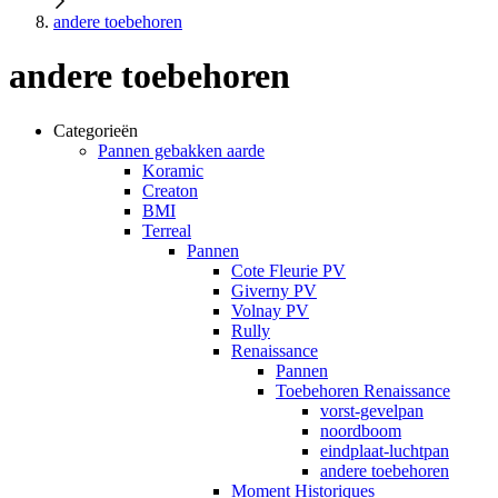
andere toebehoren
andere toebehoren
Categorieën
Pannen gebakken aarde
Koramic
Creaton
BMI
Terreal
Pannen
Cote Fleurie PV
Giverny PV
Volnay PV
Rully
Renaissance
Pannen
Toebehoren Renaissance
vorst-gevelpan
noordboom
eindplaat-luchtpan
andere toebehoren
Moment Historiques