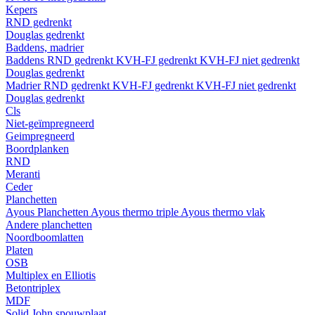
Kepers
RND gedrenkt
Douglas gedrenkt
Baddens, madrier
Baddens
RND gedrenkt
KVH-FJ gedrenkt
KVH-FJ niet gedrenkt
Douglas gedrenkt
Madrier
RND gedrenkt
KVH-FJ gedrenkt
KVH-FJ niet gedrenkt
Douglas gedrenkt
Cls
Niet-geïmpregneerd
Geimpregneerd
Boordplanken
RND
Meranti
Ceder
Planchetten
Ayous Planchetten
Ayous thermo triple
Ayous thermo vlak
Andere planchetten
Noordboomlatten
Platen
OSB
Multiplex en Elliotis
Betontriplex
MDF
Solid John spouwplaat