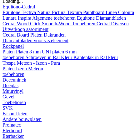
Loading...
Equitone-Cedral
Equitone
Tectiva
Natura
Pictura
Textura
Paintboard
Linea
Coloura
Lunara
Inspira
Algemene toebehoren Equitone
Diamantbladen
Cedral
Wood
Click Smooth-Wood
Toebehoren Cedral
Diversen
Uitverkoop assortiment
Cedral Board
Platen
Dakranden
Diamantbladen voor vezelcement
Rockpanel
Platen
Platen 8 mm
UNI platen 6 mm
toebehoren
Schroeven in Ral Kleur
Kantenlak in Ral kleur
Trespa Meteon - Izeon - Pura
Platen
Izeon
Meteon
toebehoren
Deceuninck
Deeplas
Muurvinyl
Gevel
Toebehoren
SVK
Fasonit leien
Andere bouwplaten
Promatec
Eterboard
Eterbacker