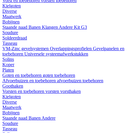
Vorst en toebehoren
vorsten
toebehoren
Kielgoten
Diverse
Maatwerk
Bobijnen
Staande naad
Banen
Klangen
Andere
Kit G3
Soudure
Soldeerdraad
Tasseau
VM-Zinc gevelsystemen
Overlappingsprofielen
Gevelpanelen en
toebehoren
Universele systeemafwerkstukken
Solins
Koper
Platen
Goten en toebehoren
goten
toebehoren
Afvoerbuizen en toebehoren
afvoerbuizen
toebehoren
Goothaken
Vorsten en toebehoren
vorsten
vorsthaken
Kielgoten
Diverse
Maatwerk
Bobijnen
Staande naad
Banen
Andere
Soudure
Tasseau