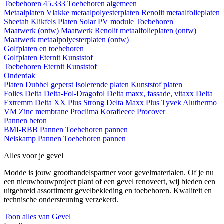
Toebehoren 45.333
Toebehoren algemeen
Metaalplaten
Vlakke metaalpolyesterplaten
Renolit metaalfolieplaten
Sheetah Klikfels
Platen
Solar PV module
Toebehoren
Maatwerk (ontw)
Maatwerk Renolit metaalfolieplaten (ontw)
Maatwerk metaalpolyesterplaten (ontw)
Golfplaten en toebehoren
Golfplaten
Eternit
Kunststof
Toebehoren
Eternit
Kunststof
Onderdak
Platen
Dubbel geperst
Isolerende platen
Kunststof platen
Folies
Delta
Delta-Fol-Dragofol
Delta maxx, fassade, vitaxx
Delta
Extremm
Delta XX Plus Strong
Delta Maxx Plus
Tyvek
Aluthermo
VM Zinc membrane
Proclima
Korafleece
Procover
Pannen beton
BMI-RBB
Pannen
Toebehoren pannen
Nelskamp
Pannen
Toebehoren pannen
Alles voor je gevel
Modde is jouw groothandelspartner voor gevelmaterialen. Of je nu
een nieuwbouwproject plant of een gevel renoveert, wij bieden een
uitgebreid assortiment gevelbekleding en toebehoren. Kwaliteit en
technische ondersteuning verzekerd.
Toon alles van Gevel