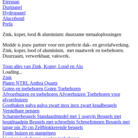
Eterspan
Duripanel
Hydropanel
Alucobond
Prefa
Zink, koper, lood & aluminium: duurzame metaaloplossingen
Modde is jouw partner voor een perfecte dak- en gevelafwerking.
Zink, koper, lood of aluminium, met maatwerk en toebehoren.
Duurzaam, verwerkbaar, vakwerk.
Toon alles van Zink, Koper, Lood en Alu
Loading...
Zink
Platen
NTRL
Anthra
Quartz
Goten en toebehoren
Goten
Toebehoren
Afvoerbuizen en toebehoren
Afvoerbuizen
Toebehoren voor
afvoerbuizen
Goothaken
galva
galva zwart
inox
inox zwart
kraalbeugels
Verstelbare pennen
Scharnierbeugels
Standaardmodel met 1 oogvijs
Beugels met
houtdraadpin
Beugels met schroefpin
Schroefpinnen
Beugels met
lange pin 20 cm
Zelfblokkerende beugels
Fonte buizen en stampijpen