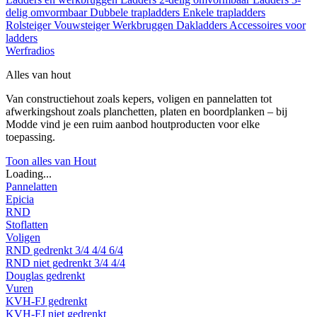
delig omvormbaar
Dubbele trapladders
Enkele trapladders
Rolsteiger
Vouwsteiger
Werkbruggen
Dakladders
Accessoires voor
ladders
Werfradios
Alles van hout
Van constructiehout zoals kepers, voligen en pannelatten tot
afwerkingshout zoals planchetten, platen en boordplanken – bij
Modde vind je een ruim aanbod houtproducten voor elke
toepassing.
Toon alles van Hout
Loading...
Pannelatten
Epicia
RND
Stoflatten
Voligen
RND gedrenkt
3/4
4/4
6/4
RND niet gedrenkt
3/4
4/4
Douglas gedrenkt
Vuren
KVH-FJ gedrenkt
KVH-FJ niet gedrenkt