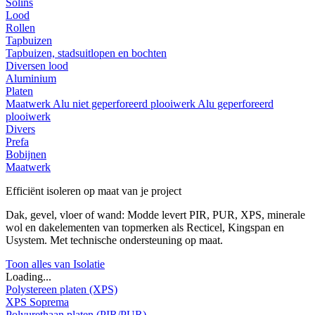
Solins
Lood
Rollen
Tapbuizen
Tapbuizen, stadsuitlopen en bochten
Diversen lood
Aluminium
Platen
Maatwerk
Alu niet geperforeerd plooiwerk
Alu geperforeerd
plooiwerk
Divers
Prefa
Bobijnen
Maatwerk
Efficiënt isoleren op maat van je project
Dak, gevel, vloer of wand: Modde levert PIR, PUR, XPS, minerale
wol en dakelementen van topmerken als Recticel, Kingspan en
Usystem. Met technische ondersteuning op maat.
Toon alles van Isolatie
Loading...
Polystereen platen (XPS)
XPS Soprema
Polyurethaan platen (PIR/PUR)